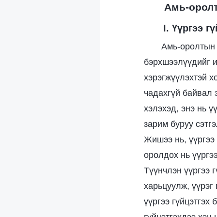
Амь-орол
I. Үүргээ 
Амь-оролтын 
бэрхшээлүүдийг ил
хэрэгжүүлэхтэй х
чадахгүй байвал 
хэлэхэд, энэ нь ү
зарим буруу сэтг
Жишээ нь, үүргээ
оролдох нь үүргээ
Түүнчлэн үүргээ 
харьцуулж, үүрэг
үүргээ гүйцэтгэх 
гүйцэтгэхдээ хэн 