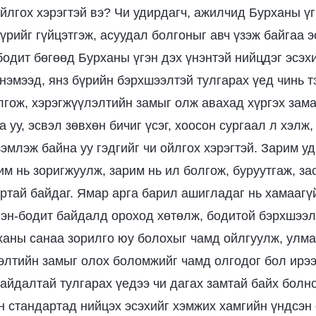
ойлгох хэрэгтэй вэ? Чи удирдагч, ажилчид Бурханы 
рийг гүйцэтгэж, асуудал болгоныг авч үзэж байгаа э
бодит бөгөөд Бурханы үгэн дэх үнэнтэй нийцдэг эсэх
 нэмээд, янз бүрийн бэрхшээлтэй тулгарах үед чинь т
лгож, хэрэгжүүлэлтийн замыг олж авахад хүргэх зам
уу, эсвэл зөвхөн бичиг үсэг, хоосон сургаал л хэлж,
эмлэж байна уу гэдгийг чи ойлгох хэрэгтэй. Зарим у
им нь зоригжуулж, зарим нь ил болгож, буруутгаж, за
ртай байдаг. Ямар арга барил ашигладаг нь хамаагүй
нэн-бодит байдалд ороход хөтөлж, бодитой бэрхшээл
аны санаа зорилго юу болохыг чамд ойлгуулж, улма
элтийн замыг олох боломжийг чамд олгодог бол ирэ
айдалтай тулгарах үедээ чи дагах замтай байх болн
н стандартад нийцэх эсэхийг хэмжих хамгийн үндсэн 