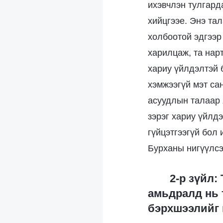
ихэвчлэн тулгард
хийцгээе. Энэ тал
холбоотой эдгээр 
харилцаж, та нарт
хариу үйлдэлтэй б
хэмжээгүй мэт са
асуудлын талаар 
зэрэг хариу үйлдэ
гүйцэтгээгүй бол 
Бурханы нигүүлсэ
2-р зүйл:
амьдралд нь 
бэрхшээлийг ш