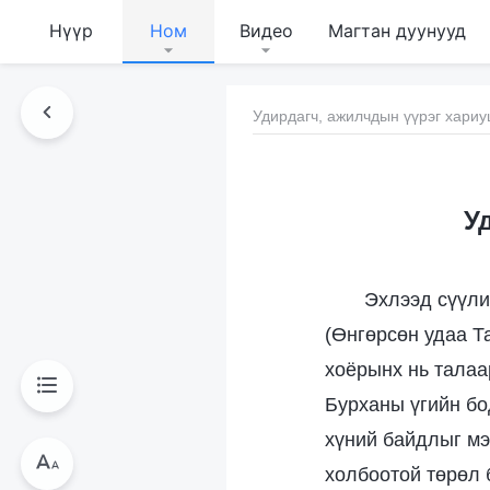
Нүүр
Ном
Видео
Магтан дуунууд
Удирдагч, ажилчдын үүрэг хариу
У
Эхлээд сүүли
(Өнгөрсөн удаа Т
хоёрынх нь талаа
Бурханы үгийн бо
хүний байдлыг мэ
холбоотой төрөл 