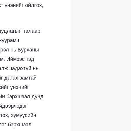
т үнэнийг ойлгох,
иуцлагын талаар
 хуурамч
лрэл нь Бурханы
юм. Иймээс тэд
өлж чадахгүй нь
г дагах замтай
сийг үнэнийг
ийн бэрхшээл дунд
ийдвэрлэдэг
лох, хүмүүсийн
лэг бэрхшээл