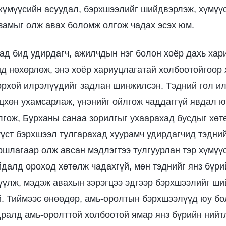
хүмүүсийн асуудал, бэрхшээлийг шийдвэрлэж, хүмүүс
замыг олж авах боломж олгож чадах эсэх юм.
ад бид удирдагч, ажилчдын нэг болон хоёр дахь хар
д нөхөрлөж, энэ хоёр хариуцлагатай холбоотойгоор
рхой илрэлүүдийг задлан шинжилсэн. Тэдний гол и
гөцхөн ухамсарлаж, үнэнийг ойлгож чаддаггүй явдал 
лгож, Бурханы санаа зорилгыг ухаарахад бусдыг хөт
үст бэрхшээл тулгарахад хуурамч удирдагчид тэдний
ршлагаар олж авсан мэдлэгтээ тулгуурлан тэр хүмүү
йдалд ороход хөтөлж чадахгүй, мөн тэднийг янз бүр
үүлж, мэдэж авахын зэрэгцээ эдгээр бэрхшээлийг ш
й. Тиймээс өнөөдөр, амь-оролтын бэрхшээлүүд юу бо
ралд амь-оролттой холбоотой ямар янз бүрийн нийт