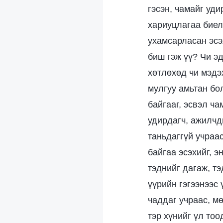
гэсэн, чамайг уди
хариуцлагаа биел
ухамсарласан эсэ
биш гэж үү? Чи эд
хөтлөхөд чи мэдэх
мулгуу амьтан бол
байгааг, эсвэл ч
удирдагч, ажилчд
таньдаггүй учраа
байгаа эсэхийг, 
тэднийг дагаж, т
үүрийн гэгээнээс
чаддаг учраас, м
тэр хүнийг үл тоо