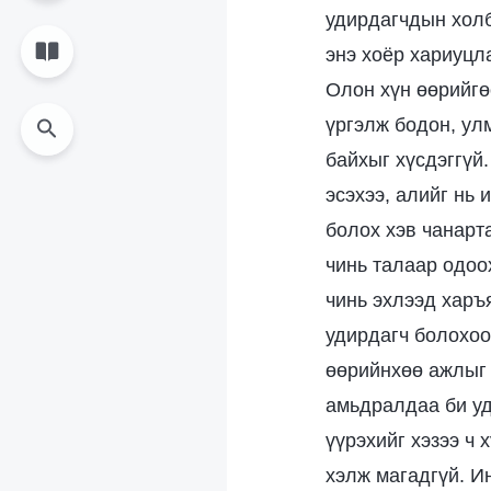
удирдагчдын холб
энэ хоёр хариуцла
Олон хүн өөрийгө
үргэлж бодон, ул
байхыг хүсдэггүй.
эсэхээ, алийг нь 
болох хэв чанарт
чинь талаар одоо
чинь эхлээд харъя
удирдагч болохоо
өөрийнхөө ажлыг 
амьдралдаа би уд
үүрэхийг хэзээ ч 
хэлж магадгүй. Ин