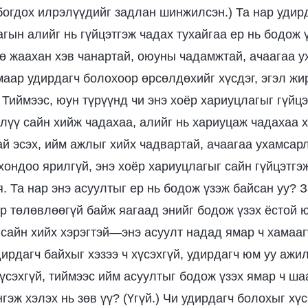
огдох илрэлүүдийг задлан шинжилсэн.) Та нар удир
гын алийг нь гүйцэтгэж чадах тухайгаа ер нь бодож 
ө жаахан хэв чанартай, оюуны чадамжтай, ачаагаа у
маар удирдагч болохоор өрсөлдөхийг хүсдэг, эгэл жи
 Тиймээс, юун түрүүнд чи энэ хоёр хариуцлагыг гүйц
илүү сайн хийж чадахаа, алийг нь хариуцаж чадахаа 
ай эсэх, ийм ажлыг хийх чадвартай, ачаагаа ухамсар
хондоо ярилгүй, энэ хоёр хариуцлагыг сайн гүйцэтгэ
. Та нар энэ асуултыг ер нь бодож үзэж байсан уу? З
р төлөвлөөгүй байж яагаад энийг бодож үзэх ёстой ю
сайн хийх хэрэгтэй—энэ асуулт надад ямар ч хамааг
ирдагч байхыг хэзээ ч хүсэхгүй, удирдагч юм уу ажи
хүсэхгүй, тиймээс ийм асуултыг бодож үзэх ямар ч ша
гэж хэлэх нь зөв үү? (Үгүй.) Чи удирдагч болохыг хү