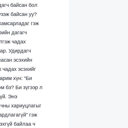
дагч байсан бол
үзэж байсан уу?
хамсарладаг гэж
рийн дагагч
этгэж чадах
хар. Удирдагч
ласан эсэхийн
ж чадах эсэхийг
арим хүн: “Би
м бэ? Би зүгээр л
үй. Энэ
лчны хариуцлагыг
ардлагагүй” гэж
сэхгүй байлаа ч