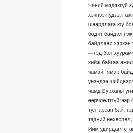
Чиний мэдэхгүй з
хэчнээн удаан аж
шаардлага юу бол
бодит байдал гэж
байдлаар хэрхэн 
—тэд бол хуурамч
хийж байгаа ажил
чамайг ямар байд
үнэндээ шийдвэрл
чамд Бурханы үги
өөрчлөлтгүйгээр 
тулгарсан бай, тэ
тэдний нөхөрлөл,
Ийм удирдагч ста