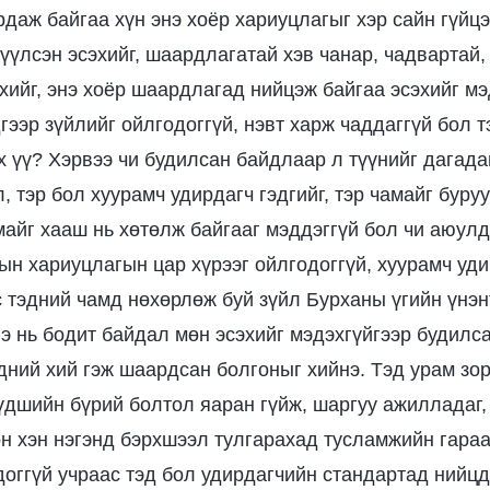
рдаж байгаа хүн энэ хоёр хариуцлагыг хэр сайн гүйцэ
үүлсэн эсэхийг, шаардлагатай хэв чанар, чадвартай,
хийг, энэ хоёр шаардлагад нийцэж байгаа эсэхийг мэ
гээр зүйлийг ойлгодоггүй, нэвт харж чаддаггүй бол т
 үү? Хэрвээ чи будилсан байдлаар л түүнийг дагадаг
, тэр бол хуурамч удирдагч гэдгийг, тэр чамайг буру
амайг хааш нь хөтөлж байгааг мэддэггүй бол чи аюулд
ын хариуцлагын цар хүрээг ойлгодоггүй, хуурамч уд
с тэдний чамд нөхөрлөж буй зүйл Бурханы үгийн үнэ
энэ нь бодит байдал мөн эсэхийг мэдэхгүйгээр будил
эдний хий гэж шаардсан болгоныг хийнэ. Тэд урам зор
 үдшийн бүрий болтол яаран гүйж, шаргуу ажилладаг,
өн хэн нэгэнд бэрхшээл тулгарахад тусламжийн гараа
доггүй учраас тэд бол удирдагчийн стандартад нийцд