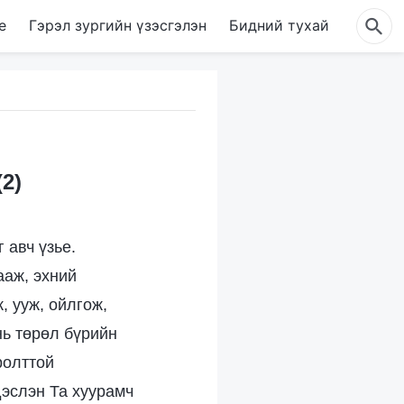
е
Гэрэл зургийн үзэсгэлэн
Бидний тухай
2)
 авч үзье.
ааж, эхний
, ууж, ойлгож,
нь төрөл бүрийн
ролттой
дэслэн Та хуурамч