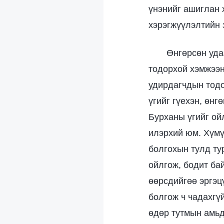
үнэнийг ашиглан 
хэрэгжүүлэлтийн 
Өнгөрсөн уда
тодорхой хэмжээн
удирдагчдын тодо
үгийг гүехэн, өн
Бурханы үгийг ой
илэрхий юм. Хүмү
болгохын тулд ту
ойлгож, бодит ба
өөрсдийгөө эргэц
болгож ч чадахгү
өдөр тутмын амьд