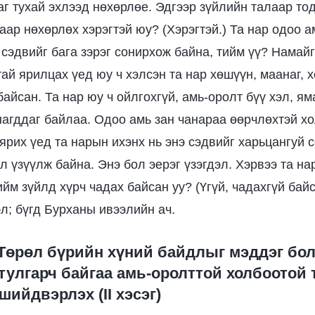
аг тухай эхлээд нөхөрлөе. Эдгээр зүйлийн талаар то
аар нөхөрлөх хэрэгтэй юу? (Хэрэгтэй.) Та нар одоо 
сэдвийг бага зэрэг сонирхож байна, тийм үү? Намайг
ай ярилцах үед юу ч хэлсэн та нар хөшүүн, маанаг, х
айсан. Та нар юу ч ойлгохгүй, амь-оролт бүү хэл, ям
нагддаг байлаа. Одоо амь зан чанараа өөрчлөхтэй х
ярих үед та нарын ихэнх нь энэ сэдвийг харьцангуй 
л үзүүлж байна. Энэ бол эерэг үзэгдэл. Хэрвээ та на
ийм зүйлд хүрч чадах байсан уу? (Үгүй, чадахгүй бай
л; бүгд Бурханы ивээлийн ач.
 Төрөл бүрийн хүний байдлыг мэддэг бо
тулгарч байгаа амь-оролттой холбоотой
ийдвэрлэх (II хэсэг)