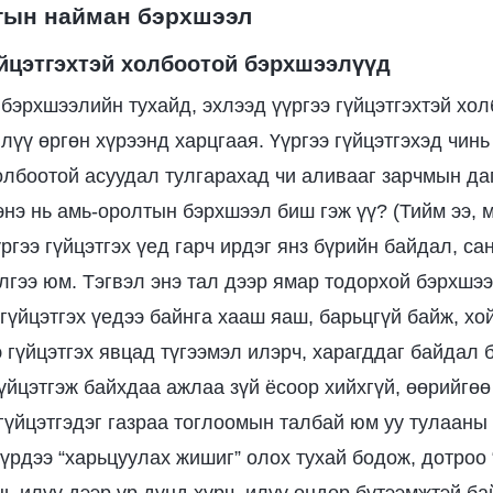
тын найман бэрхшээл
гүйцэтгэхтэй холбоотой бэрхшээлүүд
бэрхшээлийн тухайд, эхлээд үүргээ гүйцэтгэхтэй хо
үү өргөн хүрээнд харцгаая. Үүргээ гүйцэтгэхэд чинь
олбоотой асуудал тулгарахад чи аливааг зарчмын да
энэ нь амь-оролтын бэрхшээл биш гэж үү? (Тийм ээ, 
үргээ гүйцэтгэх үед гарч ирдэг янз бүрийн байдал, са
элгээ юм. Тэгвэл энэ тал дээр ямар тодорхой бэрхшэ
 гүйцэтгэх үедээ байнга хааш яаш, барьцгүй байж, х
 гүйцэтгэх явцад түгээмэл илэрч, харагддаг байдал 
гүйцэтгэж байхдаа ажлаа зүй ёсоор хийхгүй, өөрийгөө
 гүйцэтгэдэг газраа тоглоомын талбай юм уу тулааны 
бүрдээ “харьцуулах жишиг” олох тухай бодож, дотроо 
нь илүү дээр үр дүнд хүрч, илүү өндөр бүтээмжтэй ба