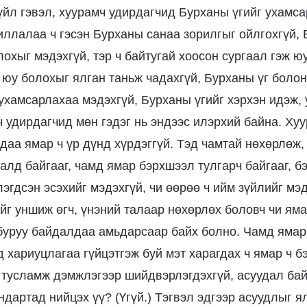
үйл гэвэл, хуурамч удирдагчид Бурханы үгийг ухамса
иллалаа ч гэсэн Бурханы санаа зорилгыг ойлгохгүй,
охыг мэдэхгүй, тэр ч байтугай хоосон сургаал гэж юу
 юу болохыг ялган таньж чадахгүй, Бурханы үг болон
ухамсарлахаа мэдэхгүй, Бурханы үгийг хэрхэн идэж, 
 удирдагчид мөн гэдэг нь эндээс илэрхий байна. Ху
даа ямар ч үр дүнд хүрдэггүй. Тэд чамтай нөхөрлөж
алд байгааг, чамд ямар бэрхшээл тулгарч байгааг, б
эгдсэн эсэхийг мэдэхгүй, чи өөрөө ч ийм зүйлийг мэд
йг уншиж өгч, үнэний талаар нөхөрлөх боловч чи яма
буруу байдалдаа амьдарсаар байх болно. Чамд ямар
д хариуцлагаа гүйцэтгэж буй мэт харагдах ч ямар ч 
 тусламж дэмжлэгээр шийдвэрлэгдэхгүй, асуудал бай
ндартад нийцэх үү? (Үгүй.) Тэгвэл эдгээр асуудлыг я