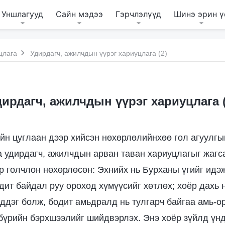
Уншлагууд
Сайн мэдээ
Гэрчлэлүүд
Шинэ эрин ү
цлага
Удирдагч, ажилчдын үүрэг хариуцлага (2)
дирдагч, ажилчдын үүрэг хариуцлага (
йн цуглаан дээр хийсэн нөхөрлөлийнхөө гол агуулгыг
а удирдагч, ажилчдын арван таван хариуцлагыг жагс
р голчлон нөхөрлөсөн: Эхнийх нь Бурханы үгийг идэж
дит байдал руу ороход хүмүүсийг хөтлөх; хоёр дахь 
ддэг болж, бодит амьдралд нь тулгарч байгаа амь-о
бүрийн бэрхшээлийг шийдвэрлэх. Энэ хоёр зүйлд үн