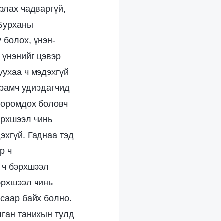
рлах чадваргүй,
 Бурханы
 болох, үнэн-
 үнэнийг цэвэр
уухаа ч мэдэхгүй
урамч удирдагчид
, оромдох боловч
эрхшээл чинь
эхгүй. Гаднаа тэд
р ч
 ч бэрхшээл
бэрхшээл чинь
саар байх болно.
лган танихын тулд