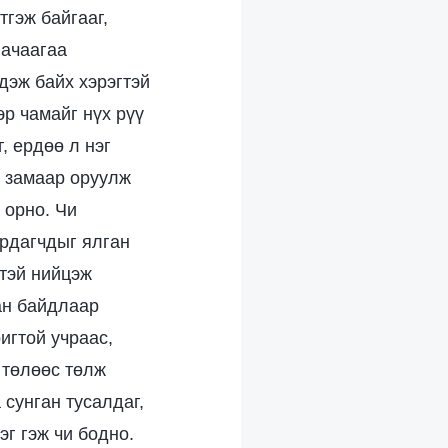
тгэж байгааг,
 ачаагаа
дэж байх хэрэгтэй
эр чамайг нүх рүү
, ердөө л нэг
у замаар оруулж
 орно. Чи
ирдагчдыг ялган
нтэй нийцэж
сан байдлаар
игтой учраас,
 төлөөс төлж
 сунган тусалдаг,
эг гэж чи бодно.