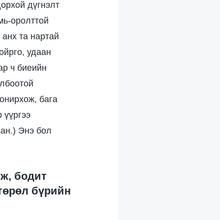
дорхой дүгнэлт
амь-оролттой
 анх та нартай
ойрго, удаан
ар ч биеийн
олбоотой
сонирхож, бага
р үүргээ
сан.) Энэ бол
лж, бодит
 төрөл бүрийн