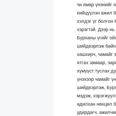
чи ямар үнэнийг 
нийцүүлэн ажил бү
хэлдэг үг болгон 
хэрэгтэй. Дээр нь
Бурханы үгийг ой
шийдвэрлэж байна 
хашхирч, чамайг з
ятгах замаар, зар
хүмүүст туслах ду
үнэхээр чамайг ү
шийдвэрлэж, Бурх
мэдэж, хэрэгжүүл
адилхан нөхцөл б
удирдагч, ажилчи