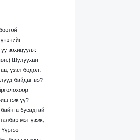
лбоотой
 үнэнийг
гуу зохицуулж
мөн.) Шулуухан
наа, үзэл бодол,
элүүд байдаг вэ?
ойрголохоор
биш гэж үү?
 байнга бусадтай
талбар мэт үзэж,
“Үүргээ
йж, бусдын зүрх