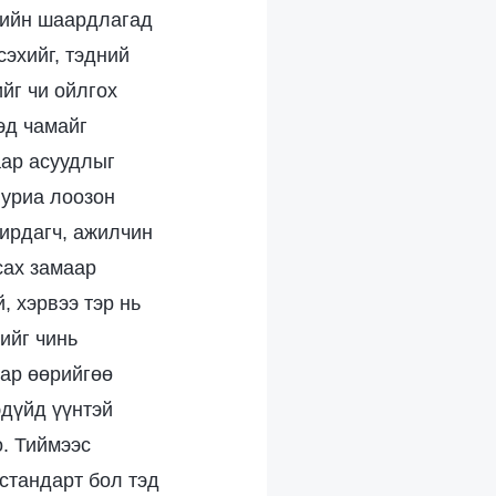
үгийн шаардлагад
сэхийг, тэдний
ийг чи ойлгох
эд чамайг
аар асуудлыг
 уриа лоозон
дирдагч, ажилчин
сах замаар
, хэрвээ тэр нь
ийг чинь
ар өөрийгөө
эдүйд үүнтэй
о. Тиймээс
стандарт бол тэд