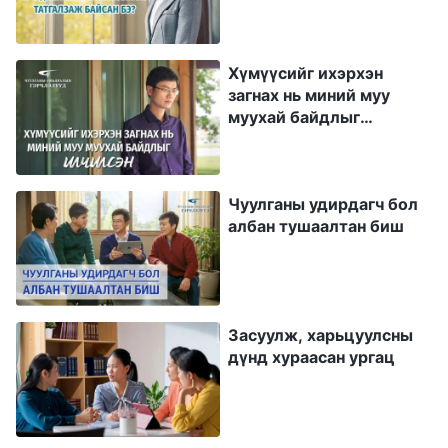
дээр бараг нэг сарын турш ажилласан юм.
Эцэст нь ерөнхий зохиомжийн асуудлаас
Хүмүүсийг ихэрхэн
болж тэр зургийг хаясан. Энэ нь нүүрэн
загнах нь миний муу
дундуур алгадаад авах шиг л болсон доо. Би
муухай байдлыг
илчилсэн
үнэхээр гутарч, сэтгэлээр унаад,
нөхөрлөлөөр бусдад сэтгэлээ уудлахыг
хүсээгүй. Миний сэтгэл харанхуйлж, шаналж
Чуулганы удирдагч бол
албан тушаалтан биш
байлаа. Дараа нь багийн ахлагч ойрд миний
аль ч загвар амжилттай болоогүйг сануулаад,
намайг Бурханы өмнө өөртөө даруй дүгнэлт
хийх хэрэгтэй гэлээ. Тэгэхэд л би Бурханы
Засуулж, харьцуулсны
дүнд хураасан ургац
өмнө очин эргэцүүлж, Бурханы зарим
холбогдох үгийг олсон.