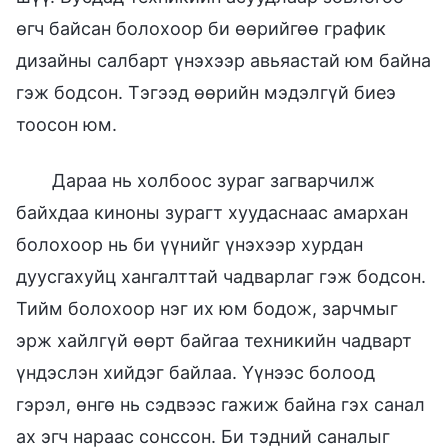
өгч байсан болохоор би өөрийгөө график
дизайны салбарт үнэхээр авьяастай юм байна
гэж бодсон. Тэгээд өөрийн мэдэлгүй биеэ
тоосон юм.
Дараа нь холбоос зураг загварчилж
байхдаа киноны зурагт хуудаснаас амархан
болохоор нь би үүнийг үнэхээр хурдан
дуусгахуйц хангалттай чадварлаг гэж бодсон.
Тийм болохоор нэг их юм бодож, зарчмыг
эрж хайлгүй өөрт байгаа техникийн чадварт
үндэслэн хийдэг байлаа. Үүнээс болоод
гэрэл, өнгө нь сэдвээс гажиж байна гэх санал
ах эгч нараас сонссон. Би тэдний саналыг