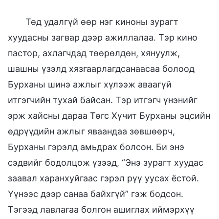
Төд удалгүй өөр нэг киноны зурагт
хуудасны загвар дээр ажиллалаа. Тэр кино
пастор, ахлагчдад төөрөлдөн, хянуулж,
шашны үзэлд хязгаарлагдсанаасаа болоод
Бурханы шинэ ажлыг хүлээж аваагүй
итгэгчийн тухай байсан. Тэр итгэгч үнэнийг
эрж хайсны дараа Төгс Хүчит Бурханы эцсийн
өдрүүдийн ажлыг яваандаа зөвшөөрч,
Бурханы гэрэлд амьдрах болсон. Би энэ
сэдвийг бодолцож үзээд, “Энэ зурагт хуудас
заавал харанхуйгаас гэрэл рүү уусах ёстой.
Үүнээс дээр санаа байхгүй” гэж бодсон.
Тэгээд лавлагаа болгон ашиглах иймэрхүү