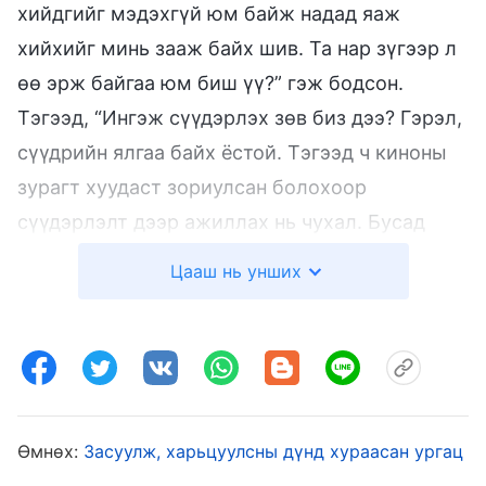
хийдгийг мэдэхгүй юм байж надад яаж
хийхийг минь зааж байх шив. Та нар зүгээр л
өө эрж байгаа юм биш үү?” гэж бодсон.
Тэгээд, “Ингэж сүүдэрлэх зөв биз дээ? Гэрэл,
сүүдрийн ялгаа байх ёстой. Тэгээд ч киноны
зурагт хуудаст зориулсан болохоор
сүүдэрлэлт дээр ажиллах нь чухал. Бусад
киноны зурагт хуудсыг тэгж хийдэг. Үүнд
Цааш нь унших
ямар ч буруу юм байхгүй” гэж хэллээ. Дараа
нь би лавлагаа болгосон киноны зургаа
тэдэнд явуулсан. Гайхмаар нь тэд миний
зурагт хуудас дэндүү их бараан хэсэгтэй,
нөгөө зураг шиг гоё харагдахгүй байна гэлээ.
Өмнөх:
Засуулж, харьцуулсны дүнд хураасан ургац
Тэгж хэлэхээр нь би багтартлаа уурлаж,