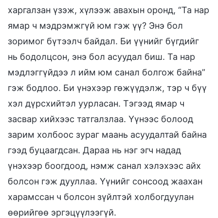
харгалзан үзэж, хүлээж авахын оронд, “Та нар
ямар ч мэдрэмжгүй юм гэж үү? Энэ бол
зоримог бүтээлч байдал. Би үүнийг бүгдийг
нь бодолцсон, энэ бол асуудал биш. Та нар
мэдлэггүйдээ л ийм юм санал болгож байна”
гэж бодлоо. Би үнэхээр гөжүүдэлж, тэр ч бүү
хэл дүрсхийтэл уурласан. Тэгээд ямар ч
засвар хийхээс татгалзлаа. Үүнээс болоод
зарим холбоос зураг маань асуудалтай байна
гээд буцаагдсан. Дараа нь нэг эгч надад
үнэхээр боогдоод, нэмж санал хэлэхээс айх
болсон гэж дууллаа. Үүнийг сонсоод жаахан
харамссан ч болсон зүйлтэй холбогдуулан
өөрийгөө эргэцүүлээгүй.