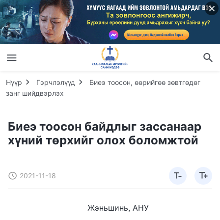
Нүүр
Гэрчлэлүүд
Биеэ тоосон, өөрийгөө зөвтгөдөг
занг шийдвэрлэх
Биеэ тоосон байдлыг зассанаар
хүний төрхийг олох боломжтой
2021-11-18
Жэньшинь, АНУ