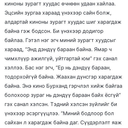
киноны зурагт хуудас өчнөөн удаан хайлаа.
Эцсийн зургаа хараад үнэхээр сайн болж,
алдартай киноны зурагт хуудас шиг харагдаж
байна гэж бодсон. Би үнэхээр додигор
байлаа. Гэтэл нэг эгч миний зурагт хуудсыг
хараад, “Энд дэндүү бараан байна. Ямар ч
чимхлүүр ажилгүй, уйтгартай юм” гэх санал
хэллээ. Бас нэг эгч, “Ер нь дэндүү бараан,
тодорхойгүй байна. Жаахан дүнсгэр харагдаж
байна. Энэ кино Бурханд гэрчлэл хийж байгаа
болохоор зураг нь дэндүү бараан байх ёсгүй”
гэх санал хэлсэн. Тэдний хэлсэн зүйлийг би
үнэхээр эсэргүүцлээ. “Миний бодлоор бол
сайхан л харагдаж байна даг. Сүүдэрлэлт яаж