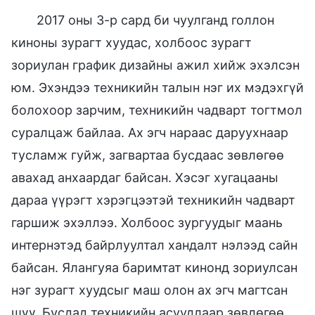
2017 оны 3-р сард би чуулганд голлон
киноны зурагт хуудас, холбоос зурагт
зориулан график дизайны ажил хийж эхэлсэн
юм. Эхэндээ техникийн талын нэг их мэдэхгүй
болохоор зарчим, техникийн чадварт тогтмол
суралцаж байлаа. Ах эгч нараас даруухнаар
тусламж гуйж, загвартаа бусдаас зөвлөгөө
авахад анхаардаг байсан. Хэсэг хугацааны
дараа үүрэгт хэрэгцээтэй техникийн чадварт
гаршиж эхэллээ. Холбоос зургуудыг маань
интернэтэд байрлуултал хандалт нэлээд сайн
байсан. Ялангуяа баримтат кинонд зориулсан
нэг зурагт хуудсыг маш олон ах эгч магтсан
шүү. Бусдад техникийн асуудлаар зөвлөгөө