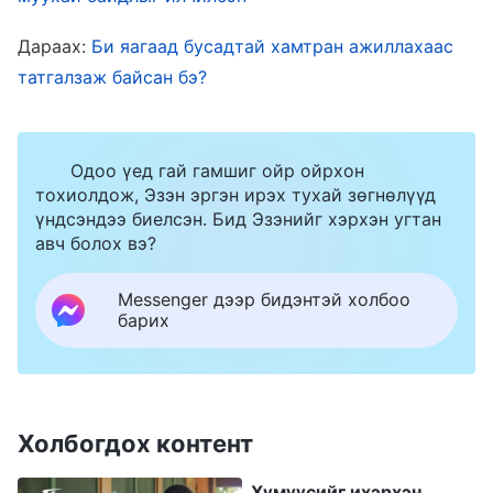
шинээр ирэгсдийн асуудлыг бүрэн
Дараах:
Би яагаад бусадтай хамтран ажиллахаас
шийддэггүйг нь хараад би эгчийг дорд үзэж,
татгалзаж байсан бэ?
“Эгч үнэхээр энэ үүрэгт тохирох уу? Бүлгийн
удирдагчийн хувьд эгч шинээр ирэгсдийн
асуудлыг шийдвэрлэж чаддаг байх ёстой.
Одоо үед гай гамшиг ойр ойрхон
тохиолдож, Эзэн эргэн ирэх тухай зөгнөлүүд
Одоо ингээд харахаар эгч эхлээд багийн
үндсэндээ биелсэн. Бид Эзэнийг хэрхэн угтан
гишүүнээр дадлага хийсэн бол дээр байж
авч болох вэ?
дээ” гэж бодсон. Юу намайг улам
Messenger дээр бидэнтэй холбоо
бухимдуулсан гэхээр эгч асуудал тулгарвал
барих
бусдаас дандаа тусламж гуйдаг ч надаас
бараг асуудаггүй байсан. Би дотроо “Эдгээр
асуудлыг яаж шийдэхийг би мэднэ, надаас
Холбогдох контент
биш бусдаас асууна гэхээр намайг
хүндлэхгүй байна уу?” гэж боддог байсан.
Хүмүүсийг ихэрхэн