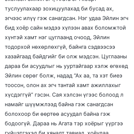
туслуулахаар зохицуулахад би бусад ах,
эгчээс илүү гэж санагдсан. Нэг удаа Эйлин эгч
бид хоёр сайн мэдээ хүлээн авах боломжтой
хүнтэй хамт нэг цуглаанд очоод, Эйлин
тодорхой нөхөрлөхгүй, байнга сэдвээсээ
хазайгаад байдгийг би олж мэдсэн. Цуглааны
дараа би асуудлыг нь ууртайгаар хэлж өгөхөд
Эйлин сөрөг болж, надад “Ах аа, та хэт биеэ
тоосон, олон ах эгч тантай хамт ажиллахыг
хүсдэггүй” гэсэн. Сая хэлсэн үгээс болоод л
намайг шүүмжлээд байна гэж санагдсан
болохоор би өөртөө асуудал байна гэж
бодоогүй. Дараа нь Агата тэр хоёрыг үүргээ
гүйцэтгэхэд би хяналт тавиад, хоёулаа