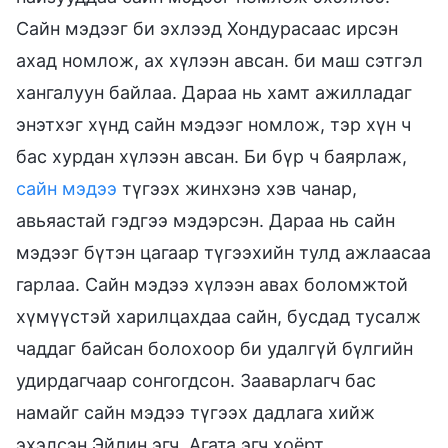
Сайн мэдээг би эхлээд Хондурасаас ирсэн
ахад номлож, ах хүлээн авсан. би маш сэтгэл
хангалуун байлаа. Дараа нь хамт ажилладаг
энэтхэг хүнд сайн мэдээг номлож, тэр хүн ч
бас хурдан хүлээн авсан. Би бүр ч баярлаж,
сайн мэдээ
түгээх жинхэнэ хэв чанар,
авьяастай гэдгээ мэдэрсэн. Дараа нь сайн
мэдээг бүтэн цагаар түгээхийн тулд ажлаасаа
гарлаа. Сайн мэдээ хүлээн авах боломжтой
хүмүүстэй харилцахдаа сайн, бусдад тусалж
чаддаг байсан болохоор би удалгүй бүлгийн
удирдагчаар сонгогдсон. Зааварлагч бас
намайг сайн мэдээ түгээх дадлага хийж
эхэлсэн Эйлин эгч, Агата эгч хоёрт