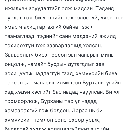
ижилхэн асуудалтайг олж мэдсэн. Тэдэнд
туслах гэж би үнэнийг нөхөрлөөгүй, үүрэгтээ
ямар ч ахиц гаргахгүй байна гэж л
таамаглаад, тэднийг сайн мэдээний ажилд
тохирохгүй гэж зааварлагчид хэлсэн.
Зааварлагч биеэ тоосон зан чанарыг минь
онцолж, намайг бусдын дутагдлыг зөв
зохицуулж чаддаггүй гээд, хүмүүсийн биеэ
тоосон зан чанарыг илчилсэн Бурханы үгийн
хэд хэдэн хэсгийг бас надад явуулсан. Би үл
тоомсорлож, Бурханы тэр үг надад
хамаарахгүй гэж бодсон. Дараа нь би
хүмүүсийг номлол сонсгохоор урьж,
бусадтай эхэлж ярилцалгүйгээр эцсийн