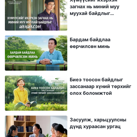
Дараа нь ажлын нэг хурал дээр зааварлагч
загнах нь миний муу
муухай байдлыг
манай ажлын зарим асуудлыг хэлж өгсөн юм.
илчилсэн
Терезе эгчийн зан авирыг санаад би сэтгэл
дундуур байдлаа барьж дийлэлгүй, бүх хүний
Бардам байдлаа
өмнө пал хийтэл хэлж, “Терезе эгч бүлгийн
өөрчилсөн минь
удирдагчийн ажил хийж чадах уу?” гэхэд
Терезе шаналсан дуугаар: “Би ч хэрэггүй хүн
юм даа. Ах, эгч нарт асуудлаа шийдэхэд нь
Биеэ тоосон байдлыг
тусалж чадахгүй” гэж хариулсан. Тэгж
зассанаар хүний төрхийг
олох боломжтой
хэлэхийг нь сонсоод үнэхээр буруутай мэт
санагдсан. Сүүлд нь ярилцаж байхад эгч
миний дарамтад орж байх шиг санагдсан.
Засуулж, харьцуулсны
Гэсэн ч би өөрийнхөө талаар эргэцүүлээгүй.
дүнд хураасан ургац
Бас нэг удаа, шинэ ах нарын нэг нь үүрэгтээ