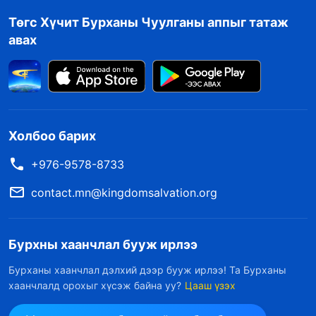
үзэж, боогдуулж байна. Байнга тааруу зан
Төгс Хүчит Бурханы Чуулганы аппыг татаж
авир гаргаж байгаа тул та бүлгийн удирдагч
авах
байхад тохирохгүй” гэсэн. Намайг дахиад
халахад би бүрмөсөн учраа олохоо байж,
өөрөөсөө ингэж асуусан: “Яагаад би хэнээс ч
асуугаагүй юм бол? Яагаад би хүссэнээ л
Холбоо барих
хийгээд байдаг юм бол? Хэрэв би арай илүү
+976-9578-8733
эрж хайж, асуудлыг бусадтай ярилцсан бол
contact.mn@kingdomsalvation.org
ийм асуудал гарахгүй байсан.” Дараагийн
хэдэн өдөр нь миний хоолой өвдөж,
бөөлжиж, бүх бие сульдахад би Бурханд
Бурхны хаанчлал бууж ирлээ
халдсанаа мэдэж байсан, бас маш их
Бурханы хаанчлал дэлхий дээр бууж ирлээ! Та Бурханы
гунигласан.
хаанчлалд орохыг хүсэж байна уу?
Цааш үзэх