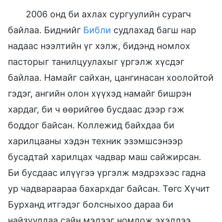
2006 онд би ахлах сургуулийн сурагч
байлаа. Биднийг
Библи
судлахад багш нар
надаас нээлтийн үг хэлж, бидэнд номлох
пасторыг танилцуулахыг үргэлж хүсдэг
байлаа. Намайг сайхан, цангинасан хоолойтой
гэдэг, ангийн олон хүүхэд намайг бишрэн
хардаг, би ч өөрийгөө бусдаас дээр гэж
боддог байсан. Коллежид байхдаа би
харилцааны хэдэн техник эзэмшсэнээр
бусадтай харилцах чадвар маш сайжирсан.
Би бусдаас илүүгээ үргэлж мэдрэхээс гадна
ур чадвараараа бахархдаг байсан. Төгс Хүчит
Бурханд итгэдэг болсныхоо дараа би
найзууддаа сайн мэдээг номлож эхэллээ.