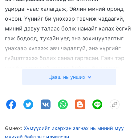
удирдагчаас халагдаж, Эйлин миний оронд
очсон. Үүнийг би үнэхээр тэвчиж чадаагүй,
миний давуу талаас болж намайг халах ёсгүй
гэж бодоод, тухайн үед энэ зохицуулалтыг
үнэхээр хүлээж авч чадалгүй, энэ үүргийг
гүйцэтгэхээ болих санал гаргасан. Гэвч тэр
үед би хэтэрхий зөрүүд байсан болохоор
Цааш нь унших
өөрийгөө эргэцүүлэхээ мэдээгүй.
Дараа нь шинээр ирэгсдийг услах ажилд
томилогдсон. Удалгүй би дахин бүлгийн
удирдагчаар сонгогдож, Терезе эгчтэй
хамтарсан. Цуглааны үеэр Терезегийн
Өмнөх:
Хүмүүсийг ихэрхэн загнах нь миний муу
нөхөрлөл заримдаа дутуу байдаг, заримдаа
муухай байдлыг илчилсэн