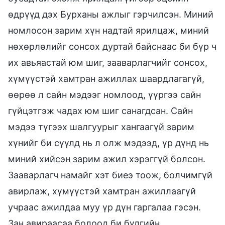
өдрүүд дэх Бурханы ажлыг гэрчилсэн. Миний
номлосон зарим хүн надтай ярилцаж, миний
нөхөрлөлийг сонсох дуртай байснаас би бүр ч
их авьяастай юм шиг, зааварлагчийг сонсох,
хүмүүстэй хамтран ажиллах шаардлагагүй,
өөрөө л сайн мэдээг номлоод, үүргээ сайн
гүйцэтгэж чадах юм шиг санагдсан. Сайн
мэдээ түгээх шалгуурыг хангаагүй зарим
хүнийг би сүүлд нь л олж мэдээд, үр дүнд нь
миний хийсэн зарим ажил хэрэггүй болсон.
Зааварлагч намайг хэт биеэ тоож, болчимгүй
авирлаж, хүмүүстэй хамтран ажиллаагүй
учраас ажилдаа муу үр дүн гаргалаа гэсэн.
Зан авираасаа болоод би бүлгийн