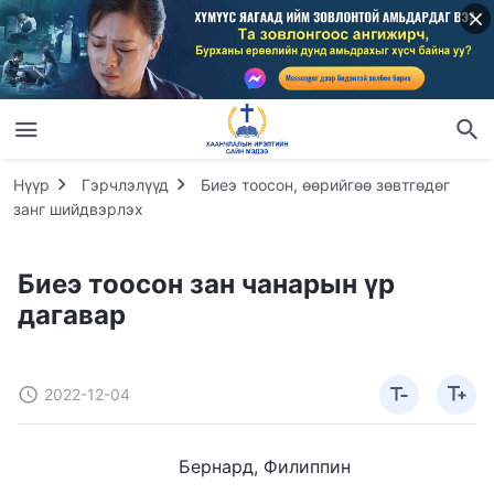
Нүүр
Гэрчлэлүүд
Биеэ тоосон, өөрийгөө зөвтгөдөг
занг шийдвэрлэх
Биеэ тоосон зан чанарын үр
дагавар
2022-12-04
Бернард, Филиппин