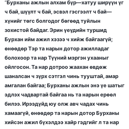
“
Бурханы ажлын алхам бүр—хатуу ширүүн үг
ч бай, шүүлт ч бай, эсвэл гэсгээлт ч бай—
хүнийг төгс болгодог бөгөөд туйлын
зохистой байдаг. Эрин үеүдийн туршид
Бурхан ийм ажил хэзээ ч хийж байгаагүй;
өнөөдөр Тэр та нарын дотор ажилладаг
болохоор та нар Түүний мэргэн ухааныг
ойлгосон. Та нар дотроо жаахан өвдөж
шаналсан ч зүрх сэтгэл чинь тууштай, амар
амгалан байгаа; Бурханы ажлын энэ үе шатыг
эдлэх чадвартай байгаа нь та нарын ерөөл
билээ. Ирээдүйд юу олж авч чадах чинь
хамаагүй, өнөөдөр та нарын дотор Бурханы
хийсэн ажил бүхэлдээ хайр гэдгийг л та нар