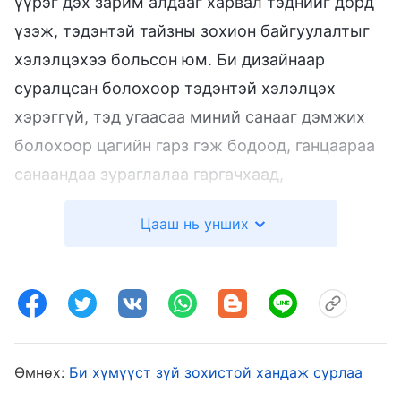
үүрэг дэх зарим алдааг харвал тэднийг дорд
үзэж, тэдэнтэй тайзны зохион байгуулалтыг
хэлэлцэхээ больсон юм. Би дизайнаар
суралцсан болохоор тэдэнтэй хэлэлцэх
хэрэггүй, тэд угаасаа миний санааг дэмжих
болохоор цагийн гарз гэж бодоод, ганцаараа
санаандаа зураглалаа гаргачхаад,
найруулагчтай очиж хэлэлцдэг байлаа.
Цааш нь унших
Багийн удирдагч болж тушаал
дэвшсэнийхээ дараа ах эгч нарыг бүр ч
тоохоо больсон. Нэг удаа рестораны тайз
засаж байтал “Урд хаалга хангалттай өндөр
биш болохоор онцгүй харагдаж байна” гэж
Өмнөх:
Би хүмүүст зүй зохистой хандаж сурлаа
манай багийн Жан ах хэллээ. Би үүнийг нь огт