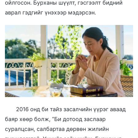
ойлгосон. Бурханы шүүлт, гэсгээлт бидний
аврал гэдгийг үнэхээр мэдэрсэн.
2016 онд би тайз засалчийн үүрэг аваад
баяр хөөр болж, “Би дотоод заслаар
суралцсан, салбартаа дөрвөн жилийн