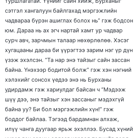
туршлагатай. Үүнийг сайн хийж, Бурханыг
сэтгэл хангалуун байлгахад мэргэжлийн
чадвараа бүрэн ашиглах болох нь” гэж бодсон
юм. Дараа нь ах эгч нартай хамт ур чадвар
сурч авч, зарчмын талаар нөхөрлөлөө. Хэсэг
хугацааны дараа би үүрэгтээ зарим нэг үр дүн
үзэж эхэлсэн. “Та нар энэ тайзыг сайн зассан
байна. Үнэхээр бодитой болж” гэж хэн нэгний
хэлэхийг сонсох үедээ энэ нь Бурханы
удирдамж гэж хариулдаг байсан ч “Мэдээж
шүү дээ, энэ тайзыг хэн зассаныг мэдэхгүй
байна уу? Би бол мэргэжлийн хүн!” гэж
боддог байлаа. Тэгээд бардамнан алхаж,
илүү чанга дуугаар ярьж эхэллээ. Бусад хүний