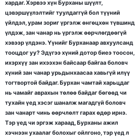
хардаг. Хэрвээ хүн Бурханы шүүлт,
цэвэршүүлэлтийг туулдаггүй бол түүний
үйлдэл, урам зориг үргэлж өнгөцхөн түвшинд
үлдэж, зан чанар нь үргэлж өөрчлөгдөөгүй
хэвээр үлдэнэ. Үүнийг Бурханаар авхуулсанд
тооцдог уу? Эдүгээ хүний дотор биеэ тоосон,
ихэрхүү зан ихээхэн байсаар байгаа боловч
хүний зан чанар урьдынхаасаа хавьгүй илүү
тогтвортой байдаг. Бурхан чамтай харьцдаг
нь чамайг аврахын төлөө байдаг бөгөөд чи
тухайн үед хэсэг шаналж магадгүй боловч
зан чанарт чинь өөрчлөлт гарах өдөр ирнэ.
Тэр үед чи эргэж хараад, Бурханы ажил
хэчнээн ухаалаг болохыг ойлгоно, тэр үед л