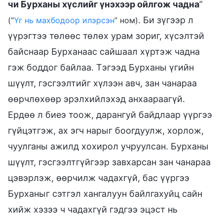
чи Бурханы хүслийг үнэхээр ойлгож чадна
”
. Би зүгээр л
(“
Үг нь махбодоор илэрсэн
” ном)
үүрэгтээ төлөөс төлөх урам зориг, хүсэлтэй
байснаар Бурханаас сайшаал хүртэж чадна
гэж боддог байлаа. Тэгээд Бурханы үгийн
шүүлт, гэсгээлтийг хүлээн авч, зан чанараа
өөрчлөхөөр эрэлхийлэхэд анхаараагүй.
Ердөө л биеэ тоож, дарангуй байдлаар үүргээ
гүйцэтгэж, ах эгч нарыг боогдуулж, хорлож,
чуулганы ажилд хохирол учруулсан. Бурханы
шүүлт, гэсгээлтгүйгээр завхарсан зан чанараа
цэвэрлэж, өөрчилж чадахгүй, бас үүргээ
Бурханыг сэтгэл хангалуун байлгахуйц сайн
хийж хэзээ ч чадахгүй гэдгээ эцэст нь