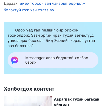
Дараах:
Биеэ тоосон зан чанарыг өөрчилж
тоогоогүй. “Би өчнөөн л рестораны тайз
болохгүй гэж хэн хэлээ вэ
заслаа. Та үнэхээр намайг хаалга хэр өндөр
байх ёстойг мэдэхгүй гэж бодоо юу? Та олон
тайз засаагүй, дизайнаар суралцаагүй, бас нэг
Одоо үед гай гамшиг ойр ойрхон
тохиолдож, Эзэн эргэн ирэх тухай зөгнөлүүд
их бодит туршлагагүй байж аавдаа адуу
үндсэндээ биелсэн. Бид Эзэнийг хэрхэн угтан
манахыг заах гэгч болох нь ээ” гэж бодлоо.
авч болох вэ?
Ахын саналыг тэвчээргүйхэн няцаачхаад
Messenger дээр бидэнтэй холбоо
хаалгыг өөрийнхөө хүссэнээр хийлгэлээ.
барих
Зураглаач үүнийг хараад хаалга хэтэрхий нам,
зураг авалтыг халхална. Ийм маягаар зураг
авч болохгүй гэлээ. Тэгээд бид шинэ хаалга
Холбогдох контент
хийхээс өөр аргагүй болсон юм. Дараа нь
аяганы шүүгээ хийх хэрэгтэй болсон учраас
Аврагдах тухай багахан
ойлголт
би Чэнь ахад миний зурсан зургийн дагуу хий