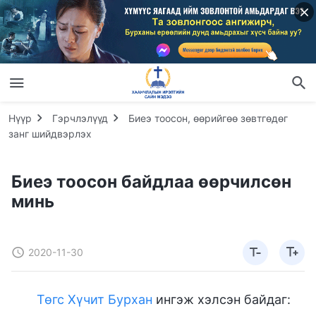
Нүүр
Гэрчлэлүүд
Биеэ тоосон, өөрийгөө зөвтгөдөг
занг шийдвэрлэх
Биеэ тоосон байдлаа өөрчилсөн
минь
2020-11-30
Төгс Хүчит Бурхан
ингэж хэлсэн байдаг: