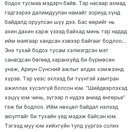
бодох тусмаа мэдэрч байв. Тэр насаар ахмад
гэдгээрээ далимдуулан намайг зориуд хүнд
байдалд оруулсан шүү дээ. Бас өөрийг нь
ахин дахин харж үзээд байхад минь тэр надад
ийм маягаар хандсан хэвээр байгааг бодлоо...
Энэ тухай бодох тусам хэлмэгдсэн мэт
санагдсан бөгөөд харанхуйд би бүрмөсөн
унаж, Ариун Сүнсний ажлыг алдах хэмжээнд
хүрэв. Тэр үеэс эхлээд би түүнтэй хамтран
ажиллах хүсэлгүй болсон юм. “Шийдвэрлэхэд
хэцүү юм чинь, зүгээр л нүдээ аниад өнгөрье”
гэж би бодлоо. Ийм нөхцөл байдал нэлээд
аюултайг би тухайн үед мэдэж байсан юм.
Тэгээд муу юм хийхгүйн тулд үүргээ солих