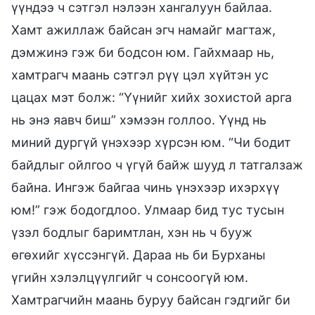
үүндээ ч сэтгэл нэлээн хангалуун байлаа.
Хамт ажиллаж байсан эгч намайг магтаж,
дэмжинэ гэж би бодсон юм. Гайхмаар нь,
хамтрагч маань сэтгэл рүү цэл хүйтэн ус
цацах мэт болж: “Үүнийг хийх зохистой арга
нь энэ яавч биш” хэмээн голлоо. Үүнд нь
миний дургүй үнэхээр хүрсэн юм. “Чи бодит
байдлыг ойлгоо ч үгүй байж шууд л татгалзаж
байна. Ингэж байгаа чинь үнэхээр ихэрхүү
юм!” гэж бодогдлоо. Улмаар бид тус тусын
үзэл бодлыг баримтлан, хэн нь ч бууж
өгөхийг хүссэнгүй. Дараа нь би Бурханы
үгийн хэлэлцүүлгийг ч сонсooгүй юм.
Хамтрагчийн маань буруу байсан гэдгийг би