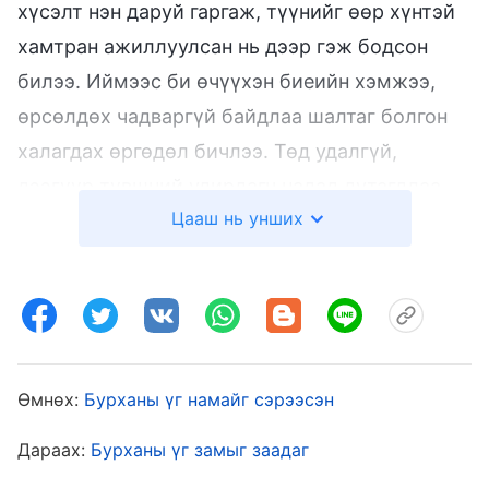
хүсэлт нэн даруй гаргаж, түүнийг өөр хүнтэй
хамтран ажиллуулсан нь дээр гэж бодсон
билээ. Иймээс би өчүүхэн биеийн хэмжээ,
өрсөлдөх чадваргүй байдлаа шалтаг болгон
халагдах өргөдөл бичлээ. Төд удалгүй,
дээгүүр түвшний удирдагч надад дутагдлаа
Цааш нь унших
хүлээж, огцрох тухай зарчим болон Бурхан
хүмүүсийг аврахад зориулдаг агуу их
анхаарал халамжийн талаар ярив. Гэвч зүрх
сэтгэл минь хатуурчхаад зөөлөрч өгөхгүй
байсан юм.
Өмнөх:
Бурханы үг намайг сэрээсэн
Маргааш өглөө нь орноос босох үед
Дараах:
Бурханы үг замыг заадаг
толгой минь хов хоосон байлаа. Залбирах