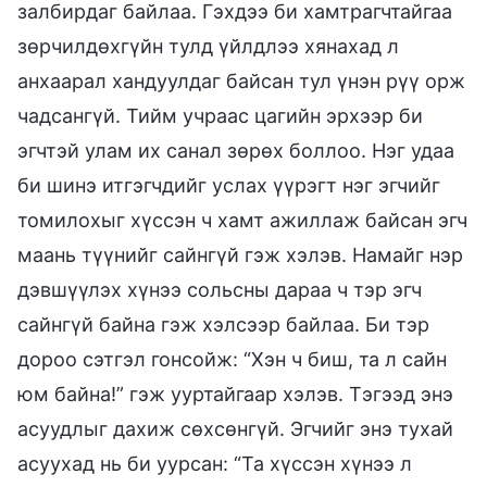
залбирдаг байлаа. Гэхдээ би хамтрагчтайгаа
зөрчилдөхгүйн тулд үйлдлээ хянахад л
анхаарал хандуулдаг байсан тул үнэн рүү орж
чадсангүй. Тийм учраас цагийн эрхээр би
эгчтэй улам их санал зөрөх боллоо. Нэг удаа
би шинэ итгэгчдийг услах үүрэгт нэг эгчийг
томилохыг хүссэн ч хамт ажиллаж байсан эгч
маань түүнийг сайнгүй гэж хэлэв. Намайг нэр
дэвшүүлэх хүнээ сольсны дараа ч тэр эгч
сайнгүй байна гэж хэлсээр байлаа. Би тэр
дороо сэтгэл гонсойж: “Хэн ч биш, та л сайн
юм байна!” гэж ууртайгаар хэлэв. Тэгээд энэ
асуудлыг дахиж сөхсөнгүй. Эгчийг энэ тухай
асуухад нь би уурсан: “Та хүссэн хүнээ л