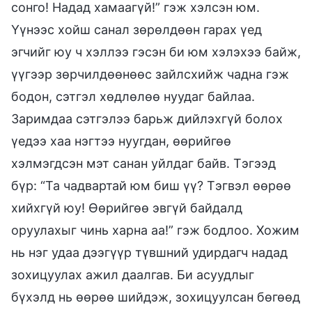
сонго! Надад хамаагүй!” гэж хэлсэн юм.
Үүнээс хойш санал зөрөлдөөн гарах үед
эгчийг юу ч хэллээ гэсэн би юм хэлэхээ байж,
үүгээр зөрчилдөөнөөс зайлсхийж чадна гэж
бодон, сэтгэл хөдлөлөө нуудаг байлаа.
Заримдаа сэтгэлээ барьж дийлэхгүй болох
үедээ хаа нэгтээ нуугдан, өөрийгөө
хэлмэгдсэн мэт санан уйлдаг байв. Тэгээд
бүр: “Та чадвартай юм биш үү? Тэгвэл өөрөө
хийхгүй юу! Өөрийгөө эвгүй байдалд
оруулахыг чинь харна аа!” гэж бодлоо. Хожим
нь нэг удаа дээгүүр түвшний удирдагч надад
зохицуулах ажил даалгав. Би асуудлыг
бүхэлд нь өөрөө шийдэж, зохицуулсан бөгөөд