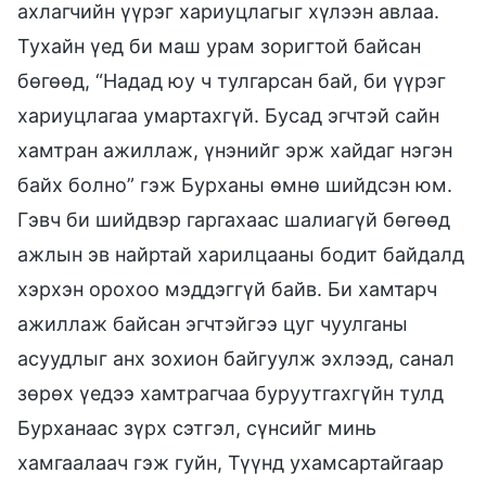
ахлагчийн үүрэг хариуцлагыг хүлээн авлаа.
Тухайн үед би маш урам зоригтой байсан
бөгөөд, “Надад юу ч тулгарсан бай, би үүрэг
хариуцлагаа умартахгүй. Бусад эгчтэй сайн
хамтран ажиллаж, үнэнийг эрж хайдаг нэгэн
байх болно” гэж Бурханы өмнө шийдсэн юм.
Гэвч би шийдвэр гаргахаас шалиагүй бөгөөд
ажлын эв найртай харилцааны бодит байдалд
хэрхэн орохоо мэддэггүй байв. Би хамтарч
ажиллаж байсан эгчтэйгээ цуг чуулганы
асуудлыг анх зохион байгуулж эхлээд, санал
зөрөх үедээ хамтрагчаа буруутгахгүйн тулд
Бурханаас зүрх сэтгэл, сүнсийг минь
хамгаалаач гэж гуйн, Түүнд ухамсартайгаар