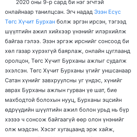
2020 оны 9-р сард би нэг эгчтэй
онлайнаар танилцсан. Эгч надад
Эзэн Есүс
Төгс Хүчит Бурхан
болж эргэн ирсэн, тэгээд
шүүлтийн ажил хийхээр үнэнийг илэрхийлж
байгаа гэлээ. Эзэн эргэж ирснийг сонсоод би
хөл газар хүрэхгүй баярлаж, онлайн цуглаанд
оролцон, Төгс Хүчит Бурханы ажлыг судалж
эхэлсэн. Төгс Хүчит Бурханы үгийг уншсанаар
Сатан хүнийг завхруулсны уг үндэс, хүнийг
аврах Бурханы ажлын гурван үе шат, бие
махбодтой болохын нууц, Бурханы эцсийн
өдрүүдийн шүүлтийн ажил болон урьд нь бүр
хэзээ ч сонсож байгаагүй өөр олон үнэнийг
олж мэдсэн. Хэсэг хугацаанд эрж хайж,