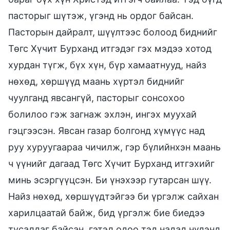
пасторыг шүтэж, үгэнд нь ордог байсан.
Пасторын дайралт, шүүлтээс болоод биднийг
Төгс Хүчит Бурханд итгэдэг гэх мэдээ хотод
хурдан түгж, бүх хүн, бүр хамаатнууд, найз
нөхөд, хөршүүд маань хүртэл биднийг
чуулганд явсангүй, пасторыг сонсохоо
болилоо гэж загнаж эхлэн, ингэх муухай
гэцгээсэн. Явсан газар болгонд хүмүүс над
руу хуруугаараа чичилж, гэр бүлийнхэн маань
ч үүнийг дагаад Төгс Хүчит Бурханд итгэхийг
минь эсэргүүцсэн. Би үнэхээр гутарсан шүү.
Найз нөхөд, хөршүүдтэйгээ би үргэлж сайхан
харилцаатай байж, бид үргэлж бие биедээ
тусалдаг байсан, гэтэл одоо тэд надад нүдэнд