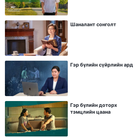
өдрүүдийн Христийг дагахад маань пастор
саад хийх гээд байгаа явдал бол үнэндээ
Шаналант сонголт
сүнслэг тулаан гэдгийг олж харахад тусалсан.
Бурхан эцсийн өдрүүдэд хүмүүсийг шүүж,
цэвэрлэхээр үнэнийг илэрхийлдэг. Энэ нь
бүлэг жинхэнэ итгэгчдийг аварч, олж авахын
Гэр бүлийн сүйрлийн ард
төлөө байдаг. Харин Сатан Бурханы дайсан
бөгөөд хүмүүс Бурханыг орхиж, Бурханаас
урваж, өөрийнх нь эрх мэдэл дор амьдраасай
гэсэндээ Бурханы ажлыг саатуулж,
Гэр бүлийн доторх
хорлохоор элдэв янзын арга ашигладаг. Дараа
тэмцлийн цаана
нь Сатан тэднийг хянаж чаддаг болоод,
эцэстээ тэд Сатантай хамт тамд шийтгүүлнэ.
Чуулганы лам хуврагууд үнэндээ Сатаны гар