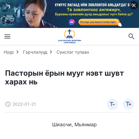
Нүүр
Гэрчлэлүүд
Сүнслэг тулаан
Пасторын ёрын мууг нэвт шувт
харах нь
2022-01-21
Шиаочи, Мьянмар