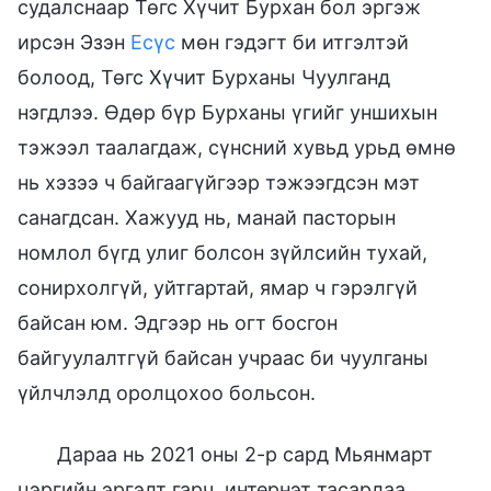
судалснаар Төгс Хүчит Бурхан бол эргэж
ирсэн Эзэн
Есүс
мөн гэдэгт би итгэлтэй
болоод, Төгс Хүчит Бурханы Чуулганд
нэгдлээ. Өдөр бүр Бурханы үгийг уншихын
тэжээл таалагдаж, сүнсний хувьд урьд өмнө
нь хэзээ ч байгаагүйгээр тэжээгдсэн мэт
санагдсан. Хажууд нь, манай пасторын
номлол бүгд улиг болсон зүйлсийн тухай,
сонирхолгүй, уйтгартай, ямар ч гэрэлгүй
байсан юм. Эдгээр нь огт босгон
байгуулалтгүй байсан учраас би чуулганы
үйлчлэлд оролцохоо больсон.
Дараа нь 2021 оны 2-р сард Мьянмарт
цэргийн эргэлт гарч, интернэт тасарлаа.