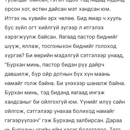
орсон хог, өстөн дайсан мэт хандсан юм.
Итгэх нь хувийн эрх чөлөө. Бид ямар ч хууль
бус зүйл огт хийлгүй зүгээр л итгэлээ
хэрэгжүүлж байсан. Яагаад пастор биднийг
шүүж, яллаж, тосгоныхон биднийг голоход
хүргэв? Би өөрийн мэдэлгүй сэтгэлээр унаад,
“Бурхан минь, пастор бидэн рүү дайрч
давшилж, бүр ойр дотнын бүх хүн маань
намайг голж байна. Би үнэхээр шаналж байна.
Бурхан минь, тэд бидэнд яагаад ингэж
хандсаныг би ойлгохгүй юм. Үүнийг илүү сайн
ойлгож, сэтгэлээр унахаа болиход намайг
гэгээрүүлээч” гэж Бурханд залбирсан. Дараа
нь Бурханы үгийн ийм хэсэг бодогдлоо. Төгс