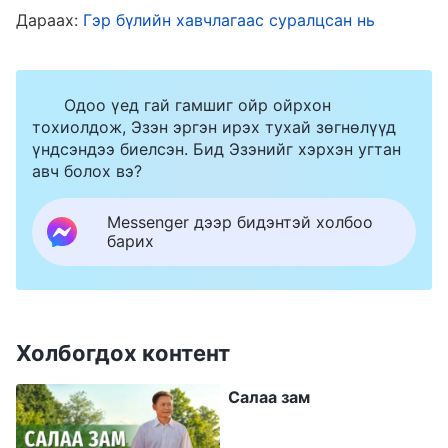
Дараах:
Гэр бүлийн хавчлагаас суралцсан нь
эзэмдэж, хянаж, удирдахыг хүсдэг ба
ингэснээр тэд түүнийг шүтэж, муу үйл
үйлдэхэд нь түүнтэй нэгдэх юм. Энэ нь
Одоо үед гай гамшиг ойр ойрхон
Сатаны хорлонтой сэдэл биш гэж үү?…
тохиолдож, Эзэн эргэн ирэх тухай зөгнөлүүд
үндсэндээ биелсэн. Бид Эзэнийг хэрхэн угтан
Бурхантай дайсагнаж, Түүний араас
авч болох вэ?
мөшгөхдөө Сатаны зорилго бол Бурханы
хийхийг хүсдэг бүх ажлыг нурааж, Бурханы
Messenger дээр бидэнтэй холбоо
барих
олж авахыг хүсдэг хүмүүсийг эзэмдэж,
хянах, Бурханы олж авахыг хүсдэг хүмүүсийг
бүрмөсөн устгах явдал юм. Хэрвээ тэднийг
устгахгүй бол тэд Сатаны эзэмшилд орж,
Холбогдох контент
түүгээр ашиглуулдаг—энэ бол түүний
Салаа зам
зорилго
”
(Үг. II Боть: Бурханыг мэдэх тухай. Цор
. Энэ нь надад, эцсийн
ганц Бурхан Өөрөө IV)