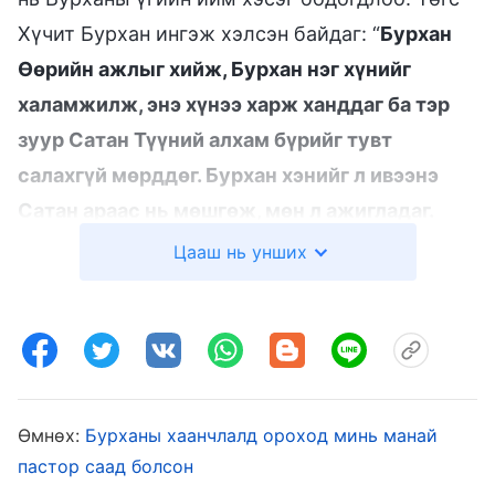
Хүчит Бурхан ингэж хэлсэн байдаг: “
Бурхан
Өөрийн ажлыг хийж, Бурхан нэг хүнийг
халамжилж, энэ хүнээ харж ханддаг ба тэр
зуур Сатан Түүний алхам бүрийг тувт
салахгүй мөрддөг. Бурхан хэнийг л ивээнэ
Сатан араас нь мөшгөж, мөн л ажигладаг.
Хэрвээ Бурхан энэ хүнийг хүсвэл, Сатан
Цааш нь унших
Бурханд саад болохын тулд Бурханы хийдэг
ажлыг уруу татаж, үймүүлж, сүйрүүлэхээр
янз бүрийн хорон муу заль мэх ашиглан далд
зорилгодоо хүрэхийн төлөө чадах бүхнээ
хийнэ. Энэ зорилго нь юу вэ? Бурхан хэнийг ч
Өмнөх:
Бурханы хаанчлалд ороход минь манай
олж авахыг тэр хүсдэггүй; Бурханы хүсдэг
пастор саад болсон
бүх хүнийг тэр өөртөө авахыг хүсдэг, тэднийг