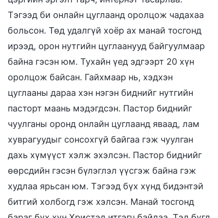
Тэгээд би онлайн цуглаанд оролцож чадахаа
больсон. Төд удалгүй хоёр ах манай тосгонд
ирээд, орон нутгийн цуглаанууд байгуулмаар
байна гэсэн юм. Тухайн үед эдгээрт 20 хүн
оролцож байсан. Гайхмаар нь, хэдхэн
цуглааны дараа хэн нэгэн биднийг нутгийн
пасторт маань мэдэгдсэн. Пастор биднийг
чуулганы оронд онлайн цуглаанд яваад, лам
хуврагуудыг сонсохгүй байгаа гэж чуулган
дахь хүмүүст хэлж эхэлсэн. Пастор биднийг
өөрсдийн гэсэн бүлэглэл үүсгэж байна гэж
худлаа ярьсан юм. Тэгээд бүх хүнд бидэнтэй
битгий холбогд гэж хэлсэн. Манай тосгонд
бараг бүх хүн Христэд итгэгч байлаа. Тэд бүгд