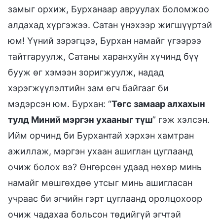
замыг орхиж, Бурханаар авруулах боломжоо
алдахад хүргэжээ. Сатан үнэхээр жигшүүртэй
юм! Үүний зэрэгцээ, Бурхан намайг үгээрээ
тайтгаруулж, Сатаны харанхуйн хүчинд бүү
бууж өг хэмээн зоригжуулж, надад
хэрэгжүүлэлтийн зам өгч байгааг би
мэдэрсэн юм. Бурхан: “
Төгс замаар алхахын
тулд Миний мэргэн ухааныг түш
” гэж хэлсэн.
Ийм орчинд би Бурхантай хэрхэн хамтран
ажиллаж, мэргэн ухаан ашиглан цуглаанд
очиж болох вэ? Өнгөрсөн удаад нөхөр минь
намайг мөшгөхдөө утсыг минь ашигласан
учраас би эгчийн гэрт цуглаанд оролцохоор
очиж чадахаа больсон төдийгүй эгчтэй