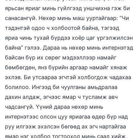
ярьсан яриаг минь гүйлгээд уншчихна гэж би
санасангүй. Нөхөр минь маш ууртайгаар: “Чи
тэдэнтэй одоо ч холбоотой байна, тэгээд
яриа чинь тухай бүрдээ хоёр цаг үргэлжилсэн
байна” гэлээ. Дараа нь нөхөр минь интернэтэд
байсан бүр их сөрөг мэдээллээр намайг
бөмбөгдөн, янз бүрийн аргаар намайг хянаж
эхлэв. Би утсаараа эгчтэй холбогдож чадахаа
болилоо. Ингээд би чуулганы амьдралаа
дахин алдаж, эгчээс ямар ч тусламж авч
чадсангүй. Үүний дараа нөхөр минь
интернэтээс олсон цуу яриагаа өдөр бүр над
руу илгээж эхэлсэн бөгөөд ах эгч нартайгаа
ямар нэг холбоо тогтооход минь саад хийж,