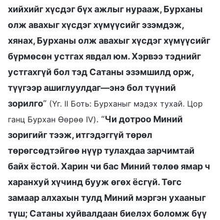
хийхийг хүсдэг бүх ажлыг нурааж, Бурханы
олж авахыг хүсдэг хүмүүсийг эзэмдэж,
хянах, Бурханы олж авахыг хүсдэг хүмүүсийг
бүрмөсөн устгах явдал юм. Хэрвээ тэднийг
устгахгүй бол тэд Сатаны эзэмшилд орж,
түүгээр ашиглуулдаг—энэ бол түүний
зорилго
”
(Үг. II Боть: Бурханыг мэдэх тухай. Цор
. “
Чи дотроо Миний
ганц Бурхан Өөрөө IV)
зоригийг тээж, итгэдэггүй төрөл
төрөгсөдтэйгөө нүүр тулахдаа зарчимтай
байх ёстой. Харин чи бас Миний төлөө ямар ч
харанхуй хүчинд бууж өгөх ёсгүй. Төгс
замаар алхахын тулд Миний мэргэн ухааныг
түш; Сатаны хуйвалдаан биелэх боломж бүү