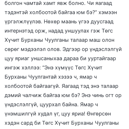
болгон чамтай хамт явж болно. Чи яагаад
тэдэнтэй холбоотой байгаа юм бэ?” хэмээн
үргэлжлүүлэв. Нөхөр маань үгээ дуусгаад
интернэтэд орж, надад уншуулах гэж Төгс
Хүчит Бурханы Чуулганы талаар маш олон
сөрөг мэдээлэл олов. Эдгээр ор үндэслэлгүй
цуу яриаг уншсаныхаа дараа би ууртайгаар
ингэж хэллээ: “Энэ хүмүүс Төгс Хүчит
Бурханы Чуулгантай хэзээ ч, ямар ч
холбоотой байгаагүй. Яагаад тэд энэ талаар
дэмий чалчиж байгаа юм бэ? Энэ чинь огт ор
үндэслэлгүй, цуурхал байна. Ямар ч
үнэмшилгүй худал үг, цуу яриа! Өнгөрсөн
хэдэн сард би Төгс Хүчит Бурханы Чуулганы