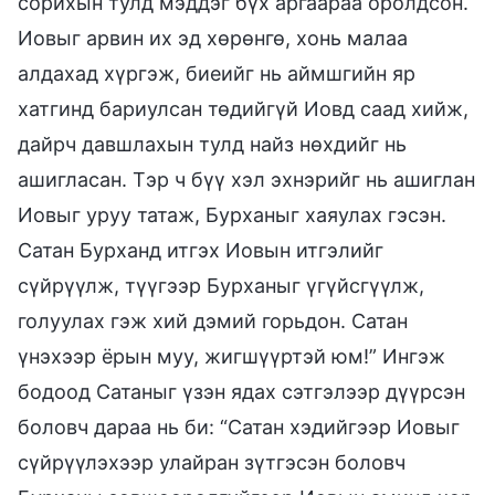
сорихын тулд мэддэг бүх аргаараа оролдсон.
Иовыг арвин их эд хөрөнгө, хонь малаа
алдахад хүргэж, биеийг нь аймшгийн яр
хатгинд бариулсан төдийгүй Иовд саад хийж,
дайрч давшлахын тулд найз нөхдийг нь
ашигласан. Тэр ч бүү хэл эхнэрийг нь ашиглан
Иовыг уруу татаж, Бурханыг хаяулах гэсэн.
Сатан Бурханд итгэх Иовын итгэлийг
сүйрүүлж, түүгээр Бурханыг үгүйсгүүлж,
голуулах гэж хий дэмий горьдон. Сатан
үнэхээр ёрын муу, жигшүүртэй юм!” Ингэж
бодоод Сатаныг үзэн ядах сэтгэлээр дүүрсэн
боловч дараа нь би: “Сатан хэдийгээр Иовыг
сүйрүүлэхээр улайран зүтгэсэн боловч