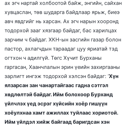
ах эгч нартай холбоотой байж, энгийн, сайхан
хувцаслан, төв шударга байдлаар ярьж, биеэ
авч явдгийг нь харсан. Ах эгч нарын хооронд
тодорхой зааг хязгаар байдаг, бас харилцах
зарчим ч байдаг. ХКН-ын засгийн газар болон
пастор, ахлагчдын тараадаг цуу яриатай тэд
огтхон ч адилгүй. Төгс Хүчит Бурханы
гаргасан, Хаанчлалын эрин үеийн захиргааны
зарлигт ингэж тодорхой хэлсэн байдаг: ‘
Хүн
ялзарсан зан чанартайгаас гадна сэтгэл
хөдлөлтэй байдаг. Ийм болохоор Бурханд
үйлчлэх үед эсрэг хүйсийн хоёр гишүүн
хоёулхнаа хамт ажиллах туйлаас хориотой.
Ийм үйлдэл хийж байгаад баригдсан хэн