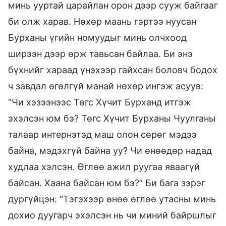
минь ууртай царайлан орон дээр сууж байгааг
би олж харав. Нөхөр маань гэртээ нуусан
Бурханы үгийн номуудыг минь олчхоод
ширээн дээр өрж тавьсан байлаа. Би энэ
бүхнийг хараад үнэхээр гайхсан боловч бодох
ч завдал өгөлгүй манай нөхөр ингэж асуув:
“Чи хэзээнээс Төгс Хүчит Бурханд итгэж
эхэлсэн юм бэ? Төгс Хүчит Бурханы Чуулганы
талаар интернэтэд маш олон сөрөг мэдээ
байна, мэдэхгүй байна уу? Чи өнөөдөр надад
худлаа хэлсэн. Өглөө ажил руугаа яваагүй
байсан. Хаана байсан юм бэ?” Би бага зэрэг
дургүйцэн: “Тэгэхээр өнөө өглөө утасны минь
дохио дуугарч эхэлсэн нь чи миний байршлыг