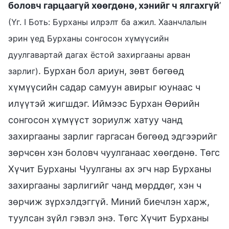
боловч гарцаагүй хөөгдөнө, хэнийг ч ялгахгүй
’
(Үг. I Боть: Бурханы илрэлт ба ажил. Хаанчлалын
эрин үед Бурханы сонгосон хүмүүсийн
дуулгавартай дагах ёстой захиргааны арван
. Бурхан бол ариун, зөвт бөгөөд
зарлиг)
хүмүүсийн садар самуун авирыг юунаас ч
илүүтэй жигшдэг. Иймээс Бурхан Өөрийн
сонгосон хүмүүст зориулж хатуу чанд
захиргааны зарлиг гаргасан бөгөөд эдгээрийг
зөрчсөн хэн боловч чуулганаас хөөгдөнө. Төгс
Хүчит Бурханы Чуулганы ах эгч нар Бурханы
захиргааны зарлигийг чанд мөрддөг, хэн ч
зөрчиж зүрхэлдэггүй. Миний биечлэн харж,
туулсан зүйл гэвэл энэ. Төгс Хүчит Бурханы