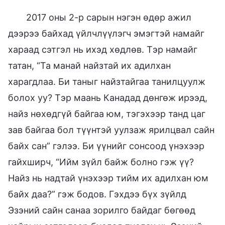
2017 оны 2-р сарын нэгэн өдөр ажил
дээрээ байхад үйлчлүүлэгч эмэгтэй намайг
хараад сэтгэл нь ихэд хөдлөв. Тэр намайг
татан, “Та манай найзтай их адилхан
харагдлаа. Би таныг найзтайгаа танилцуулж
болох уу? Тэр маань Канадад дөнгөж ирээд,
найз нөхөдгүй байгаа юм, тэгэхээр танд цаг
зав байгаа бол түүнтэй уулзаж ярилцвал сайн
байх сан” гэлээ. Би үүнийг сонсоод үнэхээр
гайхширч, “Ийм зүйл байж болно гэж үү?
Найз нь надтай үнэхээр тийм их адилхан юм
байх даа?” гэж бодов. Гэхдээ бүх зүйлд
Эзэний сайн санаа зорилго байдаг бөгөөд