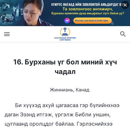
16. Бурханы үг бол миний хүч чадал
16. Бурханы үг бол миний хүч
чадал
Жинниань, Канад
Би хүүхэд ахуй цагаасаа гэр бүлийнхнээ
даган Эзэнд итгэж, үргэлж Библи уншин,
цуглаанд оролцдог байлаа. Гэрлэснийхээ