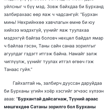
уйлсныг ч бүү мэд. Зовж байхдаа би Бурханд
залбирахаас өөр яаж ч чадсангүй: “Бурхан
минь! Нөхрийнхөө хавчлагын өмнө би юу
хийхээ мэдэхгүй, үүнийг яаж туулахаа
мэдэхгүй байгаа боловч нөхцөл байдал ямар
ч байлаа гэсэн, Таны сайн санаа зорилгыг
агуулдаг гэдэгт итгэж байна. Намайг залж
чиглүүлж, үүнийг туулах итгэл өгөөч гэж
Танаас гуйя.”
Гайхалтай нь, залбирч дууссан даруйдаа
би Бурханы үгийн хоёр хэсгийг эгчээс хүлээн
авав: “
Бурхантай дайсагнаж, Түүний араас
мөшгөхдөө Сатаны зорилго бол Бурханы