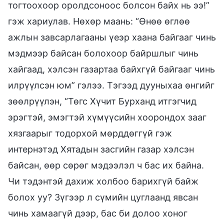
тогтоохоор оролдсоноос болсон байх нь ээ!”
гэж хариулав. Нөхөр маань: “Өнөө өглөө
ажлын завсарлагааны үеэр хаана байгааг чинь
мэдмээр байсан болохоор байршлыг чинь
хайгаад, хэлсэн газартаа байхгүй байгааг чинь
илрүүлсэн юм” гэлээ. Тэгээд дууныхаа өнгийг
зөөлрүүлэн, “Төгс Хүчит Бурханд итгэгчид
эрэгтэй, эмэгтэй хүмүүсийн хоорондох зааг
хязгаарыг тодорхой мөрддөггүй гэж
интернэтэд Хятадын засгийн газар хэлсэн
байсан, өөр сөрөг мэдээлэл ч бас их байна.
Чи тэдэнтэй дахиж холбоо барихгүй байж
болох уу? Зүгээр л сүмийн цуглаанд явсан
чинь хамаагүй дээр, бас би долоо хоног