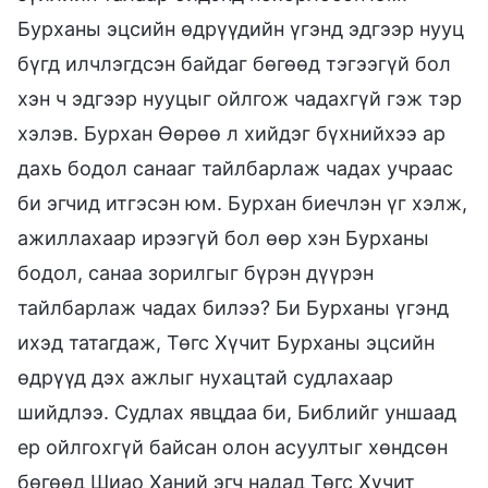
Бурханы эцсийн өдрүүдийн үгэнд эдгээр нууц
бүгд илчлэгдсэн байдаг бөгөөд тэгээгүй бол
хэн ч эдгээр нууцыг ойлгож чадахгүй гэж тэр
хэлэв. Бурхан Өөрөө л хийдэг бүхнийхээ ар
дахь бодол санааг тайлбарлаж чадах учраас
би эгчид итгэсэн юм. Бурхан биечлэн үг хэлж,
ажиллахаар ирээгүй бол өөр хэн Бурханы
бодол, санаа зорилгыг бүрэн дүүрэн
тайлбарлаж чадах билээ? Би Бурханы үгэнд
ихэд татагдаж, Төгс Хүчит Бурханы эцсийн
өдрүүд дэх ажлыг нухацтай судлахаар
шийдлээ. Судлах явцдаа би, Библийг уншаад
ер ойлгохгүй байсан олон асуултыг хөндсөн
бөгөөд Шиао Ханий эгч надад Төгс Хүчит