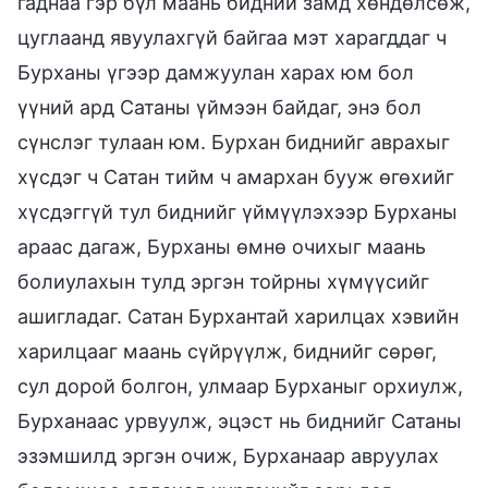
гаднаа гэр бүл маань бидний замд хөндөлсөж,
цуглаанд явуулахгүй байгаа мэт харагддаг ч
Бурханы үгээр дамжуулан харах юм бол
үүний ард Сатаны үймээн байдаг, энэ бол
сүнслэг тулаан юм. Бурхан биднийг аврахыг
хүсдэг ч Сатан тийм ч амархан бууж өгөхийг
хүсдэггүй тул биднийг үймүүлэхээр Бурханы
араас дагаж, Бурханы өмнө очихыг маань
болиулахын тулд эргэн тойрны хүмүүсийг
ашигладаг. Сатан Бурхантай харилцах хэвийн
харилцааг маань сүйрүүлж, биднийг сөрөг,
сул дорой болгон, улмаар Бурханыг орхиулж,
Бурханаас урвуулж, эцэст нь биднийг Сатаны
эзэмшилд эргэн очиж, Бурханаар авруулах