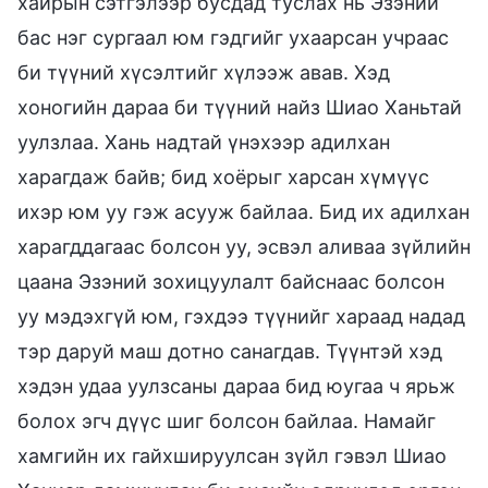
хайрын сэтгэлээр бусдад туслах нь Эзэний
бас нэг сургаал юм гэдгийг ухаарсан учраас
би түүний хүсэлтийг хүлээж авав. Хэд
хоногийн дараа би түүний найз Шиао Ханьтай
уулзлаа. Хань надтай үнэхээр адилхан
харагдаж байв; бид хоёрыг харсан хүмүүс
ихэр юм уу гэж асууж байлаа. Бид их адилхан
харагддагаас болсон уу, эсвэл аливаа зүйлийн
цаана Эзэний зохицуулалт байснаас болсон
уу мэдэхгүй юм, гэхдээ түүнийг хараад надад
тэр даруй маш дотно санагдав. Түүнтэй хэд
хэдэн удаа уулзсаны дараа бид юугаа ч ярьж
болох эгч дүүс шиг болсон байлаа. Намайг
хамгийн их гайхшируулсан зүйл гэвэл Шиао