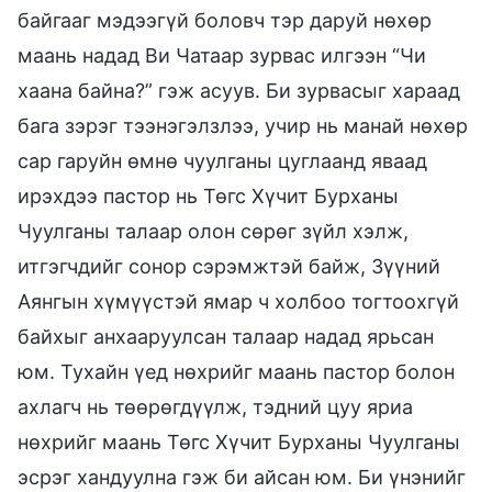
байгааг мэдээгүй боловч тэр даруй нөхөр
маань надад Ви Чатаар зурвас илгээн “Чи
хаана байна?” гэж асуув. Би зурвасыг хараад
бага зэрэг тээнэгэлзлээ, учир нь манай нөхөр
сар гаруйн өмнө чуулганы цуглаанд яваад
ирэхдээ пастор нь Төгс Хүчит Бурханы
Чуулганы талаар олон сөрөг зүйл хэлж,
итгэгчдийг сонор сэрэмжтэй байж, Зүүний
Аянгын хүмүүстэй ямар ч холбоо тогтоохгүй
байхыг анхааруулсан талаар надад ярьсан
юм. Тухайн үед нөхрийг маань пастор болон
ахлагч нь төөрөгдүүлж, тэдний цуу яриа
нөхрийг маань Төгс Хүчит Бурханы Чуулганы
эсрэг хандуулна гэж би айсан юм. Би үнэнийг