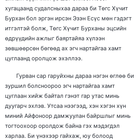
хугацаанд судалсныхаа дараа би Төгс Хүчит
Бурхан бол эргэн ирсэн Эзэн Есүс мөн гэдэгт
итгэлтэй болж, Төгс Хүчит Бурханы эцсийн
өдрүүдийн ажлыг баяртайяа хүлээн
зөвшөөрсөн бөгөөд ах эгч нартайгаа хамт
цуглаанд оролцож эхэллээ.
Гурван сар гаруйхны дараа нэгэн өглөө би
зуршил болсноороо эгч нартайгаа хамт
цуглаан хийж байтал гэнэт гар утас минь
дуугарч эхлэв. Утсаа нээгээд, хэн хэгэн хүн
миний Айфоноор дамжуулан байршлыг минь
тогтоохоор оролдож байна гэх мэдэгдэл
харлаа. Би үнэхээр гайхаж, юу болоод