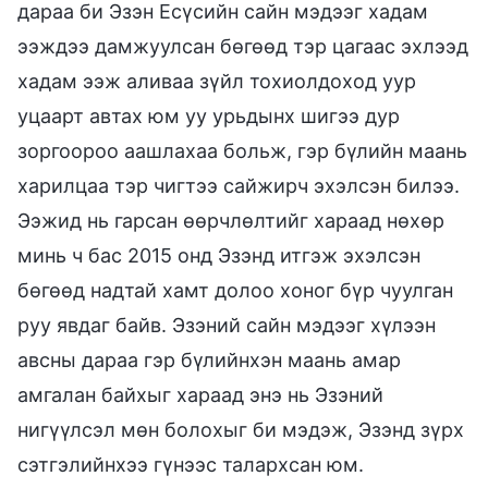
дараа би Эзэн Есүсийн сайн мэдээг хадам
ээждээ дамжуулсан бөгөөд тэр цагаас эхлээд
хадам ээж аливаа зүйл тохиолдоход уур
уцаарт автах юм уу урьдынх шигээ дур
зоргоороо аашлахаа больж, гэр бүлийн маань
харилцаа тэр чигтээ сайжирч эхэлсэн билээ.
Ээжид нь гарсан өөрчлөлтийг хараад нөхөр
минь ч бас 2015 онд Эзэнд итгэж эхэлсэн
бөгөөд надтай хамт долоо хоног бүр чуулган
руу явдаг байв. Эзэний сайн мэдээг хүлээн
авсны дараа гэр бүлийнхэн маань амар
амгалан байхыг хараад энэ нь Эзэний
нигүүлсэл мөн болохыг би мэдэж, Эзэнд зүрх
сэтгэлийнхээ гүнээс талархсан юм.