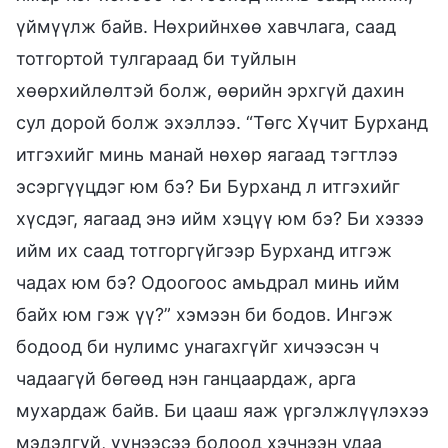
үймүүлж байв. Нөхрийнхөө хавчлага, саад
тотгортой тулгараад би туйлын
хөөрхийлөлтэй болж, өөрийн эрхгүй дахин
сул дорой болж эхэллээ. “Төгс Хүчит Бурханд
итгэхийг минь манай нөхөр яагаад тэгтлээ
эсэргүүцдэг юм бэ? Би Бурханд л итгэхийг
хүсдэг, яагаад энэ ийм хэцүү юм бэ? Би хэзээ
ийм их саад тотгоргүйгээр Бурханд итгэж
чадах юм бэ? Одоогоос амьдрал минь ийм
байх юм гэж үү?” хэмээн би бодов. Ингэж
бодоод би нулимс унагахгүйг хичээсэн ч
чадаагүй бөгөөд нэн ганцаардаж, арга
мухардаж байв. Би цааш яаж үргэлжлүүлэхээ
мэдэлгүй, үүнээсээ болоод хэчнээн удаа