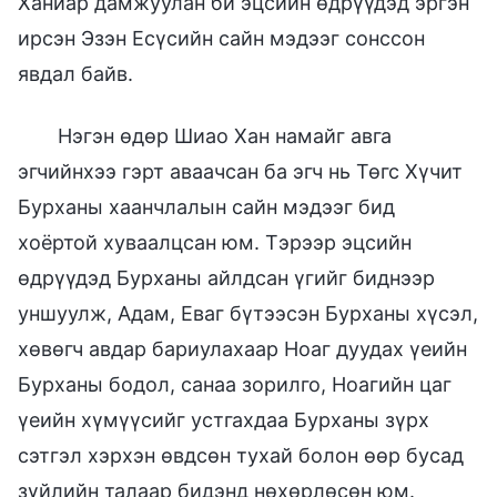
Ханиар дамжуулан би эцсийн өдрүүдэд эргэн
ирсэн Эзэн Есүсийн сайн мэдээг сонссон
явдал байв.
Нэгэн өдөр Шиао Хан намайг авга
эгчийнхээ гэрт аваачсан ба эгч нь Төгс Хүчит
Бурханы хаанчлалын сайн мэдээг бид
хоёртой хуваалцсан юм. Тэрээр эцсийн
өдрүүдэд Бурханы айлдсан үгийг биднээр
уншуулж, Адам, Еваг бүтээсэн Бурханы хүсэл,
хөвөгч авдар бариулахаар Ноаг дуудах үеийн
Бурханы бодол, санаа зорилго, Ноагийн цаг
үеийн хүмүүсийг устгахдаа Бурханы зүрх
сэтгэл хэрхэн өвдсөн тухай болон өөр бусад
зүйлийн талаар бидэнд нөхөрлөсөн юм.