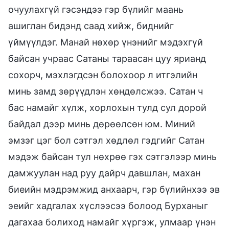
очуулахгүй гэсэндээ гэр бүлийг маань
ашиглан бидэнд саад хийж, биднийг
үймүүлдэг. Манай нөхөр үнэнийг мэдэхгүй
байсан учраас Сатаны тараасан цуу ярианд
сохорч, мэхлэгдсэн болохоор л итгэлийн
минь замд зөрүүдлэн хөндөлсжээ. Сатан ч
бас намайг хүлж, хорлохын тулд сул дорой
байдал дээр минь дөрөөлсөн юм. Миний
эмзэг цэг бол сэтгэл хөдлөл гэдгийг Сатан
мэдэж байсан тул нөхрөө гэх сэтгэлээр минь
дамжуулан над руу дайрч давшлан, махан
биеийн мэдрэмжид анхаарч, гэр бүлийнхээ эв
эеийг хадгалах хүслээсээ болоод Бурханыг
дагахаа болиход намайг хүргэж, улмаар үнэн