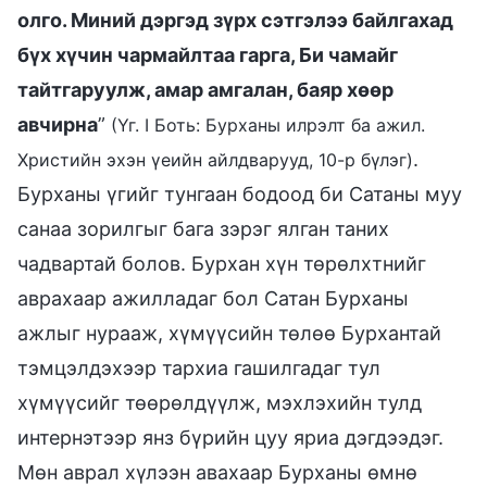
олго. Миний дэргэд зүрх сэтгэлээ байлгахад
бүх хүчин чармайлтаа гарга, Би чамайг
тайтгаруулж, амар амгалан, баяр хөөр
авчирна
”
(Үг. I Боть: Бурханы илрэлт ба ажил.
.
Христийн эхэн үеийн айлдварууд, 10-р бүлэг)
Бурханы үгийг тунгаан бодоод би Сатаны муу
санаа зорилгыг бага зэрэг ялган таних
чадвартай болов. Бурхан хүн төрөлхтнийг
аврахаар ажилладаг бол Сатан Бурханы
ажлыг нурааж, хүмүүсийн төлөө Бурхантай
тэмцэлдэхээр тархиа гашилгадаг тул
хүмүүсийг төөрөлдүүлж, мэхлэхийн тулд
интернэтээр янз бүрийн цуу яриа дэгдээдэг.
Мөн аврал хүлээн авахаар Бурханы өмнө