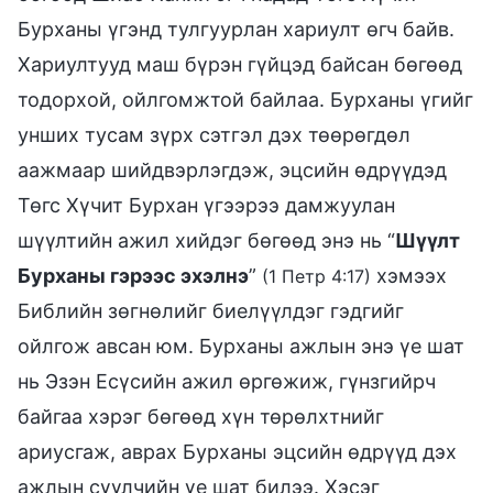
Бурханы үгэнд тулгуурлан хариулт өгч байв.
Хариултууд маш бүрэн гүйцэд байсан бөгөөд
тодорхой, ойлгомжтой байлаа. Бурханы үгийг
унших тусам зүрх сэтгэл дэх төөрөгдөл
аажмаар шийдвэрлэгдэж, эцсийн өдрүүдэд
Төгс Хүчит Бурхан үгээрээ дамжуулан
шүүлтийн ажил хийдэг бөгөөд энэ нь “
Шүүлт
Бурханы гэрээс эхэлнэ
”
хэмээх
(1 Петр 4:17)
Библийн зөгнөлийг биелүүлдэг гэдгийг
ойлгож авсан юм. Бурханы ажлын энэ үе шат
нь Эзэн Есүсийн ажил өргөжиж, гүнзгийрч
байгаа хэрэг бөгөөд хүн төрөлхтнийг
ариусгаж, аврах Бурханы эцсийн өдрүүд дэх
ажлын сүүлчийн үе шат билээ. Хэсэг