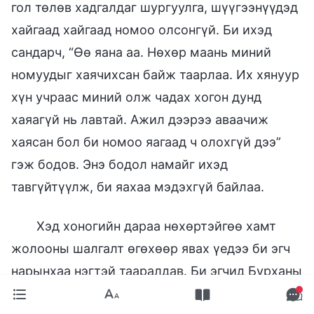
гол төлөв хадгалдаг шургуулга, шүүгээнүүдэд
хайгаад хайгаад номоо олсонгүй. Би ихэд
сандарч, “Өө яана аа. Нөхөр маань миний
номуудыг хаячихсан байж таарлаа. Их хянуур
хүн учраас миний олж чадах хогон дунд
хаяагүй нь лавтай. Ажил дээрээ аваачиж
хаясан бол би номоо яагаад ч олохгүй дээ”
гэж бодов. Энэ бодол намайг ихэд
тавгүйтүүлж, би яахаа мэдэхгүй байлаа.
Хэд хоногийн дараа нөхөртэйгөө хамт
жолооны шалгалт өгөхөөр явах үедээ би эгч
нарынхаа нэгтэй тааралдав. Би эгчид Бурханы
үгийн номууд минь алга болсныг нууцхан