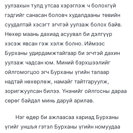
уулзахын тулд утсаа хэрэглэж ч болохгүй
гэдгийг санасан боловч худалдааны төвийн
суудалтай хэсэгт эгчтэй уулзаж болох байв.
Нөхөр маань дахиад асуувал би дэлгүүр
хэсэж явсан гэж хэлж болно. Иймээс
Бурханы удирдамжтайгаар би эгчтэй дахин
уулзаж чадсан юм. Миний бэрхшээлийг
ойлгомогцоо эгч Бурханы үгийн талаар
надтай нөхөрлөж, намайг тайтгаруулж,
зоригжуулсан билээ. Үнэнийг ойлгосны дараа
сөрөг байдал минь даруй арилав.
Нэг өдөр би ажлаасаа хариад Бурханы
үгийг уншъя гэтэл Бурханы үгийн номуудаа