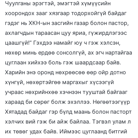
Чуулганы эрэгтэй, эмэгтэй хүмүүсийн
хоорондох зааг хязгаар тодорхойгүй байдаг
гэдэг нь ХКН-ын засгийн газар болон пастор,
ахлагчдын тараасан цуу яриа, гүжирдлэгээс
цаашгүй!” Гэхдээ намайг юу ч гэж хэлсэн,
нөхөр минь ердөө сонсолгүй, ах эгч нартайгаа
цуглаан хийхээ боль гэж шаардсаар байв.
Харийн энэ оронд нөхрөөсөө өөр ойр дотно
хүнгүй, нөхөртэйгөө маргахыг хүсээгүй
учраас нөхрийнхөө хэчнээн тууштай байгааг
хараад би сөрөг болж эхэллээ. Нөгөөтээгүүр
Хятадад байдаг гэр бүлд маань болон пасторт
хэлчих вий гэж би айж байлаа. Тэгвэл улам л
их төвөг удах байв. Иймээс цуглаанд битгий