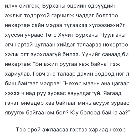
илүү ойлгож, Бурханы эцсийн өдрүүдийн
ажлыг тодорхой гэрчилж чаддаг болтлоо
нөхөртөө сайн мэдээ түгээхээ хүлээзнэхийг
хүссэн учраас Төгс Хүчит Бурханы Чуулганы
эгч нартай цуглаан хийдэг талаараа нөхөртөө
хэлж огт зүрхлээгүй билээ. Үүнийг санаад би
нөхөртөө: “Би ажил руугаа явж байна” гэж
хариулав. Гэвч энэ талаар дахин бодоод нэг л
биш байгааг мэдрэв: “Нөхөр маань энэ цагаар
хэзээ ч над руу зурвас явуулдаггүй. Яагаад
гэнэт өнөөдөр хаа байгааг минь асууж зурвас
явуулж байгаа юм бол? Юу болоод байна аа?”
Тэр орой ажлаасаа гэртээ хариад нөхөр