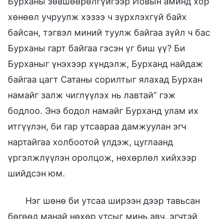
Бурханы зөвшөөрөлгүйгээр Иовын аминд хор
хөнөөл учруулж хэзээ ч зүрхлэхгүй байх
байсан, тэгвэл миний туулж байгаа зүйл ч бас
Бурханы гарт байгаа гэсэн үг биш үү? Би
Бурханыг үнэхээр хүндэлж, Бурханд найдаж
байгаа цагт Сатаны сорилтыг ялахад Бурхан
намайг залж чиглүүлэх нь лавтай” гэж
бодлоо. Энэ бодол намайг Бурханд улам их
итгүүлэн, би гар утсаараа дамжуулан эгч
нартайгаа холбоотой үлдэж, цуглаанд
үргэлжлүүлэн оролцож, нөхөрлөл хийхээр
шийдсэн юм.
Нэг шөнө би утсаа ширээн дээр тавьсан
бөгөөд манай нөхөр утсыг минь авч, эгчтэй