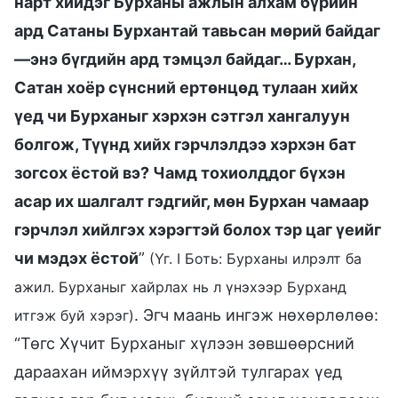
нарт хийдэг Бурханы ажлын алхам бүрийн
ард Сатаны Бурхантай тавьсан мөрий байдаг
—энэ бүгдийн ард тэмцэл байдаг… Бурхан,
Сатан хоёр сүнсний ертөнцөд тулаан хийх
үед чи Бурханыг хэрхэн сэтгэл хангалуун
болгож, Түүнд хийх гэрчлэлдээ хэрхэн бат
зогсох ёстой вэ? Чамд тохиолддог бүхэн
асар их шалгалт гэдгийг, мөн Бурхан чамаар
гэрчлэл хийлгэх хэрэгтэй болох тэр цаг үеийг
чи мэдэх ёстой
”
(Үг. I Боть: Бурханы илрэлт ба
ажил. Бурханыг хайрлах нь л үнэхээр Бурханд
. Эгч маань ингэж нөхөрлөлөө:
итгэж буй хэрэг)
“Төгс Хүчит Бурханыг хүлээн зөвшөөрсний
дараахан иймэрхүү зүйлтэй тулгарах үед