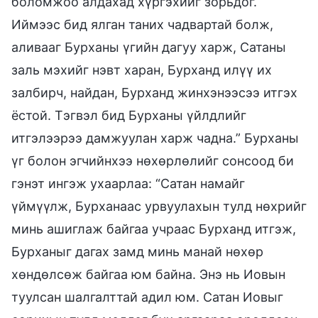
боломжоо алдахад хүргэхийг зорьдог.
Иймээс бид ялган таних чадвартай болж,
аливааг Бурханы үгийн дагуу харж, Сатаны
заль мэхийг нэвт харан, Бурханд илүү их
залбирч, найдан, Бурханд жинхэнээсээ итгэх
ёстой. Тэгвэл бид Бурханы үйлдлийг
итгэлээрээ дамжуулан харж чадна.” Бурханы
үг болон эгчийнхээ нөхөрлөлийг сонсоод би
гэнэт ингэж ухаарлаа: “Сатан намайг
үймүүлж, Бурханаас урвуулахын тулд нөхрийг
минь ашиглаж байгаа учраас Бурханд итгэж,
Бурханыг дагах замд минь манай нөхөр
хөндөлсөж байгаа юм байна. Энэ нь Иовын
туулсан шалгалттай адил юм. Сатан Иовыг