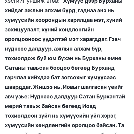
хэсгийг уншиж өгөв: “
Хүмүүс дээр Бурханы
хийдэг ажлын алхам бүрд, гаднаа энэ нь
хүмүүсийн хоорондын харилцаа мэт, хүний
зохицуулалт, хүний хөндлөнгийн
оролцооноос үүдэлтэй мэт харагддаг. Гэвч
нүднээс далдуур, ажлын алхам бүр,
тохиолдож буй юм бүхэн нь Бурханы өмнө
Сатаны тавьсан бооцоо бөгөөд Бурханд
гэрчлэл хийхдээ бат зогсохыг хүмүүсээс
шаарддаг. Жишээ нь, Иовыг шалгасан үеийг
авч үзье: Нүднээс далдуур Сатан Бурхантай
мөрий тавьж байсан бөгөөд Иовд
тохиолдсон зүйл нь хүмүүсийн үйл хэрэг,
хүмүүсийн хөндлөнгийн оролцоо байсан. Та