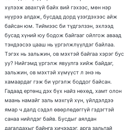
хүлээж авахгүй байх вий гэхээс, мөн нэр
нүүрээ алдаж, бусдад дорд үзэгдэхээс айж
байсан юм. Тиймээс би түдгэлзэн, эхлээд
бусад хүний юу бодож байгааг ойлгож аваад
тэндээсээ цааш нь үргэлжлүүлдэг байлаа.
Тэгэх нь зальжин, ов мэхтэй байгаа хэрэг бус
уу? Нийгэмд үргэлж явуулга хийж байдаг,
зальжин, ов мэхтэй хүмүүст л энэ нь
хамаардаг гэж би үргэлж боддог байсан.
Гадаад ертөнц дэх бүх найз нөхөд, хамт олон
маань намайг заль мэхгүй хүн, үйлдэлдээ
ямар ч далд сэдэл өвөрлөдөггүй гэдэгтэй
санаа нийлдэг байв. Бусдыг аялдан
дагалдахыг байнга хичээдэг, арга зальтай