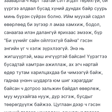
зааварлагч нарт таатай сэтгэгдэл төрөхгүй, би
үүргээ алдвал бусад хүний дундах байр суурь
минь бүрэн сүйрэх болно. Ийм муухай сэдэл
өвөрлөөд би зүгээр л амаа хамхиж, бодол,
санаагаа илэн далангүй ярихаас эмээж, бүр
“Би үүнийг сайн ойлгохгүй байна” гэсэн
энгийн үг ч хэлж зүрхлээгүй. Энэ нь
жигшүүртэй, маш ичгүүртэй байсан! Үүрэгтээ
бусадтай хамтран ажиллаж, ах эгч нартай
өдөр тутам харилцахдаа би чимээгүй байж,
гаднаа үнэнч шударга юм шиг харагддаг
байсан ч дотроо зальжин байдал өвөрлөж,
муу муухайгаа нууж, дүр эсгэж, бусдыг
төөрөгдүүлж байжээ. Цуглаан дээр ч гэсэн