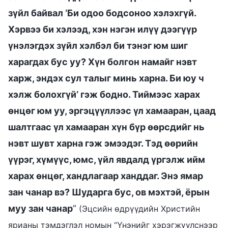
зүйл байвал ‘Би одоо бодсоноо хэлэхгүй.
Хэрвээ би хэлээд, хэн нэгэн илүү дээгүүр
үнэлэгдэх зүйл хэлбэл би тэнэг юм шиг
харагдах бус уу? Хүн болгон намайг нэвт
харж, эндэх сул талыг минь харна. Би юу ч
хэлж болохгүй’ гэж бодно. Тиймээс харах
өнцөг юм уу, эргэцүүллээс үл хамааран, цаад
шалтгаас үл хамааран хүн бүр өөрсдийг нь
нэвт шувт харна гэж эмээдэг. Тэд өөрийн
үүрэг, хүмүүс, юмс, үйл явдалд үргэлж ийм
харах өнцөг, хандлагаар ханддаг. Энэ ямар
зан чанар вэ? Шударга бус, ов мэхтэй, ёрын
муу зан чанар
”
(Эцсийн өдрүүдийн Христийн
ярианы тэмдэглэл номын “Үнэнийг хэрэгжүүлснээр