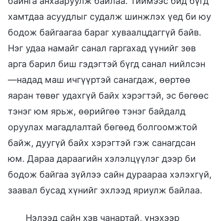
байнга анхааруулж байлаа. Тиймээс бид бүгд
хамтдаа асуудлыг судалж шинжлэх үед би юу
бодож байгаагаа бараг хуваалцдаггүй байв.
Нэг удаа намайг санал гаргахад үүнийг зөв
арга барил биш гэдэгтэй бүгд санал нийлсэн
—надад маш ичгүүртэй санагдаж, өөртөө
яаран төвөг удахгүй байх хэрэгтэй, эс бөгөөс
тэнэг юм ярьж, өөрийгөө тэнэг байдалд
оруулах магадлалтай бөгөөд болгоомжтой
байж, дуугүй байх хэрэгтэй гэж санагдсан
юм. Дараа дараагийн хэлэлцүүлэг дээр би
бодож байгаа зүйлээ сайн дураараа хэлэхгүй,
заавал бусад хүнийг эхлээд яриулж байлаа.
Нэлээд сайн хэв чанартай, үнэхээр