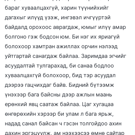
бараг хуваалцахгүй, харин түүнийхийг
дагахыг илүүд үзэж, ингэвэл ичгүүртэй
байдалд орохоос аврагдаж, юмыг илүү амар
болгоно гэж бодсон юм. Би нэг их яриагүй
болохоор хамтран ажиллах орчин нэлээд
уйтгартай санагдаж байлаа. Заримдаа эгчийг
асуудалтай тулгарахад, би санаа бодлоо
хуваалцахгүй болохоор, бид тэр асуудал
дээрээ гацчихдаг байв. Бидний бүтээмж
үнэхээр бага байсны дээр ажлын маань
ерөнхий явц саатаж байлаа. Цаг хугацаа
өнгөрөхийн хэрээр би улам л бага ярьж,
надад санал байсан ч гэсэн толгойдоо ахин
дахин эргэцүүлж, ам нээхээсээ өмнө сайтар