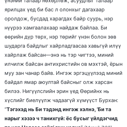
үнэний талаар нөхөрлөж, асуудлыг талаар
ярилцах үед би бас л олонхыг дагахаар
оролдож, бусдад харагдах байр суурь, нэр
нүүрээ хамгаалахаар найдаж байлаа. Би
өөрийн дүр төрх, нэр төрийг үнэн болон зөв
шударга байдлыг хайрладгаасаа хавьгүй илүү
хайрлаж байсан—энэ нь тэр чигтээ, миний
илчилж байсан антихристийн ов мэхтэй, ёрын
муу зан чанар байв. Ингэж эргэцүүлээд миний
байдал ямар аюултай байсныг олж харсан
билээ. Нигүүлслийн эрин үед Өөрийнх нь
хүслийг биелүүлж чадаагүй хүмүүст Бурхан:
“
Тэгэхэд нь Би тэдэнд ингэж хэлнэ, ‘Би та
нарыг хэзээ ч танихгүй: ёс бусыг үйлдэгчид