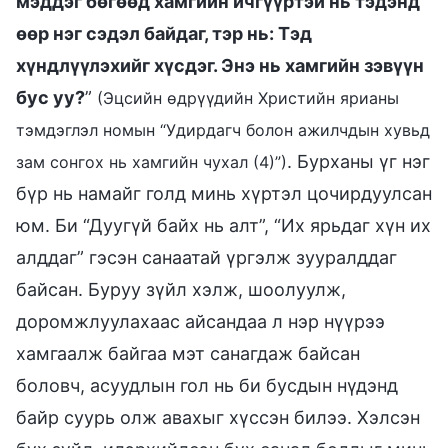
мэддэг бөгөөд хамгийн ичгүүртэй нь тэдэнд
өөр нэг сэдэл байдаг, тэр нь: Тэд
хүндлүүлэхийг хүсдэг. Энэ нь хамгийн зэвүүн
бус уу?
”
(Эцсийн өдрүүдийн Христийн ярианы
тэмдэглэл номын “Удирдагч болон ажилчдын хувьд
. Бурханы үг нэг
зам сонгох нь хамгийн чухал (4)”)
бүр нь намайг голд минь хүртэл цочирдуулсан
юм. Би “Дуугүй байх нь алт”, “Их ярьдаг хүн их
алддаг” гэсэн санаатай үргэлж зууралддаг
байсан. Буруу зүйл хэлж, шоолуулж,
доромжлуулахаас айсандаа л нэр нүүрээ
хамгаалж байгаа мэт санагдаж байсан
боловч, асуудлын гол нь би бусдын нүдэнд
байр суурь олж авахыг хүссэн билээ. Хэлсэн