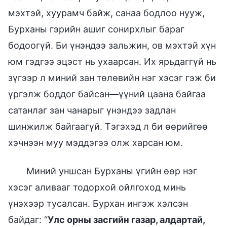
мэхтэй, хуурамч байж, санаа бодлоо нууж,
Бурханы гэрийн ашиг сонирхлыг бараг
бодоогүй. Би үнэндээ зальжин, ов мэхтэй хүн
юм гэдгээ эцэст нь ухаарсан. Их ярьдаггүй нь
зүгээр л миний зан төлөвийн нэг хэсэг гэж би
үргэлж боддог байсан—үүний цаана байгаа
сатанлаг зан чанарыг үнэндээ задлан
шинжилж байгаагүй. Тэгэхэд л би өөрийгөө
хэчнээн муу мэддэгээ олж харсан юм.
Миний уншсан Бурханы үгийн өөр нэг
хэсэг аливааг тодорхой ойлгоход минь
үнэхээр тусалсан. Бурхан ингэж хэлсэн
байдаг: “
Улс орны засгийн газар, алдартай,