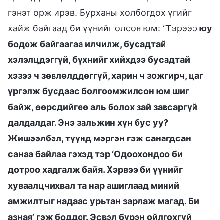
гэнэт орж ирэв. Бурханы холбогдох үгийг
хайж байгаад би үүнийг олсон юм: “Тэрээр
юу
бодож байгаагаа илчилж, бусадтай
хэлэлцдэггүй, бүхнийг хийхдээ бусадтай
хэзээ ч зөвлөлддөггүй, харин ч зожгирч, цаг
үргэлж бусдаас болгоомжилсон юм шиг
байж, өөрсдийгөө аль болох зай завсаргүй
далдалдаг. Энэ зальжин хүн бус уу?
Жишээлбэл, түүнд мэргэн гэж санагдсан
санаа байлаа гэхэд тэр ‘Одоохондоо би
дотроо хадгалж байя. Хэрвээ би үүнийг
хуваалцчихвал та нар ашиглаад миний
амжилтыг надаас урьтан зарлаж магад. Би
азная’ гэж боддог. Эсвэл бүрэн ойлгохгүй