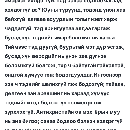
амархан хэлдэггүй. Тэд санаа бодлоо яагаад
хэлдэггүй вэ? Юуны түрүүнд, тэдэнд үнэн лав
байхгүй, аливаа асуудлын голыг нэвт харж
чаддаггүй; тэд ярингуутаа алдаа гаргаж,
бусад хүн тэднийг ямар болохыг нь харна.
Тиймээс тэд дуугүй, буурьтай мэт дүр эсгэж,
бусад хүн өөрсдийг нь үнэн зөв дүгнэх
боломжгүй болгож, тэр ч байтугай гайхалтай,
онцгой хүмүүс гэж бодогдуулдаг. Ингэснээр
хэн ч тэднийг шалихгүй гэж бодохгүй; тайван,
дөлгөөн зан араншинг нь хараад хүмүүс
тэднийг ихэд бодож, үл тоомсорлож
зүрхлэхгүй. Антихристийн ов мэх, ёрын муу
нь энэ билээ; санаа бодлоо бэлхэн хэлдэггүй