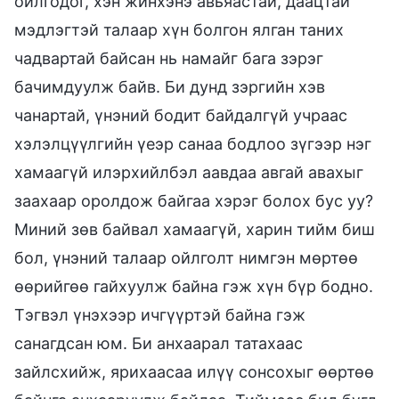
ойлгодог, хэн жинхэнэ авьяастай, даацтай
мэдлэгтэй талаар хүн болгон ялган таних
чадвартай байсан нь намайг бага зэрэг
бачимдуулж байв. Би дунд зэргийн хэв
чанартай, үнэний бодит байдалгүй учраас
хэлэлцүүлгийн үеэр санаа бодлоо зүгээр нэг
хамаагүй илэрхийлбэл аавдаа авгай авахыг
заахаар оролдож байгаа хэрэг болох бус уу?
Миний зөв байвал хамаагүй, харин тийм биш
бол, үнэний талаар ойлголт нимгэн мөртөө
өөрийгөө гайхуулж байна гэж хүн бүр бодно.
Тэгвэл үнэхээр ичгүүртэй байна гэж
санагдсан юм. Би анхаарал татахаас
зайлсхийж, ярихаасаа илүү сонсохыг өөртөө