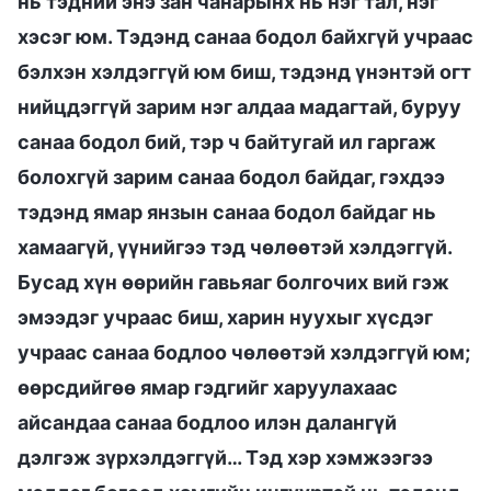
нь тэдний энэ зан чанарынх нь нэг тал, нэг
хэсэг юм. Тэдэнд санаа бодол байхгүй учраас
бэлхэн хэлдэггүй юм биш, тэдэнд үнэнтэй огт
нийцдэггүй зарим нэг алдаа мадагтай, буруу
санаа бодол бий, тэр ч байтугай ил гаргаж
болохгүй зарим санаа бодол байдаг, гэхдээ
тэдэнд ямар янзын санаа бодол байдаг нь
хамаагүй, үүнийгээ тэд чөлөөтэй хэлдэггүй.
Бусад хүн өөрийн гавьяаг болгочих вий гэж
эмээдэг учраас биш, харин нуухыг хүсдэг
учраас санаа бодлоо чөлөөтэй хэлдэггүй юм;
өөрсдийгөө ямар гэдгийг харуулахаас
айсандаа санаа бодлоо илэн далангүй
дэлгэж зүрхэлдэггүй… Тэд хэр хэмжээгээ