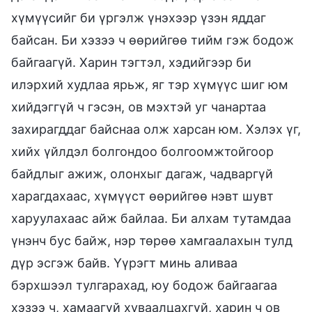
хүмүүсийг би үргэлж үнэхээр үзэн яддаг
байсан. Би хэзээ ч өөрийгөө тийм гэж бодож
байгаагүй. Харин тэгтэл, хэдийгээр би
илэрхий худлаа ярьж, яг тэр хүмүүс шиг юм
хийдэггүй ч гэсэн, ов мэхтэй уг чанартаа
захирагддаг байснаа олж харсан юм. Хэлэх үг,
хийх үйлдэл болгондоо болгоомжтойгоор
байдлыг ажиж, олонхыг дагаж, чадваргүй
харагдахаас, хүмүүст өөрийгөө нэвт шувт
харуулахаас айж байлаа. Би алхам тутамдаа
үнэнч бус байж, нэр төрөө хамгаалахын тулд
дүр эсгэж байв. Үүрэгт минь аливаа
бэрхшээл тулгарахад, юу бодож байгаагаа
хэзээ ч, хамаагүй хуваалцахгүй, харин ч ов