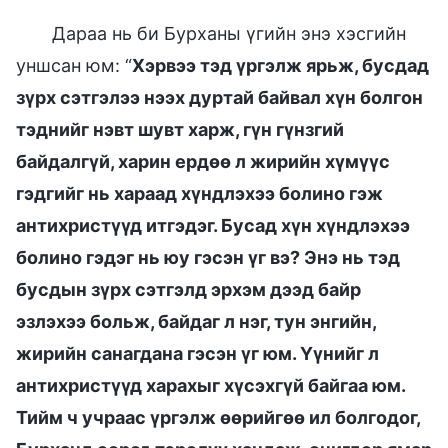
Дараа нь би Бурханы үгийн энэ хэсгийн
уншсан юм: “
Хэрвээ тэд үргэлж ярьж, бусдад
зүрх сэтгэлээ нээх дуртай байвал хүн болгон
тэднийг нэвт шувт харж, гүн гүнзгий
байдалгүй, харин ердөө л жирийн хүмүүс
гэдгийг нь хараад хүндлэхээ болино гэж
антихристүүд итгэдэг. Бусад хүн хүндлэхээ
болино гэдэг нь юу гэсэн үг вэ? Энэ нь тэд
бусдын зүрх сэтгэлд эрхэм дээд байр
эзлэхээ больж, байдаг л нэг, тун энгийн,
жирийн санагдана гэсэн үг юм. Үүнийг л
антихристүүд харахыг хүсэхгүй байгаа юм.
Тийм ч учраас үргэлж өөрийгөө ил болгодог,