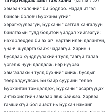
та нар Надаас зайл’ гэж хэлнэ
”
(Матай 7:23)
хэмээн хэлснийг би бодлоо. Надад итгэл
байсан боловч Бурханы үгийг
хэрэгжүүлээгүй, Бурханыг сэтгэл хангалуун
байлгахын тулд бодитой үйлдэл хийгээгүй;
нөхөрлөхдөө би ах эгч нартай илэн далангүй,
үнэнч шударга байж чадаагүй. Харин ч
бусдаар хүндлүүлэхийн тулд таагүй талаа
үргэлж нуун далдалж, нэр нүүрээ
хамгаалахын тулд бүхнийг хийж, бусдыг
төөрөлдүүлсэн. Би байр суурийн төлөө
Бурхантай тэмцэлдэж, Бурханыг эсэргүүцэх
антихристийн замаар явж байжээ. Хэрвээ
гэмшихгүй бол эцэст нь Бурхан намайг