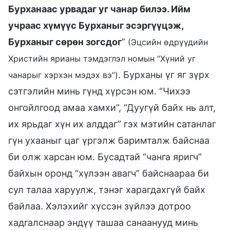
Бурханаас урвадаг уг чанар билээ. Ийм
учраас хүмүүс Бурханыг эсэргүүцэж,
Бурханыг сөрөн зогсдог
”
(Эцсийн өдрүүдийн
Христийн ярианы тэмдэглэл номын “Хүний уг
. Бурханы үг яг зүрх
чанарыг хэрхэн мэдэх вэ”)
сэтгэлийн минь гүнд хүрсэн юм. “Чихээ
онгойлгоод амаа хамхи”, “Дуугүй байх нь алт,
их ярьдаг хүн их алддаг” гэх мэтийн сатанлаг
гүн ухааныг цаг үргэлж баримталж байснаа
би олж харсан юм. Бусадтай “чанга яригч”
байхын оронд “хүлээн авагч” байснаараа би
сул талаа харуулж, тэнэг харагдахгүй байх
байлаа. Хэлэхийг хүссэн зүйлээ дотроо
хадгалснаар эндүү ташаа санаанууд минь