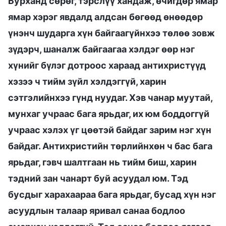
Бурханд сөрөг, тэрслүү хандаж, өчигдөр ямар
ямар хэрэг явдалд алдсан бөгөөд өнөөдөр
үнэнч шударга хүн байгаагүйнхээ төлөө зовж
зүдэрч, шаналж байгаагаа хэлдэг өөр нэг
хүнийг бүлэг дотроос хараад антихристүүд
хэзээ ч тийм зүйл хэлдэггүй, харин
сэтгэлийнхээ гүнд нуудаг. Хэв чанар муутай,
мунхаг учраас бага ярьдаг, их юм боддоггүй
учраас хэлэх үг цөөтэй байдаг зарим нэг хүн
байдаг. Антихристийн төрлийнхөн ч бас бага
ярьдаг, гэвч шалтгаан нь тийм биш, харин
тэдний зан чанарт буй асуудал юм. Тэд
бусдыг харахаараа бага ярьдаг, бусад хүн нэг
асуудлын талаар яривал санаа бодлоо