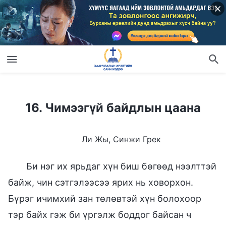
16. Чимээгүй байдлын цаана
16. Чимээгүй байдлын цаана
Ли Жы, Синжи Грек
Би нэг их ярьдаг хүн биш бөгөөд нээлттэй
байж, чин сэтгэлээсээ ярих нь ховорхон.
Бүрэг ичимхий зан төлөвтэй хүн болохоор
тэр байх гэж би үргэлж боддог байсан ч