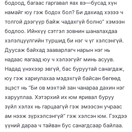
бодоод, багаас гаргавал яах вэ—бусад хүн
намайг юу гэж бодох бол? Би дахиад хэзээ ч
толгой дээгүүр байж чадахгүй болно” хэмээн
бодлоо. Ийнхүү сэтгэл зовнин шаналахдаа
хэлэлцүүлгийн туршид би нэг ч үг хэлсэнгүй.
Дуусаж байхад зааварлагч нарын нэг нь
надаас яагаад юу ч хэлээгүйг минь асуув.
Надад үнэхээр эвгүй, бас буруутай санагдаж,
юу гэж хариулахаа мэдэхгүй байсан бөгөөд
эцэст нь “Би ов мэхтэй зан чанараа дахин нэг
харууллаа. Хэтэрхий их юм яривал буруу
зүйл хэлэх нь гарцаагүй гэж эмээсэн учраас
ам нээж зүрхэлсэнгүй” гэж хэлсэн юм. Гэхдээ
үүний дараа ч тайван бус санагдсаар байлаа.