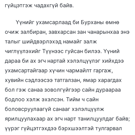
гүйцэтгэж чадахгүй байв.
Үүнийг ухамсарлаад би Бурханы өмнө
очиж залбиран, завхарсан зан чанарынхаа энэ
талыг шийдвэрлэхэд намайг залж
чиглүүлэхийг Түүнээс гуйсан билээ. Үүний
дараа би ах эгч нартай хэлэлцүүлэг хийхдээ
ухамсартайгаар хүчин чармайлт гаргаж,
хувийн сэдлээсээ татгалзан, ямар харагдах
бол гэж санаа зоволгүйгээр сайн дураараа
бодлоо хэлж эхэлсэн. Тийм ч сайн
боловсруулаагүй санааг хэлэлцүүлж
ярилцуулахаар ах эгч нарт танилцуулдаг байв;
үүрэг гүйцэтгэхдээ бэрхшээлтэй тулгарвал