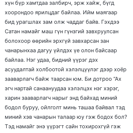
хүн бүр хамтдаа залбирч, эрж хайж, бүгд
хоорондоо ярилцдаг байлаа. Ийм маягаар
бид урагшлах зам олж чаддаг байв. Гэхдээ
Сатан намайг маш гүн гүнзгий завхруулсан
болохоор өөрийн эрхгүй завхарсан зан
чанарынхаа дагуу үйлдэх үе олон байсаар
байлаа. Нэг удаа, бидний үүрэг дэх
асуудалтай холбоотой хэлэлцүүлэг дээр хоёр
зааварлагч байж таарсан юм. Би дотроо “Ах
эгч нартай санаануудаа хэлэлцэх нэг хэрэг,
харин зааварлагч нарыг энд байхад миний
бодол буруу, ойлголт минь ташаа байвал тэд
миний хэв чанарын талаар юу гэж бодох бол?
Тэд намайг энэ үүрэгт сайн тохирохгүй гэж