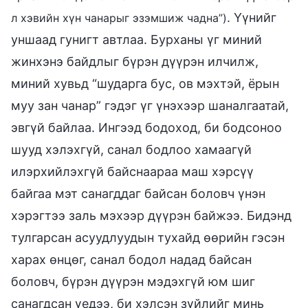
. Үүнийг
л хэвийн хүн чанарыг эзэмшиж чадна”)
уншаад гунигт автлаа. Бурханы үг миний
жинхэнэ байдлыг бүрэн дүүрэн илчилж,
миний хувьд “шударга бус, ов мэхтэй, ёрын
муу зан чанар” гэдэг үг үнэхээр шаналгаатай,
эвгүй байлаа. Ингээд бодоход, би бодсоноо
шууд хэлэхгүй, санал бодлоо хамаагүй
илэрхийлэхгүй байснаараа маш хэрсүү
байгаа мэт санагддаг байсан боловч үнэн
хэрэгтээ заль мэхээр дүүрэн байжээ. Бидэнд
тулгарсан асуудлуудын тухайд өөрийн гэсэн
харах өнцөг, санал бодол надад байсан
боловч, бүрэн дүүрэн мэдэхгүй юм шиг
санагдсан үедээ, би хэлсэн зүйлийг минь