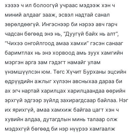
хэзээ ч ил болоогүй учраас мэдээж хэн ч
миний алдааг зааж, эсвэл надтай санал
зөрөлдөөгүй. Ингэснээр би нэрээ авч гарч
чадсан бөгөөд энэ нь, “Дуугүй байх нь алт”,
“Чихээ онгойлгоод амаа хамхи” гэсэн санааг
баримтлах нь энэ хорвоод амь зуух хамгийн
мэргэн арга зам гэдэгт намайг улам
үнэмшүүлсэн юм. Төгс Хүчит Бурханы эцсийн
өдрүүдийн ажлыг хүлээн авсныхаа дараа би
ах эгч нартай харилцах харилцаандаа өөрийн
эрхгүй эдгээр зүйлд захирагдсаар байлаа. Нэг
их ярихгүй, амаа хамхиж байгаа цагт хэн ч
хувийн алдаа, дутагдлын минь талаар олж
мэдэхгүй бөгөөд би нэр нүүрээ хамгаалж