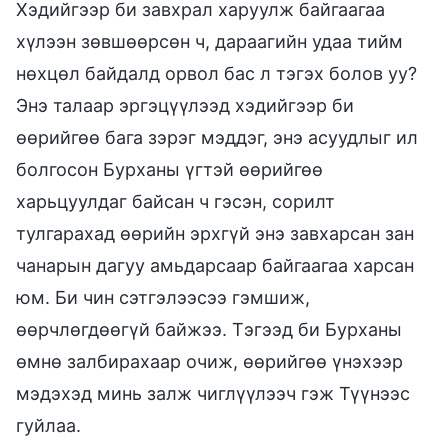
Хэдийгээр би завхрал харуулж байгаагаа
хүлээн зөвшөөрсөн ч, дараагийн удаа тийм
нөхцөл байдалд орвол бас л тэгэх болов уу?
Энэ талаар эргэцүүлээд хэдийгээр би
өөрийгөө бага зэрэг мэддэг, энэ асуудлыг ил
болгосон Бурханы үгтэй өөрийгөө
харьцуулдаг байсан ч гэсэн, сорилт
тулгарахад өөрийн эрхгүй энэ завхарсан зан
чанарын дагуу амьдарсаар байгаагаа харсан
юм. Би чин сэтгэлээсээ гэмшиж,
өөрчлөгдөөгүй байжээ. Тэгээд би Бурханы
өмнө залбирахаар очиж, өөрийгөө үнэхээр
мэдэхэд минь залж чиглүүлээч гэж Түүнээс
гуйлаа.