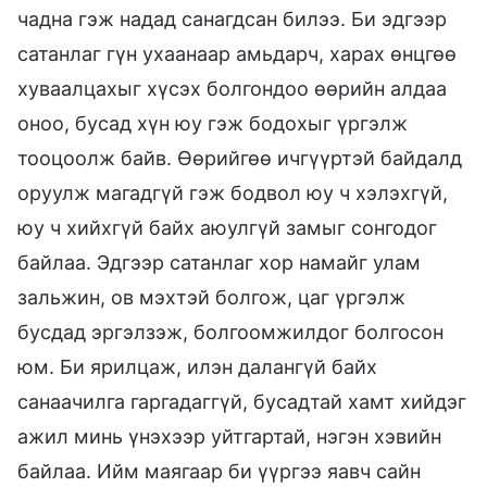
чадна гэж надад санагдсан билээ. Би эдгээр
сатанлаг гүн ухаанаар амьдарч, харах өнцгөө
хуваалцахыг хүсэх болгондоо өөрийн алдаа
оноо, бусад хүн юу гэж бодохыг үргэлж
тооцоолж байв. Өөрийгөө ичгүүртэй байдалд
оруулж магадгүй гэж бодвол юу ч хэлэхгүй,
юу ч хийхгүй байх аюулгүй замыг сонгодог
байлаа. Эдгээр сатанлаг хор намайг улам
зальжин, ов мэхтэй болгож, цаг үргэлж
бусдад эргэлзэж, болгоомжилдог болгосон
юм. Би ярилцаж, илэн далангүй байх
санаачилга гаргадаггүй, бусадтай хамт хийдэг
ажил минь үнэхээр уйтгартай, нэгэн хэвийн
байлаа. Ийм маягаар би үүргээ яавч сайн