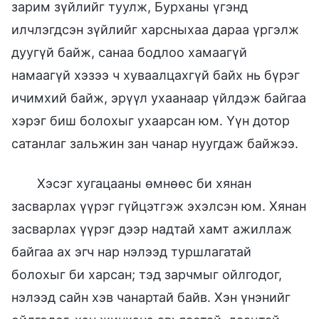
зарим зүйлийг туулж, Бурханы үгэнд
илчлэгдсэн зүйлийг харсныхаа дараа үргэлж
дуугүй байж, санаа бодлоо хамаагүй
намаагүй хэзээ ч хуваалцахгүй байх нь бүрэг
ичимхий байж, эрүүл ухаанаар үйлдэж байгаа
хэрэг биш болохыг ухаарсан юм. Үүн дотор
сатанлаг зальжин зан чанар нуугдаж байжээ.
Хэсэг хугацааны өмнөөс би хянан
засварлах үүрэг гүйцэтгэж эхэлсэн юм. Хянан
засварлах үүрэг дээр надтай хамт ажиллаж
байгаа ах эгч нар нэлээд туршлагатай
болохыг би харсан; тэд зарчмыг ойлгодог,
нэлээд сайн хэв чанартай байв. Хэн үнэнийг