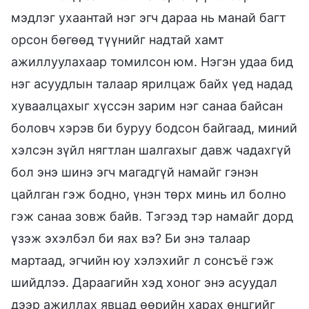
мэдлэг ухаантай нэг эгч дараа нь манай багт
орсон бөгөөд түүнийг надтай хамт
ажиллуулахаар томилсон юм. Нэгэн удаа бид
нэг асуудлын талаар ярилцаж байх үед надад
хуваалцахыг хүссэн зарим нэг санаа байсан
боловч хэрэв би буруу бодсон байгаад, миний
хэлсэн зүйл нягтлан шалгахыг давж чадахгүй
бол энэ шинэ эгч магадгүй намайг гэнэн
цайлган гэж бодно, үнэн төрх минь ил болно
гэж санаа зовж байв. Тэгээд тэр намайг дорд
үзэж эхэлбэл би яах вэ? Би энэ талаар
мартаад, эгчийн юу хэлэхийг л сонсъё гэж
шийдлээ. Дараагийн хэд хоног энэ асуудал
дээр ажиллах явцад өөрийн харах өнцгийг