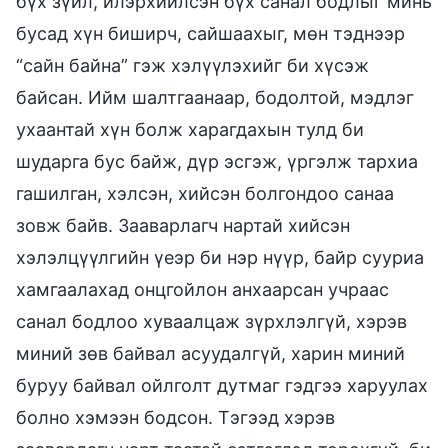
бүх зүйл, илэрхийлсэн бүх санал бодлыг минь
бусад хүн биширч, сайшаахыг, мөн тэднээр
“сайн байна” гэж хэлүүлэхийг би хүсэж
байсан. Ийм шалтгаанаар, бодолтой, мэдлэг
ухаантай хүн болж харагдахын тулд би
шударга бус байж, дүр эсгэж, үргэлж тархиа
гашилган, хэлсэн, хийсэн болгондоо санаа
зовж байв. Зааварлагч нартай хийсэн
хэлэлцүүлгийн үеэр би нэр нүүр, байр сууриа
хамгаалахад онцгойлон анхаарсан учраас
санал бодлоо хуваалцаж зүрхлэлгүй, хэрэв
миний зөв байвал асуудалгүй, харин миний
буруу байвал ойлголт дутмаг гэдгээ харуулах
болно хэмээн бодсон. Тэгээд хэрэв