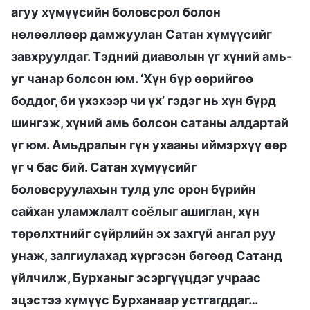
агуу хүмүүсийн боловсрол болон
нөлөөллөөр дамжуулан Сатан хүмүүсийг
завхруулдаг. Тэдний диаволын үг хүний амь-
уг чанар болсон юм. ‘Хүн бүр өөрийгөө
боддог, би үхэхээр чи үх’ гэдэг нь хүн бүрд
шингэж, хүний амь болсон сатаны алдартай
үг юм. Амьдралын гүн ухааны иймэрхүү өөр
үг ч бас бий. Сатан хүмүүсийг
боловсруулахын тулд улс орон бүрийн
сайхан уламжлалт соёлыг ашиглан, хүн
төрөлхтнийг сүйрлийн эх захгүй ангал руу
унаж, залгиулахад хүргэсэн бөгөөд Сатанд
үйлчилж, Бурханыг эсэргүүцдэг учраас
эцэстээ хүмүүс Бурханаар устгагддаг…