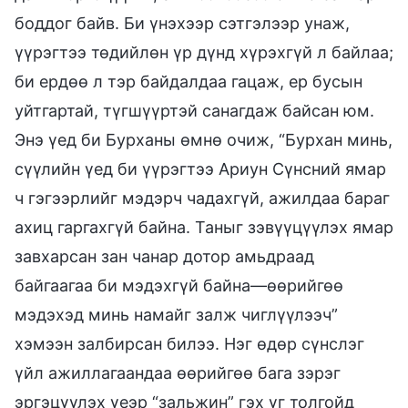
боддог байв. Би үнэхээр сэтгэлээр унаж,
үүрэгтээ төдийлөн үр дүнд хүрэхгүй л байлаа;
би ердөө л тэр байдалдаа гацаж, ер бусын
уйтгартай, түгшүүртэй санагдаж байсан юм.
Энэ үед би Бурханы өмнө очиж, “Бурхан минь,
сүүлийн үед би үүрэгтээ Ариун Сүнсний ямар
ч гэгээрлийг мэдэрч чадахгүй, ажилдаа бараг
ахиц гаргахгүй байна. Таныг зэвүүцүүлэх ямар
завхарсан зан чанар дотор амьдраад
байгаагаа би мэдэхгүй байна—өөрийгөө
мэдэхэд минь намайг залж чиглүүлээч”
хэмээн залбирсан билээ. Нэг өдөр сүнслэг
үйл ажиллагаандаа өөрийгөө бага зэрэг
эргэцүүлэх үеэр “зальжин” гэх үг толгойд