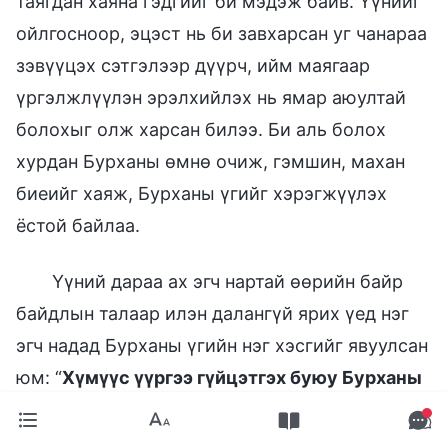
таягдан хаяна гэдгийг би мэдэж байв. Үүнийг
ойлгосноор, эцэст нь би завхарсан уг чанараа
зэвүүцэх сэтгэлээр дүүрч, ийм маягаар
үргэлжлүүлэн эрэлхийлэх нь ямар аюултай
болохыг олж харсан билээ. Би аль болох
хурдан Бурханы өмнө очиж, гэмшин, махан
биеийг хаяж, Бурханы үгийг хэрэгжүүлэх
ёстой байлаа.
Үүний дараа ах эгч нартай өөрийн байр
байдлын талаар илэн далангүй ярих үед нэг
эгч надад Бурханы үгийн нэг хэсгийг явуулсан
юм: “
Хүмүүс үүргээ гүйцэтгэх буюу Бурханы
өмнө аливаа ажил хийхдээ зүрх сэтгэл нь
аягатай ус шиг ариухан, тув тунгалаг байх