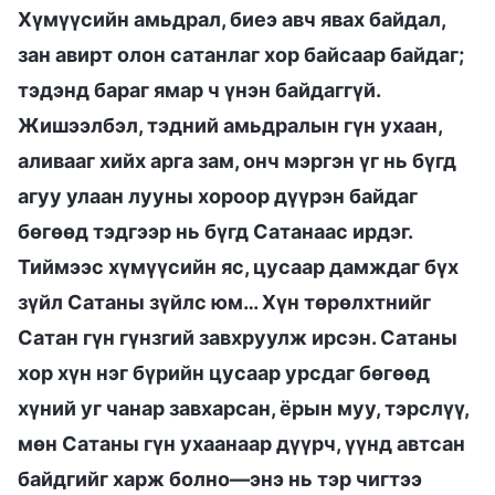
Хүмүүсийн амьдрал, биеэ авч явах байдал,
зан авирт олон сатанлаг хор байсаар байдаг;
тэдэнд бараг ямар ч үнэн байдаггүй.
Жишээлбэл, тэдний амьдралын гүн ухаан,
аливааг хийх арга зам, онч мэргэн үг нь бүгд
агуу улаан лууны хороор дүүрэн байдаг
бөгөөд тэдгээр нь бүгд Сатанаас ирдэг.
Тиймээс хүмүүсийн яс, цусаар дамждаг бүх
зүйл Сатаны зүйлс юм… Хүн төрөлхтнийг
Сатан гүн гүнзгий завхруулж ирсэн. Сатаны
хор хүн нэг бүрийн цусаар урсдаг бөгөөд
хүний уг чанар завхарсан, ёрын муу, тэрслүү,
мөн Сатаны гүн ухаанаар дүүрч, үүнд автсан
байдгийг харж болно—энэ нь тэр чигтээ