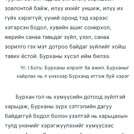
зовлонтой байж, илүү ихийг уншиж, илүү их
гүйх хэрэггүй; үүний оронд тэд хэрээс
хэтэрсэн бодол, хувийн ашиг сонирхол,
өөрийн санаа тавьдаг зүйл, үзэл, санаа
зорилго гэх мэт дотроо байдаг зүйлийг хойш
тавих ёстой. Бурханы хүсэл ийм билээ.
Үг. I Боть: Бурханы илрэлт ба ажил. Бурханыг
хайрлах нь л үнэхээр Бурханд итгэж буй хэрэг
Бурхан гол нь хүмүүсийн дотоод зүйлтэй
харьцаж, Бурханы зүрх сэтгэлийн дагуу
байдаггүй бодол болон үзэлтэй нь харьцахын
тулд үнэнийг хэрэгжүүлэхийг хүмүүсээс