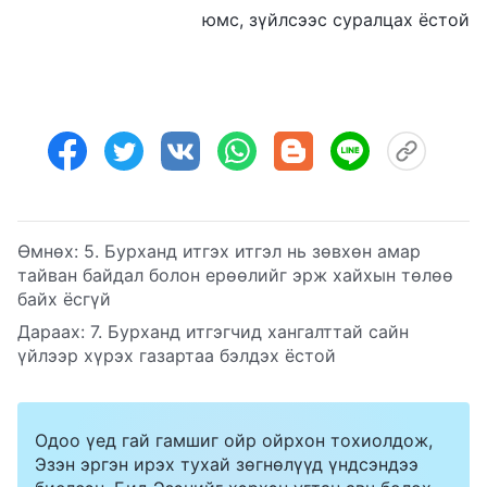
юмс, зүйлсээс суралцах ёстой
Өмнөх:
5. Бурханд итгэх итгэл нь зөвхөн амар
тайван байдал болон ерөөлийг эрж хайхын төлөө
байх ёсгүй
Дараах:
7. Бурханд итгэгчид хангалттай сайн
үйлээр хүрэх газартаа бэлдэх ёстой
Одоо үед гай гамшиг ойр ойрхон тохиолдож,
Эзэн эргэн ирэх тухай зөгнөлүүд үндсэндээ