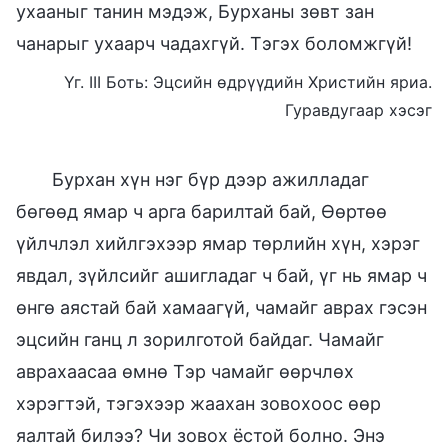
ухааныг танин мэдэж, Бурханы зөвт зан
чанарыг ухаарч чадахгүй. Тэгэх боломжгүй!
Үг. III Боть: Эцсийн өдрүүдийн Христийн яриа.
Гуравдугаар хэсэг
Бурхан хүн нэг бүр дээр ажилладаг
бөгөөд ямар ч арга барилтай бай, Өөртөө
үйлчлэл хийлгэхээр ямар төрлийн хүн, хэрэг
явдал, зүйлсийг ашигладаг ч бай, үг нь ямар ч
өнгө аястай бай хамаагүй, чамайг аврах гэсэн
эцсийн ганц л зорилготой байдаг. Чамайг
аврахаасаа өмнө Тэр чамайг өөрчлөх
хэрэгтэй, тэгэхээр жаахан зовохоос өөр
яалтай билээ? Чи зовох ёстой болно. Энэ