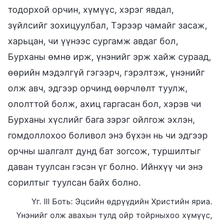
тодорхой орчин, хүмүүс, хэрэг явдал,
зүйлсийг зохицуулбал, Тэрээр чамайг засаж,
харьцан, чи үүнээс сургамж авдаг бол,
Бурханы өмнө ирж, үнэнийг эрж хайж сураад,
өөрийн мэдэлгүй гэгээрч, гэрэлтэж, үнэнийг
олж авч, эдгээр орчинд өөрчлөлт туулж,
ололттой болж, ахиц гаргасан бол, хэрэв чи
Бурханы хүслийг бага зэрэг ойлгож эхлэн,
гомдоллохоо боливол энэ бүхэн нь чи эдгээр
орчны шалгалт дунд бат зогсож, туршилтыг
даван туулсан гэсэн үг болно. Ийнхүү чи энэ
сорилтыг туулсан байх болно.
Үг. III Боть: Эцсийн өдрүүдийн Христийн яриа.
Үнэнийг олж авахын тулд ойр тойрныхоо хүмүүс,