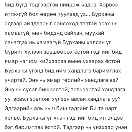
бид бүгд тэдгээртэй нийцэж чадна. Хэрвээ
итгэхгүй бол өөрөө туулаад үз… Бурханы
эдгээр айлдварыг сонсоход таатай эсэх нь
хамаагүй, мөн бидэнд сайхан, муухай
санагдах нь хамаагүй Бурханы хэлсэн үг
бүрийг хүлээн зөвшөөрөх ёстой гэдгийг бид
ямар нэг юм хийхээсээ өмнө ухаарах ёстой.
Бурханы үгэнд бид ийм хандлага баримтлах
учиртай. Энэ нь ямар төрлийн хандлага вэ?
Энэ нь сүсэг бишрэлтэй, тэвчээртэй хандлага
уу, эсвэл зовлонг хүлээн авсан хандлага уу?
Эдгээрийн аль нь ч биш гэдгийг Би та нарт
хэлье. Бурханы үг үнэн гэдгийг бид итгэлдээ
бат баримтлах ёстой. Тэдгээр нь үнэхээр үнэн