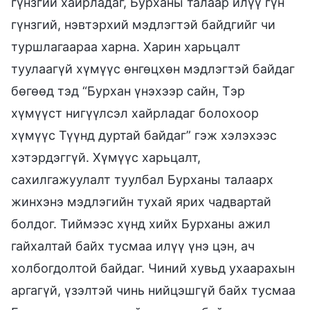
гүнзгий хайрладаг, Бурханы талаар илүү гүн
гүнзгий, нэвтэрхий мэдлэгтэй байдгийг чи
туршлагаараа харна. Харин харьцалт
туулаагүй хүмүүс өнгөцхөн мэдлэгтэй байдаг
бөгөөд тэд “Бурхан үнэхээр сайн, Тэр
хүмүүст нигүүлсэл хайрладаг болохоор
хүмүүс Түүнд дуртай байдаг” гэж хэлэхээс
хэтэрдэггүй. Хүмүүс харьцалт,
сахилгажуулалт туулбал Бурханы талаарх
жинхэнэ мэдлэгийн тухай ярих чадвартай
болдог. Тиймээс хүнд хийх Бурханы ажил
гайхалтай байх тусмаа илүү үнэ цэн, ач
холбогдолтой байдаг. Чиний хувьд ухаарахын
аргагүй, үзэлтэй чинь нийцэшгүй байх тусмаа