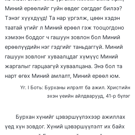
Миний ерөөлийг гуйн өвдөг сөгддөг билээ?
Тэнэг хүүхдүүд! Та нар үргэлж, цөөн хэдэн
таатай үгийг л Миний ерөөл гэж тооцогдоно
хэмээн боддог ч гашуун зовлон бол Миний
ерөөлүүдийн нэг гэдгийг таньдаггүй. Миний
гашуун зовлонг хуваалцдаг хүмүүс Миний
жаргалыг гарцаагүй хуваалцана. Энэ бол та
нарт өгөх Миний амлалт, Миний ерөөл юм.
Үг. I Боть: Бурханы илрэлт ба ажил. Христийн
эхэн үеийн айлдварууд, 41-р бүлэг
Бурхан хүнийг цэвэршүүлэхээр ажиллах
үед хүн зовдог. Хүний цэвэршүүлэлт их байх