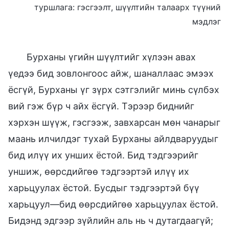
туршлага: гэсгээлт, шүүлтийн талаарх түүний
мэдлэг
Бурханы үгийн шүүлтийг хүлээн авах
үедээ бид зовлонгоос айж, шаналлаас эмээх
ёсгүй, Бурханы үг зүрх сэтгэлийг минь сүлбэх
вий гэж бүр ч айх ёсгүй. Тэрээр биднийг
хэрхэн шүүж, гэсгээж, завхарсан мөн чанарыг
маань илчилдэг тухай Бурханы айлдваруудыг
бид илүү их унших ёстой. Бид тэдгээрийг
уншиж, өөрсдийгөө тэдгээртэй илүү их
харьцуулах ёстой. Бусдыг тэдгээртэй бүү
харьцуул—бид өөрсдийгөө харьцуулах ёстой.
Бидэнд эдгээр зүйлийн аль нь ч дутагдаагүй;