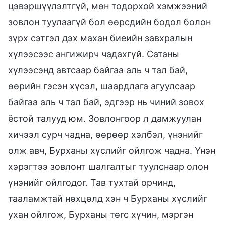
цэвэршүүлэлтгүй, мөн тодорхой хэмжээний
зовлон туулаагүй бол өөрсдийн бодол болон
зүрх сэтгэл дэх махан биеийн завхралын
хүлээсээс ангижирч чадахгүй. Сатаны
хүлээсэнд автсаар байгаа аль ч тал бай,
өөрийн гэсэн хүсэл, шаардлага агуулсаар
байгаа аль ч тал бай, эдгээр нь чиний зовох
ёстой талууд юм. Зовлонгоор л дамжуулан
хичээл сурч чадна, өөрөөр хэлбэл, үнэнийг
олж авч, Бурханы хүслийг ойлгож чадна. Үнэн
хэрэгтээ зовлонт шалгалтыг туулснаар олон
үнэнийг ойлгодог. Тав тухтай орчинд,
тааламжтай нөхцөлд хэн ч Бурханы хүслийг
ухан ойлгож, Бурханы төгс хүчин, мэргэн