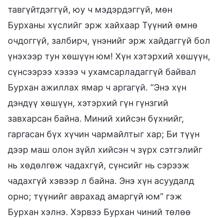
тавгүйтдэггүй, юу ч мэдэрдэггүй, мөн
Бурханы хүслийг эрж хайхаар Түүний өмнө
очдоггүй, залбирч, үнэнийг эрж хайдаггүй бол
үнэхээр тун хөшүүн юм! Хүн хэтэрхий хөшүүн,
сүнсээрээ хэзээ ч ухамсарладаггүй байвал
Бурхан ажиллах ямар ч аргагүй. “Энэ хүн
дэндүү хөшүүн, хэтэрхий гүн гүнзгий
завхарсан байна. Миний хийсэн бүхнийг,
гаргасан бүх хүчин чармайлтыг хар; Би түүн
дээр маш олон зүйл хийсэн ч зүрх сэтгэлийг
нь хөдөлгөж чадахгүй, сүнсийг нь сэрээж
чадахгүй хэвээр л байна. Энэ хүн асуудалд
орно; түүнийг аврахад амаргүй юм” гэж
Бурхан хэлнэ. Хэрвээ Бурхан чиний төлөө