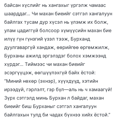
байсан хүслийг нь хангахыг үргэлж чамаас
шаарддаг… Чи махан биеийг сэтгэл хангалуун
байлгах тусам дур хүсэл нь үлэмж их болж,
улам цадиггүй болсоор хүмүүсийн махан бие
илүү гүн гүнзгий үзэл тээж, Бурханд
дуулгаваргүй хандаж, өөрийгөө өргөмжилж,
Бурханы ажилд эргэлздэг болох хэмжээнд
хүрдэг… Тиймээс чи махан биеийг
эсэргүүцэж, өөгшүүлэхгүй байх ёстой:
“Миний нөхөр (эхнэр), хүүхдүүд, хэтийн
ирээдүй, гэрлэлт, гэр бүл—аль нь ч хамаагүй!
Зүрх сэтгэлд минь Бурхан л байдаг, махан
биеийг биш Бурханыг сэтгэл хангалуун
байлгахын тулд би чадах бүхнээ хийх ёстой.”