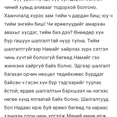
чиний хувьд аливааг тодорхой болгоно.
Хаанчлалд хүрэх зам тийм ч дардан биш; юу ч
тийм энгийн биш! Чи ерөөлүүдийг амархан
авахыг хүсдэг, тийм биз дээ? Өнөөдөр хүн
бүр гашуун шалгалттай нүүр тулна. Тийм
шалгалтгүйгээр Намайг хайрлах зүрх сэтгэл
чинь хүчтэй болохгүй бөгөөд Намайг гэх
жинхэнэ хайргүй байх болно. Эдгээр шалгалт
багахан орчин нөхцөл төдийхнөөс бүрддэг
байсан ч гэсэн хүн бүр тэдгээрийг туулах
ёстой; ердөө шалгалтын бэрхшээл нь нэгээс
нөгөө хүнд ялгаатай байх болно. Шалгалтууд
бол Надаас ирж буй ерөөл бөгөөд та нараас
хэчнээн олон чинь үргэлж Миний өмнө ирж,