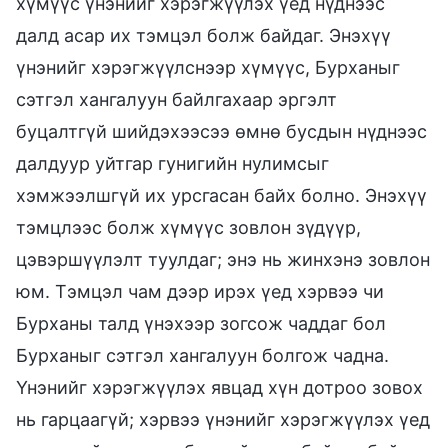
хүмүүс үнэнийг хэрэгжүүлэх үед нүднээс
далд асар их тэмцэл болж байдаг. Энэхүү
үнэнийг хэрэгжүүлснээр хүмүүс, Бурханыг
сэтгэл хангалуун байлгахаар эргэлт
буцалтгүй шийдэхээсээ өмнө бусдын нүднээс
далдуур уйтгар гунигийн нулимсыг
хэмжээлшгүй их урсгасан байх болно. Энэхүү
тэмцлээс болж хүмүүс зовлон зүдүүр,
цэвэршүүлэлт туулдаг; энэ нь жинхэнэ зовлон
юм. Тэмцэл чам дээр ирэх үед хэрвээ чи
Бурханы талд үнэхээр зогсож чаддаг бол
Бурханыг сэтгэл хангалуун болгож чадна.
Үнэнийг хэрэгжүүлэх явцад хүн дотроо зовох
нь гарцаагүй; хэрвээ үнэнийг хэрэгжүүлэх үед