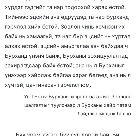
хүрдэг гэдгийг та нар тодорхой харах ёстой.
Тиймээс эцсийн энэ өдрүүдэд та нар Бурханд
гэрчлэл хийх ёстой. Зовлон чинь хэчнээн их
байх нь хамаагүй, та нар бүр эцсийг нь хүртэл
алхах ёстой, эцсийн амьсгалаа авч байхдаа ч
Бурханд үнэнч байж, Бурханы зохицуулалтад
захирагдсаар байх ёстой; энэ нь л Бурханыг
үнэхээр хайрлаж байгаа хэрэг бөгөөд энэ нь л
хүчтэй, цангинасан гэрчлэл юм.
Үг. I Боть: Бурханы илрэлт ба ажил. Зовлонт
шалгалтыг туулснаар л Бурханы хайр татам
байдлыг мэдэж болно
Бүү урам хугар, бүү сул дорой бай, Би