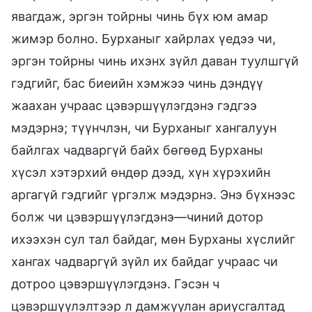
явагдаж, эргэн тойрны чинь бүх юм амар
жимэр болно. Бурханыг хайрлах үедээ чи,
эргэн тойрны чинь ихэнх зүйл даван туулшгүй
гэдгийг, бас биеийн хэмжээ чинь дэндүү
жаахан учраас цэвэршүүлэгдэнэ гэдгээ
мэдэрнэ; түүнчлэн, чи Бурханыг хангалуун
байлгах чадваргүй байх бөгөөд Бурханы
хүсэл хэтэрхий өндөр дээд, хүн хүрэхийн
аргагүй гэдгийг үргэлж мэдэрнэ. Энэ бүхнээс
болж чи цэвэршүүлэгдэнэ—чиний дотор
ихээхэн сул тал байдаг, мөн Бурханы хүслийг
хангах чадваргүй зүйл их байдаг учраас чи
дотроо цэвэршүүлэгдэнэ. Гэсэн ч
цэвэршүүлэлтээр л дамжуулан ариусгалтад