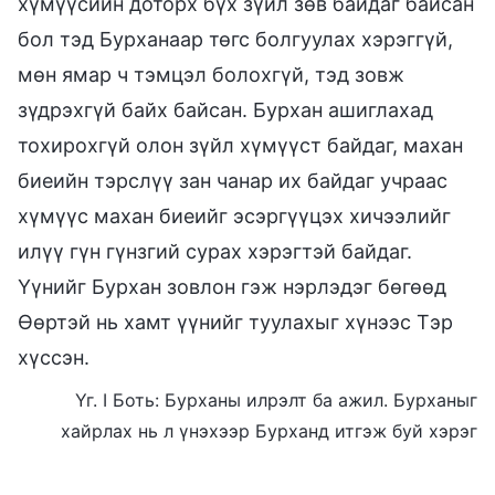
хүмүүсийн доторх бүх зүйл зөв байдаг байсан
бол тэд Бурханаар төгс болгуулах хэрэггүй,
мөн ямар ч тэмцэл болохгүй, тэд зовж
зүдрэхгүй байх байсан. Бурхан ашиглахад
тохирохгүй олон зүйл хүмүүст байдаг, махан
биеийн тэрслүү зан чанар их байдаг учраас
хүмүүс махан биеийг эсэргүүцэх хичээлийг
илүү гүн гүнзгий сурах хэрэгтэй байдаг.
Үүнийг Бурхан зовлон гэж нэрлэдэг бөгөөд
Өөртэй нь хамт үүнийг туулахыг хүнээс Тэр
хүссэн.
Үг. I Боть: Бурханы илрэлт ба ажил. Бурханыг
хайрлах нь л үнэхээр Бурханд итгэж буй хэрэг