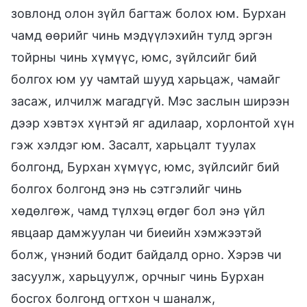
зовлонд олон зүйл багтаж болох юм. Бурхан
чамд өөрийг чинь мэдүүлэхийн тулд эргэн
тойрны чинь хүмүүс, юмс, зүйлсийг бий
болгох юм уу чамтай шууд харьцаж, чамайг
засаж, илчилж магадгүй. Мэс заслын ширээн
дээр хэвтэх хүнтэй яг адилаар, хорлонтой хүн
гэж хэлдэг юм. Засалт, харьцалт туулах
болгонд, Бурхан хүмүүс, юмс, зүйлсийг бий
болгох болгонд энэ нь сэтгэлийг чинь
хөдөлгөж, чамд түлхэц өгдөг бол энэ үйл
явцаар дамжуулан чи биеийн хэмжээтэй
болж, үнэний бодит байдалд орно. Хэрэв чи
засуулж, харьцуулж, орчныг чинь Бурхан
босгох болгонд огтхон ч шаналж,