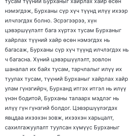
тусам түүний Бурханыг хайрлах хайр өсөн
нэмэгдэж, Бурханы сүр хүч түүнд илүү ихээр
илчлэгдэх болно. Эсрэгээрээ, хүн
цэвэршүүлэлт бага хүртэх тусам Бурханыг
хайрлах түүний хайр өсөн нэмэгдэх нь
багасаж, Бурханы сүр хүч түүнд илчлэгдэх нь
ч багасна. Хүний цэвэршүүлэлт, зовлон
шаналал их байх тусам, тарчлалыг илүү их
туулах тусам, түүний Бурханыг хайрлах хайр
улам гүнзгийрч, Бурханд итгэх итгэл нь илүү
үнэн бодитой, Бурханы талаарх мэдлэг нь
илүү гүн гүнзгий болдог. Цэвэршүүлэгдэх
явцдаа ихээхэн зовж, ихээхэн харьцалт,
сахилгажуулалт туулсан хүмүүс Бурханыг