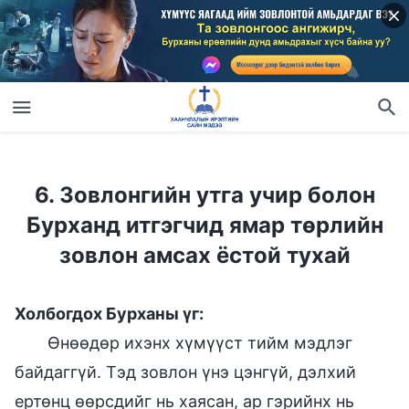
6. Зовлонгийн утга учир болон Бурханд итгэгчид ямар төрлийн зовлон амсах ёстой тухай
6. Зовлонгийн утга учир болон
Бурханд итгэгчид ямар төрлийн
зовлон амсах ёстой тухай
Холбогдох Бурханы үг:
Өнөөдөр ихэнх хүмүүст тийм мэдлэг
байдаггүй. Тэд зовлон үнэ цэнгүй, дэлхий
ертөнц өөрсдийг нь хаясан, ар гэрийнх нь