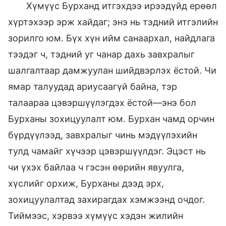
Хүмүүс Бурханд итгэхдээ ирээдүйд ерөөл
хүртэхээр эрж хайдаг; энэ нь тэдний итгэлийн
зорилго юм. Бүх хүн ийм санаархал, найдлага
тээдэг ч, тэдний уг чанар дахь завхралыг
шалгалтаар дамжуулан шийдвэрлэх ёстой. Чи
ямар талуудад ариусаагүй байна, тэр
талаараа цэвэршүүлэгдэх ёстой—энэ бол
Бурханы зохицуулалт юм. Бурхан чамд орчин
бүрдүүлээд, завхралыг чинь мэдүүлэхийн
тулд чамайг хүчээр цэвэршүүлдэг. Эцэст нь
чи үхэх байлаа ч гэсэн өөрийн явуулга,
хүслийг орхиж, Бурханы дээд эрх,
зохицуулалтад захирагдах хэмжээнд очдог.
Тиймээс, хэрвээ хүмүүс хэдэн жилийн