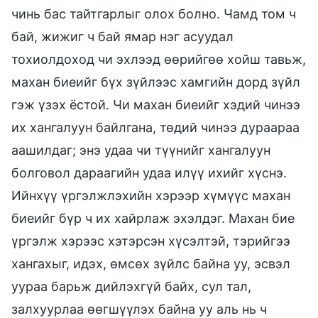
чинь бас тайтгарлыг олох болно. Чамд том ч
бай, жижиг ч бай ямар нэг асуудал
тохиолдоход чи эхлээд өөрийгөө хойш тавьж,
махан биеийг бүх зүйлээс хамгийн дорд зүйл
гэж үзэх ёстой. Чи махан биеийг хэдий чинээ
их хангалуун байлгана, төдий чинээ дураараа
аашилдаг; энэ удаа чи түүнийг хангалуун
болговол дараагийн удаа илүү ихийг хүснэ.
Ийнхүү үргэлжлэхийн хэрээр хүмүүс махан
биеийг бүр ч их хайрлаж эхэлдэг. Махан бие
үргэлж хэрээс хэтэрсэн хүсэлтэй, тэрийгээ
хангахыг, идэх, өмсөх зүйлс байна уу, эсвэл
уураа барьж дийлэхгүй байх, сул тал,
залхуурлаа өөгшүүлэх байна уу аль нь ч