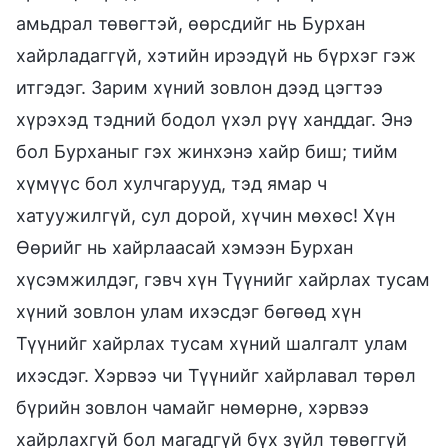
амьдрал төвөгтэй, өөрсдийг нь Бурхан
хайрладаггүй, хэтийн ирээдүй нь бүрхэг гэж
итгэдэг. Зарим хүний зовлон дээд цэгтээ
хүрэхэд тэдний бодол үхэл рүү ханддаг. Энэ
бол Бурханыг гэх жинхэнэ хайр биш; тийм
хүмүүс бол хулчгарууд, тэд ямар ч
хатуужилгүй, сул дорой, хүчин мөхөс! Хүн
Өөрийг нь хайрлаасай хэмээн Бурхан
хүсэмжилдэг, гэвч хүн Түүнийг хайрлах тусам
хүний зовлон улам ихэсдэг бөгөөд хүн
Түүнийг хайрлах тусам хүний шалгалт улам
ихэсдэг. Хэрвээ чи Түүнийг хайрлавал төрөл
бүрийн зовлон чамайг нөмөрнө, хэрвээ
хайрлахгүй бол магадгүй бүх зүйл төвөггүй