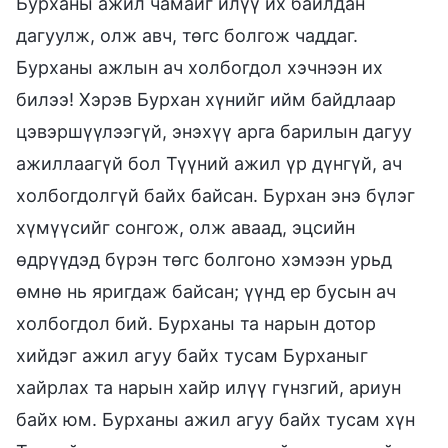
Бурханы ажил чамайг илүү их байлдан
дагуулж, олж авч, төгс болгож чаддаг.
Бурханы ажлын ач холбогдол хэчнээн их
билээ! Хэрэв Бурхан хүнийг ийм байдлаар
цэвэршүүлээгүй, энэхүү арга барилын дагуу
ажиллаагүй бол Түүний ажил үр дүнгүй, ач
холбогдолгүй байх байсан. Бурхан энэ бүлэг
хүмүүсийг сонгож, олж аваад, эцсийн
өдрүүдэд бүрэн төгс болгоно хэмээн урьд
өмнө нь яригдаж байсан; үүнд ер бусын ач
холбогдол бий. Бурханы та нарын дотор
хийдэг ажил агуу байх тусам Бурханыг
хайрлах та нарын хайр илүү гүнзгий, ариун
байх юм. Бурханы ажил агуу байх тусам хүн