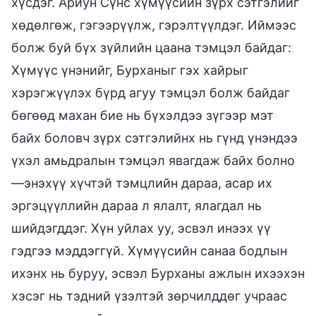
хүсдэг. Ариун Сүнс хүмүүсийн зүрх сэтгэлийг
хөдөлгөж, гэгээрүүлж, гэрэлтүүлдэг. Иймээс
болж буй бүх зүйлийн цаана тэмцэл байдаг:
Хүмүүс үнэнийг, Бурханыг гэх хайрыг
хэрэгжүүлэх бүрд агуу тэмцэл болж байдаг
бөгөөд махан бие нь бүхэлдээ зүгээр мэт
байх боловч зүрх сэтгэлийнх нь гүнд үнэндээ
үхэл амьдралын тэмцэл явагдаж байх болно
—энэхүү хүчтэй тэмцлийн дараа, асар их
эргэцүүллийн дараа л ялалт, ялагдал нь
шийдэгддэг. Хүн уйлах уу, эсвэл инээх үү
гэдгээ мэддэггүй. Хүмүүсийн санаа бодлын
ихэнх нь буруу, эсвэл Бурханы ажлын ихээхэн
хэсэг нь тэдний үзэлтэй зөрчилддөг учраас