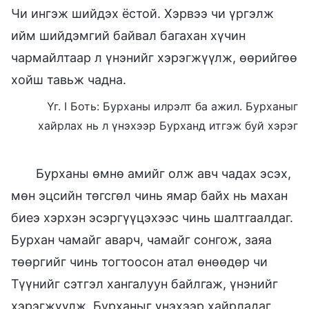
Чи ингэж шийдэх ёстой. Хэрвээ чи үргэлж
ийм шийдэмгий байвал багахан хүчин
чармайлтаар л үнэнийг хэрэгжүүлж, өөрийгөө
хойш тавьж чадна.
Үг. I Боть: Бурханы илрэлт ба ажил. Бурханыг
хайрлах нь л үнэхээр Бурханд итгэж буй хэрэг
Бурханы өмнө амийг олж авч чадах эсэх,
мөн эцсийн төгсгөл чинь ямар байх нь махан
биеэ хэрхэн эсэргүүцэхээс чинь шалтгаалдаг.
Бурхан чамайг аварч, чамайг сонгож, заяа
төөргийг чинь тогтоосон атал өнөөдөр чи
Түүнийг сэтгэл хангалуун байлгаж, үнэнийг
хэрэгжүүлж, Бурханыг үнэхээр хайрладаг