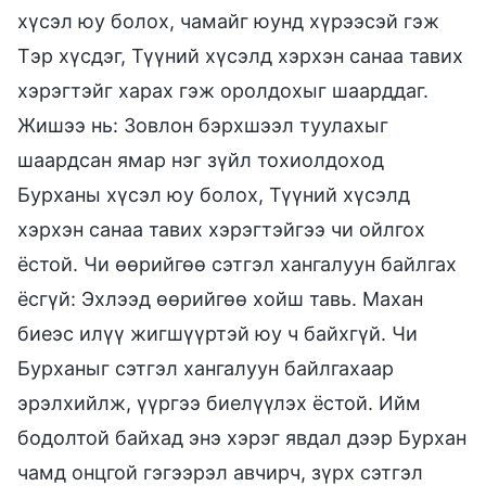
хүсэл юу болох, чамайг юунд хүрээсэй гэж
Тэр хүсдэг, Түүний хүсэлд хэрхэн санаа тавих
хэрэгтэйг харах гэж оролдохыг шаарддаг.
Жишээ нь: Зовлон бэрхшээл туулахыг
шаардсан ямар нэг зүйл тохиолдоход
Бурханы хүсэл юу болох, Түүний хүсэлд
хэрхэн санаа тавих хэрэгтэйгээ чи ойлгох
ёстой. Чи өөрийгөө сэтгэл хангалуун байлгах
ёсгүй: Эхлээд өөрийгөө хойш тавь. Махан
биеэс илүү жигшүүртэй юу ч байхгүй. Чи
Бурханыг сэтгэл хангалуун байлгахаар
эрэлхийлж, үүргээ биелүүлэх ёстой. Ийм
бодолтой байхад энэ хэрэг явдал дээр Бурхан
чамд онцгой гэгээрэл авчирч, зүрх сэтгэл