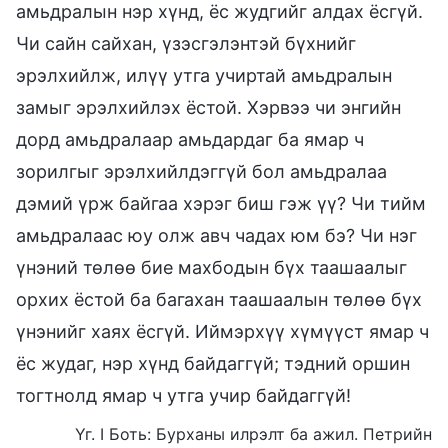
амьдралын нэр хүнд, ёс жудгийг алдах ёсгүй.
Чи сайн сайхан, үзэсгэлэнтэй бүхнийг
эрэлхийлж, илүү утга учиртай амьдралын
замыг эрэлхийлэх ёстой. Хэрвээ чи энгийн
дорд амьдралаар амьдардаг ба ямар ч
зорилгыг эрэлхийлдэггүй бол амьдралаа
дэмий үрж байгаа хэрэг биш гэж үү? Чи тийм
амьдралаас юу олж авч чадах юм бэ? Чи нэг
үнэний төлөө бие махбодын бүх таашаалыг
орхих ёстой ба багахан таашаалын төлөө бүх
үнэнийг хаях ёсгүй. Иймэрхүү хүмүүст ямар ч
ёс жудаг, нэр хүнд байдаггүй; тэдний оршин
тогтнолд ямар ч утга учир байдаггүй!
Үг. I Боть: Бурханы илрэлт ба ажил. Петрийн