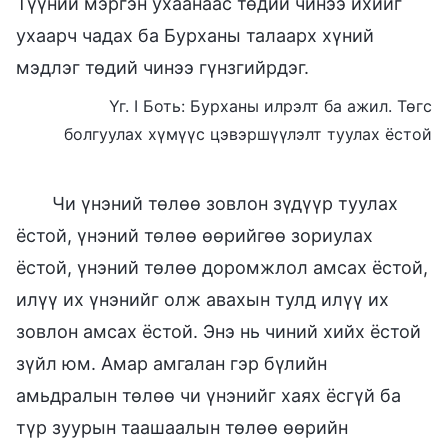
Түүний мэргэн ухаанаас төдий чинээ ихийг
ухаарч чадах ба Бурханы талаарх хүний
мэдлэг төдий чинээ гүнзгийрдэг.
Үг. I Боть: Бурханы илрэлт ба ажил. Төгс
болгуулах хүмүүс цэвэршүүлэлт туулах ёстой
Чи үнэний төлөө зовлон зүдүүр туулах
ёстой, үнэний төлөө өөрийгөө зориулах
ёстой, үнэний төлөө доромжлол амсах ёстой,
илүү их үнэнийг олж авахын тулд илүү их
зовлон амсах ёстой. Энэ нь чиний хийх ёстой
зүйл юм. Амар амгалан гэр бүлийн
амьдралын төлөө чи үнэнийг хаях ёсгүй ба
түр зуурын таашаалын төлөө өөрийн