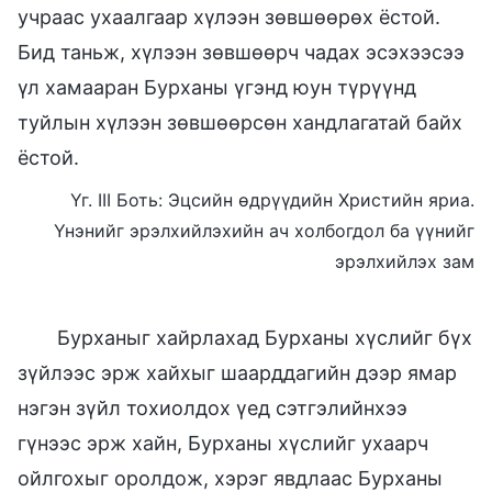
учраас ухаалгаар хүлээн зөвшөөрөх ёстой.
Бид таньж, хүлээн зөвшөөрч чадах эсэхээсээ
үл хамааран Бурханы үгэнд юун түрүүнд
туйлын хүлээн зөвшөөрсөн хандлагатай байх
ёстой.
Үг. III Боть: Эцсийн өдрүүдийн Христийн яриа.
Үнэнийг эрэлхийлэхийн ач холбогдол ба үүнийг
эрэлхийлэх зам
Бурханыг хайрлахад Бурханы хүслийг бүх
зүйлээс эрж хайхыг шаарддагийн дээр ямар
нэгэн зүйл тохиолдох үед сэтгэлийнхээ
гүнээс эрж хайн, Бурханы хүслийг ухаарч
ойлгохыг оролдож, хэрэг явдлаас Бурханы