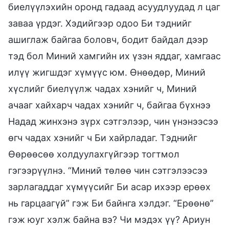
биелүүлэхийн оронд гадаад асуудлуудад л цаг
заваа үрдэг. Хэдийгээр одоо Би тэднийг
ашиглаж байгаа боловч, бодит байдал дээр
тэд бол Миний хамгийн их үзэн яддаг, хамгаас
илүү жигшдэг хүмүүс юм. Өнөөдөр, Миний
хүслийг биелүүлж чадах хэнийг ч, Миний
ачааг хайхарч чадах хэнийг ч, байгаа бүхнээ
Надад жинхэнэ зүрх сэтгэлээр, чин үнэнээсээ
өгч чадах хэнийг ч Би хайрладаг. Тэднийг
Өөрөөсөө холдуулахгүйгээр тогтмол
гэгээрүүлнэ. “Миний төлөө чин сэтгэлээсээ
зарлагаддаг хүмүүсийг Би асар ихээр ерөөх
нь гарцаагүй” гэж Би байнга хэлдэг. “Ерөөнө”
гэж юуг хэлж байна вэ? Чи мэдэх үү? Ариун