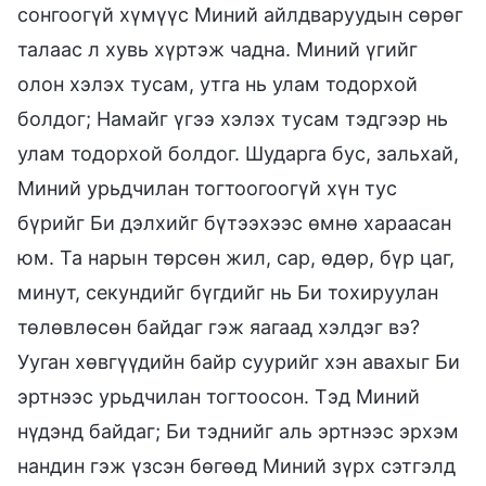
сонгоогүй хүмүүс Миний айлдваруудын сөрөг
талаас л хувь хүртэж чадна. Миний үгийг
олон хэлэх тусам, утга нь улам тодорхой
болдог; Намайг үгээ хэлэх тусам тэдгээр нь
улам тодорхой болдог. Шударга бус, зальхай,
Миний урьдчилан тогтоогоогүй хүн тус
бүрийг Би дэлхийг бүтээхээс өмнө хараасан
юм. Та нарын төрсөн жил, сар, өдөр, бүр цаг,
минут, секундийг бүгдийг нь Би тохируулан
төлөвлөсөн байдаг гэж яагаад хэлдэг вэ?
Ууган хөвгүүдийн байр суурийг хэн авахыг Би
эртнээс урьдчилан тогтоосон. Тэд Миний
нүдэнд байдаг; Би тэднийг аль эртнээс эрхэм
нандин гэж үзсэн бөгөөд Миний зүрх сэтгэлд