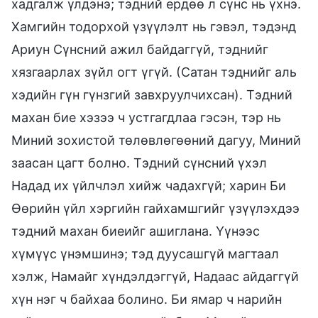
хадгалж үлдэнэ; тэдний ердөө л сүнс нь үхнэ.
Хамгийн тодорхой үзүүлэлт нь гэвэл, тэдэнд
Ариун Сүнсний ажил байдаггүй, тэднийг
хязгаарлах зүйл огт үгүй. (Сатан тэднийг аль
хэдийн гүн гүнзгий завхруулчихсан). Тэдний
махан бие хэзээ ч устгагдлаа гэсэн, тэр нь
Миний зохистой төлөвлөгөөний дагуу, Миний
заасан цагт болно. Тэдний сүнсний үхэл
Надад их үйлчлэл хийж чадахгүй; харин Би
Өөрийн үйл хэргийн гайхамшгийг үзүүлэхдээ
тэдний махан биеийг ашиглана. Үүнээс
хүмүүс үнэмшинэ; тэд дуусашгүй магтаал
хэлж, Намайг хүндэлдэггүй, Надаас айдаггүй
хүн нэг ч байхаа болино. Би ямар ч нарийн