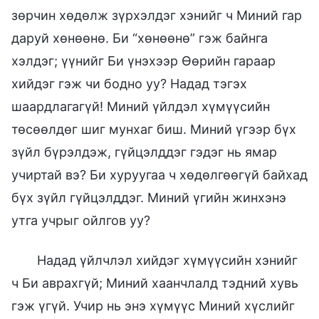
зөрчин хөдөлж зүрхэлдэг хэнийг ч Миний гар
даруй хөнөөнө. Би “хөнөөнө” гэж байнга
хэлдэг; үүнийг Би үнэхээр Өөрийн гараар
хийдэг гэж чи бодно уу? Надад тэгэх
шаардлагагүй! Миний үйлдэл хүмүүсийн
төсөөлдөг шиг мунхаг биш. Миний үгээр бүх
зүйл бүрэлдэж, гүйцэлддэг гэдэг нь ямар
учиртай вэ? Би хуруугаа ч хөдөлгөөгүй байхад
бүх зүйл гүйцэлддэг. Миний үгийн жинхэнэ
утга учрыг ойлгов уу?
Надад үйлчлэл хийдэг хүмүүсийн хэнийг
ч Би аврахгүй; Миний хаанчлалд тэдний хувь
гэж үгүй. Учир нь энэ хүмүүс Миний хүслийг