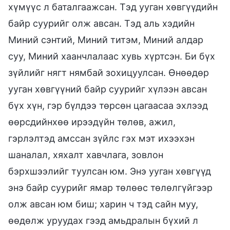
хүмүүс л баталгаажсан. Тэд ууган хөвгүүдийн
байр суурийг олж авсан. Тэд аль хэдийн
Миний сэнтий, Миний титэм, Миний алдар
суу, Миний хаанчлалаас хувь хүртсэн. Би бүх
зүйлийг нягт нямбай зохицуулсан. Өнөөдөр
ууган хөвгүүний байр суурийг хүлээн авсан
бүх хүн, гэр бүлдээ төрсөн цагаасаа эхлээд
өөрсдийнхөө ирээдүйн төлөв, ажил,
гэрлэлтэд амссан зүйлс гэх мэт ихээхэн
шаналал, хяхалт хавчлага, зовлон
бэрхшээлийг туулсан юм. Энэ ууган хөвгүүд
энэ байр суурийг ямар төлөөс төлөлгүйгээр
олж авсан юм биш; харин ч тэд сайн муу,
өөдөлж уруудах гээд амьдралын бүхий л