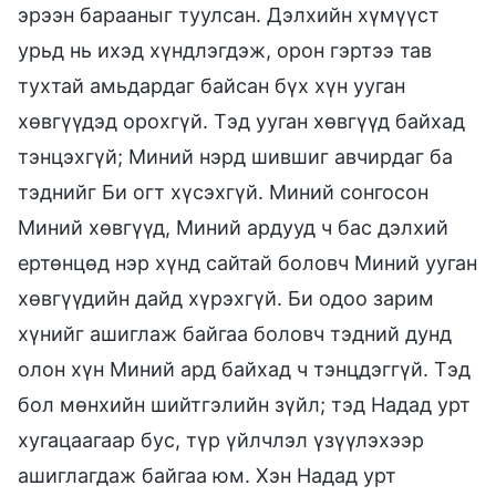
эрээн барааныг туулсан. Дэлхийн хүмүүст
урьд нь ихэд хүндлэгдэж, орон гэртээ тав
тухтай амьдардаг байсан бүх хүн ууган
хөвгүүдэд орохгүй. Тэд ууган хөвгүүд байхад
тэнцэхгүй; Миний нэрд шившиг авчирдаг ба
тэднийг Би огт хүсэхгүй. Миний сонгосон
Миний хөвгүүд, Миний ардууд ч бас дэлхий
ертөнцөд нэр хүнд сайтай боловч Миний ууган
хөвгүүдийн дайд хүрэхгүй. Би одоо зарим
хүнийг ашиглаж байгаа боловч тэдний дунд
олон хүн Миний ард байхад ч тэнцдэггүй. Тэд
бол мөнхийн шийтгэлийн зүйл; тэд Надад урт
хугацаагаар бус, түр үйлчлэл үзүүлэхээр
ашиглагдаж байгаа юм. Хэн Надад урт