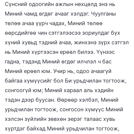
Сүнсний одоогийн ажлын нөхцөлд энэ нь
Миний чамд өгдөг ачааг хэлдэг. Чуулганы
төлөө ачаа үүрч чадах, Миний төлөө
өөрсдийгөө чин сэтгэлээсээ зориулдаг бүх
хүний хувьд тэдний ачаа, жинхэнэ зүрх сэтгэл
нь Миний хүртээсэн ерөөл билээ. Үүнээс
гадна, тэдэнд Миний өгдөг илчлэл ч бас
Миний ерөөл юм. Учир нь, одоо ачаагүй
байгаа хүмүүсийг бол Би урьдчилан тогтоож,
сонгоогүй юм; Миний хараал аль хэдийн
тэдэн дээр буусан. Өөрөөр хэлбэл, Миний
урьдчилан тогтоож, сонгосон хүмүүс Миний
хэлсэн зүйлийн зөвхөн эерэг талаас хувь
хүртдэг байхад Миний урьдчилан тогтоож,