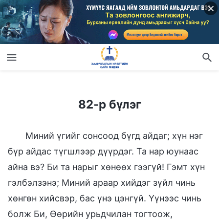
82-р бүлэг
82-р бүлэг
Миний үгийг сонсоод бүгд айдаг; хүн нэг
бүр айдас түгшлээр дүүрдэг. Та нар юунаас
айна вэ? Би та нарыг хөнөөх гээгүй! Гэмт хүн
гэлбэлзэнэ; Миний араар хийдэг зүйл чинь
хөнгөн хийсвэр, бас үнэ цэнгүй. Үүнээс чинь
болж Би, Өөрийн урьдчилан тогтоож,