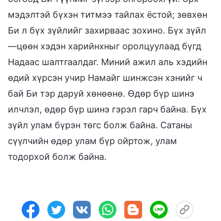
мэдэлтэй бүхэн титмээ тайлах ёстой; зөвхөн
Би л бүх зүйлийг захирваас зохино. Бүх зүйл
—цөөн хэдэн харийнхныг оролцуулаад бүгд
Надаас шалтгаалдаг. Миний ажил аль хэдийн
өдий хүрсэн учир Намайг шинжсэн хэнийг ч
бай Би тэр даруй хөнөөнө. Өдөр бүр шинэ
илчлэл, өдөр бүр шинэ гэрэл гарч байна. Бүх
зүйл улам бүрэн төгс болж байна. Сатаны
сүүлчийн өдөр улам бүр ойртож, улам
тодорхой болж байна.