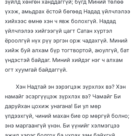
зүйлд хөнгөн ханддаггүй; бүгд Миний төлөө
үхэж, амьдрах ёстой бөгөөд Надад үйлчлэлээ
хийхээс өмнө хэн ч явж болохгүй. Надад
үйлчлэлээ хийгээгүй цагт Сатан хүртэл
ёроолгүй нүх рүү эргэн орж чадахгүй. Миний
хийж буй алхам бүр тогтвортой, аюулгүй, бат
үндэстэй байдаг. Миний хийдэг нэг ч алхам
огт хуумгай байдаггүй.
Хэн Надтай эн зэрэгцэж зүрхлэх вэ? Хэн
намайг эсэргүүцэж зүрхлэх вэ? Чамайг Би
даруйхан цохиж унагана! Би ул мөр
үлдээхгүй, чиний махан бие ор мөргүй болно;
энэ маргаангүй үнэн. Би үүнийг хэлмэгцээ
ажил хэрэг болгох ба ухрах зам байхгүй.