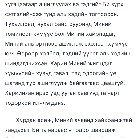
хугацаагаар ашиглуулах вэ гэдгийг Би зүрх
сэтгэлийнхээ гүнд аль хэдийн тогтоосон.
Тухайлбал, чухал байр сууринд Миний
томилсон хүмүүс бол Миний хайрладаг,
Миний аль эртнээс ашиглаж эхэлсэн хүмүүс
юм. Өөрөөр хэлбэл, тэдний үүрэг аль хэдийн
шийдэгдчихсэн. Харин Миний жигшдэг
хүмүүсийн хувьд гэвэл, тэд одоогийн үе
шатанд түр ашиглуулж байгаагаас цаашгүй.
Харийнхан ирэх үед ууган хөвгүүд та нарт
тодорхой илчлэгдэнэ.
Хурдан өсөж, Миний ачаанд хайхрамжтай
хандахыг Би та нараас яг одоо шаардаж