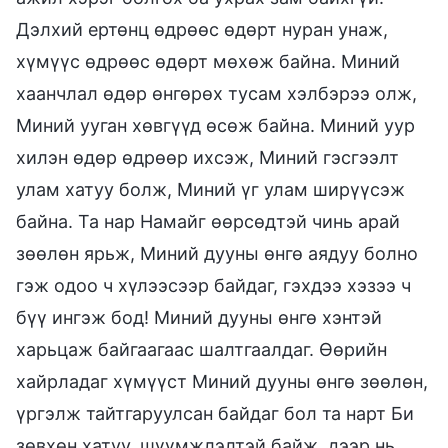
Дэлхий ертөнц өдрөөс өдөрт нуран унаж,
хүмүүс өдрөөс өдөрт мөхөж байна. Миний
хаанчлал өдөр өнгөрөх тусам хэлбэрээ олж,
Миний ууган хөвгүүд өсөж байна. Миний уур
хилэн өдөр өдрөөр ихсэж, Миний гэсгээлт
улам хатуу болж, Миний үг улам ширүүсэж
байна. Та нар Намайг өөрсөдтэй чинь арай
зөөлөн ярьж, Миний дууны өнгө аядуу болно
гэж одоо ч хүлээсээр байдаг, гэхдээ хэзээ ч
бүү ингэж бод! Миний дууны өнгө хэнтэй
харьцаж байгаагаас шалтгаалдаг. Өөрийн
хайрладаг хүмүүст Миний дууны өнгө зөөлөн,
үргэлж тайтгаруулсан байдаг бол та нарт Би
зөвхөн хатуу, шүүмжлэлтэй байж, дээр нь