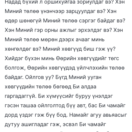
Надад бүхий л оршихуйгаа зориулдаг вэ? Хэн
Миний төлөө үнэнчээр зарцуулдаг вэ? Хэн
өдөр шөнөгүй Миний төлөө сэргэг байдаг вэ?
Хэн Миний гэр орны ажлыг эрхэлдэг вэ? Хэн
Миний төлөө мөрөн дээрх ачааг минь
хөнгөлдөг вэ? Миний хөвгүүд биш гэж үү?
Хийдэг бүхэн минь Өөрийн хөвгүүдийг төгс
болгож, Өөрийн хөвгүүдэд үйлчлэхийн төлөө
байдаг. Ойлгов уу? Бүгд Миний ууган
хөвгүүдийн төлөө бөгөөд Би алдаа
гаргадаггүй. Би хүмүүсийг буруу үнэлдэг
гэсэн ташаа ойлголтод бүү авт, бас Би чамайг
дорд үздэг гэж бүү бод. Намайг агуу авьяасыг
дутуу ашигладаг гэж, эсвэл Би чамайг