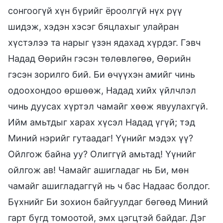
сонгоогүй хүн бүрийг ёроолгүй нүх рүү
шидэж, хэдэн хэсэг бяцлахыг улайран
хүстэлээ та нарыг үзэн ядахад хүрдэг. Гэвч
Надад Өөрийн гэсэн төлөвлөгөө, Өөрийн
гэсэн зорилго бий. Би өчүүхэн амийг чинь
одоохондоо өршөөж, Надад хийх үйлчлэл
чинь дуусах хүртэл чамайг хөөж явуулахгүй.
Ийм амьтдыг харах хүсэл Надад үгүй; тэд
Миний нэрийг гутаадаг! Үүнийг мэдэх үү?
Ойлгож байна уу? Олиггүй амьтад! Үүнийг
ойлгож ав! Чамайг ашигладаг нь Би, мөн
чамайг ашигладаггүй нь ч бас Надаас болдог.
Бүхнийг Би зохион байгуулдаг бөгөөд Миний
гарт бүгд томоотой, эмх цэгцтэй байдаг. Дэг