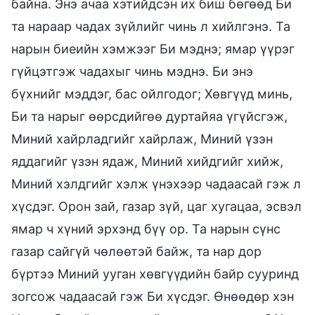
байна. Энэ ачаа хэтийдсэн их биш бөгөөд Би
та нараар чадах зүйлийг чинь л хийлгэнэ. Та
нарын биеийн хэмжээг Би мэднэ; ямар үүрэг
гүйцэтгэж чадахыг чинь мэднэ. Би энэ
бүхнийг мэддэг, бас ойлгодог; Хөвгүүд минь,
Би та нарыг өөрсдийгөө дуртайяа үгүйсгэж,
Миний хайрладгийг хайрлаж, Миний үзэн
яддагийг үзэн ядаж, Миний хийдгийг хийж,
Миний хэлдгийг хэлж үнэхээр чадаасай гэж л
хүсдэг. Орон зай, газар зүй, цаг хугацаа, эсвэл
ямар ч хүний эрхэнд бүү ор. Та нарын сүнс
газар сайгүй чөлөөтэй байж, та нар дор
бүртээ Миний ууган хөвгүүдийн байр сууринд
зогсож чадаасай гэж Би хүсдэг. Өнөөдөр хэн