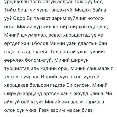
урьдчилан тогтоолгүй алдсан гэж бүү бод.
Тийм биш; чи үүнд тэнцэхгүй! Мэдэж байна
уу? Одоо Би та нарт зарим зүйлийг нотолж
өгье: Миний уур хилэнг ойр ойрхон өдөөдөг,
Миний шүүмжлэл, эсвэл харьцалтад үе үе
өртдөг хэн ч болов Миний үзэн ядалтын бай
гэдэг нь гарцаагүй. Тэд лавтай үхнэ, үүнийг
өөрчлөх боломжгүй. Миний ширүүн
туршилтад аль хэдийн орж, Миний сайшаалыг
хүртсэн учраас Өөрийн ууган хөвгүүдтэй
харьцахаа больсон гэдгээ Би хэлсэн. Миний
ширүүн харцанд өртсөн хэн ч аюулд байна. Чи
айхгүй байна уу? Миний амнаас үг гармагц
олон хүн үхнэ. Гэвч зарим махан биеэ