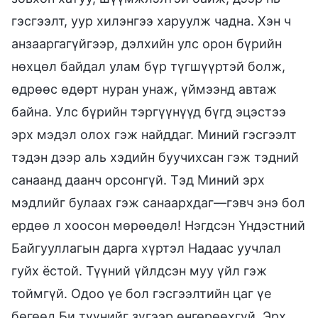
гэсгээлт, уур хилэнгээ харуулж чадна. Хэн ч
анзааргагүйгээр, дэлхийн улс орон бүрийн
нөхцөл байдал улам бүр түгшүүртэй болж,
өдрөөс өдөрт нуран унаж, үймээнд автаж
байна. Улс бүрийн тэргүүнүүд бүгд эцэстээ
эрх мэдэл олох гэж найддаг. Миний гэсгээлт
тэдэн дээр аль хэдийн буучихсан гэж тэдний
санаанд даанч орсонгүй. Тэд Миний эрх
мэдлийг булаах гэж санаархдаг—гэвч энэ бол
ердөө л хоосон мөрөөдөл! Нэгдсэн Үндэстний
Байгууллагын дарга хүртэл Надаас уучлал
гуйх ёстой. Түүний үйлдсэн муу үйл гэж
тоймгүй. Одоо үе бол гэсгээлтийн цаг үе
бөгөөд Би түүнийг зүгээр өнгөрөөхгүй. Эрх