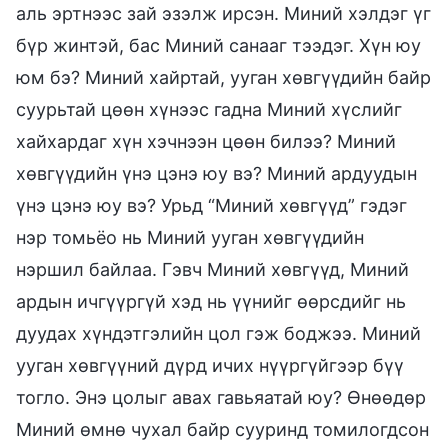
аль эртнээс зай эзэлж ирсэн. Миний хэлдэг үг
бүр жинтэй, бас Миний санааг тээдэг. Хүн юу
юм бэ? Миний хайртай, ууган хөвгүүдийн байр
суурьтай цөөн хүнээс гадна Миний хүслийг
хайхардаг хүн хэчнээн цөөн билээ? Миний
хөвгүүдийн үнэ цэнэ юу вэ? Миний ардуудын
үнэ цэнэ юу вэ? Урьд “Миний хөвгүүд” гэдэг
нэр томьёо нь Миний ууган хөвгүүдийн
нэршил байлаа. Гэвч Миний хөвгүүд, Миний
ардын ичгүүргүй хэд нь үүнийг өөрсдийг нь
дуудах хүндэтгэлийн цол гэж боджээ. Миний
ууган хөвгүүний дүрд ичих нүүргүйгээр бүү
тогло. Энэ цолыг авах гавьяатай юу? Өнөөдөр
Миний өмнө чухал байр сууринд томилогдсон