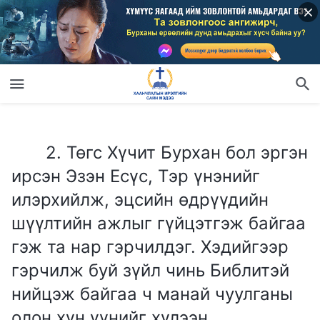
2. Төгс Хүчит Бурхан бол эргэн ирсэн Эзэн Есүс, Тэр үнэнийг илэрхийлж, эцсийн өдрүүдийн шүүлтийн ажлыг гүйцэтгэж байгаа гэж та нар гэрчилдэг. Хэдийгээр гэрчилж буй зүйл чинь Библитэй нийцэж байгаа ч манай чуулганы олон хүн үүнийг хүлээн зөвшөөрдөггүй. Үнэн зам байхын тулд олон хүн хүлээн зөвшөөрөх ёстой бөгөөд цөөн хүний хүлээн зөвшөөрдөг зүйл хуурамч зам гэдэгт бид итгэдэг. Бид итгэж эхлэхээсээ өмнө манай чуулганы олон хүн үүнийг хүлээн зөвшөөрөх хүртэл хүлээх болно.
2. Төгс Хүчит Бурхан бол эргэн
ирсэн Эзэн Есүс, Тэр үнэнийг
илэрхийлж, эцсийн өдрүүдийн
шүүлтийн ажлыг гүйцэтгэж байгаа
гэж та нар гэрчилдэг. Хэдийгээр
гэрчилж буй зүйл чинь Библитэй
нийцэж байгаа ч манай чуулганы
олон хүн үүнийг хүлээн