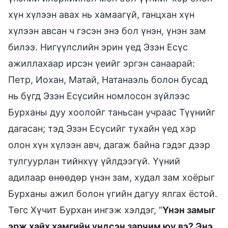
хүн хүлээн авах нь хамаагүй, ганцхан хүн
хүлээн авсан ч гэсэн энэ бол үнэн, үнэн зам
билээ. Нигүүлслийн эрин үед Эзэн Есүс
ажиллахаар ирсэн үеийг эргэн санаарай:
Петр, Иохан, Матай, Натанаэль болон бусад
нь бүгд Эзэн Есүсийн номлосон зүйлээс
Бурханы дуу хоолойг таньсан учраас Түүнийг
дагасан; тэд Эзэн Есүсийг тухайн үед хэр
олон хүн хүлээн авч, дагаж байна гэдэг дээр
тулгуурлан тийнхүү үйлдээгүй. Үүний
адилаар өнөөдөр үнэн зам, худал зам хоёрыг
Бурханы ажил болон үгийн дагуу ялгах ёстой.
Төгс Хүчит Бурхан ингэж хэлдэг, “
Үнэн замыг
эрж хайх хамгийн үндсэн зарчим юу вэ? Энэ