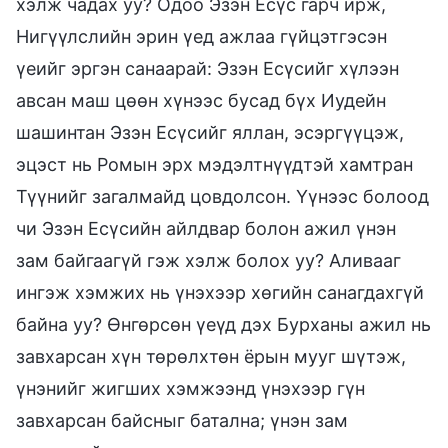
хэлж чадах уу? Одоо Эзэн Есүс гарч ирж,
Нигүүлслийн эрин үед ажлаа гүйцэтгэсэн
үеийг эргэн санаарай: Эзэн Есүсийг хүлээн
авсан маш цөөн хүнээс бусад бүх Иудейн
шашинтан Эзэн Есүсийг яллан, эсэргүүцэж,
эцэст нь Ромын эрх мэдэлтнүүдтэй хамтран
Түүнийг загалмайд цовдолсон. Үүнээс болоод
чи Эзэн Есүсийн айлдвар болон ажил үнэн
зам байгаагүй гэж хэлж болох уу? Аливааг
ингэж хэмжих нь үнэхээр хөгийн санагдахгүй
байна уу? Өнгөрсөн үеүд дэх Бурханы ажил нь
завхарсан хүн төрөлхтөн ёрын мууг шүтэж,
үнэнийг жигших хэмжээнд үнэхээр гүн
завхарсан байсныг батална; үнэн зам