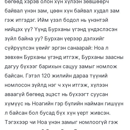
бөгөөд хэрэв олон хүн хүлээн зөвшөөрч
байвал үнэн зам, цөөн хүн байвал худал зам
гэж итгэдэг. Ийм үзэл бодол нь үнэнтэй
нийцэх үү? Үүнд Бурханы үгэнд үндэслэсэн
зүйл байна уу? Бурхан үерээр дэлхийг
сүйрүүлсэн үеийг эргэн санаарай: Ноа л
зөвхөн Бурханы үгэнд итгэж, Бурханы заасны
дагуу бүхээг барихын сацуу замыг номлож
байсан. Гэтэл 120 жилийн дараа түүний
номлосон зүйлд нэг ч хүн итгэж, хүлээн
аваагүй бөгөөд эцэст нь бүхээгт суусан
хүмүүс нь Ноагийн гэр бүлийн найман гишүүн
л байсан бол бусад бүх хүн үерт живсэн.
Тэгэхээр чи Ноа үнэн замыг номлоогүй гэж