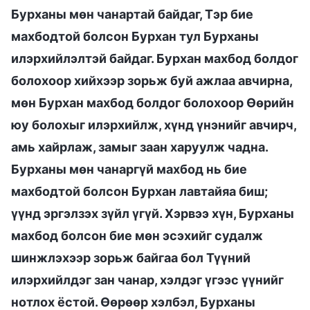
Бурханы мөн чанартай байдаг, Тэр бие
махбодтой болсон Бурхан тул Бурханы
илэрхийлэлтэй байдаг. Бурхан махбод болдог
болохоор хийхээр зорьж буй ажлаа авчирна,
мөн Бурхан махбод болдог болохоор Өөрийн
юу болохыг илэрхийлж, хүнд үнэнийг авчирч,
амь хайрлаж, замыг заан харуулж чадна.
Бурханы мөн чанаргүй махбод нь бие
махбодтой болсон Бурхан лавтайяа биш;
үүнд эргэлзэх зүйл үгүй. Хэрвээ хүн, Бурханы
махбод болсон бие мөн эсэхийг судалж
шинжлэхээр зорьж байгаа бол Түүний
илэрхийлдэг зан чанар, хэлдэг үгээс үүнийг
нотлох ёстой. Өөрөөр хэлбэл, Бурханы