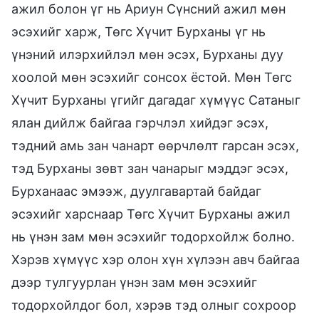
ажил болон үг нь Ариун Сүнсний ажил мөн
эсэхийг харж, Төгс Хүчит Бурханы үг нь
үнэний илэрхийлэл мөн эсэх, Бурханы дуу
хоолой мөн эсэхийг сонсох ёстой. Мөн Төгс
Хүчит Бурханы үгийг дагадаг хүмүүс Сатаныг
ялан дийлж байгаа гэрчлэл хийдэг эсэх,
тэдний амь зан чанарт өөрчлөлт гарсан эсэх,
тэд Бурханы зөвт зан чанарыг мэддэг эсэх,
Бурханаас эмээж, дуулгавартай байдаг
эсэхийг харснаар Төгс Хүчит Бурханы ажил
нь үнэн зам мөн эсэхийг тодорхойлж болно.
Хэрэв хүмүүс хэр олон хүн хүлээн авч байгаа
дээр тулгуурлан үнэн зам мөн эсэхийг
тодорхойлдог бол, хэрэв тэд олныг сохроор