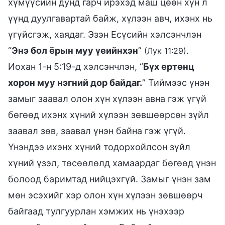
хүмүүсийн дунд гарч ирэхэд маш цөөн хүн л
үүнд дуулгавартай байж, хүлээн авч, ихэнх нь
үгүйсгэж, хаядаг. Эзэн Есүсийн хэлсэнчлэн
“
Энэ бол ёрын муу үеийнхэн
”
.
(Лук 11:29)
Иохан 1-н 5:19-д хэлсэнчлэн, “
Бүх ертөнц
хорон муу нэгний дор байдаг.
” Тиймээс үнэн
замыг заавал олон хүн хүлээн авна гэж үгүй
бөгөөд ихэнх хүний хүлээн зөвшөөрсөн зүйл
заавал зөв, заавал үнэн байна гэж үгүй.
Үнэндээ ихэнх хүний тодорхойлсон зүйл
хүний үзэл, төсөөлөлд хамаардаг бөгөөд үнэн
болоод баримтад нийцэхгүй. Замыг үнэн зам
мөн эсэхийг хэр олон хүн хүлээн зөвшөөрч
байгаад тулгуурлан хэмжих нь үнэхээр