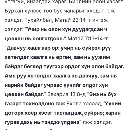
утгагүй, инээдтэй хэрэг. Библийн олон хэсэгт
Бурхан хүнээс тоо бус чанарыг хүсдэг гэж
хэлдэг. Тухайлбал, Матай 22:14-т ингэж
хэлдэг: “
Учир нь олон хүн дуудагдсан ч
цөөхөн нь сонгогдсон.
” Матай 7:13–14-т:
“
Давчуу хаалгаар ор: учир нь сүйрэл рүү
хөтөлдөг хаалга нь өргөн, зам нь уужим
байдаг бөгөөд түүгээр ордог хүн олон байдаг.
Амь руу хөтөлдөг хаалга нь давчуу, зам нь
нарийн байдаг учраас үүнийг олдог хүн
цөөхөн байдаг.
” Зехариа 13:8-д “
Энэ нь бүх
газарт тохиолдоно гэж
Ехова хэлээд,
‘Үүний
доторх хоёр хэсэг таслагдаж, сүйрнэ; харин
гурав дахь нь тэндээ үлдэнэ
” гэж хэлдэг.