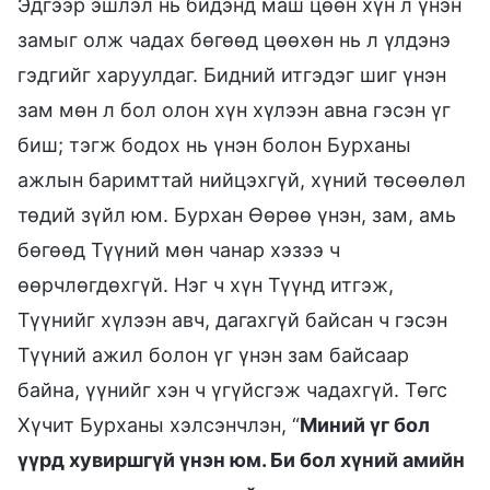
Эдгээр эшлэл нь бидэнд маш цөөн хүн л үнэн
замыг олж чадах бөгөөд цөөхөн нь л үлдэнэ
гэдгийг харуулдаг. Бидний итгэдэг шиг үнэн
зам мөн л бол олон хүн хүлээн авна гэсэн үг
биш; тэгж бодох нь үнэн болон Бурханы
ажлын баримттай нийцэхгүй, хүний төсөөлөл
төдий зүйл юм. Бурхан Өөрөө үнэн, зам, амь
бөгөөд Түүний мөн чанар хэзээ ч
өөрчлөгдөхгүй. Нэг ч хүн Түүнд итгэж,
Түүнийг хүлээн авч, дагахгүй байсан ч гэсэн
Түүний ажил болон үг үнэн зам байсаар
байна, үүнийг хэн ч үгүйсгэж чадахгүй. Төгс
Хүчит Бурханы хэлсэнчлэн, “
Миний үг бол
үүрд хувиршгүй үнэн юм. Би бол хүний амийн