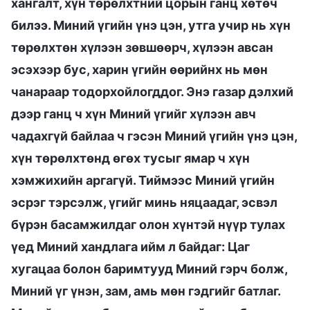
хангалт, хүн төрөлхтний цорын ганц хөтөч
билээ. Миний үгийн үнэ цэн, утга учир нь хүн
төрөлхтөн хүлээн зөвшөөрч, хүлээн авсан
эсэхээр бус, харин үгийн өөрийнх нь мөн
чанараар тодорхойлогддог. Энэ газар дэлхий
дээр ганц ч хүн Миний үгийг хүлээн авч
чадахгүй байлаа ч гэсэн Миний үгийн үнэ цэн,
хүн төрөлхтөнд өгөх тусыг ямар ч хүн
хэмжихийн аргагүй. Тиймээс Миний үгийн
эсрэг тэрсэлж, үгийг минь няцаадаг, эсвэл
бүрэн басамжилдаг олон хүнтэй нүүр тулах
үед Миний хандлага ийм л байдаг: Цаг
хугацаа болон баримтууд Миний гэрч болж,
Миний үг үнэн, зам, амь мөн гэдгийг батлаг.