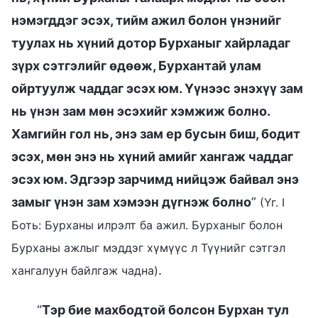
нэмэгддэг эсэх, тийм ажил болон үнэнийг
туулах нь хүний дотор Бурханыг хайрладаг
зүрх сэтгэлийг өдөөж, Бурхантай улам
ойртуулж чаддаг эсэх юм. Үүнээс энэхүү зам
нь үнэн зам мөн эсэхийг хэмжиж болно.
Хамгийн гол нь, энэ зам ер бусын биш, бодит
эсэх, мөн энэ нь хүний амийг хангаж чаддаг
эсэх юм. Эдгээр зарчимд нийцэж байвал энэ
замыг үнэн зам хэмээн дүгнэж болно
”
(Үг. I
Боть: Бурханы илрэлт ба ажил. Бурханыг болон
Бурханы ажлыг мэддэг хүмүүс л Түүнийг сэтгэл
.
хангалуун байлгаж чадна)
“
Тэр бие махбодтой болсон Бурхан тул