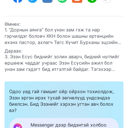
Өмнөх:
1. “Дорнын аянга” бол үнэн зам гэж та нар
гэрчилдэг боловч ХКН болон шашны ертөнцийн
ихэнх пастор, ахлагч Төгс Хүчит Бурханы эцсийн
өдрүүдийн ажлыг эсэргүүцэж, яллаж байгаа нь
Дараах:
“Дорнын аянга” үнэн зам байх боломжгүй гэдгийг
3. Эзэн Есүс биднийг золин аварч, бидний нүглийг
харуулж байна. Энэ талаарх бидний ойлголтод
өршөөж чаддаг учраас Эзэн Есүсийн ажил бол
буруу зүйл байна уу?
үнэн зам гэдэгт бид итгэлтэй байдаг. Тэгэхээр
“Дорнын аянга” бол үнэн зам гэдэг гэрчлэлийг чинь
батлах ямар нотлох баримт байна вэ?
Одоо үед гай гамшиг ойр ойрхон тохиолдож,
Эзэн эргэн ирэх тухай зөгнөлүүд үндсэндээ
биелсэн. Бид Эзэнийг хэрхэн угтан авч болох
вэ?
Messenger дээр бидэнтэй холбоо