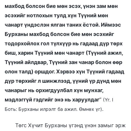
махбод болсон бие мөн эсэх, үнэн зам мөн
эсэхийг нотлохын тулд хүн Түүний мөн
чанарт үндэслэн ялган таних ёстой. Иймээс
Бурханы махбод болсон бие мөн эсэхийг
тодорхойлох гол түлхүүр нь гадаад дүр төрх
биш, харин Түүний мөн чанарт (Түүний ажил,
Түүний айлдвар, Түүний зан чанар болон өөр
олон талд) оршдог. Хэрвээ хүн Түүний гадаад
дүр төрхийг л шинжлээд, үүний үр дүнд мөн
чанарыг нь орхигдуулбал хүн мунхаг,
мэдлэггүй гэдгийг энэ нь харуулдаг
”
(Үг. I
.
Боть: Бурханы илрэлт ба ажил. Өмнөх үг)
Төгс Хүчит Бурханы үгэнд үнэн замыг эрж