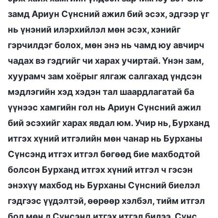
замд Ариун Сүнсний ажил бий эсэх, эдгээр үг
нь үнэний илэрхийлэл мөн эсэх, хэнийг
гэрчилдэг болох, мөн энэ нь чамд юу авчирч
чадах вэ гэдгийг чи харах учиртай. Үнэн зам,
хуурамч зам хоёрыг ялгаж салгахад үндсэн
мэдлэгийн хэд хэдэн тал шаардлагатай ба
үүнээс хамгийн гол нь Ариун Сүнсний ажил
бий эсэхийг харах явдал юм. Учир нь, Бурханд
итгэх хүний итгэлийн мөн чанар нь Бурханы
Сүнсэнд итгэх итгэл бөгөөд бие махбодтой
болсон Бурханд итгэх хүний итгэл ч гэсэн
энэхүү махбод нь Бурханы Сүнсний биелэл
гэдгээс үүдэлтэй, өөрөөр хэлбэл, тийм итгэл
бол мөн л Сүнсэнд итгэх итгэл билээ. Сүнс,