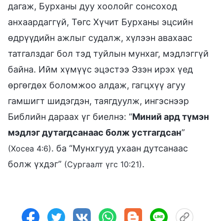
дагаж, Бурханы дуу хоолойг сонсоход
анхаардаггүй, Төгс Хүчит Бурханы эцсийн
өдрүүдийн ажлыг судалж, хүлээн авахаас
татгалздаг бол тэд туйлын мунхаг, мэдлэггүй
байна. Ийм хүмүүс эцэстээ Эзэн ирэх үед
өргөгдөх боломжоо алдаж, гагцхүү агуу
гамшигт шидэгдэн, таягдуулж, ингэснээр
Библийн дараах үг биелнэ: “
Миний ард түмэн
мэдлэг дутагдсанаас болж устгагдсан
”
. ба “Мунхгууд ухаан дутсанаас
(Хосеа 4:6)
болж үхдэг”
.
(Сургаалт үгс 10:21)