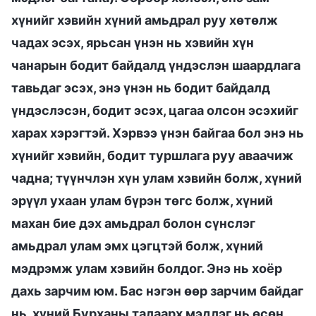
хүнийг хэвийн хүний амьдрал руу хөтөлж
чадах эсэх, ярьсан үнэн нь хэвийн хүн
чанарын бодит байдалд үндэслэн шаардлага
тавьдаг эсэх, энэ үнэн нь бодит байдалд
үндэслэсэн, бодит эсэх, цагаа олсон эсэхийг
харах хэрэгтэй. Хэрвээ үнэн байгаа бол энэ нь
хүнийг хэвийн, бодит туршлага руу аваачиж
чадна; түүнчлэн хүн улам хэвийн болж, хүний
эрүүл ухаан улам бүрэн төгс болж, хүний
махан бие дэх амьдрал болон сүнслэг
амьдрал улам эмх цэгцтэй болж, хүний
мэдрэмж улам хэвийн болдог. Энэ нь хоёр
дахь зарчим юм. Бас нэгэн өөр зарчим байдаг
нь, хүний Бурханы талаарх мэдлэг нь өсөн