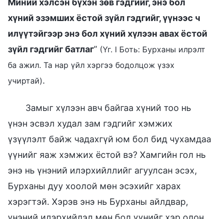
Миний хэлсэн бүхэн зөв гэдгийг, энэ бол
хүний эзэмших ёстой зүйл гэдгийг, үүнээс ч
илүүтэйгээр энэ бол хүний хүлээн авах ёстой
зүйл гэдгийг батлаг
”
(Үг. I Боть: Бурханы илрэлт
ба ажил. Та нар үйл хэргээ бодолцож үзэх
.
учиртай)
Замыг хүлээн авч байгаа хүний тоо нь
үнэн эсвэл худал зам гэдгийг хэмжих
үзүүлэлт байж чадахгүй юм бол бид чухамдаа
үүнийг яаж хэмжих ёстой вэ? Хамгийн гол нь
энэ нь үнэний илэрхийллийг агуулсан эсэх,
Бурханы дуу хоолой мөн эсэхийг харах
хэрэгтэй. Хэрэв энэ нь Бурханы айлдвар,
үнэний илэрхийлэл мөн бол үүнийг хэр олон