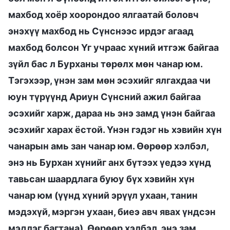
махбод хоёр хоорондоо ялгаатай боловч
энэхүү махбод нь Сүнснээс ирдэг агаад
махбод болсон Үг учраас хүний итгэж байгаа
зүйл бас л Бурханы төрөлх мөн чанар юм.
Тэгэхээр, үнэн зам мөн эсэхийг ялгахдаа чи
юун түрүүнд Ариун Сүнсний ажил байгаа
эсэхийг харж, дараа нь энэ замд үнэн байгаа
эсэхийг харах ёстой. Үнэн гэдэг нь хэвийн хүн
чанарын амь зан чанар юм. Өөрөөр хэлбэл,
энэ нь Бурхан хүнийг анх бүтээх үедээ хүнд
тавьсан шаардлага буюу бүх хэвийн хүн
чанар юм (үүнд хүний эрүүл ухаан, танин
мэдэхүй, мэргэн ухаан, биеэ авч явах үндсэн
мэдлэг багтана). Ѳөрөөр хэлбэл, энэ зам