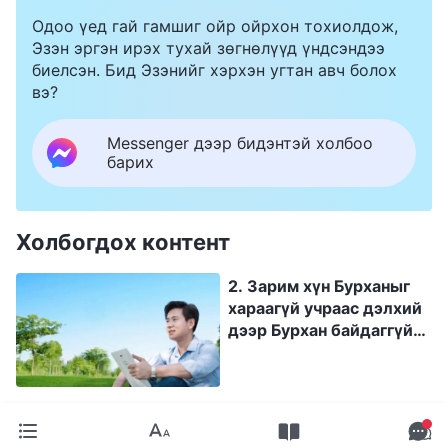
байгуулсан юм бэ? Гарал үүсэл нь юу вэ? Үүнийг
бол жирийн л хүн гэж мэтгэдэг. ХКН энэ хүний гэр
Одоо үед гай гамшиг ойр ойрхон тохиолдож,
тайлбарлаад өгч болох уу?
бүлийн талаар бүх зүйлийг мэддэг бөгөөд энэ
Эзэн эргэн ирэх тухай зөгнөлүүд үндсэндээ
хүний зураг, нэр, гэр бүлийн хаягийг хүртэл
биелсэн. Бид Эзэнийг хэрхэн угтан авч болох
интернэтээр тавьсан байдаг. ХКН-ын хэлсэн зүйл
вэ?
үнэн үү, худал уу гэдгийг би тодорхой ойлгож
чадахгүй байна.
Messenger дээр бидэнтэй холбоо
барих
Холбогдох контент
2. Зарим хүн Бурханыг
хараагүй учраас дэлхий
дээр Бурхан байдаггүй
гэж хэлдэг бол зарим нь
хувийн туршлагаа
ашиглан Бурхан байдаг
гэдгийг гэрчилдэг.
Бурхан үнэхээр байдаг