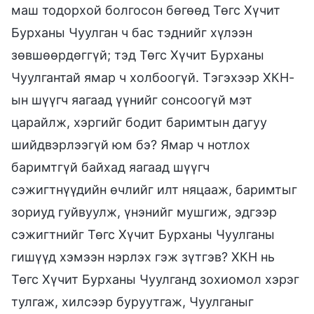
маш тодорхой болгосон бөгөөд Төгс Хүчит
Бурханы Чуулган ч бас тэднийг хүлээн
зөвшөөрдөггүй; тэд Төгс Хүчит Бурханы
Чуулгантай ямар ч холбоогүй. Тэгэхээр ХКН-
ын шүүгч яагаад үүнийг сонсоогүй мэт
царайлж, хэргийг бодит баримтын дагуу
шийдвэрлээгүй юм бэ? Ямар ч нотлох
баримтгүй байхад яагаад шүүгч
сэжигтнүүдийн өчлийг илт няцааж, баримтыг
зориуд гуйвуулж, үнэнийг мушгиж, эдгээр
сэжигтнийг Төгс Хүчит Бурханы Чуулганы
гишүүд хэмээн нэрлэх гэж зүтгэв? ХКН нь
Төгс Хүчит Бурханы Чуулганд зохиомол хэрэг
тулгаж, хилсээр буруутгаж, Чуулганыг