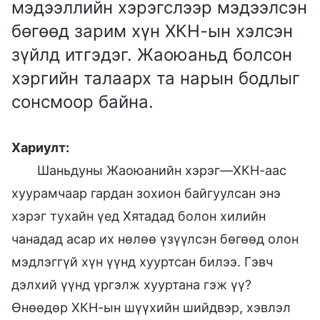
мэдээллийн хэрэгслээр мэдээлсэн
бөгөөд зарим хүн ХКН-ын хэлсэн
зүйлд итгэдэг. Жаоюаньд болсон
хэргийн талаарх та нарын бодлыг
сонсмоор байна.
Хариулт:
Шаньдуны Жаоюанийн хэрэг—ХКН-аас
хуурамчаар гардан зохион байгуулсан энэ
хэрэг тухайн үед Хятадад болон хилийн
чанадад асар их нөлөө үзүүлсэн бөгөөд олон
мэдлэггүй хүн үүнд хууртсан билээ. Гэвч
дэлхий үүнд үргэлж хууртана гэж үү?
Өнөөдөр ХКН-ын шүүхийн шийдвэр, хэвлэл