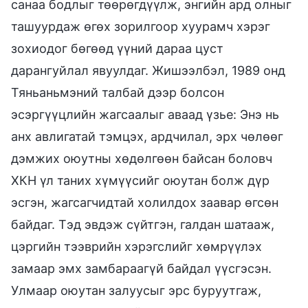
санаа бодлыг төөрөгдүүлж, энгийн ард олныг
ташуурдаж өгөх зорилгоор хуурамч хэрэг
зохиодог бөгөөд үүний дараа цуст
дарангуйлал явуулдаг. Жишээлбэл, 1989 онд
Тяньаньмэний талбай дээр болсон
эсэргүүцлийн жагсаалыг аваад үзье: Энэ нь
анх авлигатай тэмцэх, ардчилал, эрх чөлөөг
дэмжих оюутны хөдөлгөөн байсан боловч
ХКН үл таних хүмүүсийг оюутан болж дүр
эсгэн, жагсагчидтай холилдох заавар өгсөн
байдаг. Тэд эвдэж сүйтгэн, галдан шатааж,
цэргийн тээврийн хэрэгслийг хөмрүүлэх
замаар эмх замбараагүй байдал үүсгэсэн.
Улмаар оюутан залуусыг эрс буруутгаж,