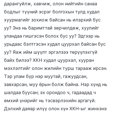
дарангуйлж, хавчиж, олон нийтийн санаа
бодлыг түүний эсрэг болгохын тулд худал
хуурмагийг зохиож байсан нь илэрхий бус
уу? Энэ нь баримттай зөрчилдөж, хуулийг
уландаа гишгэсэн болох бус уу? Эдгээр нь
урьдаас бэлтгэсэн худал цуурхал байсан бус
уу? Яаж ийм шүүлт эргэлзээ төрүүлэхгүй
байх билээ? ХКН худал цуурхал, хууран
мэхлэлтийг олон жилийн турш тарааж ирсэн.
Тэр улам бүр нэр муутай, гажуудсан,
завхарсан, муу ёрын болж байна. Нэр хүнд нь
шалдаа буусан; эх орондоо ч, гадаадад ч
өмхий үнэрийг нь тэсвэрлэхийн аргагүй.
Дэлхий даяар илүү олон хүн ХКН-ыг жинхэнэ