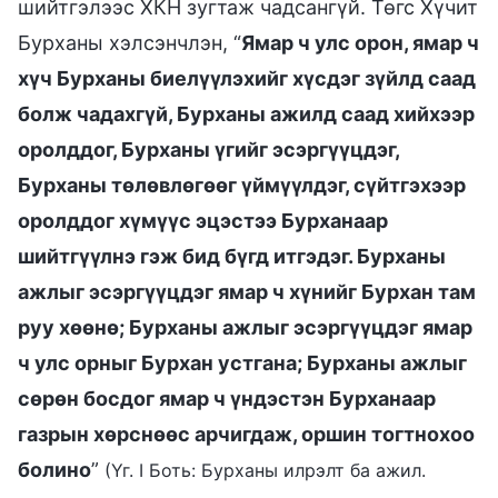
шийтгэлээс ХКН зугтаж чадсангүй. Төгс Хүчит
Бурханы хэлсэнчлэн, “
Ямар ч улс орон, ямар ч
хүч Бурханы биелүүлэхийг хүсдэг зүйлд саад
болж чадахгүй, Бурханы ажилд саад хийхээр
оролддог, Бурханы үгийг эсэргүүцдэг,
Бурханы төлөвлөгөөг үймүүлдэг, сүйтгэхээр
оролддог хүмүүс эцэстээ Бурханаар
шийтгүүлнэ гэж бид бүгд итгэдэг. Бурханы
ажлыг эсэргүүцдэг ямар ч хүнийг Бурхан там
руу хөөнө; Бурханы ажлыг эсэргүүцдэг ямар
ч улс орныг Бурхан устгана; Бурханы ажлыг
сөрөн босдог ямар ч үндэстэн Бурханаар
газрын хөрснөөс арчигдаж, оршин тогтнохоо
болино
”
(Үг. I Боть: Бурханы илрэлт ба ажил.