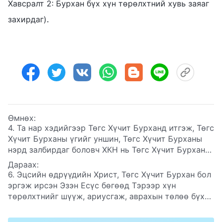
Хавсралт 2: Бурхан бүх хүн төрөлхтний хувь заяаг
.
захирдаг)
Өмнөх:
4. Та нар хэдийгээр Төгс Хүчит Бурханд итгэж, Төгс
Хүчит Бурханы үгийг уншин, Төгс Хүчит Бурханы
нэрд залбирдаг боловч ХКН нь Төгс Хүчит Бурханы
Чуулганыг хүн бий болгосон, та нар түүний хэлсэн
Дараах:
болгоныг хийдэг гэх мэдээлэл тарааж байна. Энэ
6. Эцсийн өдрүүдийн Христ, Төгс Хүчит Бурхан бол
хүн бол тахилч, Бурханы ашигласан хүн бөгөөд тэр
эргэж ирсэн Эзэн Есүс бөгөөд Тэрээр хүн
захиргааны бүх асуудлыг хариуцдаг гэж та нар
төрөлхтнийг шүүж, ариусгаж, аврахын төлөө бүх
гэрчилдэг. Би үүнийг ойлгож чадахгүй байна—Төгс
үнэнийг илэрхийлж байгаа гэж та нар гэрчилдэг.
Хүчит Бурханы чуулганыг чухамдаа хэн үүсгэн
Гэтэл ХКН та нарын итгэдэг “Төгс Хүчит Бурхан”