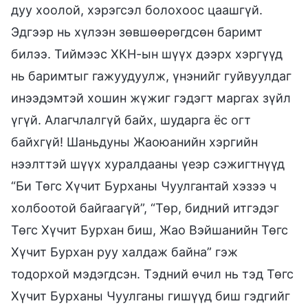
дуу хоолой, хэрэгсэл болохоос цаашгүй.
Эдгээр нь хүлээн зөвшөөрөгдсөн баримт
билээ. Тиймээс ХКН-ын шүүх дээрх хэргүүд
нь баримтыг гажуудуулж, үнэнийг гуйвуулдаг
инээдэмтэй хошин жүжиг гэдэгт маргах зүйл
үгүй. Алагчлалгүй байх, шударга ёс огт
байхгүй! Шаньдуны Жаоюанийн хэргийн
нээлттэй шүүх хуралдааны үеэр сэжигтнүүд
“Би Төгс Хүчит Бурханы Чуулгантай хэзээ ч
холбоотой байгаагүй”, “Төр, бидний итгэдэг
Төгс Хүчит Бурхан биш, Жао Вэйшанийн Төгс
Хүчит Бурхан руу халдаж байна” гэж
тодорхой мэдэгдсэн. Тэдний өчил нь тэд Төгс
Хүчит Бурханы Чуулганы гишүүд биш гэдгийг