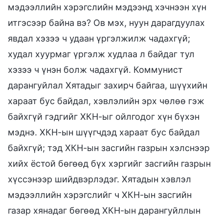
мэдээллийн хэрэгслийн мэдээнд хэчнээн хүн
итгэсээр байна вэ? Ов мэх, нуун дарагдуулах
явдал хэзээ ч удаан үргэлжилж чадахгүй;
худал хуурмаг үргэлж худлаа л байдаг тул
хэзээ ч үнэн болж чадахгүй. Коммунист
дарангуйлал Хятадыг захирч байгаа, шүүхийн
хараат бус байдал, хэвлэлийн эрх чөлөө гэж
байхгүй гэдгийг ХКН-ыг ойлгодог хүн бүхэн
мэднэ. ХКН-ын шүүгчдэд хараат бус байдал
байхгүй; тэд ХКН-ын засгийн газрын хэлснээр
хийх ёстой бөгөөд бүх хэргийг засгийн газрын
хүссэнээр шийдвэрлэдэг. Хятадын хэвлэл
мэдээллийн хэрэгслийг ч ХКН-ын засгийн
газар хянадаг бөгөөд ХКН-ын дарангуйллын