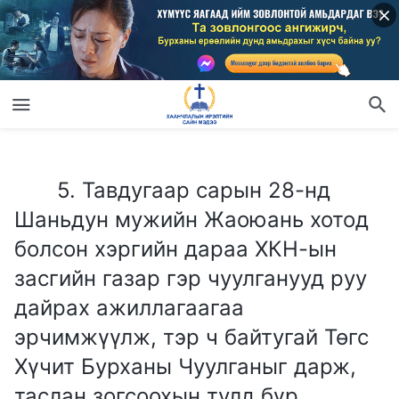
5. Тавдугаар сарын 28-нд Шаньдун мужийн Жаоюань хотод болсон хэргийн дараа ХКН-ын засгийн газар гэр чуулганууд руу дайрах ажиллагаагаа эрчимжүүлж, тэр ч байтугай Төгс Хүчит Бурханы Чуулганыг дарж, таслан зогсоохын тулд бүр зэвсэглэсэн цагдаа нарыг дайчилсан. Жаоюаньд болсон хэрэгт эргэлзэж байгаагаа олон хүн илэрхийлсэн бөгөөд үүнийг ХКН-ын зүгээс олон нийтийн санаа бодлыг Төгс Хүчит Бурханы Чуулганы эсрэг болгохын тулд зохиомол хэрэг үүсгэн чуулган руу дайрч, дарангуйлах гэсэн оролдлого гэж үзсэн. Гэсэн хэдий ч энэ хэргийг ХКН-ын шүүх дээр олон нийтэд нээлттэй хэлэлцэж, Хятадын томоохон хэвлэл мэдээллийн хэрэгслээр мэдээлсэн бөгөөд зарим хүн ХКН-ын хэлсэн зүйлд итгэдэг. Жаоюаньд болсон хэргийн талаарх та нарын бодлыг сонсмоор байна.
5. Тавдугаар сарын 28-нд
Шаньдун мужийн Жаоюань хотод
болсон хэргийн дараа ХКН-ын
засгийн газар гэр чуулганууд руу
дайрах ажиллагаагаа
эрчимжүүлж, тэр ч байтугай Төгс
Хүчит Бурханы Чуулганыг дарж,
таслан зогсоохын тулд бүр