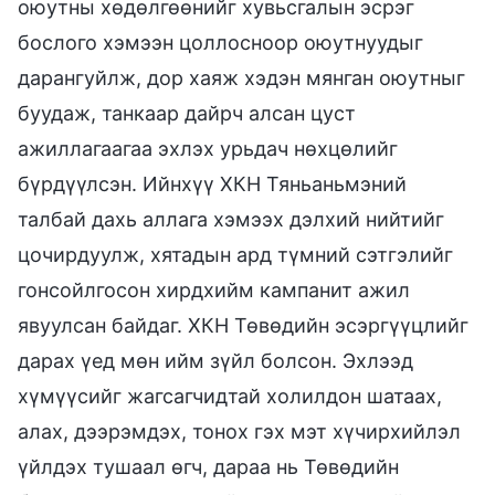
оюутны хөдөлгөөнийг хувьсгалын эсрэг
бослого хэмээн цоллосноор оюутнуудыг
дарангуйлж, дор хаяж хэдэн мянган оюутныг
буудаж, танкаар дайрч алсан цуст
ажиллагаагаа эхлэх урьдач нөхцөлийг
бүрдүүлсэн. Ийнхүү ХКН Тяньаньмэний
талбай дахь аллага хэмээх дэлхий нийтийг
цочирдуулж, хятадын ард түмний сэтгэлийг
гонсойлгосон хирдхийм кампанит ажил
явуулсан байдаг. ХКН Төвөдийн эсэргүүцлийг
дарах үед мөн ийм зүйл болсон. Эхлээд
хүмүүсийг жагсагчидтай холилдон шатаах,
алах, дээрэмдэх, тонох гэх мэт хүчирхийлэл
үйлдэх тушаал өгч, дараа нь Төвөдийн