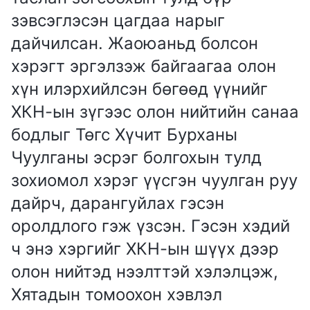
зэвсэглэсэн цагдаа нарыг
дайчилсан. Жаоюаньд болсон
хэрэгт эргэлзэж байгаагаа олон
хүн илэрхийлсэн бөгөөд үүнийг
ХКН-ын зүгээс олон нийтийн санаа
бодлыг Төгс Хүчит Бурханы
Чуулганы эсрэг болгохын тулд
зохиомол хэрэг үүсгэн чуулган руу
дайрч, дарангуйлах гэсэн
оролдлого гэж үзсэн. Гэсэн хэдий
ч энэ хэргийг ХКН-ын шүүх дээр
олон нийтэд нээлттэй хэлэлцэж,
Хятадын томоохон хэвлэл