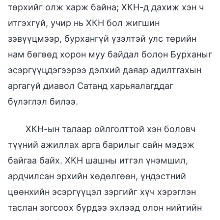
төрхийг олж харж байна; ХКН-д дахиж хэн ч
итгэхгүй, учир нь ХКН бол жигшин
зэвүүцмээр, бурхангүй үзэлтэй улс төрийн
нам бөгөөд хорон муу байдал болон Бурханыг
эсэргүүцдэгээрээ дэлхий даяар адилтгахын
аргагүй диавол Сатанд харьяалагддаг
бүлэглэл билээ.
ХКН-ын талаар ойлголттой хэн боловч
түүний ажиллах арга барилыг сайн мэдэж
байгаа байх. ХКН шашны итгэл үнэмшил,
ардчилсан эрхийн хөдөлгөөн, үндэстний
цөөнхийн эсэргүүцэл зэргийг хүч хэрэглэн
таслан зогсоох бүрдээ эхлээд олон нийтийн