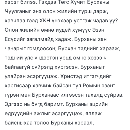
хэрэг билээ. Гэхдээ Төгс Хүчит Бурханы
Чуулганыг энэ олон жилийн турш дарж,
хавчлаа гээд ХКН үнэхээр устгаж чадав уу?
Олон жилийн өмнө иудей хүмүүс Эзэн
Есүсийг загалмайд хадаж, Бурханы зан
чанарыг гомдоосон; Бурхан тэднийг харааж,
тэдний улс үндэстэн урьд өмнө хэзээ ч
байгаагүй сүйрэлд хүргэсэн. Бурханыг
улайран эсэргүүцэж, Христэд итгэгчдийг
харгисаар хавчиж байсан тул Ромын эзэнт
гүрэн мөн Бурханаас илгээсэн тахалд сүйрэв.
Эдгээр нь бүгд баримт. Бурханы эцсийн
өдрүүдийн ажлыг эсэргүүцэж, яллаж
байсныхаа төлөө Бурханы хараал,