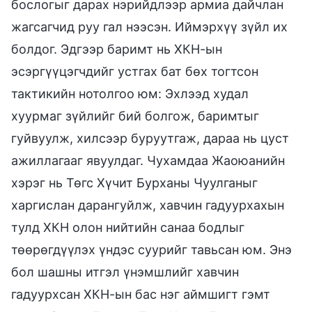
бослогыг дарах нэрийдлээр армиа дайчлан
жагсагчид руу гал нээсэн. Иймэрхүү зүйл их
болдог. Эдгээр баримт нь ХКН-ын
эсэргүүцэгчдийг устгах бат бөх тогтсон
тактикийн нотолгоо юм: Эхлээд худал
хуурмаг зүйлийг бий болгож, баримтыг
гуйвуулж, хилсээр буруутгаж, дараа нь цуст
ажиллагааг явуулдаг. Чухамдаа Жаоюанийн
хэрэг нь Төгс Хүчит Бурханы Чуулганыг
харгислан дарангуйлж, хавчин гадуурхахын
тулд ХКН олон нийтийн санаа бодлыг
төөрөгдүүлэх үндэс суурийг тавьсан юм. Энэ
бол шашны итгэл үнэмшлийг хавчин
гадуурхсан ХКН-ын бас нэг аймшигт гэмт