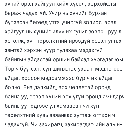
хүний эрэл хайгуул хийх хүсэл, хорхойслыг
барьж чадахгүй. Учир нь хүнийг Бурхан
бүтээсэн бөгөөд утга учиргүй золиос, эрэл
хайгуул нь хүнийг илүү их гуниг зовлон руу л
хөтөлж, хүн төрөлхтний ирээдүй эсвэл угтах
замтай хэрхэн нүүр тулахаа мэдэхгүй
байнгын айдастай оршин байхад хүргэдэг юм.
Тэр ч бүү хэл, хүн шинжлэх ухаан, мэдлэгээс
айдаг, хоосон мэдрэмжээс бүр ч их айдаг
болно. Энэ дэлхийд, эрх чөлөөтэй оронд
байна уу, эсвэл хүний эрх үгүй оронд амьдарч
байна уу гэдгээс үл хамааран чи хүн
төрөлхтний хувь заяанаас зугтаж огтхон ч
чадахгүй. Чи захирагч, захирагдагчийн аль нь