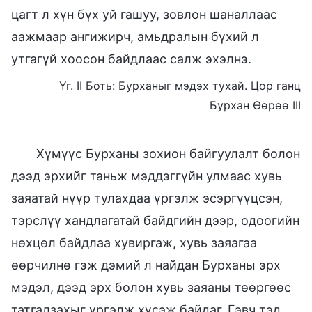
цагт л хүн бүх уй гашуу, зовлон шаналлаас
аажмаар ангижирч, амьдралын бүхий л
утгагүй хоосон байдлаас салж эхэлнэ.
Үг. II Боть: Бурханыг мэдэх тухай. Цор ганц
Бурхан Өөрөө III
Хүмүүс Бурханы зохион байгуулалт болон
дээд эрхийг таньж мэддэггүйн улмаас хувь
заяатай нүүр тулахдаа үргэлж эсэргүүцсэн,
тэрслүү хандлагатай байдгийн дээр, одоогийн
нөхцөл байдлаа хувиргаж, хувь заяагаа
өөрчилнө гэж дэмий л найдан Бурханы эрх
мэдэл, дээд эрх болон хувь заяаны төөргөөс
татгалзахыг үргэлж хүсэж байдаг. Гэвч тэд