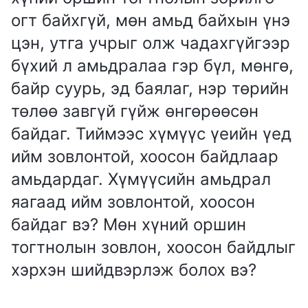
огт байхгүй, мөн амьд байхын үнэ
цэн, утга учрыг олж чадахгүйгээр
бүхий л амьдралаа гэр бүл, мөнгө,
байр суурь, эд баялаг, нэр төрийн
төлөө завгүй гүйж өнгөрөөсөн
байдаг. Тиймээс хүмүүс үеийн үед
ийм зовлонтой, хоосон байдлаар
амьдардаг. Хүмүүсийн амьдрал
яагаад ийм зовлонтой, хоосон
байдаг вэ? Мөн хүний оршин
тогтнолын зовлон, хоосон байдлыг
хэрхэн шийдвэрлэж болох вэ?