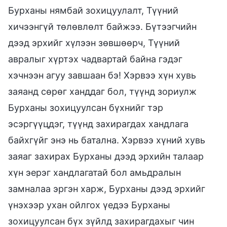
Бурханы нямбай зохицуулалт, Түүний
хичээнгүй төлөвлөлт байжээ. Бүтээгчийн
дээд эрхийг хүлээн зөвшөөрч, Түүний
авралыг хүртэх чадвартай байна гэдэг
хэчнээн агуу завшаан бэ! Хэрвээ хүн хувь
заяанд сөрөг ханддаг бол, түүнд зориулж
Бурханы зохицуулсан бүхнийг тэр
эсэргүүцдэг, түүнд захирагдах хандлага
байхгүйг энэ нь батална. Хэрвээ хүний хувь
заяаг захирах Бурханы дээд эрхийн талаар
хүн эерэг хандлагатай бол амьдралын
замналаа эргэн харж, Бурханы дээд эрхийг
үнэхээр ухан ойлгох үедээ Бурханы
зохицуулсан бүх зүйлд захирагдахыг чин