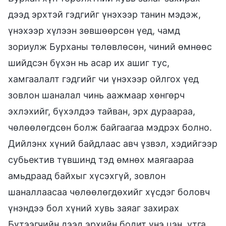
дээд эрхтэй гэдгийг үнэхээр танин мэдэж,
үнэхээр хүлээн зөвшөөрсөн үед, чамд
зориулж Бурханы төлөвлөсөн, чиний өмнөөс
шийдсэн бүхэн нь асар их ашиг тус,
хамгаалалт гэдгийг чи үнэхээр ойлгох үед
зовлон шаналал чинь аажмаар хөнгөрч
эхлэхийг, бүхэлдээ тайван, эрх дураараа,
чөлөөлөгдсөн болж байгаагаа мэдрэх болно.
Дийлэнх хүний байдлаас авч үзвэл, хэдийгээр
субьектив түвшинд тэд өмнөх маягаараа
амьдраад байхыг хүсэхгүй, зовлон
шаналлаасаа чөлөөлөгдөхийг хүсдэг боловч
үнэндээ бол хүний хувь заяаг захирах
Бүтээгчийн дээд эрхийн бодит үнэ цэн, утга