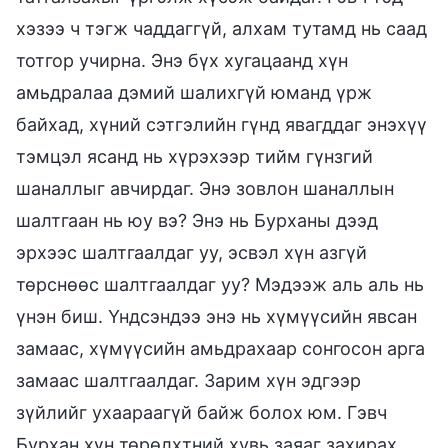
хэзээ ч тэгж чаддаггүй, алхам тутамд нь саад
тотгор учирна. Энэ бүх хугацаанд хүн
амьдралаа дэмий шалихгүй юманд үрж
байхад, хүний сэтгэлийн гүнд явагддаг энэхүү
тэмцэл ясанд нь хүрэхээр тийм гүнзгий
шаналлыг авчирдаг. Энэ зовлон шаналлын
шалтгаан нь юу вэ? Энэ нь Бурханы дээд
эрхээс шалтгаалдаг уу, эсвэл хүн азгүй
төрснөөс шалтгаалдаг уу? Мэдээж аль аль нь
үнэн биш. Үндсэндээ энэ нь хүмүүсийн явсан
замаас, хүмүүсийн амьдрахаар сонгосон арга
замаас шалтгаалдаг. Зарим хүн эдгээр
зүйлийг ухаараагүй байж болох юм. Гэвч
Бурхан хүн төрөлхтний хувь заяаг захирах