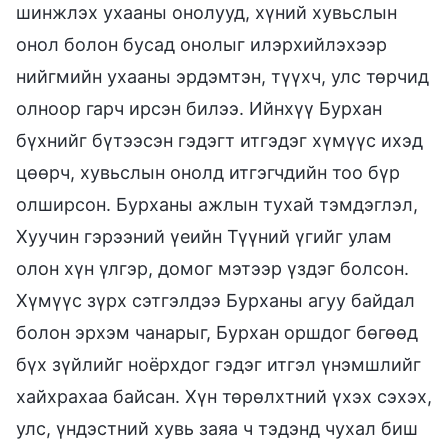
шинжлэх ухааны онолууд, хүний хувьслын
онол болон бусад онолыг илэрхийлэхээр
нийгмийн ухааны эрдэмтэн, түүхч, улс төрчид
олноор гарч ирсэн билээ. Ийнхүү Бурхан
бүхнийг бүтээсэн гэдэгт итгэдэг хүмүүс ихэд
цөөрч, хувьслын онолд итгэгчдийн тоо бүр
олширсон. Бурханы ажлын тухай тэмдэглэл,
Хуучин гэрээний үеийн Түүний үгийг улам
олон хүн үлгэр, домог мэтээр үздэг болсон.
Хүмүүс зүрх сэтгэлдээ Бурханы агуу байдал
болон эрхэм чанарыг, Бурхан оршдог бөгөөд
бүх зүйлийг ноёрхдог гэдэг итгэл үнэмшлийг
хайхрахаа байсан. Хүн төрөлхтний үхэх сэхэх,
улс, үндэстний хувь заяа ч тэдэнд чухал биш