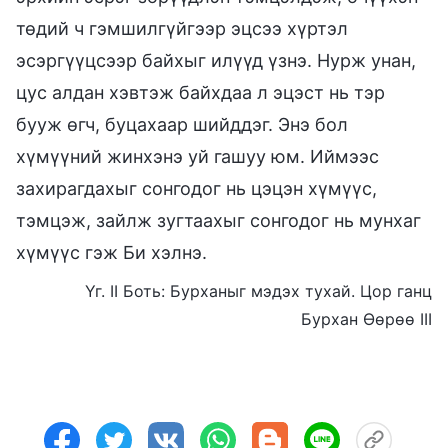
төдий ч гэмшилгүйгээр эцсээ хүртэл
эсэргүүцсээр байхыг илүүд үзнэ. Нурж унан,
цус алдан хэвтэж байхдаа л эцэст нь тэр
бууж өгч, буцахаар шийддэг. Энэ бол
хүмүүний жинхэнэ уй гашуу юм. Иймээс
захирагдахыг сонгодог нь цэцэн хүмүүс,
тэмцэж, зайлж зугтаахыг сонгодог нь мунхаг
хүмүүс гэж Би хэлнэ.
Үг. II Боть: Бурханыг мэдэх тухай. Цор ганц
Бурхан Өөрөө III