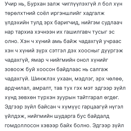
Учир нь, Бурхан залж чиглүүлэхгүй л бол хүн
төрөлхтний соёл иргэншлийг хадгалж
үлдэхийн тулд эрх баригчид, нийгэм судлаач
нар тархиа хэчнээн их гашилгавч тусыг эс
олно. Хэн ч хүний амь байж чадахгүй учраас
хэн ч хүний зүрх сэтгэл дэх хоосныг дүүргэж
чадахгүй, ямар ч нийгмийн онол хүнийг
зовоож буй хоосон байдлаас нь салгаж
чадахгүй. Шинжлэх ухаан, мэдлэг, эрх чөлөө,
ардчилал, амралт, тав тух гэх мэт эдгээр зүйл
хүнд зөвхөн түрхэн зуурын тайтгарал өгдөг.
Эдгээр зүйл байсан ч хүмүүс гарцаагүй нүгэл
үйлдэж, нийгмийн шударга бус байдалд
гомдоллосон хэвээр байх болно. Эдгээр зүйл