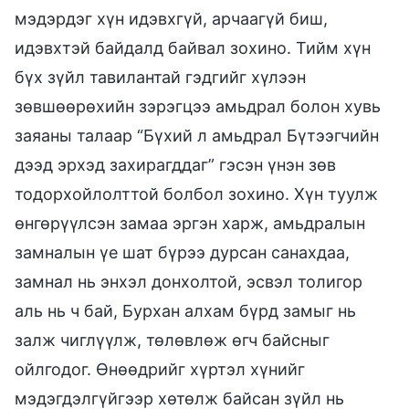
мэдэрдэг хүн идэвхгүй, арчаагүй биш,
идэвхтэй байдалд байвал зохино. Тийм хүн
бүх зүйл тавилантай гэдгийг хүлээн
зөвшөөрөхийн зэрэгцээ амьдрал болон хувь
заяаны талаар “Бүхий л амьдрал Бүтээгчийн
дээд эрхэд захирагддаг” гэсэн үнэн зөв
тодорхойлолттой болбол зохино. Хүн туулж
өнгөрүүлсэн замаа эргэн харж, амьдралын
замналын үе шат бүрээ дурсан санахдаа,
замнал нь энхэл донхолтой, эсвэл толигор
аль нь ч бай, Бурхан алхам бүрд замыг нь
залж чиглүүлж, төлөвлөж өгч байсныг
ойлгодог. Өнөөдрийг хүртэл хүнийг
мэдэгдэлгүйгээр хөтөлж байсан зүйл нь