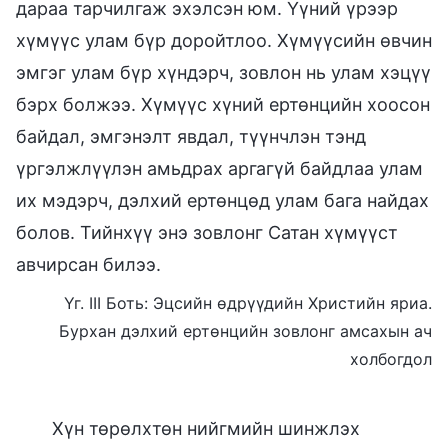
дараа тарчилгаж эхэлсэн юм. Үүний үрээр
хүмүүс улам бүр доройтлоо. Хүмүүсийн өвчин
эмгэг улам бүр хүндэрч, зовлон нь улам хэцүү
бэрх болжээ. Хүмүүс хүний ертөнцийн хоосон
байдал, эмгэнэлт явдал, түүнчлэн тэнд
үргэлжлүүлэн амьдрах аргагүй байдлаа улам
их мэдэрч, дэлхий ертөнцөд улам бага найдах
болов. Тийнхүү энэ зовлонг Сатан хүмүүст
авчирсан билээ.
Үг. III Боть: Эцсийн өдрүүдийн Христийн яриа.
Бурхан дэлхий ертөнцийн зовлонг амсахын ач
холбогдол
Хүн төрөлхтөн нийгмийн шинжлэх