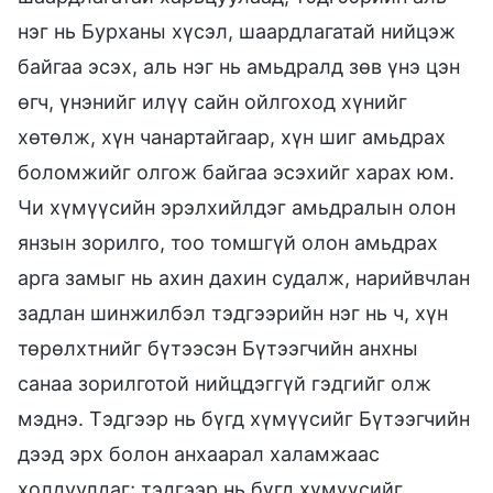
нэг нь Бурханы хүсэл, шаардлагатай нийцэж
байгаа эсэх, аль нэг нь амьдралд зөв үнэ цэн
өгч, үнэнийг илүү сайн ойлгоход хүнийг
хөтөлж, хүн чанартайгаар, хүн шиг амьдрах
боломжийг олгож байгаа эсэхийг харах юм.
Чи хүмүүсийн эрэлхийлдэг амьдралын олон
янзын зорилго, тоо томшгүй олон амьдрах
арга замыг нь ахин дахин судалж, нарийвчлан
задлан шинжилбэл тэдгээрийн нэг нь ч, хүн
төрөлхтнийг бүтээсэн Бүтээгчийн анхны
санаа зорилготой нийцдэггүй гэдгийг олж
мэднэ. Тэдгээр нь бүгд хүмүүсийг Бүтээгчийн
дээд эрх болон анхаарал халамжаас
холдуулдаг; тэдгээр нь бүгд хүмүүсийг