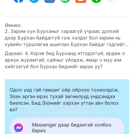
Өмнөх:
2. Зарим хүн Бурханыг хараагүй учраас дэлхий
дээр Бурхан байдаггүй гэж хэлдэг бол зарим нь
хувийн туршлагаа ашиглан Бурхан байдаг гэдгийг
гэрчилдэг. Бурхан үнэхээр байдаг эсэхийг бид
Дараах:
4. Хэрэв бид Бурханд итгэдэггүй, ердөө л
мэдэхгүй учраас Бурхан байдаг эсэхийг бид
ариун журамтай, сайныг үйлдэж, ямар ч муу юм
хэрхэн тодорхойлж болох вэ?
хийгээгүй бол Бурхан биднийг аврах уу?
Одоо үед гай гамшиг ойр ойрхон тохиолдож,
Эзэн эргэн ирэх тухай зөгнөлүүд үндсэндээ
биелсэн. Бид Эзэнийг хэрхэн угтан авч болох
вэ?
Messenger дээр бидэнтэй холбоо
барих