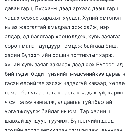
даван гарч, Бурханы дээд эрхээс дээш гарч
чадах эсэхээ харахыг хүсдэг. Хүний эмгэнэл
нь аз жаргалтай амьдрал эрж хайж, нэр
алдар, эд баялгаар хөөцөлдөж, хувь заяагаа
сөрөн манан дундуур тэмцэж байгаад биш,
харин Бүтээгчийн оршин тогтнолыг харж,
хүний хувь заяаг захирах дээд эрх Бүтээгчид
бий гэдэг бодит үнэнийг мэдсэнийхээ дараа ч
гэсэн өөрийгөө засаж чадахгүй хэвээр, хөлөө
намаг балчгаас татаж гаргаж чадахгүй, харин
ч сэтгэлээ чангалж, алдаагаа туйлбартай
үргэлжлүүлж байдаг нь юм. Тэр харин ч
шавхай дундуур туучиж, Бүтээгчийн дээд
эрхийн эсрэг зөрүүдлэн тэмцэлдэж, өчүүхэн