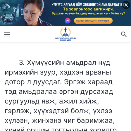
3. Хүмүүсийн амьдрал нүд ирмэхийн зуур, хэдхэн арваны дотор л дуусдаг. Эргэж хараад тэд амьдралаа эргэн дурсахад сургуульд явж, ажил хийж, гэрлэж, хүүхэдтэй болж, үхлээ хүлээн, жинхэнэ чиг баримжаа, хүний оршин тогтнолын зорилго огт байхгүй, мөн амьд байхын үнэ цэн, утга учрыг олж чадахгүйгээр бүхий л амьдралаа гэр бүл, мөнгө, байр суурь, эд баялаг, нэр төрийн төлөө завгүй гүйж өнгөрөөсөн байдаг. Тиймээс хүмүүс үеийн үед ийм зовлонтой, хоосон байдлаар амьдардаг. Хүмүүсийн амьдрал яагаад ийм зовлонтой, хоосон байдаг вэ? Мөн хүний оршин тогтнолын зовлон, хоосон байдлыг хэрхэн шийдвэрлэж болох вэ?
3. Хүмүүсийн амьдрал нүд
ирмэхийн зуур, хэдхэн арваны
дотор л дуусдаг. Эргэж хараад
тэд амьдралаа эргэн дурсахад
сургуульд явж, ажил хийж,
гэрлэж, хүүхэдтэй болж, үхлээ
хүлээн, жинхэнэ чиг баримжаа,
хүний оршин тогтнолын зорилго