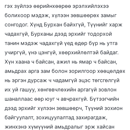
гэх зүйлээ өөрийнхөөрөө эрэлхийлэхээ
болихоор мэдэж, хүлээн зөвшөөрөх замыг
сонгодог. Хүнд Бурхан байхгүй, Түүнийг харж
чадахгүй, Бурханы дээд эрхийг тодорхой
танин мэдэж чадахгүй үед өдөр бүр нь утга
учиргүй, үнэ цэнгүй, хөөрхийлөлтэй байдаг.
Хүн хаана ч байсан, ажил нь ямар ч байсан,
амьдрах арга зам болон зорилгоор хөөцөлдөх
нь эргэн дурсаж ч чадамгүй эцэс төгсгөлгүй
их уй гашуу, хөнгөвчлөхийн аргагүй зовлон
шаналлаас өөр юуг ч авчрахгүй. Бүтээгчийн
дээд эрхийг хүлээн зөвшөөрч, Түүний зохион
байгуулалт, зохицуулалтад захирагдаж,
жинхэнэ хүмүүний амьдралыг эрж хайсан