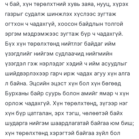
ч бай, хүн төрөлхтний хувь заяа, нууц, хүрэх
газрыг судалж шинжлэх хүслээс зугтаж
огтхон ч чадахгүй, хоосон байдлын толгой
эргэм мэдрэмжээс зугтаж бүр ч чадахгүй.
Бүх хүн төрөлхтөнд нийтлэг байдаг ийм
үзэгдлийг нийгэм судлаачид нийгмийн
үзэгдэл гэж нэрлэдэг хэдий ч ийм асуудлыг
шийдвэрлэхээр гарч ирж чадах агуу хүн алга
л байна. Эцсийн эцэст хүн бол хүн бөгөөд
Бурханы байр суурь болон амийг ямар ч хүн
орлож чадахгүй. Хүн төрөлхтөнд, зүгээр нэг
хүн бүр цатгалан, эрх тэгш, чөлөөтэй байх
шударга нийгэм шаардлагатай байгаа юм биш;
хүн төрөлхтөнд хэрэгтэй байгаа зүйл бол