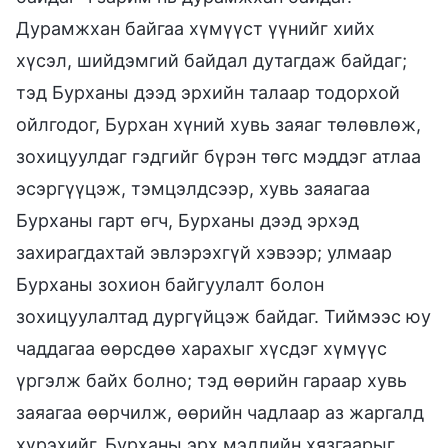
Дурамжхан байгаа хүмүүст үүнийг хийх
хүсэл, шийдэмгий байдал дутагдаж байдаг;
тэд Бурханы дээд эрхийн талаар тодорхой
ойлгодог, Бурхан хүний хувь заяаг төлөвлөж,
зохицуулдаг гэдгийг бүрэн төгс мэддэг атлаа
эсэргүүцэж, тэмцэлдсээр, хувь заяагаа
Бурханы гарт өгч, Бурханы дээд эрхэд
захирагдахтай эвлэрэхгүй хэвээр; улмаар
Бурханы зохион байгуулалт болон
зохицуулалтад дургүйцэж байдаг. Тиймээс юу
чаддагаа өөрсдөө харахыг хүсдэг хүмүүс
үргэлж байх болно; тэд өөрийн гараар хувь
заяагаа өөрчилж, өөрийн чадлаар аз жаргалд
хүрэхийг, Бурханы эрх мэдлийн хязгаарыг