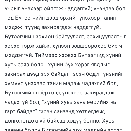
учрыг үнэхээр ойлгож чаддаггүй; үнэндээ бол
тэд Бүтээгчийн дээд эрхийг үнэхээр танин
мэдэж, түүнд захирагдаж чаддаггүй,
Бүтээгчийн зохион байгуулалт, зохицуулалтыг
хэрхэн эрж хайж, хүлээн зөвшөөрөхөө бүр ч
мэддэггүй. Тиймээс хэрвээ Бүтээгчид хүний
хувь заяа болон хүний бүх хэрэг явдлыг
захирах дээд эрх байдаг гэсэн бодит үнэнийг
хүмүүс үнэхээр танин мэдэж чадахгүй бол,
Бүтээгчийн ноёрхолд үнэхээр захирагдаж
чадахгүй бол, “хүний хувь заяа өөрийнх нь
гарт байдаг” гэсэн санаанд хөтлөгдөж,
дөнгөлөгдөхгүй байхад хэцүү болно. Хувь
заяаны болон Бүтээгчийн эрх мэдлийн эсрэг