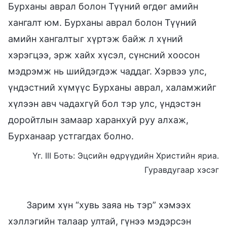
Бурханы аврал болон Түүний өгдөг амийн
хангалт юм. Бурханы аврал болон Түүний
амийн хангалтыг хүртэж байж л хүний
хэрэгцээ, эрж хайх хүсэл, сүнсний хоосон
мэдрэмж нь шийдэгдэж чаддаг. Хэрвээ улс,
үндэстний хүмүүс Бурханы аврал, халамжийг
хүлээн авч чадахгүй бол тэр улс, үндэстэн
доройтлын замаар харанхуй руу алхаж,
Бурханаар устгагдах болно.
Үг. III Боть: Эцсийн өдрүүдийн Христийн яриа.
Гуравдугаар хэсэг
Зарим хүн “хувь заяа нь тэр” хэмээх
хэллэгийн талаар ултай, гүнээ мэдэрсэн