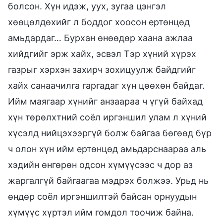
болсон. Хүн идэж, уух, зугаа цэнгэл
хөөцөлдөхийг л боддог хоосон ертөнцөд
амьдардаг… Бурхан өнөөдөр хаана ажлаа
хийдгийг эрж хайх, эсвэл Тэр хүний хүрэх
газрыг хэрхэн захирч зохицуулж байдгийг
хайх санаачилга гаргадаг хүн цөөхөн байдаг.
Ийм маягаар хүнийг анзаараа ч үгүй байхад
хүн төрөлхтний соёл иргэншил улам л хүний
хүсэлд нийцэхээргүй болж байгаа бөгөөд бүр
ч олон хүн ийм ертөнцөд амьдарснаараа аль
хэдийн өнгөрөн одсон хүмүүсээс ч дор аз
жаргалгүй байгаагаа мэдрэх болжээ. Урьд нь
өндөр соёл иргэншилтэй байсан орнуудын
хүмүүс хүртэл ийм гомдол тоочиж байна.