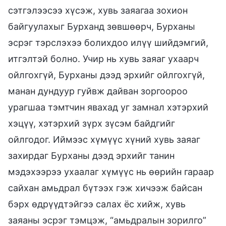
сэтгэлээсээ хүсэж, хувь заяагаа зохион
байгуулахыг Бурханд зөвшөөрч, Бурханы
эсрэг тэрслэхээ болихдоо илүү шийдэмгий,
итгэлтэй болно. Учир нь хувь заяаг ухаарч
ойлгохгүй, Бурханы дээд эрхийг ойлгохгүй,
манан дундуур гуйвж дайван зоргоороо
урагшаа тэмтчин явахад уг замнал хэтэрхий
хэцүү, хэтэрхий зүрх зүсэм байдгийг
ойлгодог. Иймээс хүмүүс хүний хувь заяаг
захирдаг Бурханы дээд эрхийг танин
мэдэхээрээ ухаалаг хүмүүс нь өөрийн гараар
сайхан амьдрал бүтээх гэж хичээж байсан
бэрх өдрүүдтэйгээ салах ёс хийж, хувь
заяаны эсрэг тэмцэж, “амьдралын зорилго”