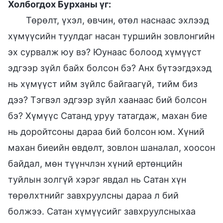
Холбогдох Бурханы үг:
Төрөлт, үхэл, өвчин, өтөл наснаас эхлээд
хүмүүсийн туулдаг насан туршийн зовлонгийн
эх сурвалж юу вэ? Юунаас болоод хүмүүст
эдгээр зүйл байх болсон бэ? Анх бүтээгдэхэд
нь хүмүүст ийм зүйлс байгаагүй, тийм биз
дээ? Тэгвэл эдгээр зүйл хаанаас бий болсон
бэ? Хүмүүс Сатанд уруу татагдаж, махан бие
нь доройтсоны дараа бий болсон юм. Хүний
махан биеийн өвдөлт, зовлон шаналал, хоосон
байдал, мөн түүнчлэн хүний ертөнцийн
туйлын золгүй хэрэг явдал нь Сатан хүн
төрөлхтнийг завхруулсны дараа л бий
болжээ. Сатан хүмүүсийг завхруулсныхаа