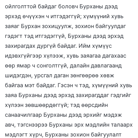
ойлголттой байдаг боловч Бурханы дээд
эрхэд өчүүхэн ч итгэдэггүй; хүмүүний хувь
заяаг Бурхан зохицуулж, зохион байгуулдаг
гэдэгт тэд итгэдэггүй, Бурханы дээд эрхэд
захирагдах дургүй байдаг. Ийм хүмүүс
идэвхгүйгээр хүлээж, хувь заяагаа дагахаас
өөр ямар ч сонголтгүй, далайн давлагаанд
шидэгдэн, урсгал даган зөнгөөрөө хөвж
байгаа мэт байдаг. Гэсэн ч тэд, хүмүүний хувь
заяа Бурханы дээд эрхэд захирагддаг гэдгийг
хүлээн зөвшөөрдөггүй; тэд өөрсдийн
санаачилгаар Бурханы дээд эрхийг мэдэж
авч, тэгснээрээ Бурханы эрх мэдлийн талаарх
мэдлэгт хүрч, Бурханы зохион байгуулалт