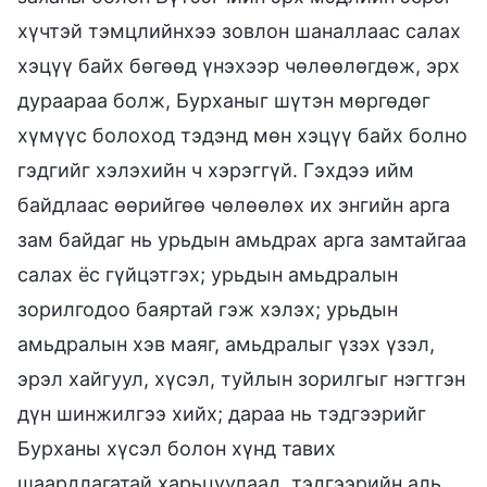
хүчтэй тэмцлийнхээ зовлон шаналлаас салах
хэцүү байх бөгөөд үнэхээр чөлөөлөгдөж, эрх
дураараа болж, Бурханыг шүтэн мөргөдөг
хүмүүс болоход тэдэнд мөн хэцүү байх болно
гэдгийг хэлэхийн ч хэрэггүй. Гэхдээ ийм
байдлаас өөрийгөө чөлөөлөх их энгийн арга
зам байдаг нь урьдын амьдрах арга замтайгаа
салах ёс гүйцэтгэх; урьдын амьдралын
зорилгодоо баяртай гэж хэлэх; урьдын
амьдралын хэв маяг, амьдралыг үзэх үзэл,
эрэл хайгуул, хүсэл, туйлын зорилгыг нэгтгэн
дүн шинжилгээ хийх; дараа нь тэдгээрийг
Бурханы хүсэл болон хүнд тавих
шаардлагатай харьцуулаад, тэдгээрийн аль