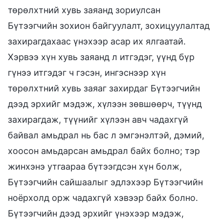
төрөлхтний хувь заяанд зориулсан
Бүтээгчийн зохион байгуулалт, зохицуулалтад
захирагдахаас үнэхээр асар их ялгаатай.
Хэрвээ хүн хувь заяанд л итгэдэг, үүнд бүр
гүнээ итгэдэг ч гэсэн, ингэснээр хүн
төрөлхтний хувь заяаг захирдаг Бүтээгчийн
дээд эрхийг мэдэж, хүлээн зөвшөөрч, түүнд
захирагдаж, түүнийг хүлээн авч чадахгүй
байвал амьдрал нь бас л эмгэнэлтэй, дэмий,
хоосон амьдарсан амьдрал байх болно; тэр
жинхэнэ утгаараа бүтээгдсэн хүн болж,
Бүтээгчийн сайшаалыг эдлэхээр Бүтээгчийн
ноёрхолд орж чадахгүй хэвээр байх болно.
Бүтээгчийн дээд эрхийг үнэхээр мэдэж,