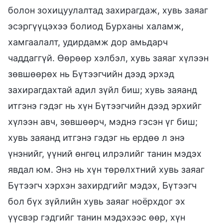
болон зохицуулалтад захирагдаж, хувь заяаг
эсэргүүцэхээ болиод Бурханы халамж,
хамгаалалт, удирдамж дор амьдарч
чаддаггүй. Өөрөөр хэлбэл, хувь заяаг хүлээн
зөвшөөрөх нь Бүтээгчийн дээд эрхэд
захирагдахтай адил зүйл биш; хувь заяанд
итгэнэ гэдэг нь хүн Бүтээгчийн дээд эрхийг
хүлээн авч, зөвшөөрч, мэднэ гэсэн үг биш;
хувь заяанд итгэнэ гэдэг нь ердөө л энэ
үнэнийг, үүний өнгөц илрэлийг танин мэдэх
явдал юм. Энэ нь хүн төрөлхтний хувь заяаг
Бүтээгч хэрхэн захирдгийг мэдэх, Бүтээгч
бол бүх зүйлийн хувь заяаг ноёрхдог эх
үүсвэр гэдгийг танин мэдэхээс өөр, хүн