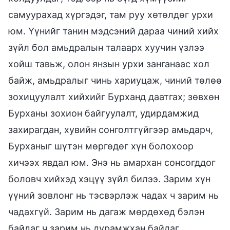
самуурахад хүргэдэг, там руу хөтөлдөг урхи
юм. Үүнийг танин мэдсэний дараа чиний хийх
зүйл бол амьдралын талаарх хуучин үзлээ
хойш тавьж, олон янзын урхи занганаас хол
байж, амьдралыг чинь хариуцаж, чиний төлөө
зохицуулалт хийхийг Бурханд даатгах; зөвхөн
Бурханы зохион байгуулалт, удирдамжид
захирагдан, хувийн сонголтгүйгээр амьдарч,
Бурханыг шүтэн мөргөдөг хүн болохоор
хичээх явдал юм. Энэ нь амархан сонсогддог
боловч хийхэд хэцүү зүйл билээ. Зарим хүн
үүний зовлонг нь тэсвэрлэж чадах ч зарим нь
чадахгүй. Зарим нь дагаж мөрдөхөд бэлэн
байдаг ч зарим нь дурамжхан байдаг.