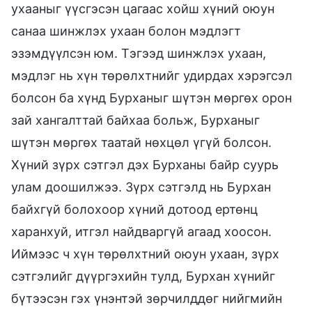
ухааныг үүсгэсэн цагаас хойш хүний оюун
санаа шинжлэх ухаан болон мэдлэгт
эзэмдүүлсэн юм. Тэгээд шинжлэх ухаан,
мэдлэг нь хүн төрөлхтнийг удирдах хэрэгсэл
болсон ба хүнд Бурханыг шүтэн мөргөх орон
зай хангалттай байхаа больж, Бурханыг
шүтэн мөргөх таатай нөхцөл үгүй болсон.
Хүний зүрх сэтгэл дэх Бурханы байр суурь
улам доошилжээ. Зүрх сэтгэлд нь Бурхан
байхгүй болохоор хүний дотоод ертөнц
харанхуй, итгэл найдваргүй агаад хоосон.
Иймээс ч хүн төрөлхтний оюун ухаан, зүрх
сэтгэлийг дүүргэхийн тулд, Бурхан хүнийг
бүтээсэн гэх үнэнтэй зөрчилддөг нийгмийн