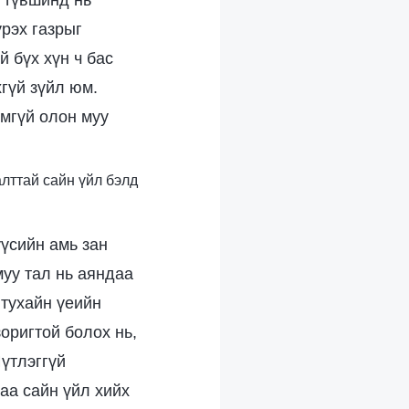
й түвшинд нь
үрэх газрыг
й бүх хүн ч бас
хгүй зүйл юм.
мгүй олон муу
алттай сайн үйл бэлд
үүсийн амь зан
муу тал нь аяндаа
 тухайн үеийн
оригтой болох нь,
Шүтлэггүй
аа сайн үйл хийх