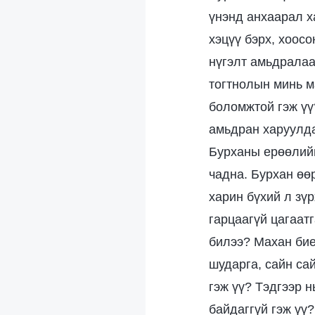
үнэнд анхаарал х
хэцүү бэрх, хоос
нүгэлт амьдралаа
тогтнолын минь м
боломжтой гэж үү
амьдран харуулда
Бурханы ерөөлийг
чадна. Бурхан өө
харин бүхий л зүр
гарцаагүй цагаатг
билээ? Махан бие
шударга, сайн са
гэж үү? Тэдгээр н
байдаггүй гэж үү