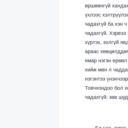
өршөөнгүй хандах
үхлээс хэлтрүүлэ
чадахгүй ба хэн 
чадахгүй. Хэрвээ
хүртэх, золгүй я
араас хөөцөлддөг
ямар нэгэн ерөөл
хийж мөн л чадда
нэгэнтээ үнэнчээр
Товчхондоо бол х
чадахгүй; зөв шу