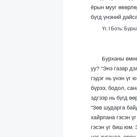
ёрын мууг өвөрлө
бүгд үнэний дайс
Үг. I Боть: Бу
Бурханы өмнө
уу? “Энэ газар дэ
гэдэг нь үнэн үг 
бүрээ, бодол, сан
эдгээр нь бүгд ө
“Зөв шударга байд
хайрлана гэсэн ү
гэсэн үг биш юм.