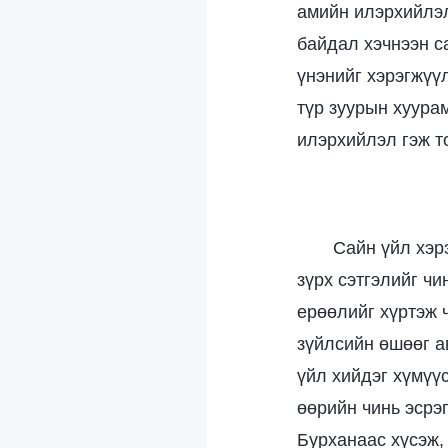
амийн илэрхийлэл
байдал хэчнээн с
үнэнийг хэрэгжүү
түр зуурын хуура
илэрхийлэл гэж т
Сайн үйл хэр
зүрх сэтгэлийг чи
ерөөлийг хүртэж ч
зүйлсийн өшөөг ав
үйл хийдэг хүмүүс
өөрийн чинь эсрэ
Бурханаас хүсэж, 