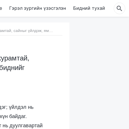
е
Гэрэл зургийн үзэсгэлэн
Бидний тухай
4. Хэрэв бид Бурханд итгэдэггүй, ердөө л ариун журамтай, сайныг үйлдэж, ямар ч муу юм хийгээгүй бол Бурхан биднийг аврах уу?
журамтай,
 биднийг
эг; үйлдэл нь
хүн байдаг.
т нь дуулгавартай