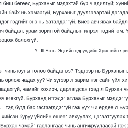
 биш бөгөөд Бурханыг мэдэхтэй бүр ч адилгүй; хүний
айн байх нь хамаагүй, Бурханыг дуулгавартай дагадаг
лдэг гэдгийг энэ нь баталдаггүй. Биеэ авч явах байд
мч байдал; урам зоригтой байдлын илрэл төдий юм. 
ооцож болохгүй.
Үг. III Боть: Эцсийн өдрүүдийн Христийн яри
эг чинь юуны төлөө байдаг вэ? Тэдгээр нь Бурханыг 
нь орлож чадах уу? Чи зүгээр л зарим нэг сайн үйл 
адахгүй, чамайг хохирч, дарлагдсан гээд л Бурхан ч
ч өгөхгүй. Бурханд итгэдэг атлаа Бурханыг мэддэггү
—тэд бүгд бас гэсгээгддэггүй гэж үү? Чи ердөө л Бу
г хийсэн буруу үйлийн өшөөг авхуулах, цагаатгуулах 
Бурхан чамайг гаслангаас чинь ангижруулаасай гэж х