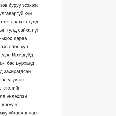
 зөв буруу эсэхээс
улгаваргүй хүн
р олж авахын тулд
ын тулд сайхан үг
оныхоо дараа
мээс олон хүн
сдэг. Ирээдүйд,
лж, бас Бурханд
уд захирагдсан
лэл үзүүлэх
өгсгөлийг
элд үндэслэн
 дагуу ч
 муу үйлдэлд яавч