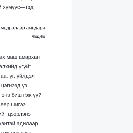
үй хүмүүс—тэд
й амьдралаар амьдарч
чадна
лах маш амархан
элхийд үгүй”
аа, үг, үйлдэл
э цэгнээд үз—
 энэ биш гэж үү?
 өөр шигээ
ийг цээрлэнэ
үхэнтэй адилаар