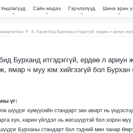
Уншлагууд
Сайн мэдээ
Гэрчлэлүүд
Шинэ эрин ү
ааварчилгаа
 бид Бурханд итгэдэггүй, ердөө л ариун 
ж, ямар ч муу юм хийгээгүй бол Бурхан
ны үг:
лж шүүдэг хүмүүсийн стандарт зан авирт нь үндэслэд
рга хүн, харин үйлдэл нь жигшүүртэй бол хорон муу 
шүүдэг Бурханы стандарт бол тэдний мөн чанар Өөр