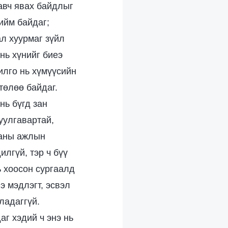
 авч явах байдлыг
тийм байдаг;
ал хуурмаг зүйл
нь хүнийг биеэ
илго нь хүмүүсийн
төлөө байдаг.
нь бүгд зан
уулгавартай,
ханы ажлын
лгүй, тэр ч бүү
ь хоосон сургаалд
э мэдлэгт, эсвэл
ладаггүй.
аг хэдий ч энэ нь