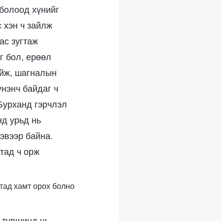
 болоод хүнийг
 хэн ч зайлж
ас зугтаж
г бол, ерөөл
айж, шагналын
үнэнч байдаг ч
Бурханд гэрчлэл
нд урьд нь
хэвээр байна.
тад ч орж
лтад хамт орох болно