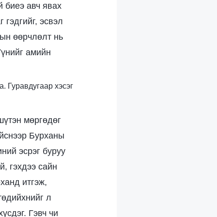
 биеэ авч явах
 гэдгийг, эсвэл
лын өөрчлөлт нь
Үүнийг амийн
а. Гуравдугаар хэсэг
шүтэн мөргөдөг
хийснээр Бурханы
иний эсрэг буруу
й, гэхдээ сайн
рханд итгэж,
төдийхнийг л
үсдэг. Гэвч чи