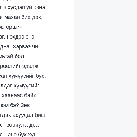
 ч хүсдэггүй. Энэ
и махан бие дэх,
ж, оршин
г. Гэхдээ энэ
дна. Хэрвээ чи
мьтай бол
ерөөлийг эдэлж
ан хүмүүсийг бус,
улдаг хүмүүсийг
л хаанаас байх
 юм бэ? Зөв
игдах асуудал биш
үст зориулагдсан
үс—энэ бүх хүн