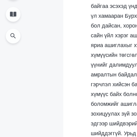
байгаа эсэхэд үнд
үл хамааран Бурх
бол дайсан, хоро
сайн үйл хэрэг аш
яриа ашиглахыг х
хүмүүсийн төгсгөл
үүнийг далимдуул
амралтын байдалд
гэрчлэл хийсэн ба
хүмүүс байх болн
боломжийг ашигла
зохицуулах зүй з
эдгээр шийдвэрийг
шийддэггүй. Урьд