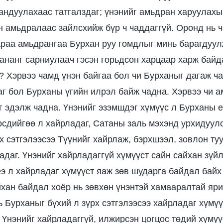
андуулахаас татгалздаг; үнэнийг амьдран харуулахыг
он амьдралаас зайлсхийж бүр ч чаддаггүй. Оронд нь ч
раа амьдрангаа Бурхан руу гомдлыг минь барагдуул
ананг сарниулаач гэсэн горьдсон харцаар харж байда
? Хэрвээ чамд үнэн байгаа бол чи Бурханыг дагаж ча
г бол Бурханы үгийн илрэл байж чадна. Хэрвээ чи а
 эдэлж чадна. Үнэнийг эзэмшдэг хүмүүс л Бурханы 
рсдийгөө л хайрладаг, Сатаны заль мэхэнд урхидуулс
х сэтгэлээсээ Түүнийг хайрлаж, бэрхшээл, зовлон ту
адаг. Үнэнийг хайрладаггүй хүмүүст сайн сайхан зүй
э л хайрладаг хүмүүст яаж зөв шударга байдал байх
йхан байдал хоёр нь зөвхөн үнэнтэй хамааралтай яр
ь Бурханыг бүхий л зүрх сэтгэлээсээ хайрладаг хүмү
? Үнэнийг хайрладаггүй, илжирсэн цогцос төдий хүмү