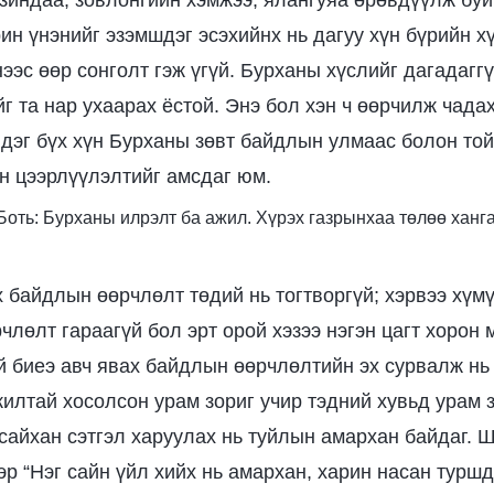
г зиндаа, зовлонгийн хэмжээ, ялангуяа өрөвдүүлж бу
ин үнэнийг эзэмшдэг эсэхийнх нь дагуу хүн бүрийн х
ээс өөр сонголт гэж үгүй. Бурханы хүслийг дагадаггү
г та нар ухаарах ёстой. Энэ бол хэн ч өөрчилж чада
дэг бүх хүн Бурханы зөвт байдлын улмаас болон той
н цээрлүүлэлтийг амсдаг юм.
I Боть: Бурханы илрэлт ба ажил. Хүрэх газрынхаа төлөө ханг
х байдлын өөрчлөлт төдий нь тогтворгүй; хэрвээ хүм
члөлт гараагүй бол эрт орой хэзээ нэгэн цагт хорон 
й биеэ авч явах байдлын өөрчлөлтийн эх сурвалж нь
илтай хосолсон урам зориг учир тэдний хувьд урам з
 сайхан сэтгэл харуулах нь туйлын амархан байдаг. 
эр “Нэг сайн үйл хийх нь амархан, харин насан туршд