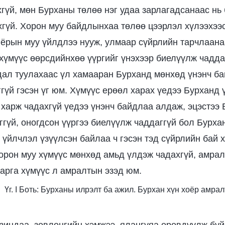
гүй, мөн Бурханы төлөө нэг удаа зарлагадсанаас нь
хгүй. Хорон муу байдлынхаа төлөө цээрлэл хүлээхээс
ч ёрын муу үйлдлээ нууж, улмаар сүйрлийн тарчлаана
 хүмүүс өөрсдийнхөө үүргийг үнэхээр биелүүлж чадда
вдал туулахаас үл хамааран Бурханд мөнхөд үнэнч б
гүй гэсэн үг юм. Хүмүүс ерөөл харах үедээ Бурханд 
 харж чадахгүй үедээ үнэнч байдлаа алдаж, эцэстээ 
ггүй, оногдсон үүргээ биелүүлж чаддаггүй бол Бурха
 үйлчлэл үзүүлсэн байлаа ч гэсэн тэд сүйрлийн бай 
орон муу хүмүүс мөнхөд амьд үлдэж чадахгүй, амрал
дарга хүмүүс л амралтын эзэд юм.
Үг. I Боть: Бурханы илрэлт ба ажил. Бурхан хүн хоёр амра