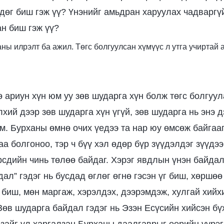
дөг биш гэж үү? Үнэнийг амьдран харуулах чадварг
ан биш гэж үү?
рханы илрэлт ба ажил. Төгс болгуулсан хүмүүс л утга учирта
 ариун хүн юм уу зөв шударга хүн болж төгс болгуу
лхий дээр зөв шударга хүн үгүй, зөв шударга нь энэ д
юм. Бурханы өмнө очих үедээ та нар юу өмсөж байгааг
аа болгоноо, тэр ч бүү хэл өдөр бүр зүүдэлдэг зүүдэ
өрсдийн чинь төлөө байдаг. Хэрэг явдлын үнэн байдал
ал” гэдэг нь бусдад өглөг өгнө гэсэн үг биш, хөршөө
г биш, мөн маргаж, хэрэлдэх, дээрэмдэж, хулгай хийх
 Зөв шударга байдал гэдэг нь Эзэн Есүсийн хийсэн б