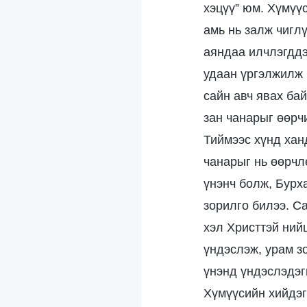
хэцүү” юм. Хүмүү
амь нь залж чиглү
аяндаа илчлэгддэ
удаан үргэлжилж 
сайн авч явах ба
зан чанарыг өөрч
Тиймээс хүнд ханд
чанарыг нь өөрчл
үнэнч болж, Бурх
зорилго билээ. С
хэл Христтэй ний
үндэслэж, урам зо
үнэнд үндэслэдэг
Хүмүүсийн хийдэг