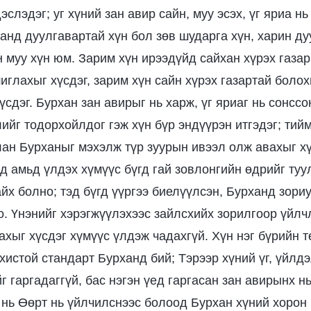
эслэдэг; уг хүний зан авир сайн, муу эсэх, үг яриа нь
анд дуулгавартай хүн бол зөв шударга хүн, харин ду
н муу хүн юм. Зарим хүн ирээдүйд сайхан хүрэх газа
иглахыг хүсдэг, зарим хүн сайн хүрэх газартай болох
үсдэг. Бурхан зан авирыг нь харж, үг яриаг нь сонсс
ийг тодорхойлдог гэж хүн бүр эндүүрэн итгэдэг; тий
ан Бурханыг мэхэлж түр зуурын ивээл олж авахыг хү
 амьд үлдэх хүмүүс бүгд гай зовлонгийн өдрийг туу
йх болно; тэд бүгд үүргээ биелүүлсэн, Бурханд зори
о. Үнэнийг хэрэгжүүлэхээс зайлсхийх зорилгоор үйлч
хыг хүсдэг хүмүүс үлдэж чадахгүй. Хүн нэг бүрийн т
охистой стандарт Бурханд бий; Тэрээр хүний үг, үйлд
 гаргадаггүй, бас нэгэн үед гаргасан зан авирынх нь
 нь Өөрт нь үйлчилснээс болоод Бурхан хүний хорон