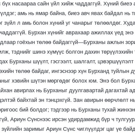
с бүх насаараа сайн үйл хийж чаддаггүй. Хүний биеэ
үлдэг; амь нь ямар байна, биеэ авч явах байдал нь 
г зүйл л амь болон хүний уг чанарыг төлөөлдөг. Худ
чаддаггүй. Бурхан хүнийг аврахаар ажиллах үед энэ 
йдлаар гоёхын төлөө байдаггүй—Бурханы ажлын зор
илж, тэднийг шинэ хүмүүс болгон дахин төрүүлэхийн 
ах Бурханы шүүлт, гэсгээлт, шалгалт, цэвэршүүлэлт 
өхийн төлөө байдаг, ингэснээр хүн Бурханд туйлын д
аныг хэвийн шүтэн мөргөдөг болох юм. Энэ бол Бур
айхан авирлах нь Бурханыг дуулгавартай дагахтай ади
цэлтэй байхтай эн тэнцэхгүй. Зан авирын өөрчлөлт н
ригоос бий болдог; тэдгээр нь Бурханы тухай жинхэн
гүй, Ариун Сүнснээс ирсэн удирдамжид бүр ч тулгуур
 зүйлийн заримыг Ариун Сүнс чиглүүлдэг цаг үе байд