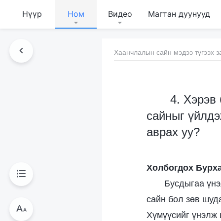
Нүүр
Ном
Видео
Магтан дуунууд
Хаанчлалын сайн мэдээ түгээх з
4. Хэрэв
сайныг үйлдэ
аврах уу?
Холбогдох Бурха
Бусдыгаа үнэ
сайн бол зөв шуда
Хүмүүсийг үнэлж 