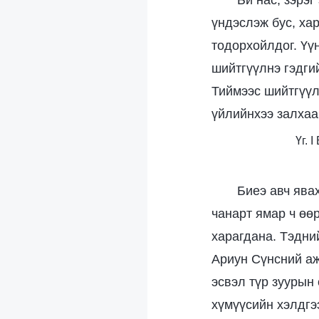
Би нас, зэрэ
үндэслэж бус, хар
тодорхойлдог. Үүн
шийтгүүлнэ гэдгий
Тиймээс шийтгүүл
үйлийнхээ залхаа
Үг. 
Биеэ авч ява
чанарт ямар ч өөр
харагдана. Тэдни
Ариун Сүнсний аж
эсвэл түр зуурын
хүмүүсийн хэлдгэ