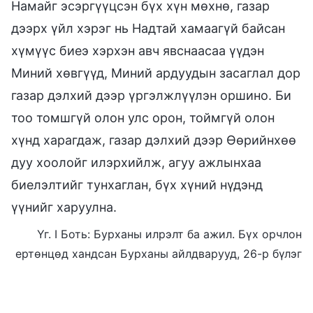
Намайг эсэргүүцсэн бүх хүн мөхнө, газар
дээрх үйл хэрэг нь Надтай хамаагүй байсан
хүмүүс биеэ хэрхэн авч явснаасаа үүдэн
Миний хөвгүүд, Миний ардуудын засаглал дор
газар дэлхий дээр үргэлжлүүлэн оршино. Би
тоо томшгүй олон улс орон, тоймгүй олон
хүнд харагдаж, газар дэлхий дээр Өөрийнхөө
дуу хоолойг илэрхийлж, агуу ажлынхаа
биелэлтийг тунхаглан, бүх хүний нүдэнд
үүнийг харуулна.
Үг. I Боть: Бурханы илрэлт ба ажил. Бүх орчлон
ертөнцөд хандсан Бурханы айлдварууд, 26-р бүлэг