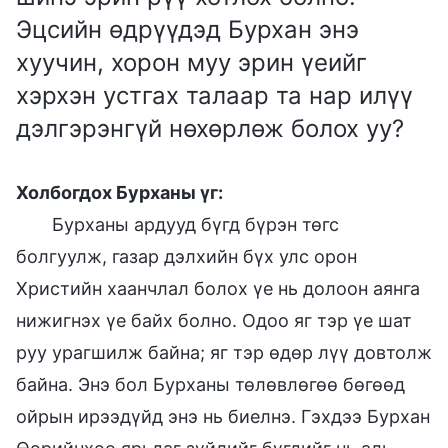
Эцсийн өдрүүдэд Бурхан энэ
хуучин, хорон муу эрин үеийг
хэрхэн устгах талаар та нар илүү
дэлгэрэнгүй нөхөрлөж болох уу?
Холбогдох Бурханы үг:
Бурханы ардууд бүгд бүрэн төгс
болгуулж, газар дэлхийн бүх улс орон
Христийн хаанчлал болох үе нь долоон аянга
нижигнэх үе байх болно. Одоо яг тэр үе шат
руу урагшилж байна; яг тэр өдөр лүү довтолж
байна. Энэ бол Бурханы төлөвлөгөө бөгөөд
ойрын ирээдүйд энэ нь биелнэ. Гэхдээ Бурхан