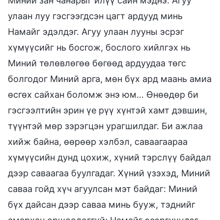
Миний зан чанарыг илүү сайн мэднэ. Агуу
улаан луу гэсгээгдсэн цагт ардууд минь
Намайг эдэлдэг. Агуу улаан лууны эсрэг
хүмүүсийг нь босгож, бослого хийлгэх нь
Миний төлөвлөгөө бөгөөд ардуудаа төгс
болгодог Миний арга, мөн бүх ард маань амиа
өсгөх сайхан боломж энэ юм… Өнөөдөр би
гэсгээлтийн эрин үе рүү хүнтэй хамт дэвшин,
түүнтэй мөр зэрэгцэн урагшилдаг. Би ажлаа
хийж байна, өөрөөр хэлбэл, саваагаараа
хүмүүсийн дунд цохиж, хүний тэрслүү байдал
дээр саваагаа буулгадаг. Хүний үзэхэд, Миний
саваа гойд хүч агуулсан мэт байдаг: Миний
бүх дайсан дээр саваа минь бууж, тэднийг