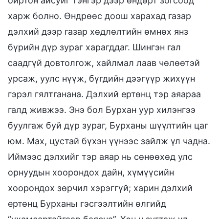
ойртон айсуйг тэнгэр дээр өндөрт зогсоод
харж болно. Өндрөөс доош харахад газар
дэлхий дээр газар хөдлөлтийн өмнөх янз
бүрийн дүр зураг харагддаг. Шингэн гал
саадгүй довтолгож, хайлмал лаав чөлөөтэй
урсаж, уулс нүүж, бүгдийн дээгүүр жихүүн
гэрэл гялтганана. Дэлхий ертөнц тэр аяараа
галд живжээ. Энэ бол Бурхан уур хилэнгээ
буулгаж буй дүр зураг, Бурханы шүүлтийн цаг
юм. Мах, цустай бүхэн үүнээс зайлж үл чадна.
Иймээс дэлхийг тэр аяар нь сөнөөхөд улс
орнуудын хоорондох дайн, хүмүүсийн
хоорондох зөрчил хэрэггүй; харин дэлхий
ертөнц Бурханы гэсгээлтийн өлгийд