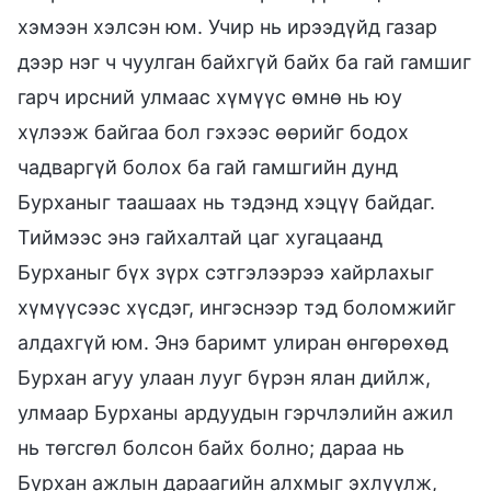
хэмээн хэлсэн юм. Учир нь ирээдүйд газар
дээр нэг ч чуулган байхгүй байх ба гай гамшиг
гарч ирсний улмаас хүмүүс өмнө нь юу
хүлээж байгаа бол гэхээс өөрийг бодох
чадваргүй болох ба гай гамшгийн дунд
Бурханыг таашаах нь тэдэнд хэцүү байдаг.
Тиймээс энэ гайхалтай цаг хугацаанд
Бурханыг бүх зүрх сэтгэлээрээ хайрлахыг
хүмүүсээс хүсдэг, ингэснээр тэд боломжийг
алдахгүй юм. Энэ баримт улиран өнгөрөхөд
Бурхан агуу улаан лууг бүрэн ялан дийлж,
улмаар Бурханы ардуудын гэрчлэлийн ажил
нь төгсгөл болсон байх болно; дараа нь
Бурхан ажлын дараагийн алхмыг эхлүүлж,