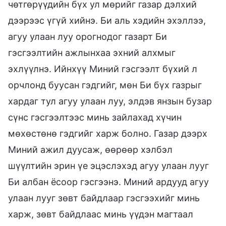
чөтгөрүүдийн бүх ул мөрийг газар дэлхий
дээрээс үгүй хийнэ. Би аль хэдийн эхэллээ,
агуу улаан луу орогнодог газарт Би
гэсгээлтийн ажлынхаа эхний алхмыг
эхлүүлнэ. Ийнхүү Миний гэсгээлт бүхий л
орчлонд буусан гэдгийг, мөн Би бүх газрыг
хардаг тул агуу улаан луу, элдэв янзын бузар
сүнс гэсгээлтээс минь зайлахад хүчин
мөхөстөнө гэдгийг харж болно. Газар дээрх
Миний ажил дуусаж, өөрөөр хэлбэл
шүүлтийн эрин үе эцэслэхэд агуу улаан лууг
Би албан ёсоор гэсгээнэ. Миний ардууд агуу
улаан лууг зөвт байдлаар гэсгээхийг минь
харж, зөвт байдлаас минь үүдэн магтаал