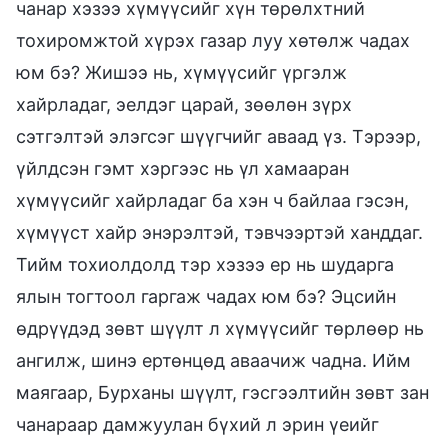
чанар хэзээ хүмүүсийг хүн төрөлхтний
тохиромжтой хүрэх газар луу хөтөлж чадах
юм бэ? Жишээ нь, хүмүүсийг үргэлж
хайрладаг, эелдэг царай, зөөлөн зүрх
сэтгэлтэй элэгсэг шүүгчийг аваад үз. Тэрээр,
үйлдсэн гэмт хэргээс нь үл хамааран
хүмүүсийг хайрладаг ба хэн ч байлаа гэсэн,
хүмүүст хайр энэрэлтэй, тэвчээртэй ханддаг.
Тийм тохиолдолд тэр хэзээ ер нь шударга
ялын тогтоол гаргаж чадах юм бэ? Эцсийн
өдрүүдэд зөвт шүүлт л хүмүүсийг төрлөөр нь
ангилж, шинэ ертөнцөд аваачиж чадна. Ийм
маягаар, Бурханы шүүлт, гэсгээлтийн зөвт зан
чанараар дамжуулан бүхий л эрин үеийг