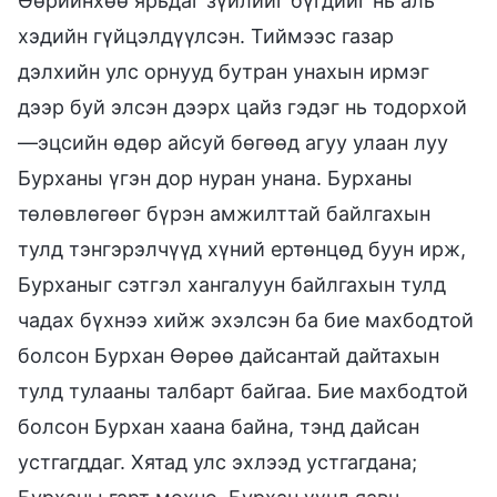
Өөрийнхөө ярьдаг зүйлийг бүгдийг нь аль
хэдийн гүйцэлдүүлсэн. Тиймээс газар
дэлхийн улс орнууд бутран унахын ирмэг
дээр буй элсэн дээрх цайз гэдэг нь тодорхой
—эцсийн өдөр айсуй бөгөөд агуу улаан луу
Бурханы үгэн дор нуран унана. Бурханы
төлөвлөгөөг бүрэн амжилттай байлгахын
тулд тэнгэрэлчүүд хүний ертөнцөд буун ирж,
Бурханыг сэтгэл хангалуун байлгахын тулд
чадах бүхнээ хийж эхэлсэн ба бие махбодтой
болсон Бурхан Өөрөө дайсантай дайтахын
тулд тулааны талбарт байгаа. Бие махбодтой
болсон Бурхан хаана байна, тэнд дайсан
устгагддаг. Хятад улс эхлээд устгагдана;