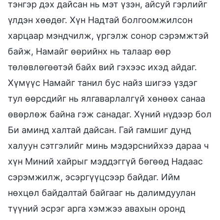
тэнгэр дэх дайсан нь мэт үзэн, айсуй гэрлийг
үлдэн хөөдөг. Хүн Надтай болгоомжилсон
харцаар мэндчилж, үргэлж сонор сэрэмжтэй
байж, Намайг өөрийнх нь талаар өөр
төлөвлөгөөтэй байх вий гэхээс ихэд айдаг.
Хүмүүс Намайг танил бус найз шигээ үздэг
тул өөрсдийг нь ялгаварлалгүй хөнөөх санаа
өвөрлөж байна гэж санадаг. Хүний нүдээр бол
Би аминд халтай дайсан. Гай гамшиг дунд
халуун сэтгэлийг минь мэдэрснийхээ дараа ч
хүн Миний хайрыг мэддэггүй бөгөөд Надаас
сэрэмжилж, эсэргүүцсээр байдаг. Ийм
нөхцөл байдалтай байгааг нь далимдуулан
түүний эсрэг арга хэмжээ авахын оронд