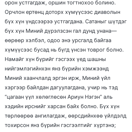
орон устгагдаж, оршин тогтнохоо болино.
Орчлон ертөнц доторх хүмүүсээс диаволын
бүх хүн үндсээрээ устгагдана. Сатаныг шүтдэг
бүх хүн Миний дүрэлзсэн гал дунд унана—
өөрөөр хэлбэл, одоо энэ урсгалд байгаа
хүмүүсээс бусад нь бүгд үнсэн товрог болно.
Намайг хүн бүрийг гэсгээх үед шашны
нийгэмлэгийнхэн янз бүрийн хэмжээнд
Миний хаанчлалд эргэн ирж, Миний үйл
хэргээр байлдан дагуулагдана, учир нь тэд
“цагаан үүл хөлөглөсөн Ариун Нэгэн” аль
хэдийн ирснийг харсан байх болно. Бүх хүн
төрлөөрөө ангилагдаж, өөрсдийнхөө үйлдэлд
тохирсон янз бүрийн гэсгээлтийг хүртэнэ;