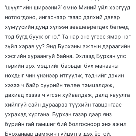
‘шүүлтийн ширээний’ өмнө Миний үйл хэргүүд
нотлогдоно, ингэснээр газар дэлхий даяар
хүмүүсийн дунд хүлээн зөвшөөрөгдөх бөгөөд
тэд бүгд бууж өгнө.” Та нар энэ үгээс ямар нэг
зүйл харав уу? Энд Бурханы ажлын дараагийн
хэсгийн хураангуй байна. Эхлээд Бурхан улс
төрийн эрх мэдлийг барьдаг бүх манааны
нохдыг чин үнэнээр итгүүлж, тэднийг дахин
хэзээ ч байр суурийн төлөө тэмцэлдэж,
дахиад хэзээ ч үгсэн хуйвалдаж, далд явуулга
хийлгүй сайн дураараа түүхийн тавцангаас
ухрахад хүргэнэ. Бурхан газар дээр янз
бүрийн гай гамшиг бий болгосноор энэ ажил
Бурханаар дамжин гүйцэтгэгдэх ёстой.