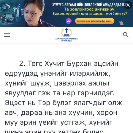
2. Төгс Хүчит Бурхан эцсийн өдрүүдэд үнэнийг илэрхийлж, хүнийг шүүж, цэвэрлэх ажлыг явуулдаг гэж та нар гэрчилдэг. Эцэст нь Тэр бүлэг ялагчдыг олж авч, дараа нь энэ хуучин, хорон муу эрин үеийг устгаж, хүнийг шинэ эрин рүү хөтлөх болно. Эцсийн өдрүүдэд Бурхан энэ хуучин, хорон муу эрин үеийг хэрхэн устгах талаар та нар илүү дэлгэрэнгүй нөхөрлөж болох уу?
2. Төгс Хүчит Бурхан эцсийн
өдрүүдэд үнэнийг илэрхийлж,
хүнийг шүүж, цэвэрлэх ажлыг
явуулдаг гэж та нар гэрчилдэг.
Эцэст нь Тэр бүлэг ялагчдыг олж
авч, дараа нь энэ хуучин, хорон
муу эрин үеийг устгаж, хүнийг
шинэ эрин рүү хөтлөх болно.