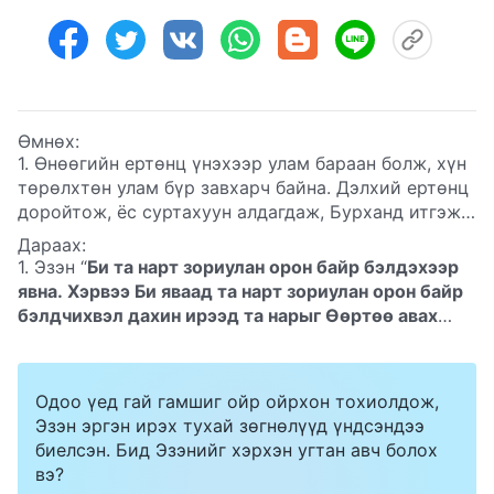
Өмнөх:
1. Өнөөгийн ертөнц үнэхээр улам бараан болж, хүн
төрөлхтөн улам бүр завхарч байна. Дэлхий ертөнц
доройтож, ёс суртахуун алдагдаж, Бурханд итгэж,
зөв замаар явдаг сайн хүмүүс дээрэлхүүлж,
Дараах:
дарангуйлалд өртөж, хавчигдаж байхад харин муу
1. Эзэн “
Би та нарт зориулан орон байр бэлдэхээр
муухай бүхнийг хийдэг гутлын ул долоогч, завшигч
явна. Хэрвээ Би яваад та нарт зориулан орон байр
нар мандаж байна. Дэлхий ертөнц яагаад ийм
бэлдчихвэл дахин ирээд та нарыг Өөртөө авах
бараан, ийм хорон муу юм бэ? Хүн төрөлхтний
болно; Би хаана байна та нар ч бас тэнд байх
завхрал дээд цэгтээ хүрсэн—Бурхан хүнийг устгах
болно
”
(Иохан 14:2–3)
хэмээн хэлж, бидэнд амлалт
цаг нь болсон уу?
өгсөн. Эзэн Есүс амилж, бидэнд байр суурь
Одоо үед гай гамшиг ойр ойрхон тохиолдож,
бэлдэхээр тэнгэр өөд гарсан тул энэ байр суурь
Эзэн эргэн ирэх тухай зөгнөлүүд үндсэндээ
тэнгэрт байх учиртай. Гэтэл та нар Эзэн Есүс эргэн
биелсэн. Бид Эзэнийг хэрхэн угтан авч болох
ирж, газар дээр Бурханы хаанчлалыг байгуулсан
вэ?
гэж гэрчилдэг. Би ойлгохгүй байна. Тэнгэрийн