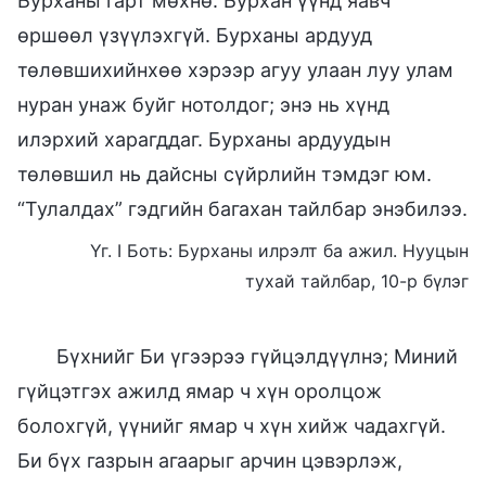
Бурханы гарт мөхнө. Бурхан үүнд яавч
өршөөл үзүүлэхгүй. Бурханы ардууд
төлөвшихийнхөө хэрээр агуу улаан луу улам
нуран унаж буйг нотолдог; энэ нь хүнд
илэрхий харагддаг. Бурханы ардуудын
төлөвшил нь дайсны сүйрлийн тэмдэг юм.
“Тулалдах” гэдгийн багахан тайлбар энэбилээ.
Үг. I Боть: Бурханы илрэлт ба ажил. Нууцын
тухай тайлбар, 10-р бүлэг
Бүхнийг Би үгээрээ гүйцэлдүүлнэ; Миний
гүйцэтгэх ажилд ямар ч хүн оролцож
болохгүй, үүнийг ямар ч хүн хийж чадахгүй.
Би бүх газрын агаарыг арчин цэвэрлэж,