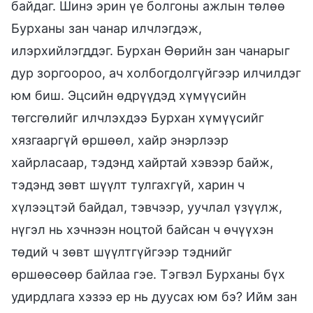
байдаг. Шинэ эрин үе болгоны ажлын төлөө
Бурханы зан чанар илчлэгдэж,
илэрхийлэгддэг. Бурхан Өөрийн зан чанарыг
дур зоргоороо, ач холбогдолгүйгээр илчилдэг
юм биш. Эцсийн өдрүүдэд хүмүүсийн
төгсгөлийг илчлэхдээ Бурхан хүмүүсийг
хязгааргүй өршөөл, хайр энэрлээр
хайрласаар, тэдэнд хайртай хэвээр байж,
тэдэнд зөвт шүүлт тулгахгүй, харин ч
хүлээцтэй байдал, тэвчээр, уучлал үзүүлж,
нүгэл нь хэчнээн ноцтой байсан ч өчүүхэн
төдий ч зөвт шүүлтгүйгээр тэднийг
өршөөсөөр байлаа гэе. Тэгвэл Бурханы бүх
удирдлага хэзээ ер нь дуусах юм бэ? Ийм зан