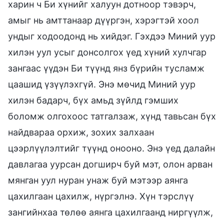
харин ч Би хүнийг халуун дотноор тэвэрч,
амыг нь амттанаар дүүргэн, хэрэгтэй хоол
ундыг ходоодонд нь хийдэг. Гэхдээ Миний уур
хилэн уул усыг донсолгох үед хүний хулчгар
зангаас үүдэн Би түүнд янз бүрийн тусламж
цаашид үзүүлэхгүй. Энэ мөчид Миний уур
хилэн бадарч, бүх амьд зүйлд гэмших
боломж олгохоос татгалзаж, хүнд тавьсан бүх
найдвараа орхиж, зохих залхаан
цээрлүүлэлтийг түүнд онооно. Энэ үед далайн
давлагаа уурсан догширч буй мэт, олон арван
мянган уул нуран унаж буй мэтээр аянга
цахилгаан цахилж, нүргэлнэ. Хүн тэрслүү
зангийнхаа төлөө аянга цахилгаанд ниргүүлж,