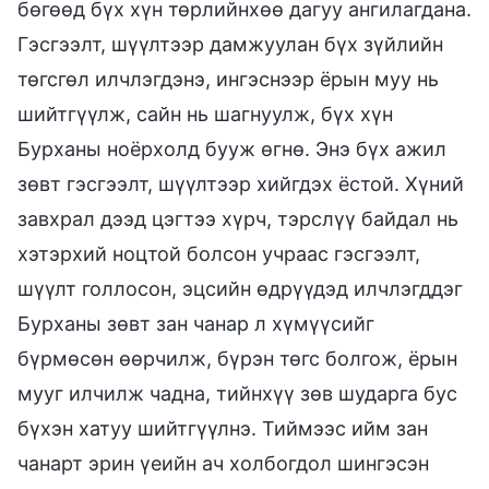
бөгөөд бүх хүн төрлийнхөө дагуу ангилагдана.
Гэсгээлт, шүүлтээр дамжуулан бүх зүйлийн
төгсгөл илчлэгдэнэ, ингэснээр ёрын муу нь
шийтгүүлж, сайн нь шагнуулж, бүх хүн
Бурханы ноёрхолд бууж өгнө. Энэ бүх ажил
зөвт гэсгээлт, шүүлтээр хийгдэх ёстой. Хүний
завхрал дээд цэгтээ хүрч, тэрслүү байдал нь
хэтэрхий ноцтой болсон учраас гэсгээлт,
шүүлт голлосон, эцсийн өдрүүдэд илчлэгддэг
Бурханы зөвт зан чанар л хүмүүсийг
бүрмөсөн өөрчилж, бүрэн төгс болгож, ёрын
мууг илчилж чадна, тийнхүү зөв шударга бус
бүхэн хатуу шийтгүүлнэ. Тиймээс ийм зан
чанарт эрин үеийн ач холбогдол шингэсэн