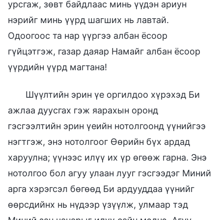
урсгаж, зөвт байдлаас минь үүдэн ариун
нэрийг минь үүрд шагших нь лавтай.
Одоогоос та нар үүргээ албан ёсоор
гүйцэтгэж, газар даяар Намайг албан ёсоор
үүрдийн үүрд магтана!
Шүүлтийн эрин үе оргилдоо хүрэхэд Би
ажлаа дуусгах гэж яарахын оронд
гэсгээлтийн эрин үеийн нотолгоонд үүнийгээ
нэгтгэж, энэ нотолгоог Өөрийн бүх ардад
харуулна; үүнээс илүү их үр өгөөж гарна. Энэ
нотолгоо бол агуу улаан лууг гэсгээдэг Миний
арга хэрэгсэл бөгөөд Би ардууддаа үүнийг
өөрсдийнх нь нүдээр үзүүлж, улмаар тэд