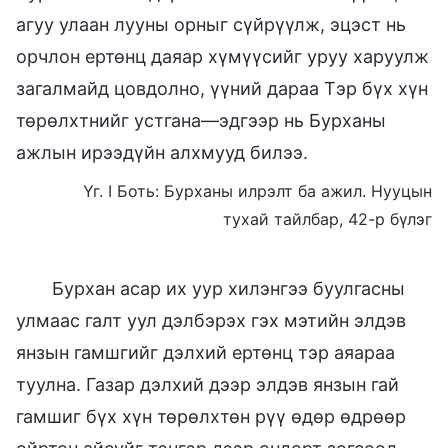
агуу улаан лууны орныг сүйрүүлж, эцэст нь
орчлон ертөнц даяар хүмүүсийг уруу харуулж
загалмайд цовдолно, үүний дараа Тэр бүх хүн
төрөлхтнийг устгана—эдгээр нь Бурханы
ажлын ирээдүйн алхмууд билээ.
Үг. I Боть: Бурханы илрэлт ба ажил. Нууцын
тухай тайлбар, 42-р бүлэг
Бурхан асар их уур хилэнгээ буулгасны
улмаас галт уул дэлбэрэх гэх мэтийн элдэв
янзын гамшгийг дэлхий ертөнц тэр аяараа
туулна. Газар дэлхий дээр элдэв янзын гай
гамшиг бүх хүн төрөлхтөн рүү өдөр өдрөөр