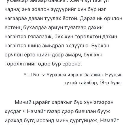
“ухамсартайгаар баясна”. Хэн ч зугтаж үл
чадна; энэ зовлон зүдүүрийг хүн бүр нэг
нэгээрээ даван туулах ёстой. Дараа нь орчлон
ертөнц бүхэлдээ ариун туяагаар дахин
нэгэнтээ гялалзаж, бүх хүн төрөлхтөн дахин
нэгэнтээ шинэ амьдрал эхлүүлнэ. Бурхан
орчлон ертөнцийн дээр амарч, бүх хүн
төрөлхтнийг өдөр бүр ерөөнө.
Үг. I Боть: Бурханы илрэлт ба ажил. Нууцын
тухай тайлбар, 18-р бүлэг
Миний царайг харахыг бүх хүн эгээрэн
хүсдэг ч Намайг газар дээр биечлэн бууж
ирэхэд бүгд ирсэнд минь дургүйцэж, Намайг