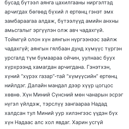
бусад бүтээл аянга цахилгааны ниргэлтэд
арчигдах бөгөөд бүхий л ертөнц гэнэт эмх
замбараагаа алдаж, бүтээлүүд амийн анхны
амьсгалыг эргүүлэн олж авч чадахгүй.
Тоймгүй олон хүн аянгын нүргээнээс зайлж
чадахгүй; аянгын гялбаан дунд хүмүүс түргэн
урсгалд түм бумаараа ойчин, уулнаас буух
хүрхрээнд хамагдан арчигдана. Гэнэтхэн,
хүний “хүрэх газар”-тай “хүмүүсийн” ертөнц
нийлдэг. Далайн мандал дээр хүүр цогцос
хөвнө. Хүн Миний Сүнсний мөн чанарын эсрэг
нүгэл үйлдэж, тэрслүү зангаараа Надад
халдсан тул Миний уур хилэнгээс үүдэн бүх
хүн Надаас алс хол явдаг. Харин усгүй