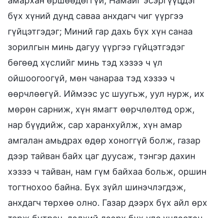
амархан өршөөдөггүй; Намайг эсэргүүцдэг
бүх хүний дунд саваа анхдагч чиг үүргээ
гүйцэтгэдэг; Миний гар дахь бүх хүн санаа
зорилгын минь дагуу үүргээ гүйцэтгэдэг
бөгөөд хүслийг минь тэд хэзээ ч үл
ойшоогоогүй, мөн чанараа тэд хэзээ ч
өөрчлөөгүй. Иймээс ус шуугьж, уул нурж, их
мөрөн сарниж, хүн ямагт өөрчлөлтөд орж,
нар бүүдийж, сар харанхуйлж, хүн амар
амгалан амьдрах өдөр хоноггүй болж, газар
дээр тайван байх цаг дуусаж, тэнгэр дахин
хэзээ ч тайван, нам гүм байхаа больж, оршин
тогтнохоо байна. Бүх зүйл шинэчлэгдэж,
анхдагч төрхөө олно. Газар дээрх бүх айл өрх