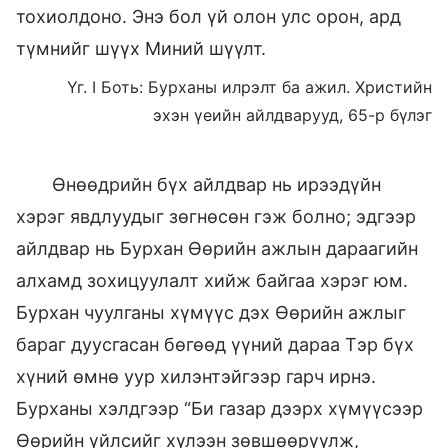
тохиолдоно. Энэ бол үй олон улс орон, ард
түмнийг шүүх Миний шүүлт.
Үг. I Боть: Бурханы илрэлт ба ажил. Христийн
эхэн үеийн айлдварууд, 65-р бүлэг
Өнөөдрийн бүх айлдвар нь ирээдүйн
хэрэг явдлуудыг зөгнөсөн гэж болно; эдгээр
айлдвар нь Бурхан Өөрийн ажлын дараагийн
алхамд зохицуулалт хийж байгаа хэрэг юм.
Бурхан чуулганы хүмүүс дэх Өөрийн ажлыг
бараг дуусгасан бөгөөд үүний дараа Тэр бүх
хүний өмнө уур хилэнтэйгээр гарч ирнэ.
Бурханы хэлдгээр “Би газар дээрх хүмүүсээр
Өөрийн үйлсийг хүлээн зөвшөөрүүлж,