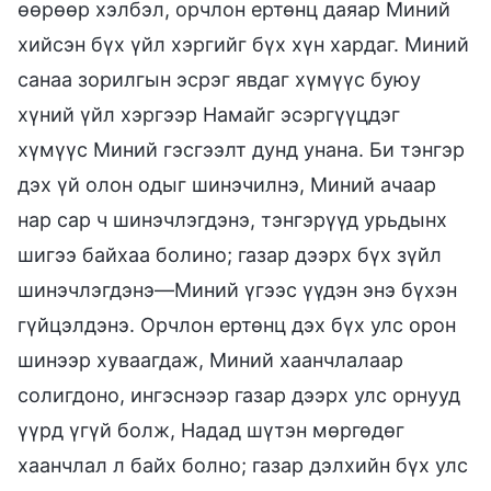
өөрөөр хэлбэл, орчлон ертөнц даяар Миний
хийсэн бүх үйл хэргийг бүх хүн хардаг. Миний
санаа зорилгын эсрэг явдаг хүмүүс буюу
хүний үйл хэргээр Намайг эсэргүүцдэг
хүмүүс Миний гэсгээлт дунд унана. Би тэнгэр
дэх үй олон одыг шинэчилнэ, Миний ачаар
нар сар ч шинэчлэгдэнэ, тэнгэрүүд урьдынх
шигээ байхаа болино; газар дээрх бүх зүйл
шинэчлэгдэнэ—Миний үгээс үүдэн энэ бүхэн
гүйцэлдэнэ. Орчлон ертөнц дэх бүх улс орон
шинээр хуваагдаж, Миний хаанчлалаар
солигдоно, ингэснээр газар дээрх улс орнууд
үүрд үгүй болж, Надад шүтэн мөргөдөг
хаанчлал л байх болно; газар дэлхийн бүх улс