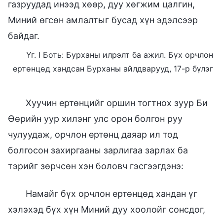
газруудад инээд хөөр, дуу хөгжим цалгин,
Миний өгсөн амлалтыг бусад хүн эдэлсээр
байдаг.
Үг. I Боть: Бурханы илрэлт ба ажил. Бүх орчлон
ертөнцөд хандсан Бурханы айлдварууд, 17-р бүлэг
Хуучин ертөнцийг оршин тогтнох зуур Би
Өөрийн уур хилэнг улс орон болгон руу
чулуудаж, орчлон ертөнц даяар ил тод
болгосон захиргааны зарлигаа зарлах ба
тэрийг зөрчсөн хэн боловч гэсгээгдэнэ:
Намайг бүх орчлон ертөнцөд хандан үг
хэлэхэд бүх хүн Миний дуу хоолойг сонсдог,