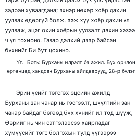
тарж бутран, дэлхий дээрх бүх улс үндэстэн
задран хуваагдана; эхнэр нөхөр хоёр дахин
уулзах өдөргүй болж, ээж хүү хоёр дахин үл
уулзаж, эцэг охин хоёрын уулзалт дахин хэзээ
ч үл тохионо. Газар дэлхий дээр байсан
бүхнийг Би бут цохино.
Үг. I Боть: Бурханы илрэлт ба ажил. Бүх орчлон
ертөнцөд хандсан Бурханы айлдварууд, 28-р бүлэг
Эрин үеийг төгсгөх эцсийн ажилд
Бурханы зан чанар нь гэсгээлт, шүүлтийн зан
чанар байдаг бөгөөд бүх хүнийг ил тод шүүж,
Өөрийг нь чин сэтгэлээсээ хайрладаг
хүмүүсийг төгс болгохын тулд үүгээрээ