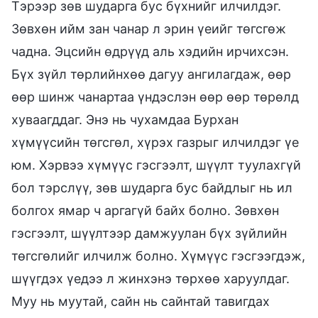
Тэрээр зөв шударга бус бүхнийг илчилдэг.
Зөвхөн ийм зан чанар л эрин үеийг төгсгөж
чадна. Эцсийн өдрүүд аль хэдийн ирчихсэн.
Бүх зүйл төрлийнхөө дагуу ангилагдаж, өөр
өөр шинж чанартаа үндэслэн өөр өөр төрөлд
хуваагддаг. Энэ нь чухамдаа Бурхан
хүмүүсийн төгсгөл, хүрэх газрыг илчилдэг үе
юм. Хэрвээ хүмүүс гэсгээлт, шүүлт туулахгүй
бол тэрслүү, зөв шударга бус байдлыг нь ил
болгох ямар ч аргагүй байх болно. Зөвхөн
гэсгээлт, шүүлтээр дамжуулан бүх зүйлийн
төгсгөлийг илчилж болно. Хүмүүс гэсгээгдэж,
шүүгдэх үедээ л жинхэнэ төрхөө харуулдаг.
Муу нь муутай, сайн нь сайнтай тавигдах