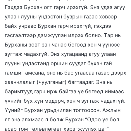
Гэхдээ Бурхан огт гарч ирэхгүй. Энэ удаа агуу
улаан лууны үндэстэн бузрын газар хэвээр
байх учраас Бурхан гарч ирэхгүй, гэхдээ
гэсгээлтээр дамжуулан илрэх болно. Тэр нь
Бурханы зөвт зан чанар бөгөөд хэн ч үүнээс
зугтаж чадахгүй. Энэ хугацаанд агуу улаан
лууны үндэстэнд оршин суудаг бүхэн гай
гамшиг амсана, энэ нь бас угаасаа газар дээрх
хаанчлалыг (чуулганыг) багтаадаг. Энэ нь
баримтууд гарч ирж байгаа үе бөгөөд иймээс
үүнийг бүх хүн мэдэрч, хэн ч зугтаж чадахгүй.
Үүнийг Бурхан урьдчилан тогтоосон. Ажлын
яг энэ алхмаас л болж Бурхан “Одоо үе бол
асар том төлөвлөгөөг хэрэгжүүлэх цаг”