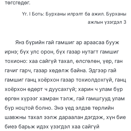
төгсгөдөг.
Үг. I Боть: Бурханы илрэлт ба ажил. Бурханы
ажлын үзэгдэл 3
Янз бүрийн гай гамшиг ар араасаа бууж
ирнэ; бүх улс орон, бүх газар нутагт гамшиг
тохионо: хаа сайгүй тахал, өлсгөлөн, үер, ган
гачиг гарч, газар хөдөлж байна. Эдгээр гай
гамшиг ганц хоёрхон газар тохиолдохгүй, ганц
хоёрхон өдөрт ч дуусахгүй; харин ч улам бүр
өргөн хүрээг хамран тэлж, гай гамшгууд улам
бүр ноцтой болно. Энэ үед элдэв төрлийн
шавжны тахал ээлж дараалан дэгдэж, хүн бие
биеэ барьж идэх үзэгдэл хаа сайгүй