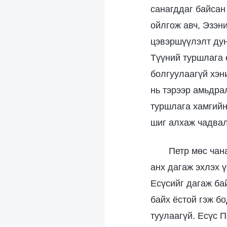
санагддаг байсан
ойлгож авч, Эзэн
цэвэршүүлэлт дунд
Түүний туршлага 
болгуулаагүй хэн
нь тэрээр амьдра
туршлага хамгийн
шиг алхаж чадвал 
Петр мөс чан
анх дагаж эхлэх ү
Есүсийг дагаж бай
байх ёстой гэж бо
туулаагүй. Есүс 