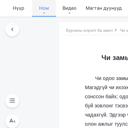
Нүүр
Ном
Видео
Магтан дуунууд
Бурханы илрэлт ба ажил
Чи з
Чи замы
Чи одоо замы
Магадгүй чи ихээ
сонссон байх; одо
буй зовлонг тэсв
чадахгүй. Эдгээр
олон ажлыг туулс