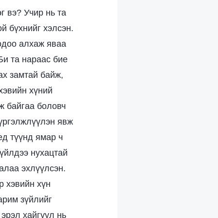
г вэ? Учир нь та
ой бүхнийг хэлсэн.
 одоо алхаж яваа
Би та нараас бие
ах замтай байж,
хэвийн хүний
ж байгаа боловч
 үргэлжлүүлэн явж
ед түүнд ямар ч
зүйлдээ нухацтай
алаа эхлүүлсэн.
р хэвийн хүн
арим зүйлийг
эрэл хайгуул нь