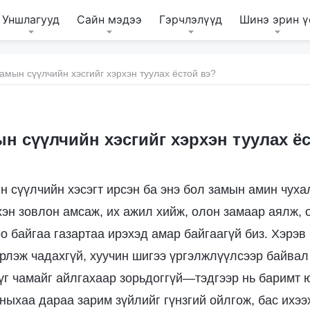
Уншлагууд
Сайн мэдээ
Гэрчлэлүүд
Шинэ эрин ү
амын сүүлчийн хэсгийг хэрхэн туулах ёстой вэ?
н сүүлчийн хэсгийг хэрхэн туулах ё
н сүүлчийн хэсэгт ирсэн ба энэ бол замын амин чуха
хэн зовлон амсаж, их ажил хийж, олон замаар аялж,
о байгаа газартаа ирэхэд амар байгаагүй биз. Хэрэв
эрлэж чадахгүй, хуучин шигээ үргэлжлүүлсээр байвал
 үг чамайг айлгахаар зорьдоггүй—тэдгээр нь баримт 
ныхаа дараа зарим зүйлийг гүнзгий ойлгож, бас ихээ