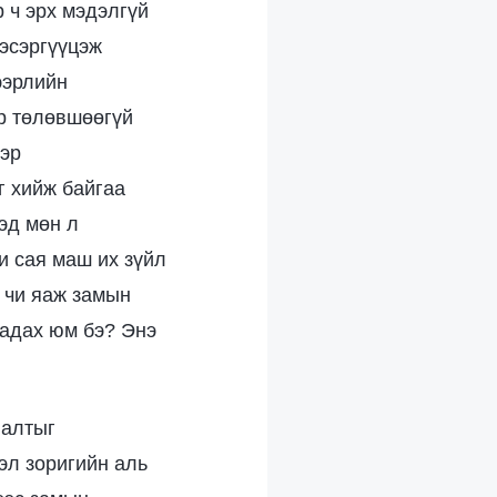
 ч эрх мэдэлгүй
 эсэргүүцэж
ээрлийн
тр төлөвшөөгүй
тэр
г хийж байгаа
тэд мөн л
Би сая маш их зүйл
л чи яаж замын
чадах юм бэ? Энэ
лалтыг
эл зоригийн аль