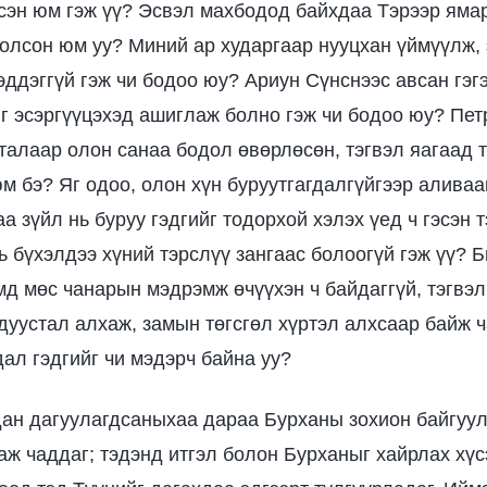
сэн юм гэж үү? Эсвэл махбодод байхдаа Тэрээр ямар
болсон юм уу? Миний ар хударгаар нууцхан үймүүлж,
эддэггүй гэж чи бодоо юу? Ариун Сүнснээс авсан гэг
г эсэргүүцэхэд ашиглаж болно гэж чи бодоо юу? Пе
талаар олон санаа бодол өвөрлөсөн, тэгвэл яагаад 
юм бэ? Яг одоо, олон хүн буруутгагдалгүйгээр аливаа
а зүйл нь буруу гэдгийг тодорхой хэлэх үед ч гэсэн 
ь бүхэлдээ хүний тэрслүү зангаас болоогүй гэж үү? 
мд мөс чанарын мэдрэмж өчүүхэн ч байдаггүй, тэгвэ
 дуустал алхаж, замын төгсгөл хүртэл алхсаар байж 
дал гэдгийг чи мэдэрч байна уу?
ан дагуулагдсаныхаа дараа Бурханы зохион байгуу
аж чаддаг; тэдэнд итгэл болон Бурханыг хайрлах хүс