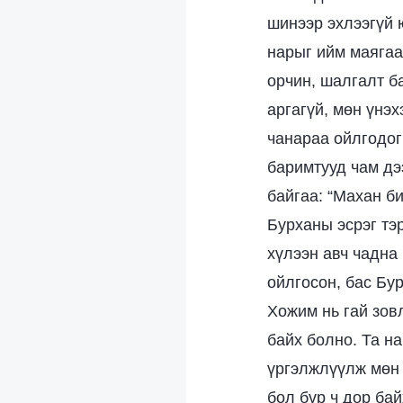
шинээр эхлээгүй 
нарыг ийм маягаа
орчин, шалгалт б
аргагүй, мөн үнэх
чанараа ойлгодог
баримтууд чам дэ
байгаа: “Махан б
Бурханы эсрэг тэр
хүлээн авч чадна 
ойлгосон, бас Бу
Хожим нь гай зов
байх болно. Та н
үргэлжлүүлж мөн 
бол бүр ч дор бай