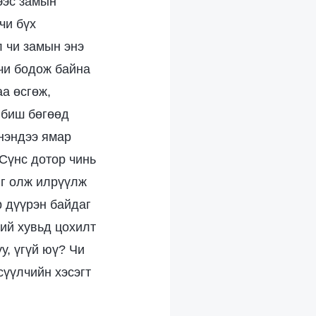
ээс замын
чи бүх
л чи замын энэ
 чи бодож байна
аа өсгөж,
 биш бөгөөд
үнэндээ ямар
 Сүнс дотор чинь
ыг олж илрүүлж
р дүүрэн байдаг
ий хувьд цохилт
у, үгүй юү? Чи
сүүлчийн хэсэгт