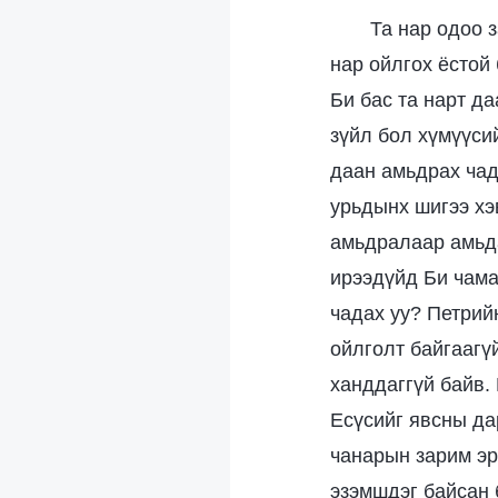
Та нар одоо 
нар ойлгох ёстой 
Би бас та нарт д
зүйл бол хүмүүси
даан амьдрах чад
урьдынх шигээ хэ
амьдралаар амьда
ирээдүйд Би чама
чадах уу? Петрий
ойлголт байгаагү
ханддаггүй байв.
Есүсийг явсны да
чанарын зарим эр
эзэмшдэг байсан 