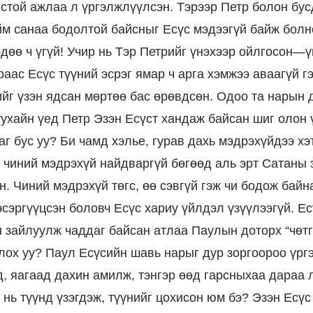
ёстой ажлаа л үргэлжлүүлсэн. Тэрээр Петр болон бусд
ийм санаа бодолтой байсныг Есүс мэдээгүй байж болно
рдөө ч үгүй! Учир нь Тэр Петрийг үнэхээр ойлгосон—ү
аас Есүс түүний эсрэг ямар ч арга хэмжээ аваагүй г
ийг үзэн ядсан мөртөө бас өрөвдсөн. Одоо та нарын
 тухайн үед Петр Эзэн Есүст хандаж байсан шиг олон
г бус уу? Би чамд хэлье, гурав дахь мэдрэхүйдээ хэт
, чиний мэдрэхүй найдваргүй бөгөөд аль эрт Сатаны
н. Чиний мэдрэхүй төгс, өө сэвгүй гэж чи бодож байн
сэргүүцсэн боловч Есүс хариу үйлдэл үзүүлээгүй. Ес
н зайлуулж чаддаг байсан атлаа Паулын доторх “чөтг
лох уу? Паул Есүсийн шавь нарыг дур зоргоороо үр
, яагаад дахин амилж, тэнгэр өөд гарсныхаа дараа л
 нь түүнд үзэгдэж, түүнийг цохисон юм бэ? Эзэн Есүс