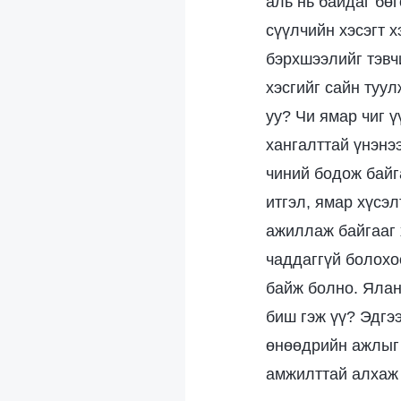
аль нь байдаг бө
сүүлчийн хэсэгт 
бэрхшээлийг тэвчи
хэсгийг сайн туу
уу? Чи ямар чиг ү
хангалттай үнэнэ
чиний бодож байг
итгэл, ямар хүсэ
ажиллаж байгааг 
чаддаггүй болохо
байж болно. Ялан
биш гэж үү? Эдгээ
өнөөдрийн ажлыг 
амжилттай алхаж 