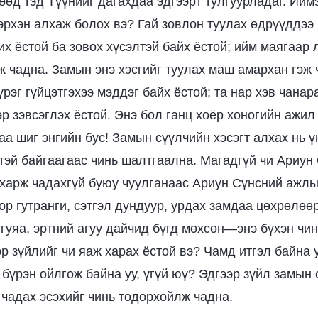
гөөд тэд Түүнийг дагахдаа эдгээрт тулгуурладаг. Ийм
хэрхэн алхаж болох вэ? Гай зовлон туулах өдрүүддээ 
х ёстой ба зовох хүсэлтэй байх ёстой; ийм маягаар 
лж чадна. Замын энэ хэсгийг туулах маш амархан гэж
үрэг гүйцэтгэхээ мэддэг байх ёстой; та нар хэв чанар
эр зэвсэглэх ёстой. Энэ бол ганц хоёр хоногийн ажил
аа шиг энгийн бус! Замын сүүлчийн хэсэгт алхах нь 
лтэй байгаагаас чинь шалтгаална. Магадгүй чи Ариун
харж чадахгүй буюу чуулганаас Ариун Сүнсний ажл
ор гутранги, сэтгэл дундуур, урдах замдаа цөхрөлөө
гуяа, эртний агуу дайчид бүгд мөхсөн—энэ бүхэн чин
р зүйлийг чи яаж харах ёстой вэ? Чамд итгэл байна у
бүрэн ойлгож байна уу, үгүй юү? Эдгээр зүйл замын 
чадах эсэхийг чинь тодорхойлж чадна.