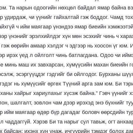
юм. Та нарын одоогийн нөхцөл байдал ямар байна вэ
р удирдаж, чи үүнийг гайхалтай гэж боддог. Чамд то
айхгүй ч ийм маягаар үнэндээ ямар биеийн хэмжээтэй
ээр үнэнийг эрэлхийлдэг хүн мөн эсэхийг чинь ч харах
 гэж өөрийн амаар хэлдэг ч эдгээр нь хоосон үг юм.
эр ирэх үед л ойлголт чинь батлагдана. Одоо чи ийм
ие минь маш их завхарсан, хүмүүсийн махан биеийн г
сэлж, эсэргүүцдэг гэдгийг би ойлгодог. Бурханы шүүл
гэдэг нь хүмүүсийг өргөх Түүний арга зам юм. Би тэр
рханы хайрыг хариулахыг хүсэж байна.” Гэвч үүнийг 
лон, шалгалт, зовлон чам дээр ирэхэд энэ бүхнийг т
ар ийм маягаар өдөр бүр дагадаг боловч өөрсдийн т
л чаддаггүй. Хэрэв Би та нарыг сул тавьж, огт анха
х байсан; ихэнх хүн унаж, ичгүүрийн тэмдэг болох д