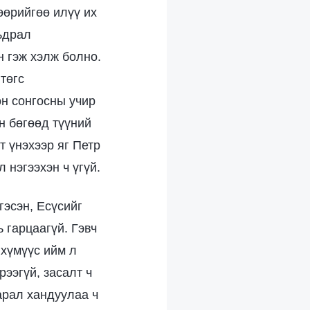
өөрийгөө илүү их
ьдрал
н гэж хэлж болно.
төгс
он сонгосны учир
н бөгөөд түүний
т үнэхээр яг Петр
 нэгээхэн ч үгүй.
гэсэн, Есүсийг
 гарцаагүй. Гэвч
 хүмүүс ийм л
рээгүй, засалт ч
арал хандуулаа ч