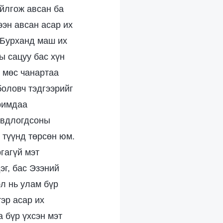
йлгож авсан ба
ээн авсан асар их
 Бурханд маш их
ы сацуу бас хүн
ь мөс чанартаа
боловч тэдгээрийг
аримдаа
овдлогдсоны
л түүнд төрсөн юм.
гагүй мэт
эг, бас Эзэний
эл нь улам бүр
эр асар их
 бүр үхсэн мэт