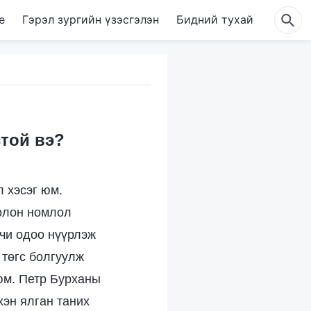
е
Гэрэл зургийн үзэсгэлэн
Бидний тухай
стой вэ?
л хэсэг юм.
 олон номлол
 чи одоо нүүрлэж
 төгс болгуулж
юм. Петр Бурханы
хэн ялган таних