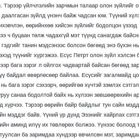
. Тэрээр үйлчлэлийн зарчмын талаар олон зүйлийг о
 даалгасан зүйлд үнэнч байж чадсан юм. Түүний хүл
ихэвчлэн, өөрийнхөө хийсэн зүйлийг бодолцон үзээд
зээ ч буцаан төлж чадахгүй мэт түүнд санагдаж байсн
 гэдгийг танин мэдсэнээс болсон бөгөөд энэ бүхэн н
хэд түүнийг хүргэжээ. Есүс Петрт олон зүйл хэлсэн 
рээр бага зэрэг л ойлгох чадвартай байсан бөгөөд з
лүү байдал өвөрлөсөөр байлаа. Есүсийг загалмайд ц
 нь бага зэрэг сэхээрч, өөрийгөө хүчтэй зэмлэх сэтгэ
буруу санаа бодолтой байх нь хүлээн зөвшөөрөхийн ар
д хүрчээ. Тэрээр өөрийн байр байдлыг тун сайн мэдд
йн мэддэг байв. Үүний үр дүнд Эзэнийг хайрлах сэтг
рийн аминд илүү их төвлөрөх болжээ. Үүнээс болоод т
туулсан ба заримдаа хүндээр өвчилсөн мэт, заримдаа