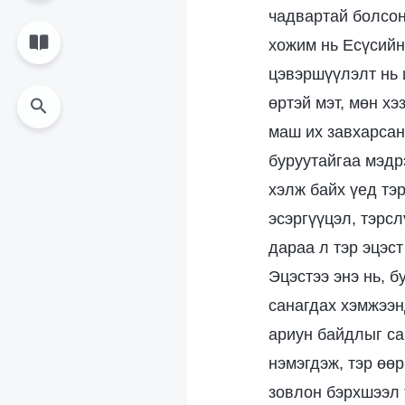
чадвартай болсон
хожим нь Есүсийн
цэвэршүүлэлт нь 
өртэй мэт, мөн хэ
маш их завхарсан
буруутайгаа мэдрэ
хэлж байх үед тэ
эсэргүүцэл, тэрс
дараа л тэр эцэст
Эцэстээ энэ нь, 
санагдах хэмжээн
ариун байдлыг са
нэмэгдэж, тэр өө
зовлон бэрхшээл 