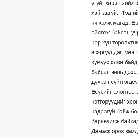
үгүй, харин хийх 
хайгаагүй. “Тэд 
чи хэлж магад. Е
ойлгож байсан учр
Тэр хүн төрөлхтн
эсэргүүцдэг, мөн
хүмүүс олон байда
байсан чинь дээр
дүүрэн сүйтгэгдсэ
Есүсийг олонтоо э
чөтгөрүүдийг хөө
чадаагүй байж бо
баривчилж байхад
Дамаск орох замд