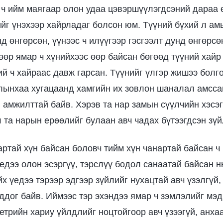
 ч ийм маягаар олон удаа цэвэршүүлэгдсэний дараа 
ийг үнэхээр хайрладаг болсон юм. Түүний бүхий л ам
 өнгөрсөн, үүнээс ч илүүгээр гэсгээлт дунд өнгөрсө
өөр ямар ч хүнийхээс өөр байсан бөгөөд түүний хайр 
ий ч хайраас давж гарсан. Түүнийг үлгэр жишээ болг
лынхаа хугацаанд хамгийн их зовлон шаналал амсса
 амжилттай байв. Хэрэв та нар замын сүүлчийн хэсэг
та нарын ерөөлийг булаан авч чадах бүтээгдсэн зүйл
артай хүн байсан боловч тийм хүн чанартай байсан ч 
едээ олон эсэргүү, тэрслүү бодол санаатай байсан нь
х үедээ тэрээр эдгээр зүйлийг нухацтай авч үзэлгүй,
ддог байв. Иймээс тэр эхэндээ ямар ч зэмлэлийг мэд
Петрийн хариу үйлдлийг ноцтойгоор авч үзээгүй, анха