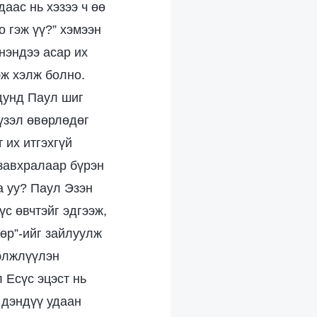
аас нь хэзээ ч өө
 гэж үү?” хэмээн
нэндээ асар их
эж хэлж болно.
 дунд Паул шиг
 үзэл өвөрлөдөг
 их итгэхгүй
 завхралаар бүрэн
а уу? Паул Эзэн
үс өвчтэйг эдгээж,
өр”-ийг зайлуулж
гэлжлүүлэн
 Есүс эцэст нь
 дэндүү удаан