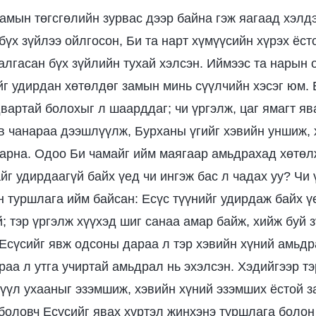
замын төгсгөлийн зурвас дээр байна гэж яагаад хэлдэ
бүх зүйлээ ойлгосон, Би та нарт хүмүүсийн хүрэх ёст
аалгасан бүх зүйлийн тухай хэлсэн. Иймээс та нарын
йг удирдан хөтөлдөг замын минь сүүлчийн хэсэг юм. 
вартай болохыг л шаарддаг; чи үргэлж, цаг ямагт яв
в чанараа дээшлүүлж, Бурханы үгийг хэвийн уншиж, 
рна. Одоо Би чамайг ийм маягаар амьдрахад хөтөл
йг удирдаагүй байх үед чи ингэж бас л чадах уу? Чи
н туршлага ийм байсан: Есүс түүнийг удирдаж байх ү
й; тэр үргэлж хүүхэд шиг санаа амар байж, хийж буй 
 Есүсийг явж одсоны дараа л тэр хэвийн хүний амьдр
раа л утга учиртай амьдрал нь эхэлсэн. Хэдийгээр тэ
үүл ухааныг эзэмшиж, хэвийн хүний эзэмших ёстой з
боловч Есүсийг явах хүртэл жинхэнэ туршлага болон 