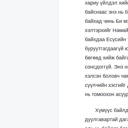
хариу үйлдэл хий
байснаас энэ нь 
байхад чинь Би м
хэлтэрхийг Намай
байхдаа Есүсийн 
буруутгагдаагүй 
бөгөөд хийж байга
сонсдоггүй. Энэ н
хэлсэн боловч ча
сүүлчийн хэсгийг
нь томоохон асуу
Хүмүүс байлд
дуулгавартай даг