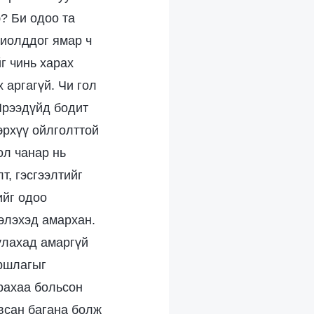
? Би одоо та
хиолддог ямар ч
г чинь харах
 аргагүй. Чи гол
 Ирээдүйд бодит
эрхүү ойлголттой
ол чанар нь
т, гэсгээлтийг
ийг одоо
хэлэхэд амархан.
уулахад амаргүй
уршлагыг
арахаа больсон
авсан багана болж