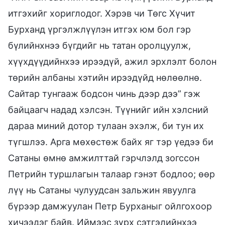
итгэхийг хориглодог. Хэрэв чи Төгс Хүчит
Бурханд үргэлжлүүлэн итгэх юм бол гэр
бүлийнхнээ бүгдийг нь татан оролцуулж,
хүүхдүүдийнхээ ирээдүй, ажил эрхлэлт болон
төрийн албаны хэтийн ирээдүйд нөлөөлнө.
Сайтар тунгааж бодсон чинь дээр дээ” гэж
байцаагч надад хэлсэн. Түүнийг ийн хэлсний
дараа миний дотор тулаан эхэлж, би тун их
түгшлээ. Арга мөхөстөж байх яг тэр үедээ би
Сатаны өмнө амжилттай гэрчлэлд зогссон
Петрийн туршлагын талаар гэнэт бодлоо; өөр
лүү нь Сатаны чулуудсан зальжин явуулга
бүрээр дамжуулан Петр Бурханыг ойлгохоор
хичээдэг байв. Иймээс зүрх сэтгэлийнхээ