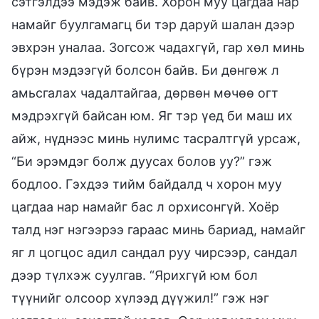
сэтгэлдээ мэдэж байв. Хорон муу цагдаа нар
намайг буулгамагц би тэр даруй шалан дээр
эвхрэн уналаа. Зогсож чадахгүй, гар хөл минь
бүрэн мэдээгүй болсон байв. Би дөнгөж л
амьсгалах чадалтайгаа, дөрвөн мөчөө огт
мэдрэхгүй байсан юм. Яг тэр үед би маш их
айж, нүднээс минь нулимс тасралтгүй урсаж,
“Би эрэмдэг болж дуусах болов уу?” гэж
бодлоо. Гэхдээ тийм байдалд ч хорон муу
цагдаа нар намайг бас л орхисонгүй. Хоёр
талд нэг нэгээрээ гараас минь бариад, намайг
яг л цогцос адил сандал руу чирсээр, сандал
дээр түлхэж суулгав. “Ярихгүй юм бол
түүнийг олсоор хүлээд дүүжил!” гэж нэг