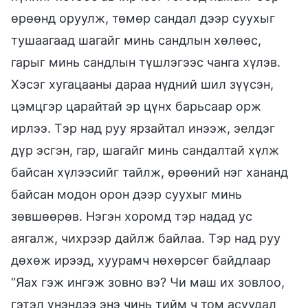
өрөөнд оруулж, төмөр сандал дээр суухыг
тушаагаад шагайг минь сандлын хөлөөс,
гарыг минь сандлын түшлэгээс чанга хүлэв.
Хэсэг хугацааны дараа нүдний шил зүүсэн,
цэмцгэр царайтай эр цүнх барьсаар орж
ирлээ. Тэр над руу ярзайтал инээж, эелдэг
дүр эсгэн, гар, шагайг минь сандалтай хүлж
байсан хүлээсийг тайлж, өрөөний нэг хананд
байсан модон орон дээр суухыг минь
зөвшөөрөв. Нэгэн хоромд тэр надад ус
аягалж, чихрээр дайлж байлаа. Тэр над руу
дөхөж ирээд, хуурамч нөхөрсөг байдлаар
“Яах гэж ингэж зовно вэ? Чи маш их зовлоо,
гэтэл үнэндээ энэ чинь тийм ч том асуудал