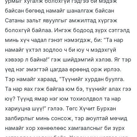
урмыг хугалж болохгүй гэдгээ би мэдэж
байсан бөгөөд намайг шаналгаж байсан
Сатаны зальт явуулгыг амжилтад хүргэж
болохгүй байлаа. Ингэж бодоод зүрх сэтгэлд
минь хүч чадал гэнэт нэмэгдэж, би: “Та нар
намайг үхтэл зодлоо ч би юу ч мэдэхгүй
хэвээр л байна!” гэж шийдэмгий хэлэв. Яг тэр
үед нэг эмэгтэй цагдаа өрөөнд орж ирлээ.
Тэр намайг хараад, “Түүнийг хурдан буулга.
Та нар яах гэж байгаа юм бэ, түүнийг алах гээ
юү? Түүнд ямар нэг юм тохиолдвол та нар
хариуцна шүү!” гэлээ. Төгс Хүчит Бурхан
залбирлыг минь сонсож, тэр аюултай мөчид
намайг хор хөнөөлөөс хамгаалсныг би зүрх