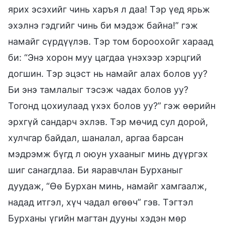
ярих эсэхийг чинь харъя л даа! Тэр үед ярьж
эхэлнэ гэдгийг чинь би мэдэж байна!” гэж
намайг сүрдүүлэв. Тэр том бороохойг хараад
би: “Энэ хорон муу цагдаа үнэхээр хэрцгий
догшин. Тэр эцэст нь намайг алах болов уу?
Би энэ тамлалыг тэсэж чадах болов уу?
Тогонд цохиулаад үхэх болов уу?” гэж өөрийн
эрхгүй сандарч эхлэв. Тэр мөчид сул дорой,
хулчгар байдал, шаналал, аргаа барсан
мэдрэмж бүгд л оюун ухааныг минь дүүргэх
шиг санагдлаа. Би яаравчлан Бурханыг
дуудаж, “Өө Бурхан минь, намайг хамгаалж,
надад итгэл, хүч чадал өгөөч” гэв. Тэгтэл
Бурханы үгийн магтан дууны хэдэн мөр