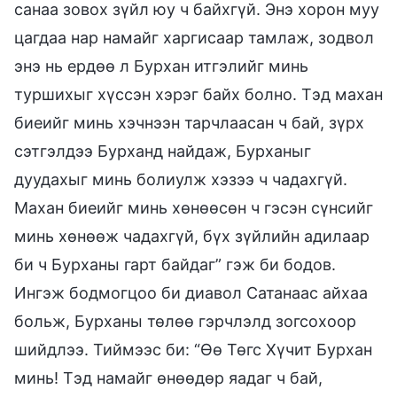
санаа зовох зүйл юу ч байхгүй. Энэ хорон муу
цагдаа нар намайг харгисаар тамлаж, зодвол
энэ нь ердөө л Бурхан итгэлийг минь
туршихыг хүссэн хэрэг байх болно. Тэд махан
биеийг минь хэчнээн тарчлаасан ч бай, зүрх
сэтгэлдээ Бурханд найдаж, Бурханыг
дуудахыг минь болиулж хэзээ ч чадахгүй.
Махан биеийг минь хөнөөсөн ч гэсэн сүнсийг
минь хөнөөж чадахгүй, бүх зүйлийн адилаар
би ч Бурханы гарт байдаг” гэж би бодов.
Ингэж бодмогцоо би диавол Сатанаас айхаа
больж, Бурханы төлөө гэрчлэлд зогсохоор
шийдлээ. Тиймээс би: “Өө Төгс Хүчит Бурхан
минь! Тэд намайг өнөөдөр яадаг ч бай,