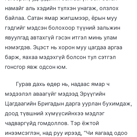
намайг аль хэдийн түлхэн унагаж, олзлох
байлаа. Сатан ямар жигшмээр, ёрын муу
гэдгийг мэдсэн болохоор түүний зальжин
явуулгад автахгүй гэсэн итгэл минь улам
нэмэгдэв. Эцэст нь хорон муу цагдаа аргаа
барж, яахаа мэдэхгүй болсон тул сэтгэл
гонсгор явж одсон юм.
Гурав дахь өдөр нь, надаас ямар ч
мэдээлэл аваагүйг мэдээд Эрүүгийн
Цагдаагийн Бригадын дарга уурлан бухимдаж,
доод түвшний хүмүүсийнхээ мэдлэг
чадваргүйд гомдоллов. Тэр ёжтой
инээмсэглэн, над руу ирээд, “Чи яагаад одоо