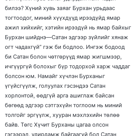
билээ? Хүний хувь заяаг Бурхан урьдаас
тогтоодог, миний хүүхдүүд ирээдүйд ямар
ажил хийхийг, хэтийн ирээдүй нь ямар байхыг
Бурхан шийднэ—Сатан эдгээр зүйлийг хянаж
огт чадахгүй” гэж би бодлоо. Ингэж бодоод
би Сатан болон чөтгөрүүд ямар жигшмээр,
ичгүүргүй болохыг бүр тодорхой харж чаддаг
болсон юм. Намайг хүчлэн Бурханыг
үгүйсгүүлж, голуулах гэсэндээ Сатан
хорлонтой, өөдгүй арга ашиглаж байсан
бөгөөд эдгээр сэтгэхүйн тоглоом нь миний
толгойг эргүүлж, хууран мэхлэхийн төлөө
байв. Төгс Хүчит Бурханы цагаа олсон
гэгээрэл, удирдамж байгаагүй бол Сатан