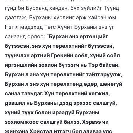
гүнд би Бурханд хандан, бүх зүйлийг Түүнд
даатгаж, Бурханы хүслийг эрж хайсан юм.
Нэг л мэдэхэд Төгс Хүчит Бурханы энэ үг
санаанд орлоо: “
Бурхан энэ ертөнцийг
бүтээсэн, энэ хүн төрөлхтнийг бүтээсэн,
түүнчлэн эртний Грекийн соёл, хүний соёл
иргэншлийн зохион бүтээгч нь Тэр байсан.
Бурхан л энэ хүн төрөлхтнийг тайтгаруулж,
Бурхан л энэ хүн төрөлхтөнд өдөр, шөнөгүй
санаа тавьдаг. Хүн төрөлхтний хөгжил,
дэвшил нь Бурханы дээд эрхээс салшгүй,
хүний түүх болон ирээдүй Бурханы
зохиомжоос салшгүй билээ. Хэрвээ чи
жинхэнэ Христэд итгэгч бол аливаа улс,