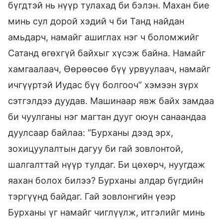
бүгдтэй нь нүүр тулахад би бэлэн. Махан бие
минь сул дорой хэдий ч би Танд найдан
амьдарч, намайг ашиглах нэг ч боломжийг
Сатанд өгөхгүй байхыг хүсэж байна. Намайг
хамгаалаач, Өөрөөсөө бүү урвуулаач, намайг
ичгүүртэй Иудас бүү болгооч” хэмээн зүрх
сэтгэлдээ дуудав. Машинаар явж байх замдаа
би чуулганы нэг магтан дууг оюун санаандаа
дуулсаар байлаа: “Бурханы дээд эрх,
зохицуулалтын дагуу би гай зовлонтой,
шалгалттай нүүр тулдаг. Би цөхөрч, нуугдаж
яахан болох билээ? Бурханы алдар бүгдийн
тэргүүнд байдаг. Гай зовлонгийн үеэр
Бурханы үг намайг чиглүүлж, итгэлийг минь