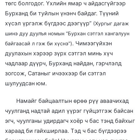
төгс болгодог. Үхлийн ямар ч айдасгүйгээр
Бурханд би туйлын үнэнч байдаг. Түүний
хүсэл үргэлж бүгдээс дээгүүр”
(Хургыг дагаж
шинэ дуу дуулъя номын “Бурхан сэтгэл хангалуун
. Чимээгүйхэн
байгаасай л гэж би хүснэ”)
дуулахын хэрээр зүрх сэтгэл минь хүч
чадлаар дүүрч, Бурханд найдан, гэрчлэлд
зогсож, Сатаныг ичээхээр би сэтгэл
шулуудсан юм.
Намайг байцаалтын өрөө рүү аваачихад
чуулганд надтай адил үүрэг гүйцэтгэж байсан
эгч, чуулганы удирдагч хоёр ч бас тэнд байхыг
хараад би гайхширлаа. Тэд ч бас бүгдээрээ