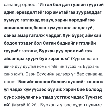
санаанд орлоо: “
Итгэл бол дан гуалин гүүртэй
адил, өрөвдөлтэйгээр амьтайгаа зууралддаг
хүмүүс гатлахад хэцүү, харин өөрсдийгөө
золиослоход бэлэн хүмүүс хөл алдалгүй,
санаа амар гаталж чаддаг. Хүн бүрэг, аймхай
бодол тээдэг бол Сатан биднийг итгэлийн
гүүрийг гаталж, Бурхан руу орох вий гэж
айсандаа хуурч буй хэрэг юм
”
(Хургыг дагаж
шинэ дуу дуулъя номын “Өвчин тусах нь Бурханы
. Эзэн Есүсийн эдгээр үг бас санаанд
хайр юм”)
оров: “
Биеийг хөнөөх боловч сүнсийг хөнөөж
үл чадах хүмүүсээс бүү ай: харин бие болоод
сүнс хоёуланг нь тамд устгаж чадах Түүнээс
ай
”
. Бурханы үгээс үүдэн нулимс
(Матай 10:28)