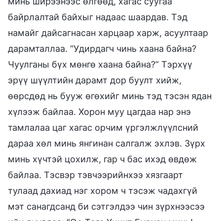
минь ширээнээс өлгөөд, хагас суугаа
байрлалтай байхыг надаас шаардав. Тэд
намайг дайсагнасан харцаар харж, асуултаар
дарамталлаа. “Удирдагч чинь хаана байна?
Чуулганы бүх мөнгө хаана байна?” Тэрхүү
эрүү шүүлтийн дарамт дор буулт хийж,
өөрсдөд нь бууж өгөхийг минь тэд тэсэн ядан
хүлээж байлаа. Хорон муу цагдаа нар энэ
тамлалаа цаг хагас орчим үргэлжлүүлсний
дараа хөл минь янгинан салгалж эхлэв. Зүрх
минь хүчтэй цохилж, гар ч бас ихэд өвдөж
байлаа. Тэсвэр тэвчээрийнхээ хязгаарт
тулаад дахиад нэг хором ч тэсэж чадахгүй
мэт санагдсанд би сэтгэлдээ чин зүрхнээсээ