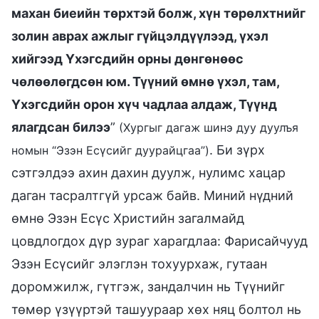
махан биеийн төрхтэй болж, хүн төрөлхтнийг
золин аврах ажлыг гүйцэлдүүлээд, үхэл
хийгээд Үхэгсдийн орны дөнгөнөөс
чөлөөлөгдсөн юм. Түүний өмнө үхэл, там,
Үхэгсдийн орон хүч чадлаа алдаж, Түүнд
ялагдсан билээ
”
(Хургыг дагаж шинэ дуу дуулъя
. Би зүрх
номын “Эзэн Есүсийг дуурайцгаа”)
сэтгэлдээ ахин дахин дуулж, нулимс хацар
даган тасралтгүй урсаж байв. Миний нүдний
өмнө Эзэн Есүс Христийн загалмайд
цовдлогдох дүр зураг харагдлаа: Фарисайчууд
Эзэн Есүсийг элэглэн тохуурхаж, гутаан
доромжилж, гүтгэж, зандалчин нь Түүнийг
төмөр үзүүртэй ташуураар хөх няц болтол нь