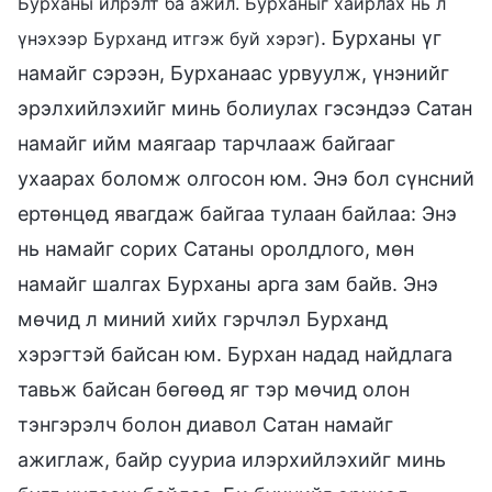
Бурханы илрэлт ба ажил. Бурханыг хайрлах нь л
. Бурханы үг
үнэхээр Бурханд итгэж буй хэрэг)
намайг сэрээн, Бурханаас урвуулж, үнэнийг
эрэлхийлэхийг минь болиулах гэсэндээ Сатан
намайг ийм маягаар тарчлааж байгааг
ухаарах боломж олгосон юм. Энэ бол сүнсний
ертөнцөд явагдаж байгаа тулаан байлаа: Энэ
нь намайг сорих Сатаны оролдлого, мөн
намайг шалгах Бурханы арга зам байв. Энэ
мөчид л миний хийх гэрчлэл Бурханд
хэрэгтэй байсан юм. Бурхан надад найдлага
тавьж байсан бөгөөд яг тэр мөчид олон
тэнгэрэлч болон диавол Сатан намайг
ажиглаж, байр сууриа илэрхийлэхийг минь