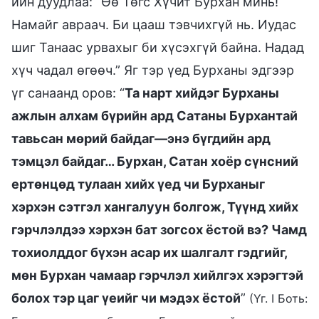
ийн дуудлаа: “Өө Төгс Хүчит Бурхан минь!
Намайг авраач. Би цааш тэвчихгүй нь. Иудас
шиг Танаас урвахыг би хүсэхгүй байна. Надад
хүч чадал өгөөч.” Яг тэр үед Бурханы эдгээр
үг санаанд оров: “
Та нарт хийдэг Бурханы
ажлын алхам бүрийн ард Сатаны Бурхантай
тавьсан мөрий байдаг—энэ бүгдийн ард
тэмцэл байдаг… Бурхан, Сатан хоёр сүнсний
ертөнцөд тулаан хийх үед чи Бурханыг
хэрхэн сэтгэл хангалуун болгож, Түүнд хийх
гэрчлэлдээ хэрхэн бат зогсох ёстой вэ? Чамд
тохиолддог бүхэн асар их шалгалт гэдгийг,
мөн Бурхан чамаар гэрчлэл хийлгэх хэрэгтэй
болох тэр цаг үеийг чи мэдэх ёстой
”
(Үг. I Боть: