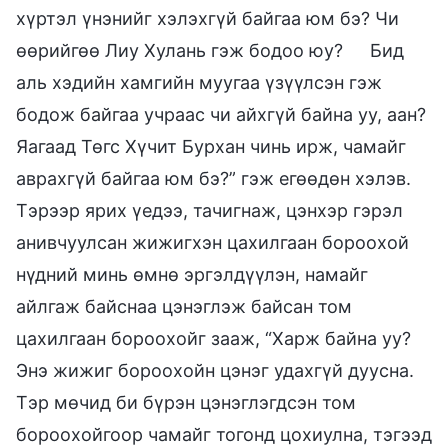
хүртэл үнэнийг хэлэхгүй байгаа юм бэ? Чи
өөрийгөө Лиу Хулань гэж бодоо юу?
Бид
аль хэдийн хамгийн муугаа үзүүлсэн гэж
бодож байгаа учраас чи айхгүй байна уу, аан?
Яагаад Төгс Хүчит Бурхан чинь ирж, чамайг
аврахгүй байгаа юм бэ?” гэж егөөдөн хэлэв.
Тэрээр ярих үедээ, тачигнаж, цэнхэр гэрэл
анивчуулсан жижигхэн цахилгаан бороохой
нүдний минь өмнө эргэлдүүлэн, намайг
айлгаж байснаа цэнэглэж байсан том
цахилгаан бороохойг зааж, “Харж байна уу?
Энэ жижиг бороохойн цэнэг удахгүй дуусна.
Тэр мөчид би бүрэн цэнэглэгдсэн том
бороохойгоор чамайг тогонд цохиулна, тэгээд