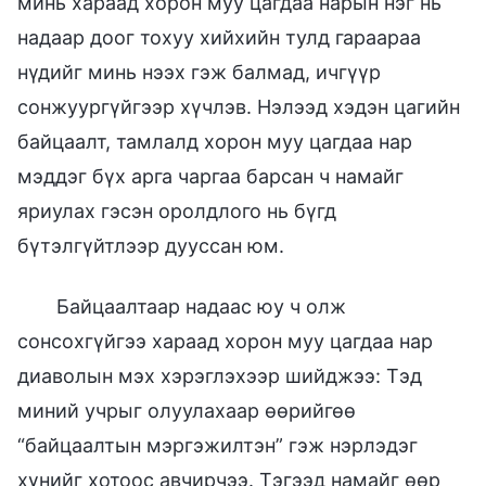
минь хараад хорон муу цагдаа нарын нэг нь
надаар доог тохуу хийхийн тулд гараараа
нүдийг минь нээх гэж балмад, ичгүүр
сонжуургүйгээр хүчлэв. Нэлээд хэдэн цагийн
байцаалт, тамлалд хорон муу цагдаа нар
мэддэг бүх арга чаргаа барсан ч намайг
яриулах гэсэн оролдлого нь бүгд
бүтэлгүйтлээр дууссан юм.
Байцаалтаар надаас юу ч олж
сонсохгүйгээ хараад хорон муу цагдаа нар
диаволын мэх хэрэглэхээр шийджээ: Тэд
миний учрыг олуулахаар өөрийгөө
“байцаалтын мэргэжилтэн” гэж нэрлэдэг
хүнийг хотоос авчирчээ. Тэгээд намайг өөр