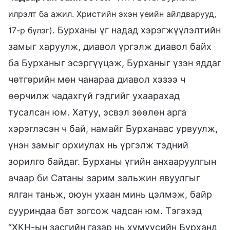
илрэлт ба ажил. Христийн эхэн үеийн айлдварууд,
. Бурханы үг надад хэрэгжүүлэлтийн
17-р бүлэг)
замыг харуулж, диавол үргэлж диавол байх
ба Бурханыг эсэргүүцэж, Бурханыг үзэн яддаг
чөтгөрийн мөн чанараа диавол хэзээ ч
өөрчилж чадахгүй гэдгийг ухаарахад
тусалсан юм. Хатуу, эсвэл зөөлөн арга
хэрэглэсэн ч бай, намайг Бурханаас урвуулж,
үнэн замыг орхиулах нь үргэлж тэдний
зорилго байдаг. Бурханы үгийн анхааруулгын
ачаар би Сатаны зарим зальжин явуулгыг
ялган таньж, оюун ухаан минь цэлмэж, байр
сууриндаа бат зогсож чадсан юм. Тэгэхэд
“ХКН-ын засгийн газар нь хүмүүсийн Бурханд