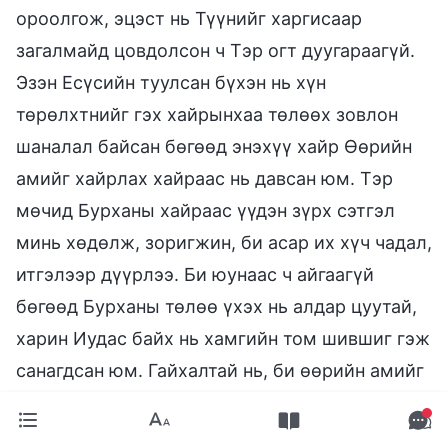
ороолгож, эцэст нь Түүнийг харгисаар
загалмайд цовдолсон ч Тэр огт дуугараагүй.
Эзэн Есүсийн туулсан бүхэн нь хүн
төрөлхтнийг гэх хайрынхаа төлөөх зовлон
шаналал байсан бөгөөд энэхүү хайр Өөрийн
амийг хайрлах хайраас нь давсан юм. Тэр
мөчид Бурханы хайраас үүдэн зүрх сэтгэл
минь хөдөлж, зоригжин, би асар их хүч чадал,
итгэлээр дүүрлээ. Би юунаас ч айгаагүй
бөгөөд Бурханы төлөө үхэх нь алдар цуутай,
харин Иудас байх нь хамгийн том шившиг гэж
санагдсан юм. Гайхалтай нь, би өөрийн амийг
өгөөд ч хамаагүй Бурханы төлөө гэрчлэлд
зогсоно гэж шийдэх үед хорон муу цагдаа