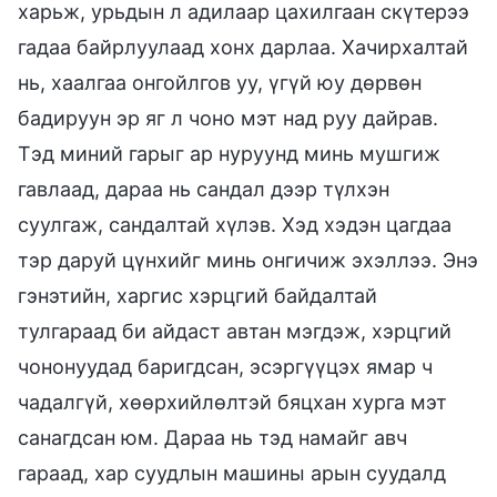
харьж, урьдын л адилаар цахилгаан скүтерээ
гадаа байрлуулаад хонх дарлаа. Хачирхалтай
нь, хаалгаа онгойлгов уу, үгүй юу дөрвөн
бадируун эр яг л чоно мэт над руу дайрав.
Тэд миний гарыг ар нуруунд минь мушгиж
гавлаад, дараа нь сандал дээр түлхэн
суулгаж, сандалтай хүлэв. Хэд хэдэн цагдаа
тэр даруй цүнхийг минь онгичиж эхэллээ. Энэ
гэнэтийн, харгис хэрцгий байдалтай
тулгараад би айдаст автан мэгдэж, хэрцгий
чононуудад баригдсан, эсэргүүцэх ямар ч
чадалгүй, хөөрхийлөлтэй бяцхан хурга мэт
санагдсан юм. Дараа нь тэд намайг авч
гараад, хар суудлын машины арын суудалд