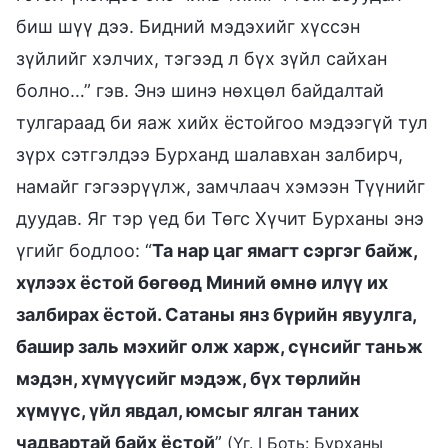
биш шүү дээ. Бидний мэдэхийг хүссэн
зүйлийг хэлчих, тэгээд л бүх зүйл сайхан
болно…” гэв. Энэ шинэ нөхцөл байдалтай
тулгараад би яаж хийх ёстойгоо мэдээгүй тул
зүрх сэтгэлдээ Бурханд шалавхан залбирч,
намайг гэгээрүүлж, замчлаач хэмээн Түүнийг
дуудав. Яг тэр үед би Төгс Хүчит Бурханы энэ
үгийг бодлоо: “
Та нар цаг ямагт сэргэг байж,
хүлээх ёстой бөгөөд Миний өмнө илүү их
залбирах ёстой. Сатаны янз бүрийн явуулга,
башир заль мэхийг олж харж, сүнсийг таньж
мэдэн, хүмүүсийг мэдэж, бүх төрлийн
хүмүүс, үйл явдал, юмсыг ялган таних
чадвартай байх ёстой
”
(Үг. I Боть: Бурханы