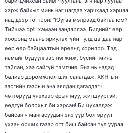
баригдчихсан байв! Чуулганы эгч нар луугаа
харж байхыг минь нэг цагдаа харчхаад харцаа
над дээр тогтоон: “Юугаа мэлрээд байгаа юм?
Тийшээ ор!” хэмээн зандарлаа. Биднийг өөр
хооронд маань яриулахгүйн тулд цагдаа нар
өөр өөр байцаалтын өрөөнд хорилоо. Тэд
намайг бүдүүлгээр нэгжиж, бүсийг минь
тайлан, хаа сайгүй тэмтчив. Энэ нь надад
балиар доромжлол шиг санагдаж, ХКН-ын
засгийн газрын энэ аялдан дагалдагч
чөтгөрүүд үнэхээр ёрын муу, жигшүүртэй,
өөдгүй болохыг би харсан! Би цухалдаж
байсан ч мангасуудын энэ үүр бол эрүүл
ухаан орших газар огт биш байсан тул уураа