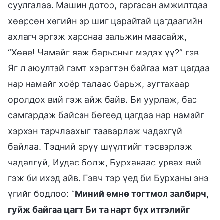
суулгалаа. Машин дотор, гаргасан амжилтдаа
хөөрсөн хөгийн эр шиг царайтай цагдаагийн
ахлагч эргэж харснаа зальжин маасайж,
“Хөөе! Чамайг яаж барьсныг мэдэх үү?” гэв.
Яг л аюултай гэмт хэрэгтэн байгаа мэт цагдаа
нар намайг хоёр талаас барьж, зугтахаар
оролдох вий гэж айж байв. Би уурлаж, бас
самгардаж байсан бөгөөд цагдаа нар намайг
хэрхэн тарчлаахыг тааварлаж чадахгүй
байлаа. Тэдний эрүү шүүлтийг тэсвэрлэж
чадалгүй, Иудас болж, Бурханаас урвах вий
гэж би ихэд айв. Гэвч тэр үед би Бурханы энэ
үгийг бодлоо: “
Миний өмнө тогтмол залбирч,
гуйж байгаа цагт Би та нарт бүх итгэлийг