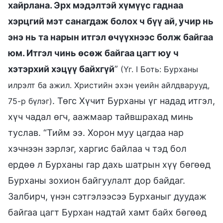
хайрлана. Эрх мэдэлтэй хүмүүс гаднаа
хэрцгий мэт санагдаж болох ч бүү ай, учир нь
энэ нь та нарын итгэл өчүүхнээс болж байгаа
юм. Итгэл чинь өсөж байгаа цагт юу ч
хэтэрхий хэцүү байхгүй
”
(Үг. I Боть: Бурханы
илрэлт ба ажил. Христийн эхэн үеийн айлдварууд,
. Төгс Хүчит Бурханы үг надад итгэл,
75-р бүлэг)
хүч чадал өгч, аажмаар тайвшрахад минь
туслав. “Тийм ээ. Хорон муу цагдаа нар
хэчнээн зэрлэг, харгис байлаа ч тэд бол
ердөө л Бурханы гар дахь шатрын хүү бөгөөд
Бурханы зохион байгуулалт дор байдаг.
Залбирч, үнэн сэтгэлээсээ Бурханыг дуудаж
байгаа цагт Бурхан надтай хамт байх бөгөөд