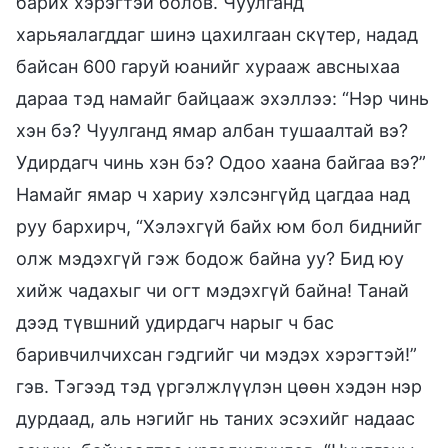
барих хэрэгтэй болов. Чуулганд
харьяалагддаг шинэ цахилгаан скүтер, надад
байсан 600 гаруй юанийг хурааж авсныхаа
дараа тэд намайг байцааж эхэллээ: “Нэр чинь
хэн бэ? Чуулганд ямар албан тушаалтай вэ?
Удирдагч чинь хэн бэ? Одоо хаана байгаа вэ?”
Намайг ямар ч хариу хэлсэнгүйд цагдаа над
руу бархирч, “Хэлэхгүй байх юм бол биднийг
олж мэдэхгүй гэж бодож байна уу? Бид юу
хийж чадахыг чи огт мэдэхгүй байна! Танай
дээд түвшний удирдагч нарыг ч бас
баривчилчихсан гэдгийг чи мэдэх хэрэгтэй!”
гэв. Тэгээд тэд үргэлжлүүлэн цөөн хэдэн нэр
дурдаад, аль нэгийг нь таних эсэхийг надаас