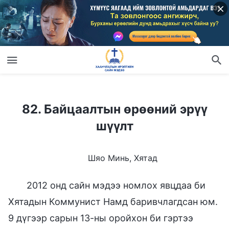
82. Байцаалтын өрөөний эрүү шүүлт
82. Байцаалтын өрөөний эрүү
шүүлт
Шяо Минь, Хятад
2012 онд сайн мэдээ номлох явцдаа би
Хятадын Коммунист Намд баривчлагдсан юм.
9 дүгээр сарын 13-ны оройхон би гэртээ