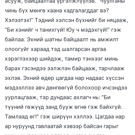
асууж, байцаалтаа үргэлжлүүлэв. “Чуулганы
чинь бүх мөнгө хаана хадгалагддаг вэ?
Хэлээтэх!” Тэдний хэлсэн бүхнийг би няцааж,
“Би хэнийг ч танихгүй! Юу ч мэдэхгүй!” гэж
байлаа. Эхний шатны байцаалт нь амжилт
олоогүйг хараад тэд шалгарсан аргаа
хэрэглэхээр шийдэж, тамир тэнхээг минь
барах гэсэндээ ээлжлэн байцааж, тарчлааж
эхлэв. Эхний өдөр цагдаа нар надаас хүссэн
мэдээллээ авч дөнгөөгүй болохоор ичсэндээ
уурлацгааж, тэр дундаас ахлагч нь: “Би
түүний гөжүүд занд бууж өгнө гэж байхгүй.
Тамлаад өг!” гэж ширүүн хэллээ. Цагдаа нар
ар нуруунд гавлаатай хэвээр байсан гарыг