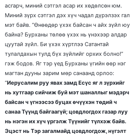
асгарч, миний сэтгэл асар их хөдөлсөн юм.
Миний зүрх сэтгэл дэх хүч чадал дүрэлзэх гал
мэт байв. “Өнөөдөр үхэх байсан ч айх зүйл юу
байна? Бурханы төлөө үхэх нь үнэхээр алдар
цуутай зүйл. Би үхэх хүртлээ Сатантай
тулалдахын тулд бүх зүйлийг орхих болно!”
гэж бодов. Яг тэр үед Бурханы үгийн өөр нэг
магтан дууны зарим мөр санаанд орлоо:
“
Иерусалим руу явах замд Есүс яг л зүрхийг
нь хутгаар сийчиж буй мэт шаналлыг мэдэрч
байсан ч үгнээсээ буцах өчүүхэн төдий ч
санаа Түүнд байгаагүй; цовдлогдох газар луу
нь нэгэн их хүч үргэлж Түүнийг түлхэж байв.
Эцэст нь Тэр загалмайд цовдлогдож, нүгэлт