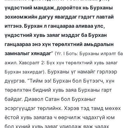
үндэстний мандаж, доройтох нь Бурханы
зохиомжийн дагуу явагддаг гэдэгт лавтай
итгэнэ. Бурхан л ганцаараа аливаа улс,
үндэстний хувь заяаг мэддэг ба Бурхан
ганцаараа энэ хүн төрөлхтний амьдралын
замналыг хянадаг
”
(Үг. I Боть: Бурханы илрэлт ба
ажил. Хавсралт 2: Бүх хүн төрөлхтний хувь заяаг
. Бурханы үг намайг гэрлээр
Бурхан захирдаг)
дүүргэв. “Тийм ээ! Бурхан бол Бүтээгч, хүн
төрөлхтөн бидний хувь заяа Бурханы гарт
байдаг. Диавол Сатан бол Бурханыг
эсэргүүцдэг төрлийнх. Хэрэв тэд тамд мөхөх
ёстой хувь заяагаа ч өөрчилж чадахгүй юм
бол хүний хувь заяаг удирдаж яаж чадах