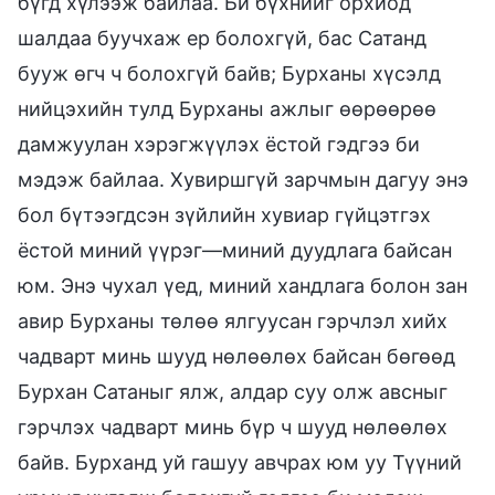
бүгд хүлээж байлаа. Би бүхнийг орхиод
шалдаа буучхаж ер болохгүй, бас Сатанд
бууж өгч ч болохгүй байв; Бурханы хүсэлд
нийцэхийн тулд Бурханы ажлыг өөрөөрөө
дамжуулан хэрэгжүүлэх ёстой гэдгээ би
мэдэж байлаа. Хувиршгүй зарчмын дагуу энэ
бол бүтээгдсэн зүйлийн хувиар гүйцэтгэх
ёстой миний үүрэг—миний дуудлага байсан
юм. Энэ чухал үед, миний хандлага болон зан
авир Бурханы төлөө ялгуусан гэрчлэл хийх
чадварт минь шууд нөлөөлөх байсан бөгөөд
Бурхан Сатаныг ялж, алдар суу олж авсныг
гэрчлэх чадварт минь бүр ч шууд нөлөөлөх
байв. Бурханд уй гашуу авчрах юм уу Түүний