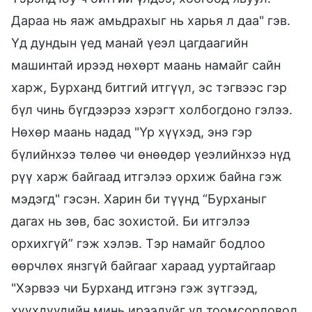
Дараа нь яаж амьдрахыг нь харья л даа" гэв.
Үд дундын үед манай үеэл цагдаагийн
машинтай ирээд нөхөрт маань намайг сайн
харж, Бурханд битгий итгүүл, эс тэгвээс гэр
бүл чинь бүгдээрээ хэрэгт холбогдоно гэлээ.
Нөхөр маань надад "Үр хүүхэд, энэ гэр
бүлийнхээ төлөө чи өнөөдөр үеэлийнхээ нүд
рүү харж байгаад итгэлээ орхиж байна гэж
мэдэгд" гэсэн. Харин би түүнд “Бурханыг
дагах нь зөв, бас зохистой. Би итгэлээ
орхихгүй” гэж хэлэв. Тэр намайг бодлоо
өөрчлөх янзгүй байгааг хараад ууртайгаар
"Хэрвээ чи Бурханд итгэнэ гэж зүтгээд,
хүүхдүүдийн минь ирээдүйг үл тоомсорловол