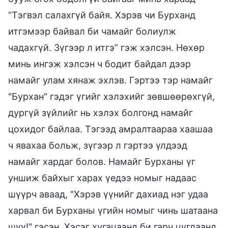
“Тэгвэл салахгүй байя. Хэрэв чи Бурханд
итгэмээр байвал би чамайг болиулж
чадахгүй. Зүгээр л итгэ” гэж хэлсэн. Нөхөр
минь ингэж хэлсэн ч бодит байдал дээр
намайг улам хянаж эхлэв. Гэртээ тэр намайг
"Бурхан" гэдэг үгийг хэлэхийг зөвшөөрөхгүй,
дургүй зүйлийг нь хэлэх болгонд намайг
цохидог байлаа. Тэгээд амралтаараа хаашаа
ч явахаа больж, зүгээр л гэртээ үлдээд
намайг хардаг болов. Намайг Бурханы үг
уншиж байхыг харах үедээ номыг надаас
шүүрч аваад, "Хэрэв үүнийг дахиад нэг удаа
харвал би Бурханы үгийн номыг чинь шатаана
шүү!" гэсэн. Хэсэг хугацаанд би гарч цуглаанд