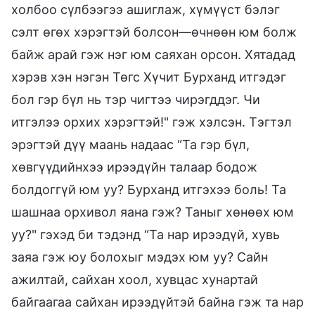
холбоо сүлбээгээ ашиглаж, хүмүүст бэлэг
сэлт өгөх хэрэгтэй болсон—өчнөөн юм болж
байж арай гэж нэг юм саяхан орсон. Хятадад
хэрэв хэн нэгэн Төгс Хүчит Бурханд итгэдэг
бол гэр бүл нь тэр чигтээ чирэгддэг. Чи
итгэлээ орхих хэрэгтэй!" гэж хэлсэн. Тэгтэл
эрэгтэй дүү маань надаас “Та гэр бүл,
хөвгүүдийнхээ ирээдүйн талаар бодож
болдоггүй юм уу? Бурханд итгэхээ боль! Та
шашнаа орхивол яана гэж? Таныг хөнөөх юм
уу?" гэхэд би тэдэнд “Та нар ирээдүй, хувь
заяа гэж юу болохыг мэдэх юм уу? Сайн
ажилтай, сайхан хоол, хувцас хунартай
байгаагаа сайхан ирээдүйтэй байна гэж та нар