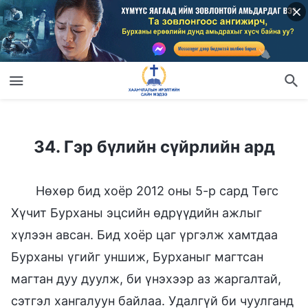
34. Гэр бүлийн сүйрлийн ард
34. Гэр бүлийн сүйрлийн ард
Нөхөр бид хоёр 2012 оны 5-р сард Төгс
Хүчит Бурханы эцсийн өдрүүдийн ажлыг
хүлээн авсан. Бид хоёр цаг үргэлж хамтдаа
Бурханы үгийг уншиж, Бурханыг магтсан
магтан дуу дуулж, би үнэхээр аз жаргалтай,
сэтгэл хангалуун байлаа. Удалгүй би чуулганд