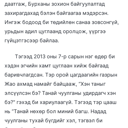
даатгаж, Бурханы зохион байгуулалтад
захирагдахад бэлэн байгаагаа мэдэрсэн.
Ингэж бодоод би төдийлөн санаа зовсонгүй,
урьдын адил цуглаанд оролцож, үүргээ
гүйцэтгэсээр байлаа.
Тэгээд 2013 оны 7-р сарын нэг өдөр би
хэдэн эгчийн хамт цуглаан хийж байгаад
баривчлагдсан. Тэр орой цагдаагийн газрын
Жао ахмад намайг байцааж, “Хэн таныг
элсүүлсэн бэ? Танай чуулганы удирдагч хэн
бэ?" гэхэд би хариулаагүй. Тэгээд тэр цааш
нь “Танай нөхөр бол миний багш. Надад
чуулганы тухай бүгдийг хэл, тэгвэл би