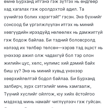
өмнө Бурханд итгэнэ гэж зүтгэх нь өндгөөр
хад хагалах гэж оролдохтой адил. Та
үүнийгээ болих хэрэгтэй!" гэсэн. Энэ бүхнийг
сонсоод би үргэлжлүүлэн итгэх нь миний
хөвгүүдийн ирээдүйд нөлөөлөх нь дамжиггүй
гэж бодож байлаа. Би тэдний боловсролд
нэлээд их төлбөр төлсөн—хэрэв тэд эцэст нь
үнэхээр ажил олж чадахгүй бол тэр олон
жилийн цус, хөлс, нулимс хий дэмий байх
биш үү? Энэ нь миний хувьд үнэхээр
хөөрхийлөлтэй бодол байлаа. Би Бурханд
залбирч, зүрх сэтгэлийг минь хамгаалж,
Түүний хүслийг ойлгож, юу хийх ёстойгоо
мэдэхэд минь намайг чиглүүлээч гэж гуйсан.