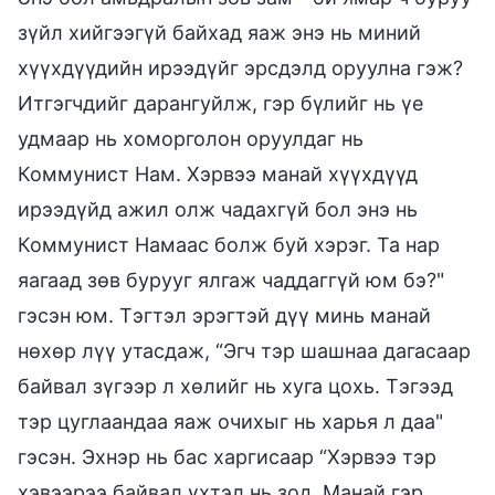
зүйл хийгээгүй байхад яаж энэ нь миний
хүүхдүүдийн ирээдүйг эрсдэлд оруулна гэж?
Итгэгчдийг дарангуйлж, гэр бүлийг нь үе
удмаар нь хоморголон оруулдаг нь
Коммунист Нам. Хэрвээ манай хүүхдүүд
ирээдүйд ажил олж чадахгүй бол энэ нь
Коммунист Намаас болж буй хэрэг. Та нар
яагаад зөв бурууг ялгаж чаддаггүй юм бэ?"
гэсэн юм. Тэгтэл эрэгтэй дүү минь манай
нөхөр лүү утасдаж, “Эгч тэр шашнаа дагасаар
байвал зүгээр л хөлийг нь хуга цохь. Тэгээд
тэр цуглаандаа яаж очихыг нь харья л даа"
гэсэн. Эхнэр нь бас харгисаар “Хэрвээ тэр
хэвээрээ байвал үхтэл нь зод. Манай гэр