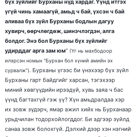
бүх зүйлийг Бурханы нүд хардаг. Үүнд итгэх
үгүй чинь хамаагүй, амьд ч бай, үхсэн ч бай
аливаа бүх зүйл Бурханы бодлын дагуу
хувирч, өөрчлөгдөж, шинэчлэгдэн, алга
болдог. Энэ бол Бурханы бүх зүйлийг
удирддаг арга зам юм
”
(Үг нь махбодоор
илэрсэн номын “Бурхан бол хүний амийн эх
. Бурханы үгээс би үнэхээр бүх зүйл
сурвалж”)
Бурханы гарт байдгийг харсан, тэгэхээр
миний хөвгүүдийн ирээдүй, хувь заяа ч бас
үүнд багтахгүй гэж үү? Хүн амьдралдаа хэр
их зовж зүдэрч, ямар ажил хийх нь Бурханаар
урьдчилан тодорхойлогддог. Би эдгээр зүйлд
санаа зовж болохгүй. Дэлхий дээр хэн нэгний