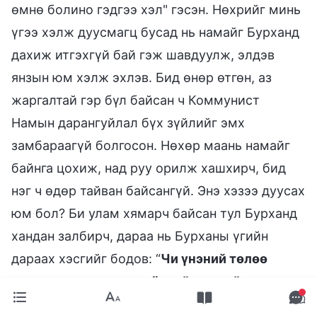
өмнө болино гэдгээ хэл" гэсэн. Нөхрийг минь
үгээ хэлж дуусмагц бусад нь намайг Бурханд
дахиж итгэхгүй бай гэж шавдуулж, элдэв
янзын юм хэлж эхлэв. Бид өнөр өтгөн, аз
жаргалтай гэр бүл байсан ч Коммунист
Намын дарангуйлал бүх зүйлийг эмх
замбараагүй болгосон. Нөхөр маань намайг
байнга цохиж, над руу орилж хашхирч, бид
нэг ч өдөр тайван байсангүй. Энэ хэзээ дуусах
юм бол? Би улам хямарч байсан тул Бурханд
хандан залбирч, дараа нь Бурханы үгийн
дараах хэсгийг бодов: “
Чи үнэний төлөө
зовлон зүдүүр туулах ёстой, үнэний төлөө
өөрийгөө зориулах ёстой, үнэний төлөө