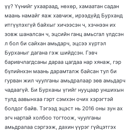
үү? Үүнийг ухаараад, нөхөр, хамаатан садан
маань намайг яаж хавчиж, ирээдүйд Бурханд
итгүүлэхгүй байхыг хичээсэн ч, хэчнээн их
зовж шаналсан ч, эцсийн ганц амьсгал үлдсэн
л бол би сайхан амьдарч, эцсээ хүртэл
Бурханыг дагана гэж шийдсэн. Гэвч
баривчлагдсаны дараа цагдаа нар хянаж, гэр
бүлийнхэн маань дарамталж байсан тул би
гурван жил чуулганы амьдралаар зөв амьдарч
чадаагүй. Би Бурханы үгийг нууцаар уншихын
тулд аавынхаа гэрт сэмхэн очих хэрэгтэй
болдог байв. Тэгээд эцэст нь 2016 оны зун ах
эгч нартай холбоо тогтоож, чуулганы
амьдралаа сэргээж, дахин үүрэг гүйцэтгэх