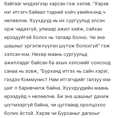
байгааг мэдээгээр харсан гэж хэлэв. “Хэрэв
нэг итгэгч байвал тэдний хойч үеийнхэнд ч
нөлөөлнө. Хүүхдүүд нь их сургуульд элсэн
орж чадахгүй, улмаар ажил хийж, сайхан
ирээдүйтэй болох нь талаар болно. Чи энэ
шашныг үргэлжлүүлэн шүтэж болохгүй" гэж
хэлсэн юм. Нөхөр маань сургуульд
ажилладаг байсан ба ахын хэлснийг сонсоод
санаа нь зовж, “Бурханд итгэх нь сайн хэрэг,
гэхдээ Коммунист Нам итгэгчдийг галзуу юм
шиг л баривчилж байна. Хүүхдүүдийн маань
ирээдүйд ч нөлөөлнө. Би энэ шашныг дахиж
шүтмээргүй байна, чи цуглаанд оролцохоо
болих ёстой. Хэрэв чи Бурханыг дагахыг