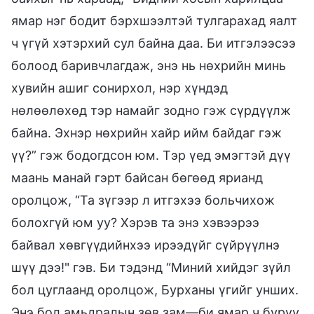
ямар нэг бодит бэрхшээлтэй тулгарахад яалт
ч үгүй хэтэрхий сул байна даа. Би итгэлээсээ
болоод баривчлагдаж, энэ нь нөхрийн минь
хувийн ашиг сонирхол, нэр хүндэд
нөлөөлөхөд тэр намайг зодно гэж сүрдүүлж
байна. Эхнэр нөхрийн хайр ийм байдаг гэж
үү?” гэж бодогдсон юм. Тэр үед эмэгтэй дүү
маань манай гэрт байсан бөгөөд ярианд
оролцож, “Та зүгээр л итгэхээ больчихож
болохгүй юм уу? Хэрэв та энэ хэвээрээ
байвал хөвгүүдийнхээ ирээдүйг сүйрүүлнэ
шүү дээ!" гэв. Би тэдэнд “Миний хийдэг зүйл
бол цуглаанд оролцож, Бурханы үгийг унших.
Энэ бол амьдралын зөв зам—би ямар ч буруу