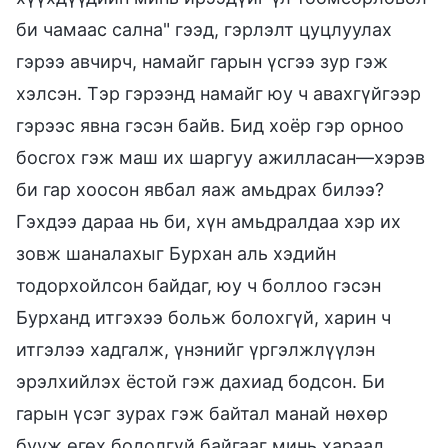
би чамаас сална" гээд, гэрлэлт цуцлуулах
гэрээ авчирч, намайг гарын үсгээ зур гэж
хэлсэн. Тэр гэрээнд намайг юу ч авахгүйгээр
гэрээс явна гэсэн байв. Бид хоёр гэр орноо
босгох гэж маш их шаргуу ажилласан—хэрэв
би гар хоосон явбал яаж амьдрах билээ?
Гэхдээ дараа нь би, хүн ​​амьдралдаа хэр их
зовж шаналахыг Бурхан аль хэдийн
тодорхойлсон байдаг, юу ч боллоо гэсэн
Бурханд итгэхээ больж болохгүй, харин ч
итгэлээ хадгалж, үнэнийг үргэлжлүүлэн
эрэлхийлэх ёстой гэж дахиад бодсон. Би
гарын үсэг зурах гэж байтал манай нөхөр
бууж өгөх бодолгүй байгааг минь хараад