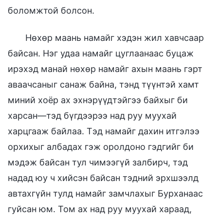
боломжтой болсон.
Нөхөр маань намайг хэдэн жил хавчсаар
байсан. Нэг удаа намайг цуглаанаас буцаж
ирэхэд манай нөхөр намайг ахын маань гэрт
аваачсаныг санаж байна, тэнд түүнтэй хамт
миний хоёр ах эхнэрүүдтэйгээ байхыг би
харсан—тэд бүгдээрээ над руу муухай
харцгааж байлаа. Тэд намайг дахин итгэлээ
орхихыг албадах гэж оролдоно гэдгийг би
мэдэж байсан тул чимээгүй залбирч, тэд
надад юу ч хийсэн байсан тэдний эрхшээлд
автахгүйн тулд намайг замчлахыг Бурханаас
гуйсан юм. Том ах над руу муухай хараад,