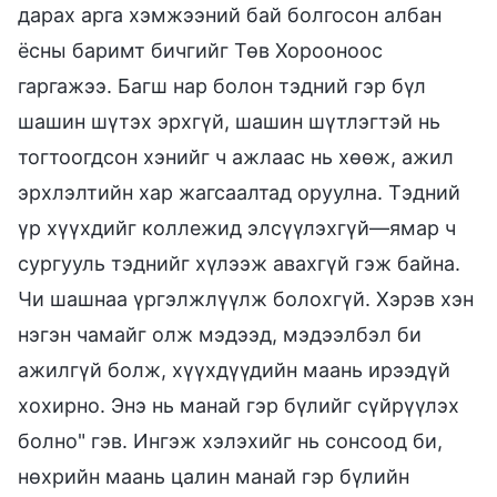
дарах арга хэмжээний бай болгосон албан
ёсны баримт бичгийг Төв Хорооноос
гаргажээ. Багш нар болон тэдний гэр бүл
шашин шүтэх эрхгүй, шашин шүтлэгтэй нь
тогтоогдсон хэнийг ч ажлаас нь хөөж, ажил
эрхлэлтийн хар жагсаалтад оруулна. Тэдний
үр хүүхдийг коллежид элсүүлэхгүй—ямар ч
сургууль тэднийг хүлээж авахгүй гэж байна.
Чи шашнаа үргэлжлүүлж болохгүй. Хэрэв хэн
нэгэн чамайг олж мэдээд, мэдээлбэл би
ажилгүй болж, хүүхдүүдийн маань ирээдүй
хохирно. Энэ нь манай гэр бүлийг сүйрүүлэх
болно" гэв. Ингэж хэлэхийг нь сонсоод би,
нөхрийн маань цалин манай гэр бүлийн