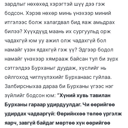
зардлыг нөхөхөд хэрэгтэй шүү дээ гэж
бодсон. Хэрэв нөхөр минь үнэхээр миний
итгэлээс болж халагдвал бид яаж амьдрах
билээ? Хүүхдүүд маань их сургуульд орж
чадахгүй юм уу ажил олж чадахгүй бол
намайг үзэн ядахгүй гэж үү? Эдгээр бодол
намайг үнэхээр хямрааж байсан тул би зүрх
сэтгэлдээ Бурханыг дуудаж, хүслийг нь
ойлгоход чиглүүлэхийг Бурханаас гуйлаа.
Залбирсныхаа дараа би Бурханы үгээс нэг
зүйлийг бодсон юм:
“Хүний хувь тавилан
Бурханы гараар удирдуулдаг. Чи өөрийгөө
удирдах чадваргүй: Өөрийнхөө төлөө үргэлж
яарч, завгүй байдаг мөртөө хүн өөрийгөө