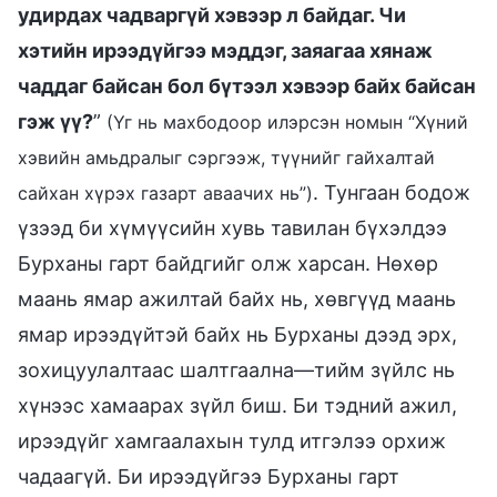
удирдах чадваргүй хэвээр л байдаг. Чи
хэтийн ирээдүйгээ мэддэг, заяагаа хянаж
чаддаг байсан бол бүтээл хэвээр байх байсан
гэж үү?
”
(Үг нь махбодоор илэрсэн номын “Хүний
хэвийн амьдралыг сэргээж, түүнийг гайхалтай
. Тунгаан бодож
сайхан хүрэх газарт аваачих нь”)
үзээд би хүмүүсийн хувь тавилан бүхэлдээ
Бурханы гарт байдгийг олж харсан. Нөхөр
маань ямар ажилтай байх нь, хөвгүүд маань
ямар ирээдүйтэй байх нь Бурханы дээд эрх,
зохицуулалтаас шалтгаална—тийм зүйлс нь
хүнээс хамаарах зүйл биш. Би тэдний ажил,
ирээдүйг хамгаалахын тулд итгэлээ орхиж
чадаагүй. Би ирээдүйгээ Бурханы гарт