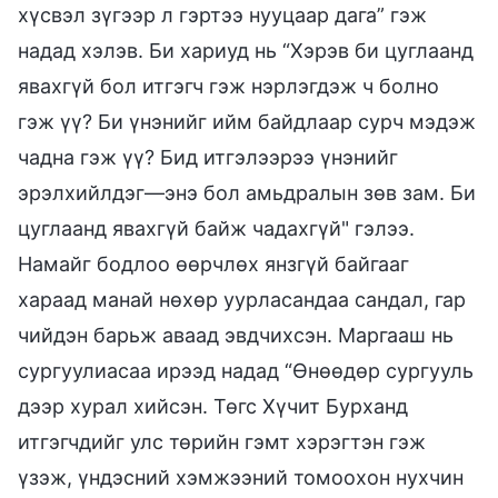
хүсвэл зүгээр л гэртээ нууцаар дага” гэж
надад хэлэв. Би хариуд нь “Хэрэв би цуглаанд
явахгүй бол итгэгч гэж нэрлэгдэж ч болно
гэж үү? Би үнэнийг ийм байдлаар сурч мэдэж
чадна гэж үү? Бид итгэлээрээ үнэнийг
эрэлхийлдэг—энэ бол амьдралын зөв зам. Би
цуглаанд явахгүй байж чадахгүй" гэлээ.
Намайг бодлоо өөрчлөх янзгүй байгааг
хараад манай нөхөр уурласандаа сандал, гар
чийдэн барьж аваад эвдчихсэн. Маргааш нь
сургуулиасаа ирээд надад “Өнөөдөр сургууль
дээр хурал хийсэн. Төгс Хүчит Бурханд
итгэгчдийг улс төрийн гэмт хэрэгтэн гэж
үзэж, үндэсний хэмжээний томоохон нухчин