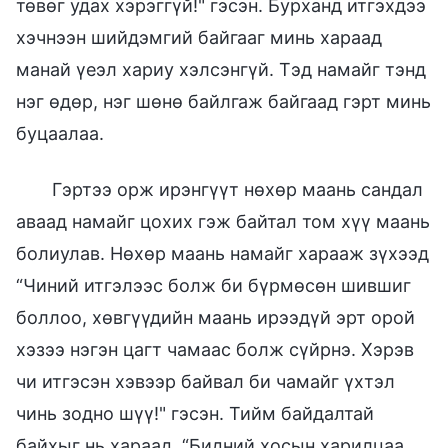
төвөг удах хэрэггүй!" гэсэн. Бурханд итгэхдээ
хэчнээн шийдэмгий байгааг минь хараад
манай үеэл хариу хэлсэнгүй. Тэд намайг тэнд
нэг өдөр, нэг шөнө байлгаж байгаад гэрт минь
буцаалаа.
Гэртээ орж ирэнгүүт нөхөр маань сандал
аваад намайг цохих гэж байтал том хүү маань
болиулав. Нөхөр маань намайг харааж зүхээд
“Чиний итгэлээс болж би бүрмөсөн шившиг
боллоо, хөвгүүдийн маань ирээдүй эрт орой
хэзээ нэгэн цагт чамаас болж сүйрнэ. Хэрэв
чи итгэсэн хэвээр байвал би чамайг үхтэл
чинь зодно шүү!" гэсэн. Тийм байдалтай
байхыг нь хараад, “Бидний хосын харилцаа