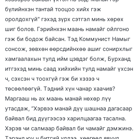
бүлийнхэн тантай тооцоо хийх гэж
оролдохгүй" гэхэд зүрх сэтгэл минь хөрөх
шиг болов. Гэрийнхэн маань намайг ойлгоно
гэж би бодож байсан. Тэд Коммунист Намыг
сонсож, зөвхөн өөрсдийнхөө ашиг сонирхлыг
хамгаалахын тулд ийм цэвдэг болж, Бурханд
итгэхэд минь саад хийхийн тулд намайг үхсэн
ч, сэхсэн ч тоохгүй гэж би хэзээ ч
төсөөлөөгүй. Тэдний хүн чанар хаачив?
Маргааш нь ах маань манай нөхөр лүү
утасдаж, “Хэрвээ манай дүү шашнаа дагасаар
байвал бид дүүгээсээ харилцаагаа тасална.
Хэрэв чи салмаар байвал би чамайг дэмжинэ.
Тэрэнд юу ч битгий үлдээ, хөөгөөд явуул.