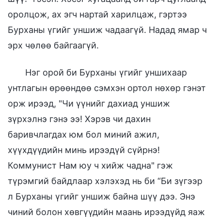
оролцож, ах эгч нартай харилцаж, гэртээ
Бурханы үгийг уншиж чадаагүй. Надад ямар ч
эрх чөлөө байгаагүй.
Нэг орой би Бурханы үгийг уншихаар
унтлагын өрөөндөө сэмхэн ортол нөхөр гэнэт
орж ирээд, "Чи үүнийг дахиад уншиж
зүрхэлнэ гэнэ ээ! Хэрэв чи дахин
баривчлагдах юм бол миний ажил,
хүүхдүүдийн минь ирээдүй сүйрнэ!
Коммунист Нам юу ч хийж чадна" гэж
түрэмгий байдлаар хэлэхэд нь би “Би зүгээр
л Бурханы үгийг уншиж байна шүү дээ. Энэ
чиний болон хөвгүүдийн маань ирээдүйд яаж