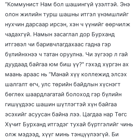
“Коммунист Нам бол шашингүй үзэлтэй. Энэ
олон жилийн турш шашны итгэл үнэмшлийг
нухчин дарсаар ирсэн, хэн ч үүнийг өөрчилж
чадахгүй. Намын засаглал дор Бурханд
итгэвэл чи баривчлагдахаас гадна гэр
бүлийнхнээ ч татан оруулна. Чи зүгээр л гай
дуудаад байгаа юм биш үү?" гэхэд хүргэн ах
маань араас нь “Манай хүү коллежид элсэх
шалгалт өгч, улс төрийн байдлын хүснэгт
бөглөх шаардлагатай болоход гэр бүлийн
гишүүдээс шашин шүтлэгтэй хүн байгаа
эсэхийг асуусан байна лээ. Цагдаа нар Төгс
Хүчит Бурханд итгэдэг тухай бүртгэлийг чинь
олж мэдээд, хүүг минь тэнцүүлээгүй. Би