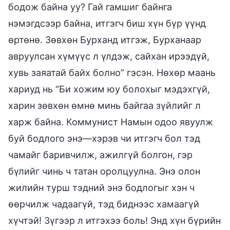
бодож байна уу? Гай гамшиг байнга
нэмэгдсээр байна, итгэгч биш хүн бүр үүнд
өртөнө. Зөвхөн Бурханд итгэж, Бурханаар
авруулсан хүмүүс л үлдэж, сайхан ирээдүй,
хувь заяатай байх болно” гэсэн. Нөхөр маань
хариуд нь “Би хожим юу болохыг мэдэхгүй,
харин зөвхөн өмнө минь байгаа зүйлийг л
харж байна. Коммунист Намын одоо явуулж
буй бодлого энэ—хэрэв чи итгэгч бол тэд
чамайг баривчилж, ажилгүй болгон, гэр
бүлийг чинь ч татан оролцуулна. Энэ олон
жилийн турш тэдний энэ бодлогыг хэн ч
өөрчилж чадаагүй, тэд биднээс хамаагүй
хүчтэй! Зүгээр л итгэхээ боль! Энд хүн бүрийн