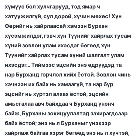
хүмүүс бол хулчгарууд, тэд ямар ч
хатуужилгүй, сул дорой, хүчин мөхөс! Хүн
Өөрийг нь хайрлаасай хэмээн Бурхан
хүсэмжилдэг, гэвч хүн Түүнийг хайрлах тусам
хүний зовлон улам ихэсдэг бөгөөд хүн
Түүнийг хайрлах тусам хүний шалгалт улам
ихэсдэг… Тиймээс эцсийн энэ өдрүүдэд та
нар Бурханд гэрчлэл хийх ёстой. Зовлон чинь
хэчнээн их байх нь хамаагүй, та нар бүр
эцсийг нь хүртэл алхах ёстой, эцсийн
амьсгалаа авч байхдаа ч Бурханд үнэнч
байж, Бурханы зохицуулалтад захирагдсаар
байх ёстой; энэ нь л Бурханыг үнэхээр
хайрлаж байгаа хэрэг бөгөөд энэ нь л хүчтэй,