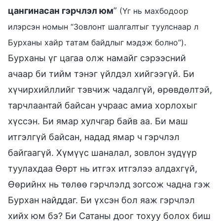
цангинасан гэрчлэл юм
”
(Үг нь махбодоор
илэрсэн номын “Зовлонт шалгалтыг туулснаар л
.
Бурханы хайр татам байдлыг мэдэж болно”)
Бурханы үг цагаа олж намайг сэрээсний
ачаар би тийм тэнэг үйлдэл хийгээгүй. Би
хүчирхийллийг тэвчиж чадалгүй, өрөвдөлтэй,
тарчлаантай байсан учраас амиа хорлохыг
хүссэн. Би ямар хулчгар байв аа. Би маш
итгэлгүй байсан, надад ямар ч гэрчлэл
байгаагүй. Хүмүүс шаналал, зовлон зүдүүр
туулахдаа Өөрт нь итгэх итгэлээ алдахгүй,
Өөрийнх нь төлөө гэрчлэлд зогсож чадна гэж
Бурхан найддаг. Би үхсэн бол яаж гэрчлэл
хийх юм бэ? Би Сатаны доог тохуу болох биш