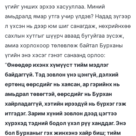
үгийг унших эрхээ хасууллаа. Миний
амьдралд ямар утга учир үлдэв? Надад зүгээр
л үхсэн нь дээр юм шиг санагдаж, нөхрийнхөө
сахлын хутгыг шүүрч аваад бугуйгаа зүсэж,
амиа хорлохоор төлөвлөж байтал Бурханы
үгийн энэ хэсэг гэнэт санаанд орлоо:
“
Өнөөдөр ихэнх хүмүүст тийм мэдлэг
байдаггүй. Тэд зовлон үнэ цэнгүй, дэлхий
ертөнц өөрсдийг нь хаясан, ар гэрийнх нь
амьдрал төвөгтэй, өөрсдийг нь Бурхан
хайрладаггүй, хэтийн ирээдүй нь бүрхэг гэж
итгэдэг. Зарим хүний зовлон дээд цэгтээ
хүрэхэд тэдний бодол үхэл рүү ханддаг. Энэ
бол Бурханыг гэх жинхэнэ хайр биш; тийм