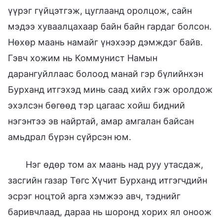
үүрэг гүйцэтгэж, цуглаанд оролцож, сайн
мэдээ хуваалцахаар байн байн гардаг болсон.
Нөхөр маань намайг үнэхээр дэмждэг байв.
Гэвч хожим нь Коммунист Намын
дарангуйллаас болоод манай гэр бүлийнхэн
Бурханд итгэхэд минь саад хийх гэж оролдож
эхэлсэн бөгөөд тэр цагаас хойш бидний
нэгэнтээ эв найртай, амар амгалан байсан
амьдрал бүрэн сүйрсэн юм.
Нэг өдөр том ах маань над руу утасдаж,
засгийн газар Төгс Хүчит Бурханд итгэгчдийн
эсрэг ноцтой арга хэмжээ авч, тэднийг
баривчлаад, дараа нь шоронд хорих ял оноож