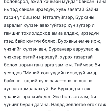
боловсрол, ажил хэчнээн мундаг байсан ч энэ
нь тэд сайхан ирээдүй, хувь заяатай байна
гэсэн үг биш юм. Итгэлгүйгээр, Бурханы
авралыг хүлээн авахгүйгээр хүн зүгээр л
гамшиг тохиолдоход амиа алдаж, ирээдүй
гээд байх юмгүй болно. Бурханы өмнө ирж,
үнэнийг хүлээн авч, Бурханаар авруулах нь
үнэхээр хэтийн ирээдүй, хүрэх газартай
болох цорын ганц арга зам юм. Тиймээс би
үеэлдээ "Миний хөвгүүдийн ирээдүй ямар
байх нь тэдний хувь заяа—энэ нь хэн нэг
хүнээс хамаарахгүй. Би Бурханд итгэж,
үнэнийг эрэлхийлдэг. Энэ бол зөв зам, би
үүнийг бүрэн дагана. Надад зөвлөгөө өгөх гэж