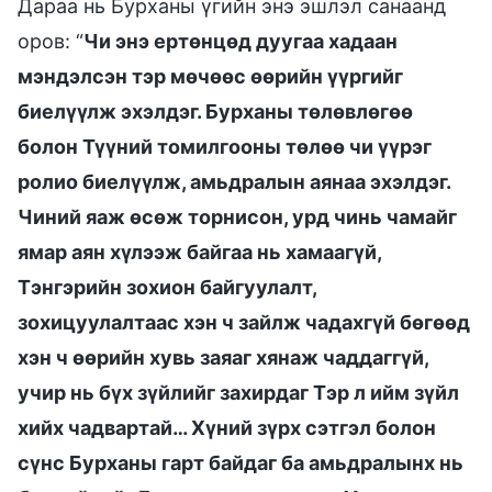
Дараа нь Бурханы үгийн энэ эшлэл санаанд
оров: “
Чи энэ ертөнцөд дуугаа хадаан
мэндэлсэн тэр мөчөөс өөрийн үүргийг
биелүүлж эхэлдэг. Бурханы төлөвлөгөө
болон Түүний томилгооны төлөө чи үүрэг
ролио биелүүлж, амьдралын аянаа эхэлдэг.
Чиний яаж өсөж торнисон, урд чинь чамайг
ямар аян хүлээж байгаа нь хамаагүй,
Тэнгэрийн зохион байгуулалт,
зохицуулалтаас хэн ч зайлж чадахгүй бөгөөд
хэн ч өөрийн хувь заяаг хянаж чаддаггүй,
учир нь бүх зүйлийг захирдаг Тэр л ийм зүйл
хийх чадвартай… Хүний зүрх сэтгэл болон
сүнс Бурханы гарт байдаг ба амьдралынх нь