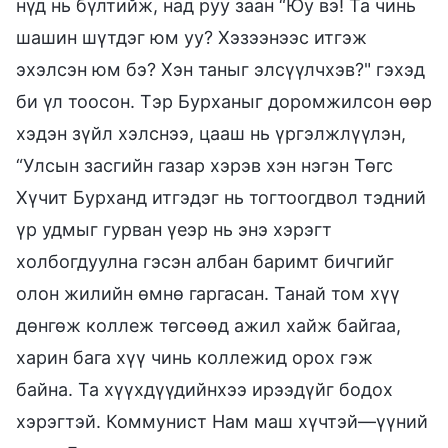
нүд нь бүлтийж, над руу заан “Юу вэ! Та чинь
шашин шүтдэг юм уу? Хэзээнээс итгэж
эхэлсэн юм бэ? Хэн таныг элсүүлчхэв?" гэхэд
би үл тоосон. Тэр Бурханыг доромжилсон өөр
хэдэн зүйл хэлснээ, цааш нь үргэлжлүүлэн,
“Улсын засгийн газар хэрэв хэн нэгэн Төгс
Хүчит Бурханд итгэдэг нь тогтоогдвол тэдний
үр удмыг гурван үеэр нь энэ хэрэгт
холбогдуулна гэсэн албан баримт бичгийг
олон жилийн өмнө гаргасан. Танай том хүү
дөнгөж коллеж төгсөөд ажил хайж байгаа,
харин бага хүү чинь коллежид орох гэж
байна. Та хүүхдүүдийнхээ ирээдүйг бодох
хэрэгтэй. Коммунист Нам маш хүчтэй—үүний