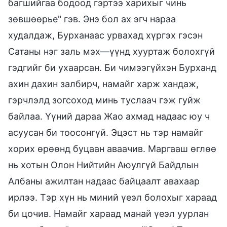
багшийгаа бодоод гэртээ харихыг чинь
зөвшөөрье" гэв. Энэ бол ах эгч нараа
худалдаж, Бурханаас урвахад хүргэх гэсэн
Сатаны нэг заль мэх—үүнд хууртаж болохгүй
гэдгийг би ухаарсан. Би чимээгүйхэн Бурханд
ахин дахин залбирч, намайг харж хандаж,
гэрчлэлд зогсоход минь туслаач гэж гуйж
байлаа. Үүний дараа Жао ахмад надаас юу ч
асуусан би тоосонгүй. Эцэст нь тэр намайг
хорих өрөөнд буцаан аваачив. Маргааш өглөө
нь хотын Олон Нийтийн Аюулгүй Байдлын
Албаны ажилтан надаас байцаалт авахаар
ирлээ. Тэр хүн нь миний үеэл болохыг хараад
би цочив. Намайг хараад манай үеэл уурлан