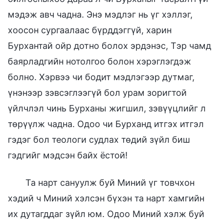
мэдэж авч чадна. Энэ мэдлэг нь үг хэллэг,
хоосон сургаалаас бүрддэггүй, харин
Бурхантай ойр дотно болох эрдэнэс, Тэр чамд
баярладгийн нотолгоо болон хэрэглэгдэж
болно. Хэрвээ чи бодит мэдлэгээр дутмаг,
үнэнээр зэвсэглээгүй бол урам зоригтой
үйлчлэл чинь Бурханы жигшил, зэвүүцлийг л
төрүүлж чадна. Одоо чи Бурханд итгэх итгэл
гэдэг бол теологи судлах төдий зүйл биш
гэдгийг мэдсэн байх ёстой!
Та нарт сануулж буй Миний үг товчхон
хэдий ч Миний хэлсэн бүхэн та нарт хамгийн
их дутагддаг зүйл юм. Одоо Миний хэлж буй