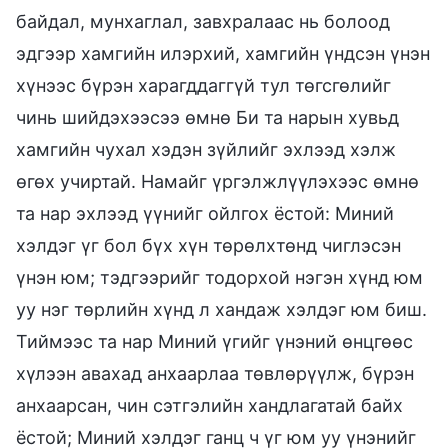
байдал, мунхаглал, завхралаас нь болоод
эдгээр хамгийн илэрхий, хамгийн үндсэн үнэн
хүнээс бүрэн харагддаггүй тул төгсгөлийг
чинь шийдэхээсээ өмнө Би та нарын хувьд
хамгийн чухал хэдэн зүйлийг эхлээд хэлж
өгөх учиртай. Намайг үргэлжлүүлэхээс өмнө
та нар эхлээд үүнийг ойлгох ёстой: Миний
хэлдэг үг бол бүх хүн төрөлхтөнд чиглэсэн
үнэн юм; тэдгээрийг тодорхой нэгэн хүнд юм
уу нэг төрлийн хүнд л хандаж хэлдэг юм биш.
Тиймээс та нар Миний үгийг үнэний өнцгөөс
хүлээн авахад анхаарлаа төвлөрүүлж, бүрэн
анхаарсан, чин сэтгэлийн хандлагатай байх
ёстой; Миний хэлдэг ганц ч үг юм уу үнэнийг