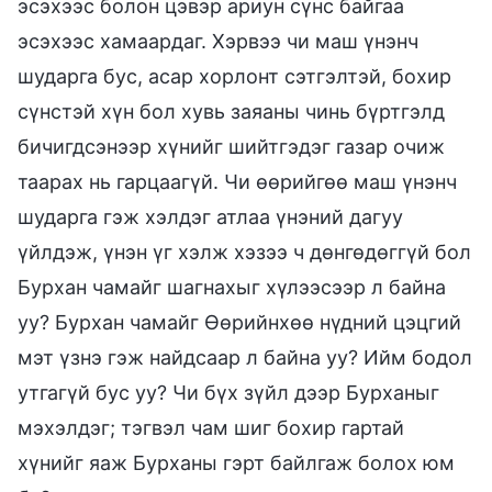
эсэхээс болон цэвэр ариун сүнс байгаа
эсэхээс хамаардаг. Хэрвээ чи маш үнэнч
шударга бус, асар хорлонт сэтгэлтэй, бохир
сүнстэй хүн бол хувь заяаны чинь бүртгэлд
бичигдсэнээр хүнийг шийтгэдэг газар очиж
таарах нь гарцаагүй. Чи өөрийгөө маш үнэнч
шударга гэж хэлдэг атлаа үнэний дагуу
үйлдэж, үнэн үг хэлж хэзээ ч дөнгөдөггүй бол
Бурхан чамайг шагнахыг хүлээсээр л байна
уу? Бурхан чамайг Өөрийнхөө нүдний цэцгий
мэт үзнэ гэж найдсаар л байна уу? Ийм бодол
утгагүй бус уу? Чи бүх зүйл дээр Бурханыг
мэхэлдэг; тэгвэл чам шиг бохир гартай
хүнийг яаж Бурханы гэрт байлгаж болох юм