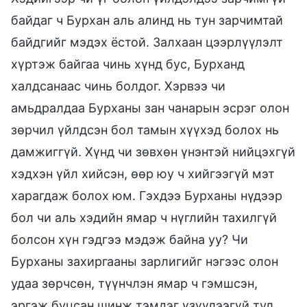
байдаг ч Бурхан аль алинд нь тун зарчимтай
байдгийг мэдэх ёстой. Залхаан цээрлүүлэлт
хүртэж байгаа чинь хүнд бус, Бурханд
халдсанаас чинь болдог. Хэрвээ чи
амьдралдаа Бурханы зан чанарын эсрэг олон
зөрчил үйлдсэн бол тамын хүүхэд болох нь
дамжиггүй. Хүнд чи зөвхөн үнэнтэй нийцэхгүй
хэдхэн үйл хийсэн, өөр юу ч хийгээгүй мэт
харагдаж болох юм. Гэхдээ Бурханы нүдээр
бол чи аль хэдийн ямар ч нүглийн тахилгүй
болсон хүн гэдгээ мэдэж байна уу? Чи
Бурханы захиргааны зарлигийг нэгээс олон
удаа зөрчсөн, түүнчлэн ямар ч гэмшсэн,
эргэж буцсан шинж тэмдэг үзүүлээгүй тул