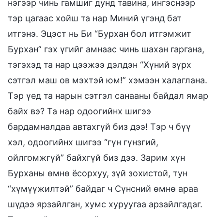
нэгээр чинь гамшиг дунд тавина, ингэснээр
тэр цагаас хойш та нар Миний үгэнд бат
итгэнэ. Эцэст нь Би “Бурхан бол итгэмжит
Бурхан” гэх үгийг амнаас чинь шахан гаргана,
тэгэхэд та нар цээжээ дэлдэн “Хүний зүрх
сэтгэл маш ов мэхтэй юм!” хэмээн халаглана.
Тэр үед та нарын сэтгэл санааны байдал ямар
байх вэ? Та нар одоогийнх шигээ
бардамналдаа автахгүй биз дээ! Тэр ч бүү
хэл, одоогийнх шигээ “гүн гүнзгий,
ойлгомжгүй” байхгүй биз дээ. Зарим хүн
Бурханы өмнө ёсорхуу, зүй зохистой, тун
“хүмүүжилтэй” байдаг ч Сүнсний өмнө араа
шүдээ ярзайлган, хумс хуруугаа арзайлгадаг.