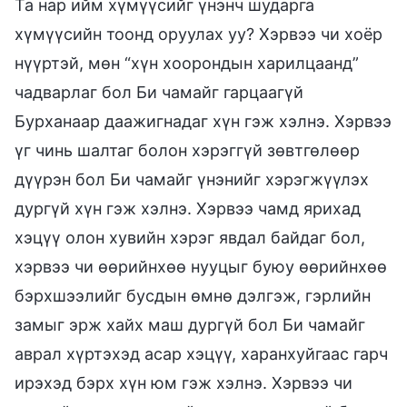
Та нар ийм хүмүүсийг үнэнч шударга
хүмүүсийн тоонд оруулах уу? Хэрвээ чи хоёр
нүүртэй, мөн “хүн хоорондын харилцаанд”
чадварлаг бол Би чамайг гарцаагүй
Бурханаар даажигнадаг хүн гэж хэлнэ. Хэрвээ
үг чинь шалтаг болон хэрэггүй зөвтгөлөөр
дүүрэн бол Би чамайг үнэнийг хэрэгжүүлэх
дургүй хүн гэж хэлнэ. Хэрвээ чамд ярихад
хэцүү олон хувийн хэрэг явдал байдаг бол,
хэрвээ чи өөрийнхөө нууцыг буюу өөрийнхөө
бэрхшээлийг бусдын өмнө дэлгэж, гэрлийн
замыг эрж хайх маш дургүй бол Би чамайг
аврал хүртэхэд асар хэцүү, харанхуйгаас гарч
ирэхэд бэрх хүн юм гэж хэлнэ. Хэрвээ чи