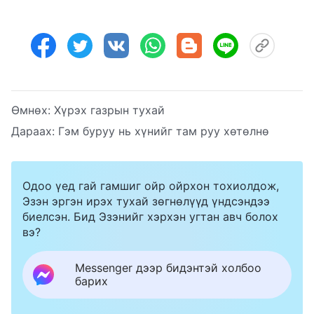
Өмнөх:
Хүрэх газрын тухай
Дараах:
Гэм буруу нь хүнийг там руу хөтөлнө
Одоо үед гай гамшиг ойр ойрхон тохиолдож,
Эзэн эргэн ирэх тухай зөгнөлүүд үндсэндээ
биелсэн. Бид Эзэнийг хэрхэн угтан авч болох
вэ?
Messenger дээр бидэнтэй холбоо
барих