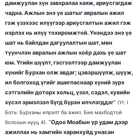
дамжуулан хүн завхралаа хаяж, ариусгагдаж
чадна. Ажлын энэ үе шатыг авралын ажил
гэж үзэхээс илүүгээр ариусгалтын ажил гэж
нэрлэх нь илүү тохиромжтой. Үнэндээ энэ үе
шат нь байлдан дагуулалтын шат, мөн
түүнчлэн авралын ажлын хоёр дахь үе шат
юм. Үгийн шүүлт, гэсгээлтээр дамжуулан
хүнийг Бурхан олж авдаг; цэвэршүүлж, шүүж,
ил болгоход үгийг ашигласнаар хүний зүрх
сэтгэлийн доторх хольц, үзэл, сэдэл, хувийн
хүсэл эрмэлзэл бүгд бүрэн илчлэгддэг
”
(Үг. I
Боть: Бурханы илрэлт ба ажил. Бие махбодтой
. “
Одоо Моабын үр удам дээр
болохын нууц 4)
ажиллах нь хамгийн харанхуйд унасан