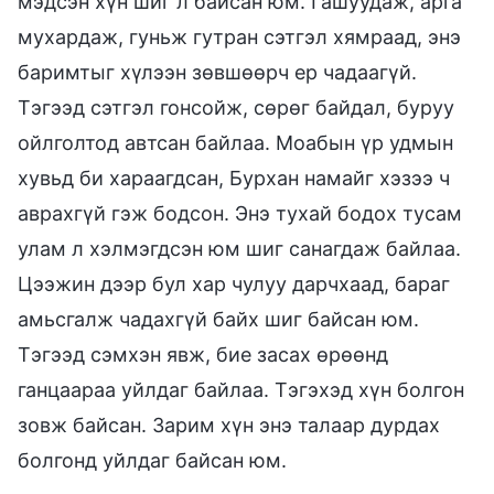
мэдсэн хүн шиг л байсан юм. Гашуудаж, арга
мухардаж, гуньж гутран сэтгэл хямраад, энэ
баримтыг хүлээн зөвшөөрч ер чадаагүй.
Тэгээд сэтгэл гонсойж, сөрөг байдал, буруу
ойлголтод автсан байлаа. Моабын үр удмын
хувьд би хараагдсан, Бурхан намайг хэзээ ч
аврахгүй гэж бодсон. Энэ тухай бодох тусам
улам л хэлмэгдсэн юм шиг санагдаж байлаа.
Цээжин дээр бул хар чулуу дарчхаад, бараг
амьсгалж чадахгүй байх шиг байсан юм.
Тэгээд сэмхэн явж, бие засах өрөөнд
ганцаараа уйлдаг байлаа. Тэгэхэд хүн болгон
зовж байсан. Зарим хүн энэ талаар дурдах
болгонд уйлдаг байсан юм.