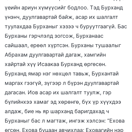
үеийн ариун хүмүүсийг бодлоо. Тэд Бурханд
үнэнч, дуулгавартай байж, асар их шалгалт
туулахдаа Бурханыг хэзээ ч буруутгаагүй. Бас
Бурханы гэрчлэлд зогсож, Бурханаас
сайшаал, ерөөл хүртсэн. Бурханы тушаалыг
Абрахам дуулгавартай дагаж, хамгийн
хайртай хүү Исаакаа Бурханд өргөсөн.
Бурханд ямар нэг нөхцөл тавьж, Бурхантай
маргах гээгүй, зүгээр л бүрэн дуулгавартай
дагасан. Иов асар их шалгалт туулж, гэр
бүлийнхээ хамаг эд хөрөнгө, бүх үр хүүхдээ
алдаж, бие нь яр шарханд баригдахад ч
Бурханыг бас л магтаж, ингэж хэлсэн: “Ехова
өгсөн, Ехова буцаан авчихлаа; Еховагийн нэр