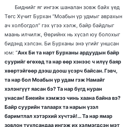
Биднийг яг ингэж шаналан зовж байх үед
Төгс Хүчит Бурхан “Моабын үр удмыг аврахын
ач холбогдол” гэх үгээ хэлж, байр байдлыг
маань илчилж, Өөрийнх нь хүсэл юу болохыг
бидэнд хэлсэн. Би Бурханы энэ үгийг уншсан
юм: “
Анх Би та нарт Бурханы ардуудын байр
суурийг өгөхөд та нар өөр хэнээс ч илүү баяр
хөөртэйгөөр дээш доош үсэрч байсан. Гэвч,
та нар бол Моабын үр удам гэж Намайг
хэлэнгүүт яасан бэ? Та нар бүгд нуран
унасан! Биеийн хэмжээ чинь хаана байна вэ?
Байр суурийн талаарх та нарын үзэл
баримтлал хэтэрхий хүчтэй!… Та нар ямар
зовлон туулсандаа ингэж их хэлмэгдсэн мэт