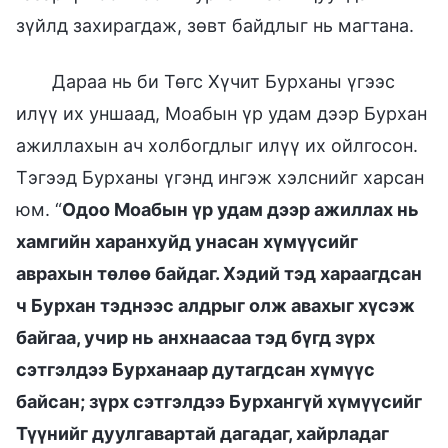
зүйлд захирагдаж, зөвт байдлыг нь магтана.
Дараа нь би Төгс Хүчит Бурханы үгээс
илүү их уншаад, Моабын үр удам дээр Бурхан
ажиллахын ач холбогдлыг илүү их ойлгосон.
Тэгээд Бурханы үгэнд ингэж хэлснийг харсан
юм. “
Одоо Моабын үр удам дээр ажиллах нь
хамгийн харанхуйд унасан хүмүүсийг
аврахын төлөө байдаг. Хэдий тэд хараагдсан
ч Бурхан тэднээс алдрыг олж авахыг хүсэж
байгаа, учир нь анхнаасаа тэд бүгд зүрх
сэтгэлдээ Бурханаар дутагдсан хүмүүс
байсан; зүрх сэтгэлдээ Бурхангүй хүмүүсийг
Түүнийг дуулгавартай дагадаг, хайрладаг