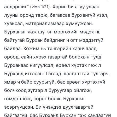
алдаршиг”
. Харин би агуу улаан
(Иов 1:21)
лууны оронд төрж, багаасаа бурхангүй үзэл,
хувьсал, материализмаар хүмүүжсэн.
Бурханыг яаж шүтэн мөргөхийг мэдэх нь
байтугай Бурхан байдгийг ч огт мэддэггүй
байлаа. Хожим нь тэнгэрийн хаанчлалд
ороод, сайн хүрэх газартай болохын тулд
Бурханаас нигүүлсэл, ерөөл хүртэх гэж л
Бурханд итгэсэн. Тэгээд шалгалттай тулгарч,
ямар ч байр суурьгүй, бас ерөөл хүртэхгүй
болчхоод зүгээр л буруугаар ойлгож,
гомдоллож, сөрөг болж, Бурханыг
эсэргүүцсэн. Би үнэндээ дуулгавартай
байгаагүй, бас Бурханд Бурхан гэж хандаагүй