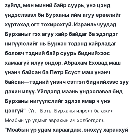
зүйлд, мөн миний байр суурь, үнэ цэнд
үндэслэвэл би Бурханы ийм агуу ерөөлийг
хүртэхэд огт тохирохгүй. Израильчуудад
Бурханыг гэх агуу хайр байдаг ба эдэлдэг
нигүүлслийг нь Бурхан тэдэнд хайрладаг
боловч тэдний байр суурь биднийхээс
хамаагүй илүү өндөр. Абрахам Еховад маш
үнэнч байсан ба Петр Есүст маш үнэнч
байсан—тэдний үнэнч сэтгэл биднийхээс зуу
дахин илүү. Үйлдэлд маань үндэслэвэл бид
Бурханы нигүүлслийг эдлэх ямар ч үнэ
цэнгүй’
”
(Үг. I Боть: Бурханы илрэлт ба ажил.
.
Моабын үр удмыг аврахын ач холбогдол)
“
Моабын үр удам хараагдаж, энэхүү харанхуй