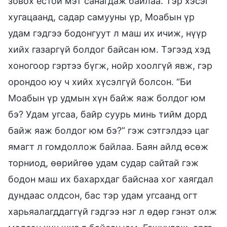
зовох ёстой мэт санагдаж байлаа. Тэр хэсэг
хугацаанд, садар самууны үр, Моабын үр
удам гэдгээ бодонгуут л маш их ичиж, нүүр
хийх газаргүй болдог байсан юм. Тэгээд хэд
хоногоор гэртээ бүгж, нойр хоолгүй явж, гэр
орондоо юу ч хийх хүсэлгүй болсон. “Би
Моабын үр удмын хүн байж яаж болдог юм
бэ? Удам угсаа, байр суурь минь тийм дорд
байж яаж болдог юм бэ?” гэж сэтгэлдээ цаг
ямагт л гомдоллож байлаа. Баян айлд өсөж
торниод, өөрийгөө удам судар сайтай гэж
бодон маш их бахархдаг байснаа хог хаягдал
дундаас олдсон, бас тэр удам угсаанд огт
харьяалагддаггүй гэдгээ нэг л өдөр гэнэт олж