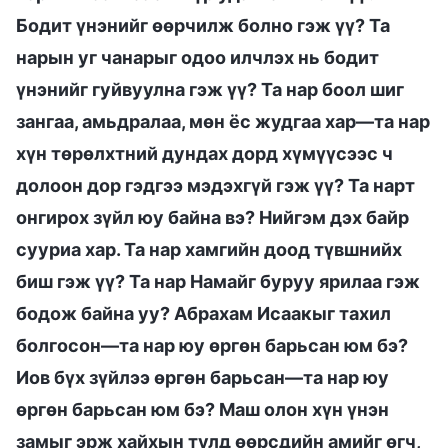
Бодит үнэнийг өөрчилж болно гэж үү? Та
нарын уг чанарыг одоо илчлэх нь бодит
үнэнийг гуйвуулна гэж үү? Та нар боол шиг
зангаа, амьдралаа, мөн ёс жудгаа хар—та нар
хүн төрөлхтний дундах дорд хүмүүсээс ч
долоон дор гэдгээ мэдэхгүй гэж үү? Та нарт
онгирох зүйл юу байна вэ? Нийгэм дэх байр
сууриа хар. Та нар хамгийн доод түвшнийх
биш гэж үү? Та нар Намайг буруу ярилаа гэж
бодож байна уу? Абрахам Исаакыг тахил
болгосон—та нар юу өргөн барьсан юм бэ?
Иов бүх зүйлээ өргөн барьсан—та нар юу
өргөн барьсан юм бэ? Маш олон хүн үнэн
замыг эрж хайхын тулд өөрсдийн амийг өгч,