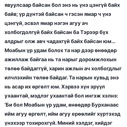
явуулсаар байсан бол энэ нь үнэ цэнгүй байх
байв; үр дүнтэй байсан ч гэсэн ямар ч үнэ
цэнгүй, эсвэл ямар нэгэн агуу ач
холбогдолгүй байх байсан ба Тэрээр бүх
алдрыг олж авч чадахгүй байх байсан юм…
Моабын үр удам болох та нар дээр өнөөдөр
ажиллаж байгаа нь та нарыг доромжлохын
төлөө байдаггүй, харин ажлын ач холбогдлыг
илчлэхийн төлөө байдаг. Та нарын хувьд энэ
нь асар их өргөлт юм. Хэрвээ хүн эрүүл
ухаантай, мэдлэг ухаантай бол ингэж хэлнэ:
‘Би бол Моабын үр удам, өнөөдөр Бурханаас
ийм агуу өргөлт, ийм агуу ерөөлийг хүртэхэд
үнэхээр тохирохгүй. Миний хэлдэг, хийдэг