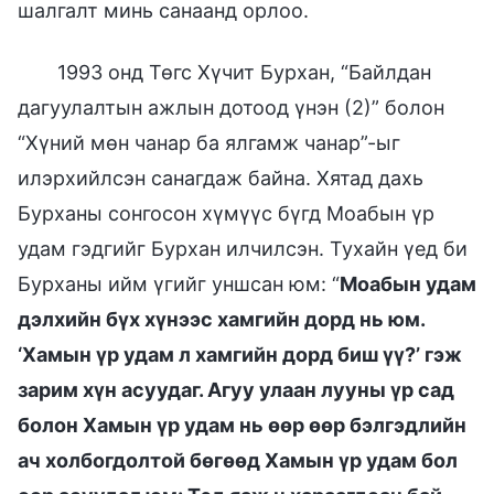
шалгалт минь санаанд орлоо.
1993 онд Төгс Хүчит Бурхан, “Байлдан
дагуулалтын ажлын дотоод үнэн (2)” болон
“Хүний мөн чанар ба ялгамж чанар”-ыг
илэрхийлсэн санагдаж байна. Хятад дахь
Бурханы сонгосон хүмүүс бүгд Моабын үр
удам гэдгийг Бурхан илчилсэн. Тухайн үед би
Бурханы ийм үгийг уншсан юм: “
Моабын удам
дэлхийн бүх хүнээс хамгийн дорд нь юм.
‘Хамын үр удам л хамгийн дорд биш үү?’ гэж
зарим хүн асуудаг. Агуу улаан лууны үр сад
болон Хамын үр удам нь өөр өөр бэлгэдлийн
ач холбогдолтой бөгөөд Хамын үр удам бол