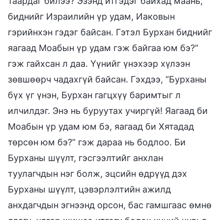
таардаг билээ? Эзэнд итгэдэг байхад маань,
биднийг Израилийн үр удам, Иаковын
гэрийнхэн гэдэг байсан. Гэтэл Бурхан биднийг
яагаад Моабын үр удам гэж байгаа юм бэ?”
гэж гайхсан л даа. Үүнийг үнэхээр хүлээн
зөвшөөрч чадахгүй байсан. Гэхдээ, “Бурханы
бүх үг үнэн, Бурхан гагцхүү баримтыг л
илчилдэг. Энэ нь буруутах учиргүй! Яагаад би
Моабын үр удам юм бэ, яагаад би Хятадад
төрсөн юм бэ?” гэж дараа нь бодлоо. Би
Бурханы шүүлт, гэсгээлтийг анхлан
туулагчдын нэг болж, эцсийн өдрүүд дэх
Бурханы шүүлт, цэвэрлэлтийн ажилд
анхдагчдын эгнээнд орсон, бас гамшгаас өмнө