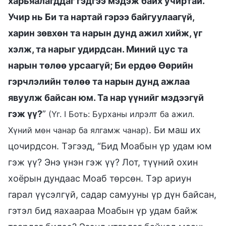
харьяалагддаг гэдгээ мэдэж байх учиртай.
Учир нь Би та нартай гэрээ байгуулаагүй,
харин зөвхөн та нарын дунд ажил хийж, үг
хэлж, та нарыг удирдсан. Миний цус та
нарын төлөө урсаагүй; Би ердөө Өөрийн
гэрчлэлийн төлөө та нарын дунд ажлаа
явуулж байсан юм. Та нар үүнийг мэдээгүй
гэж үү?
”
(Үг. I Боть: Бурханы илрэлт ба ажил.
. Би маш их
Хүний мөн чанар ба ялгамж чанар)
цочирдсон. Тэгээд, “Бид Моабын үр удам юм
гэж үү? Энэ үнэн гэж үү? Лот, түүний охин
хоёрын дундаас Моаб төрсөн. Тэр ариун
гарал үүсэлгүй, садар самууны үр дүн байсан,
гэтэл бид яахаараа Моабын үр удам байж