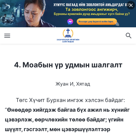
4. Моабын үр удмын шалгалт
4. Моабын үр удмын шалгалт
Жуан И, Хятад
Төгс Хүчит Бурхан ингэж хэлсэн байдаг:
“
Өнөөдөр хийгдэж байгаа бүх ажил нь хүнийг
цэвэрлэж, өөрчлөхийн төлөө байдаг; үгийн
шүүлт, гэсгээлт, мөн цэвэршүүлэлтээр