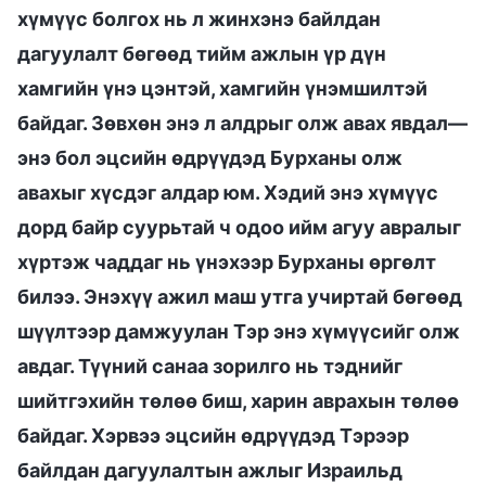
хүмүүс болгох нь л жинхэнэ байлдан
дагуулалт бөгөөд тийм ажлын үр дүн
хамгийн үнэ цэнтэй, хамгийн үнэмшилтэй
байдаг. Зөвхөн энэ л алдрыг олж авах явдал—
энэ бол эцсийн өдрүүдэд Бурханы олж
авахыг хүсдэг алдар юм. Хэдий энэ хүмүүс
дорд байр суурьтай ч одоо ийм агуу авралыг
хүртэж чаддаг нь үнэхээр Бурханы өргөлт
билээ. Энэхүү ажил маш утга учиртай бөгөөд
шүүлтээр дамжуулан Тэр энэ хүмүүсийг олж
авдаг. Түүний санаа зорилго нь тэднийг
шийтгэхийн төлөө биш, харин аврахын төлөө
байдаг. Хэрвээ эцсийн өдрүүдэд Тэрээр
байлдан дагуулалтын ажлыг Израильд