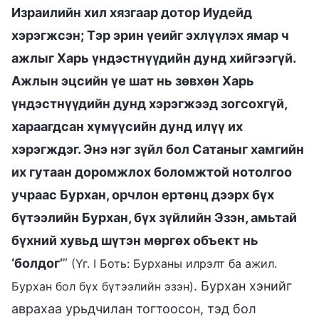
Израилийн хил хязгаар дотор Иудейд
хэрэгжсэн; Тэр эрин үеийг эхлүүлэх ямар ч
ажлыг Харь үндэстнүүдийн дунд хийгээгүй.
Ажлын эцсийн үе шат нь зөвхөн Харь
үндэстнүүдийн дунд хэрэгжээд зогсохгүй,
хараагдсан хүмүүсийн дунд илүү их
хэрэгждэг. Энэ нэг зүйл бол Сатаныг хамгийн
их гутаан доромжлох боломжтой нотолгоо
учраас Бурхан, орчлон ертөнц дээрх бүх
бүтээлийн Бурхан, бүх зүйлийн Эзэн, амьтай
бүхний хувьд шүтэн мөргөх объект нь
‘болдог’
”
(Үг. I Боть: Бурханы илрэлт ба ажил.
. Бурхан хэнийг
Бурхан бол бүх бүтээлийн эзэн)
аврахаа урьдчилан тогтоосон, тэд бол