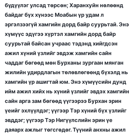
бүдүүлэг улсад төрсөн; Харанхуйн нөлөөнд
байдаг бүх хүнээс Моабын үр удам л
эргэлзээгүй хамгийн дорд байр суурьтай. Энэ
хүмүүс эдүгээ хүртэл хамгийн дорд байр
суурьтай байсан учраас тэдэнд хийгдсэн
ажил хүний үзлийг эвдэж хамгийн сайн
чаддаг бөгөөд мөн Бурханы зургаан мянган
жилийн удирдлагын төлөвлөгөөнд бүхэлд нь
хамгийн үр ашигтай юм. Энэ хүмүүсийн дунд
ийм ажил хийх нь хүний үзлийг эвдэх хамгийн
сайн арга зам бөгөөд үүгээрээ Бурхан эрин
үеийг эхлүүлдэг; үүгээр Тэр хүний бүх үзлийг
эвддэг; үүгээр Тэр Нигүүлслийн эрин үе
даяарх ажлыг төгсгөдөг. Түүний анхны ажил