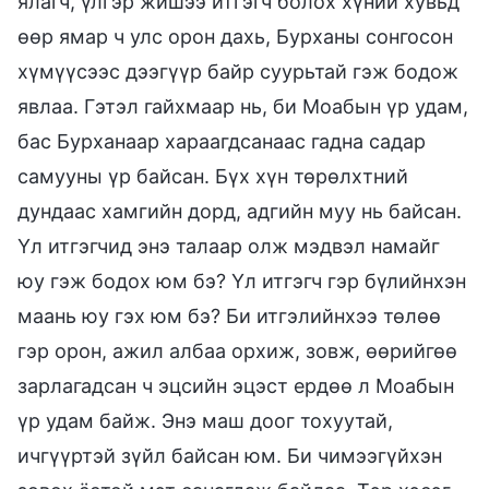
ялагч, үлгэр жишээ итгэгч болох хүний хувьд
өөр ямар ч улс орон дахь, Бурханы сонгосон
хүмүүсээс дээгүүр байр суурьтай гэж бодож
явлаа. Гэтэл гайхмаар нь, би Моабын үр удам,
бас Бурханаар хараагдсанаас гадна садар
самууны үр байсан. Бүх хүн төрөлхтний
дундаас хамгийн дорд, адгийн муу нь байсан.
Үл итгэгчид энэ талаар олж мэдвэл намайг
юу гэж бодох юм бэ? Үл итгэгч гэр бүлийнхэн
маань юу гэх юм бэ? Би итгэлийнхээ төлөө
гэр орон, ажил албаа орхиж, зовж, өөрийгөө
зарлагадсан ч эцсийн эцэст ердөө л Моабын
үр удам байж. Энэ маш доог тохуутай,
ичгүүртэй зүйл байсан юм. Би чимээгүйхэн