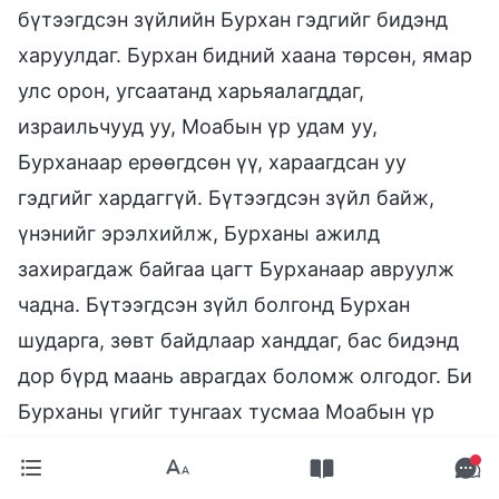
бүтээгдсэн зүйлийн Бурхан гэдгийг бидэнд
харуулдаг. Бурхан бидний хаана төрсөн, ямар
улс орон, угсаатанд харьяалагддаг,
израильчууд уу, Моабын үр удам уу,
Бурханаар ерөөгдсөн үү, хараагдсан уу
гэдгийг хардаггүй. Бүтээгдсэн зүйл байж,
үнэнийг эрэлхийлж, Бурханы ажилд
захирагдаж байгаа цагт Бурханаар авруулж
чадна. Бүтээгдсэн зүйл болгонд Бурхан
шударга, зөвт байдлаар ханддаг, бас бидэнд
дор бүрд маань аврагдах боломж олгодог. Би
Бурханы үгийг тунгаах тусмаа Моабын үр
удамд хийдэг Бурханы ажлын асар их ач
холбогдол болон завхарсан хүн төрөлхтний