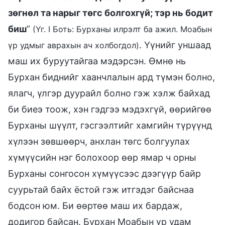
зөгнөл та нарыг төгс болгохгүй; тэр нь бодит
биш
”
(Үг. I Боть: Бурханы илрэлт ба ажил. Моабын
. Үүнийг уншаад
үр удмыг аврахын ач холбогдол)
маш их буруутайгаа мэдэрсэн. Өмнө нь
Бурхан биднийг хаанчлалын ард түмэн болно,
ялагч, үлгэр дуурайл болно гэж хэлж байхад
би биеэ тоож, хэн гэдгээ мэдэхгүй, өөрийгөө
Бурханы шүүлт, гэсгээлтийг хамгийн түрүүнд
хүлээн зөвшөөрч, анхлан төгс болгуулах
хүмүүсийн нэг болохоор өөр ямар ч орны
Бурханы сонгосон хүмүүсээс дээгүүр байр
суурьтай байх ёстой гэж итгэдэг байснаа
бодсон юм. Би өөртөө маш их бардаж,
додигор байсан. Бурхан Моабын үр удам