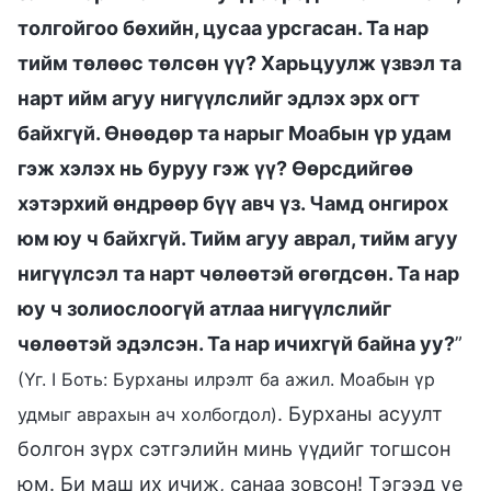
толгойгоо бөхийн, цусаа урсгасан. Та нар
тийм төлөөс төлсөн үү? Харьцуулж үзвэл та
нарт ийм агуу нигүүлслийг эдлэх эрх огт
байхгүй. Өнөөдөр та нарыг Моабын үр удам
гэж хэлэх нь буруу гэж үү? Өөрсдийгөө
хэтэрхий өндрөөр бүү авч үз. Чамд онгирох
юм юу ч байхгүй. Тийм агуу аврал, тийм агуу
нигүүлсэл та нарт чөлөөтэй өгөгдсөн. Та нар
юу ч золиослоогүй атлаа нигүүлслийг
чөлөөтэй эдэлсэн. Та нар ичихгүй байна уу?
”
(Үг. I Боть: Бурханы илрэлт ба ажил. Моабын үр
. Бурханы асуулт
удмыг аврахын ач холбогдол)
болгон зүрх сэтгэлийн минь үүдийг тогшсон
юм. Би маш их ичиж, санаа зовсон! Тэгээд үе