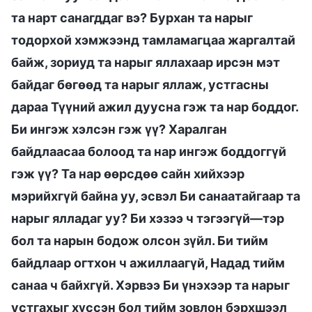
та нарт санагддаг вэ? Бурхан та нарыг
тодорхой хэмжээнд тамламагцаа жаргалтай
байж, зориуд та нарыг яллахаар ирсэн мэт
байдаг бөгөөд та нарыг яллаж, устгасны
дараа Түүний ажил дуусна гэж та нар боддог.
Би ингэж хэлсэн гэж үү? Харалган
байдлаасаа болоод та нар ингэж боддоггүй
гэж үү? Та нар өөрсдөө сайн хийхээр
мэрийхгүй байна уу, эсвэл Би санаатайгаар та
нарыг ялладаг уу? Би хэзээ ч тэгээгүй—тэр
бол та нарын бодож олсон зүйл. Би тийм
байдлаар огтхон ч ажиллаагүй, Надад тийм
санаа ч байхгүй. Хэрвээ Би үнэхээр та нарыг
устгахыг хүссэн бол тийм зовлон бэрхшээл