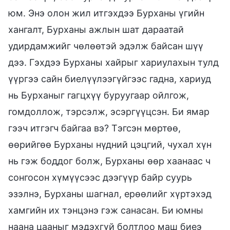
юм. Энэ олон жил итгэхдээ Бурханы үгийн
хангалт, Бурханы ажлын шат дараатай
удирдамжийг чөлөөтэй эдэлж байсан шүү
дээ. Гэхдээ Бурханы хайрыг хариулахын тулд
үүргээ сайн биелүүлээгүйгээс гадна, хариуд
нь Бурханыг гагцхүү буруугаар ойлгож,
гомдоллож, тэрсэлж, эсэргүүцсэн. Би ямар
гээч итгэгч байгаа вэ? Тэгсэн мөртөө,
өөрийгөө Бурханы нүдний цэцгий, чухал хүн
нь гэж боддог болж, Бурханы өөр хаанаас ч
сонгосон хүмүүсээс дээгүүр байр суурь
эзэлнэ, Бурханы шагнал, ерөөлийг хүртэхэд
хамгийн их тэнцэнэ гэж санасан. Би юмны
наана цааныг мэдэхгүй болтлоо маш биеэ