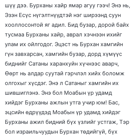
шүү дээ. Бурханы хайр ямар агуу гээч! Энэ нь,
Эзэн Есүс нүгэлтнүүдтэй нэг ширээнд суун
хооллосонтой яг адил. Бид бузар, дорой байх
тусмаа Бурханы хайр, аврал хэчнээн ихийг
улам их ойлгодог. Эцэст нь Бурхан хамгийн
гүн завхарсан, хамгийн бузар, дорд хүмүүс
биднийг Сатаны харанхуйн хүчнээс аварч,
Өөрт нь алдар суутай гэрчлэл хийх боломж
олгохыг хүсдэг. Энэ л Сатаныг хамгийн их
шившиглэнэ. Энэ бол Моабын үр удамд
хийдэг Бурханы ажлын утга учир юм! Бас,
эцсийн өдрүүдэд Моабын үр удамд хийдэг
Бурханы ажил бидний бүх үзлийг устгаж, Тэр
бол израильчуудын Бурхан төдийгүй, бүх