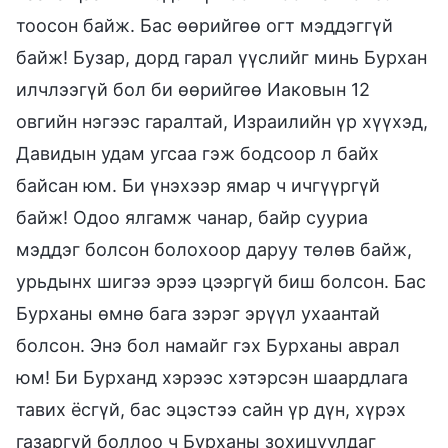
тоосон байж. Бас өөрийгөө огт мэддэггүй
байж! Бузар, дорд гарал үүслийг минь Бурхан
илчлээгүй бол би өөрийгөө Иаковын 12
овгийн нэгээс гаралтай, Израилийн үр хүүхэд,
Давидын удам угсаа гэж бодсоор л байх
байсан юм. Би үнэхээр ямар ч ичгүүргүй
байж! Одоо ялгамж чанар, байр сууриа
мэддэг болсон болохоор даруу төлөв байж,
урьдынх шигээ эрээ цээргүй биш болсон. Бас
Бурханы өмнө бага зэрэг эрүүл ухаантай
болсон. Энэ бол намайг гэх Бурханы аврал
юм! Би Бурханд хэрээс хэтэрсэн шаардлага
тавих ёсгүй, бас эцэстээ сайн үр дүн, хүрэх
газаргүй боллоо ч Бурханы зохицуулдаг