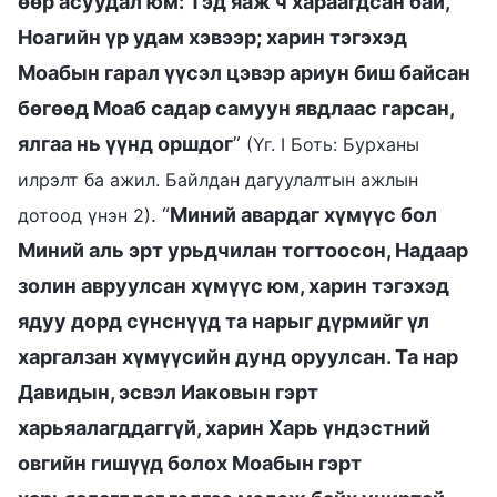
өөр асуудал юм: Тэд яаж ч хараагдсан бай,
Ноагийн үр удам хэвээр; харин тэгэхэд
Моабын гарал үүсэл цэвэр ариун биш байсан
бөгөөд Моаб садар самуун явдлаас гарсан,
ялгаа нь үүнд оршдог
”
(Үг. I Боть: Бурханы
илрэлт ба ажил. Байлдан дагуулалтын ажлын
. “
Миний авардаг хүмүүс бол
дотоод үнэн 2)
Миний аль эрт урьдчилан тогтоосон, Надаар
золин авруулсан хүмүүс юм, харин тэгэхэд
ядуу дорд сүнснүүд та нарыг дүрмийг үл
харгалзан хүмүүсийн дунд оруулсан. Та нар
Давидын, эсвэл Иаковын гэрт
харьяалагддаггүй, харин Харь үндэстний
овгийн гишүүд болох Моабын гэрт