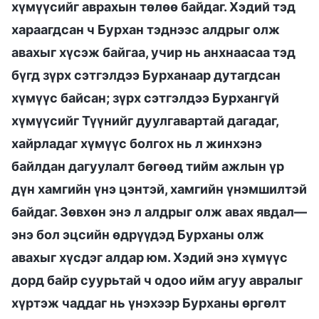
хүмүүсийг аврахын төлөө байдаг. Хэдий тэд
хараагдсан ч Бурхан тэднээс алдрыг олж
авахыг хүсэж байгаа, учир нь анхнаасаа тэд
бүгд зүрх сэтгэлдээ Бурханаар дутагдсан
хүмүүс байсан; зүрх сэтгэлдээ Бурхангүй
хүмүүсийг Түүнийг дуулгавартай дагадаг,
хайрладаг хүмүүс болгох нь л жинхэнэ
байлдан дагуулалт бөгөөд тийм ажлын үр
дүн хамгийн үнэ цэнтэй, хамгийн үнэмшилтэй
байдаг. Зөвхөн энэ л алдрыг олж авах явдал—
энэ бол эцсийн өдрүүдэд Бурханы олж
авахыг хүсдэг алдар юм. Хэдий энэ хүмүүс
дорд байр суурьтай ч одоо ийм агуу авралыг
хүртэж чаддаг нь үнэхээр Бурханы өргөлт