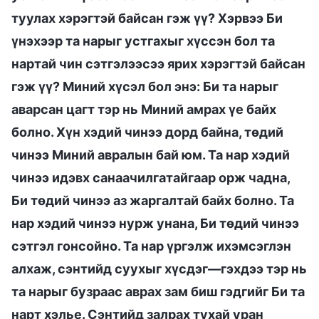
туулах хэрэгтэй байсан гэж үү? Хэрвээ Би
үнэхээр та нарыг устгахыг хүссэн бол та
нартай чин сэтгэлээсээ ярих хэрэгтэй байсан
гэж үү? Миний хүсэл бол энэ: Би та нарыг
аварсан цагт тэр нь Миний амрах үе байх
болно. Хүн хэдий чинээ дорд байна, төдий
чинээ Миний авралын бай юм. Та нар хэдий
чинээ идэвх санаачилгатайгаар орж чадна,
Би төдий чинээ аз жаргалтай байх болно. Та
нар хэдий чинээ нурж унана, Би төдий чинээ
сэтгэл гонсойно. Та нар үргэлж ихэмсэглэн
алхаж, сэнтийд суухыг хүсдэг—гэхдээ тэр нь
та нарыг бузраас аврах зам биш гэдгийг Би та
нарт хэлье. Сэнтийд залрах тухай уран