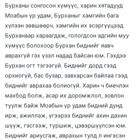
Бурханы сонгосон хүмүүс, харин хятадууд
Моабын үр удам, Бурханыг хамгийн бага
хүлээн зөвшөөрч, хамгийн их эсэргүүцээд
Бурханаар хараагдаж, гологдсон адгийн муу
хүмүүс болохоор Бурхан биднийг яавч
аврахгүй гэх үзэл надад байсан юм. Гэхдээ
Бурхан огт тэгээгүй. Биднийг дорд гээд
орхиогүй, бас бузар, завхарсан байлаа гээд
биднийг аврахаа болиогүй. Харин ч биечлэн
махбод болж, асар их доромжлол, зовлон
туулж байж Моабын үр удам бидний дунд
ирж, ажиллаж, үгээрээ биднийг ахин дахин
шүүж, гэсгээж, туршиж, цэвэршүүлсэн юм.
Биднийг ариусгаж, аврахын тулд л ингэсэн