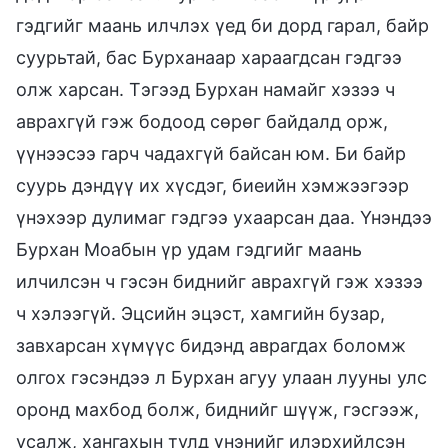
гэдгийг маань илчлэх үед би дорд гарал, байр
суурьтай, бас Бурханаар хараагдсан гэдгээ
олж харсан. Тэгээд Бурхан намайг хэзээ ч
аврахгүй гэж бодоод сөрөг байдалд орж,
үүнээсээ гарч чадахгүй байсан юм. Би байр
суурь дэндүү их хүсдэг, биеийн хэмжээгээр
үнэхээр дулимаг гэдгээ ухаарсан даа. Үнэндээ
Бурхан Моабын үр удам гэдгийг маань
илчилсэн ч гэсэн биднийг аврахгүй гэж хэзээ
ч хэлээгүй. Эцсийн эцэст, хамгийн бузар,
завхарсан хүмүүс бидэнд аврагдах боломж
олгох гэсэндээ л Бурхан агуу улаан лууны улс
оронд махбод болж, биднийг шүүж, гэсгээж,
усалж, хангахын тулд үнэнийг илэрхийлсэн