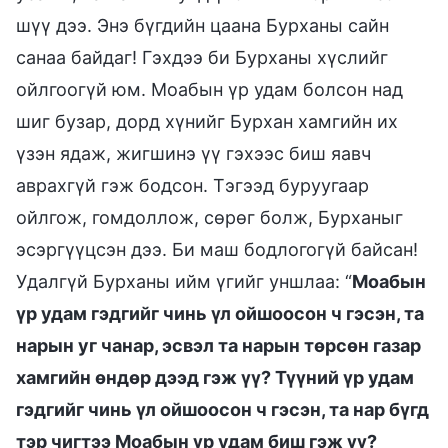
шүү дээ. Энэ бүгдийн цаана Бурханы сайн
санаа байдаг! Гэхдээ би Бурханы хүслийг
ойлгоогүй юм. Моабын үр удам болсон над
шиг бузар, дорд хүнийг Бурхан хамгийн их
үзэн ядаж, жигшинэ үү гэхээс биш яавч
аврахгүй гэж бодсон. Тэгээд буруугаар
ойлгож, гомдоллож, сөрөг болж, Бурханыг
эсэргүүцсэн дээ. Би маш бодлогогүй байсан!
Удалгүй Бурханы ийм үгийг уншлаа: “
Моабын
үр удам гэдгийг чинь үл ойшоосон ч гэсэн, та
нарын уг чанар, эсвэл та нарын төрсөн газар
хамгийн өндөр дээд гэж үү? Түүний үр удам
гэдгийг чинь үл ойшоосон ч гэсэн, та нар бүгд
тэр чигтээ Моабын үр удам биш гэж үү?