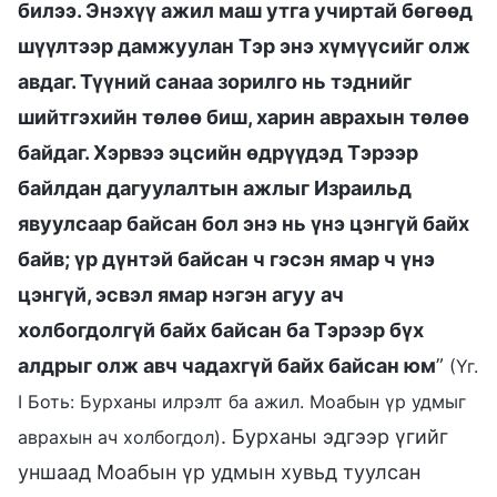
билээ. Энэхүү ажил маш утга учиртай бөгөөд
шүүлтээр дамжуулан Тэр энэ хүмүүсийг олж
авдаг. Түүний санаа зорилго нь тэднийг
шийтгэхийн төлөө биш, харин аврахын төлөө
байдаг. Хэрвээ эцсийн өдрүүдэд Тэрээр
байлдан дагуулалтын ажлыг Израильд
явуулсаар байсан бол энэ нь үнэ цэнгүй байх
байв; үр дүнтэй байсан ч гэсэн ямар ч үнэ
цэнгүй, эсвэл ямар нэгэн агуу ач
холбогдолгүй байх байсан ба Тэрээр бүх
алдрыг олж авч чадахгүй байх байсан юм
”
(Үг.
I Боть: Бурханы илрэлт ба ажил. Моабын үр удмыг
. Бурханы эдгээр үгийг
аврахын ач холбогдол)
уншаад Моабын үр удмын хувьд туулсан