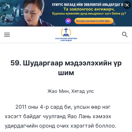
59. Шударгаар мэдээлэхийн үр шим
59. Шударгаар мэдээлэхийн үр
шим
Жао Мин, Хятад улс
2011 оны 4-р сард би, улсын өөр нэг
хэсэгт байдаг чуулганд Яао Лань хэмээх
удирдагчийн оронд очих хэрэгтэй боллоо.