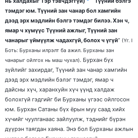
нь халдахыг Тэр тэвчдэггүй)
Түүний бэлгэ
тэмдэг юм. Түүний зан чанар бол хамгийн
дээд эрх мэдлийн бэлгэ тэмдэг билээ. Хэн ч,
ямар ч хүмүүс Түүний ажлыг, Түүний зан
чанарыг үймүүлж чадахгүй, болох ч үгүй
”
(Үг. I
Боть: Бурханы илрэлт ба ажил. Бурханы зан
. Бурхан бүх
чанарыг ойлгох нь маш чухал)
зүйлийг захирдаг, Түүний зан чанар хамгийн
дээд эрх мэдлийн бэлэг тэмдэг, ямар ч
дайсны хүч, харанхуйн хүч үүнд халдаж
болохгүй гэдгийг би Бурханы үгээс ойлгосон
юм. Бурхан Сатаны бүх ёрын муу саад хийх
хүчийг чуулганаас зайлуулж, тэднийг бүрэн
дүүрэн таягдан хаяна. Энэ бол Бурханы ажлын