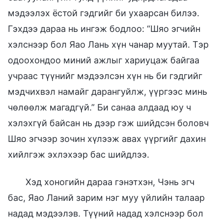
мэдээлэх ёстой гэдгийг би ухаарсан билээ.
Гэхдээ дараа нь ингэж бодлоо: “Шяо эгчийн
хэлснээр бол Яао Лань хүн чанар муутай. Тэр
одоохондоо миний ажлыг хариуцаж байгаа
учраас түүнийг мэдээлсэн хүн нь би гэдгийг
мэдчихвэл намайг дарангуйлж, үүргээс минь
чөлөөлж магадгүй.” Би санаа алдаад юу ч
хэлэхгүй байсан нь дээр гэж шийдсэн боловч
Шяо эгчээр зочин хүлээж авах үүргийг дахин
хийлгэж эхлэхээр бас шийдлээ.
Хэд хоногийн дараа гэнэтхэн, Чэнь эгч
бас, Яао Ланий зарим нэг муу үйлийн талаар
надад мэдээлэв. Түүний надад хэлснээр бол