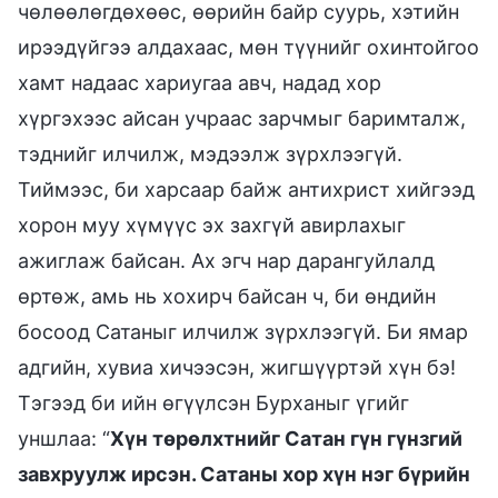
чөлөөлөгдөхөөс, өөрийн байр суурь, хэтийн
ирээдүйгээ алдахаас, мөн түүнийг охинтойгоо
хамт надаас хариугаа авч, надад хор
хүргэхээс айсан учраас зарчмыг баримталж,
тэднийг илчилж, мэдээлж зүрхлээгүй.
Тиймээс, би харсаар байж антихрист хийгээд
хорон муу хүмүүс эх захгүй авирлахыг
ажиглаж байсан. Ах эгч нар дарангуйлалд
өртөж, амь нь хохирч байсан ч, би өндийн
босоод Сатаныг илчилж зүрхлээгүй. Би ямар
адгийн, хувиа хичээсэн, жигшүүртэй хүн бэ!
Тэгээд би ийн өгүүлсэн Бурханыг үгийг
уншлаа: “
Хүн төрөлхтнийг Сатан гүн гүнзгий
завхруулж ирсэн. Сатаны хор хүн нэг бүрийн