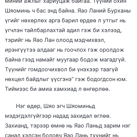
миний ажлыг хариуцаж байгаа. Түүний охин
Шяоминь ч бас энд байна. Яао Ланий Бурханы
үгийг нөхөрлөх арга барил ердөө л утгыг нь
үгчлэн тайлбарлахтай адил гэж би хэлээд,
тэрийг нь Яао Лан олоод мэдчихвэл,
ирэнгүүтээ алдааг нь гоочлох гэж оролдож
байна гээд намайг муугаар бодож магадгүй.
Түүнийг гомдоочихвол би үнэхээр таагүй
нөхцөл байдлыг үүсгэнэ” гэж бодогдсон юм.
Тиймээс би амиа хамхиад л өнгөрлөө.
Нэг өдөр, Шяо эгч Шяоминьд
мэдэгдэлгүйгээр надад захидал өглөө.
Захианд, тэрээр өмнө нь Яао Ланьд зарим нэг
санал хэлсэн боловч Яао Лань түүнийг нь