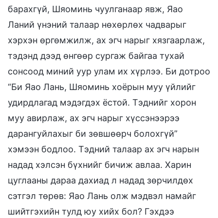
барахгүй, Шяоминь чуулганаар явж, Яао
Ланий үнэний талаар нөхөрлөх чадварыг
хэрхэн өргөмжилж, ах эгч нарыг хязгаарлаж,
тэдэнд дээд өнгөөр сургаж байгаа тухай
сонсоод миний уур улам их хүрлээ. Би дотроо
“Би Яао Лань, Шяоминь хоёрын муу үйлийг
удирдлагад мэдэгдэх ёстой. Тэднийг хорон
муу авирлаж, ах эгч нарыг хүссэнээрээ
дарангуйлахыг би зөвшөөрч болохгүй”
хэмээн бодлоо. Тэдний талаар ах эгч нарын
надад хэлсэн бүхнийг бичиж авлаа. Харин
цуглааны дараа дахиад л надад зөрчилдөх
сэтгэл төрөв: Яао Лань олж мэдвэл намайг
шийтгэхийн тулд юу хийх бол? Гэхдээ