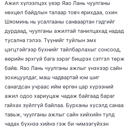
Ажил хүлээлцэх үеэр Яао Лань чуулганы
нөхцөл байдлын талаар товч ярихдаа, охин
Шяоминь нь усалгааны санваартан гэдгийг
дурдаад, чуулганы ажилтай танилцахад надад
тусална гэлээ. Түүнийг туйлын эмх
цэгцтэйгээр бүхнийг тайлбарлахыг сонсоод,
өөрийн эрхгүй бага зэрэг бишрэх сэтгэл төрж
байв. Яао Лань чуулганы ажлыг үнэхээр сайн
зохицуулдаг, маш чадвартай юм шиг
санагдсан учраас ийм өргөн цар хүрээний
ажил одоо хариуцаж чадаж байгаад бараг
гайхах зүйлгүй байлаа. Бурханы хүсэлд санаа
тавьж, чуулганы ажлыг сайн хийхийн тулд
чадах бүхнээ хийнэ гэж би чимээгүйхэн