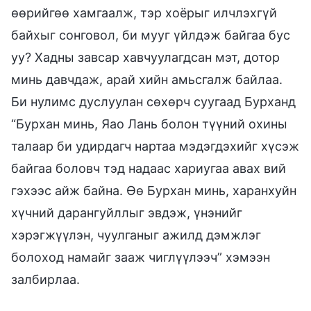
өөрийгөө хамгаалж, тэр хоёрыг илчлэхгүй
байхыг сонговол, би мууг үйлдэж байгаа бус
уу? Хадны завсар хавчуулагдсан мэт, дотор
минь давчдаж, арай хийн амьсгалж байлаа.
Би нулимс дуслуулан сөхөрч суугаад Бурханд
“Бурхан минь, Яао Лань болон түүний охины
талаар би удирдагч нартаа мэдэгдэхийг хүсэж
байгаа боловч тэд надаас хариугаа авах вий
гэхээс айж байна. Өө Бурхан минь, харанхуйн
хүчний дарангуйллыг эвдэж, үнэнийг
хэрэгжүүлэн, чуулганыг ажилд дэмжлэг
болоход намайг зааж чиглүүлээч” хэмээн
залбирлаа.