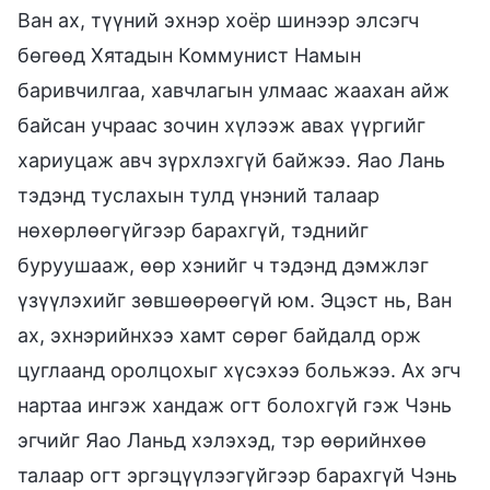
Ван ах, түүний эхнэр хоёр шинээр элсэгч
бөгөөд Хятадын Коммунист Намын
баривчилгаа, хавчлагын улмаас жаахан айж
байсан учраас зочин хүлээж авах үүргийг
хариуцаж авч зүрхлэхгүй байжээ. Яао Лань
тэдэнд туслахын тулд үнэний талаар
нөхөрлөөгүйгээр барахгүй, тэднийг
буруушааж, өөр хэнийг ч тэдэнд дэмжлэг
үзүүлэхийг зөвшөөрөөгүй юм. Эцэст нь, Ван
ах, эхнэрийнхээ хамт сөрөг байдалд орж
цуглаанд оролцохыг хүсэхээ больжээ. Ах эгч
нартаа ингэж хандаж огт болохгүй гэж Чэнь
эгчийг Яао Ланьд хэлэхэд, тэр өөрийнхөө
талаар огт эргэцүүлээгүйгээр барахгүй Чэнь