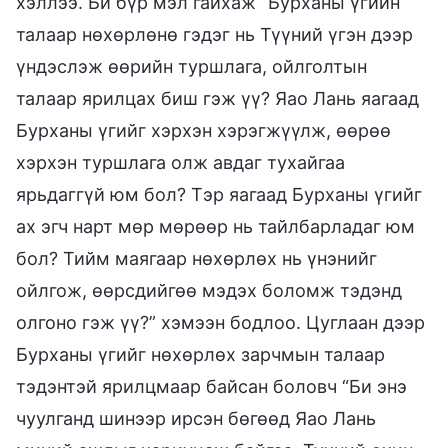
хэллээ. Би бүр мэл гайхаж “Бурханы үгийн
талаар нөхөрлөнө гэдэг нь Түүний үгэн дээр
үндэслэж өөрийн туршлага, ойлголтын
талаар ярилцах биш гэж үү? Яао Лань яагаад
Бурханы үгийг хэрхэн хэрэгжүүлж, өөрөө
хэрхэн туршлага олж авдаг тухайгаа
ярьдаггүй юм бол? Тэр яагаад Бурханы үгийг
ах эгч нарт мөр мөрөөр нь тайлбарладаг юм
бол? Тийм маягаар нөхөрлөх нь үнэнийг
ойлгож, өөрсдийгөө мэдэх боломж тэдэнд
олгоно гэж үү?” хэмээн бодлоо. Цуглаан дээр
Бурханы үгийг нөхөрлөх зарчмын талаар
тэдэнтэй ярилцмаар байсан боловч “Би энэ
чуулганд шинээр ирсэн бөгөөд Яао Лань