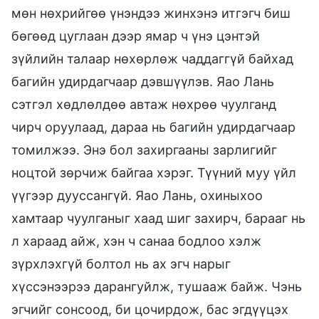
мөн нөхрийгөө үнэндээ жинхэнэ итгэгч биш
бөгөөд цуглаан дээр ямар ч үнэ цэнтэй
зүйлийн талаар нөхөрлөж чаддаггүй байхад
багийн удирдагчаар дэвшүүлэв. Яао Лань
сэтгэл хөдлөлдөө автаж нөхрөө чуулганд
чирч оруулаад, дараа нь багийн удирдагчаар
томилжээ. Энэ бол захиргааны зарлигийг
ноцтой зөрчиж байгаа хэрэг. Түүний муу үйл
үүгээр дууссангүй. Яао Лань, охиныхоо
хамтаар чуулганыг хаад шиг захирч, барааг нь
л хараад айж, хэн ч санаа бодлоо хэлж
зүрхлэхгүй болтол нь ах эгч нарыг
хүссэнээрээ дарангуйлж, тушааж байж. Чэнь
эгчийг сонсоод, би цочирдож, бас эгдүүцэх