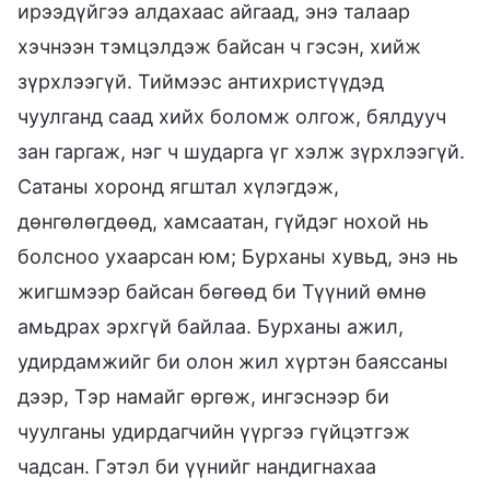
ирээдүйгээ алдахаас айгаад, энэ талаар
хэчнээн тэмцэлдэж байсан ч гэсэн, хийж
зүрхлээгүй. Тиймээс антихристүүдэд
чуулганд саад хийх боломж олгож, бялдууч
зан гаргаж, нэг ч шударга үг хэлж зүрхлээгүй.
Сатаны хоронд ягштал хүлэгдэж,
дөнгөлөгдөөд, хамсаатан, гүйдэг нохой нь
болсноо ухаарсан юм; Бурханы хувьд, энэ нь
жигшмээр байсан бөгөөд би Түүний өмнө
амьдрах эрхгүй байлаа. Бурханы ажил,
удирдамжийг би олон жил хүртэн баяссаны
дээр, Тэр намайг өргөж, ингэснээр би
чуулганы удирдагчийн үүргээ гүйцэтгэж
чадсан. Гэтэл би үүнийг нандигнахаа