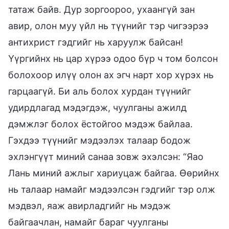
татаж байв. Дур зоргоороо, ухаангүй зан
авир, олон муу үйл нь түүнийг тэр чигээрээ
антихрист гэдгийг нь харуулж байсан!
Үүргийнх нь цар хүрээ одоо бүр ч том болсон
болохоор илүү олон ах эгч нарт хор хүрэх нь
гарцаагүй. Би аль болох хурдан түүнийг
удирдлагад мэдэгдэж, чуулганы ажилд
дэмжлэг болох ёстойгоо мэдэж байлаа.
Гэхдээ түүнийг мэдээлэх талаар бодож
эхлэнгүүт миний санаа зовж эхэлсэн: “Яао
Лань миний ажлыг хариуцаж байгаа. Өөрийнх
нь талаар намайг мэдээлсэн гэдгийг тэр олж
мэдвэл, яаж авирладгийг нь мэдэж
байгаачлан, намайг бараг чуулганы