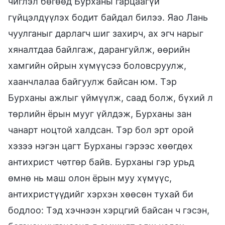
чиглэл бөгөөд Бурханы гарцаагүй
гүйцэлдүүлэх бодит байдал билээ. Яао Лань
чуулганыг дарлагч шиг захирч, ах эгч нарыг
хяналтдаа байлгаж, дарангуйлж, өөрийн
хамгийн ойрын хүмүүсээ боловсруулж,
хаанчлалаа байгуулж байсан юм. Тэр
Бурханы ажлыг үймүүлж, саад болж, бүхий л
төрлийн ёрын мууг үйлдэж, Бурханы зан
чанарт ноцтой халдсан. Тэр бол эрт орой
хэзээ нэгэн цагт Бурханы гэрээс хөөгдөх
антихрист чөтгөр байв. Бурханы гэр урьд
өмнө нь маш олон ёрын муу хүмүүс,
антихристүүдийг хэрхэн хөөсөн тухай би
бодлоо: Тэд хэчнээн хэрцгий байсан ч гэсэн,