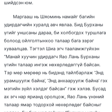
шийдсэн юм.
Маргааш нь Шяоминь намайг багийн
удирдагчийн хуралд авч явлаа. Бид Бурханы
үгийг уншсаны дараа, би холбогдох туршлага
болоод ойлголтынхоо талаар бага зэрэг
хуваалцав. Тэгтэл Шиа эгч тааламжгүйхэн
“Манай хуучин удирдагч Яао Лань Бурханы
үгийн талаар ингэж нөхөрлөдөггүй байсан.
Тэр мөр мөрөөр нь бидэнд тайлбарлаж ‘Энд
урамшуулж байна’, ‘Энд анхааруулж байна’ гэх
мэтийн зүйл хэлдэг байсан” гэж хэлэв. Бусад
ах эгч нар ярианд оролцож, Яао Лань үнэний
талаар ямар тодорхой нөхөрлөдөг байсныг