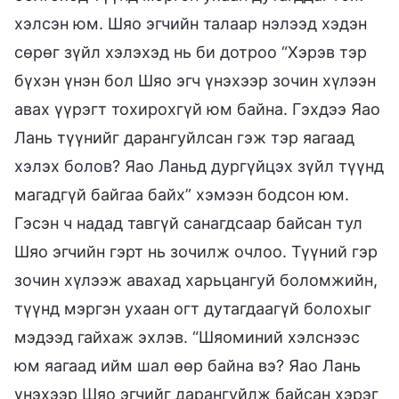
хэлсэн юм. Шяо эгчийн талаар нэлээд хэдэн
сөрөг зүйл хэлэхэд нь би дотроо “Хэрэв тэр
бүхэн үнэн бол Шяо эгч үнэхээр зочин хүлээн
авах үүрэгт тохирохгүй юм байна. Гэхдээ Яао
Лань түүнийг дарангуйлсан гэж тэр яагаад
хэлэх болов? Яао Ланьд дургүйцэх зүйл түүнд
магадгүй байгаа байх” хэмээн бодсон юм.
Гэсэн ч надад тавгүй санагдсаар байсан тул
Шяо эгчийн гэрт нь зочилж очлоо. Түүний гэр
зочин хүлээж авахад харьцангуй боломжийн,
түүнд мэргэн ухаан огт дутагдаагүй болохыг
мэдээд гайхаж эхлэв. “Шяоминий хэлснээс
юм яагаад ийм шал өөр байна вэ? Яао Лань
үнэхээр Шяо эгчийг дарангуйлж байсан хэрэг