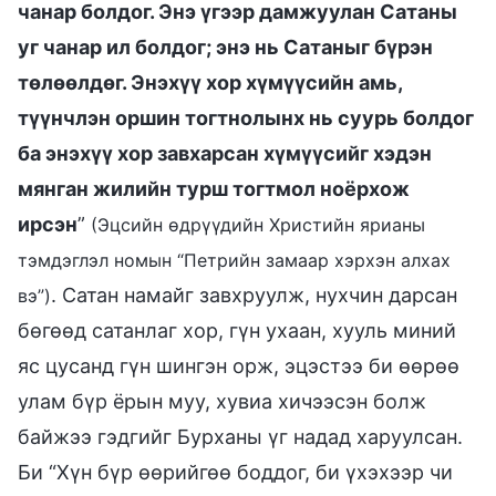
чанар болдог. Энэ үгээр дамжуулан Сатаны
уг чанар ил болдог; энэ нь Сатаныг бүрэн
төлөөлдөг. Энэхүү хор хүмүүсийн амь,
түүнчлэн оршин тогтнолынх нь суурь болдог
ба энэхүү хор завхарсан хүмүүсийг хэдэн
мянган жилийн турш тогтмол ноёрхож
ирсэн
”
(Эцсийн өдрүүдийн Христийн ярианы
тэмдэглэл номын “Петрийн замаар хэрхэн алхах
. Сатан намайг завхруулж, нухчин дарсан
вэ”)
бөгөөд сатанлаг хор, гүн ухаан, хууль миний
яс цусанд гүн шингэн орж, эцэстээ би өөрөө
улам бүр ёрын муу, хувиа хичээсэн болж
байжээ гэдгийг Бурханы үг надад харуулсан.
Би “Хүн бүр өөрийгөө боддог, би үхэхээр чи