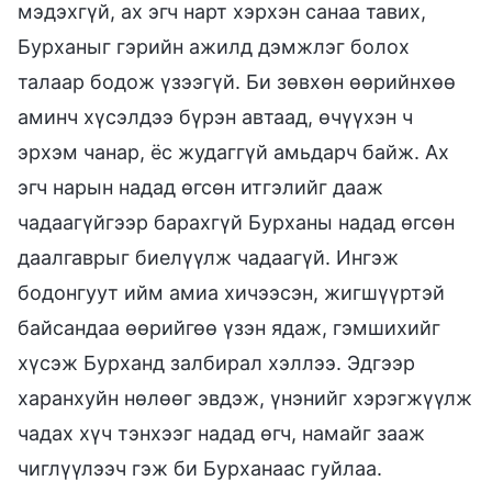
мэдэхгүй, ах эгч нарт хэрхэн санаа тавих,
Бурханыг гэрийн ажилд дэмжлэг болох
талаар бодож үзээгүй. Би зөвхөн өөрийнхөө
аминч хүсэлдээ бүрэн автаад, өчүүхэн ч
эрхэм чанар, ёс жудаггүй амьдарч байж. Ах
эгч нарын надад өгсөн итгэлийг дааж
чадаагүйгээр барахгүй Бурханы надад өгсөн
даалгаврыг биелүүлж чадаагүй. Ингэж
бодонгуут ийм амиа хичээсэн, жигшүүртэй
байсандаа өөрийгөө үзэн ядаж, гэмшихийг
хүсэж Бурханд залбирал хэллээ. Эдгээр
харанхуйн нөлөөг эвдэж, үнэнийг хэрэгжүүлж
чадах хүч тэнхээг надад өгч, намайг зааж
чиглүүлээч гэж би Бурханаас гуйлаа.