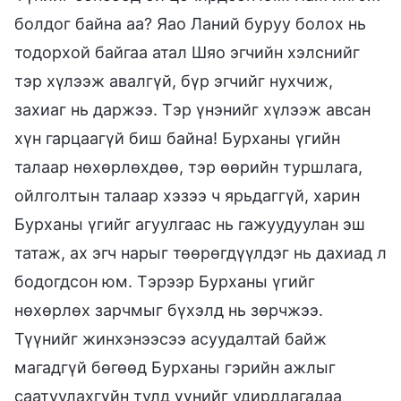
болдог байна аа? Яао Ланий буруу болох нь
тодорхой байгаа атал Шяо эгчийн хэлснийг
тэр хүлээж авалгүй, бүр эгчийг нухчиж,
захиаг нь даржээ. Тэр үнэнийг хүлээж авсан
хүн гарцаагүй биш байна! Бурханы үгийн
талаар нөхөрлөхдөө, тэр өөрийн туршлага,
ойлголтын талаар хэзээ ч ярьдаггүй, харин
Бурханы үгийг агуулгаас нь гажуудуулан эш
татаж, ах эгч нарыг төөрөгдүүлдэг нь дахиад л
бодогдсон юм. Тэрээр Бурханы үгийг
нөхөрлөх зарчмыг бүхэлд нь зөрчжээ.
Түүнийг жинхэнээсээ асуудалтай байж
магадгүй бөгөөд Бурханы гэрийн ажлыг
саатуулахгүйн тулд үүнийг удирдлагадаа