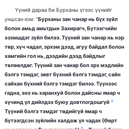
Үүний дараа би Бурханы үгээс үүнийг
уншсан юм: “
Бурханы зан чанар нь бүх зүйл
болон амьд амьтдын Захирагч, Бүтээгчийн
эзэмшдэг зүйл билээ. Түүний зан чанар нь нэр
төр, хүч чадал, эрхэм дээд, агуу байдал болон
хамгийн гол нь, дээдийн дээд байдлыг
төлөөлдөг. Түүний зан чанар бол эрх мэдлийн
бэлгэ тэмдэг, зөвт бүхний бэлгэ тэмдэг, сайн
сайхан бүхний бэлгэ тэмдэг билээ. Түүнээс
гадна, энэ нь харанхуй болон дайсны ямар ч
а
хүчинд үл дийлдэх буюу довтлогдошгүй
Түүний бэлгэ тэмдэг төдийгүй ямар ч
бүтээгдсэн зүйлийн халдаж үл чадах (Өөрт
б