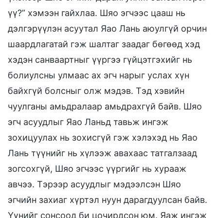
үү?” хэмээн гайхлаа. Шяо эгчээс цааш нь
дэлгэрүүлэн асуутал Яао Лань аюулгүй орчин
шаардлагатай гэж шалтаг заадаг бөгөөд хэд
хэдэн санваартныг үүргээ гүйцэтгэхийг нь
болиулсны улмаас ах эгч нарыг услах хүн
байхгүй болсныг олж мэдэв. Тэд хэвийн
чуулганы амьдралаар амьдрахгүй байв. Шяо
эгч асуудлыг Яао Ланьд тавьж ингэж
зохицуулах нь зохисгүй гэж хэлэхэд нь Яао
Лань түүнийг нь хүлээж авахаас татгалзаад
зогсохгүй, Шяо эгчээс үүргийг нь хурааж
авчээ. Тэрээр асуудлыг мэдээлсэн Шяо
эгчийн захиаг хүртэл нуун дарагдуулсан байв.
Үүнийг сонсоод би цочирдсон юм. Яаж ингэж