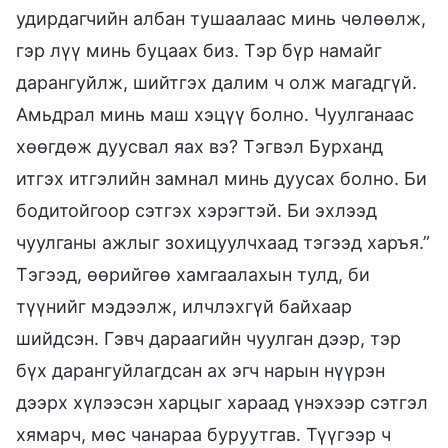
удирдагчийн албан тушаалаас минь чөлөөлж,
гэр лүү минь буцаах биз. Тэр бүр намайг
дарангуйлж, шийтгэх далим ч олж магадгүй.
Амьдрал минь маш хэцүү болно. Чуулганаас
хөөгдөж дуусвал яах вэ? Тэгвэл Бурханд
итгэх итгэлийн замнал минь дуусах болно. Би
бодитойгоор сэтгэх хэрэгтэй. Би эхлээд
чуулганы ажлыг зохицуулчхаад тэгээд харъя.”
Тэгээд, өөрийгөө хамгаалахын тулд, би
түүнийг мэдээлж, илчлэхгүй байхаар
шийдсэн. Гэвч дараагийн чуулган дээр, тэр
бүх дарангуйлагдсан ах эгч нарын нүүрэн
дээрх хүлээсэн харцыг хараад үнэхээр сэтгэл
хямарч, мөс чанараа буруутгав. Түүгээр ч