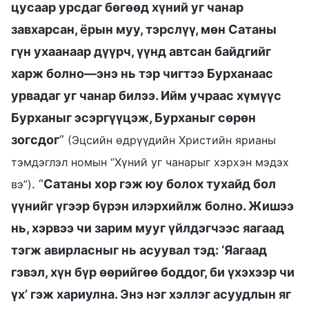
цусаар урсдаг бөгөөд хүний уг чанар
завхарсан, ёрын муу, тэрслүү, мөн Сатаны
гүн ухаанаар дүүрч, үүнд автсан байдгийг
харж болно—энэ нь тэр чигтээ Бурханаас
урвадаг уг чанар билээ. Ийм учраас хүмүүс
Бурханыг эсэргүүцэж, Бурханыг сөрөн
зогсдог
”
(Эцсийн өдрүүдийн Христийн ярианы
тэмдэглэл номын “Хүний уг чанарыг хэрхэн мэдэх
. “
Сатаны хор гэж юу болох тухайд бол
вэ”)
үүнийг үгээр бүрэн илэрхийлж болно. Жишээ
нь, хэрвээ чи зарим мууг үйлдэгчээс яагаад
тэгж авирласныг нь асуувал тэд: ‘Яагаад
гэвэл, хүн бүр өөрийгөө боддог, би үхэхээр чи
үх’ гэж хариулна. Энэ нэг хэллэг асуудлын яг