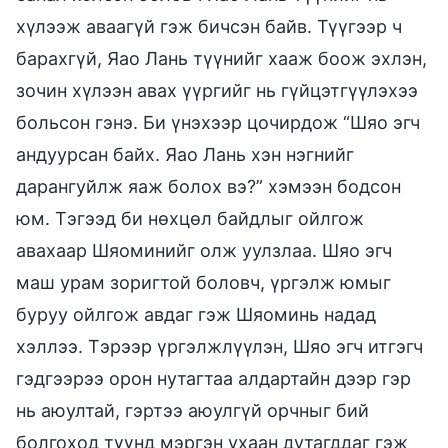
хүлээж аваагүй гэж бичсэн байв. Түүгээр ч
барахгүй, Яао Лань түүнийг хааж боож эхлэн,
зочин хүлээн авах үүргийг нь гүйцэтгүүлэхээ
больсон гэнэ. Би үнэхээр цочирдож “Шяо эгч
андуурсан байх. Яао Лань хэн нэгнийг
дарангуйлж яаж болох вэ?” хэмээн бодсон
юм. Тэгээд би нөхцөл байдлыг ойлгож
авахаар Шяоминийг олж уулзлаа. Шяо эгч
маш урам зоригтой боловч, үргэлж юмыг
буруу ойлгож авдаг гэж Шяоминь надад
хэллээ. Тэрээр үргэлжлүүлэн, Шяо эгч итгэгч
гэдгээрээ орон нутагтаа алдартайн дээр гэр
нь аюултай, гэртээ аюулгүй орчныг бий
болгоход түүнд мэргэн ухаан дутагддаг гэж