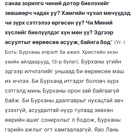
санаа зорилго чиний дотор биелэхийг
зөвшөөрч чадах уу? Хамгийн чухал мөчүүдэд
чи зүрх сэтгэлээ өргөсөн үү? Чи Миний
хүслийг биелүүлдэг хүн мөн үү? Эдгээр
асуултыг өөрөөсөө асууж, байнга бод
”
(Үг. I
Боть: Бурханы илрэлт ба ажил. Христийн эхэн
. Бурханы үгийн
үеийн айлдварууд, 13-р бүлэг)
эдгээр илчлэлийг уншаад би өөрөөсөө маш
их ичлээ. Би Бурханд итгэдэг боловч зүрх
сэтгэлд минь Бурханы орон зай байгаагүй
байж. Би Бурханы даалгаврыг нухацтай авч
үзэхгүй, асуудалтай нүүр тулаад зөвхөн
өөрийн ашиг сонирхлыг л бодож, Бурханы
гэрийн ажлыг огт хамгаалаагүй. Яао Лань