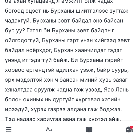
багахан хугацаанд л амжилт олж чадах
бөгөөд эцэст нь Бурханы шийтгэлээс зугтаж
чадахгүй. Бурханы зөвт байдал энэ байсан
бус уу? Гэтэл би Бурханы зөвт байдлыг
ойлгодоггүй, Бурханы гэрт үнэн хийгээд зөвт
байдал ноёрхдог, Бурхан хаанчилдаг гэдэг
үнэнд итгэдэггүй байж. Би Бурханы гэрийг
хорвоо ертөнцтэй адилхан үзэж, байр суурь,
эрх мэдэлтэй хэн ч байсан миний хувь заяаг
хяналтдаа оруулж чадна гэж үзээд, Яао Лань
болон охиных нь дургүйг хүргэвэл хэтийн
ирээдүй, хүрэх газраа алдана гэж боджээ.
Тэд надаас хариугаа авна гэж хүртэл айж,
Бурхан бүхнийг захирдагт итгээгүй. Ийм