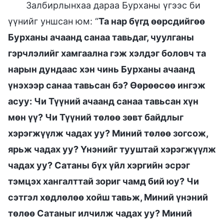
Залбирлынхаа дараа Бурханы үгээс би
үүнийг уншсан юм: “
Та нар бүгд өөрсдийгөө
Бурханы ачаанд санаа тавьдаг, чуулганы
гэрчлэлийг хамгаална гэж хэлдэг боловч та
нарын дундаас хэн чинь Бурханы ачаанд
үнэхээр санаа тавьсан бэ? Өөрөөсөө ингэж
асуу: Чи Түүний ачаанд санаа тавьсан хүн
мөн үү? Чи Түүний төлөө зөвт байдлыг
хэрэгжүүлж чадах уу? Миний төлөө зогсож,
ярьж чадах уу? Үнэнийг тууштай хэрэгжүүлж
чадах уу? Сатаны бүх үйл хэргийн эсрэг
тэмцэх хангалттай зориг чамд бий юу? Чи
сэтгэл хөдлөлөө хойш тавьж, Миний үнэний
төлөө Сатаныг илчилж чадах уу? Миний