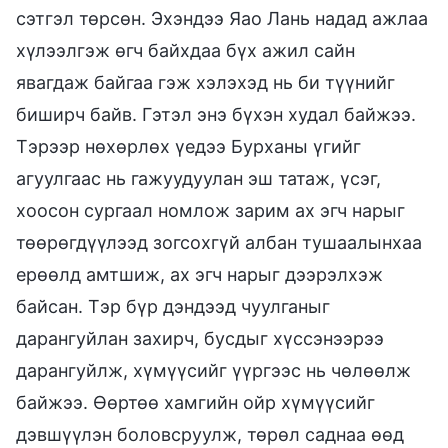
сэтгэл төрсөн. Эхэндээ Яао Лань надад ажлаа
хүлээлгэж өгч байхдаа бүх ажил сайн
явагдаж байгаа гэж хэлэхэд нь би түүнийг
биширч байв. Гэтэл энэ бүхэн худал байжээ.
Тэрээр нөхөрлөх үедээ Бурханы үгийг
агуулгаас нь гажуудуулан эш татаж, үсэг,
хоосон сургаал номлож зарим ах эгч нарыг
төөрөгдүүлээд зогсохгүй албан тушаалынхаа
ерөөлд амтшиж, ах эгч нарыг дээрэлхэж
байсан. Тэр бүр дэндээд чуулганыг
дарангуйлан захирч, бусдыг хүссэнээрээ
дарангуйлж, хүмүүсийг үүргээс нь чөлөөлж
байжээ. Өөртөө хамгийн ойр хүмүүсийг
дэвшүүлэн боловсруулж, төрөл саднаа өөд