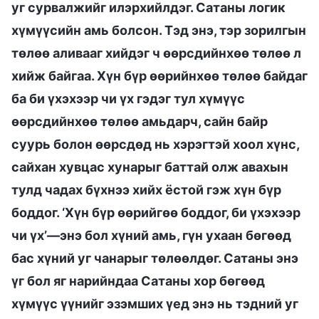
уг сурвалжийг илэрхийлдэг. Сатаны логик
хүмүүсийн амь болсон. Тэд энэ, тэр зорилгын
төлөө аливааг хийдэг ч өөрсдийнхөө төлөө л
хийж байгаа. Хүн бүр өөрийнхөө төлөө байдаг
ба би үхэхээр чи үх гэдэг тул хүмүүс
өөрсдийнхөө төлөө амьдарч, сайн байр
суурь болон өөрсдөд нь хэрэгтэй хоол хүнс,
сайхан хувцас хунарыг баттай олж авахын
тулд чадах бүхнээ хийх ёстой гэж хүн бүр
боддог. ‘Хүн бүр өөрийгөө боддог, би үхэхээр
чи үх’—энэ бол хүний амь, гүн ухаан бөгөөд
бас хүний уг чанарыг төлөөлдөг. Сатаны энэ
үг бол яг нарийндаа Сатаны хор бөгөөд
хүмүүс үүнийг эзэмших үед энэ нь тэдний уг