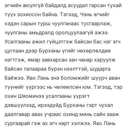
эгчийн аюулгүй байдалд асуудал гарсан тухай
түүх зохиосон байна. Тэгээд, Чэнь эгчийг
хэдэн сарын турш чуулганаас тусгаарлаж,
чуулганы амьдралд оролцуулаагүй ажээ.
Усалгааны ажил гүйцэтгэж байсан бас нэг эгч
цуглаан дээр Бурханы үгийг нөхөрлөлдөө
нэгтгэж, ямар завхарсан зан чанар харуулж
байсан талаараа бүрэн нээлттэй, шударга
байжээ. Яао Лань энэ боломжийг шүүрч аван
түүнийг үүргээс нь чөлөөлсөн юм. Тэгээд, тэр
охин Шяоминээ усалгааны үүрэгт
дэвшүүлээд, ирээдүйд Бурханы гэрт чухал
даалгавар авах учраас охинд минь сайн зааж
сургаарай гэж ах эгч нарт хэлжээ. Яао Лань