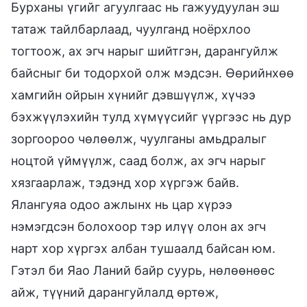
Бурханы үгийг агуулгаас нь гажуудуулан эш
татаж тайлбарлаад, чуулганд ноёрхлоо
тогтоож, ах эгч нарыг шийтгэн, дарангуйлж
байсныг би тодорхой олж мэдсэн. Өөрийнхөө
хамгийн ойрын хүнийг дэвшүүлж, хүчээ
бэхжүүлэхийн тулд хүмүүсийг үүргээс нь дур
зоргоороо чөлөөлж, чуулганы амьдралыг
ноцтой үймүүлж, саад болж, ах эгч нарыг
хязгаарлаж, тэдэнд хор хүргэж байв.
Ялангуяа одоо ажлынх нь цар хүрээ
нэмэгдсэн болохоор тэр илүү олон ах эгч
нарт хор хүргэх албан тушаалд байсан юм.
Гэтэл би Яао Ланий байр суурь, нөлөөнөөс
айж, түүний дарангуйлалд өртөж,