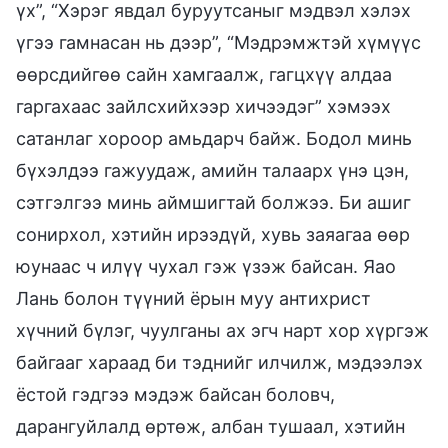
үх”, “Хэрэг явдал буруутсаныг мэдвэл хэлэх
үгээ гамнасан нь дээр”, “Мэдрэмжтэй хүмүүс
өөрсдийгөө сайн хамгаалж, гагцхүү алдаа
гаргахаас зайлсхийхээр хичээдэг” хэмээх
сатанлаг хороор амьдарч байж. Бодол минь
бүхэлдээ гажуудаж, амийн талаарх үнэ цэн,
сэтгэлгээ минь аймшигтай болжээ. Би ашиг
сонирхол, хэтийн ирээдүй, хувь заяагаа өөр
юунаас ч илүү чухал гэж үзэж байсан. Яао
Лань болон түүний ёрын муу антихрист
хүчний бүлэг, чуулганы ах эгч нарт хор хүргэж
байгааг хараад би тэднийг илчилж, мэдээлэх
ёстой гэдгээ мэдэж байсан боловч,
дарангуйлалд өртөж, албан тушаал, хэтийн