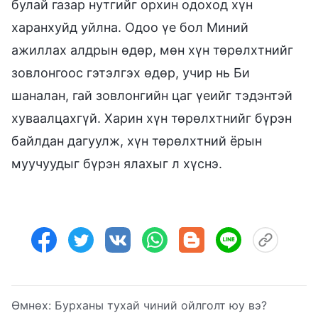
булай газар нутгийг орхин одоход хүн
харанхуйд уйлна. Одоо үе бол Миний
ажиллах алдрын өдөр, мөн хүн төрөлхтнийг
зовлонгоос гэтэлгэх өдөр, учир нь Би
шаналан, гай зовлонгийн цаг үеийг тэдэнтэй
хуваалцахгүй. Харин хүн төрөлхтнийг бүрэн
байлдан дагуулж, хүн төрөлхтний ёрын
муучуудыг бүрэн ялахыг л хүснэ.
Өмнөх:
Бурханы тухай чиний ойлголт юу вэ?