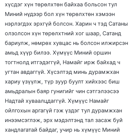
хүсдэг хүн төрөлхтөн байхаа больсон тул
Миний нүдээр бол хүн төрөлхтөн хэмээн
нэрлэгдэх эрхгүй болсон. Харин ч тэд Сатаны
олзолсон хүн төрөлхтний хог шаар, Сатанд
бариулж, нөмрөх хувцас нь болсон илжирсэн
амьд хүүр билээ. Хүмүүс Миний оршин
тогтнолд итгэдэггүй, Намайг ирж байхад ч
угтан авдаггүй. Хүсэлтэд минь дурамжхан
хариу үзүүлж, түр зуур буулт хийхээс биш
амьдралын баяр гунигийг чин сэтгэлээсээ
Надтай хуваалцдаггүй. Хүмүүс Намайг
ойлгохын аргагүй гэж үздэг тул дурамжхан
инээмсэглэж, эрх мэдэлтэнд тал засаж буй
хандлагатай байдаг, учир нь хүмүүс Миний