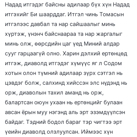
Надад итгэдэг байсны адилаар бүх хүн Надад
итгэхийг Би шаарддаг. Итгэл чинь Томасын
итгэлээс давбал та нар сайшаалыг минь
хүртэж, үнэнч байснаараа та нар жаргалыг
минь олж, өөрсдийн цаг үед Миний алдар
сууг гарцаагүй олно. Харин дэлхий ертөнцөд
итгэж, диаволд итгэдэг хүмүүс яг л Содом
хотын олон түмний адилаар зүрх сэтгэл нь
цэвдэг болж, салхинд хийссэн элс нүдэнд нь
орж, диаволын тахил аманд нь орж,
балартсан оюун ухаан нь ертөнцийг булаан
авсан ёрын муу нэгэнд аль эрт эзэмдүүлсэн
байдаг. Тэдний бодол бараг тэр чигтээ эрт
үеийн диаволд олзлуулсан. Иймээс хүн