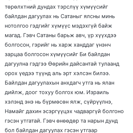
төрөлхтний дундах тэрслүү хүмүүсийг
байлдан дагуулах нь Сатаныг ялсны минь
нотолгоо гэдгийг хүмүүс мэдэхгүй байж
магад. Гэвч Сатаны барьж авч, үр хүүхдээ
болгосон, гэрийг нь харж ханддаг үнэнч
зарцаа болгосон хүмүүсийг Би байлдан
дагуулна гэдгээ Өөрийн дайсантай тулаанд
орох үедээ түүнд аль эрт хэлсэн билээ.
Байлдан дагуулахын анхдагч утга нь ялан
дийлж, доог тохуу болгох юм. Израиль
хэлэнд энэ нь бүрмөсөн ялж, сүйрүүлнэ,
Намайг дахин эсэргүүцэх чадваргүй болгоно
гэсэн утгатай. Гэвч өнөөдөр та нарын дунд
бол байлдан дагуулах гэсэн утгаар