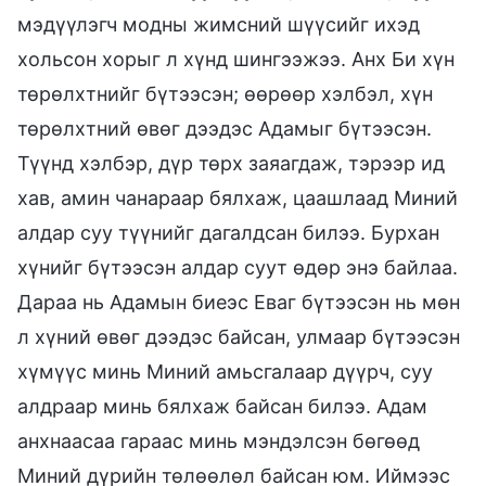
мэдүүлэгч модны жимсний шүүсийг ихэд
хольсон хорыг л хүнд шингээжээ. Анх Би хүн
төрөлхтнийг бүтээсэн; өөрөөр хэлбэл, хүн
төрөлхтний өвөг дээдэс Адамыг бүтээсэн.
Түүнд хэлбэр, дүр төрх заяагдаж, тэрээр ид
хав, амин чанараар бялхаж, цаашлаад Миний
алдар суу түүнийг дагалдсан билээ. Бурхан
хүнийг бүтээсэн алдар суут өдөр энэ байлаа.
Дараа нь Адамын биеэс Еваг бүтээсэн нь мөн
л хүний өвөг дээдэс байсан, улмаар бүтээсэн
хүмүүс минь Миний амьсгалаар дүүрч, суу
алдраар минь бялхаж байсан билээ. Адам
анхнаасаа гараас минь мэндэлсэн бөгөөд
Миний дүрийн төлөөлөл байсан юм. Иймээс