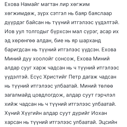
Ехова Намайг магтан лир хөгжим
хөгжимдөж, зүрх сэтгэл нь баяр баяслаар
дүүрдэг байсан нь түүний итгэлээс үүдэлтэй.
Иов уул толгодыг бүрхсэн мал сүрэг, асар их
эд хөрөнгөө алдан, бие нь яр шарханд
баригдсан нь түүний итгэлээс үүдсэн. Ехова
Миний дуу хоолойг сонсож, Ехова Миний
алдар сууг харж чадсан нь ч түүний итгэлээс
үүдэлтэй. Есүс Христийг Петр дагаж чадсан
нь түүний итгэлээс улбаатай. Миний төлөө
загалмайд цовдлогдож, алдар суут гэрчлэл
хийж чадсан нь ч түүний итгэлээс улбаатай.
Хүний Хүүгийн алдар суут дүрийг Иохан
харсан нь түүний итгэлээс улбаатай. Эцсийн