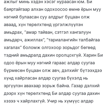
ажлыг минь хэдэн хэсэг нураасан юм. Би
баяртайгаар алхан одохоосоо өмнө ёрын муу
нэгний булаасан суу алдрыг буцаан олж
аваад, хүн төрөлхтөнд үргэлжлүүлэн
амьдрах, “амар тайван, сэтгэл хангалуун
амьдарч, ажиллах”, “тариалангийн талбайгаа
хагалах” боломж олгохоор зорьдог бөгөөд
тэдний амьдралд дахин оролцохгүй. Харин Би
одоо ёрын муу нэгний гараас алдар суугаа
бүрмөсөн буцаан олж авч, дэлхийг бүтээхдээ
хүнд хайрласан алдар суугаа бүхэлд нь
эргүүлэн авахаар зорьж байна. Газар дэлхий
дээрх хүн төрөлхтөнд Би алдар суугаа дахин
хэзээ ч хайрлахгүй. Учир нь хүмүүс алдар