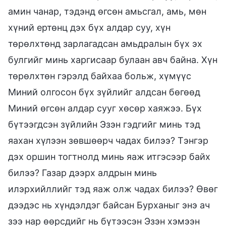
амин чанар, тэдэнд өгсөн амьсгал, амь, мөн
хүний ертөнц дэх бүх алдар суу, хүн
төрөлхтөнд зарлагадсан амьдралын бүх эх
булгийг минь харгисаар булаан авч байна. Хүн
төрөлхтөн гэрэлд байхаа больж, хүмүүс
Миний олгосон бүх зүйлийг алдсан бөгөөд
Миний өгсөн алдар сууг хөсөр хаяжээ. Бүх
бүтээгдсэн зүйлийн Эзэн гэдгийг минь тэд
яахан хүлээн зөвшөөрч чадах билээ? Тэнгэр
дэх оршин тогтнолд минь яаж итгэсээр байх
билээ? Газар дээрх алдрын минь
илэрхийллийг тэд яаж олж чадах билээ? Өвөг
дээдэс нь хүндэлдэг байсан Бурханыг энэ ач
зээ нар өөрсдийг нь бүтээсэн Эзэн хэмээн