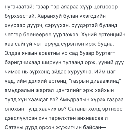
нугачаатай; газар тэр аяараа хүүр цогцсоор
бүрхээстэй. Харанхуй булан үхэгсдийн
хүүрээр дүүрч, сэрүүхэн, сүүдэртэй буланд
чөтгөр бөөнөөрөө үүрлэжээ. Хүний ертөнцийн
хаа сайгүй чөтгөрүүд сүрэглэн ирж буцна.
Элдэв янзын араатны үр сад бузар буртагт
баригдчихаад ширүүн тулаанд орж, үүний дуу
чимээ нь зүрхэнд айдас хуруулна. Ийм цаг
үед, ийм дэлхий ертөнц, “газрын диваажинд”
амьдралын жаргал цэнгэлийг эрж хайхын
тулд хүн хаачдаг вэ? Амьдралын хүрэх газраа
олохын тулд хаачих вэ? Сатаны хөлд эртнээс
дэвслүүлсэн хүн төрөлхтөн анхнаасаа л
Сатаны дүрд орсон жүжигчин байсан—