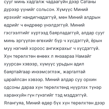
сууг минь хадгалж чадаагүйн дээр Сатаны
дүрээр үүнийг сольсон. Хүмүүс Миний
ирэхийг нандигнадаггүй, мөн Миний алдрын
өдрийг ч өндрөөр үнэлдэггүй. Миний
гэсгээлтийг хүртээд баярладаггүй, алдар сууг
минь эргүүлэн өгөхийг бүр ч хүсдэггүй, ёрын
муу нэгний хороос ангижрахыг ч хүсдэггүй.
Хүн төрөлхтөн өнөөх л янзаараа Намайг
хуурсан хэвээр, хүмүүс урьдын адил
баяртайгаар инээмсэглэж, жаргалтай
царайлсан хэвээр. Миний алдар суу орхин
одсоны дараа хүн төрөлхтөнд нүүрлэх түнэр
харанхуйн гүн гүнзгийг тэд мэддэггүй.
Ялангуяа, Миний өдөр бүх хүн төрөлхтөн дээр