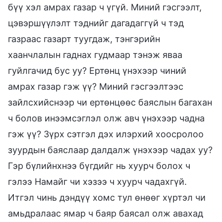
бүү хэл амрах газар ч үгүй. Миний гэсгээлт,
цэвэршүүлэлт тэднийг дагадаггүй ч тэд
газраас газарт туугдаж, тэнгэрийн
хаанчлалын гаднах гудмаар тэнэж яваа
гуйлгачид бус уу? Ертөнц үнэхээр чиний
амрах газар гэж үү? Миний гэсгээлтээс
зайлсхийснээр чи ертөнцөөс баяслын багахан
ч болов инээмсэглэл олж авч үнэхээр чадна
гэж үү? Зүрх сэтгэл дэх илэрхий хоосролоо
зуурдын баяслаар далдалж үнэхээр чадах уу?
Гэр бүлийнхнээ бүгдийг нь хуурч болох ч
гэлээ Намайг чи хэзээ ч хуурч чадахгүй.
Итгэл чинь дэндүү хомс тул өнөөг хүртэл чи
амьдралаас ямар ч баяр баясал олж авахад