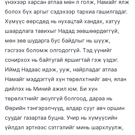
үнэхээр харсан атлаа мөн л голж, Намайг ялж
болох бүх аргыг сэдэхээр тархиа гашилгадаг.
Хүмүүс өөрсдөд нь нухацтай хандах, хатуу
шаардлага тавихыг Надад зөвшөөрдөггүй,
мөн зөв шударга бус байдлыг нь шүүж,
гэсгээх боломж олгодоггүй. Тэд үүнийг
сонирхох нь байтугай яршигтай гэж үздэг.
Иймд Надаас идэж, ууж, найрладаг атлаа
Намайг мэддэггүй хүн төрөлхтнийг авч, ялан
дийлэх нь Миний ажил юм. Би хүн
төрөлхтнийг аюулгүй болгоод, дараа нь
Өөрийн тэнгэрэлчүүд, алдар сууг авч оршин
суудаг газартаа буцна. Учир нь хүмүүсийн
үйлдэл эртнээс сэтгэлийг минь шархлуулж,