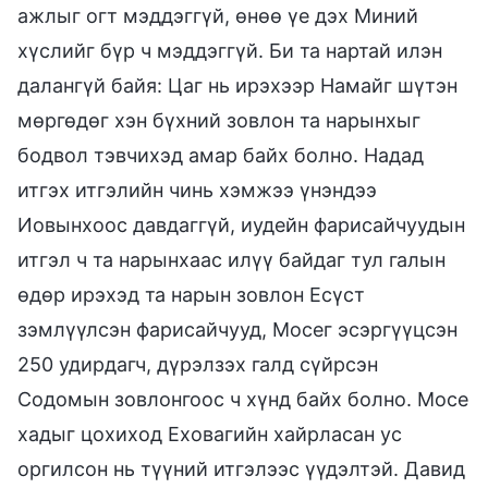
ажлыг огт мэддэггүй, өнөө үе дэх Миний
хүслийг бүр ч мэддэггүй. Би та нартай илэн
далангүй байя: Цаг нь ирэхээр Намайг шүтэн
мөргөдөг хэн бүхний зовлон та нарынхыг
бодвол тэвчихэд амар байх болно. Надад
итгэх итгэлийн чинь хэмжээ үнэндээ
Иовынхоос давдаггүй, иудейн фарисайчуудын
итгэл ч та нарынхаас илүү байдаг тул галын
өдөр ирэхэд та нарын зовлон Есүст
зэмлүүлсэн фарисайчууд, Мосег эсэргүүцсэн
250 удирдагч, дүрэлзэх галд сүйрсэн
Содомын зовлонгоос ч хүнд байх болно. Мосе
хадыг цохиход Еховагийн хайрласан ус
оргилсон нь түүний итгэлээс үүдэлтэй. Давид