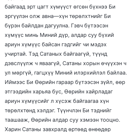
байгаад эрт цагт хүмүүст өгсөн бүхнээ Би
эргүүлэн олж авна—хүн төрөлхтнийг Би
бүрэн байлдан дагуулна. Гэвч бүтээсэн
хүмүүс минь Миний дүр, алдар суу бүхий
ариун хүмүүс байсан гэдгийг чи мэдэх
учиртай. Тэд Сатаных байгаагүй, түүнд
дэвслүүлж ч яваагүй, Сатаны хорын өчүүхэн ч
ул мөргүй, гагцхүү Миний илэрхийлэл байлаа.
Иймээс Би Өөрийн гараар бүтээсэн зүйл, өөр
этгээдийн харьяа бус, Өөрийн хайрладаг
ариун хүмүүсийг л хүсэж байгаагаа хүн
төрөлхтөнд хэлдэг. Түүнчлэн Би тэднийг
таашааж, Өөрийн алдар суу хэмээн тооцно.
Харин Сатаны завхралд өртөөд өнөөдөр