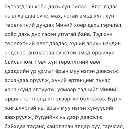
бүтээгдсэн хоёр дахь хүн билээ. “Ева” гэдэг
нь анхандаа сүнс, мах, ястай амьд хүн, хүн
төрөлхтний дундах Миний хоёр дахь гэрчлэл,
хоёр дахь дүр гэсэн утгатай байв. Тэд хүн
төрөлхтний өвөг дээдэс, хүний ариун нандин
эрдэнэс, анхнаасаа сүнстэй амьд оршихуй
байсан юм. Гэвч хүн төрөлхтний өвөг
дээдсийн үр удмыг ёрын муу нэгэн дэвсэлж,
эрхэндээ оруулж, хүний ертөнцийг түнэр
харанхуйд автуулж, улмаар тэднийг Миний
оршин тогтнолд итгэхээргүй болгожээ. Бүр ч
жигшүүртэй нь, ёрын муу нэгэн хүмүүсийг
завхруулж, бүгдийнх нь дээр дэвсэлж
байхдаа тэдэнд хайрласан алдар суу, гэрчлэл,