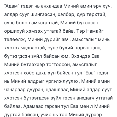
“Адам” гэдэг нь анхандаа Миний амин эрч хүч,
алдар сууг шингээсэн, хэлбэр, дүр төрхтэй,
сүнс болон амьсгалтай, Миний бүтээсэн
оршихуй хэмээх утгатай байв. Тэр Намайг
төлөөлж, Миний дүрийг авч, амьсгалыг минь
хүртэх чадвартай, сүнс бүхий цорын ганц
бүтээгдсэн зүйл байсан юм. Эхэндээ Ева
Миний бүтээхээр тогтоосон, амьсгалыг
хүртсэн хоёр дахь хүн байсан тул “Ева” гэдэг
нь Миний алдрыг үргэлжлүүлэх, Миний амин
чанараар дүүрэн, цаашлаад Миний алдар сууг
хүртсэн бүтээгдсэн зүйл гэсэн анхдагч утгатай
байлаа. Адамаас гарсан тул Ева мөн л Миний
дүртэй байсан, учир нь тэр Миний дүрээр