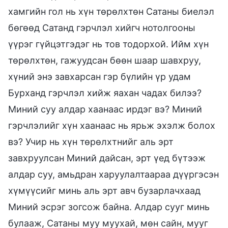
хамгийн гол нь хүн төрөлхтөн Сатаны биелэл
бөгөөд Сатанд гэрчлэл хийгч нотолгооны
үүрэг гүйцэтгэдэг нь тов тодорхой. Ийм хүн
төрөлхтөн, гажуудсан бөөн шаар шавхруу,
хүний энэ завхарсан гэр бүлийн үр удам
Бурханд гэрчлэл хийж яахан чадах билээ?
Миний суу алдар хаанаас ирдэг вэ? Миний
гэрчлэлийг хүн хаанаас нь ярьж эхэлж болох
вэ? Учир нь хүн төрөлхтнийг аль эрт
завхруулсан Миний дайсан, эрт үед бүтээж
алдар суу, амьдран харуулалтаараа дүүргэсэн
хүмүүсийг минь аль эрт авч бузарлачхаад
Миний эсрэг зогсож байна. Алдар сууг минь
булааж, Сатаны муу муухай, мөн сайн, мууг