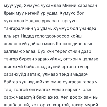
муучууд. Хүмүүс чухамдаа Миний хараасан
ёрын муу нэгний үр удам. Хүмүүс бол
чухамдаа Надаас урвасан тэргүүн
тэнгэрэлчийн үр удам. Хүмүүс бол үнэндээ
аль эрт Надад гологдсоноосоо хойш
эвлэршгүй дайсан минь болсон диаволын
залгамж халаа. Бүх хүн төрөлхтний дээр
тэнгэр бүрхэн харанхуйлж, огтхон ч цэлмэх
шинжгүй байх агаад хүний ертөнц түнэр
харанхуйд автаж, улмаар тэнд амьдарч
байгаа хүн нүднийхээ өмнө сунгасан гараа ч
тэр, толгой өнгийлгөх үедээ нарыг ч олж
харж чадахгүй байх ажээ. Хөл доорх зам нь
шалбаагтай, хотгор хонхортой, тахир мурий