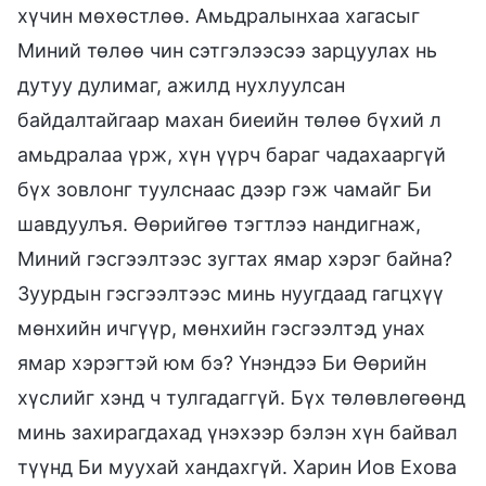
хүчин мөхөстлөө. Амьдралынхаа хагасыг
Миний төлөө чин сэтгэлээсээ зарцуулах нь
дутуу дулимаг, ажилд нухлуулсан
байдалтайгаар махан биеийн төлөө бүхий л
амьдралаа үрж, хүн үүрч бараг чадахааргүй
бүх зовлонг туулснаас дээр гэж чамайг Би
шавдуулъя. Өөрийгөө тэгтлээ нандигнаж,
Миний гэсгээлтээс зугтах ямар хэрэг байна?
Зуурдын гэсгээлтээс минь нуугдаад гагцхүү
мөнхийн ичгүүр, мөнхийн гэсгээлтэд унах
ямар хэрэгтэй юм бэ? Үнэндээ Би Өөрийн
хүслийг хэнд ч тулгадаггүй. Бүх төлөвлөгөөнд
минь захирагдахад үнэхээр бэлэн хүн байвал
түүнд Би муухай хандахгүй. Харин Иов Ехова