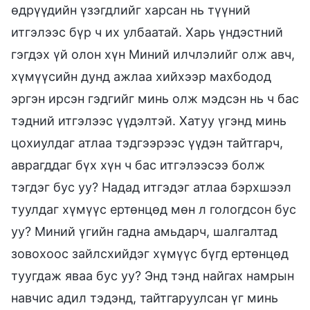
өдрүүдийн үзэгдлийг харсан нь түүний
итгэлээс бүр ч их улбаатай. Харь үндэстний
гэгдэх үй олон хүн Миний илчлэлийг олж авч,
хүмүүсийн дунд ажлаа хийхээр махбодод
эргэн ирсэн гэдгийг минь олж мэдсэн нь ч бас
тэдний итгэлээс үүдэлтэй. Хатуу үгэнд минь
цохиулдаг атлаа тэдгээрээс үүдэн тайтгарч,
аврагддаг бүх хүн ч бас итгэлээсээ болж
тэгдэг бус уу? Надад итгэдэг атлаа бэрхшээл
туулдаг хүмүүс ертөнцөд мөн л гологдсон бус
уу? Миний үгийн гадна амьдарч, шалгалтад
зовохоос зайлсхийдэг хүмүүс бүгд ертөнцөд
туугдаж яваа бус уу? Энд тэнд найгах намрын
навчис адил тэдэнд, тайтгаруулсан үг минь