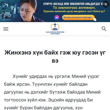
Жинхэнэ хүн байх гэж юу гэсэн үг вэ
Жинхэнэ хүн байх гэж юу гэсэн үг
вэ
Хүнийг удирдах нь үргэлж Миний үүрэг
байж ирсэн. Түүнчлэн хүнийг байлдан
дагуулах нь дэлхийг бүтээж байхдаа Миний
тогтоосон зүйл юм. Эцсийн өдрүүдэд Би
хүнийг бүрэн байлдан дагуулна, хүн