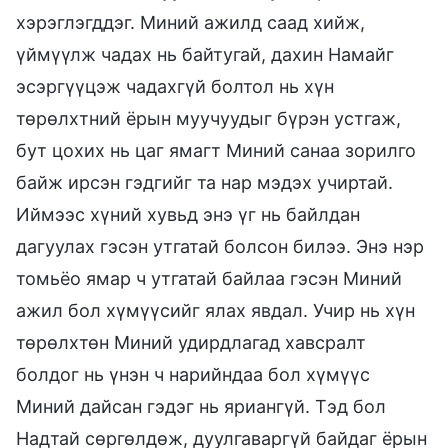
хэрэглэгддэг. Миний ажилд саад хийж,
үймүүлж чадах нь байтугай, дахин Намайг
эсэргүүцэж чадахгүй болтол нь хүн
төрөлхтний ёрын муучуудыг бүрэн устгаж,
бут цохих нь цаг ямагт Миний санаа зорилго
байж ирсэн гэдгийг та нар мэдэх учиртай.
Иймээс хүний хувьд энэ үг нь байлдан
дагуулах гэсэн утгатай болсон билээ. Энэ нэр
томьёо ямар ч утгатай байлаа гэсэн Миний
ажил бол хүмүүсийг ялах явдал. Учир нь хүн
төрөлхтөн Миний удирдлагад хавсралт
болдог нь үнэн ч нарийндаа бол хүмүүс
Миний дайсан гэдэг нь яриангүй. Тэд бол
Надтай сөргөлдөж, дуулгаваргүй байдаг ёрын