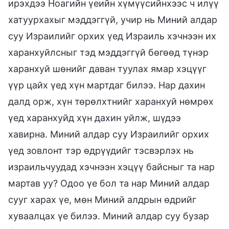
ирэхдээ Ноагийн үеийн хүмүүсийнхээс ч илүү
хатуурхахыг мэддэггүй, учир нь Миний алдар
суу Израилийг орхих үед Израиль хэчнээн их
харанхуйлсныг тэд мэддэггүй бөгөөд түнэр
харанхуй шөнийг даван туулах ямар хэцүүг
үүр цайх үед хүн мартдаг билээ. Нар дахин
далд орж, хүн төрөлхтнийг харанхуй нөмрөх
үед харанхуйд хүн дахин уйлж, шүдээ
хавирна. Миний алдар суу Израилийг орхих
үед зовлонт тэр өдрүүдийг тэсвэрлэх нь
израильчуудад хэчнээн хэцүү байсныг та нар
мартав уу? Одоо үе бол та нар Миний алдар
сууг харах үе, мөн Миний алдрын өдрийг
хуваалцах үе билээ. Миний алдар суу бузар