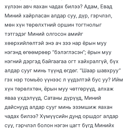
хүлээн авч яахан чадах билээ? Адам, Евад
Миний хайрласан алдар суу, дүр, гэрчлэл,
мөн хүн төрөлхтний оршин тогтнолыг
тэтгэдэг Миний олгосон амийг
хөөрхийлөлтэй энэ ач зээ нар ёрын муу
нэгэнд өгөөмрөөр “бэлэглэсэн”; ёрын муу
нэгний дэргэд байгаагаа огт хайхралгүй, бүх
алдар сууг минь түүнд өгдөг. “Шаар шавхруу”
гэх нэр томьёо үүнээс л үүдэлтэй бус уу? Ийм
хүн төрөлхтөн, ёрын муу чөтгөрүүд, алхаж
яваа үхдэлүүд, Сатаны дүрүүд, Миний
дайснууд алдар сууг минь эзэмшиж яахан
чадах билээ? Хүмүүсийн дунд оршдог алдар
суу, гэрчлэл болон нэгэн цагт бүгд Минийх