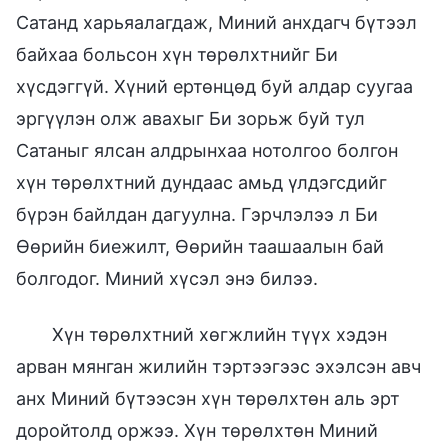
Сатанд харьяалагдаж, Миний анхдагч бүтээл
байхаа больсон хүн төрөлхтнийг Би
хүсдэггүй. Хүний ертөнцөд буй алдар суугаа
эргүүлэн олж авахыг Би зорьж буй тул
Сатаныг ялсан алдрынхаа нотолгоо болгон
хүн төрөлхтний дундаас амьд үлдэгсдийг
бүрэн байлдан дагуулна. Гэрчлэлээ л Би
Өөрийн биежилт, Өөрийн таашаалын бай
болгодог. Миний хүсэл энэ билээ.
Хүн төрөлхтний хөгжлийн түүх хэдэн
арван мянган жилийн тэртээгээс эхэлсэн авч
анх Миний бүтээсэн хүн төрөлхтөн аль эрт
доройтолд оржээ. Хүн төрөлхтөн Миний