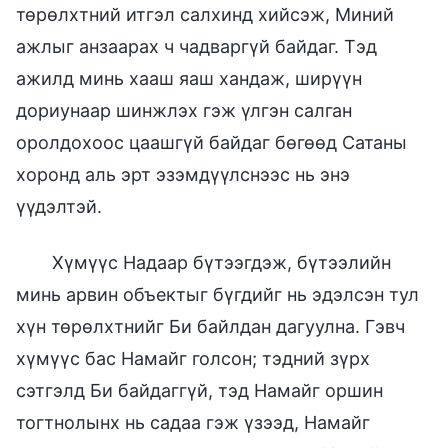
төрөлхтний итгэл салхинд хийсэж, Миний
ажлыг анзаарах ч чадваргүй байдаг. Тэд
ажилд минь хааш яаш хандаж, ширүүн
дориунаар шинжлэх гэж үлгэн салган
оролдохоос цаашгүй байдаг бөгөөд Сатаны
хоронд аль эрт эзэмдүүлснээс нь энэ
үүдэлтэй.
Хүмүүс Надаар бүтээгдэж, бүтээлийн
минь арвин объектыг бүгдийг нь эдэлсэн тул
хүн төрөлхтнийг Би байлдан дагуулна. Гэвч
хүмүүс бас Намайг голсон; тэдний зүрх
сэтгэлд Би байдаггүй, тэд Намайг оршин
тогтнолынх нь садаа гэж үзээд, Намайг