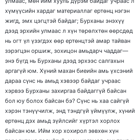
улмаас, мөн ийм хууль дүрэм байдаг учраас л
хүмүүсийн хардаг материаллаг ертөнц нэгэн
жигд, эмх цэгцтэй байдаг; Бурханы энэхүү
дээд эрхийн улмаас л хүн төрөлхтөн өөрсдөд
нь огт үл үзэгдэх өөр ертөнцтэй амар тайван
зэрэгцэн оршиж, зохицон амьдарч чаддаг—
энэ бүгд нь Бурханы дээд эрхээс салгахын
аргагүй юм. Хүний махан биеийн амь үхсэний
дараа сүнс нь амьд хэвээр байдаг учраас
хэрвээ Бурханы захиргаа байдаггүй байсан
бол юу болох байсан бэ? Сүнс нь хаа сайгүй
хэрэн тэнүүчилж, энд тэндгүй үймүүлж, хүний
ертөнц дэх амьд зүйлсийг хүртэл хорлох
байсан юм. Ийм хор хохирол зөвхөн хүн