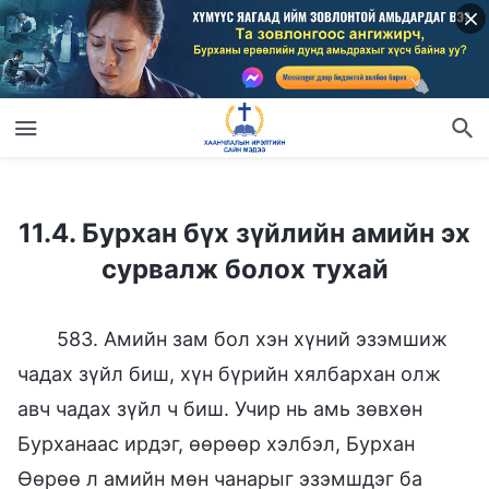
11.4. Бурхан бүх зүйлийн амийн эх сурвалж болох тухай
11.4. Бурхан бүх зүйлийн амийн эх
сурвалж болох тухай
583. Амийн зам бол хэн хүний эзэмшиж
чадах зүйл биш, хүн бүрийн хялбархан олж
авч чадах зүйл ч биш. Учир нь амь зөвхөн
Бурханаас ирдэг, өөрөөр хэлбэл, Бурхан
Өөрөө л амийн мөн чанарыг эзэмшдэг ба