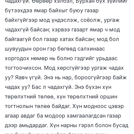
чадахгүй. Өөрөөр хэлбэл, Бурхан бүх зүйлийг
бүтээхдээ ямар байхыг буюу газар
байхгүйгээр мод үндэслэж, соёолж, ургаж
чадахгүй байсан; хэрвээ газарт ямар ч мод
байгаагүй бол газар хатах байсан; мод бол
шувуудын орон гэр бөгөөд салхинаас
хоргодох нөмөр нь болно гэдгийг урьдаас
тогтоочихсон. Мод хөрсгүйгээр ургаж чадах
уу? Яавч үгүй. Энэ нь нар, бороогүйгээр байж
чадах уу? Бас л чадахгүй. Энэ бүхэн хүн
төрөлхтний төлөө, хүн төрөлхтний оршин
тогтнолын төлөө байдаг. Хүн модноос цэвэр
агаар авдаг ба модоор хамгаалагдсан газар
дээр амьдардаг. Хүн нарны гэрэл болон бусад