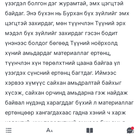
үзэгдэл болгон дэг журамтай, эмх цэгцтэй
байдаг. Энэ бүхэн нь Бурхан бүх зүйлийг эмх
цэгцтэй захирдаг, мөн түүнчлэн Түүний эрх
мэдэл бүх зүйлийг захирдаг гэсэн бодит
үнэнээс болдог бөгөөд Түүний ноёрхолд
хүний амьдардаг материаллаг ертөнц,
түүнчлэн хүн төрөлхтний цаана байгаа үл
үзэгдэх сүнсний ертөнц багтдаг. Иймээс
хэрвээ хүмүүс сайхан амьдралтай байхыг
хүсэж, сайхан орчинд амьдарна гэж найдаж
байвал нүдэнд харагддаг бүхий л материаллаг
ертөнцөөр хангагдахаас гадна хэний ч харж
чадахгүй, хүн төрөлхтний өмнөөс бүх амьд
зүйлийг захирч, эмх цэгцтэй байдаг сүнсний