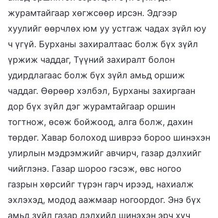
журамтайгаар хөгжсөөр ирсэн. Эдгээр
хуулийг өөрчлөх юм уу устгаж чадах зүйл юу
ч үгүй. Бурханы захиралтаас болж бүх зүйл
үржиж чаддаг, Түүний захиралт болон
удирдлагаас болж бүх зүйл амьд оршиж
чаддаг. Өөрөөр хэлбэл, Бурханы захиргаан
дор бүх зүйл дэг журамтайгаар оршин
тогтнож, өсөж бойжоод, алга болж, дахин
төрдөг. Хавар болоход шиврээ бороо шинэхэн
улирлын мэдрэмжийг авчирч, газар дэлхийг
чийглэнэ. Газар шороо гэсэж, өвс ногоо
газрын хөрсийг түрэн гарч ирээд, нахиалж
эхлэхэд, модод аажмаар ногоордог. Энэ бүх
амьд зүйл газар дэлхийд шинэхэн эрч хүч