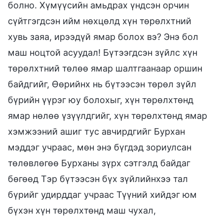
болно. Хүмүүсийн амьдрах үндсэн орчин
сүйтгэгдсэн ийм нөхцөлд хүн төрөлхтний
хувь заяа, ирээдүй ямар болох вэ? Энэ бол
маш ноцтой асуудал! Бүтээгдсэн зүйлс хүн
төрөлхтний төлөө ямар шалтгаанаар оршин
байдгийг, Өөрийнх нь бүтээсэн төрөл зүйл
бүрийн үүрэг юу болохыг, хүн төрөлхтөнд
ямар нөлөө үзүүлдгийг, хүн төрөлхтөнд ямар
хэмжээний ашиг тус авчирдгийг Бурхан
мэддэг учраас, мөн энэ бүгдэд зориулсан
төлөвлөгөө Бурханы зүрх сэтгэлд байдаг
бөгөөд Тэр бүтээсэн бүх зүйлийнхээ тал
бүрийг удирддаг учраас Түүний хийдэг юм
бүхэн хүн төрөлхтөнд маш чухал,