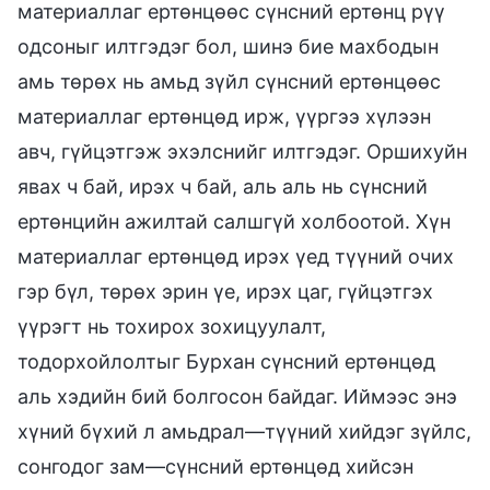
материаллаг ертөнцөөс сүнсний ертөнц рүү
одсоныг илтгэдэг бол, шинэ бие махбодын
амь төрөх нь амьд зүйл сүнсний ертөнцөөс
материаллаг ертөнцөд ирж, үүргээ хүлээн
авч, гүйцэтгэж эхэлснийг илтгэдэг. Оршихуйн
явах ч бай, ирэх ч бай, аль аль нь сүнсний
ертөнцийн ажилтай салшгүй холбоотой. Хүн
материаллаг ертөнцөд ирэх үед түүний очих
гэр бүл, төрөх эрин үе, ирэх цаг, гүйцэтгэх
үүрэгт нь тохирох зохицуулалт,
тодорхойлолтыг Бурхан сүнсний ертөнцөд
аль хэдийн бий болгосон байдаг. Иймээс энэ
хүний бүхий л амьдрал—түүний хийдэг зүйлс,
сонгодог зам—сүнсний ертөнцөд хийсэн