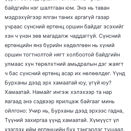
байдгийн нэг шалтгаан юм. Энэ нь таван
мэдрэхүйгээр ялган таних аргагүй газар
учраас сүнсний ертөнц оршин байдаг эсэхийг
хэн ч үнэн зөв магадалж чаддаггүй. Сүнсний
ертөнцийн янз бүрийн хөдөлгөөн нь хүний
оршин тогтнолтой нягт холбоотой байдгийн
улмаас хүн төрөлхтний амьдралын дэг жаягт
ч бас сүнсний ертөнц асар их нөлөөлдөг. Үүнд
Бурханы дээд эрх хамаатай юу, үгүй юу?
Хамаатай. Намайг ингэж хэлэхээр та нар
яагаад энэ сэдвээр ярилцаж байгааг минь
ойлгоно: Учир нь, Бурханы дээд эрхээс гадна,
Түүний захиргаа үүнд хамаатай. Хүмүүст үл
үзэгдэх ийм ертөнцийн бүх тэнгэрлэг тушаал,