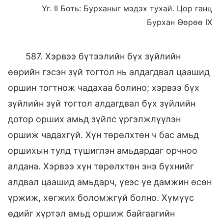
Үг. II Боть: Бурханыг мэдэх тухай. Цор ганц
Бурхан Өөрөө IX
587. Хэрвээ бүтээлийн бүх зүйлийн
өөрийн гэсэн зүй тогтол нь алдагдвал цаашид
оршин тогтнож чадахаа болино; хэрвээ бүх
зүйлийн зүй тогтол алдагдвал бүх зүйлийн
дотор орших амьд зүйлс үргэлжлүүлэн
оршиж чадахгүй. Хүн төрөлхтөн ч бас амьд
оршихын тулд түшиглэн амьдардаг орчноо
алдана. Хэрвээ хүн төрөлхтөн энэ бүхнийг
алдвал цаашид амьдарч, үеэс үе дамжин өсөн
үржиж, хөгжих боломжгүй болно. Хүмүүс
өдийг хүртэл амьд оршиж байгаагийн