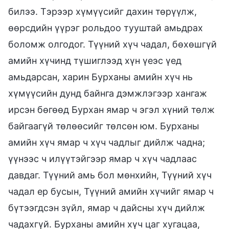
билээ. Тэрээр хүмүүсийг дахин төрүүлж,
өөрсдийн үүрэг рольдоо тууштай амьдрах
боломж олгодог. Түүний хүч чадал, бөхөшгүй
амийн хүчинд түшиглээд хүн үеэс үед
амьдарсан, харин Бурханы амийн хүч нь
хүмүүсийн дунд байнга дэмжлэгээр хангаж
ирсэн бөгөөд Бурхан ямар ч эгэл хүний төлж
байгаагүй төлөөсийг төлсөн юм. Бурханы
амийн хүч ямар ч хүч чадлыг дийлж чадна;
үүнээс ч илүүтэйгээр ямар ч хүч чадлаас
давдаг. Түүний амь бол мөнхийн, Түүний хүч
чадал ер бусын, Түүний амийн хүчийг ямар ч
бүтээгдсэн зүйл, ямар ч дайсны хүч дийлж
чадахгүй. Бурханы амийн хүч цаг хугацаа,