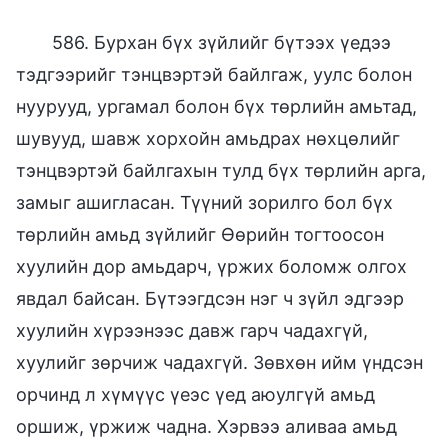
586. Бурхан бүх зүйлийг бүтээх үедээ
тэдгээрийг тэнцвэртэй байлгаж, уулс болон
нуурууд, ургамал болон бүх төрлийн амьтад,
шувууд, шавж хорхойн амьдрах нөхцөлийг
тэнцвэртэй байлгахын тулд бүх төрлийн арга,
замыг ашигласан. Түүний зорилго бол бүх
төрлийн амьд зүйлийг Өөрийн тогтоосон
хуулийн дор амьдарч, үржих боломж олгох
явдал байсан. Бүтээгдсэн нэг ч зүйл эдгээр
хуулийн хүрээнээс давж гарч чадахгүй,
хуулийг зөрчиж чадахгүй. Зөвхөн ийм үндсэн
орчинд л хүмүүс үеэс үед аюулгүй амьд
оршиж, үржиж чадна. Хэрвээ аливаа амьд