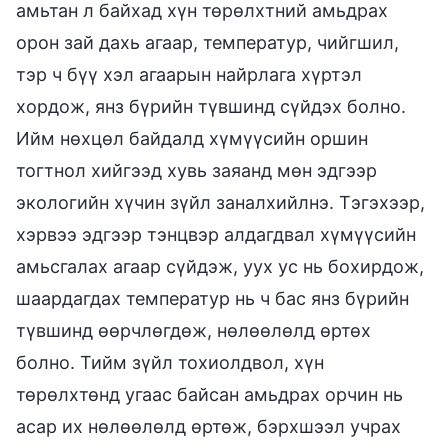
амьтан л байхад хүн төрөлхтний амьдрах
орон зай дахь агаар, температур, чийгшил,
тэр ч бүү хэл агаарын найрлага хүртэл
хордож, янз бүрийн түвшинд сүйдэх болно.
Ийм нөхцөл байдалд хүмүүсийн оршин
тогтнол хийгээд хувь заяанд мөн эдгээр
экологийн хүчин зүйл заналхийлнэ. Тэгэхээр,
хэрвээ эдгээр тэнцвэр алдагдвал хүмүүсийн
амьсгалах агаар сүйдэж, уух ус нь бохирдож,
шаардагдах температур нь ч бас янз бүрийн
түвшинд өөрчлөгдөж, нөлөөлөлд өртөх
болно. Тийм зүйл тохиолдвол, хүн
төрөлхтөнд угаас байсан амьдрах орчин нь
асар их нөлөөлөлд өртөж, бэрхшээл учрах