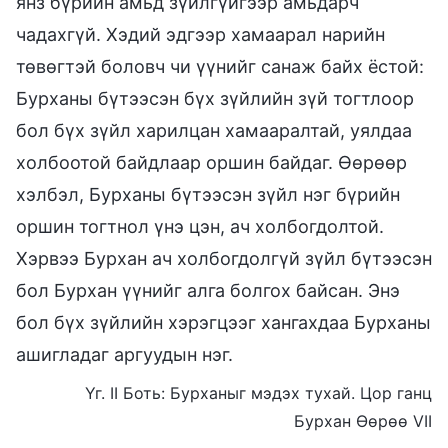
янз бүрийн амьд зүйлгүйгээр амьдарч
чадахгүй. Хэдий эдгээр хамаарал нарийн
төвөгтэй боловч чи үүнийг санаж байх ёстой:
Бурханы бүтээсэн бүх зүйлийн зүй тогтлоор
бол бүх зүйл харилцан хамааралтай, уялдаа
холбоотой байдлаар оршин байдаг. Өөрөөр
хэлбэл, Бурханы бүтээсэн зүйл нэг бүрийн
оршин тогтнол үнэ цэн, ач холбогдолтой.
Хэрвээ Бурхан ач холбогдолгүй зүйл бүтээсэн
бол Бурхан үүнийг алга болгох байсан. Энэ
бол бүх зүйлийн хэрэгцээг хангахдаа Бурханы
ашигладаг аргуудын нэг.
Үг. II Боть: Бурханыг мэдэх тухай. Цор ганц
Бурхан Өөрөө VII