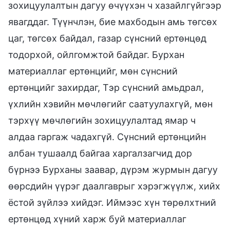
зохицуулалтын дагуу өчүүхэн ч хазайлгүйгээр
явагддаг. Түүнчлэн, бие махбодын амь төгсөх
цаг, төгсөх байдал, газар сүнсний ертөнцөд
тодорхой, ойлгомжтой байдаг. Бурхан
материаллаг ертөнцийг, мөн сүнсний
ертөнцийг захирдаг, Тэр сүнсний амьдрал,
үхлийн хэвийн мөчлөгийг саатуулахгүй, мөн
тэрхүү мөчлөгийн зохицуулалтад ямар ч
алдаа гаргаж чадахгүй. Сүнсний ертөнцийн
албан тушаалд байгаа харгалзагчид дор
бүрнээ Бурханы заавар, дүрэм журмын дагуу
өөрсдийн үүрэг даалгаврыг хэрэгжүүлж, хийх
ёстой зүйлээ хийдэг. Иймээс хүн төрөлхтний
ертөнцөд хүний харж буй материаллаг