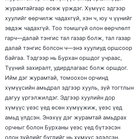
журамтайгаар өсөж үрждэг. Хүмүүс эдгээр
хуулийг өөрчилж чадахгүй, хэн ч, юу ч үүнийг
эвдэж чадахгүй. Тоо томшгүй олон өөрчлөлт
гарч—далай тэнгис тал газар болж, тал газар
далай тэнгис болсон ч—энэ хуулиуд оршсоор
байгаа. Тэдгээр нь Бурхан оршдог учраас,
Түүний захиралт, удирдлагаас болж оршдог.
Ийм дэг журамтай, томоохон орчинд
хүмүүсийн амьдрал эдгээр хууль, зүй тогтлын
дагуу үргэлжилдэг. Эдгээр хуулийн дор
хүмүүс үеэс үед өсөн хүмүүжиж, үеэс үед
амьд үлдсэн. Энэхүү дэг журамтай амьдрах
орчныг болон Бурханы үеэс үед бүтээсэн
олон зүйлийг бүгдийг нь хүмүүс эдэлсэн.