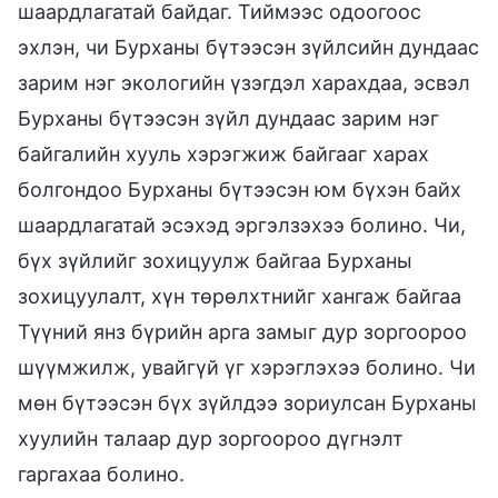
шаардлагатай байдаг. Тиймээс одоогоос
эхлэн, чи Бурханы бүтээсэн зүйлсийн дундаас
зарим нэг экологийн үзэгдэл харахдаа, эсвэл
Бурханы бүтээсэн зүйл дундаас зарим нэг
байгалийн хууль хэрэгжиж байгааг харах
болгондоо Бурханы бүтээсэн юм бүхэн байх
шаардлагатай эсэхэд эргэлзэхээ болино. Чи,
бүх зүйлийг зохицуулж байгаа Бурханы
зохицуулалт, хүн төрөлхтнийг хангаж байгаа
Түүний янз бүрийн арга замыг дур зоргоороо
шүүмжилж, увайгүй үг хэрэглэхээ болино. Чи
мөн бүтээсэн бүх зүйлдээ зориулсан Бурханы
хуулийн талаар дур зоргоороо дүгнэлт
гаргахаа болино.