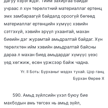
дагуу хэрэгждэг. Тийм захиргаа байдаг
учраас л хүн төрөлхтний материаллаг ертөнц
эмх замбараагүй байдалд ороогүй бөгөөд
материаллаг ертөнцийн хүмүүс хэвийн
сэтгэхүй, хэвийн эрүүл ухаантай, махан
биеийн дэг журамтай амьдралтай байдаг. Хүн
төрөлхтөн ийм хэвийн амьдралтай байсны
дараа л махан биед амьдардаг хүмүүс үеэс
үед хөгжиж, өсөн үржсээр байж чадна.
Үг. II Боть: Бурханыг мэдэх тухай. Цор ганц
Бурхан Өөрөө X
590. Амьд зүйлсийн үхэл буюу бие
махбодын амь төгсөх нь амьд зүйл,