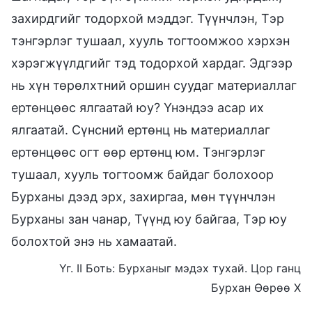
захирдгийг тодорхой мэддэг. Түүнчлэн, Тэр
тэнгэрлэг тушаал, хууль тогтоомжоо хэрхэн
хэрэгжүүлдгийг тэд тодорхой хардаг. Эдгээр
нь хүн төрөлхтний оршин суудаг материаллаг
ертөнцөөс ялгаатай юу? Үнэндээ асар их
ялгаатай. Сүнсний ертөнц нь материаллаг
ертөнцөөс огт өөр ертөнц юм. Тэнгэрлэг
тушаал, хууль тогтоомж байдаг болохоор
Бурханы дээд эрх, захиргаа, мөн түүнчлэн
Бурханы зан чанар, Түүнд юу байгаа, Тэр юу
болохтой энэ нь хамаатай.
Үг. II Боть: Бурханыг мэдэх тухай. Цор ганц
Бурхан Өөрөө X