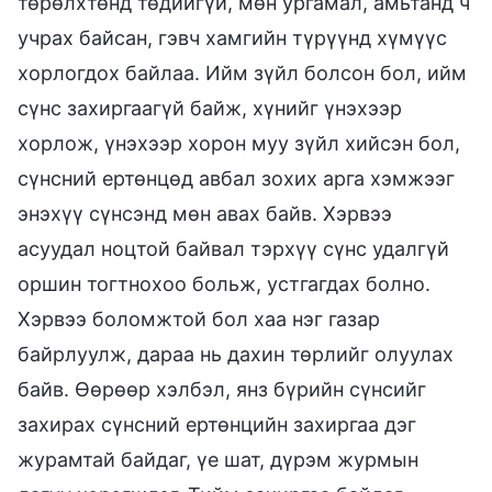
төрөлхтөнд төдийгүй, мөн ургамал, амьтанд ч
учрах байсан, гэвч хамгийн түрүүнд хүмүүс
хорлогдох байлаа. Ийм зүйл болсон бол, ийм
сүнс захиргаагүй байж, хүнийг үнэхээр
хорлож, үнэхээр хорон муу зүйл хийсэн бол,
сүнсний ертөнцөд авбал зохих арга хэмжээг
энэхүү сүнсэнд мөн авах байв. Хэрвээ
асуудал ноцтой байвал тэрхүү сүнс удалгүй
оршин тогтнохоо больж, устгагдах болно.
Хэрвээ боломжтой бол хаа нэг газар
байрлуулж, дараа нь дахин төрлийг олуулах
байв. Өөрөөр хэлбэл, янз бүрийн сүнсийг
захирах сүнсний ертөнцийн захиргаа дэг
журамтай байдаг, үе шат, дүрэм журмын