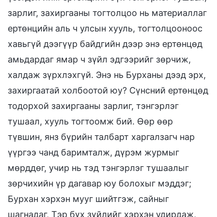
зарлиг, захиргааны тогтолцоо нь материаллаг
ертөнцийн аль ч улсын хууль, тогтолцооноос
хавьгүй дээгүүр байдгийн дээр энэ ертөнцөд
амьдардаг ямар ч зүйл эдгээрийг зөрчиж,
халдаж зүрхлэхгүй. Энэ нь Бурханы дээд эрх,
захиргаатай холбоотой юу? Сүнсний ертөнцөд
тодорхой захиргааны зарлиг, тэнгэрлэг
тушаал, хууль тогтоомж бий. Өөр өөр
түвшин, янз бүрийн талбарт харгалзагч нар
үүргээ чанд баримталж, дүрэм журмыг
мөрддөг, учир нь тэд тэнгэрлэг тушаалыг
зөрчихийн үр дагавар юу болохыг мэддэг;
Бурхан хэрхэн мууг шийтгэж, сайныг
шагнадаг, Тэр бүх зүйлийг хэрхэн удирдаж,