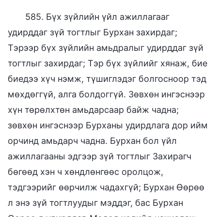
585. Бүх зүйлийн үйл ажиллагааг
удирддаг зүй тогтлыг Бурхан захирдаг;
Тэрээр бүх зүйлийн амьдралыг удирддаг зүй
тогтлыг захирдаг; Тэр бүх зүйлийг хянаж, бие
биедээ хүч нэмж, түшиглэдэг болгосноор тэд
мөхдөггүй, алга болдоггүй. Зөвхөн ингэснээр
хүн төрөлхтөн амьдарсаар байж чадна;
зөвхөн ингэснээр Бурханы удирдлага дор ийм
орчинд амьдарч чадна. Бурхан бол үйл
ажиллагааны эдгээр зүй тогтлыг Захирагч
бөгөөд хэн ч хөндлөнгөөс оролцож,
тэдгээрийг өөрчилж чадахгүй; Бурхан Өөрөө
л энэ зүй тогтлуудыг мэддэг, бас Бурхан