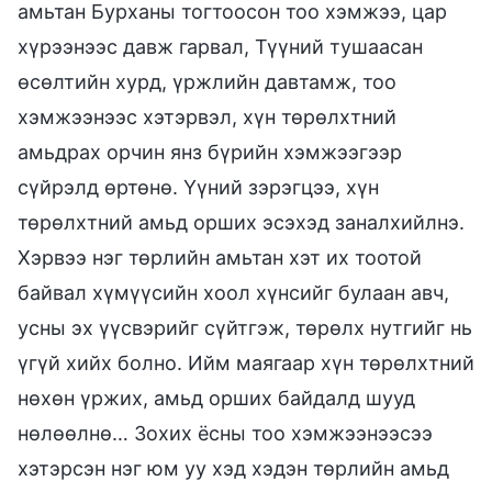
амьтан Бурханы тогтоосон тоо хэмжээ, цар
хүрээнээс давж гарвал, Түүний тушаасан
өсөлтийн хурд, үржлийн давтамж, тоо
хэмжээнээс хэтэрвэл, хүн төрөлхтний
амьдрах орчин янз бүрийн хэмжээгээр
сүйрэлд өртөнө. Үүний зэрэгцээ, хүн
төрөлхтний амьд орших эсэхэд заналхийлнэ.
Хэрвээ нэг төрлийн амьтан хэт их тоотой
байвал хүмүүсийн хоол хүнсийг булаан авч,
усны эх үүсвэрийг сүйтгэж, төрөлх нутгийг нь
үгүй хийх болно. Ийм маягаар хүн төрөлхтний
нөхөн үржих, амьд орших байдалд шууд
нөлөөлнө… Зохих ёсны тоо хэмжээнээсээ
хэтэрсэн нэг юм уу хэд хэдэн төрлийн амьд