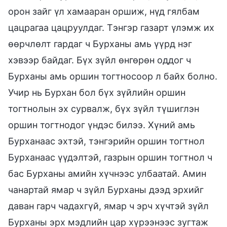
орон зайг үл хамааран оршиж, нүд гялбам
цацрагаа цацруулдаг. Тэнгэр газарт үлэмж их
өөрчлөлт гардаг ч Бурханы амь үүрд нэг
хэвээр байдаг. Бүх зүйл өнгөрөн оддог ч
Бурханы амь оршин тогтносоор л байх болно.
Учир нь Бурхан бол бүх зүйлийн оршин
тогтнолын эх сурвалж, бүх зүйл түшиглэн
оршин тогтнодог үндэс билээ. Хүний амь
Бурханаас эхтэй, тэнгэрийн оршин тогтнол
Бурханаас үүдэлтэй, газрын оршин тогтнол ч
бас Бурханы амийн хүчнээс улбаатай. Амин
чанартай ямар ч зүйл Бурханы дээд эрхийг
даван гарч чадахгүй, ямар ч эрч хүчтэй зүйл
Бурханы эрх мэдлийн цар хүрээнээс зугтаж