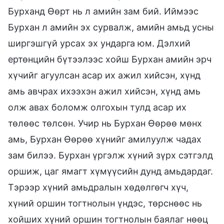
Бурханд Өөрт нь л амийн зам бий. Иймээс
Бурхан л амийн эх сурвалж, амийн амьд усны
ширгэшгүй урсах эх ундарга юм. Дэлхий
ертөнцийн бүтээлээс хойш Бурхан амийн эрч
хүчийг агуулсан асар их ажил хийсэн, хүнд
амь авчрах ихээхэн ажил хийсэн, хүнд амь
олж авах боломж олгохын тулд асар их
төлөөс төлсөн. Учир нь Бурхан Өөрөө мөнх
амь, Бурхан Өөрөө хүнийг амилуулж чадах
зам билээ. Бурхан үргэлж хүний зүрх сэтгэлд
оршиж, цаг ямагт хүмүүсийн дунд амьдардаг.
Тэрээр хүний амьдралын хөдөлгөгч хүч,
хүний оршин тогтнолын үндэс, төрснөөс нь
хойших хүний оршин тогтнолын баялаг нөөц