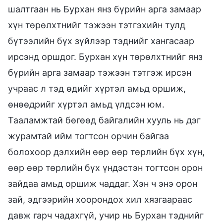
шалтгаан нь Бурхан янз бүрийн арга замаар
хүн төрөлхтнийг тэжээн тэтгэхийн тулд
бүтээлийн бүх зүйлээр тэднийг хангасаар
ирсэнд оршдог. Бурхан хүн төрөлхтнийг янз
бүрийн арга замаар тэжээн тэтгэж ирсэн
учраас л тэд өдийг хүртэл амьд оршиж,
өнөөдрийг хүртэл амьд үлдсэн юм.
Тааламжтай бөгөөд байгалийн хууль нь дэг
журамтай ийм тогтсон орчин байгаа
болохоор дэлхийн өөр өөр төрлийн бүх хүн,
өөр өөр төрлийн бүх үндэстэн тогтсон орон
зайдаа амьд оршиж чаддаг. Хэн ч энэ орон
зай, эдгээрийн хоорондох хил хязгаараас
давж гарч чадахгүй, учир нь Бурхан тэднийг