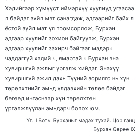
Хэдийгээр хүмүүст иймэрхүү хуулиуд угаасаа
л байдаг зүйл мэт санагдаж, эдгээрийг байх л
ёстой зүйл мэт үл тоомсорлож, Бурхан
эдгээр хуулийг зохион байгуулж, Бурхан
эдгээр хуулийг захирч байгааг мэдэрч
чаддаггүй хэдий ч, ямартай ч Бурхан энэ
хувиршгүй ажлыг үргэлж хийдэг. Энэхүү
хувиршгүй ажил дахь Түүний зорилго нь хүн
төрөлхтнийг амьд үлдээхийн төлөө байдаг
бөгөөд ингэснээр хүн төрөлхтөн
үргэлжлүүлэн амьдарч болох юм.
Үг. II Боть: Бурханыг мэдэх тухай. Цор ганц
Бурхан Өөрөө IX