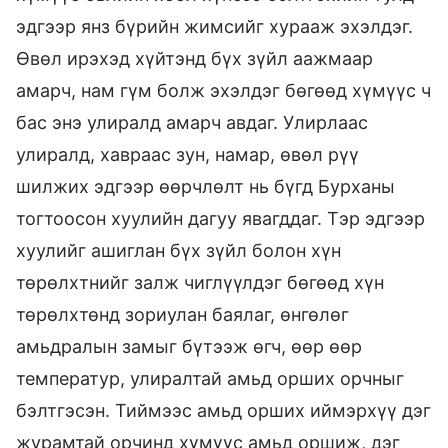
эдгээр янз бүрийн жимсийг хурааж эхэлдэг.
Өвөл ирэхэд хүйтэнд бүх зүйл аажмаар
амарч, нам гүм болж эхэлдэг бөгөөд хүмүүс ч
бас энэ улиралд амарч авдаг. Улирлаас
улиралд, хавраас зун, намар, өвөл рүү
шилжих эдгээр өөрчлөлт нь бүгд Бурханы
тогтоосон хуулийн дагуу явагддаг. Тэр эдгээр
хуулийг ашиглан бүх зүйл болон хүн
төрөлхтнийг залж чиглүүлдэг бөгөөд хүн
төрөлхтөнд зориулан баялаг, өнгөлөг
амьдралын замыг бүтээж өгч, өөр өөр
температур, улиралтай амьд орших орчныг
бэлтгэсэн. Тиймээс амьд орших иймэрхүү дэг
журамтай орчинд хүмүүс амьд оршиж, дэг