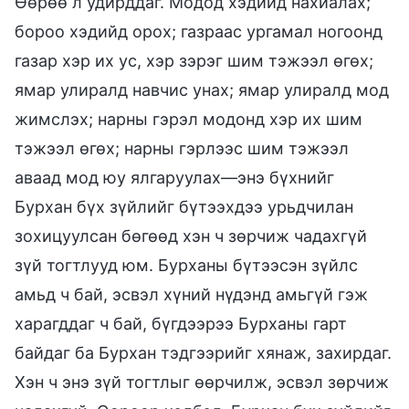
Өөрөө л удирддаг. Модод хэдийд нахиалах;
бороо хэдийд орох; газраас ургамал ногоонд
газар хэр их ус, хэр зэрэг шим тэжээл өгөх;
ямар улиралд навчис унах; ямар улиралд мод
жимслэх; нарны гэрэл модонд хэр их шим
тэжээл өгөх; нарны гэрлээс шим тэжээл
аваад мод юу ялгаруулах—энэ бүхнийг
Бурхан бүх зүйлийг бүтээхдээ урьдчилан
зохицуулсан бөгөөд хэн ч зөрчиж чадахгүй
зүй тогтлууд юм. Бурханы бүтээсэн зүйлс
амьд ч бай, эсвэл хүний нүдэнд амьгүй гэж
харагддаг ч бай, бүгдээрээ Бурханы гарт
байдаг ба Бурхан тэдгээрийг хянаж, захирдаг.
Хэн ч энэ зүй тогтлыг өөрчилж, эсвэл зөрчиж