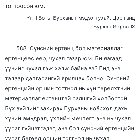
тогтоосон юм.
Үг. II Боть: Бурханыг мэдэх тухай. Цор ганц
Бурхан Өөрөө IX
588. Сүнсний ертөнц бол материаллаг
ертөнцөөс өөр, чухал газар юм. Би яагаад
үүнийг чухал гэж хэлж байна вэ? Бид энэ
талаар дэлгэрэнгүй ярилцах болно. Сүнсний
ертөнцийн оршин тогтнол нь хүн төрөлхтний
материаллаг ертөнцтэй салшгүй холбоотой.
Бүх зүйлийг захирах Бурханы ноёрхол дахь
хүний амьдрал, үхлийн мөчлөгт энэ нь чухал
үүрэг гүйцэтгэдэг; энэ бол сүнсний ертѳнцийн
үүрэг бөгөөд оршин тогтнол нь чухал