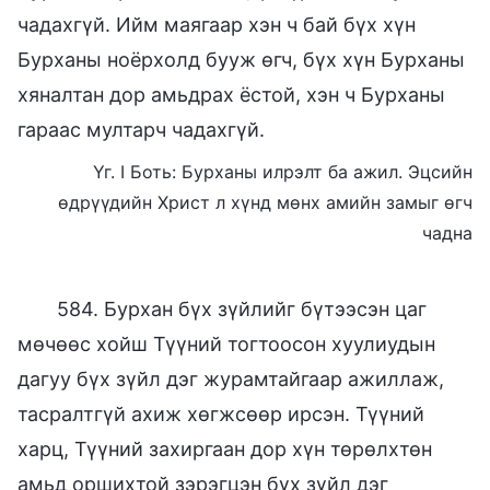
чадахгүй. Ийм маягаар хэн ч бай бүх хүн
Бурханы ноёрхолд бууж өгч, бүх хүн Бурханы
хяналтан дор амьдрах ёстой, хэн ч Бурханы
гараас мултарч чадахгүй.
Үг. I Боть: Бурханы илрэлт ба ажил. Эцсийн
өдрүүдийн Христ л хүнд мөнх амийн замыг өгч
чадна
584. Бурхан бүх зүйлийг бүтээсэн цаг
мөчөөс хойш Түүний тогтоосон хуулиудын
дагуу бүх зүйл дэг журамтайгаар ажиллаж,
тасралтгүй ахиж хөгжсөөр ирсэн. Түүний
харц, Түүний захиргаан дор хүн төрөлхтөн
амьд оршихтой зэрэгцэн бүх зүйл дэг