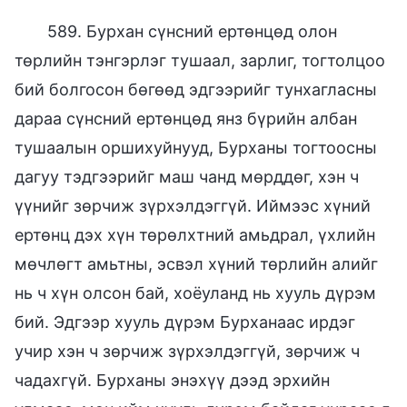
589. Бурхан сүнсний ертөнцөд олон
төрлийн тэнгэрлэг тушаал, зарлиг, тогтолцоо
бий болгосон бөгөөд эдгээрийг тунхагласны
дараа сүнсний ертөнцөд янз бүрийн албан
тушаалын оршихуйнууд, Бурханы тогтоосны
дагуу тэдгээрийг маш чанд мөрддөг, хэн ч
үүнийг зөрчиж зүрхэлдэггүй. Иймээс хүний
ертөнц дэх хүн төрөлхтний амьдрал, үхлийн
мөчлөгт амьтны, эсвэл хүний төрлийн алийг
нь ч хүн олсон бай, хоёуланд нь хууль дүрэм
бий. Эдгээр хууль дүрэм Бурханаас ирдэг
учир хэн ч зөрчиж зүрхэлдэггүй, зөрчиж ч
чадахгүй. Бурханы энэхүү дээд эрхийн