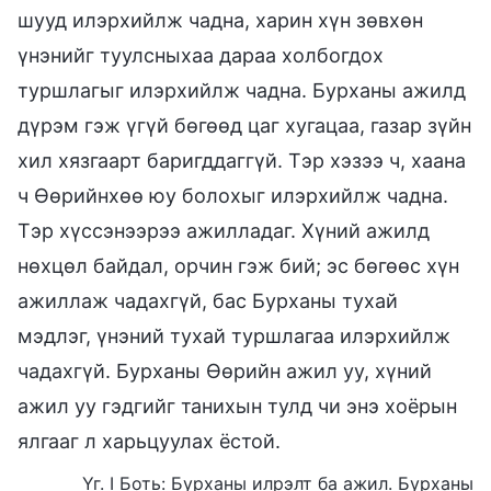
шууд илэрхийлж чадна, харин хүн зөвхөн
үнэнийг туулсныхаа дараа холбогдох
туршлагыг илэрхийлж чадна. Бурханы ажилд
дүрэм гэж үгүй бөгөөд цаг хугацаа, газар зүйн
хил хязгаарт баригддаггүй. Тэр хэзээ ч, хаана
ч Өөрийнхөө юу болохыг илэрхийлж чадна.
Тэр хүссэнээрээ ажилладаг. Хүний ажилд
нөхцөл байдал, орчин гэж бий; эс бөгөөс хүн
ажиллаж чадахгүй, бас Бурханы тухай
мэдлэг, үнэний тухай туршлагаа илэрхийлж
чадахгүй. Бурханы Өөрийн ажил уу, хүний
ажил уу гэдгийг танихын тулд чи энэ хоёрын
ялгааг л харьцуулах ёстой.
Үг. I Боть: Бурханы илрэлт ба ажил. Бурханы