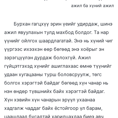
ажил ба хүний ажил
Бурхан гагцхүү эрин үеийг удирдаж, шинэ
ажил явуулахын тулд махбод болдог. Та нар
үүнийг ойлгох шаардлагатай. Энэ нь хүний чиг
үүргээс ихээхэн өөр бөгөөд энэ хоёрыг эн
зэрэгцүүлэн дурдаж болохгүй. Ажил
гүйцэтгэхэд хүнийг ашиглахаас өмнө түүнийг
удаан хугацааны турш боловсруулж, төгс
болгох хэрэгтэй байдаг бөгөөд хүн чанар нь
нэн өндөр түвшнийх байх хэрэгтэй байдаг.
Хүн хэвийн хүн чанарын эрүүл ухаанаа
хадгалж чаддаг байх ёстойгоор үл барам,
цаашлаад бусадтай харилцахдаа биеэ авч