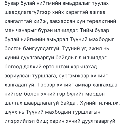
бузар булай нийгмийн амьдралыг туулах
шаардлагагүйгээр хийх хэрэгтэй ажлаа
хангалттай хийж, завхарсан хүн төрөлхтний
мөн чанарыг бүрэн илчилдэг. Тийм бузар
булай нийгмийн амьдрал Түүний махбодыг
босгон байгуулдаггүй. Түүний үг, ажил нь
хүний дуулгаваргүй байдлыг л илчилдэг
бөгөөд дэлхий ертөнцтэй харьцахад
зориулсан туршлага, сургамжаар хүнийг
хангадаггүй. Тэрээр хүнийг амиар хангахдаа
нийгэм болон хүний гэр бүлийг мөрдөн
шалгах шаардлагагүй байдаг. Хүнийг илчилж,
шүүх нь Түүний махбодын туршлагын
илэрхийлэл биш; харин хүний дуулгаваргүй