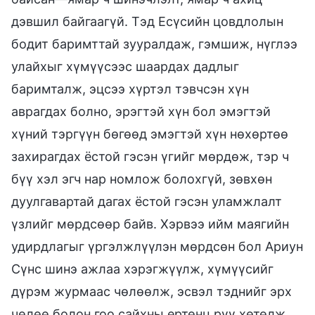
дэвшил байгаагүй. Тэд Есүсийн цовдлолын
бодит баримттай зууралдаж, гэмшиж, нүглээ
улайхыг хүмүүсээс шаардах дадлыг
баримталж, эцсээ хүртэл тэвчсэн хүн
аврагдах болно, эрэгтэй хүн бол эмэгтэй
хүний тэргүүн бөгөөд эмэгтэй хүн нөхөртөө
захирагдах ёстой гэсэн үгийг мөрдөж, тэр ч
бүү хэл эгч нар номлож болохгүй, зөвхөн
дуулгавартай дагах ёстой гэсэн уламжлалт
үзлийг мөрдсөөр байв. Хэрвээ ийм маягийн
удирдлагыг үргэлжлүүлэн мөрдсөн бол Ариун
Сүнс шинэ ажлаа хэрэгжүүлж, хүмүүсийг
дүрэм журмаас чөлөөлж, эсвэл тэднийг эрх
чөлөө болон гоо сайхны ертөнц рүү хөтөлж