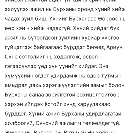
эхлүүлэх ажил нь Бурханы оронд хүний хийж
чадах зүйл биш. Үүнийг Бурханаас Өөрөөс нь
өөр хэн ч хийж чадахгүй. Хүний хийдэг бүх
ажил нь бүтээгдсэн зүйлийн хувиар үүргээ
гүйцэтгэж байгаагаас бүрддэг бөгөөд Ариун
Сүнс сэтгэлийг нь хөдөлгөж, эсвэл
гэгээрүүлэх үед хүн үүнийг хийдэг. Энэ
хүмүүсийн өгдөг удирдамж нь өдөр тутмын
амьдрал дахь хэрэгжүүлэлтийн замыг болон
Бурханы санаа зорилготой зохицолтойгоор
хэрхэн үйлдэх ёстойг хүнд харуулахаас
бүрддэг. Хүний ажил Бурханы удирдлагатай
холбоогүй, Сүнсний ажлыг ч төлөөлдөггүй.
Жишээ нь, Витнес Ли, Ватчман Ни хоёрын