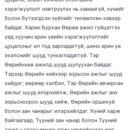
хэрэгжүүлэлт нэвтрүүлэх нь хамаагүй, хүнийг
болон бүтээгдсэн зүйлийг төлөөлсөн хэвээр
байдаг. Харин Бурхан Өөрөө ажил гүйцэтгэх
үед хуучин эрин үеийн хэрэгжүүлэлтийг
цуцалсныг ил тод зарладаггүй, шинэ эрин үе
эхэлснийг шууд тунхагладаггүй. Тэр
Өөрийнхөө ажилд шууд шулуухан байдаг.
Тэрээр Өөрийн хийхээр зорьсон ажлыг шууд
хийдэг; өөрөөр хэлбэл, Тэр Өөрийн авчирсан
ажлыг шууд илэрхийлж, Өөрийн ажлыг анх
зорьсноороо шууд хийж, Өөрийн оршихуй
болон зан чанарыг илэрхийлдэг. Хүний харж
байгаагаар, Түүний зан чанар болон Түүний
ажил ч гэсэн өмнөх эрин үеүдийнхээс өөр