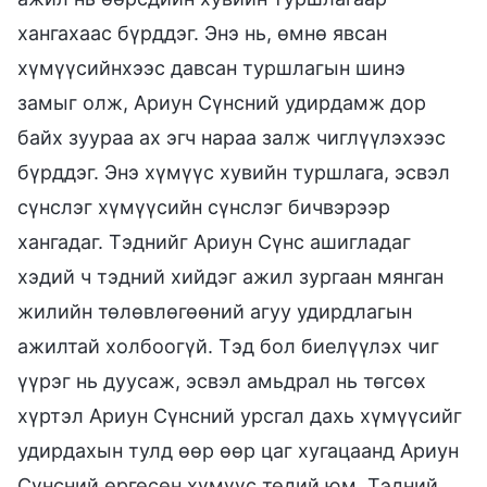
хангахаас бүрддэг. Энэ нь, өмнө явсан
хүмүүсийнхээс давсан туршлагын шинэ
замыг олж, Ариун Сүнсний удирдамж дор
байх зуураа ах эгч нараа залж чиглүүлэхээс
бүрддэг. Энэ хүмүүс хувийн туршлага, эсвэл
сүнслэг хүмүүсийн сүнслэг бичвэрээр
хангадаг. Тэднийг Ариун Сүнс ашигладаг
хэдий ч тэдний хийдэг ажил зургаан мянган
жилийн төлөвлөгөөний агуу удирдлагын
ажилтай холбоогүй. Тэд бол биелүүлэх чиг
үүрэг нь дуусаж, эсвэл амьдрал нь төгсөх
хүртэл Ариун Сүнсний урсгал дахь хүмүүсийг
удирдахын тулд өөр өөр цаг хугацаанд Ариун
Сүнсний өргөсөн хүмүүс төдий юм. Тэдний