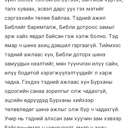
талх хуваах, эсвэл дарс уух гэх мэтийг
сэргээхийн төлөө байлаа. Тэдний ажил
Библийг баримталж, Библи дотроос замыг
эрж хайх явдал байсан гэж хэлж болно. Тэд
ямар ч шинэ ахиц дэвшил гаргаагүй. Тиймээс
тэдний ажлаас хүн, Библи доторх шинэ
замуудын нээлтийг, мөн түүнчлэн илүү сайн,
илүү бодитой хэрэгжүүлэлтүүдийг л харж
чадна. Гэхдээ тэдний ажлаас хүн Бурханы
одоогийн санаа зорилгыг олж чадахгүй,
эцсийн өдрүүдэд Бурханы хийхээр
төлөвлөдөг шинэ ажлыг олж бүр ч чадахгүй.
Учир нь тэдний алхсан зам хуучин зам хэвээр
байсан—ямар ч шинэчлэлт, ямар ч ахиц