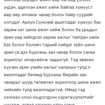
үүдэн, адилхан ажил хийж байгаа хүмүүст
өөр өөр ялгамж чанар болон байр суурийг
олгодог. Ариун Сүнсний ашигладаг хүмүүс бас
зарим нэг шинэ ажил хийж болох ба урьдын
эрин үед хийгдсэн зарим ажлыг таягдан хаяж
бас болох боловч тэдний хийдэг зүйл шинэ
эрин үе дэх Бурханы зан чанар болон санаа
зорилгыг илэрхийлж чадахгүй. Тэд зөвхөн
хуучин эрин үеийн ажлыг халахын тулд л
ажилладаг бөгөөд Бурханы Өөрийн зан
чанарыг шууд төлөөлөх зорилгоор шинэ ажил
хийхийн тулд ажилладаггүй. Иймд тэд
хэчнээн олон хоцрогдсон хэрэгжүүлэлтийг
цуцалж, эсвэл хэчнээн олон шинэ