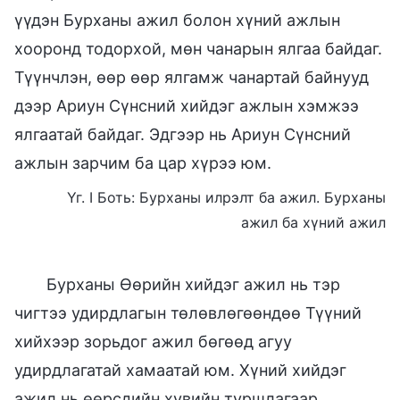
үүдэн Бурханы ажил болон хүний ажлын
хооронд тодорхой, мөн чанарын ялгаа байдаг.
Түүнчлэн, өөр өөр ялгамж чанартай байнууд
дээр Ариун Сүнсний хийдэг ажлын хэмжээ
ялгаатай байдаг. Эдгээр нь Ариун Сүнсний
ажлын зарчим ба цар хүрээ юм.
Үг. I Боть: Бурханы илрэлт ба ажил. Бурханы
ажил ба хүний ажил
Бурханы Өөрийн хийдэг ажил нь тэр
чигтээ удирдлагын төлөвлөгөөндөө Түүний
хийхээр зорьдог ажил бөгөөд агуу
удирдлагатай хамаатай юм. Хүний хийдэг
ажил нь өөрсдийн хувийн туршлагаар