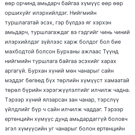
өөр орчинд амьдарч байгаа хүмүүс өөр өөр
оршихуйг илэрхийлдэг. Нийгмийн
туршлагатай эсэх, гэр бүлдээ яг хэрхэн
амьдарч, туршлагаждаг вэ гэдгийг чинь чиний
илэрхийлдэг зүйлээс харж болдог бол бие
махбодтой болсон Бурханы ажлаас Түүнд
нийгмийн туршлага байгаа эсэхийг харах
аргагүй. Бурхан хүний мөн чанарыг сайн
мэддэг бөгөөд бүх төрлийн хүмүүст хамаатай
төрөл бүрийн хэрэгжүүлэлтийг илчилж чадна.
Тэрээр хүний ялзарсан зан чанар, тэрслүү
үйлдлийг бүр ч сайн илчилж чаддаг. Тэрээр
ертөнцийн хүмүүс дунд амьдардаггүй боловч
эгэл хүмүүсийн уг чанарыг болон ертөнцийн