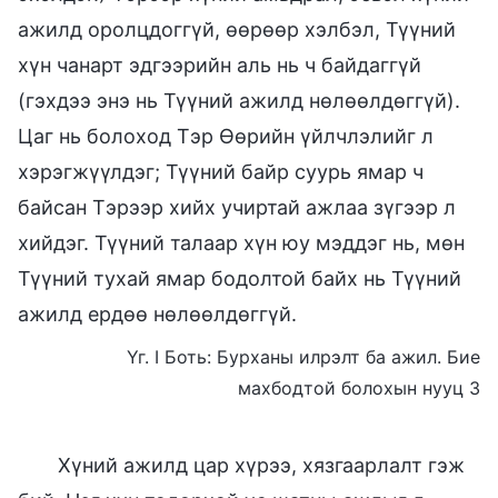
ажилд оролцдоггүй, өөрөөр хэлбэл, Түүний
хүн чанарт эдгээрийн аль нь ч байдаггүй
(гэхдээ энэ нь Түүний ажилд нөлөөлдөггүй).
Цаг нь болоход Тэр Өөрийн үйлчлэлийг л
хэрэгжүүлдэг; Түүний байр суурь ямар ч
байсан Тэрээр хийх учиртай ажлаа зүгээр л
хийдэг. Түүний талаар хүн юу мэддэг нь, мөн
Түүний тухай ямар бодолтой байх нь Түүний
ажилд ердөө нөлөөлдөггүй.
Үг. I Боть: Бурханы илрэлт ба ажил. Бие
махбодтой болохын нууц 3
Хүний ажилд цар хүрээ, хязгаарлалт гэж