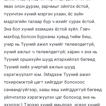
явах олон дүрэм, зарчмыг ойлгох ёстой,
түүнчлэн хүний мэргэн ухаан, ёс зүйн
мэдлэгийн талаар бүр ч ихийг сурах ёстой.
Энэ бол хүний эзэмших ёстой зүйл. Гэвч
махбод болсон Бурханы хувьд тийм биш,
учир нь Түүний ажил хүнийг төлөөлдөггүй,
хүний ажлыг ч төлөөлдөггүй; харин ч энэ нь
Түүний оршихуйн шууд илэрхийлэл бөгөөд
Түүний хийх учиртай ажлын шууд
хэрэгжүүлэлт юм. (Мэдээж Түүний ажил
тохиромжтой цагт хийгддэг болохоос
санаандгүйгээр, хааш яаш хийгддэггүй бөгөөд
үйлчлэлээ хэрэгжүүлэх цаг болоход энэ нь
эхэлдэг.) Тэрээр хүний амьдрал, эсвэл хүний