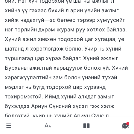
бий. Нэг хүн тодорхой үе шатны ажлыг л
хийнэ үү гэхээс бүхий л эрин үеийн ажлыг
хийж чадахгүй—эс бөгөөс тэрээр хүмүүсийг
нэг төрлийн дүрэм журам руу хөтлөх байлаа.
Хүний ажил зөвхөн тодорхой цаг хугацаа, үе
шатанд л хэрэглэгдэж болно. Учир нь хүний
туршлагад цар хүрээ байдаг. Хүний ажлыг
Бурханы ажилтай харьцуулж болохгүй. Хүний
хэрэгжүүлэлтийн зам болон үнэний тухай
мэдлэг нь бүгд тодорхой цар хүрээнд
тохиромжтой. Иймд хүний алхдаг замыг
бүхэлдээ Ариун Сүнсний хүсэл гэж хэлж
болохгүй, учир нь хүнийг Ариун Сүнс л
гэгээрүүлж чадах бөгөөд Ариун Сүнс түүнийг