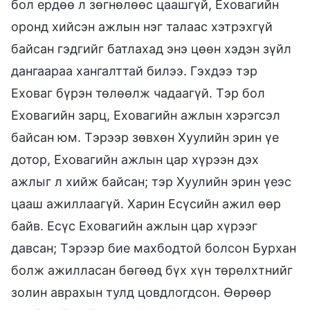
бол ердөө л зөгнөлөөс цаашгүй, Еховагийн
оронд хийсэн ажлын нэг талаас хэтрэхгүй
байсан гэдгийг батлахад энэ цөөн хэдэн зүйл
дангаараа хангалттай билээ. Гэхдээ тэр
Еховаг бүрэн төлөөлж чадаагүй. Тэр бол
Еховагийн зарц, Еховагийн ажлын хэрэгсэл
байсан юм. Тэрээр зөвхөн Хуулийн эрин үе
дотор, Еховагийн ажлын цар хүрээн дэх
ажлыг л хийж байсан; тэр Хуулийн эрин үеэс
цааш ажиллаагүй. Харин Есүсийн ажил өөр
байв. Есүс Еховагийн ажлын цар хүрээг
давсан; Тэрээр бие махбодтой болсон Бурхан
болж ажилласан бөгөөд бүх хүн төрөлхтнийг
золин аврахын тулд цовдлогдсон. Өөрөөр