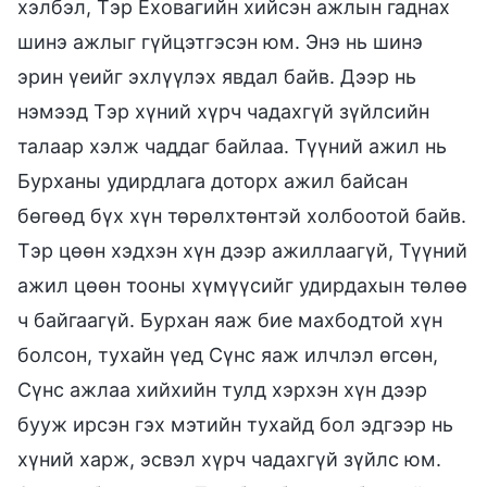
хэлбэл, Тэр Еховагийн хийсэн ажлын гаднах
шинэ ажлыг гүйцэтгэсэн юм. Энэ нь шинэ
эрин үеийг эхлүүлэх явдал байв. Дээр нь
нэмээд Тэр хүний хүрч чадахгүй зүйлсийн
талаар хэлж чаддаг байлаа. Түүний ажил нь
Бурханы удирдлага доторх ажил байсан
бөгөөд бүх хүн төрөлхтөнтэй холбоотой байв.
Тэр цөөн хэдхэн хүн дээр ажиллаагүй, Түүний
ажил цөөн тооны хүмүүсийг удирдахын төлөө
ч байгаагүй. Бурхан яаж бие махбодтой хүн
болсон, тухайн үед Сүнс яаж илчлэл өгсөн,
Сүнс ажлаа хийхийн тулд хэрхэн хүн дээр
бууж ирсэн гэх мэтийн тухайд бол эдгээр нь
хүний харж, эсвэл хүрч чадахгүй зүйлс юм.