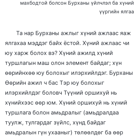
махбодтой болсон Бурханы үйлчлэл ба хүний
үүргийн ялгаа
Та нар Бурханы ажлыг хүний ажлаас яаж
ялгахаа мэддэг байх ёстой. Хүний ажлаас чи
юу харж болох вэ? Хүний ажилд хүний
туршлагын маш олон элемент байдаг; хүн
өөрийнхөө юу болохыг илэрхийлдэг. Бурханы
Өөрийн ажил ч бас Тэр юу болохыг
илэрхийлдэг боловч Түүний оршихуй нь
хүнийхээс өөр юм. Хүний оршихуй нь хүний
туршлага болон амьдралыг (амьдралдаа
туулж, тулгардаг зүйлс, хүнд байдаг
амьдралын гүн ухааныг) төлөөлдөг ба өөр