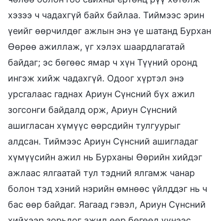
хэзээ ч чадахгүй байх байлаа. Тиймээс эрин
үеийг өөрчилдөг ажлын энэ үе шатанд Бурхан
Өөрөө ажиллаж, үг хэлэх шаардлагатай
байдаг; эс бөгөөс ямар ч хүн Түүний оронд
ингэж хийж чадахгүй. Одоог хүртэл энэ
урсгалаас гаднах Ариун Сүнсний бүх ажил
зогсонги байдалд орж, Ариун Сүнсний
ашигласан хүмүүс өөрсдийн тулгуурыг
алдсан. Тиймээс Ариун Сүнсний ашигладаг
хүмүүсийн ажил нь Бурханы Өөрийн хийдэг
ажлаас ялгаатай тул тэдний ялгамж чанар
болон тэд хэний нэрийн өмнөөс үйлддэг нь ч
бас өөр байдаг. Яагаад гэвэл, Ариун Сүнсний
хийхээр зорьдог ажил өөр бөгөөд үүнээс