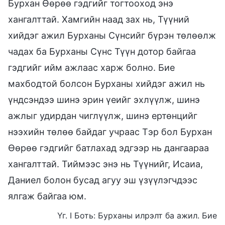
Бурхан Өөрөө гэдгийг тогтооход энэ
хангалттай. Хамгийн наад зах нь, Түүний
хийдэг ажил Бурханы Сүнсийг бүрэн төлөөлж
чадах ба Бурханы Сүнс Түүн дотор байгаа
гэдгийг ийм ажлаас харж болно. Бие
махбодтой болсон Бурханы хийдэг ажил нь
үндсэндээ шинэ эрин үеийг эхлүүлж, шинэ
ажлыг удирдан чиглүүлж, шинэ ертөнцийг
нээхийн төлөө байдаг учраас Тэр бол Бурхан
Өөрөө гэдгийг батлахад эдгээр нь дангаараа
хангалттай. Тиймээс энэ нь Түүнийг, Исаиа,
Даниел болон бусад агуу эш үзүүлэгчдээс
ялгаж байгаа юм.
Үг. I Боть: Бурханы илрэлт ба ажил. Бие