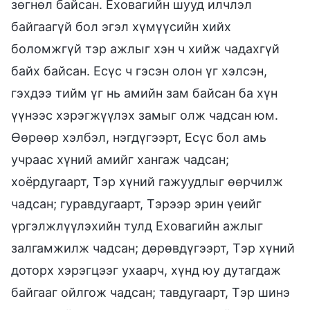
зөгнөл байсан. Еховагийн шууд илчлэл
байгаагүй бол эгэл хүмүүсийн хийх
боломжгүй тэр ажлыг хэн ч хийж чадахгүй
байх байсан. Есүс ч гэсэн олон үг хэлсэн,
гэхдээ тийм үг нь амийн зам байсан ба хүн
үүнээс хэрэгжүүлэх замыг олж чадсан юм.
Өөрөөр хэлбэл, нэгдүгээрт, Есүс бол амь
учраас хүний амийг хангаж чадсан;
хоёрдугаарт, Тэр хүний гажуудлыг өөрчилж
чадсан; гуравдугаарт, Тэрээр эрин үеийг
үргэлжлүүлэхийн тулд Еховагийн ажлыг
залгамжилж чадсан; дөрөвдүгээрт, Тэр хүний
доторх хэрэгцээг ухаарч, хүнд юу дутагдаж
байгааг ойлгож чадсан; тавдугаарт, Тэр шинэ