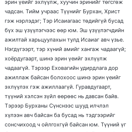
эрин үеийг эхлүүлж, хуучин эринийг төгсгөж
чадсан. Тийм учраас Түүнийг Бурхан, Христ
гэж нэрлэдэг; Тэр Исаиагаас төдийгүй бусад
бүх эш үзүүлэгчээс өөр юм. Эш үзүүлэгчдийн
ажилтай харьцуулахын тулд Исаиаг авч үзье.
Нэгдүгээрт, тэр хүний амийг хангаж чадаагүй;
хоёрдугаарт, шинэ эрин үеийг эхлүүлж
чадаагүй. Тэрээр Еховагийн удирдлага дор
ажиллаж байсан болохоос шинэ эрин үеийг
эхлүүлэх гэж ажиллаагүй. Гуравдугаарт,
түүний хэлсэн зүйл өөрөөс нь давсан байв.
Тэрээр Бурханы Сүнснээс шууд илчлэл
хүлээн авч байсан ба бусад нь тэдгээрийг
сонсчихоод ч ойлгохгүй байсан юм. Түүний үг