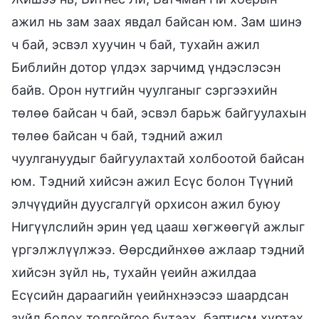
ажил нь зам заах явдал байсан юм. Зам шинэ
ч бай, эсвэл хуучин ч бай, тухайн ажил
Библийн дотор үлдэх зарчимд үндэслэсэн
байв. Орон нутгийн чуулганыг сэргээхийн
төлөө байсан ч бай, эсвэл барьж байгуулахын
төлөө байсан ч бай, тэдний ажил
чуулгануудыг байгуулахтай холбоотой байсан
юм. Тэдний хийсэн ажил Есүс болон Түүний
элчүүдийн дуусгалгүй орхисон ажил буюу
Нигүүлслийн эрин үед цааш хөгжөөгүй ажлыг
үргэлжлүүлжээ. Өөрсдийнхөө ажлаар тэдний
хийсэн зүйл нь, тухайн үеийн ажилдаа
Есүсийн дараагийн үеийнхнээсээ шаардсан
зүйл болох толгойгоо бүтээх, баптисм хүртэх,