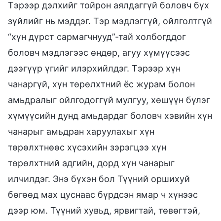
Тэрээр дэлхийг тойрон аялдаггүй боловч бүх
зүйлийг нь мэддэг. Тэр мэдлэггүй, ойлголтгүй
“хүн дүрст сармагчнууд”-тай холбогддог
боловч мэдлэгээс өндөр, агуу хүмүүсээс
дээгүүр үгийг илэрхийлдэг. Тэрээр хүн
чанаргүй, хүн төрөлхтний ёс журам болон
амьдралыг ойлгодоггүй мулгуу, хөшүүн бүлэг
хүмүүсийн дунд амьдардаг боловч хэвийн хүн
чанарыг амьдран харуулахыг хүн
төрөлхтнөөс хүсэхийн зэрэгцээ хүн
төрөлхтний адгийн, дорд хүн чанарыг
илчилдэг. Энэ бүхэн бол Түүний оршихуй
бөгөөд мах цуснаас бүрдсэн ямар ч хүнээс
дээр юм. Түүний хувьд, ярвигтай, төвөгтэй,