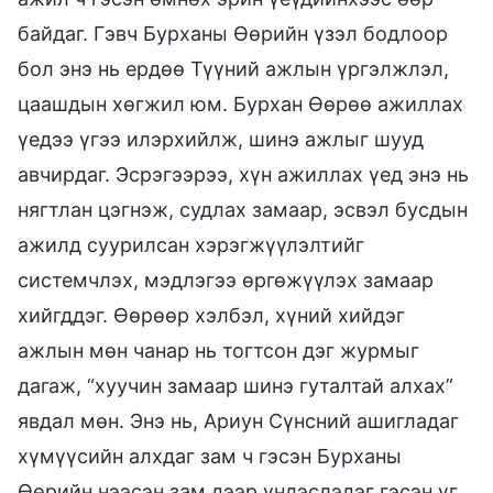
байдаг. Гэвч Бурханы Өөрийн үзэл бодлоор
бол энэ нь ердөө Түүний ажлын үргэлжлэл,
цаашдын хөгжил юм. Бурхан Өөрөө ажиллах
үедээ үгээ илэрхийлж, шинэ ажлыг шууд
авчирдаг. Эсрэгээрээ, хүн ажиллах үед энэ нь
нягтлан цэгнэж, судлах замаар, эсвэл бусдын
ажилд суурилсан хэрэгжүүлэлтийг
системчлэх, мэдлэгээ өргөжүүлэх замаар
хийгддэг. Өөрөөр хэлбэл, хүний хийдэг
ажлын мөн чанар нь тогтсон дэг журмыг
дагаж, “хуучин замаар шинэ гуталтай алхах”
явдал мөн. Энэ нь, Ариун Сүнсний ашигладаг
хүмүүсийн алхдаг зам ч гэсэн Бурханы
Өөрийн нээсэн зам дээр үндэслэдэг гэсэн үг