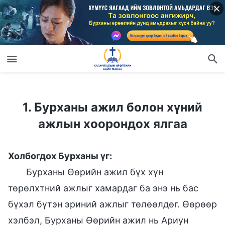
1. Бурханы ажил болон хүний ажлын хоорондох ялгаа
1. Бурханы ажил болон хүний
ажлын хоорондох ялгаа
Холбогдох Бурханы үг:
Бурханы Өөрийн ажил бүх хүн
төрөлхтний ажлыг хамардаг ба энэ нь бас
бүхэл бүтэн эриний ажлыг төлөөлдөг. Өөрөөр
хэлбэл, Бурханы Өөрийн ажил нь Ариун