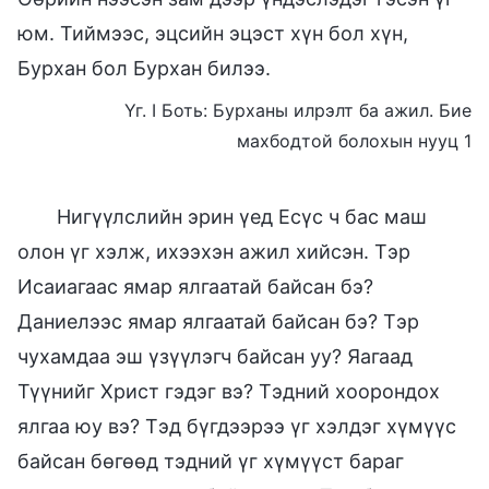
юм. Тиймээс, эцсийн эцэст хүн бол хүн,
Бурхан бол Бурхан билээ.
Үг. I Боть: Бурханы илрэлт ба ажил. Бие
махбодтой болохын нууц 1
Нигүүлслийн эрин үед Есүс ч бас маш
олон үг хэлж, ихээхэн ажил хийсэн. Тэр
Исаиагаас ямар ялгаатай байсан бэ?
Даниелээс ямар ялгаатай байсан бэ? Тэр
чухамдаа эш үзүүлэгч байсан уу? Яагаад
Түүнийг Христ гэдэг вэ? Тэдний хоорондох
ялгаа юу вэ? Тэд бүгдээрээ үг хэлдэг хүмүүс
байсан бөгөөд тэдний үг хүмүүст бараг