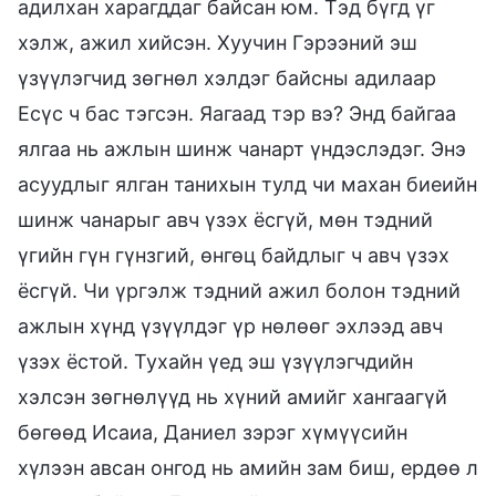
адилхан харагддаг байсан юм. Тэд бүгд үг
хэлж, ажил хийсэн. Хуучин Гэрээний эш
үзүүлэгчид зөгнөл хэлдэг байсны адилаар
Есүс ч бас тэгсэн. Яагаад тэр вэ? Энд байгаа
ялгаа нь ажлын шинж чанарт үндэслэдэг. Энэ
асуудлыг ялган танихын тулд чи махан биеийн
шинж чанарыг авч үзэх ёсгүй, мөн тэдний
үгийн гүн гүнзгий, өнгөц байдлыг ч авч үзэх
ёсгүй. Чи үргэлж тэдний ажил болон тэдний
ажлын хүнд үзүүлдэг үр нөлөөг эхлээд авч
үзэх ёстой. Тухайн үед эш үзүүлэгчдийн
хэлсэн зөгнөлүүд нь хүний амийг хангаагүй
бөгөөд Исаиа, Даниел зэрэг хүмүүсийн
хүлээн авсан онгод нь амийн зам биш, ердөө л