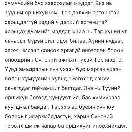
хүмүүсийн бүх завхралыг мэддэг. Энэ нь
Түүний оршихуй юм. Тэр дэлхий ертөнцтэй
харьцдаггүй хэдий ч дэлхий ертөнцтэй
харьцах дүрмийг мэддэг, учир нь Тэр хүний уг
чанарыг бүрэн ойлгодог билээ. Хүний нүдээр
харж, чихээр сонсох аргагүй өнгөрсөн болон
өнөөдрийн Сүнсний ажлын тухай Тэр мэднэ.
Үүнд амьдралын гүн ухаан бус мэргэн ухаан
болон хүмүүсийн хувьд ойлгоход хэцүү
санагддаг гайхамшиг багтдаг. Энэ нь Түүний
оршихуй бөгөөд хүмүүст ил, бас хүмүүсээс
нуугдмал байдаг. Тэрээр ер бусын хүн юу
болохыг илэрхийлдэггүй, харин Сүнсний
төрөлх шинж чанар ба оршихуйг илэрхийлдэг.