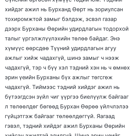
хийдэг ажил нь Бурханд Өөрт нь зориулсан
тохиромжтой замыг бэлдэж, эсвэл газар
дээрх Бурханы Өөрийн удирдлагын тодорхой
талыг үргэлжлүүлэхийн төлөө байдаг. Энэ
хүмүүс өөрсдөө Түүний удирдлагын агуу
ажлыг хийж чадахгүй, шинэ замыг ч нээж
чадахгүй, тэр ч бүү хэл тэдний хэн нь ч өмнөх
эрин үеийн Бурханы бүх ажлыг төгсгөж
чадахгүй. Тиймээс тэдний хийдэг ажил нь
бүтээгдсэн зүйл чиг үүргээ биелүүлж байгааг
л төлөөлдөг бөгөөд Бурхан Өөрөө үйлчлэлээ
гүйцэтгэж байгааг төлөөлдөггүй. Яагаад
гэвэл, тэдний хийдэг ажил Бурханы Өөрийн
хийсэн ажилтай адилгүй. Шинэ эрин үеийг