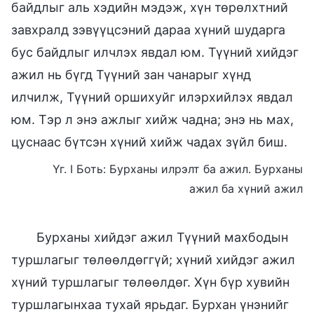
байдлыг аль хэдийн мэдэж, хүн төрөлхтний
завхралд зэвүүцсэний дараа хүний шударга
бус байдлыг илчлэх явдал юм. Түүний хийдэг
ажил нь бүгд Түүний зан чанарыг хүнд
илчилж, Түүний оршихуйг илэрхийлэх явдал
юм. Тэр л энэ ажлыг хийж чадна; энэ нь мах,
цуснаас бүтсэн хүний хийж чадах зүйл биш.
Үг. I Боть: Бурханы илрэлт ба ажил. Бурханы
ажил ба хүний ажил
Бурханы хийдэг ажил Түүний махбодын
туршлагыг төлөөлдөггүй; хүний хийдэг ажил
хүний туршлагыг төлөөлдөг. Хүн бүр хувийн
туршлагынхаа тухай ярьдаг. Бурхан үнэнийг