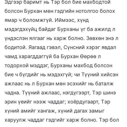
Эдгээр баримт нь Тэр бол бие махбодтой
болсон Бурхан мөн гэдгийн нотолгоо болох
ямар ч боломжгүй. Иймээс, хүнд
мэдэгдэхүйц байдаг Бурханы үг ба ажилд л
үндэслэн ялгааг нь харж болно. Зөвхөн энэ л
бодитой. Яагаад гэвэл, Сүнсний хэрэг явдал
чамд харагддаггүй ба Бурхан Өөрөө л
тодорхой мэддэг, Бурханы махбод болсон
бие ч бүгдийг нь мэдэхгүй; чи Түүний хийсэн
ажлаас нь л Бурхан мөн эсэхийг нь баталж
чадна. Түүний ажлаас, нэгдүгээрт, Тэр шинэ
эрин үеийг нээж чаддаг; хоёрдугаарт, Тэр
хүний амийг хангаж, хүний дагах замыг
харуулж чаддаг гэдгийг харж болно. Тэр бол