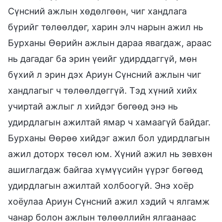
Сүнсний ажлын хөдөлгөөн, чиг хандлага
бүрийг төлөөлдөг, харин элч нарын ажил нь
Бурханы Өөрийн ажлын дараа явагдаж, араас
нь дагадаг ба эрин үеийг удирддаггүй, мөн
бүхий л эрин дэх Ариун Сүнсний ажлын чиг
хандлагыг ч төлөөлдөггүй. Тэд хүний хийх
учиртай ажлыг л хийдэг бөгөөд энэ нь
удирдлагын ажилтай ямар ч хамаагүй байдаг.
Бурханы Өөрөө хийдэг ажил бол удирдлагын
ажил доторх төсөл юм. Хүний ажил нь зөвхөн
ашиглагдаж байгаа хүмүүсийн үүрэг бөгөөд
удирдлагын ажилтай холбоогүй. Энэ хоёр
хоёулаа Ариун Сүнсний ажил хэдий ч ялгамж
чанар болон ажлын төлөөллийн ялгаанаас