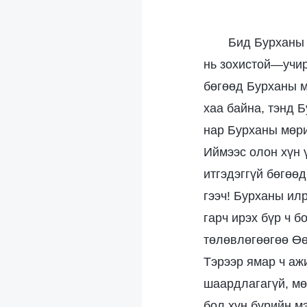
Бид Бурханы 
нь зохистой—учир
бөгөөд Бурханы м
хаа байна, тэнд Б
нар Бурханы мөрий
Иймээс олон хүн 
итгэдэггүй бөгөө
гээч! Бурханы ил
гарч ирэх бүр ч 
төлөвлөгөөгөө Өө
Тэрээр ямар ч ажи
шаардлагагүй, мө
бол хүн бүрийн м