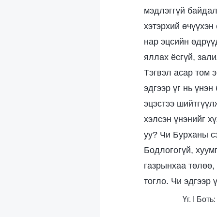
мэдлэггүй байдал
хэтэрхий өчүүхэн 
нар эцсийн өдрүү
яллах ёсгүй, зал
Тэгвэл асар том 
эдгээр үг нь үнэ
эцэстээ шийтгүүл
хэлсэн үнэнийг х
уу? Чи Бурханы с
Бодлогогүй, хуумг
газрынхаа төлөө,
тогло. Чи эдгээр 
Үг. I Бот