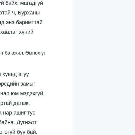
үй байх; магадгүй
ртай ч, Бурханы
нд энэ баримттай
ухаалаг хүний
элт ба ажил. Өмнөх үг
 хувьд агуу
өөрсдийн замыг
 нар юм мэдэхгүй,
ртай дагаж,
а нар ашиг тус
байна. Дүгнэлт
огогүй бүү бай.