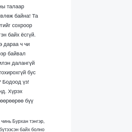
ны талаар
өвлөж байна! Та
үгийг сохроор
эн байх ёсгүй.
э дараа ч чи
ээр байвал
 илэн далангүй
тохирохгүй бус
? Бодоод үз!
нд. Хүрэх
 өөрөөрөө бүү
 чинь Бурхан тэнгэр,
бүтээсэн байх болно