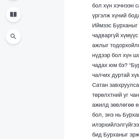
бол хүн хэчнээн 
үргэлж хүний бод
Иймээс Бурханыг 
чадваргүй хүмүүс 
ажлыг тодорхойло
нүдээр бол хүн ш
чадах юм бэ? “Бур
чалчих дуртай хү
Сатан завхруулсан
төрөлхтний уг ча
ажилд зөвлөгөө ө
бол, энэ нь Бурх
илэрхийлэлгүйгээр
бид Бурханыг эрж