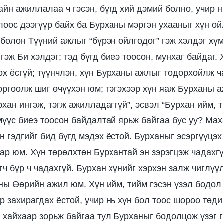
сайн ажиллалаа ч гэсэн, бүгд хий дэмий болно, учир 
лоос дээгүүр байх ба Бурханы мэргэн ухааныг хүн ой
болон Түүний ажлыг “бүрэн ойлгодог” гэж хэлдэг хү
гэж Би хэлдэг; тэд бүгд биеэ тоосон, мунхаг байдаг.
х ёсгүй; түүнчлэн, хүн Бурханы ажлыг тодорхойлж ч
оргоолж шиг өчүүхэн юм; тэгэхээр хүн яаж Бурханы 
хан ингэж, тэгж ажилладаггүй”, эсвэл “Бурхан ийм, 
мүүс биеэ тоосон байдалтай ярьж байгаа бус уу? Мах
 гэдгийг бид бүгд мэдэх ёстой. Бурханыг эсэргүүцэх
нар юм. Хүн төрөлхтөн Бурхантай эн зэрэгцэж чадахг
гч бүр ч чадахгүй. Бурхан хүнийг хэрхэн залж чиглүү
аны Өөрийн ажил юм. Хүн ийм, тийм гэсэн үзэл бодол
 захирагдах ёстой, учир нь хүн бол тоос шороо төди
 хайхаар зорьж байгаа тул Бурханыг бодолцож үзэг 