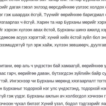
рийг дагая гэвэл эхлээд өөрсдийнхөө үзлээс холдох 
тэг гэж шаардах ёсгүй, Түүнийг өөрийнхөө баригдмал 
язгаарлах ч ёсгүй. Харин та нар Бурханы мөрийг хэрх
г хэрхэн хүлээн авах ёстой, Бурханы шинэ ажилд хэ
дөөсөө асуух хэрэгтэй; хүний хийх ёстой зүйл бол эн
 эзэмшдэггүй тул эрж хайж, хүлээн зөвшөөрч, дуулга
ритани, өөр аль ч үндэстэн бай хамаагүй, өөрийнхөө 
ас гарч, өөрийгөө даван, бүтээгдсэн зүйлийн байр 
гтэй. Ингэснээр чи Бурханы мөрөнд хязгаарлалт тогто
үн Бурханыг тодорхой нэг улс үндэстэнд, тодорхой нэ
үй гэж үздэг. Бурханы ажлын ач холбогдол хэчнээн г
эчнээн чухал билээ! Хүний үзэл, бодол тэдгээрийг я