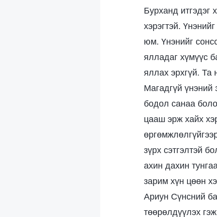
Бурханд итгэдэг 
хэрэгтэй. Үнэнийг
юм. Үнэнийг сонс
ялладаг хүмүүс б
яллах эрхгүй. Та 
Магадгүй үнэний з
бодол санаа боло
цааш эрж хайх хэр
өргөмжлөлгүйгээр
зүрх сэтгэлтэй бо
ахин дахин тунгаа
зарим хүн цөөн х
Ариун Сүнсний ба
төөрөлдүүлэх гэж