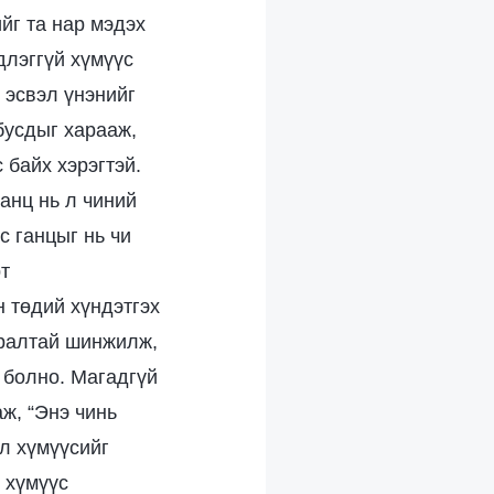
йг та нар мэдэх
длэггүй хүмүүс
 эсвэл үнэнийг
бусдыг харааж,
 байх хэрэгтэй.
ганц нь л чиний
с ганцыг нь чи
рт
 төдий хүндэтгэх
ааралтай шинжилж,
х болно. Магадгүй
ж, “Энэ чинь
ол хүмүүсийг
 хүмүүс