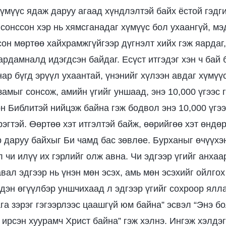
хүмүүс ядаж даруу агаад хүндлэлтэй байх ёстой гэдги
 сонссон хэр нь хямсганадаг хүмүүс бол ухаангүй, мэ
сон мөртөө хайхрамжгүйгээр дүгнэлт хийх гэж яардаг,
ардамналд идэгдсэн байдаг. Есүст итгэдэг хэн ч бай 
нар бүгд эрүүл ухаантай, үнэнийг хүлээн авдаг хүмүүс
амыг сонсож, амийн үгийг уншаад, энэ 10,000 үгээс 
н Библитэй нийцэж байна гэж бодвол энэ 10,000 үгээ
эгтэй. Өөртөө хэт итгэлтэй байж, өөрийгөө хэт өндө
 даруу байхыг Би чамд бас зөвлөе. Бурханыг өчүүхэн
л чи илүү их гэрлийг олж авна. Чи эдгээр үгийг анх
вал эдгээр нь үнэн мөн эсэх, амь мөн эсэхийг ойлго
эдэн өгүүлбэр уншчихаад л эдгээр үгийг сохроор ялла
га зэрэг гэгээрлээс цаашгүй юм байна” эсвэл “Энэ б
 ирсэн хуурамч Христ байна” гэж хэлнэ. Ингэж хэлдэг