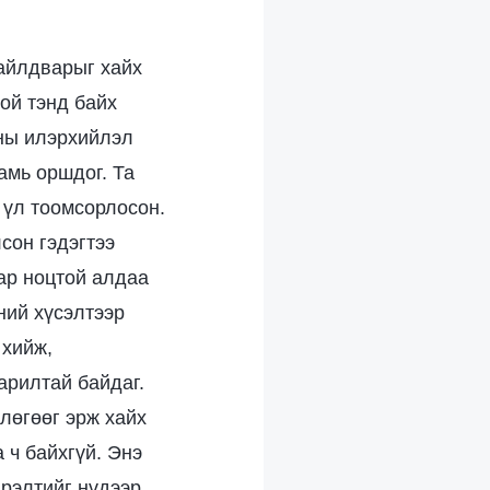
 айлдварыг хайх
ой тэнд байх
аны илэрхийлэл
 амь оршдог. Та
г үл тоомсорлосон.
сон гэдэгтээ
ар ноцтой алдаа
ний хүсэлтээр
 хийж,
арилтай байдаг.
влөгөөг эрж хайх
 ч байхгүй. Энэ
лрэлтийг нүдээр