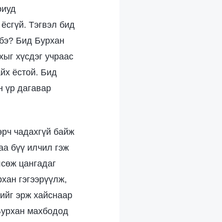
риуд
ёсгүй. Тэгвэл бид
 бэ? Бид Бурхан
ахыг хүсдэг учраас
йх ёстой. Бид
н үр дагавар
өрч чадахгүй байж
аа бүү илчил гэж
лсөж цангадаг
рхан гэгээрүүлж,
нийг эрж хайснаар
 Бурхан махбодод