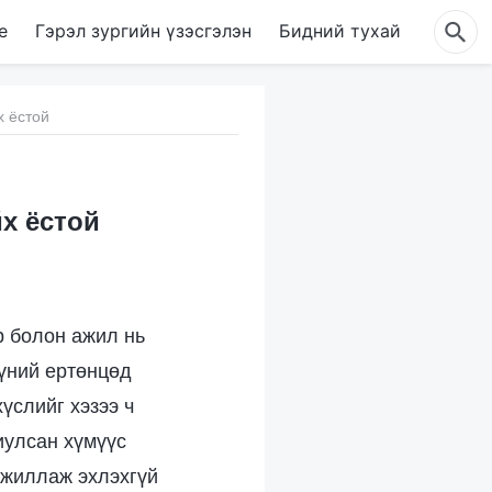
е
Гэрэл зургийн үзэсгэлэн
Бидний тухай
х ёстой
йх ёстой
р болон ажил нь
хүний ертөнцөд
үслийг хэзээ ч
иулсан хүмүүс
ажиллаж эхлэхгүй