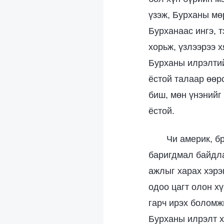
үзэж, Бурханы мө
Бурханаас ингэ, 
хорьж, үзлээрээ х
Бурханы илрэлтий
ёстой талаар өөрс
биш, мөн үнэнийг
ёстой.
Чи америк, б
баригдмал байдла
ажлыг харах хэрэ
одоо цагт олон х
гарч ирэх боломжг
Бурханы илрэлт х