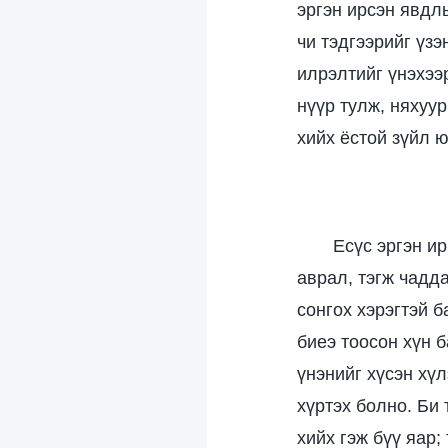
эргэн ирсэн явдлы
чи тэдгээрийг үзэ
илрэлтийг үнэхээ
нүүр тулж, няхуу
хийх ёстой зүйл 
Есүс эргэн ир
аврал, тэгж чадд
сонгох хэрэгтэй 
биеэ тоосон хүн 
үнэнийг хүсэн хүл
хүртэх болно. Би
хийх гэж бүү яар;