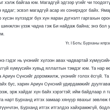
г хэлж байгаа юм. Магадгүй эдгээр үгийг чи тоодогг
н яддаг; эсвэл магадгүй асар их сонирхдог байх. Яма
р хүсэн хүлээдэг бүх хүн яаран дүгнэлт гаргахын оро
р шинжлэн үзэж чадна гэж Би найдаж байна; энэ бол 
юм.
Үг. I Боть: Бурханы илр
нэ гэдэг нь үнэнийг хүлээн авах чадвартай хүмүүсийн
аггүй хүмүүсийн хувьд яллалтын тэмдэг юм. Та нар 
ба Ариун Сүнсийг доромжилж, үнэнийг голох ёсгүй. Та
байх бус, харин Ариун Сүнсний удирдамжийг дуулгава
ээж, эрж хайдаг хүн байх хэрэгтэй; ийм байдлаар л т
 та нарт Бурханд итгэх замаар хянуур явахыг зөвлөж 
 түүнчлэн, Бурханд итгэх итгэлдээ хайхрамжгүй, бодл