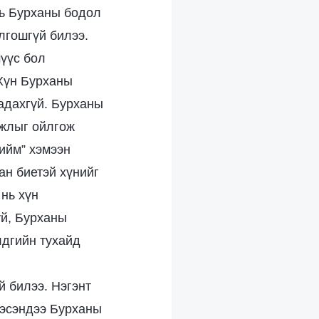
нь Бурханы бодол
лгошгүй билээ.
мүүс бол
 Хүн Бурханы
адахгүй. Бурханы
ажлыг ойлгож
тийм” хэмээн
ан биетэй хүнийг
 нь хүн
үй, Бурханы
лдгийн тухайд
й билээ. Нэгэнт
гэсэндээ Бурханы