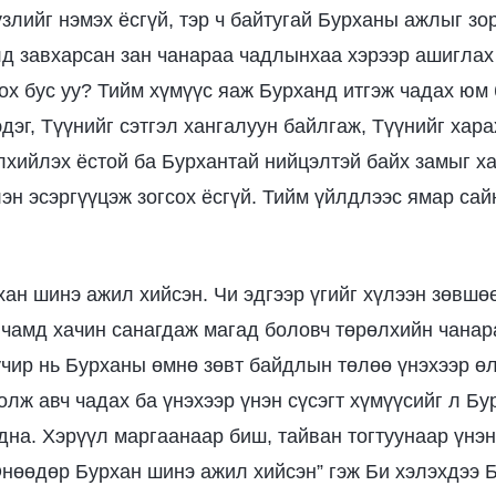
злийг нэмэх ёсгүй, тэр ч байтугай Бурханы ажлыг зо
лд завхарсан зан чанараа чадлынхаа хэрээр ашиглах 
ох бус уу? Тийм хүмүүс яаж Бурханд итгэж чадах юм
эдэг, Түүнийг сэтгэл хангалуун байлгаж, Түүнийг хар
лхийлэх ёстой ба Бурхантай нийцэлтэй байх замыг ха
эн эсэргүүцэж зогсох ёсгүй. Тийм үйлдлээс ямар сай
ан шинэ ажил хийсэн. Чи эдгээр үгийг хүлээн зөвшө
ь чамд хачин санагдаж магад боловч төрөлхийн чанар
учир нь Бурханы өмнө зөвт байдлын төлөө үнэхээр ө
олж авч чадах ба үнэхээр үнэн сүсэгт хүмүүсийг л Бу
дна. Хэрүүл маргаанаар биш, тайван тогтуунаар үнэ
“Өнөөдөр Бурхан шинэ ажил хийсэн” гэж Би хэлэхдээ