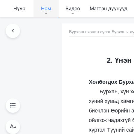
Нүүр
Ном
Видео
Магтан дуунууд
Бурханы хонин сүрэг Бурханы ду
2. Үнэн
Холбогдох Бурха
Бурхан, хүн 
хүний хувьд хамг
биечлэн Өөрийн а
ойлгож чадахгүй 
хүртэл Түүний са