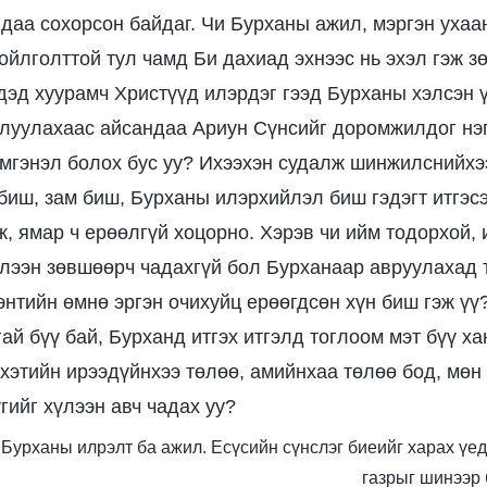
даа сохорсон байдаг. Чи Бурханы ажил, мэргэн ухаа
ойлголттой тул чамд Би дахиад эхнээс нь эхэл гэж з
дэд хуурамч Христүүд илэрдэг гээд Бурханы хэлсэн 
илуулахаас айсандаа Ариун Сүнсийг доромжилдог нэг
эмгэнэл болох бус уу? Ихээхэн судалж шинжилснийхэ
н биш, зам биш, Бурханы илэрхийлэл биш гэдэгт итгэс
ж, ямар ч ерөөлгүй хоцорно. Хэрэв чи ийм тодорхой,
үлээн зөвшөөрч чадахгүй бол Бурханаар авруулахад 
энтийн өмнө эргэн очихуйц ерөөгдсөн хүн биш гэж үү
ай бүү бай, Бурханд итгэх итгэлд тоглоом мэт бүү ха
 хэтийн ирээдүйнхээ төлөө, амийнхаа төлөө бод, мөн
үгийг хүлээн авч чадах уу?
ь: Бурханы илрэлт ба ажил. Есүсийн сүнслэг биеийг харах үед
газрыг шинээр 