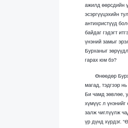
ажилд өөрсдийн ү
эсэргүүцэхийн ту
антихристүүд бол
байдаг гэдэгт итг
үнэний замыг эрэ
Бурханыг зөрүүдл
гарах юм бэ?
Өнөөдөр Бурх
магад, тэдгээр н
Би чамд зөвлөе, 
хүмүүс л үнэнийг 
залж чиглүүлж ча
үр дүнд хүрдэг. 