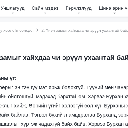
Уншлагууд
Сайн мэдээ
Гэрчлэлүүд
Шинэ эрин ү
у хоолойг сонсдог
2. Үнэн замыг хайхдаа чи эрүүл ухаантай бай
 замыг хайхдаа чи эрүүл ухаантай ба
ны үг:
хоёрыг эн тэнцүү мэт ярьж болохгүй. Түүний мөн чана
ийн ойлгошгүй, мэдэхэд бэрхтэй юм. Хэрвээ Бурхан 
жлыг хийж, Өөрийн үгийг хэлээгүй бол хүн Бурханы х
байх байлаа. Тэгвэл бүхий л амьдралаа Бурханд зор
йшаалыг хүртэж чадахгүй байх байв. Хэрвээ Бурхан 