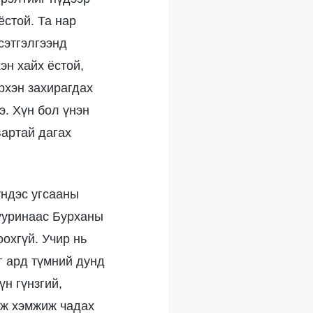
ёстой. Та нар
сэтгэлгээнд
эн хайх ёстой,
рхэн захирагдах
э. Хүн бол үнэн
вартай дагах
үндэс угсааны
сууринаас Бурханы
охгүй. Учир нь
г ард түмний дунд
үн гүнзгий,
аж хэмжиж чадах