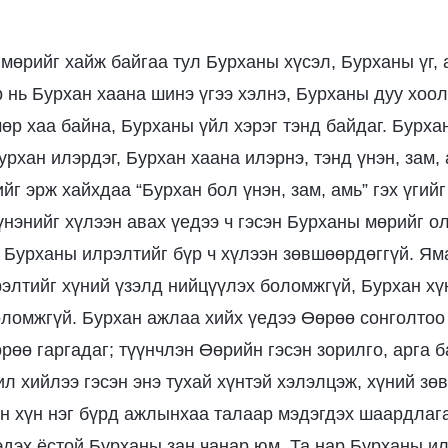
мөрийг хайж байгаа тул Бурханы хүсэл, Бурханы үг,
 нь Бурхан хаана шинэ үгээ хэлнэ, Бурханы дуу хоол
өр хаа байна, Бурханы үйл хэрэг тэнд байдаг. Бурх
урхан илэрдэг, Бурхан хаана илэрнэ, тэнд үнэн, зам,
г эрж хайхдаа “Бурхан бол үнэн, зам, амь” гэх үгий
үнэнийг хүлээн авах үедээ ч гэсэн Бурханы мөрийг ол
д Бурханы илрэлтийг бүр ч хүлээн зөвшөөрдөггүй. Ям
рэлтийг хүний үзэлд нийцүүлэх боломжгүй, Бурхан хү
боломжгүй. Бурхан ажлаа хийх үедээ Өөрөө сонголтоо
рөө гаргадаг; түүнчлэн Өөрийн гэсэн зорилго, арга б
л хийлээ гэсэн энэ тухай хүнтэй хэлэлцэж, хүний зө
н хүн нэг бүрд ажлынхаа талаар мэдэгдэх шаардлага
эдэх ёстой Бурханы зан чанар юм. Та нар Бурханы и