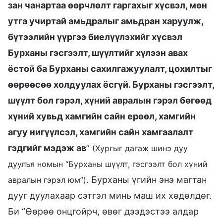
зан чанартаа өөрчлөлт гаргахыг хүсвэл, мөн
утга учиртай амьдралыг амьдран харуулж,
бүтээлийн үүргээ биелүүлэхийг хүсвэл
Бурханы гэсгээлт, шүүлтийг хүлээн авах
ёстой ба Бурханы сахилгажуулалт, цохилтыг
өөрөөсөө холдуулах ёсгүй. Бурханы гэсгээлт,
шүүлт бол гэрэл, хүний авралын гэрэл бөгөөд
хүний хувьд хамгийн сайн ерөөл, хамгийн
агуу нигүүлсэл, хамгийн сайн хамгаалалт
гэдгийг мэдэж ав
”
(Хургыг дагаж шинэ дуу
дуулъя номын “Бурханы шүүлт, гэсгээлт бол хүний
. Бурханы үгийн энэ магтан
авралын гэрэл юм”)
дууг дуулахаар сэтгэл минь маш их хөдөлдөг.
Би “Өөрөө онцгойрч, өвөг дээдэстээ алдар