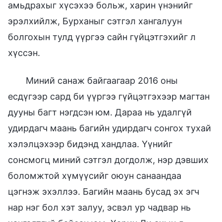
амьдрахыг хүсэхээ больж, харин үнэнийг
эрэлхийлж, Бурханыг сэтгэл хангалуун
болгохын тулд үүргээ сайн гүйцэтгэхийг л
хүссэн.
Миний санаж байгаагаар 2016 оны
есдүгээр сард би үүргээ гүйцэтгэхээр магтан
дууны багт нэгдсэн юм. Дараа нь удалгүй
удирдагч маань багийн удирдагч сонгох тухай
хэлэлцэхээр бидэнд хандлаа. Үүнийг
сонсмогц миний сэтгэл догдолж, нэр дэвших
боломжтой хүмүүсийг оюун санаандаа
цэгнэж эхэллээ. Багийн маань бусад эх эгч
нар нэг бол хэт залуу, эсвэл ур чадвар нь