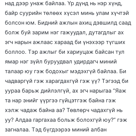
над дээр унаж байлаа. Үр дүнд нь нэр хүнд,
байр суурийн төлөөх хүсэл минь улам хүчтэй
болсон юм. Бидний ажлын ахиц дэвшилд саад
болж буй зарим нэг гажуудал, дутагдлыг ах
эгч нарын ажлаас хараад би үнэхээр түгших
боллоо. Тэр ажлыг би хариуцаж байсан тул
ямар нэг зүйл буруудвал удирдагч миний
талаар юу гэж бодохыг мэдэхгүй байлаа. Би
чадваргүй гэж харагдахгүй гэж үү? Тэгээд би
уураа барьж дийлэлгүй, ах эгч нарыгаа “Яаж
та нар энийг үүргээ гүйцэтгэж байна гэж
хэлж чадаж байна аа? Төвлөрч чадахгүй нь
уу? Алдаа гаргахаа больж болохгүй юу?” гэж
загналаа. Тэд бүгдээрээ миний албан