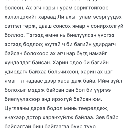
болсон. Ах эгч нарын урам зоригтойгоор
хэлэлцэхийг хараад Ли ахыг улам эсэргүүцэх
сэтгэл төрж, цааш сонсох ямар ч сонирхолгүй
боллоо. Тэгээд өмнө нь биелүүлсэн үүргээ
эргээд бодлоо; юутай ч би багийн удирдагч
байсан болохоор ах эгч нар бүгд намайг
хүндэлдэг байсан. Харин одоо би багийн
удирдагч байхаа больчихсон, харин ах цаг
ямагт л надаас дээр харагдаж байв. Ийм зүйл
болохыг мэдэж байсан сан бол би үүргээ
биелүүлэхээр энд ирэхгүй байсан юм.
Цуглааны дараа бодол минь төөрөлдөж,
үнэхээр дотор харанхуйлж байлаа. Зөв байр
байдалтай биш байгаагаа бүүр түүр