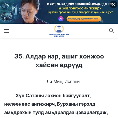
35. Алдар нэр, ашиг хонжоо хайсан өдрүүд
35. Алдар нэр, ашиг хонжоо
хайсан өдрүүд
Ли Мин, Испани
“
Хүн Сатаны зохион байгуулалт,
нөлөөнөөс ангижирч, Бурханы гэрэлд
амьдрахын тулд амьдралдаа цэвэрлэгдэж,