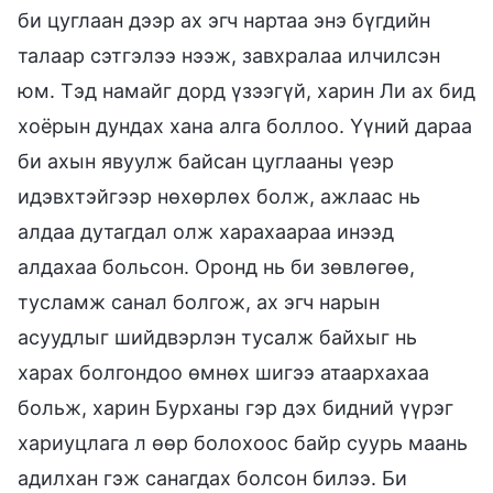
би цуглаан дээр ах эгч нартаа энэ бүгдийн
талаар сэтгэлээ нээж, завхралаа илчилсэн
юм. Тэд намайг дорд үзээгүй, харин Ли ах бид
хоёрын дундах хана алга боллоо. Үүний дараа
би ахын явуулж байсан цуглааны үеэр
идэвхтэйгээр нөхөрлөх болж, ажлаас нь
алдаа дутагдал олж харахаараа инээд
алдахаа больсон. Оронд нь би зөвлөгөө,
тусламж санал болгож, ах эгч нарын
асуудлыг шийдвэрлэн тусалж байхыг нь
харах болгондоо өмнөх шигээ атаархахаа
больж, харин Бурханы гэр дэх бидний үүрэг
хариуцлага л өөр болохоос байр суурь маань
адилхан гэж санагдах болсон билээ. Би