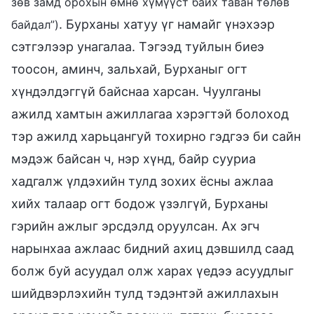
зөв замд орохын өмнө хүмүүст байх таван төлөв
. Бурханы хатуу үг намайг үнэхээр
байдал”)
сэтгэлээр унагалаа. Тэгээд туйлын биеэ
тоосон, аминч, зальхай, Бурханыг огт
хүндэлдэггүй байснаа харсан. Чуулганы
ажилд хамтын ажиллагаа хэрэгтэй болоход
тэр ажилд харьцангуй тохирно гэдгээ би сайн
мэдэж байсан ч, нэр хүнд, байр сууриа
хадгалж үлдэхийн тулд зохих ёсны ажлаа
хийх талаар огт бодож үзэлгүй, Бурханы
гэрийн ажлыг эрсдэлд оруулсан. Ах эгч
нарынхаа ажлаас бидний ахиц дэвшилд саад
болж буй асуудал олж харах үедээ асуудлыг
шийдвэрлэхийн тулд тэдэнтэй ажиллахын