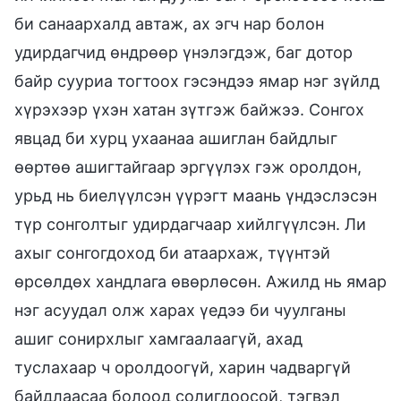
би санаархалд автаж, ах эгч нар болон
удирдагчид өндрөөр үнэлэгдэж, баг дотор
байр сууриа тогтоох гэсэндээ ямар нэг зүйлд
хүрэхээр үхэн хатан зүтгэж байжээ. Сонгох
явцад би хурц ухаанаа ашиглан байдлыг
өөртөө ашигтайгаар эргүүлэх гэж оролдон,
урьд нь биелүүлсэн үүрэгт маань үндэслэсэн
түр сонголтыг удирдагчаар хийлгүүлсэн. Ли
ахыг сонгогдоход би атаархаж, түүнтэй
өрсөлдөх хандлага өвөрлөсөн. Ажилд нь ямар
нэг асуудал олж харах үедээ би чуулганы
ашиг сонирхлыг хамгаалаагүй, ахад
туслахаар ч оролдоогүй, харин чадваргүй
байдлаасаа болоод солигдоосой, тэгвэл