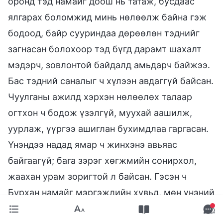
оронд тэд намайг доош нь татаж, бусдаас
ялгарах боломжид минь нөлөөлж байна гэж
бодоод, байр сууриндаа дөрөөлөн тэднийг
загнасан болохоор тэд бүгд дарамт шахалт
мэдэрч, зовлонтой байдалд амьдарч байжээ.
Бас тэдний саналыг ч хүлээн авдаггүй байсан.
Чуулганы ажилд хэрхэн нөлөөлөх талаар
огтхон ч бодож үзэлгүй, муухай аашилж,
уурлаж, үүргээ ашиглан бухимдлаа гаргасан.
Үнэндээ надад ямар ч жинхэнэ авьяас
байгаагүй; бага зэрэг хөгжмийн сонирхол,
жаахан урам зоригтой л байсан. Гэсэн ч
Бурхан намайг мэргэжлийн хувьд, мөн үнэний
эрэл хайгуулдаа ахиц дэвшил гаргаасай гээд