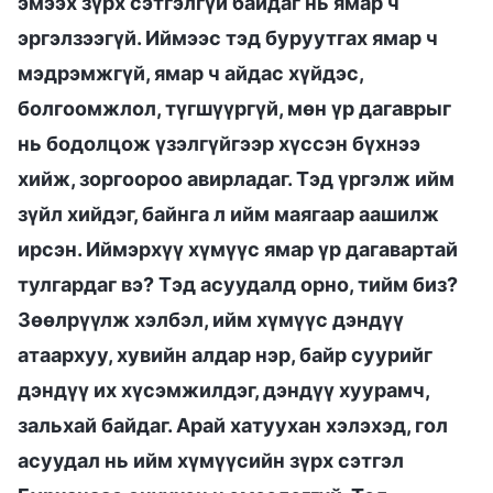
эмээх зүрх сэтгэлгүй байдаг нь ямар ч
эргэлзээгүй. Иймээс тэд буруутгах ямар ч
мэдрэмжгүй, ямар ч айдас хүйдэс,
болгоомжлол, түгшүүргүй, мөн үр дагаврыг
нь бодолцож үзэлгүйгээр хүссэн бүхнээ
хийж, зоргоороо авирладаг. Тэд үргэлж ийм
зүйл хийдэг, байнга л ийм маягаар аашилж
ирсэн. Иймэрхүү хүмүүс ямар үр дагавартай
тулгардаг вэ? Тэд асуудалд орно, тийм биз?
Зөөлрүүлж хэлбэл, ийм хүмүүс дэндүү
атаархуу, хувийн алдар нэр, байр суурийг
дэндүү их хүсэмжилдэг, дэндүү хуурамч,
зальхай байдаг. Арай хатуухан хэлэхэд, гол
асуудал нь ийм хүмүүсийн зүрх сэтгэл