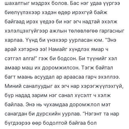
шахалтыг мэдрэх болов. Бас нэг удаа үүргээ
биелүүлэхээр хэдэн өдөр ирэхгүй байж
байгаад ирэх үедээ би нэг эгч надтай эхэлж
хэлэлцэхгүйгээр ажлын төлөвлөгөө гаргасныг
харлаа. Үүнд би үнэхээр уурласан юм. “Энэ
арай хэтэрнэ ээ! Намайг хүндлэх ямар ч
сэтгэл алга!” гэж би бодсон. Би түүнийг хэл
амаар маш их доромжилсон. Тэгж байтал
багт маань асуудал ар араасаа гарч эхэллээ.
Миний саналуудыг ах эгч нар хэрэгжүүлэхгүй,
бүр надад зарим нэг санал хүсэлт ч хэлж
байлаа. Энэ нь чухамдаа доромжлол мэт
санагдан би дүрсхийн уурлав. “Нэгэнт та нар
бүгдээрээ өөр бодолтой байгаа бол