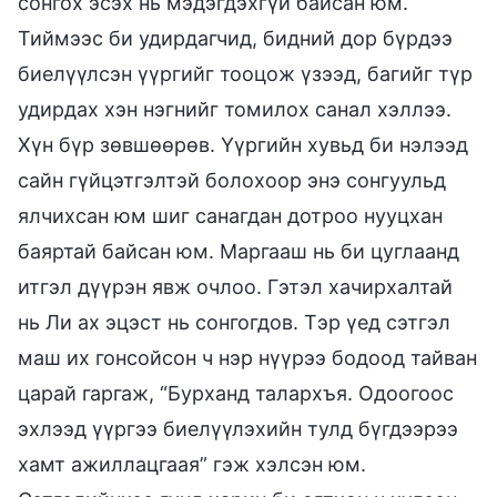
сонгох эсэх нь мэдэгдэхгүй байсан юм.
Тиймээс би удирдагчид, бидний дор бүрдээ
биелүүлсэн үүргийг тооцож үзээд, багийг түр
удирдах хэн нэгнийг томилох санал хэллээ.
Хүн бүр зөвшөөрөв. Үүргийн хувьд би нэлээд
сайн гүйцэтгэлтэй болохоор энэ сонгуульд
ялчихсан юм шиг санагдан дотроо нууцхан
баяртай байсан юм. Маргааш нь би цуглаанд
итгэл дүүрэн явж очлоо. Гэтэл хачирхалтай
нь Ли ах эцэст нь сонгогдов. Тэр үед сэтгэл
маш их гонсойсон ч нэр нүүрээ бодоод тайван
царай гаргаж, “Бурханд талархъя. Одоогоос
эхлээд үүргээ биелүүлэхийн тулд бүгдээрээ
хамт ажиллацгаая” гэж хэлсэн юм.