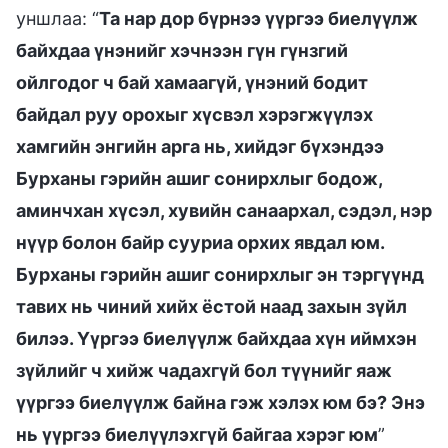
уншлаа: “
Та нар дор бүрнээ үүргээ биелүүлж
байхдаа үнэнийг хэчнээн гүн гүнзгий
ойлгодог ч бай хамаагүй, үнэний бодит
байдал руу орохыг хүсвэл хэрэгжүүлэх
хамгийн энгийн арга нь, хийдэг бүхэндээ
Бурханы гэрийн ашиг сонирхлыг бодож,
аминчхан хүсэл, хувийн санаархал, сэдэл, нэр
нүүр болон байр сууриа орхих явдал юм.
Бурханы гэрийн ашиг сонирхлыг эн тэргүүнд
тавих нь чиний хийх ёстой наад захын зүйл
билээ. Үүргээ биелүүлж байхдаа хүн иймхэн
зүйлийг ч хийж чадахгүй бол түүнийг яаж
үүргээ биелүүлж байна гэж хэлэх юм бэ? Энэ
нь үүргээ биелүүлэхгүй байгаа хэрэг юм
”