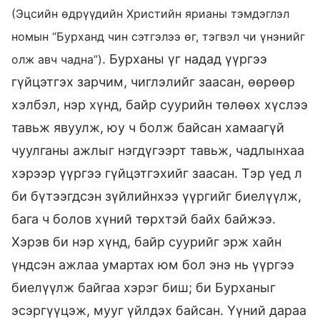
(Эцсийн өдрүүдийн Христийн ярианы тэмдэглэл
номын “Бурханд чин сэтгэлээ өг, тэгвэл чи үнэнийг
. Бурханы үг надад үүргээ
олж авч чадна”)
гүйцэтгэх зарчим, чиглэлийг заасан, өөрөөр
хэлбэл, нэр хүнд, байр суурийн төлөөх хүслээ
тавьж явуулж, юу ч болж байсан хамаагүй
чуулганы ажлыг нэгдүгээрт тавьж, чадлынхаа
хэрээр үүргээ гүйцэтгэхийг заасан. Тэр үед л
би бүтээгдсэн зүйлийнхээ үүргийг биелүүлж,
бага ч болов хүний төрхтэй байх байжээ.
Хэрэв би нэр хүнд, байр суурийг эрж хайн
үндсэн ажлаа умартах юм бол энэ нь үүргээ
биелүүлж байгаа хэрэг биш; би Бурханыг
эсэргүүцэж, мууг үйлдэх байсан. Үүний дараа