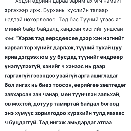
Хэдэн өдрийн дараа зарим ах эгч намайг
эргэхээр ирж, Бурханы хүслийн талаар
надтай нөхөрлөлөө. Тэд бас Түүний үгээс яг
миний байр байдалд хандсан хэсгийг уншсан
юм: “
Хэрэв тэд өөрсдөөсөө дээр хэн нэгнийг
харвал тэр хүнийг дарлаж, түүний тухай цуу
яриа дэгдээх юм уу бусдад түүнийг өндрөөр
үнэлүүлэхгүй, хэнийг ч хэнээс нь дээр
гаргахгүй гэсэндээ увайгүй арга ашигладаг
бол ингэх нь биеэ тоосон, өөрийгөө зөвтгөдөг
завхарсан зан чанар, мөн түүнчлэн зальхай,
ов мэхтэй, дотуур тамиртай байдал бөгөөд
энэ хүмүүс зорилгодоо хүрэхийн тулд яахаас
ч буцдаггүй. Тэд ингэж амьдардаг атлаа