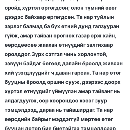
оройд хүртэл өргөгдсөн; олон түмний өвөг
дээдэс байхаар өргөгдсөн. Та нар туйлын
зэрлэг балмад ба бүх өтний дунд галзууран
гүйж, амар тайван орогнох газар эрж хайн,
өөрсдөөсөө жаахан өтнүүдийг залгихаар
оролддог. Зүрх сэтгэл чинь хорлонтой,
зэвүүн байдаг бөгөөд далайн ёроолд живсэн
хий үзэгдлүүдийг ч даван гарсан. Та нар өтөг
бууцны ёроолд оршин сууж, дээрээс доорх
хүртэл өтнүүдийг үймүүлэн амар тайванг нь
алдагдуулж, өөр хоорондоо хэсэг зуур
тэмцэлдээд, дараа нь тайвширдаг. Та нар
өөрсдийн байрыг мэддэггүй мөртөө өтөг
бууцан дотор бие биетэйгээ тэмцэлдсээр