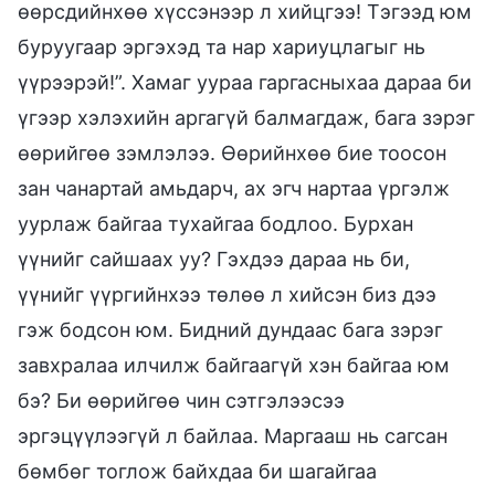
өөрсдийнхөө хүссэнээр л хийцгээ! Тэгээд юм
буруугаар эргэхэд та нар хариуцлагыг нь
үүрээрэй!”. Хамаг уураа гаргасныхаа дараа би
үгээр хэлэхийн аргагүй балмагдаж, бага зэрэг
өөрийгөө зэмлэлээ. Өөрийнхөө бие тоосон
зан чанартай амьдарч, ах эгч нартаа үргэлж
уурлаж байгаа тухайгаа бодлоо. Бурхан
үүнийг сайшаах уу? Гэхдээ дараа нь би,
үүнийг үүргийнхээ төлөө л хийсэн биз дээ
гэж бодсон юм. Бидний дундаас бага зэрэг
завхралаа илчилж байгаагүй хэн байгаа юм
бэ? Би өөрийгөө чин сэтгэлээсээ
эргэцүүлээгүй л байлаа. Маргааш нь сагсан
бөмбөг тоглож байхдаа би шагайгаа