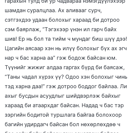
гарахын тулд би ур чадвараа нэмэгдүүлэхээр
шамдан суралцлаа. Ах аливааг сурч,
сэтгэхдээ удаан болохыг хараад би дотроо
сэм баярлаж, “Тэгэхээр үнэн ил гарч байх
шив! Ер нь бол та тийм ч мундаг биш шүү дээ!
Цагийн аясаар хэн нь илүү болохыг бүх ах эгч
нар ч бас харна аа” гэж бодож байсан юм.
Түүнийг жижиг алдаа гаргах бүрд би баясаж,
“Таны чадал хүрэх үү? Одоо хэн болохыг чинь
тэд харна даа!” гэж дотроо боддог байлаа. Ли
ахыг бусдын асуудлыг шийдвэрлэж байхыг
хараад би атаархдаг байсан. Надад ч бас тэр
зэргийн бодитой туршлага байгаа болохоор
багийн удирдагч байсан бол нөхөрлөхдөө ч