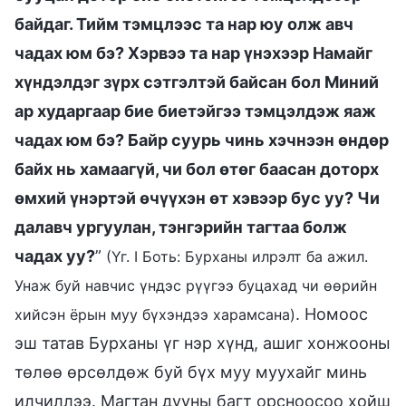
байдаг. Тийм тэмцлээс та нар юу олж авч
чадах юм бэ? Хэрвээ та нар үнэхээр Намайг
хүндэлдэг зүрх сэтгэлтэй байсан бол Миний
ар хударгаар бие биетэйгээ тэмцэлдэж яаж
чадах юм бэ? Байр суурь чинь хэчнээн өндөр
байх нь хамаагүй, чи бол өтөг баасан доторх
өмхий үнэртэй өчүүхэн өт хэвээр бус уу? Чи
далавч ургуулан, тэнгэрийн тагтаа болж
чадах уу?
”
(Үг. I Боть: Бурханы илрэлт ба ажил.
Унаж буй навчис үндэс рүүгээ буцахад чи өөрийн
. Номоос
хийсэн ёрын муу бүхэндээ харамсана)
эш татав Бурханы үг нэр хүнд, ашиг хонжооны
төлөө өрсөлдөж буй бүх муу муухайг минь
илчиллээ. Магтан дууны багт орсноосоо хойш