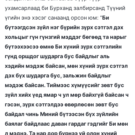
ухамсарлаад би Бурханд залбирсанд Түүний
үгийн энэ хэсэг санаанд орсон юм: “
Би
бүтээгдсэн зүйл нэг бүрийн зүрх сэтгэл дэх
хольцыг гүн гүнзгий мэддэг бөгөөд та нарыг
бүтээхээсээ өмнө Би хүний зүрх сэтгэлийн
гүнд оршдог шударга бус байдлыг аль
хэдийн мэдэж байсан, мөн хүний зүрх сэтгэл
дэх бүх шударга бус, зальжин байдлыг
мэдэж байсан. Тиймээс хүмүүсийг зөвт бус
зүйл хийх үед ямар ч ул мөр байхгүй байсан ч
гэсэн, зүрх сэтгэлдээ өвөрлөсөн зөвт бус
байдал чинь Миний бүтээсэн бүх зүйлийн
баялаг байдлаас даван гардаг гэдгийг Би мөн
л мэднэ. Та нар дор бүрнээ үй олон хүний