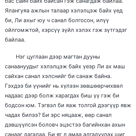
бас сайн байх байсан гэж санагдаж байлаа.
Ялангуяа ажлын талаар хэлэлцэж байх үед
би, Ли ахыг юу ч санал болгосон, илүү
ойлгомжтой, хэрсүү зүйл хэлэх гэж зүтгэдэг
байлаа.
Нэг цуглаан дээр магтан дууны
санаануудыг хэлэлцэж байх үеэр Ли ах маш
сайхан санал хэлснийг би санаж байна.
Гэхдээ би үүнийг нь хүлээн зөвшөөрчихвөл
надаас дээр болж харагдах биш үү гэж би
бодсон юм. Тэгвэл би яаж толгой дээгүүр явж
чадах билээ? Би эрс няцааж, өөр санал
дэвшүүлсэн боловч эцэстээ багийнхан ахын
санааг дагалаа. Би яг л амаа алгадуулах шиг