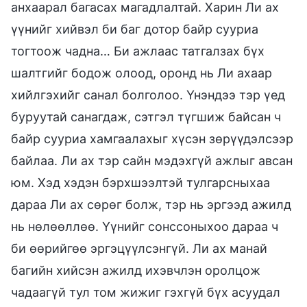
анхаарал багасах магадлалтай. Харин Ли ах
үүнийг хийвэл би баг дотор байр сууриа
тогтоож чадна… Би ажлаас татгалзах бүх
шалтгийг бодож олоод, оронд нь Ли ахаар
хийлгэхийг санал болголоо. Үнэндээ тэр үед
буруутай санагдаж, сэтгэл түгшиж байсан ч
байр сууриа хамгаалахыг хүсэн зөрүүдэлсээр
байлаа. Ли ах тэр сайн мэдэхгүй ажлыг авсан
юм. Хэд хэдэн бэрхшээлтэй тулгарсныхаа
дараа Ли ах сөрөг болж, тэр нь эргээд ажилд
нь нөлөөллөө. Үүнийг сонссоныхоо дараа ч
би өөрийгөө эргэцүүлсэнгүй. Ли ах манай
багийн хийсэн ажилд ихэвчлэн оролцож
чадаагүй тул том жижиг гэхгүй бүх асуудал