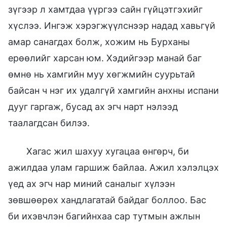
зүгээр л хамтдаа үүргээ сайн гүйцэтгэхийг
хүслээ. Ингэж хэрэгжүүлснээр надад хавьгүй
амар санагдах болж, хожим нь Бурханы
ерөөлийг харсан юм. Хэдийгээр манай баг
өмнө нь хамгийн муу хөгжмийн суурьтай
байсан ч нэг их удалгүй хамгийн анхны испани
дууг гаргаж, бусад ах эгч нарт нэлээд
таалагдсан билээ.
Хагас жил шахуу хугацаа өнгөрч, би
ажилдаа улам гаршиж байлаа. Ажил хэлэлцэх
үед ах эгч нар миний саналыг хүлээн
зөвшөөрөх хандлагатай байдаг боллоо. Бас
би ихэвчлэн багийнхаа сар тутмын ажлын