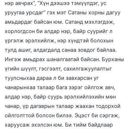
нэр авчрах”, “Хүн дээшээ тэмүүлдэг, ус
уруугаа урсдаг” гэх мэт Сатаны хорны дагуу
амьдардаг байсан юм. Сатанд мэхлэгдэж,
хорлогдсон би алдар нэр, байр суурийг л
үргэлж эрэлхийлж, нэр хүндтэй болохын
тулд ашиг, алдагдалд санаа зовдог байлаа.
Ингэж амьдрах шаналгаатай байсан. Бурханы
үгийн шүүлт, гэсгээлт, сахилгажуулалтыг
туулсныхаа дараа л би завхарсан уг
чанарынхаа талаар бага зэрэг ойлгож авч,
алдар нэр, байр суурь эрэлхийлэхийн мөн
чанар, үр дагаврын талаар жаахан тодорхой
ойлголттой болсон билээ. Эцэст би сэргэж,
харуусаж эхэлсэн юм. Би тийм байдлаар