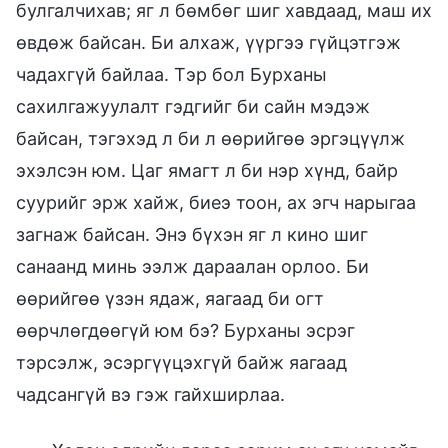
булгалчихав; яг л бөмбөг шиг хавдаад, маш их
өвдөж байсан. Би алхаж, үүргээ гүйцэтгэж
чадахгүй байлаа. Тэр бол Бурханы
сахилгажуулалт гэдгийг би сайн мэдэж
байсан, тэгэхэд л би л өөрийгөө эргэцүүлж
эхэлсэн юм. Цаг ямагт л би нэр хүнд, байр
суурийг эрж хайж, биеэ тоон, ах эгч нарыгаа
загнаж байсан. Энэ бүхэн яг л кино шиг
санаанд минь ээлж дараалан орлоо. Би
өөрийгөө үзэн ядаж, яагаад би огт
өөрчлөгдөөгүй юм бэ? Бурханы эсрэг
тэрсэлж, эсэргүүцэхгүй байж яагаад
чадсангүй вэ гэж гайхширлаа.