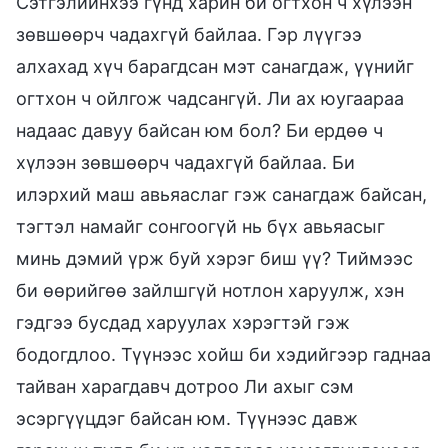
Сэтгэлийнхээ гүнд харин би огтхон ч хүлээн
зөвшөөрч чадахгүй байлаа. Гэр лүүгээ
алхахад хүч барагдсан мэт санагдаж, үүнийг
огтхон ч ойлгож чадсангүй. Ли ах юугаараа
надаас давуу байсан юм бол? Би ердөө ч
хүлээн зөвшөөрч чадахгүй байлаа. Би
илэрхий маш авьяаслаг гэж санагдаж байсан,
тэгтэл намайг сонгоогүй нь бүх авьяасыг
минь дэмий үрж буй хэрэг биш үү? Тиймээс
би өөрийгөө зайлшгүй нотлон харуулж, хэн
гэдгээ бусдад харуулах хэрэгтэй гэж
бодогдлоо. Түүнээс хойш би хэдийгээр гаднаа
тайван харагдавч дотроо Ли ахыг сэм
эсэргүүцдэг байсан юм. Түүнээс давж