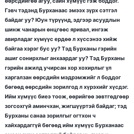
өөрсдийгөө агуу, сайн хүмүүс гэж боддог.
Гэвч тэдэнд Бурханаас эмээх зүрх сэтгэл
байдаг уу? Юун түрүүнд, эдгээр асуудлын
шинж чанарын өнцгөөс яривал, ингэж
авирладаг хүмүүс ердөө л хүссэнээ хийж
байгаа хэрэг бус уу? Тэд Бурханы гэрийн
ашиг сонирхлыг анхаардаг уу? Тэд Бурханы
гэрийн ажилд учирсан хор хохирлыг үл
харгалзан өөрсдийн мэдрэмжийг л боддог
бөгөөд өөрсдийн зорилгод л хүрэхийг хүсдэг.
Ийм хүмүүс биеэ тоож, өөрийгөө зөвтгөдгөөр
зогсохгүй аминчхан, жигшүүртэй байдаг; тэд
Бурханы санаа зорилгыг огтхон ч
хайхардаггүй бөгөөд ийм хүмүүс Бурханаас