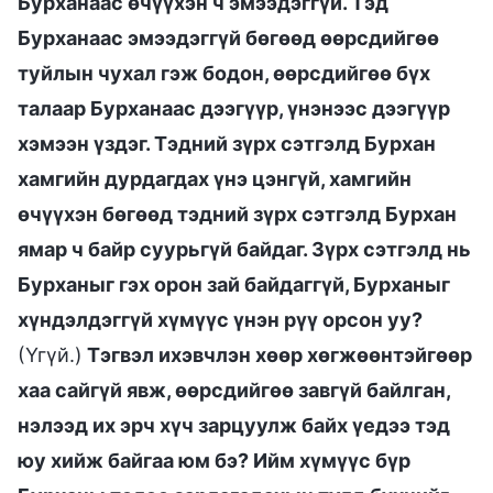
Бурханаас өчүүхэн ч эмээдэггүй. Тэд
Бурханаас эмээдэггүй бөгөөд өөрсдийгөө
туйлын чухал гэж бодон, өөрсдийгөө бүх
талаар Бурханаас дээгүүр, үнэнээс дээгүүр
хэмээн үздэг. Тэдний зүрх сэтгэлд Бурхан
хамгийн дурдагдах үнэ цэнгүй, хамгийн
өчүүхэн бөгөөд тэдний зүрх сэтгэлд Бурхан
ямар ч байр суурьгүй байдаг. Зүрх сэтгэлд нь
Бурханыг гэх орон зай байдаггүй, Бурханыг
хүндэлдэггүй хүмүүс үнэн рүү орсон уу?
(Үгүй.)
Тэгвэл ихэвчлэн хөөр хөгжөөнтэйгөөр
хаа сайгүй явж, өөрсдийгөө завгүй байлган,
нэлээд их эрч хүч зарцуулж байх үедээ тэд
юу хийж байгаа юм бэ? Ийм хүмүүс бүр