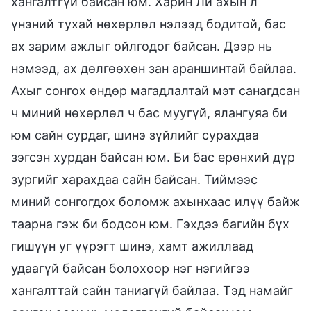
хангалтгүй байсан юм. Харин Ли ахын л
үнэний тухай нөхөрлөл нэлээд бодитой, бас
ах зарим ажлыг ойлгодог байсан. Дээр нь
нэмээд, ах дөлгөөхөн зан араншинтай байлаа.
Ахыг сонгох өндөр магадлалтай мэт санагдсан
ч миний нөхөрлөл ч бас муугүй, ялангуяа би
юм сайн сурдаг, шинэ зүйлийг сурахдаа
зэгсэн хурдан байсан юм. Би бас ерөнхий дүр
зургийг харахдаа сайн байсан. Тиймээс
миний сонгогдох боломж ахынхаас илүү байж
таарна гэж би бодсон юм. Гэхдээ багийн бүх
гишүүн уг үүрэгт шинэ, хамт ажиллаад
удаагүй байсан болохоор нэг нэгийгээ
хангалттай сайн таниагүй байлаа. Тэд намайг