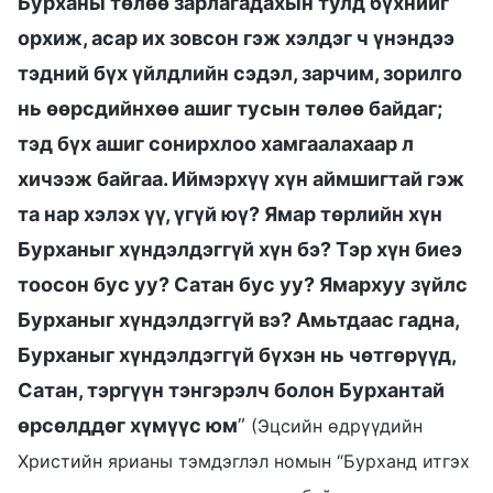
Бурханы төлөө зарлагадахын тулд бүхнийг
орхиж, асар их зовсон гэж хэлдэг ч үнэндээ
тэдний бүх үйлдлийн сэдэл, зарчим, зорилго
нь өөрсдийнхөө ашиг тусын төлөө байдаг;
тэд бүх ашиг сонирхлоо хамгаалахаар л
хичээж байгаа. Иймэрхүү хүн аймшигтай гэж
та нар хэлэх үү, үгүй юү? Ямар төрлийн хүн
Бурханыг хүндэлдэггүй хүн бэ? Тэр хүн биеэ
тоосон бус уу? Сатан бус уу? Ямархуу зүйлс
Бурханыг хүндэлдэггүй вэ? Амьтдаас гадна,
Бурханыг хүндэлдэггүй бүхэн нь чөтгөрүүд,
Сатан, тэргүүн тэнгэрэлч болон Бурхантай
өрсөлддөг хүмүүс юм
”
(Эцсийн өдрүүдийн
Христийн ярианы тэмдэглэл номын “Бурханд итгэх