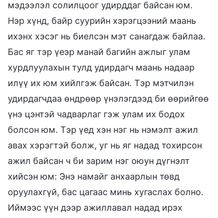
мэдээлэл солилцоог удирддаг байсан юм.
Нэр хүнд, байр суурийн хэрэгцээний маань
ихэнх хэсэг нь биелсэн мэт санагдаж байлаа.
Бас яг тэр үеэр манай багийн ажлыг улам
хурдлуулахын тулд удирдагч маань надаар
илүү их юм хийлгэж байсан. Тэр мэтчилэн
удирдагчдаа өндрөөр үнэлэгдээд би өөрийгөө
үнэ цэнтэй чадварлаг гэж улам их бодох
болсон юм. Тэр үед хэн нэг нь нэмэлт ажил
авах хэрэгтэй болж, уг нь яг надад тохирсон
ажил байсан ч би зарим нэг оюун дүгнэлт
хийсэн юм: Энэ намайг анхаарлын төвд
оруулахгүй, бас цагаас минь хугаслах болно.
Иймээс үүн дээр ажиллавал надад ирэх