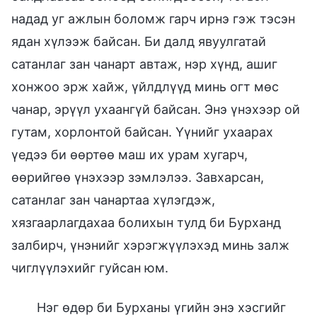
надад уг ажлын боломж гарч ирнэ гэж тэсэн
ядан хүлээж байсан. Би далд явуулгатай
сатанлаг зан чанарт автаж, нэр хүнд, ашиг
хонжоо эрж хайж, үйлдлүүд минь огт мөс
чанар, эрүүл ухаангүй байсан. Энэ үнэхээр ой
гутам, хорлонтой байсан. Үүнийг ухаарах
үедээ би өөртөө маш их урам хугарч,
өөрийгөө үнэхээр зэмлэлээ. Завхарсан,
сатанлаг зан чанартаа хүлэгдэж,
хязгаарлагдахаа болихын тулд би Бурханд
залбирч, үнэнийг хэрэгжүүлэхэд минь залж
чиглүүлэхийг гуйсан юм.
Нэг өдөр би Бурханы үгийн энэ хэсгийг