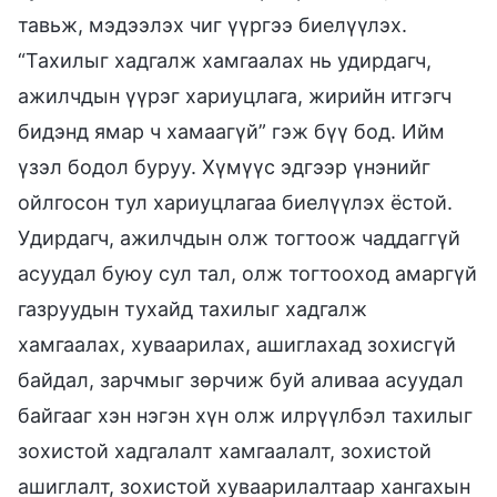
тавьж, мэдээлэх чиг үүргээ биелүүлэх.
“Тахилыг хадгалж хамгаалах нь удирдагч,
ажилчдын үүрэг хариуцлага, жирийн итгэгч
бидэнд ямар ч хамаагүй” гэж бүү бод. Ийм
үзэл бодол буруу. Хүмүүс эдгээр үнэнийг
ойлгосон тул хариуцлагаа биелүүлэх ёстой.
Удирдагч, ажилчдын олж тогтоож чаддаггүй
асуудал буюу сул тал, олж тогтооход амаргүй
газруудын тухайд тахилыг хадгалж
хамгаалах, хуваарилах, ашиглахад зохисгүй
байдал, зарчмыг зөрчиж буй аливаа асуудал
байгааг хэн нэгэн хүн олж илрүүлбэл тахилыг
зохистой хадгалалт хамгаалалт, зохистой
ашиглалт, зохистой хуваарилалтаар хангахын