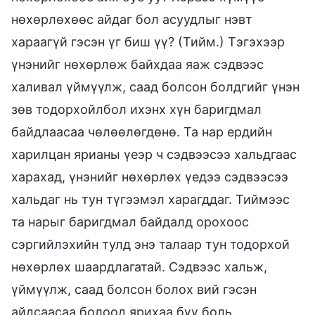
нөхөрлөхөөс айдаг бол асуудлыг нэвт
хараагүй гэсэн үг биш үү? (Тийм.) Тэгэхээр
үнэнийг нөхөрлөж байхдаа яаж сэдвээс
халивал үймүүлж, саад болсон болдгийг үнэн
зөв тодорхойлбол ихэнх хүн баригдмал
байдлаасаа чөлөөлөгдөнө. Та нар ердийн
харилцан ярианы үеэр ч сэдвээсээ хальдгаас
харахад, үнэнийг нөхөрлөх үедээ сэдвээсээ
хальдаг нь тун түгээмэл харагддаг. Тиймээс
та нарыг баригдмал байдалд орохоос
сэргийлэхийн тулд энэ талаар тун тодорхой
нөхөрлөх шаардлагатай. Сэдвээс хальж,
үймүүлж, саад болсон болох вий гэсэн
айдсаасаа болоод ярихаа бүү боль,