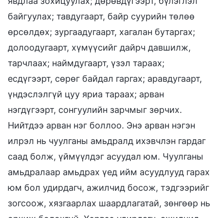
явдлаа зохицуулах; дөрөвдүгээрт, бүлэглэл
байгуулах; тавдугаарт, байр суурийн төлөө
өрсөлдөх; зургаадугаарт, хагалан бутаргах;
долоодугаарт, хүмүүсийг дайрч давшилж,
тарчлаах; наймдугаарт, үзэл тараах;
есдүгээрт, сөрөг байдал гаргах; аравдугаарт,
үндэслэлгүй цуу яриа тараах; арван
нэгдүгээрт, сонгуулийн зарчмыг зөрчих.
Нийтдээ арван нэг боллоо. Энэ арван нэгэн
илрэл нь чуулганы амьдралд ихэвчлэн гардаг
саад болж, үймүүлдэг асуудал юм. Чуулганы
амьдралаар амьдрах үед ийм асуудлууд гарах
юм бол удирдагч, ажилчид босож, тэдгээрийг
зогсоож, хязгаарлах шаардлагатай, зөнгөөр нь