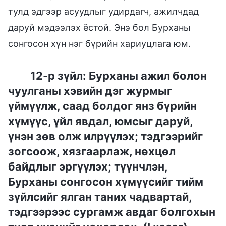
тулд эдгээр асуудлыг удирдагч, ажилчдад
даруй мэдээлэх ёстой. Энэ бол Бурханы
сонгосон хүн нэг бүрийн хариуцлага юм.
12-р зүйл: Бурханы ажил болон
чуулганы хэвийн дэг журмыг
үймүүлж, саад болдог янз бүрийн
хүмүүс, үйл явдал, юмсыг даруй,
үнэн зөв олж илрүүлэх; тэдгээрийг
зогсоож, хязгаарлаж, нөхцөл
байдлыг эргүүлэх; түүнчлэн,
Бурханы сонгосон хүмүүсийг тийм
зүйлсийг ялган таних чадвартай,
тэдгээрээс сургамж авдаг болгохын