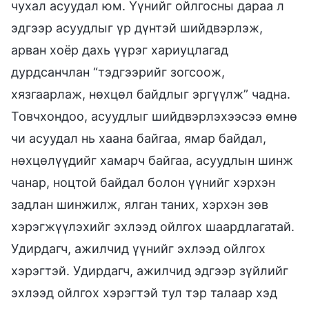
чухал асуудал юм. Үүнийг ойлгосны дараа л
эдгээр асуудлыг үр дүнтэй шийдвэрлэж,
арван хоёр дахь үүрэг хариуцлагад
дурдсанчлан “тэдгээрийг зогсоож,
хязгаарлаж, нөхцөл байдлыг эргүүлж” чадна.
Товчхондоо, асуудлыг шийдвэрлэхээсээ өмнө
чи асуудал нь хаана байгаа, ямар байдал,
нөхцөлүүдийг хамарч байгаа, асуудлын шинж
чанар, ноцтой байдал болон үүнийг хэрхэн
задлан шинжилж, ялган таних, хэрхэн зөв
хэрэгжүүлэхийг эхлээд ойлгох шаардлагатай.
Удирдагч, ажилчид үүнийг эхлээд ойлгох
хэрэгтэй. Удирдагч, ажилчид эдгээр зүйлийг
эхлээд ойлгох хэрэгтэй тул тэр талаар хэд