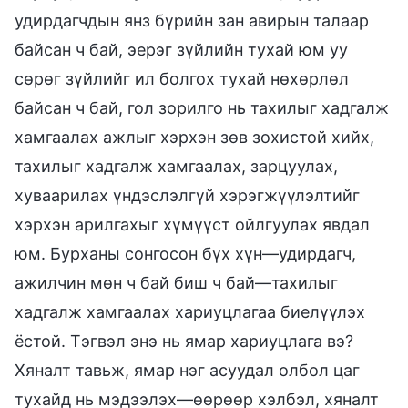
удирдагчдын янз бүрийн зан авирын талаар
байсан ч бай, эерэг зүйлийн тухай юм уу
сөрөг зүйлийг ил болгох тухай нөхөрлөл
байсан ч бай, гол зорилго нь тахилыг хадгалж
хамгаалах ажлыг хэрхэн зөв зохистой хийх,
тахилыг хадгалж хамгаалах, зарцуулах,
хуваарилах үндэслэлгүй хэрэгжүүлэлтийг
хэрхэн арилгахыг хүмүүст ойлгуулах явдал
юм. Бурханы сонгосон бүх хүн—удирдагч,
ажилчин мөн ч бай биш ч бай—тахилыг
хадгалж хамгаалах хариуцлагаа биелүүлэх
ёстой. Тэгвэл энэ нь ямар хариуцлага вэ?
Хяналт тавьж, ямар нэг асуудал олбол цаг
тухайд нь мэдээлэх—өөрөөр хэлбэл, хяналт