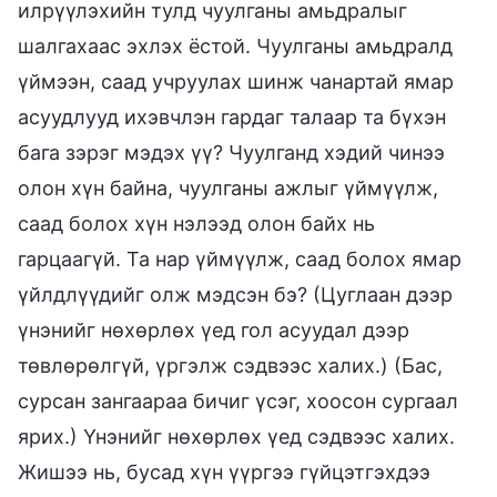
илрүүлэхийн тулд чуулганы амьдралыг
шалгахаас эхлэх ёстой. Чуулганы амьдралд
үймээн, саад учруулах шинж чанартай ямар
асуудлууд ихэвчлэн гардаг талаар та бүхэн
бага зэрэг мэдэх үү? Чуулганд хэдий чинээ
олон хүн байна, чуулганы ажлыг үймүүлж,
саад болох хүн нэлээд олон байх нь
гарцаагүй. Та нар үймүүлж, саад болох ямар
үйлдлүүдийг олж мэдсэн бэ? (Цуглаан дээр
үнэнийг нөхөрлөх үед гол асуудал дээр
төвлөрөлгүй, үргэлж сэдвээс халих.) (Бас,
сурсан зангаараа бичиг үсэг, хоосон сургаал
ярих.) Үнэнийг нөхөрлөх үед сэдвээс халих.
Жишээ нь, бусад хүн үүргээ гүйцэтгэхдээ