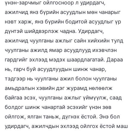
үнэн-зарчмыг ойлгосноор л удирдагч,
ажилчид янз бүрийн асуудлын мөн чанарыг
нэвт харж, янз бүрийн бодитой асуудлыг үр
дүнтэй шийдвэрлэж чадна. Удирдагч,
ажилчид чуулганы ажлыг сайн хийхийн тулд
чуулганы ажилд ямар асуудлууд ихэвчлэн
гардгийг эхлээд мэдэх шаардлагатай. Дараа
нь, гарч буй асуудлуудын шинж чанар,
тэдгээр нь чуулганы ажил болон чуулганы
амьдралын хэвийн дэг журамд нөлөөлж
байгаа эсэх, чуулганы ажлыг үймүүлж, саад
болдог шинж чанартай эсэхийг үнэн зөв
ойлгож, ялган таньж, дүгнэх ёстой. Энэ бол
удирдагч, ажилчдын эхлээд ойлгох ёстой маш