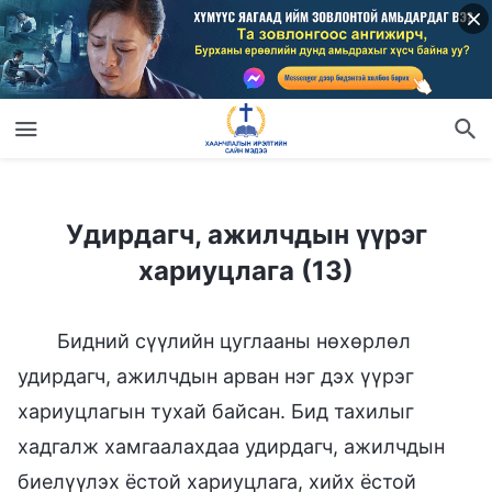
Удирдагч, ажилчдын үүрэг хариуцлага (13)
Удирдагч, ажилчдын үүрэг
хариуцлага (13)
Бидний сүүлийн цуглааны нөхөрлөл
удирдагч, ажилчдын арван нэг дэх үүрэг
хариуцлагын тухай байсан. Бид тахилыг
хадгалж хамгаалахдаа удирдагч, ажилчдын
биелүүлэх ёстой хариуцлага, хийх ёстой