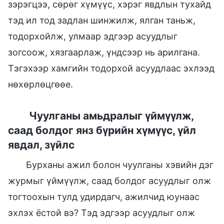
зэрэгцээ, сөрөг хүмүүс, хэрэг явдлын тухайд
тэд ил тод задлан шинжилж, ялган таньж,
тодорхойлж, улмаар эдгээр асуудлыг
зогсоож, хязгаарлаж, үндсээр нь арилгана.
Тэгэхээр хамгийн тодорхой асуудлаас эхлээд
нөхөрлөцгөөе.
Чуулганы амьдралыг үймүүлж,
саад болдог янз бүрийн хүмүүс, үйл
явдал, зүйлс
Бурханы ажил болон чуулганы хэвийн дэг
журмыг үймүүлж, саад болдог асуудлыг олж
тогтоохын тулд удирдагч, ажилчид юунаас
эхлэх ёстой вэ? Тэд эдгээр асуудлыг олж