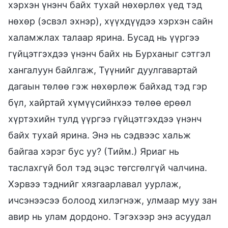
хэрхэн үнэнч байх тухай нөхөрлөх үед тэд
нөхөр (эсвэл эхнэр), хүүхдүүдээ хэрхэн сайн
халамжлах талаар ярина. Бусад нь үүргээ
гүйцэтгэхдээ үнэнч байх нь Бурханыг сэтгэл
хангалуун байлгаж, Түүнийг дуулгавартай
дагаын төлөө гэж нөхөрлөж байхад тэд гэр
бүл, хайртай хүмүүсийнхээ төлөө ерөөл
хүртэхийн тулд үүргээ гүйцэтгэхдээ үнэнч
байх тухай ярина. Энэ нь сэдвээс хальж
байгаа хэрэг бус уу? (Тийм.) Яриаг нь
таслахгүй бол тэд эцэс төгсгөлгүй чалчина.
Хэрвээ тэднийг хязгаарлавал уурлаж,
ичсэнээсээ болоод хилэгнэж, улмаар муу зан
авир нь улам дордоно. Тэгэхээр энэ асуудал