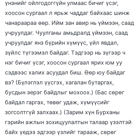
үнэнийг ойлгодоггүйн улмаас бичиг үсэг,
хоосон сургаал л ярьж чаддаг байхаас шинж
чанараараа өөр. Ийм зан авир нь үймээн, саад
учруулдаг. Чуулганы амьдралд үймээн, саад
учруулдаг янз бүрийн хүмүүс, үйл явдал,
зүйлс түгээмэл байдаг. Тэдгээр нь зүгээр ч
нэг бичиг үсэг, хоосон сургаал ярих юм уу
сэдвээс халих асуудал биш. Өөр юу байдаг
вэ? (Бүлэглэл үүсгэх, хагалан бутаргах,
бусдын эерэг байдлыг мохоох.) (Бас сөрөг
байдал гаргах, төвөг удаж, хүмүүсийг
зогсолтгүй залхаах.) (Зарим хүн Бурханы
гэрийн ажлын зохицуулалтын талаар үзэлтэй
байх үедээ эдгээр үзлийг тарааж, сөрөг