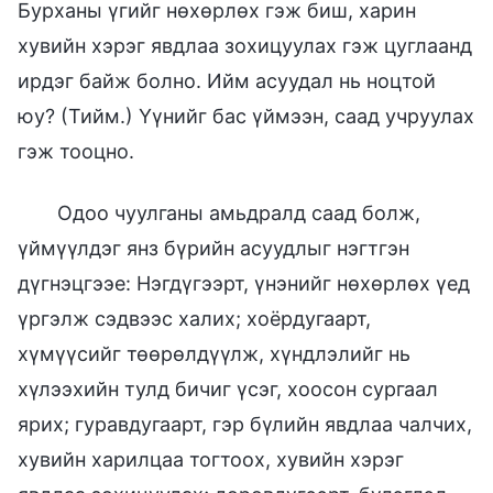
Бурханы үгийг нөхөрлөх гэж биш, харин
хувийн хэрэг явдлаа зохицуулах гэж цуглаанд
ирдэг байж болно. Ийм асуудал нь ноцтой
юу? (Тийм.) Үүнийг бас үймээн, саад учруулах
гэж тооцно.
Одоо чуулганы амьдралд саад болж,
үймүүлдэг янз бүрийн асуудлыг нэгтгэн
дүгнэцгээе: Нэгдүгээрт, үнэнийг нөхөрлөх үед
үргэлж сэдвээс халих; хоёрдугаарт,
хүмүүсийг төөрөлдүүлж, хүндлэлийг нь
хүлээхийн тулд бичиг үсэг, хоосон сургаал
ярих; гуравдугаарт, гэр бүлийн явдлаа чалчих,
хувийн харилцаа тогтоох, хувийн хэрэг