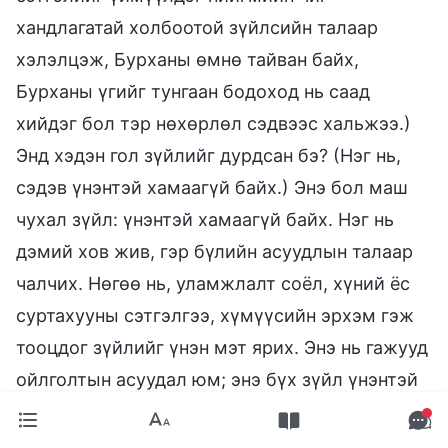
хандлагатай холбоотой зүйлсийн талаар
хэлэлцэж, Бурханы өмнө тайван байх,
Бурханы үгийг тунгаан бодоход нь саад
хийдэг бол тэр нөхөрлөл сэдвээс хальжээ.)
Энд хэдэн гол зүйлийг дурдсан бэ? (Нэг нь,
сэдэв үнэнтэй хамаагүй байх.) Энэ бол маш
чухал зүйл: үнэнтэй хамаагүй байх. Нэг нь
дэмий хов жив, гэр бүлийн асуудлын талаар
чалчих. Нөгөө нь, уламжлалт соёл, хүний ёс
суртахууны сэтгэлгээ, хүмүүсийн эрхэм гэж
тооцдог зүйлийг үнэн мэт ярих. Энэ нь гажууд
ойлголтын асуудал юм; энэ бүх зүйл үнэнтэй
хамаагүй. Жишээ нь, Бурханы үгэнд “Залуу
хүмүүс хүсэл эрмэлзэлгүй байх ёсгүй” гэдэг.