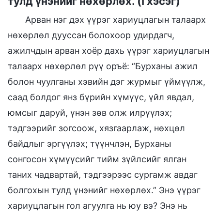
тулд үнэнийг нөхөрлөх. (I хэсэг)
Арван нэг дэх үүрэг хариуцлагын талаарх
нөхөрлөл дууссан болохоор удирдагч,
ажилчдын арван хоёр дахь үүрэг хариуцлагын
талаарх нөхөрлөл рүү оръё: “Бурханы ажил
болон чуулганы хэвийн дэг журмыг үймүүлж,
саад болдог янз бүрийн хүмүүс, үйл явдал,
юмсыг даруй, үнэн зөв олж илрүүлэх;
тэдгээрийг зогсоож, хязгаарлаж, нөхцөл
байдлыг эргүүлэх; түүнчлэн, Бурханы
сонгосон хүмүүсийг тийм зүйлсийг ялган
таних чадвартай, тэдгээрээс сургамж авдаг
болгохын тулд үнэнийг нөхөрлөх.” Энэ үүрэг
хариуцлагын гол агуулга нь юу вэ? Энэ нь