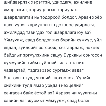
шийдвэрлэх хэрэгтэй, удирдагч, ажилчид
ямар ажил, хариуцлагыг хариуцах
шаардлагатай нь тодорхой болдог. Арван хоёр
дахь үүрэг хариуцлагын дотроос удирдагч,
ажилчдад тавигдах гол шаардлага юу вэ?
Үймүүлж, саад болдог янз бүрийн хүмүүс, үйл
явдал, зүйлсийг зогсоож, хязгаарлаж, нөхцөл
байдлыг эргүүлэхийн сацуу Бурханы сонгосон
хүмүүсийг тийм зүйлсийг ялган таних
чадвартай, тэдгээрээс сургамж авдаг
болгохын тулд үнэнийг нөхөрлөх. Үүнийг
хийхийн тулд ямар урьдач нөхцөлийг
хангасан байх ёстой вэ? Хэрвээ чи чуулганы
хэвийн дэг журмыг үймүүлж, саад болж,