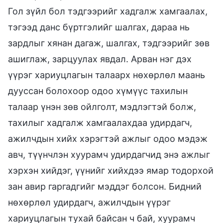
Гол зүйл бол тэдгээрийг хадгалж хамгаалах,
тэгээд данс бүртгэлийг шалгах, дараа нь
зардлыг хянан дагаж, шалгах, тэдгээрийг зөв
ашиглаж, зарцуулах явдал. Арван нэг дэх
үүрэг хариуцлагын талаарх нөхөрлөл маань
дууссан болохоор одоо хүмүүс тахилын
талаар үнэн зөв ойлголт, мэдлэгтэй болж,
тахилыг хадгалж хамгаалахдаа удирдагч,
ажилчдын хийх хэрэгтэй ажлыг одоо мэдэж
авч, түүнчлэн хуурамч удирдагчид энэ ажлыг
хэрхэн хийдэг, үүнийг хийхдээ ямар тодорхой
зан авир гаргадгийг мэддэг болсон. Бидний
нөхөрлөл удирдагч, ажилчдын үүрэг
хариуцлагын тухай байсан ч бай, хуурамч