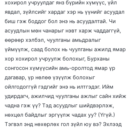
хохирол учруулдаг янз бүрийн хүмүүс, үйл
явдал, зүйлсийг хардаг хэр нь үүнийг асуудал
биш гэж боддог бол энэ нь асуудалтай. Чи
асуудлын мөн чанарыг нэвт харж чаддаггүй,
өөрөөр хэлбэл, чуулганы амьдралыг
үймүүлж, саад болох нь чуулганы ажилд ямар
хор хохирол учруулж болохыг, Бурханы
сонгосон хүмүүсийн амь-оролтод ямар үр
дагавар, үр нөлөө үзүүлж болохыг
ойлгодоггүй гэдгийг энэ нь илтгэдэг. Ийм
удирдагч, ажилчид чуулганы ажлыг сайн хийж
чадна гэж үү? Тэд асуудлыг шийдвэрлэж,
нөхцөл байдлыг эргүүлж чадах уу? (Үгүй.)
Тэгвэл энд нөхөрлөх гол зүйл юу вэ? Эхлээд