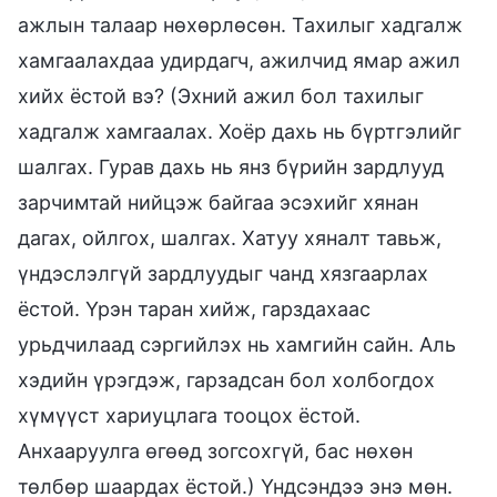
ажлын талаар нөхөрлөсөн. Тахилыг хадгалж
хамгаалахдаа удирдагч, ажилчид ямар ажил
хийх ёстой вэ? (Эхний ажил бол тахилыг
хадгалж хамгаалах. Хоёр дахь нь бүртгэлийг
шалгах. Гурав дахь нь янз бүрийн зардлууд
зарчимтай нийцэж байгаа эсэхийг хянан
дагах, ойлгох, шалгах. Хатуу хяналт тавьж,
үндэслэлгүй зардлуудыг чанд хязгаарлах
ёстой. Үрэн таран хийж, гарздахаас
урьдчилаад сэргийлэх нь хамгийн сайн. Аль
хэдийн үрэгдэж, гарзадсан бол холбогдох
хүмүүст хариуцлага тооцох ёстой.
Анхааруулга өгөөд зогсохгүй, бас нөхөн
төлбөр шаардах ёстой.) Үндсэндээ энэ мөн.