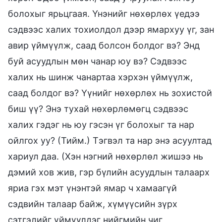
болохыг ярьцгаая. Үнэнийг нөхөрлөх үедээ
сэдвээс халих тохиолдол дээр ямархуу үг, зан
авир үймүүлж, саад болсон болдог вэ? Энд
буй асуудлын мөн чанар юу вэ? Сэдвээс
халих нь шинж чанартаа хэрхэн үймүүлж,
саад болдог вэ? Үүнийг нөхөрлөх нь зохистой
биш үү? Энэ тухай нөхөрлөмөгц сэдвээс
халих гэдэг нь юу гэсэн үг болохыг та нар
ойлгох уу? (Тийм.) Тэгвэл та нар энэ асуултад
хариул даа. (Хэн нэгний нөхөрлөл жишээ нь
дэмий хов жив, гэр бүлийн асуудлын талаарх
яриа гэх мэт үнэнтэй ямар ч хамаагүй
сэдвийн талаар байж, хүмүүсийн зүрх
сэтгэлийг үймүүлдэг нийгмийн чиг