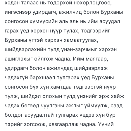
хэдэн талаас нь тодорхой нөхөрлөцгөөе,
ингэснээр удирдагч, ажилчид болон Бурханы
сонгосон хүмүүсийн аль аль нь ийм асуудал
гарах үед хэрхэн нүүр тулах, тэдгээрийг
Бурханы үгтэй хэрхэн хамаатуулах,
шийдвэрлэхийн тулд үнэн-зарчмыг хэрхэн
ашиглахыг ойлгож чадна. Ийм маягаар,
удирдагч болон ажилчдад шийдвэрлэж
чадахгүй бэрхшээл тулгарах үед Бурханы
сонгосон бүх хүн хамтдаа тэдгээртэй нүүр
тулж, шийдэл олохын тулд үнэнийг эрж хайж
чадах бөгөөд чуулганы ажлыг үймүүлж, саад
болдог асуудалтай тулгарах үедээ хүн бүр
тэрийг зогсоож, хязгаарлаж чадна. Үүний