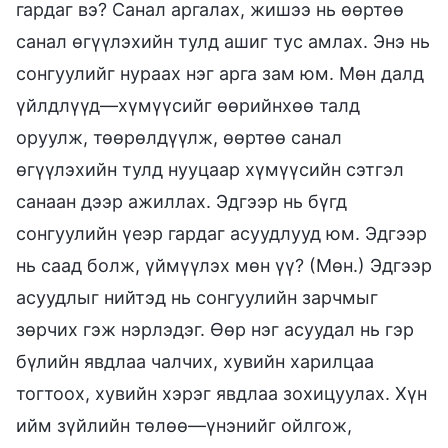
гардаг вэ? Санал аргалах, жишээ нь өөртөө
санал өгүүлэхийн тулд ашиг тус амлах. Энэ нь
сонгуулийг нураах нэг арга зам юм. Мөн далд
үйлдлүүд—хүмүүсийг өөрийнхөө талд
оруулж, төөрөлдүүлж, өөртөө санал
өгүүлэхийн тулд нууцаар хүмүүсийн сэтгэл
санаан дээр ажиллах. Эдгээр нь бүгд
сонгуулийн үеэр гардаг асуудлууд юм. Эдгээр
нь саад болж, үймүүлэх мөн үү? (Мөн.) Эдгээр
асуудлыг нийтэд нь сонгуулийн зарчмыг
зөрчих гэж нэрлэдэг. Өөр нэг асуудал нь гэр
бүлийн явдлаа чалчих, хувийн харилцаа
тогтоох, хувийн хэрэг явдлаа зохицуулах. Хүн
ийм зүйлийн төлөө—үнэнийг ойлгож,