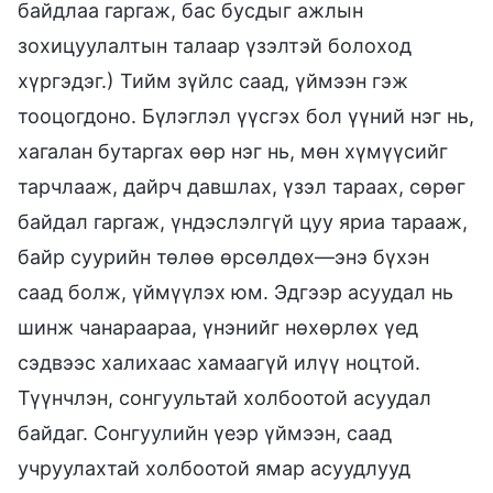
байдлаа гаргаж, бас бусдыг ажлын
зохицуулалтын талаар үзэлтэй болоход
хүргэдэг.) Тийм зүйлс саад, үймээн гэж
тооцогдоно. Бүлэглэл үүсгэх бол үүний нэг нь,
хагалан бутаргах өөр нэг нь, мөн хүмүүсийг
тарчлааж, дайрч давшлах, үзэл тараах, сөрөг
байдал гаргаж, үндэслэлгүй цуу яриа тарааж,
байр суурийн төлөө өрсөлдөх—энэ бүхэн
саад болж, үймүүлэх юм. Эдгээр асуудал нь
шинж чанараараа, үнэнийг нөхөрлөх үед
сэдвээс халихаас хамаагүй илүү ноцтой.
Түүнчлэн, сонгуультай холбоотой асуудал
байдаг. Сонгуулийн үеэр үймээн, саад
учруулахтай холбоотой ямар асуудлууд