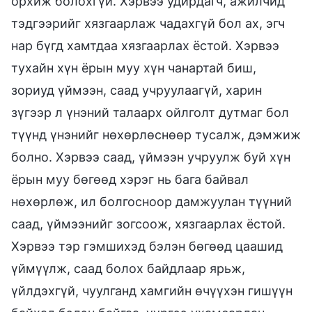
орхиж болохгүй. Хэрвээ удирдагч, ажилчид
тэдгээрийг хязгаарлаж чадахгүй бол ах, эгч
нар бүгд хамтдаа хязгаарлах ёстой. Хэрвээ
тухайн хүн ёрын муу хүн чанартай биш,
зориуд үймээн, саад учруулаагүй, харин
зүгээр л үнэний талаарх ойлголт дутмаг бол
түүнд үнэнийг нөхөрлөснөөр тусалж, дэмжиж
болно. Хэрвээ саад, үймээн учруулж буй хүн
ёрын муу бөгөөд хэрэг нь бага байвал
нөхөрлөж, ил болгосноор дамжуулан түүний
саад, үймээнийг зогсоож, хязгаарлах ёстой.
Хэрвээ тэр гэмшихэд бэлэн бөгөөд цаашид
үймүүлж, саад болох байдлаар ярьж,
үйлдэхгүй, чуулганд хамгийн өчүүхэн гишүүн