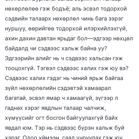
нөхөрлөлөө гэж бодъё; аль эсвэл тодорхой
сэдвийн талаарх нөхөрлөл чинь бага зэрэг
нуршуу, өөрийгөө тодорхой илэрхийлэхгүй,
ахин дахин давтан ярьдаг бол—эдгээр нөхцөл
байдалд чи сэдвээс хальж байна уу?
Эдгээрийн алийг нь ч сэдвээс хальсан гэж
тооцохгүй. Тэгвэл сэдвээс халих гэж юу вэ?
Сэдвээс халих гэдэг нь чиний ярьж байгаа
зүйл нөхөрлөлийн сэдэвтэй хамаарал
багатай, эсвэл ямар ч хамаагүй, зүгээр л
гаднах хэрэг явдлын талаар чалчиж,
хүмүүсийг огт босгон байгуулахгүй байх
явдал юм. Тэр нь сэдвээс бүрэн хальж буй
хэрэг. Одоо үймээн, саад учруулах гэж юу