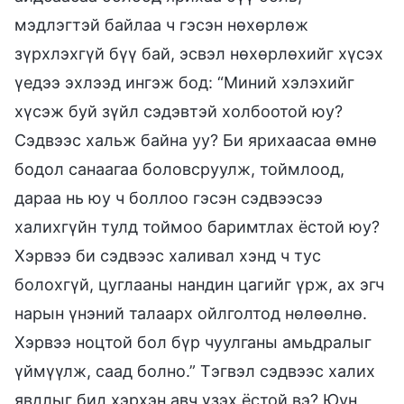
мэдлэгтэй байлаа ч гэсэн нөхөрлөж
зүрхлэхгүй бүү бай, эсвэл нөхөрлөхийг хүсэх
үедээ эхлээд ингэж бод: “Миний хэлэхийг
хүсэж буй зүйл сэдэвтэй холбоотой юу?
Сэдвээс хальж байна уу? Би ярихаасаа өмнө
бодол санаагаа боловсруулж, тоймлоод,
дараа нь юу ч боллоо гэсэн сэдвээсээ
халихгүйн тулд тоймоо баримтлах ёстой юу?
Хэрвээ би сэдвээс халивал хэнд ч тус
болохгүй, цуглааны нандин цагийг үрж, ах эгч
нарын үнэний талаарх ойлголтод нөлөөлнө.
Хэрвээ ноцтой бол бүр чуулганы амьдралыг
үймүүлж, саад болно.” Тэгвэл сэдвээс халих
явдлыг бид хэрхэн авч үзэх ёстой вэ? Юун