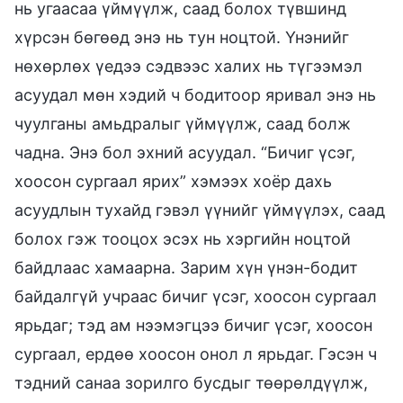
нь угаасаа үймүүлж, саад болох түвшинд
хүрсэн бөгөөд энэ нь тун ноцтой. Үнэнийг
нөхөрлөх үедээ сэдвээс халих нь түгээмэл
асуудал мөн хэдий ч бодитоор яривал энэ нь
чуулганы амьдралыг үймүүлж, саад болж
чадна. Энэ бол эхний асуудал. “Бичиг үсэг,
хоосон сургаал ярих” хэмээх хоёр дахь
асуудлын тухайд гэвэл үүнийг үймүүлэх, саад
болох гэж тооцох эсэх нь хэргийн ноцтой
байдлаас хамаарна. Зарим хүн үнэн-бодит
байдалгүй учраас бичиг үсэг, хоосон сургаал
ярьдаг; тэд ам нээмэгцээ бичиг үсэг, хоосон
сургаал, ердөө хоосон онол л ярьдаг. Гэсэн ч
тэдний санаа зорилго бусдыг төөрөлдүүлж,