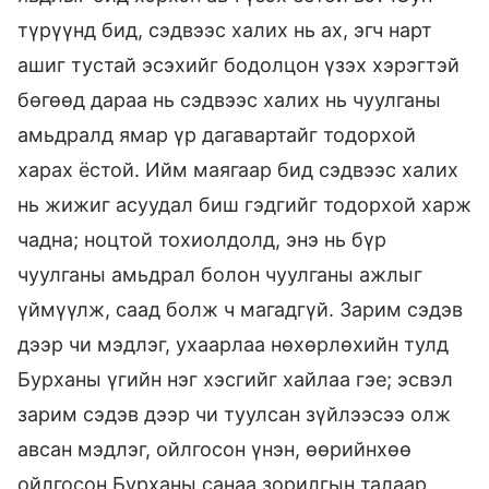
түрүүнд бид, сэдвээс халих нь ах, эгч нарт
ашиг тустай эсэхийг бодолцон үзэх хэрэгтэй
бөгөөд дараа нь сэдвээс халих нь чуулганы
амьдралд ямар үр дагавартайг тодорхой
харах ёстой. Ийм маягаар бид сэдвээс халих
нь жижиг асуудал биш гэдгийг тодорхой харж
чадна; ноцтой тохиолдолд, энэ нь бүр
чуулганы амьдрал болон чуулганы ажлыг
үймүүлж, саад болж ч магадгүй. Зарим сэдэв
дээр чи мэдлэг, ухаарлаа нөхөрлөхийн тулд
Бурханы үгийн нэг хэсгийг хайлаа гэе; эсвэл
зарим сэдэв дээр чи туулсан зүйлээсээ олж
авсан мэдлэг, ойлгосон үнэн, өөрийнхөө
ойлгосон Бурханы санаа зорилгын талаар