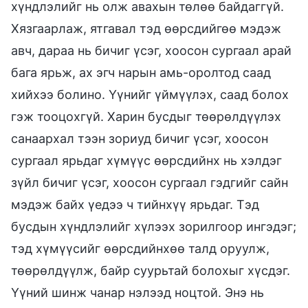
хүндлэлийг нь олж авахын төлөө байдаггүй.
Хязгаарлаж, ятгавал тэд өөрсдийгөө мэдэж
авч, дараа нь бичиг үсэг, хоосон сургаал арай
бага ярьж, ах эгч нарын амь-оролтод саад
хийхээ болино. Үүнийг үймүүлэх, саад болох
гэж тооцохгүй. Харин бусдыг төөрөлдүүлэх
санаархал тээн зориуд бичиг үсэг, хоосон
сургаал ярьдаг хүмүүс өөрсдийнх нь хэлдэг
зүйл бичиг үсэг, хоосон сургаал гэдгийг сайн
мэдэж байх үедээ ч тийнхүү ярьдаг. Тэд
бусдын хүндлэлийг хүлээх зорилгоор ингэдэг;
тэд хүмүүсийг өөрсдийнхөө талд оруулж,
төөрөлдүүлж, байр суурьтай болохыг хүсдэг.
Үүний шинж чанар нэлээд ноцтой. Энэ нь