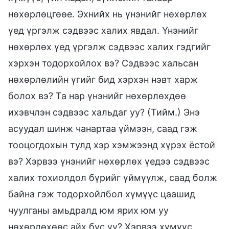
нөхөрлөцгөөе. Эхнийх нь үнэнийг нөхөрлөх
үед үргэлж сэдвээс халих явдал. Үнэнийг
нөхөрлөх үед үргэлж сэдвээс халих гэдгийг
хэрхэн тодорхойлох вэ? Сэдвээс хальсан
нөхөрлөлийн үгийг бид хэрхэн нэвт харж
болох вэ? Та нар үнэнийг нөхөрлөхдөө
ихэвчлэн сэдвээс хальдаг уу? (Тийм.) Энэ
асуудал шинж чанартаа үймээн, саад гэж
тооцогдохын тулд хэр хэмжээнд хүрэх ёстой
вэ? Хэрвээ үнэнийг нөхөрлөх үедээ сэдвээс
халих тохиолдол бүрийг үймүүлж, саад болж
байна гэж тодорхойлбол хүмүүс цаашид
чуулганы амьдралд юм ярих юм уу
нөхөрлөхөөс айх бус уу? Хэрвээ хүмүүс