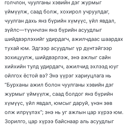
голчлон, чуулганы хэвийн дэг журмыг
үймүүлж, саад болж, хохирол учруулдаг,
чуулган дахь янз бүрийн хүмүүс, үйл явдал,
зүйлс—түүнчлэн янз бүрийн асуудлыг
шийдвэрлэхийг удирдагч, ажилчдаас шаардах
тухай юм. Эдгээр асуудлыг үр дүнтэйгээр
зохицуулж, шийдвэрлэж, энэ ажлыг сайн
хийхийн тулд удирдагч, ажилчид эхлээд юуг
ойлгох ёстой вэ? Энэ үүрэг хариуцлага нь
“Бурханы ажил болон чуулганы хэвийн дэг
журмыг үймүүлж, саад болдог янз бүрийн
хүмүүс, үйл явдал, юмсыг даруй, үнэн зөв
олж илрүүлэх”; энэ нь уг ажлын цар хүрээ юм.
Зорилго, цар хүрээ байснаар аль асуудлыг