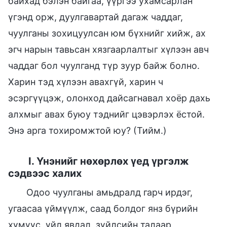
байхад бэлэн байгаа, үүргээ ухамсарлан
үгэнд орж, дуулгавартай дагаж чаддаг,
чуулганы зохицуулсан юм бүхнийг хийж, ах
эгч нарын тавьсан хязгаарлалтыг хүлээн авч
чаддаг бол чуулганд түр зуур байж болно.
Харин тэд хүлээн авахгүй, харин ч
эсэргүүцэж, олонход дайсагнавал хоёр дахь
алхмыг авах буюу тэднийг цэвэрлэх ёстой.
Энэ арга тохиромжтой юу? (Тийм.)
I. Үнэнийг нөхөрлөх үед үргэлж
сэдвээс халих
Одоо чуулганы амьдралд гарч ирдэг,
угаасаа үймүүлж, саад болдог янз бүрийн
хүмүүс, үйл явдал, зүйлсийн талаар