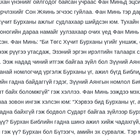
ахан үнэнийг ойлгодог байсан учраас Фан Миньд эцс
рчлэхийг Сон Жяинь эгчээс гуйлаа. Фан Минь тэр да
Хүчит Бурханы ажлыг судлахаар шийдсэн юм. Тухайн
хоногийн дараа намайг уулзахаар очих үед Фан Минь
сэн. Фан Минь: “Би Төгс Хүчит Бурханы үгийг уншиж, 
ээж рүүгээ утасдаж, Эзэний эргэн ирэлтийн талаарх 
. Ээж надад чиний итгэж байгаа зүйл бол Зүүний Аянг
Манай номлогчид үргэлж Бурханы үг, ажил бүгд Библид
йн гадна байдаггүй гэдэг, Зүүний Аянгын номлол Биб
лт байх боломжгүй” гэж хэллээ. Фан Минь ээждээ мэх
наа зовон ингэж хэлсэн юм: “Хэрвээ бид Бурханы үг,
гадна байхгүй гэж бодвол Сударт байгаа зүйлээр Бу
 үү? Бурхан Библийн гадна шинэ ажил хийж чадахгүй,
гэж үү? Бурхан бол Бүтээгч, амийн эх сурвалж. Тэр 