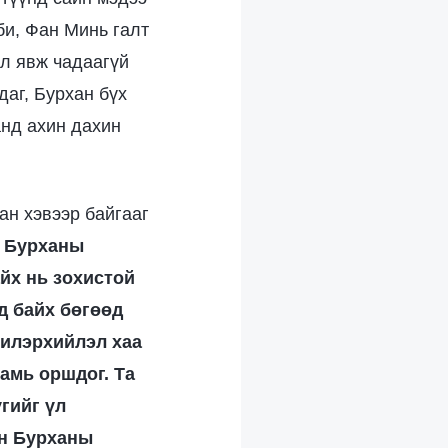
би, Фан Минь галт
ул явж чадаагүй
даг, Бурхан бүх
анд ахин дахин
ан хэвээр байгааг
 Бурханы
йх нь зохистой
д байх бөгөөд
 илэрхийлэл хаа
 амь оршдог. Та
үгийг үл
эн Бурханы