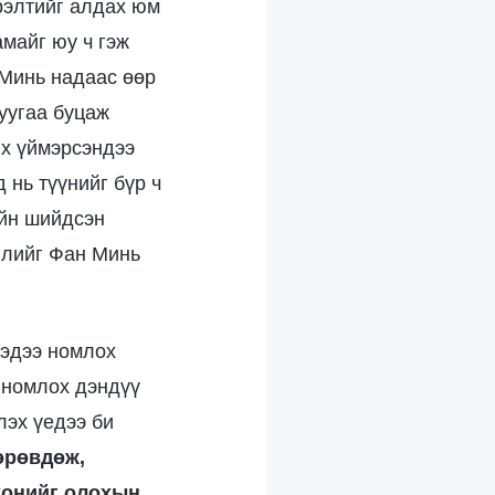
ирэлтийг алдах юм
майг юу ч гэж
 Минь надаас өөр
руугаа буцаж
их үймэрсэндээ
 нь түүнийг бүр ч
ийн шийдсэн
йлийг Фан Минь
мэдээ номлох
 номлох дэндүү
лэх үедээ би
өрөвдөж,
 хонийг олохын