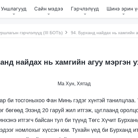
Уншлагууд
Сайн мэдээ
Гэрчлэлүүд
Шинэ эрин ү
ршлагын гэрчлэлүүд (III БОТЬ)
94. Бурханд найдах нь хамгийн 
ханд найдах нь хамгийн агуу мэргэн 
Ма Хун, Хятад
ар би тосгоныхоо Фан Минь гэдэг хүнтэй танилцлаа. 
эг бөгөөд Эзэнд 20 гаруй жил итгэж, цуглаанд оролц
инхэнэ итгэгч байсан тул би түүнд Төгс Хүчит Бурхан
эдээг номлохыг хүссэн юм. Тухайн үед би Бурханд и