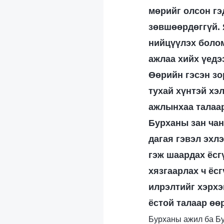
мөрийг олсон гэ
зөвшөөрдөггүй. 
нийцүүлэх болом
ажлаа хийх үедэ
Өөрийн гэсэн зо
тухай хүнтэй хэ
ажлынхаа талаар
Бурханы зан чан
дагая гэвэл эхлэ
гэж шаардах ёсг
хязгаарлах ч ёс
илрэлтийг хэрхэ
ёстой талаар өө
Бурханы ажил ба Бу