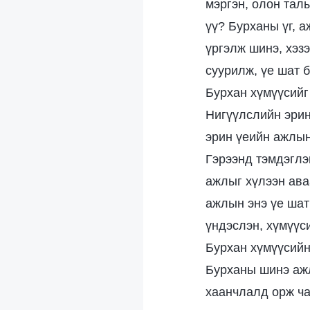
мэргэн, олон тал
үү? Бурханы үг, 
үргэлж шинэ, хэз
суурилж, үе шат 
Бурхан хүмүүсийг
Нигүүлслийн эрин
эрин үеийн ажлын
Гэрээнд тэмдэглэ
ажлыг хүлээн ава
ажлын энэ үе шат
үндэслэн, хүмүүс
Бурхан хүмүүсийн
Бурханы шинэ ажл
хаанчлалд орж ча