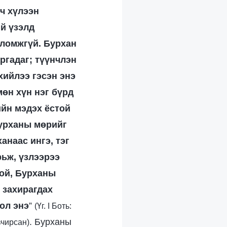
ч хүлээн
й үзэлд
оломжгүй. Бурхан
ргадаг; түүнчлэн
хийлээ гэсэн энэ
мөн хүн нэг бүрд
ийн мэдэх ёстой
Бурханы мөрийг
анаас ингэ, тэг
рьж, үзлээрээ
той, Бурханы
 захирагдах
ол энэ
”
(Үг. I Боть:
. Бурханы
вчирсан)