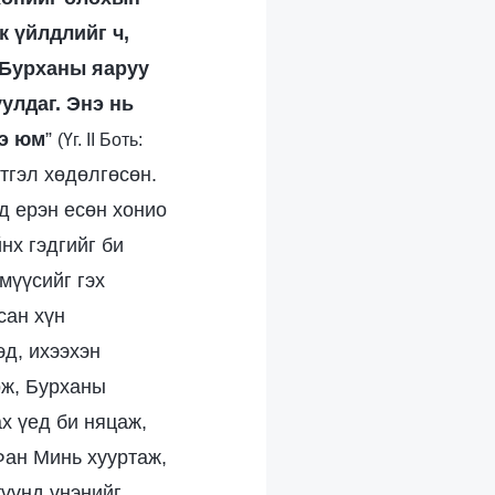
к үйлдлийг ч,
 Бурханы яаруу
улдаг. Энэ нь
ээ юм
”
(Үг. II Боть:
этгэл хөдөлгөсөн.
д ерэн есөн хонио
нх гэдгийг би
мүүсийг гэх
сан хүн
эд, ихээхэн
рж, Бурханы
х үед би няцаж,
Фан Минь хууртаж,
түүнд үнэнийг