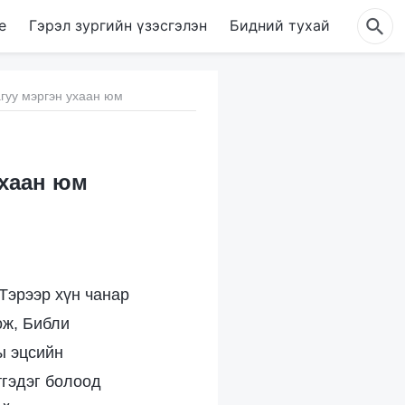
е
Гэрэл зургийн үзэсгэлэн
Бидний тухай
агуу мэргэн ухаан юм
ухаан юм
Тэрээр хүн чанар
ож, Библи
ы эцсийн
тгэдэг болоод