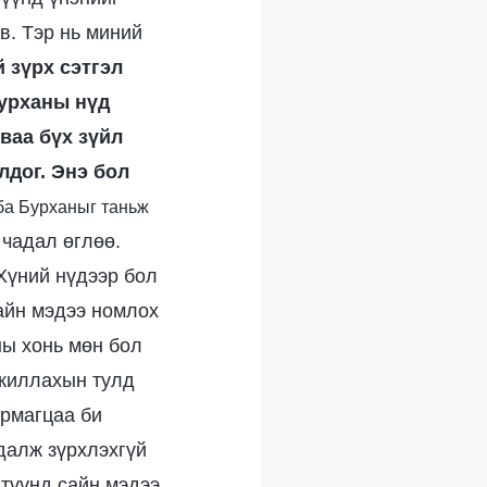
в. Тэр нь миний
 зүрх сэтгэл
Бурханы нүд
иваа бүх зүйл
лдог. Энэ бол
 ба Бурханыг таньж
 чадал өглөө.
Хүний нүдээр бол
сайн мэдээ номлох
ны хонь мөн бол
ажиллахын тулд
армагцаа би
далж зүрхлэхгүй
 түүнд сайн мэдээ