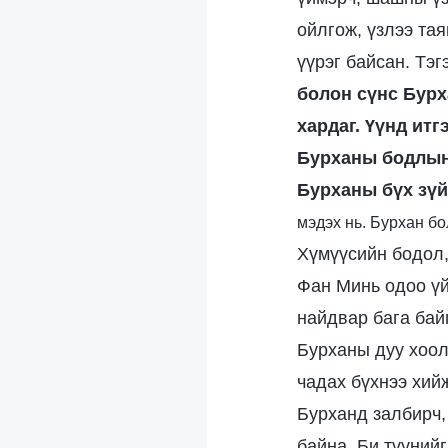
ойлгож, үзлээ тая
үүрэг байсан. Тэг
болон сүнс Бурх
хардаг. Үүнд итг
Бурханы бодлын 
Бурханы бүх зүй
мэдэх нь. Бурхан бо
Хүмүүсийн бодол,
Фан Минь одоо үй
найдвар бага бай
Бурханы дуу хоол
чадах бүхнээ хийж
Бурханд залбирч,
байна. Би түүнийг