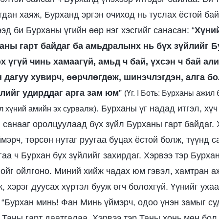
гдан хаяж, Бурханд эргэн очиход нь туслах ёстой бай
ээд би Бурханы үгийн өөр нэг хэсгийг санасан: “
Хүний
аны гарт байдаг ба амьдралынх нь бүх зүйлийг 
эх үгүй чинь хамаагүй, амьд ч бай, үхсэн ч бай ал
дагуу хувирч, өөрчлөгдөж, шинэчлэгдэн, алга бо
лийг удирддаг арга зам юм
”
(Үг. I Боть: Бурханы ажил
. Бурханы үг надад итгэл, хүч
л хүний амийн эх сурвалж)
 санааг оролцуулаад бүх зүйл Бурханы гарт байдаг. 
мэрч, төрсөн нутаг руугаа буцах ёстой болж, түүнд 
гаа ч Бурхан бүх зүйлийг захирдаг. Хэрвээ тэр Бурха
ойг ойлгоно. Миний хийж чадах юм гэвэл, хамтран 
, хэрэг дуусах хүртэл бууж өгч болохгүй. Үүнийг уха
 “Бурхан минь! Фан Минь үймэрч, одоо үнэн замыг су
 Таны гарт даатгалаа. Хэрвээ тэр Таны хонь мөн бол