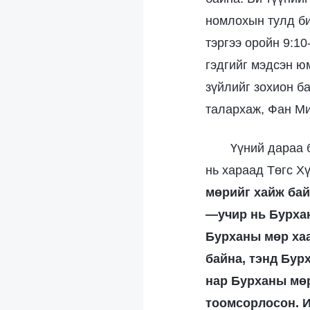
номлохын тулд би
тэргээ оройн 9:10
гэдгийг мэдсэн юм
зүйлийг зохион б
талархаж, Фан Ми
Үүний дараа 
нь хараад Төгс Хү
мөрийг хайж бай
—учир нь Бурхан
Бурханы мөр хаа
байна, тэнд Бурх
нар Бурханы мөри
тоомсорлосон. И