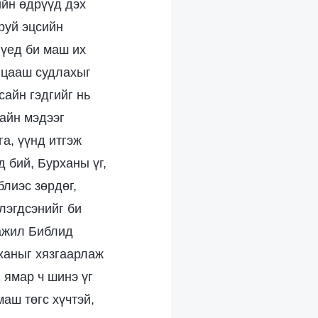
ийн өдрүүд дэх
руй эцсийн
 үед би маш их
 цааш судлахыг
сайн гэдгийг нь
сайн мэдээг
а, үүнд итгэж
 бий, Бурханы үг,
лиэс зөрдөг,
лэгдсэнийг би
 ажил Библид
рханыг хязгаарлаж
 ямар ч шинэ үг
маш төгс хүчтэй,