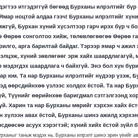
дэгтээ итгэдэггүй бөгөөд Бурханы илрэлтийг бүр 
Ямар ноцтой алдаа гээч! Бурханы илрэлтийг хүни
жгүй, Бурхан хүний хүсэлтээр гарч ирэх бүр ч б
э Өөрөө сонголтоо хийж, төлөвлөгөөгөө Өөрөө га
рилго, арга барилтай байдаг. Тэрээр ямар ч ажил 
лэлцэж, хүний зөвлөгөөг эрж хайх шаардлагагүй, 
 мэдэгдэх шаардлага ч байхгүй. Энэ бол хүн бүр
ар юм. Та нар Бурханы илрэлтийг нүдээр үзэж, 
эд өөрсдийнхөө үзлээс холдох ёстой. Та нар Бурх
үй, Түүнийг өөрийнхөө баригдмал сэтгэлгээнд хо
гүй. Харин та нар Бурханы мөрийг хэрхэн хайх ёс
н хүлээн авах ёстой, Бурханы шинэ ажилд хэрхэн
рсдөөсөө асуух хэрэгтэй; хүний хийх ёстой зүйл б
рханыг таньж мэдэх нь. Бурханы илрэлт шинэ эрин үеийг а