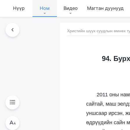
Нүүр
Ном
Видео
Магтан дуунууд
Христийн шүүх суудлын өмнөх ту
94. Бур
2011 оны нам
сайтай, маш эелд
уншсаар ирсэн, ж
өдрүүдийн сайн м