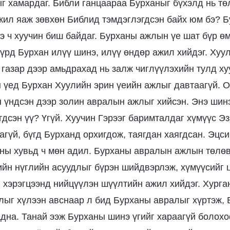
ыг хамардаг. Библи ганцаараа Бурханыг бүхэлд нь т
ажил яаж зөвхөн Библид тэмдэглэгдсэн байх юм бэ? 
ээ ч хуучин биш байдаг. Бурханы ажлын үе шат бүр ө
бүрд Бурхан илүү шинэ, илүү өндөр ажил хийдэг. Хуу
 газар дээр амьдрахад нь залж чиглүүлэхийн тулд ху
 үед Бурхан Хуулийн эрин үеийн ажлыг давтаагүй. О
 үндсэн дээр золин авралын ажлыг хийсэн. Энэ шин
гдсэн үү? Үгүй. Хуучин Гэрээг баримталдаг хүмүүс Э
агүй, бүгд Бурханд орхигдож, таягдан хаягдсан. Эцс
ны хувьд ч мөн адил. Бурханы авралын ажлын төлө
ийн нүглийн асуудлыг бүрэн шийдвэрлэж, хүмүүсийг 
 хэрэгцээнд нийцүүлэн шүүлтийн ажил хийдэг. Хурга
ыг хүлээн авснаар л бид Бурханы авралыг хүртэж,
дна. Танай ээж Бурханы шинэ үгийг хараагүй болох