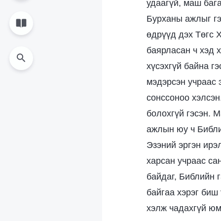
удаагүй, маш баг
Бурханы ажлыг гэ
өдрүүд дэх Төгс 
баярласан ч хэд 
хүсэхгүй байна гэ
мэдэрсэн учраас 
сонссоноо хэлсэн
болохгүй гэсэн. 
ажлын юу ч Библи
Эзэний эргэн ирэ
харсан учраас са
байдаг, Библийн 
байгаа хэрэг биш
хэлж чадахгүй юм 