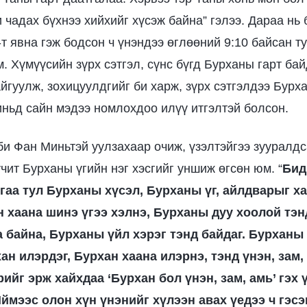
 чадах бүхнээ хийхийг хүсэж байна” гэлээ. Дараа нь 
-т явна гэж бодсон ч үнэндээ өглөөний 9:10 байсан т
. Хүмүүсийн зүрх сэтгэл, сүнс бүгд Бурханы гарт бай
айгуулж, зохицуулдгийг би харж, зүрх сэтгэлдээ Бурх
ньд сайн мэдээ номлохдоо илүү итгэлтэй болсон.
би Фан Миньтэй уулзахаар очиж, үзэлтэйгээ зууралдс
чит Бурханы үгийн нэг хэсгийг уншиж өгсөн юм. “
Бид
гаа тул Бурханы хүсэл, Бурханы үг, айлдварыг ха
 хаана шинэ үгээ хэлнэ, Бурханы дуу хоолой тэн
 байна, Бурханы үйл хэрэг тэнд байдаг. Бурханы
ан илэрдэг, Бурхан хаана илэрнэ, тэнд үнэн, зам,
йг эрж хайхдаа ‘Бурхан бол үнэн, зам, амь’ гэх 
ймээс олон хүн үнэнийг хүлээн авах үедээ ч гэс