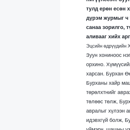
тулд ерөн есөн 
дүрэм журмыг ч 
санаа зорилго, т
аливааг хийх арг
Эцсийн өдрүүдийн Х
Зуун хониноос нэ
орхино. Хүмүүсийг
харсан. Бурхан Өө
Бурханы хайр маш
төрөлхтнийг авра
төлөөс төлж, Бур
авралыг хүлээн а
идэвхгүй болж, Б
үймэрч, шашны үз