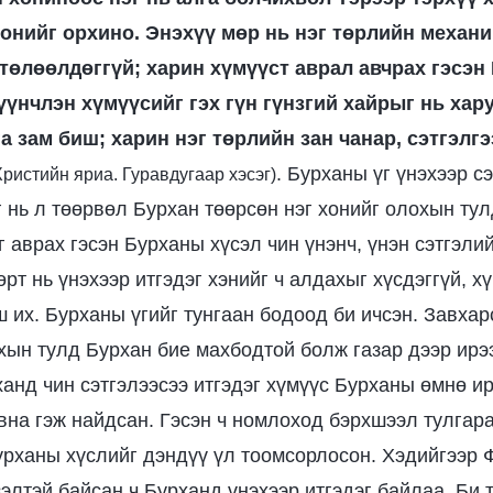
хонийг орхино. Энэхүү мөр нь нэг төрлийн механи
төлөөлдөггүй; харин хүмүүст аврал авчрах гэсэн
үүнчлэн хүмүүсийг гэх гүн гүнзгий хайрыг нь хару
а зам биш; харин нэг төрлийн зан чанар, сэтгэлг
. Бурханы үг үнэхээр с
ристийн яриа. Гуравдугаар хэсэг)
г нь л төөрвөл Бурхан төөрсөн нэг хонийг олохын тул
 аврах гэсэн Бурханы хүсэл чин үнэнч, үнэн сэтгэлий
рт нь үнэхээр итгэдэг хэнийг ч алдахыг хүсдэггүй, хү
 их. Бурханы үгийг тунгаан бодоод би ичсэн. Завхар
хын тулд Бурхан бие махбодтой болж газар дээр ирэ
ханд чин сэтгэлээсээ итгэдэг хүмүүс Бурханы өмнө и
вна гэж найдсан. Гэсэн ч номлоход бэрхшээл тулгара
урханы хүслийг дэндүү үл тоомсорлосон. Хэдийгээр 
элтэй байсан ч Бурханд үнэхээр итгэдэг байлаа. Би 