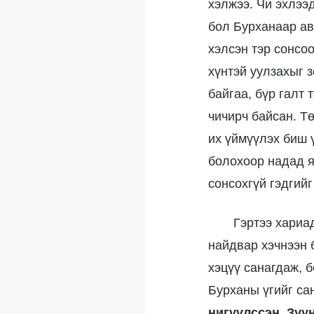
хэлжээ. Чи эхлээ
бол Бурханаар ав
хэлсэн тэр сонсо
хүнтэй уулзахыг 
байгаа, бүр галт 
чичирч байсан. Тө
их үймүүлэх биш 
болохоор надад я
сонсохгүй гэдгий
Гэртээ хариа
найдвар хэчнээн 
хэцүү санагдаж, 
Бурханы үгийг са
нигүүлссэн. Зуу