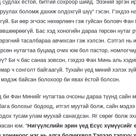
д судлах ёстой, битгий сохроор шийд. Эзэний эргэн 
руулах боломж дахиж олдохгүй шүү” гэсэн. Гэхдээ на
огүй. Би өөр эгчээс нөхөрлөөч гэж гуйсан боловч Фан
зөвшөөрөөгүй. Бас хэд хоногийн дараа төрсөн нутаг 
тэрэгний тасалбараа авчихсан гэж хэлсэн. Сэтгэл нь 
рсөн нутагтаа буцаад очих юм бол пастор, номлогчид
үү? Би ч бас санаа зовсон, гэхдээ Фан Минь аль хэд
мар ч сонголт байгаагүй. Тухайн үед миний хэлэх зү
г мэдэж байсан болохоор би явах ёстой болсон.
д би Фан Минийг нутагтаа очсоны дараа түүнд сайн 
бага болохыг бодоод, итгэл муутай болж, сайн мэдээ
бодох тусам улам муухай санагдсан. Яг сөрөг болж эх
насан юм. “
Нигүүлслийн эрин үед Есүс хүмүүсийг 
н хониноос нэг нь алга болчихвол Тэрээр тэрхүү