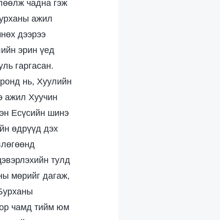
өлөөлж чадна гэж
Бурханы ажил
мнөх дээрээ
лийн эрин үед
уль гаргасан.
ронд нь, Хуулийн
э ажил Хуучин
зэн Есүсийн шинэ
ийн өдрүүд дэх
влөгөөнд
цэвэрлэхийн тулд
ны мөрийг дагаж,
 Бурханы
оор чамд тийм юм