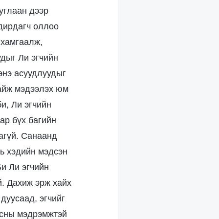
углаан дээр
удирдагч оллоо
 хамгаалж,
удыг Ли эгчийн
 энэ асуудлуудыг
байж мэдээлэх юм
и, Ли эгчийн
ар бүх багийн
агүй. Санаанд
ль хэдийн мэдсэн
Би Ли эгчийн
. Дахиж эрж хайх
 дуусаад, эгчийг
 ёсны мэдрэмжтэй