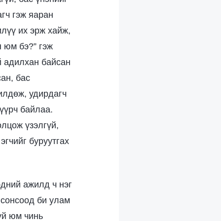
агч гэж яаран
лүү их эрж хайж,
н юм бэ?” гэж
й адилхан байсан
ан, бас
чилдөж, удирдагч
үүрч байлаа.
олцож үзэлгүй,
эгчийг буруутгах
эдний ажилд ч нэг
 сонсоод би улам
үй юм чинь