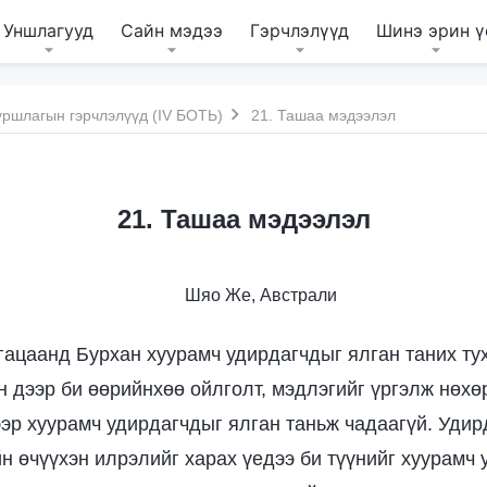
Уншлагууд
Сайн мэдээ
Гэрчлэлүүд
Шинэ эрин ү
уршлагын гэрчлэлүүд (IV БОТЬ)
21. Ташаа мэдээлэл
21. Ташаа мэдээлэл
Шяо Же, Австрали
гацаанд Бурхан хуурамч удирдагчдыг ялган таних ту
н дээр би өөрийнхөө ойлголт, мэдлэгийг үргэлж нөхө
эр хуурамч удирдагчдыг ялган таньж чадаагүй. Удир
йн өчүүхэн илрэлийг харах үедээ би түүнийг хуурамч 