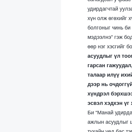
удирдагчтай уулза
хүн олж өгөхийг х
болгоныг чинь би
мэдээлнэ” гэж бо
өөр нэг хэсгийг б
асуудлыг үл тоо
гарсан гажуудал
талаар илүү ихи
дээр нь очдоггү
хүндрэл бэрхшээ
эсвэл хэдхэн үг 
Би “Манай удирда
ажлын асуудлыг ш
тухайн үед бас тэ