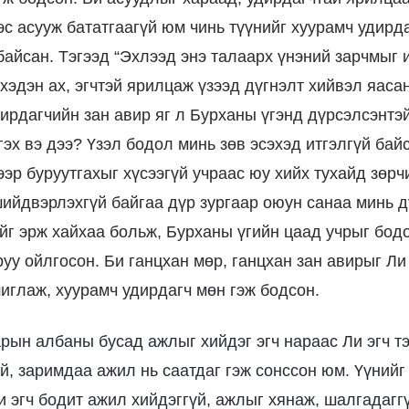
эс асууж бататгаагүй юм чинь түүнийг хуурамч удирд
байсан. Тэгээд “Эхлээд энэ талаарх үнэний зарчмыг и
хэдэн ах, эгчтэй ярилцаж үзээд дүгнэлт хийвэл яаса
дирдагчийн зан авир яг л Бурханы үгэнд дүрсэлсэнтэ
эх вэ дээ? Үзэл бодол минь зөв эсэхэд итгэлгүй байс
ээр буруутгахыг хүсээгүй учраас юу хийх тухайд зөр
ийдвэрлэхгүй байгаа дүр зургаар оюун санаа минь д
ийг эрж хайхаа больж, Бурханы үгийн цаад учрыг бод
уу ойлгосон. Би ганцхан мөр, ганцхан зан авирыг Ли 
иглаж, хуурамч удирдагч мөн гэж бодсон.
арын албаны бусад ажлыг хийдэг эгч нараас Ли эгч т
үй, заримдаа ажил нь саатдаг гэж сонссон юм. Үүнийг
Ли эгч бодит ажил хийдэггүй, ажлыг хянаж, шалгадагг