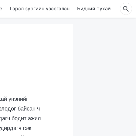
е
Гэрэл зургийн үзэсгэлэн
Бидний тухай
хай үнэнийг
рлөдөг байсан ч
дагч бодит ажил
удирдагч гэж