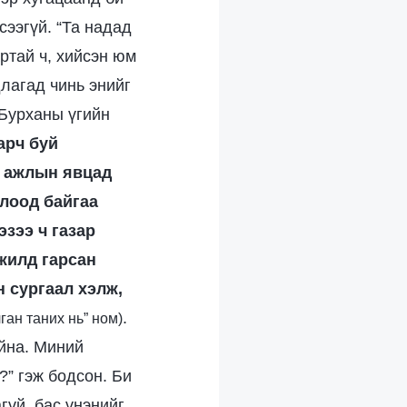
сээгүй. “Та надад
артай ч, хийсэн юм
длагад чинь энийг
 Бурханы үгийн
арч буй
, ажлын явцад
олоод байгаа
эзээ ч газар
жилд гарсан
 сургаал хэлж,
.
ган таних нь” ном)
йна. Миний
” гэж бодсон. Би
гүй, бас үнэнийг