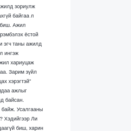
 ажилд зориулж
хгүй байгаа л
 биш. Ажил
эрэмбэлэх ёстой
и эгч таны ажилд
 л ингэж
ажил хариуцаж
аа. Зарим зүйл
ах хэрэгтэй”
имдаа ажлыг
нд байсан.
 байж. Усалгааны
? Хэдийгээр Ли
даагүй биш, харин