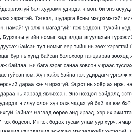
йдвэрлэхгүй бол хуурамч удирдагч мөн, би энэ асууд
лэх хэрэгтэй. Тэгвэл, шударга ёсны мэдрэмжтэйг ми
, намайг үнэлж ч магадгүй!” гэж бодсон. Тухайн үед 
, Бурханы үгийн номыг хадгалдаг агуулахын түрээси
 дуусах байсан тул номыг өөр тийш нь зөөх хэрэгтэй
рцаг бүр нь хүнд байсан болохоор ганцаараа зөөхөд 
аж байлаа. Би бага зэрэг санаа зовсон учраас тусла
аас гуйсан юм. Хүн хайж байна гэж удирдагч үргэлж х
өрсний дараа хэн ч ирээгүй. Эцэст нь хоёр ах ирж, н
 дараа нь яараад явчихсан. Энэ нөхцөл байдалд сэтг
 удирдагч илүү олон хүн олж чадахгүй байгаа юм бэ?
ихгүй байна? Яагаад өөрөө энд ирээд, хэр их ажилта
 гэж бодсон. Ингэж бодох тусам улам уур хүрч, ямар
 цаашид удирдагчид асуудал мэдээлэхийг хүсээгүй. Т