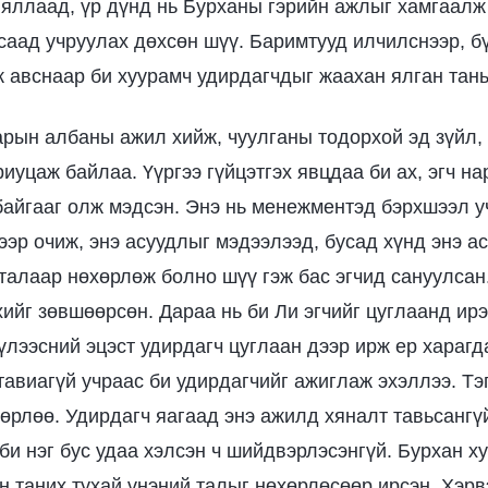
 яллаад, үр дүнд нь Бурханы гэрийн ажлыг хамгаалж
 саад учруулах дөхсөн шүү. Баримтууд илчилснээр, б
ж авснаар би хуурамч удирдагчдыг жаахан ялган тан
арын албаны ажил хийж, чуулганы тодорхой эд зүйл,
иуцаж байлаа. Үүргээ гүйцэтгэх явцдаа би ах, эгч на
байгааг олж мэдсэн. Энэ нь менежментэд бэрхшээл у
дээр очиж, энэ асуудлыг мэдээлээд, бусад хүнд энэ а
 талаар нөхөрлөж болно шүү гэж бас эгчид сануулсан
хийг зөвшөөрсөн. Дараа нь би Ли эгчийг цуглаанд ирэ
үлээсний эцэст удирдагч цуглаан дээр ирж ер харагда
тавиагүй учраас би удирдагчийг ажиглаж эхэллээ. Тэ
гөрлөө. Удирдагч яагаад энэ ажилд хяналт тавьсангү
би нэг бус удаа хэлсэн ч шийдвэрлэсэнгүй. Бурхан х
н таних тухай үнэний талыг нөхөрлөсөөр ирсэн. Хэрв