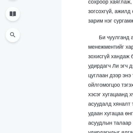
сохроор хаяглаж,
зогсохгүй, ажилд
зарим нэг сургам
Би чуулганд 
менежментийг хар
зохисгүй хандаж 
удирдагч Ли эгч 
цуглаан дээр энэ
ойлгомогцоо тэгэ
хэсэг хугацаанд х
асуудалд хяналт 
удаан хугацаа өн
асуудлын талаар 
удирдагчдыг ялга