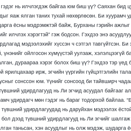
 гэдэг нь илчлэгдэж байгаа юм биш үү? Саяхан бид ц
дыг яаж ялган таних тухай нөхөрлөсөн. Би хуурамч 
ударга ёсны мэдрэмжтэй байж, Бурханы гэрийн ажлыг
йг илчлэх хэрэгтэй” гэж бодсон. Гэхдээ энэ асуудлу
рдлагад мэдээлэхийг хүссэн ч сэтгэл тавгүйтсэн. Би
й, үнэнийг ойлгосон хүмүүстэй уулзаж, хэлэлцээгүй 
лган, дураараа хэрэг болох биш үү? Гэхдээ тэр үед б
эй ярилцахаар ирж, эгчийн үүргийн гүйцэтгэлийн тала
усныг сонссон юм. Үүнийг сонсоод би тайвширч чада
 түвшний удирдлагууд нь Ли эгчид асуудал байгааг а
амч удирдагч мөн гэдэг нь бараг тодорхой байлаа. “
 түвшний удирдлагуудад нь даруйхан мэдээлэх ёстой
й бол дээд түвшний удирдлагууд нь Ли эгчийг шалгаж
 ялган таньсан, хэн асуудлыг нь олж мэдэж, шударга