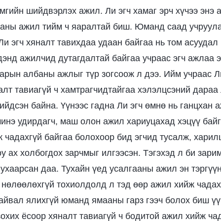
амгийн шийдвэрлэх ажил. Ли эгч хамаг эрч хүчээ энэ
аны ажил тийм ч яаралтай биш. Юманд саад учруула
Ли эгч хяналт тавихдаа удаан байгаа нь том асуудал
дэнд ажилчид дутагдалтай байгаа учраас эгч ажлаа 
арын албаны ажлыг түр зогсоож л дээ. Ийм учраас Л
налт тавиагүй ч хамтрагчидтайгаа хэлэлцсэний дараа
ийдсэн байна. Үүнээс гадна Ли эгч өмнө нь ганцхан 
шинэ удирдагч, маш олон ажил хариуцахад хэцүү байг
ж чадахгүй байгаа болохоор бид эгчид тусалж, харилц
оу ах холбогдох зарчмыг илгээсэн. Тэгэхэд л би зар
 ухаарсан даа. Тухайн үед усалгааны ажил эн тэргүү
нөлөөлөхгүй тохиолдолд л тэд өөр ажил хийж чадах
йвал ялихгүй юманд ямааны гарз гээч болох биш үү
зохих ёсоор хяналт тавиагүй ч бодитой ажил хийж ча