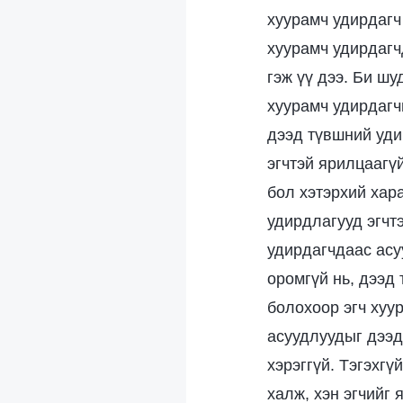
хуурамч удирдагч
хуурамч удирдагч
гэж үү дээ. Би ш
хуурамч удирдагчи
дээд түвшний уди
эгчтэй ярилцаагү
бол хэтэрхий хара
удирдлагууд эгчт
удирдагчдаас асу
оромгүй нь, дээд
болохоор эгч хуур
асуудлуудыг дээд
хэрэггүй. Тэгэхгү
халж, хэн эгчийг