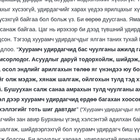
хыг хүсээгүй, удирдагчийг харах үедээ ярилцахыг хү
үсэхгүй байгаа бол больж үз. Би өөрөө дуусгана. Ям
 санаж байгаа. Цаг нь ирэхээр би дээд түвшний удир
дсон. Тэгээд хуурамч удирдагчдыг ялган таних тухай
одлоо. “
Хуурамч удирдагчид бас чуулганы ажилд г
мсорлодог. Асуудлыг даруй тодорхойлж, шийдэж
, осол эндлийг арилгахын төлөө яг үнэндээ юу б
йг олж мэдэж, хянаж шалгаж, ойлгохын тулд тэд х
й. Бушуухан салж санаа амрахын тулд чуулганы а
л дээр хуурамч удирдагчид ердөө багахан хоосон
хэллэгийг тоть шиг давтдаг
”
(“Хуурамч удирдагчдыг ял
гчийн зан авир Бурханы үгэнд хэлсэнтэй адилхан ба
алгаж, шийдвэрлэхгүй бол хуурамч удирдагч биш үү?
гж бодсон. Би асуудлыг хараад, удирдагчтай ярилцаа