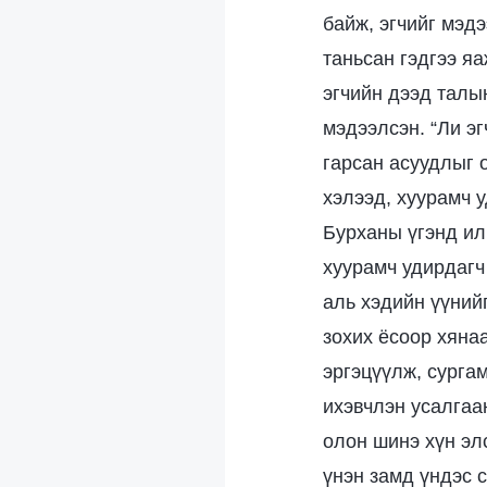
байж, эгчийг мэд
таньсан гэдгээ я
эгчийн дээд талы
мэдээлсэн. “Ли э
гарсан асуудлыг 
хэлээд, хуурамч у
Бурханы үгэнд ил
хуурамч удирдагч
аль хэдийн үүний
зохих ёсоор хянаа
эргэцүүлж, сургам
ихэвчлэн усалгаа
олон шинэ хүн эл
үнэн замд үндэс 