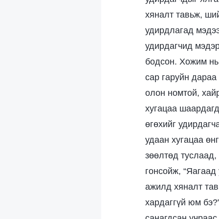
хяналт тавьж, ши
удирдлагад мэдээ
удирдагчид мэдэрч
бодсон. Хожим нь
сар гаруйн дараа
олон номтой, хай
хугацаа шаардагд
өгөхийг удирдагч
удаан хугацаа өнг
зөөлтөд туслаад,
гонсойж, “Яагаад
ажилд хяналт тав
хардаггүй юм бэ?”
санагдсан учраас