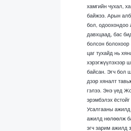
хамгийн чухал, х
байжээ. Арын алб
бол, одоохондоо 
давхцаад, бас би
болсон болохоор 
цаг тухайд нь хя
хэрэгжүүлэхээр ш
байсан. Эгч бол 
дээр хяналт тавь
гэлээ. Энэ үед Ж
эрэмбэлэх ёстойг
Усалгааны ажилд 
ажилд нөлөөлж ба
эгч зарим ажилд 