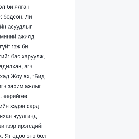
эл би ялган
ж бодсон. Ли
ийн асуудлыг
, миний ажилд
үй” гэж би
гийг бас харуулж,
адилхан, эгч
хад Жоу ах, “Бид
Эгч зарим ажлыг
, өөрийгөө
лийн хэдэн сард
аяхан чуулганд
шинээр ирэгсдийг
. Яг одоо энэ бол