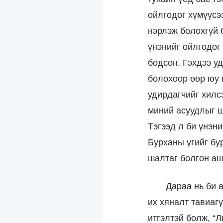
ойлгодог хүмүүсэ
нэрлэж болохгүй 
үнэнийг ойлгодог 
бодсон. Гэхдээ у
болохоор өөр юу г
удирдагчийг хилс
миний асуудлыг ш
Тэгээд л би үнэн
Бурханы үгийг бур
шалтаг болгон аш
Дараа нь би 
их хяналт тавиаг
итгэлтэй болж, “