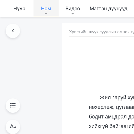
Нүүр
Ном
Видео
Магтан дуунууд
Христийн шүүх суудлын өмнөх т
Жил гаруй ху
нөхөрлөж, цуглаа
бодит амьдрал дэ
хийхгүй байгааги