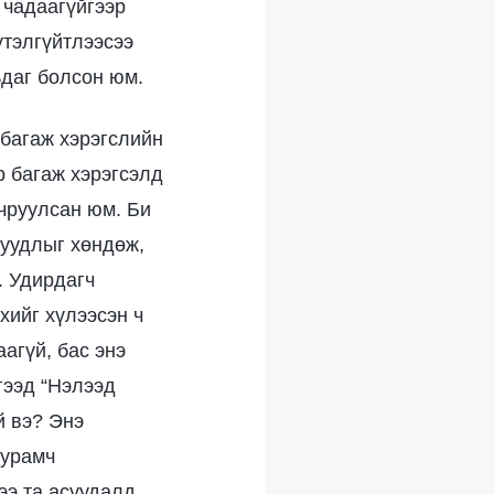
 чадаагүйгээр
үтэлгүйтлээсээ
ьдаг болсон юм.
 багаж хэрэгслийн
р багаж хэрэгсэлд
чруулсан юм. Би
суудлыг хөндөж,
. Удирдагч
хийг хүлээсэн ч
агүй, бас энэ
гээд “Нэлээд
й вэ? Энэ
уурамч
ээ та асуудалд