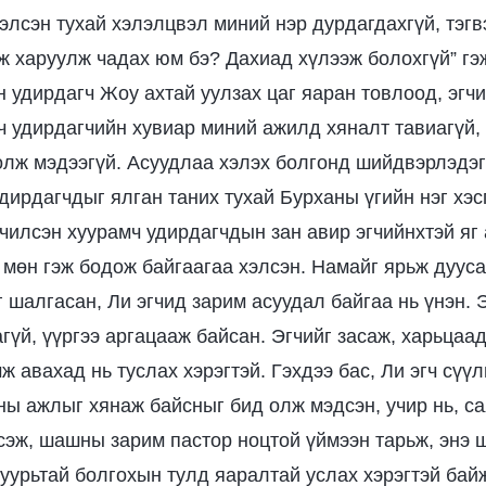
ээлсэн тухай хэлэлцвэл миний нэр дурдагдахгүй, тэгв
аж харуулж чадах юм бэ? Дахиад хүлээж болохгүй” гэ
н удирдагч Жоу ахтай уулзах цаг яаран товлоод, эгч
гч удирдагчийн хувиар миний ажилд хяналт тавиагүй
олж мэдээгүй. Асуудлаа хэлэх болгонд шийдвэрлэдэгг
дирдагчдыг ялган таних тухай Бурханы үгийн нэг хэс
чилсэн хуурамч удирдагчдын зан авир эгчийнхтэй яг 
 мөн гэж бодож байгаагаа хэлсэн. Намайг ярьж дууса
г шалгасан, Ли эгчид зарим асуудал байгаа нь үнэн. 
гүй, үүргээ аргацааж байсан. Эгчийг засаж, харьцаад
ж авахад нь туслах хэрэгтэй. Гэхдээ бас, Ли эгч сүү
ны ажлыг хянаж байсныг бид олж мэдсэн, учир нь, с
сэж, шашны зарим пастор ноцтой үймээн тарьж, энэ 
суурьтай болгохын тулд яаралтай услах хэрэгтэй байж