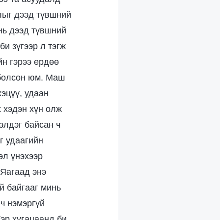
лыг дээд түвшний
нь дээд түвшний
би зүгээр л тэгж
йн гэрээ ердөө
 болсон юм. Маш
хэцүү, удаан
х хэдэн хүн олж
элдэг байсан ч
эг удаагийн
эл үнэхээр
 Яагаад энэ
й байгааг минь
 ч нэмэргүй
эр хугацаанд би