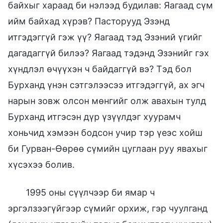
байхыг хараад би нэлээд будилав: Яагаад сүм
ийм байхад хүрэв? Пасторууд Эзэнд
итгэдэггүй гэж үү? Яагаад тэд Эзэний үгийг
дагадаггүй билээ? Яагаад тэдэнд Эзэнийг гэх
хүндлэл өчүүхэн ч байдаггүй вэ? Тэд бол
Бурханд үнэн сэтгэлээсээ итгэдэггүй, ах эгч
нарын зовж олсон мөнгийг олж авахын тулд
Бурханд итгэсэн дүр үзүүлдэг хуурамч
хоньчид хэмээн бодсон учир тэр үеэс хойш
би Гурван-Өөрөө сүмийн цуглаан руу явахыг
хүсэхээ болив.
1995 оны сүүлчээр би ямар ч
эргэлзээгүйгээр сүмийг орхиж, гэр чуулганд