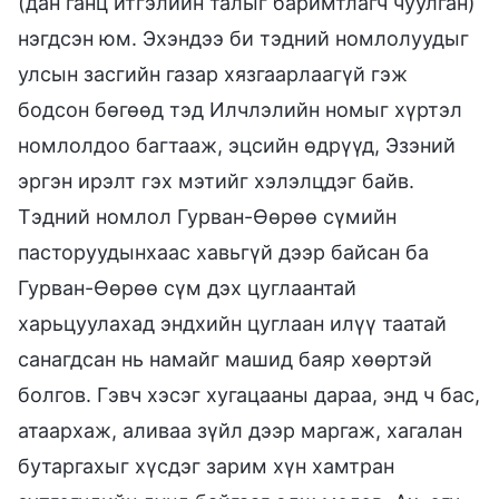
(дан ганц итгэлийн талыг баримтлагч чуулган)
нэгдсэн юм. Эхэндээ би тэдний номлолуудыг
улсын засгийн газар хязгаарлаагүй гэж
бодсон бөгөөд тэд Илчлэлийн номыг хүртэл
номлолдоо багтааж, эцсийн өдрүүд, Эзэний
эргэн ирэлт гэх мэтийг хэлэлцдэг байв.
Тэдний номлол Гурван-Өөрөө сүмийн
пасторуудынхаас хавьгүй дээр байсан ба
Гурван-Өөрөө сүм дэх цуглаантай
харьцуулахад эндхийн цуглаан илүү таатай
санагдсан нь намайг машид баяр хөөртэй
болгов. Гэвч хэсэг хугацааны дараа, энд ч бас,
атаархаж, аливаа зүйл дээр маргаж, хагалан
бутаргахыг хүсдэг зарим хүн хамтран