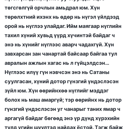
төгсгөлгүй орчлын амьдрал юм. Хүн
төрөлхтний ихэнх нь өдөр нь нүгэл үйлдээд
орой нь нүглээ улайдаг. Ийм маягаар нүглийн
тахил хүний хувьд үүрд хүчинтэй байдаг ч
энэ нь хүнийг нүглээс аварч чадахгүй. Хүн
завхарсан зан чанартай байсаар байгаа тул
авралын ажлын хагас нь л гүйцэлдсэн…
Нүглээс илүү гүн нэвчсэн энэ нь Сатаны
суулгасан, хүний дотор гүнзгий үндэслэсэн
зүйл юм. Хүн өөрийнхөө нүглийг мэддэг
болох нь маш амаргүй; тэр өөрийнх нь дотор
гүнзгий үндэслэсэн уг чанарыг таних ямар ч
аргагүй байдаг бөгөөд энэ үр дүнд хүрэхийн
тулд үгийн шүүлтэд найдах ёстой. Тэгж байж