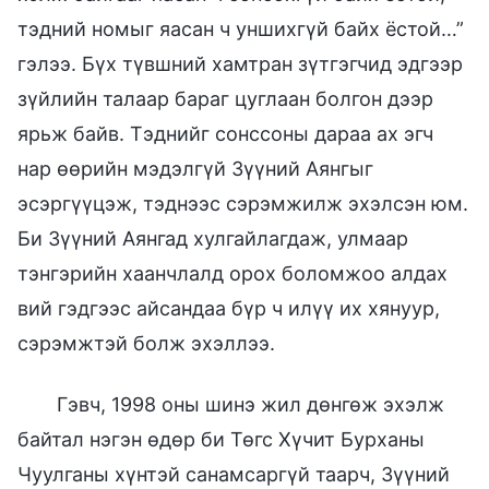
тэдний номыг яасан ч уншихгүй байх ёстой…”
гэлээ. Бүх түвшний хамтран зүтгэгчид эдгээр
зүйлийн талаар бараг цуглаан болгон дээр
ярьж байв. Тэднийг сонссоны дараа ах эгч
нар өөрийн мэдэлгүй Зүүний Аянгыг
эсэргүүцэж, тэднээс сэрэмжилж эхэлсэн юм.
Би Зүүний Аянгад хулгайлагдаж, улмаар
тэнгэрийн хаанчлалд орох боломжоо алдах
вий гэдгээс айсандаа бүр ч илүү их хянуур,
сэрэмжтэй болж эхэллээ.
Гэвч, 1998 оны шинэ жил дөнгөж эхэлж
байтал нэгэн өдөр би Төгс Хүчит Бурханы
Чуулганы хүнтэй санамсаргүй таарч, Зүүний