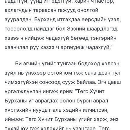
авдаггүй, үүнд итгэдэггүй, харин ч пастор,
ахлагчдын тараасан гажууд онолтой
зууралдан, Бурханд итгэхдээ өөрсдийн үзэл,
төсөөлөлд найддаг бол Эзэний шаардлагад
хэзээ ч нийцэж чадахгүй бөгөөд тэнгэрийн
хаанчлал руу хэзээ ч өргөгдөж чадахгүй.”
Би эгчийн үгийг тунгаан бодоход хэлсэн
зүйл нь үнэхээр ортой юм гэж санагдсан тул
чимээгүйхэн сонсоод сууж байлаа. Эгч цааш
үргэлжлүүлэн ингэж ярив: “Төгс Хүчит
Бурханы үг аврагдах болон бүрэн аврал
хүртэхийн нууцыг аль хэдийн илчилсэн,
иймээс Төгс Хүчит Бурханы үгийг харж, энэ
тухай юу гэж хэлэхийг нь үзэцгээе. Төгс