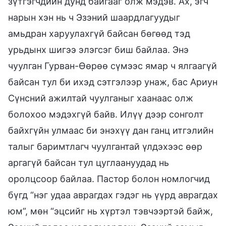
зүтгэгчдийн дунд байгааг олж мэдэв. Ах, эгч
нарын хэн нь ч Эзэний шаардлагуудыг
амьдран харуулахгүй байсан бөгөөд тэд
урьдынх шигээ элэгсэг биш байлаа. Энэ
чуулган Гурван-Өөрөө сүмээс ямар ч ялгаагүй
байсан тул би ихэд сэтгэлээр унаж, бас Ариун
Сүнсний ажилтай чуулганыг хаанаас олж
болохоо мэдэхгүй байв. Илүү дээр сонголт
байхгүйн улмаас би энэхүү дан ганц итгэлийн
талыг баримтлагч чуулгантай үлдэхээс өөр
аргагүй байсан тул цуглаануудад нь
оролцсоор байлаа. Пастор болон номлогчид
бүгд “нэг удаа аврагдах гэдэг нь үүрд аврагдах
юм”, мөн “эцсийг нь хүртэл тэвчээртэй байж,