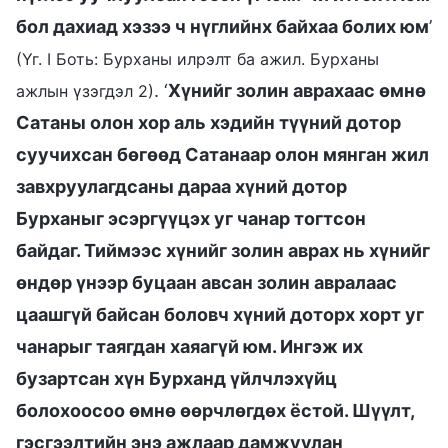
бол дахиад хэзээ ч нүглийнх байхаа болих юм
’
(Үг. I Боть: Бурханы илрэлт ба ажил. Бурханы
. ‘
Хүнийг золин аврахаас өмнө
ажлын үзэгдэл 2)
Сатаны олон хор аль хэдийн түүний дотор
суучихсан бөгөөд Сатанаар олон мянган жил
завхруулагдсаны дараа хүний дотор
Бурханыг эсэргүүцэх уг чанар тогтсон
байдаг. Тиймээс хүнийг золин аврах нь хүнийг
өндөр үнээр буцаан авсан золин авралаас
цаашгүй байсан боловч хүний доторх хорт уг
чанарыг таягдан хаяагүй юм. Ингэж их
бузартсан хүн Бурханд үйлчлэхүйц
болохоосоо өмнө өөрчлөгдөх ёстой. Шүүлт,
гэсгээлтийн энэ ажлаар дамжуулан