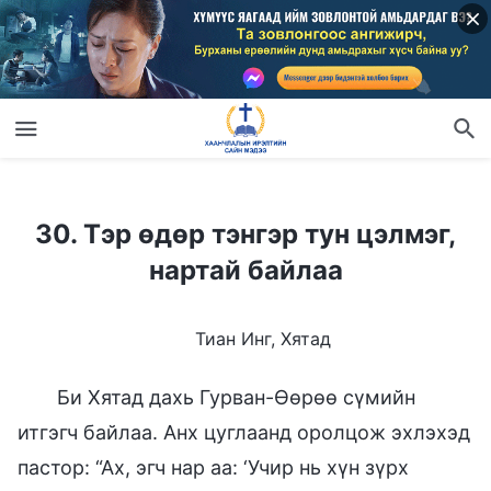
30. Тэр өдөр тэнгэр тун цэлмэг, нартай байлаа
30. Тэр өдөр тэнгэр тун цэлмэг,
нартай байлаа
Тиан Инг, Хятад
Би Хятад дахь Гурван-Өөрөө сүмийн
итгэгч байлаа. Анх цуглаанд оролцож эхлэхэд
пастор: “Ах, эгч нар аа: ‘Учир нь хүн зүрх