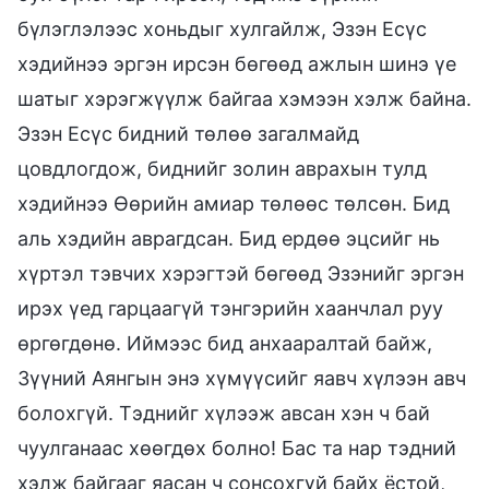
бүлэглэлээс хоньдыг хулгайлж, Эзэн Есүс
хэдийнээ эргэн ирсэн бөгөөд ажлын шинэ үе
шатыг хэрэгжүүлж байгаа хэмээн хэлж байна.
Эзэн Есүс бидний төлөө загалмайд
цовдлогдож, биднийг золин аврахын тулд
хэдийнээ Өөрийн амиар төлөөс төлсөн. Бид
аль хэдийн аврагдсан. Бид ердөө эцсийг нь
хүртэл тэвчих хэрэгтэй бөгөөд Эзэнийг эргэн
ирэх үед гарцаагүй тэнгэрийн хаанчлал руу
өргөгдөнө. Иймээс бид анхааралтай байж,
Зүүний Аянгын энэ хүмүүсийг яавч хүлээн авч
болохгүй. Тэднийг хүлээж авсан хэн ч бай
чуулганаас хөөгдөх болно! Бас та нар тэдний
хэлж байгааг яасан ч сонсохгүй байх ёстой,