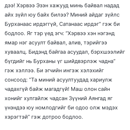
дээ! Хэрвээ Эзэн хажууд минь байвал надад
айх зүйл юу байх билээ? Миний айдаг зүйлс
Бурханаас ирдэггүй, Сатанаас ирдэг” гэж би
бодлоо. Яг тэр үед эгч: “Хэрвээ хэн нэгэнд
ямар нэг асуулт байвал, алив, тэрийгээ
хуваалц. Бидэнд байгаа асуудал, бэрхшээлийг
бүгдийг нь Бурханы үг шийдвэрлэж чадна”
гэж хэллээ. Би эгчийн ингэж хэлэхийг
сонсоод: “Та миний асуултуудад хариулж
чадахгүй байж магадгүй! Маш олон сайн
хонийг хулгайлж чадсан Зүүний Аянгад яг
үнэндээ юу номлодгийг би одоо олж мэдэх
хэрэгтэй” гэж дотроо бодлоо.