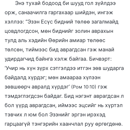
Энэ тухай бодоод би шууд гол зүйлдээ
орж, санаачилга гаргахаар шийдэн, ингэж
хэллээ: “Эзэн Есүс бидний төлөө загалмайд
цовдлогдсон, мөн биднийг золин аврахын
тулд аль хэдийн Өөрийн амиар төлөөс
төлсөн, тиймээс бид аврагдсан гэж манай
удирдагчид байнга хэлж байгаа. Бичвэрт:
‘Учир нь хүн зүрх сэтгэлдээ итгэн зөв шударга
байдалд хүрдэг; мөн амаараа хүлээн
зөвшөөрч авралд хүрдэг’
гэж
(Ром 10:10)
тэмдэглэгдсэн байдаг. Бид нэгэнт аврагдсан л
бол үүрд аврагдсан, иймээс эцсийг нь хүртэл
тэвчих л юм бол Эзэнийг эргэн ирэхэд
гарцаагүй тэнгэрийн хаанчлал руу өргөгдөнө.