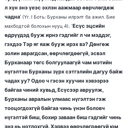
л хүн энэ үеэс эхлэн аажмаар өөрчлөгдөж
чадна
’
(Үг. I Боть: Бурханы илрэлт ба ажил. Бие
. ‘
Есүс эцсийн
махбодтой болохын нууц 4)
өдрүүдэд бууж ирнэ гэдгийг л чи мэддэг,
гэхдээ Тэр яг яаж бууж ирэх вэ? Дөнгөж
золин аврагдсан, өөрчлөгдөөгүй, эсвэл
Бурханаар төгс болгуулаагүй чам мэтийн
нүгэлтэн Бурханы зүрх сэтгэлийн дагуу байж
чадах уу? Одоо ч гэсэн хуучин хэвээрээ
байгаа чиний хувьд, Есүсээр авруулж,
Бурханы авралын улмаас нүгэлтэн гэж
тооцогдохгүй байгаа чинь үнэн боловч
нүгэлтэй биш, бохир заваан биш гэдгийг чинь
энэ нь нотлохгүй. Хэрвээ өөрчлөгдөөгүй юм