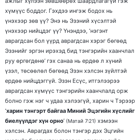
ажлыг хүлээн зөвшөөрөх шаардлагагүй гэж
хүмүүс боддог. Гэхдээ ингэж бодох нь
үнэхээр зөв үү? Энэ нь Эзэний хүсэлтэй
үнэхээр нийцдэг үү? Үнэндээ, ‘нэгэнт
аврагдсан бол үүрд аврагдсан хэрэг бөгөөд
Эзэнийг эргэн ирэхэд бид тэнгэрийн хаанчлал
руу өргөгдөнө’ гэх санаа нь ердөө л хүний
үзэл, төсөөлөл бөгөөд Эзэн хэлсэн зүйлтэй
ердөө нийцдэггүй. Эзэн Есүс, итгэлээрээ
аврагдсан хүмүүс тэнгэрийн хаанчлалд орж
болно гэж нэг ч удаа хэлээгүй, харин ч Тэрээр
‘
харин тэнгэрт байгаа Миний Эцэгийн хүслийг
биелүүлдэг хүн орно
’
хэмээн
(Матай 7:21)
хэлсэн. Аврагдах болон тэнгэр дэх Эцгийн