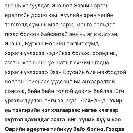
энэ нь харуулдаг. Энэ бол Эзэний эргэн
ирэлтийн дохио юм. Хуулийн эрин үеийн
төгсгөлд сүм нь мал зарж, мөнгө сольдог
газар болсон байсантай энэ нь яг ижилхэн.
Энэ нь, Бурхан Өөрийн ажлыг сүмд
хэрэгжүүлэхээ хэдийнээ больж, оронд нь,
ажлынхаа шинэ үе шатыг сүмийн гадна
хэрэгжүүлэхээр Эзэн Есүсийн бие махбодтой
болсон байснаас үүдсэн.” Би анхааралтай
сонсож, байн байн толгой дохиж байлаа. Эгч
үргэлжлүүлэн: “Эгч ээ, Лук 17:24-26–д: ‘
Учир
нь тэнгэрийн нэг хязгаараас нөгөө хязгаар
хүртэл цахилдаг аянга шиг; хүний Хүү ч бас
Өөрийн өдөртөө тийнхүү байх болно. Гэхдээ