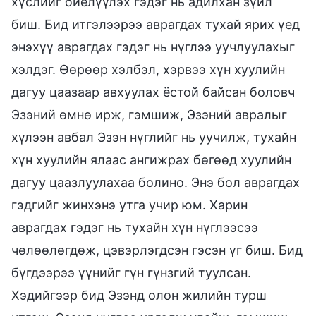
хүслийг биелүүлэх гэдэг нь адилхан зүйл
биш. Бид итгэлээрээ аврагдах тухай ярих үед
энэхүү аврагдах гэдэг нь нүглээ уучлуулахыг
хэлдэг. Өөрөөр хэлбэл, хэрвээ хүн хуулийн
дагуу цаазаар авхуулах ёстой байсан боловч
Эзэний өмнө ирж, гэмшиж, Эзэний авралыг
хүлээн авбал Эзэн нүглийг нь уучилж, тухайн
хүн хуулийн ялаас ангижрах бөгөөд хуулийн
дагуу цаазлуулахаа болино. Энэ бол аврагдах
гэдгийг жинхэнэ утга учир юм. Харин
аврагдах гэдэг нь тухайн хүн нүглээсээ
чөлөөлөгдөж, цэвэрлэгдсэн гэсэн үг биш. Бид
бүгдээрээ үүнийг гүн гүнзгий туулсан.
Хэдийгээр бид Эзэнд олон жилийн турш