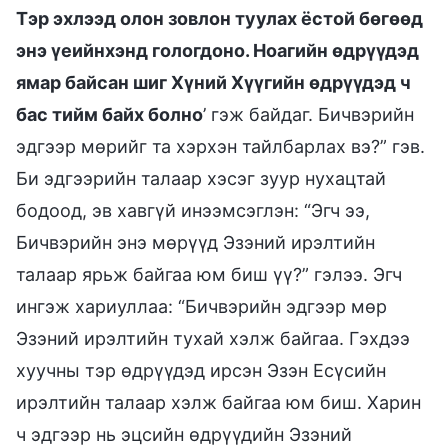
Тэр эхлээд олон зовлон туулах ёстой бөгөөд
энэ үеийнхэнд гологдоно. Ноагийн өдрүүдэд
ямар байсан шиг Хүний Хүүгийн өдрүүдэд ч
бас тийм байх болно
’ гэж байдаг. Бичвэрийн
эдгээр мөрийг та хэрхэн тайлбарлах вэ?” гэв.
Би эдгээрийн талаар хэсэг зуур нухацтай
бодоод, эв хавгүй инээмсэглэн: “Эгч ээ,
Бичвэрийн энэ мөрүүд Эзэний ирэлтийн
талаар ярьж байгаа юм биш үү?” гэлээ. Эгч
ингэж хариуллаа: “Бичвэрийн эдгээр мөр
Эзэний ирэлтийн тухай хэлж байгаа. Гэхдээ
хуучны тэр өдрүүдэд ирсэн Эзэн Есүсийн
ирэлтийн талаар хэлж байгаа юм биш. Харин
ч эдгээр нь эцсийн өдрүүдийн Эзэний