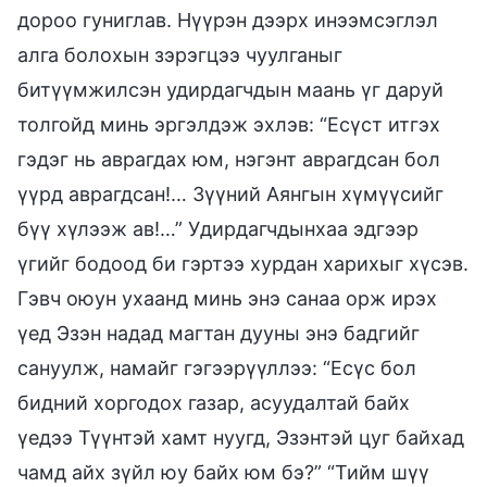
дороо гуниглав. Нүүрэн дээрх инээмсэглэл
алга болохын зэрэгцээ чуулганыг
битүүмжилсэн удирдагчдын маань үг даруй
толгойд минь эргэлдэж эхлэв: “Есүст итгэх
гэдэг нь аврагдах юм, нэгэнт аврагдсан бол
үүрд аврагдсан!… Зүүний Аянгын хүмүүсийг
бүү хүлээж ав!…” Удирдагчдынхаа эдгээр
үгийг бодоод би гэртээ хурдан харихыг хүсэв.
Гэвч оюун ухаанд минь энэ санаа орж ирэх
үед Эзэн надад магтан дууны энэ бадгийг
сануулж, намайг гэгээрүүллээ: “Есүс бол
бидний хоргодох газар, асуудалтай байх
үедээ Түүнтэй хамт нуугд, Эзэнтэй цуг байхад
чамд айх зүйл юу байх юм бэ?” “Тийм шүү