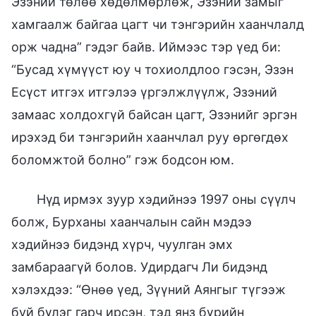
Эзэний төлөө хөдөлмөрлөж, Эзэний замыг
хамгаалж байгаа цагт чи тэнгэрийн хаанчлалд
орж чадна” гэдэг байв. Иймээс тэр үед би:
“Бусад хүмүүст юу ч тохиолдлоо гэсэн, Эзэн
Есүст итгэх итгэлээ үргэлжлүүлж, Эзэний
замаас холдохгүй байсан цагт, Эзэнийг эргэн
ирэхэд би тэнгэрийн хаанчлал руу өргөгдөх
боломжтой болно” гэж бодсон юм.
Нүд ирмэх зуур хэдийнээ 1997 оны сүүлч
болж, Бурханы хаанчалын сайн мэдээ
хэдийнээ бидэнд хүрч, чуулган эмх
замбараагүй болов. Удирдагч Ли бидэнд
хэлэхдээ: “Өнөө үед, Зүүний Аянгыг түгээж
буй бүлэг гарч ирсэн, тэд янз бүрийн