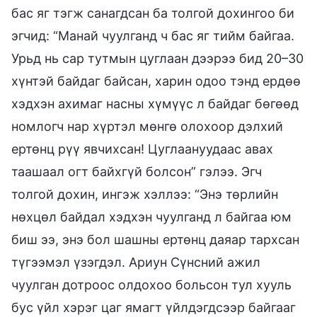
бас яг тэгж санагдсан ба толгой дохингоо би
эгчид: “Манай чуулганд ч бас яг тийм байгаа.
Урьд нь сар тутмын цуглаан дээрээ бид 20–30
хүнтэй байдаг байсан, харин одоо тэнд ердөө
хэдхэн ахимаг насны хүмүүс л байдаг бөгөөд
номлогч нар хүртэл мөнгө олохоор дэлхий
ертөнц рүү явчихсан! Цуглаануудаас авах
таашаал огт байхгүй болсон” гэлээ. Эгч
толгой дохин, ингэж хэллээ: “Энэ төрлийн
нөхцөл байдал хэдхэн чуулганд л байгаа юм
биш ээ, энэ бол шашны ертөнц даяар тархсан
түгээмэл үзэгдэл. Ариун Сүнсний ажил
чуулган дотроос олдохоо больсон тул хууль
бус үйл хэрэг цаг ямагт үйлдэгдсээр байгааг