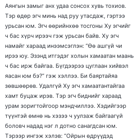
Аянгын замыг анх удаа сонсох хувь тохиов.
Тэр өдөр эгч минь над руу утасдаж, гэртээ
урьсан юм. Эгч өөрийнхөө тосгоны Ху эгчийг
ч бас хүрч ирээч гэж урьсан байв. Ху эгч
намайг хараад инээмсэглэн: “Өө ашгүй чи
ирээ юу. Эзэнд итгэдэг холын хамаатан маань
ч бас ирж байгаа. Бүгдээрээ цуглаан хийвэл
яасан юм бэ?” гэж хэллээ. Би баяртайяа
зөвшөөрөв. Удалгүй Ху эгч хамаатантайгаа
хамт буцаж ирэв. Тэр эгч биднийг хараад
урам зоригтойгоор мэндчиллээ. Хэдийгээр
түүнтэй өмнө нь хэзээ ч уулзаж байгаагүй
боловч надад нэг л дотно санагдсан юм.
Тэрээр ингэж хэлэв: “Ойрын өдрүүдэд