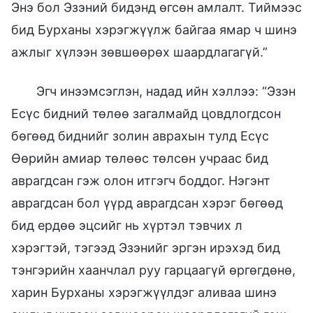
Энэ бол Эзэний бидэнд өгсөн амлалт. Тиймээс
бид Бурханы хэрэгжүүлж байгаа ямар ч шинэ
ажлыг хүлээн зөвшөөрөх шаардлагагүй.”
Эгч инээмсэглэн, надад ийн хэллээ: “Эзэн
Есүс бидний төлөө загалмайд цовдлогдсон
бөгөөд биднийг золин аврахын тулд Есүс
Өөрийн амиар төлөөс төлсөн учраас бид
аврагдсан гэж олон итгэгч боддог. Нэгэнт
аврагдсан бол үүрд аврагдсан хэрэг бөгөөд
бид ердөө эцсийг нь хүртэл тэвчих л
хэрэгтэй, тэгээд Эзэнийг эргэн ирэхэд бид
тэнгэрийн хаанчлал руу гарцаагүй өргөгдөнө,
харин Бурханы хэрэгжүүлдэг аливаа шинэ