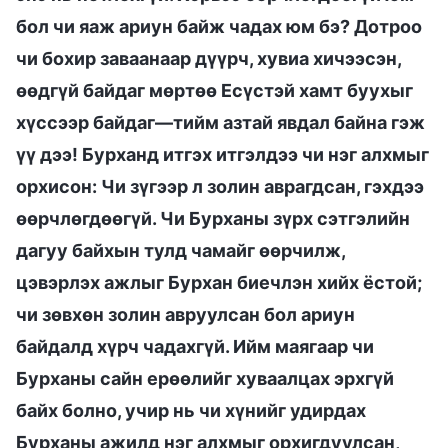
бол чи яаж ариун байж чадах юм бэ? Дотроо
чи бохир заваанаар дүүрч, хувиа хичээсэн,
өөдгүй байдаг мөртөө Есүстэй хамт буухыг
хүссээр байдаг—тийм азтай явдал байна гэж
үү дээ! Бурханд итгэх итгэлдээ чи нэг алхмыг
орхисон: Чи зүгээр л золин аврагдсан, гэхдээ
өөрчлөгдөөгүй. Чи Бурханы зүрх сэтгэлийн
дагуу байхын тулд чамайг өөрчилж,
цэвэрлэх ажлыг Бурхан биечлэн хийх ёстой;
чи зөвхөн золин авруулсан бол ариун
байдалд хүрч чадахгүй. Ийм маягаар чи
Бурханы сайн ерөөлийг хуваалцах эрхгүй
байх болно, учир нь чи хүнийг удирдах
Бурханы ажилд нэг алхмыг орхигдуулсан,