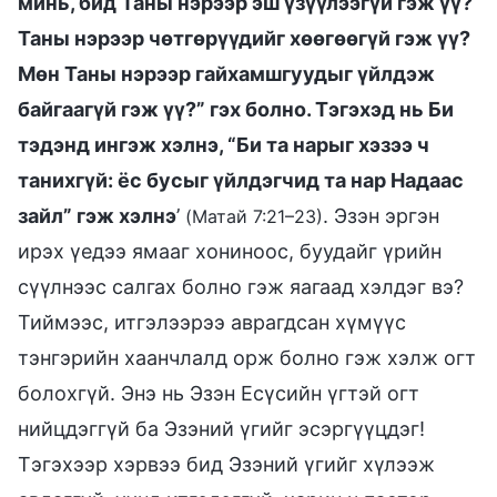
минь, бид Таны нэрээр эш үзүүлээгүй гэж үү?
Таны нэрээр чөтгөрүүдийг хөөгөөгүй гэж үү?
Мөн Таны нэрээр гайхамшгуудыг үйлдэж
байгаагүй гэж үү?” гэх болно. Тэгэхэд нь Би
тэдэнд ингэж хэлнэ, “Би та нарыг хэзээ ч
танихгүй: ёс бусыг үйлдэгчид та нар Надаас
зайл” гэж хэлнэ
’
. Эзэн эргэн
(Mатай 7:21–23)
ирэх үедээ ямааг хониноос, буудайг үрийн
сүүлнээс салгах болно гэж яагаад хэлдэг вэ?
Тиймээс, итгэлээрээ аврагдсан хүмүүс
тэнгэрийн хаанчлалд орж болно гэж хэлж огт
болохгүй. Энэ нь Эзэн Есүсийн үгтэй огт
нийцдэггүй ба Эзэний үгийг эсэргүүцдэг!
Тэгэхээр хэрвээ бид Эзэний үгийг хүлээж