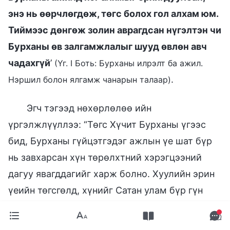
энэ нь өөрчлөгдөж, төгс болох гол алхам юм.
Тиймээс дөнгөж золин аврагдсан нүгэлтэн чи
Бурханы өв залгамжлалыг шууд өвлөн авч
чадахгүй
’
(Үг. I Боть: Бурханы илрэлт ба ажил.
.
Нэршил болон ялгамж чанарын талаар)
Эгч тэгээд нөхөрлөлөө ийн
үргэлжлүүллээ: “Төгс Хүчит Бурханы үгээс
бид, Бурханы гүйцэтгэдэг ажлын үе шат бүр
нь завхарсан хүн төрөлхтний хэрэгцээний
дагуу явагддагийг харж болно. Хуулийн эрин
үеийн төгсгөлд, хүнийг Сатан улам бүр гүн
завхруулж, хүн улам их нүгэл үйлдэх болсон.
Хүн Еховагийн хуулийг зөрчиж, чулуу