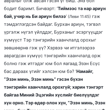
авралыг олж авсан гэсэн үг биш. Энэ бол
бодит баримт. Бичвэрт: ‘
Тиймээс та нар ариун
бай, учир нь Би ариун билээ
’
гэж
(Леви 11:45)
тэмдэглэгдсэн байдаг. Бурхан ариун, тэгвэл
үргэлж нүгэл үйлддэг, Бурханыг эсэргүүцдэг
хүмүүст Тэр тэнгэрийн хаанчлалд орохыг
зөвшөөрнө гэж үү? Хэрвээ чи итгэлээрээ
аврагдсан хүмүүс тэнгэрийн хаанчлалд орж
болно гэж итгэдэг юм бол яагаад Эзэн Есүс
бас дараах үгийг хэлсэн юм бэ? ‘
Намайг,
“Эзэн минь, Эзэн минь” гэсэн бүхэн
тэнгэрийн хаанчлалд орохгүй; харин тэнгэрт
байгаа Миний Эцэгийн хүслийг биелүүлдэг
хүн орно. Тэр өдөр олон хүн, “Эзэн минь, Эзэн