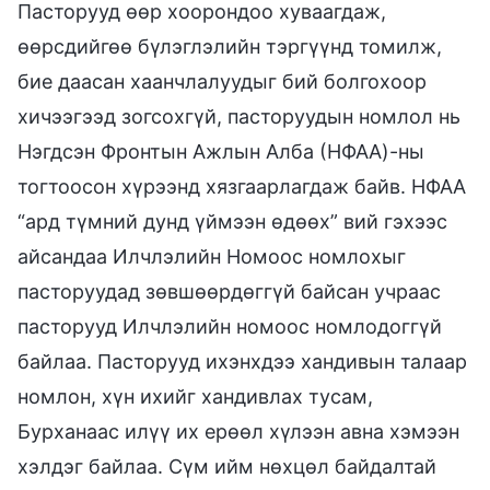
Пасторууд өөр хоорондоо хуваагдаж,
өөрсдийгөө бүлэглэлийн тэргүүнд томилж,
бие даасан хаанчлалуудыг бий болгохоор
хичээгээд зогсохгүй, пасторуудын номлол нь
Нэгдсэн Фронтын Ажлын Алба (НФАА)-ны
тогтоосон хүрээнд хязгаарлагдаж байв. НФАА
“ард түмний дунд үймээн өдөөх” вий гэхээс
айсандаа Илчлэлийн Номоос номлохыг
пасторуудад зөвшөөрдөггүй байсан учраас
пасторууд Илчлэлийн номоос номлодоггүй
байлаа. Пасторууд ихэнхдээ хандивын талаар
номлон, хүн ихийг хандивлах тусам,
Бурханаас илүү их ерөөл хүлээн авна хэмээн
хэлдэг байлаа. Сүм ийм нөхцөл байдалтай