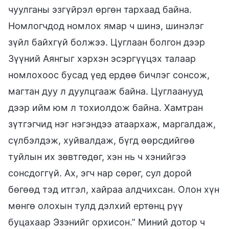
чуулганы эзгүйрэл өргөн тархаад байна.
Номлогчдод номлох ямар ч шинэ, шинэлэг
зүйл байхгүй болжээ. Цуглаан болгон дээр
Зүүний Аянгыг хэрхэн эсэргүүцэх талаар
номлохоос бусад үед ердөө бичлэг сонсож,
магтан дуу л дуулцгааж байна. Цуглаанууд
дээр ийм юм л тохиолдож байна. Хамтран
зүтгэгчид нэг нэгэндээ атаархаж, маргалдаж,
сүлбэлдэж, хуйвалдаж, бүгд өөрсдийгөө
туйлын их зөвтгөдөг, хэн нь ч хэнийгээ
сонсдоггүй. Ах, эгч нар сөрөг, сул дорой
бөгөөд тэд итгэл, хайраа алдчихсан. Олон хүн
мөнгө олохын тулд дэлхий ертөнц рүү
буцахаар Эзэнийг орхисон.” Миний дотор ч