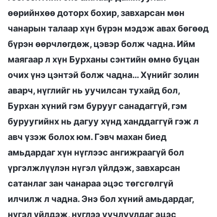
өөрийнхөө доторх бохир, завхарсан мөн
чанарын талаар хүн бүрэн мэдэж авах бөгөөд
бүрэн өөрчлөгдөж, цэвэр болж чадна. Ийм
маягаар л хүн Бурханы сэнтийн өмнө буцан
очих үнэ цэнтэй болж чадна… Хүнийг золин
аварч, нүглийг нь уучилсан тухайд бол,
Бурхан хүний гэм бурууг санадаггүй, гэм
буруугийнх нь дагуу хүнд ханддаггүй гэж л
авч үзэж болох юм. Гэвч махан биед
амьдардаг хүн нүглээс ангижраагүй бол
үргэлжлүүлэн нүгэл үйлдэж, завхарсан
сатанлаг зан чанараа эцэс төгсгөлгүй
илчилж л чадна. Энэ бол хүний амьдардаг,
нүгэл үйлдэж, нүглээ уучлуулдаг эцэс