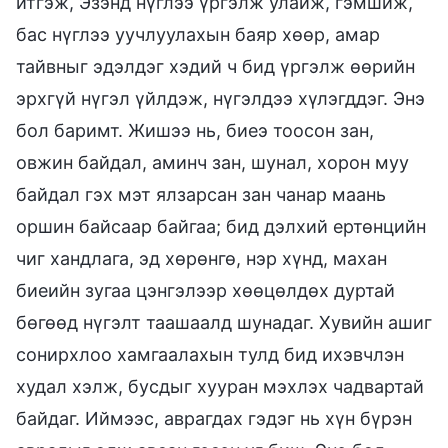
итгэж, Эзэнд нүглээ үргэлж улайж, гэмшиж,
бас нүглээ уучлуулахын баяр хөөр, амар
тайвныг эдэлдэг хэдий ч бид үргэлж өөрийн
эрхгүй нүгэл үйлдэж, нүгэлдээ хүлэгддэг. Энэ
бол баримт. Жишээ нь, биеэ тоосон зан,
овжин байдал, аминч зан, шунал, хорон муу
байдал гэх мэт ялзарсан зан чанар маань
оршин байсаар байгаа; бид дэлхий ертөнцийн
чиг хандлага, эд хөрөнгө, нэр хүнд, махан
биеийн зугаа цэнгэлээр хөөцөлдөх дуртай
бөгөөд нүгэлт таашаалд шунадаг. Хувийн ашиг
сонирхлоо хамгаалахын тулд бид ихэвчлэн
худал хэлж, бусдыг хууран мэхлэх чадвартай
байдаг. Иймээс, аврагдах гэдэг нь хүн бүрэн