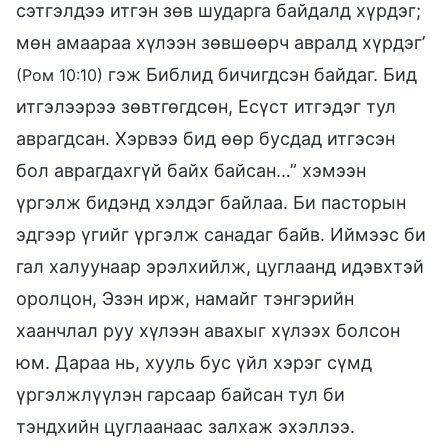
сэтгэлдээ итгэн зөв шударга байдалд хүрдэг;
мөн амаараа хүлээн зөвшөөрч авралд хүрдэг’
гэж Библид бичигдсэн байдаг. Бид
(Ром 10:10)
итгэлээрээ зөвтгөгдсөн, Есүст итгэдэг тул
аврагдсан. Хэрвээ бид өөр бусдад итгэсэн
бол аврагдахгүй байх байсан…” хэмээн
үргэлж бидэнд хэлдэг байлаа. Би пасторын
эдгээр үгийг үргэлж санадаг байв. Иймээс би
гал халуунаар эрэлхийлж, цуглаанд идэвхтэй
оролцон, Эзэн ирж, намайг тэнгэрийн
хаанчлал руу хүлээн авахыг хүлээх болсон
юм. Дараа нь, хууль бус үйл хэрэг сүмд
үргэлжлүүлэн гарсаар байсан тул би
тэндхийн цуглаанаас залхаж эхэллээ.