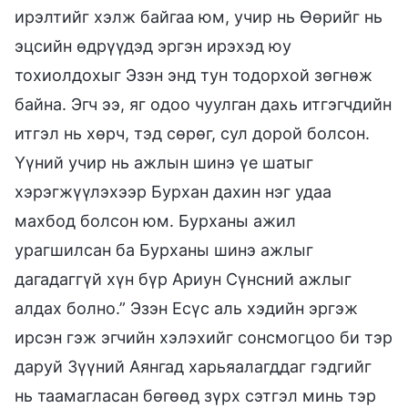
ирэлтийг хэлж байгаа юм, учир нь Өөрийг нь
эцсийн өдрүүдэд эргэн ирэхэд юу
тохиолдохыг Эзэн энд тун тодорхой зөгнөж
байна. Эгч ээ, яг одоо чуулган дахь итгэгчдийн
итгэл нь хөрч, тэд сөрөг, сул дорой болсон.
Үүний учир нь ажлын шинэ үе шатыг
хэрэгжүүлэхээр Бурхан дахин нэг удаа
махбод болсон юм. Бурханы ажил
урагшилсан ба Бурханы шинэ ажлыг
дагадаггүй хүн бүр Ариун Сүнсний ажлыг
алдах болно.” Эзэн Есүс аль хэдийн эргэж
ирсэн гэж эгчийн хэлэхийг сонсмогцоо би тэр
даруй Зүүний Аянгад харьяалагддаг гэдгийг
нь таамагласан бөгөөд зүрх сэтгэл минь тэр