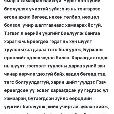
ямар ч хамаарал байхгүй. Үүрэг бол хүний
биелүүлэх учиртай зүйл; энэ нь тэнгэрээс
өгсөн ажил бөгөөд нөхөн төлбөр, нөхцөл
болзол, учир шалтгаанаас хамаарах ёсгүй.
Тэгвэл л өөрийн үүргийг биелүүлж байгаа
хэрэг юм. Ерөөгдөх гэдэг нь хүн шүүлт
туулсныхаа дараа төгс болгуулж, Бурханы
ерөөлийг эдлэх явдал билээ. Хараагдах гэдэг
нь шүүлт, гэсгээлт туулсны дараа хүний зан
чанар өөрчлөгдөхгүй байх явдал бөгөөд тэд
төгс болгуулдаггүй, харин шийтгүүлдэг. Гэвч
ерөөгдсөн үү, эсвэл хараагдсан уу гэдгээс үл
хамааран, бүтээгдсэн зүйлс өөрсдийн
үүргийг биелүүлж, хийх учиртай зүйлээ хийж,