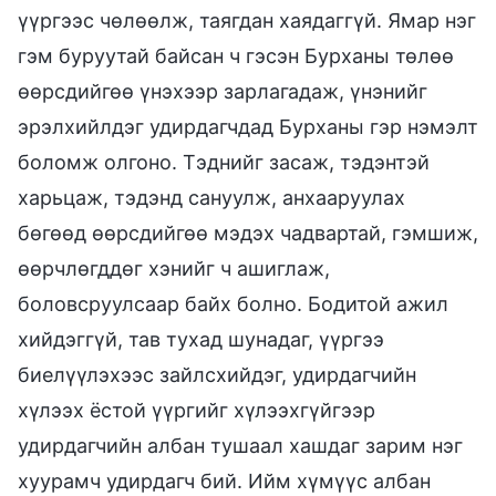
үүргээс чөлөөлж, таягдан хаядаггүй. Ямар нэг
гэм буруутай байсан ч гэсэн Бурханы төлөө
өөрсдийгөө үнэхээр зарлагадаж, үнэнийг
эрэлхийлдэг удирдагчдад Бурханы гэр нэмэлт
боломж олгоно. Тэднийг засаж, тэдэнтэй
харьцаж, тэдэнд сануулж, анхааруулах
бөгөөд өөрсдийгөө мэдэх чадвартай, гэмшиж,
өөрчлөгддөг хэнийг ч ашиглаж,
боловсруулсаар байх болно. Бодитой ажил
хийдэггүй, тав тухад шунадаг, үүргээ
биелүүлэхээс зайлсхийдэг, удирдагчийн
хүлээх ёстой үүргийг хүлээхгүйгээр
удирдагчийн албан тушаал хашдаг зарим нэг
хуурамч удирдагч бий. Ийм хүмүүс албан