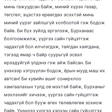
минь гажуудсан байж, миний хүрэх газар,
төгсгөл, эцэстээ ерөөгдөх эсэхтэй минь
миний үүрэг зайлшгүй холбоотой гэж бодож
байв. Би бүх зүйлд эргэлзэж, Бурханаас
болгоомжилж, үүргээ сайн гүйцэтгэж
чадахгүй бол илчлэгдэж, таягдан хаягдана,
тэгээд ямар ч байр суурьгүй эсвэл
ирээдүйгүй үлдэнэ гэж айж байсан. Би
үнэхээр хэтрүүлэн бодож, ёрын мууд маш их
автсан! Би хувийн ашиг сонирхлоо
хамгаалахын тулд ов мэхтэй байж, Бурханыг
мэхлэхийг хичээж, үүргээ сайн гүйцэтгэж
чадахгүй бол бууж өгөх төлөвлөгөө зохиож
байв. Үнэндээ үүргээ хэрхэн сайн гүйцэтгэх