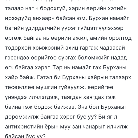
талаар нэг ч бодохгүй, харин өөрийн хэтийн
ирээдүйд анхаарч байсан юм. Бурхан намайг
багийн удирдагчийн үүрэг гүйцэтгүүлэхээр
өргөж байгаа нь өөрийн ажил, амийн оролтод
тодорхой хэмжээний ахиц гаргаж чадаасай
гэсэндээ өөрийгөө сургах боломжийг надад
өгч байгаа хэрэг. Тэр нь намайг гэх Бурханы
хайр байж. Гэтэл би Бурханы хайрын талаарх
төсөөллөө мушгин гуйвуулж, өөрийгөө
үнэндээ илчлэгдэж, таягдан хаягдах гэж
байна гэж бодож байжээ. Энэ бол Бурханыг
доромжилж байгаа хэрэг бус уу? Би яг л
антихристийн ёрын муу зан чанарыг илчилж
байсан бус уу?