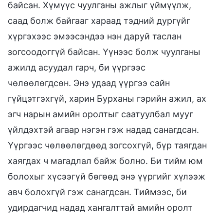
байсан. Хүмүүс чуулганы ажлыг үймүүлж,
саад болж байгааг хараад тэдний дургүйг
хүргэхээс эмээсэндээ нэн даруй таслан
зогсоодоггүй байсан. Үүнээс болж чуулганы
ажилд асуудал гарч, би үүргээс
чөлөөлөгдсөн. Энэ удаад үүргээ сайн
гүйцэтгэхгүй, харин Бурханы гэрийн ажил, ах
эгч нарын амийн оролтыг саатуулбал мууг
үйлдэхтэй агаар нэгэн гэж надад санагдсан.
Үүргээс чөлөөлөгдөөд зогсохгүй, бүр таягдан
хаягдах ч магадлал байж болно. Би тийм юм
болохыг хүсээгүй бөгөөд энэ үүргийг хүлээж
авч болохгүй гэж санагдсан. Тиймээс, би
удирдагчид надад хангалттай амийн оролт