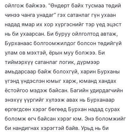
ойлгож байжээ. “Өндөрт байх тусмаа төдий
чинээ чанга унадаг” гэх сатанлаг гүн ухаан
надад ямар их хор хүргэснийг тэр үед эцэст
нь би ухаарсан. Би буруу ойлголтод автаж,
Бурханаас болгоомжилдог болсон төдийгүй
улам ов мэхтэй, ёрын муу болжээ. Би
тиймэрхүү сатанлаг логик, дүрмээр
амьдарсаар байж болохгүй, харин Бурханы
үгэнд үндэслэн юмыг харж, юманд хандах
ёстойгоо мэдэж байсан. Багийн удирдагчийн
энэхүү үүргийг хүлээж авах нь Бурханаар
өргөгдсөн хэрэг бөгөөд Бурхан надад сурах
боломж өгч байсан хэрэг юм. Энэ боломжийг
би нандигнах хэрэгтэй байв. Урьд нь би