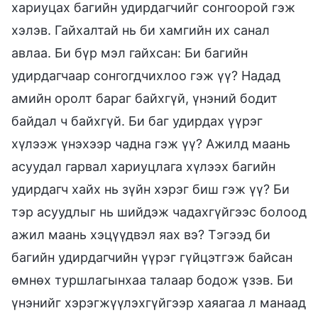
хариуцах багийн удирдагчийг сонгоорой гэж
хэлэв. Гайхалтай нь би хамгийн их санал
авлаа. Би бүр мэл гайхсан: Би багийн
удирдагчаар сонгогдчихлоо гэж үү? Надад
амийн оролт бараг байхгүй, үнэний бодит
байдал ч байхгүй. Би баг удирдах үүрэг
хүлээж үнэхээр чадна гэж үү? Ажилд маань
асуудал гарвал хариуцлага хүлээх багийн
удирдагч хайх нь зүйн хэрэг биш гэж үү? Би
тэр асуудлыг нь шийдэж чадахгүйгээс болоод
ажил маань хэцүүдвэл яах вэ? Тэгээд би
багийн удирдагчийн үүрэг гүйцэтгэж байсан
өмнөх туршлагынхаа талаар бодож үзэв. Би
үнэнийг хэрэгжүүлэхгүйгээр хаяагаа л манаад