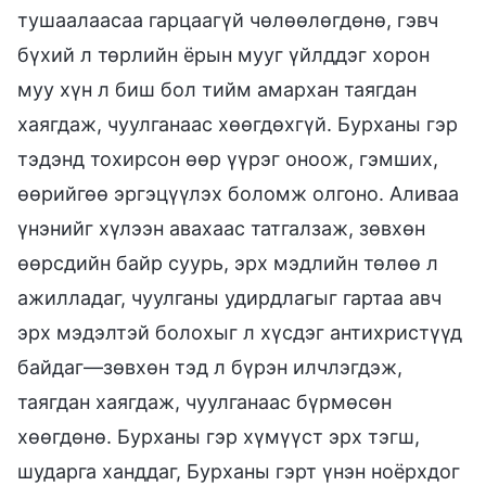
тушаалаасаа гарцаагүй чөлөөлөгдөнө, гэвч
бүхий л төрлийн ёрын мууг үйлддэг хорон
муу хүн л биш бол тийм амархан таягдан
хаягдаж, чуулганаас хөөгдөхгүй. Бурханы гэр
тэдэнд тохирсон өөр үүрэг оноож, гэмших,
өөрийгөө эргэцүүлэх боломж олгоно. Аливаа
үнэнийг хүлээн авахаас татгалзаж, зөвхөн
өөрсдийн байр суурь, эрх мэдлийн төлөө л
ажилладаг, чуулганы удирдлагыг гартаа авч
эрх мэдэлтэй болохыг л хүсдэг антихристүүд
байдаг—зөвхөн тэд л бүрэн илчлэгдэж,
таягдан хаягдаж, чуулганаас бүрмөсөн
хөөгдөнө. Бурханы гэр хүмүүст эрх тэгш,
шударга ханддаг, Бурханы гэрт үнэн ноёрхдог