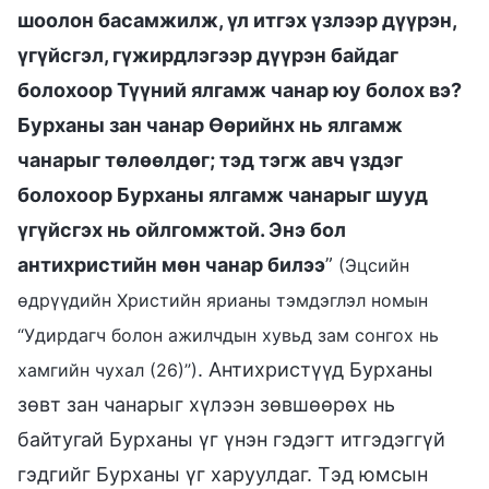
шоолон басамжилж, үл итгэх үзлээр дүүрэн,
үгүйсгэл, гүжирдлэгээр дүүрэн байдаг
болохоор Түүний ялгамж чанар юу болох вэ?
Бурханы зан чанар Өөрийнх нь ялгамж
чанарыг төлөөлдөг; тэд тэгж авч үздэг
болохоор Бурханы ялгамж чанарыг шууд
үгүйсгэх нь ойлгомжтой. Энэ бол
антихристийн мөн чанар билээ
”
(Эцсийн
өдрүүдийн Христийн ярианы тэмдэглэл номын
“Удирдагч болон ажилчдын хувьд зам сонгох нь
. Антихристүүд Бурханы
хамгийн чухал (26)”)
зөвт зан чанарыг хүлээн зөвшөөрөх нь
байтугай Бурханы үг үнэн гэдэгт итгэдэггүй
гэдгийг Бурханы үг харуулдаг. Тэд юмсын