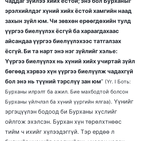
чаддаг зүйлээ хийх ёстой; энэ бол Бурханыг
эрэлхийлдэг хүний хийх ёстой хамгийн наад
захын зүйл юм. Чи зөвхөн ерөөгдөхийн тулд
үүргээ биелүүлэх ёсгүй ба хараагдахаас
айсандаа үүргээ биелүүлэхээс татгалзах
ёсгүй. Би та нарт энэ нэг зүйлийг хэлье:
Үүргээ биелүүлэх нь хүний хийх учиртай зүйл
бөгөөд хэрвээ хүн үүргээ биелүүлж чадахгүй
бол энэ нь түүний тэрслүү зан юм
”
(Үг. I Боть:
Бурханы илрэлт ба ажил. Бие махбодтой болсон
. Үүнийг
Бурханы үйлчлэл ба хүний үүргийн ялгаа)
эргэцүүлэн бодоод би Бурханы хүслийг
ойлгож эхэлсэн. Бурхан хүн төрөлхтнөөс
тийм ч ихийг хүлээдэггүй. Тэр ердөө л