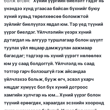
болж өгсөн: “
Хүний үүргийн биелэлт гэдэг нь
үнэндээ хүнд угаасаа байсан бүхнийг буюу
хүний хувьд төрөлхөөсөө боломжтой
зүйлийг биелүүлэх явдал юм. Тэр үед түүний
үүрэг биелдэг. Үйлчлэлийн үеэрх хүний
дутагдал нь алгуур туршлагаар болон шүүлт
туулах үйл явцаар дамжуулан аажмаар
багасдаг; тэдгээр нь хүний үүрэгт нөлөөлөх
юм уу саад болдоггүй. Үйлчлэлд нь саад
тотгор гарч болзошгүй гэж айсандаа
үйлчлэхээ больж, бууж өгч, эсвэл ухарч
няцдаг хүмүүс бол бүх хүний дотроос
хамгийн хулчгар нь юм… Хүний үүрэг болон
түүний ерөөгдөх, хараагдах эсэхийн хооронд