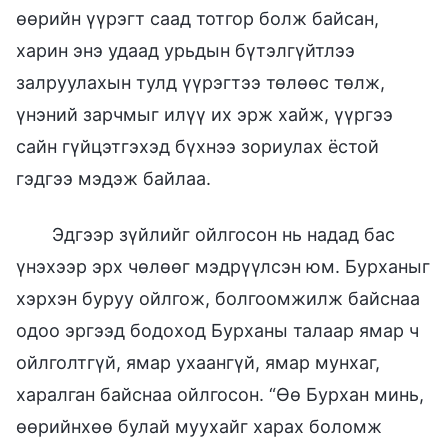
өөрийн үүрэгт саад тотгор болж байсан,
харин энэ удаад урьдын бүтэлгүйтлээ
залруулахын тулд үүрэгтээ төлөөс төлж,
үнэний зарчмыг илүү их эрж хайж, үүргээ
сайн гүйцэтгэхэд бүхнээ зориулах ёстой
гэдгээ мэдэж байлаа.
Эдгээр зүйлийг ойлгосон нь надад бас
үнэхээр эрх чөлөөг мэдрүүлсэн юм. Бурханыг
хэрхэн буруу ойлгож, болгоомжилж байснаа
одоо эргээд бодоход Бурханы талаар ямар ч
ойлголтгүй, ямар ухаангүй, ямар мунхаг,
харалган байснаа ойлгосон. “Өө Бурхан минь,
өөрийнхөө булай муухайг харах боломж