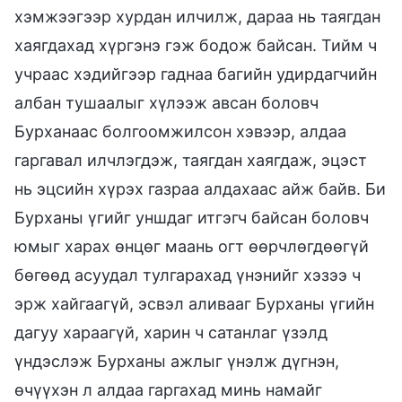
хэмжээгээр хурдан илчилж, дараа нь таягдан
хаягдахад хүргэнэ гэж бодож байсан. Тийм ч
учраас хэдийгээр гаднаа багийн удирдагчийн
албан тушаалыг хүлээж авсан боловч
Бурханаас болгоомжилсон хэвээр, алдаа
гаргавал илчлэгдэж, таягдан хаягдаж, эцэст
нь эцсийн хүрэх газраа алдахаас айж байв. Би
Бурханы үгийг уншдаг итгэгч байсан боловч
юмыг харах өнцөг маань огт өөрчлөгдөөгүй
бөгөөд асуудал тулгарахад үнэнийг хэзээ ч
эрж хайгаагүй, эсвэл аливааг Бурханы үгийн
дагуу хараагүй, харин ч сатанлаг үзэлд
үндэслэж Бурханы ажлыг үнэлж дүгнэн,
өчүүхэн л алдаа гаргахад минь намайг