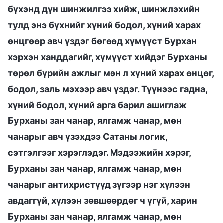
бүхэнд дүн шинжилгээ хийж, шинжлэхийн
тулд энэ бүхнийг хүний бодол, хүний харах
өнцгөөр авч үздэг бөгөөд хүмүүст Бурхан
хэрхэн ханддагийг, хүмүүст хийдэг Бурханы
төрөл бүрийн ажлыг мөн л хүний харах өнцөг,
бодол, заль мэхээр авч үздэг. Түүнээс гадна,
хүний бодол, хүний арга барил ашиглаж
Бурханы зан чанар, ялгамж чанар, мөн
чанарыг авч үзэхдээ Сатаны логик,
сэтгэлгээг хэрэглэдэг. Мэдээжийн хэрэг,
Бурханы зан чанар, ялгамж чанар, мөн
чанарыг антихристүүд зүгээр нэг хүлээн
авдаггүй, хүлээн зөвшөөрдөг ч үгүй, харин
Бурханы зан чанар, ялгамж чанар, мөн