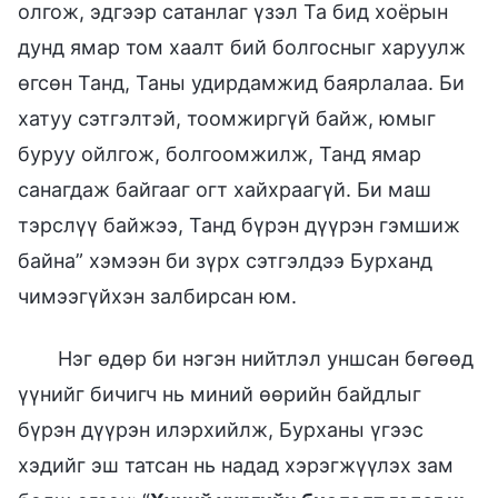
олгож, эдгээр сатанлаг үзэл Та бид хоёрын
дунд ямар том хаалт бий болгосныг харуулж
өгсөн Танд, Таны удирдамжид баярлалаа. Би
хатуу сэтгэлтэй, тоомжиргүй байж, юмыг
буруу ойлгож, болгоомжилж, Танд ямар
санагдаж байгааг огт хайхраагүй. Би маш
тэрслүү байжээ, Танд бүрэн дүүрэн гэмшиж
байна” хэмээн би зүрх сэтгэлдээ Бурханд
чимээгүйхэн залбирсан юм.
Нэг өдөр би нэгэн нийтлэл уншсан бөгөөд
үүнийг бичигч нь миний өөрийн байдлыг
бүрэн дүүрэн илэрхийлж, Бурханы үгээс
хэдийг эш татсан нь надад хэрэгжүүлэх зам