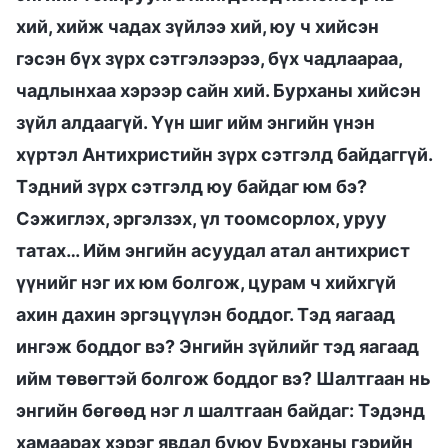
хий, хийж чадах зүйлээ хий, юу ч хийсэн
гэсэн бүх зүрх сэтгэлээрээ, бүх чадлаараа,
чадлынхаа хэрээр сайн хий. Бурханы хийсэн
зүйл алдаагүй. Үүн шиг ийм энгийн үнэн
хүртэл Антихристийн зүрх сэтгэлд байдаггүй.
Тэдний зүрх сэтгэлд юу байдаг юм бэ?
Сэжиглэх, эргэлзэх, үл тоомсорлох, уруу
татах… Ийм энгийн асуудал атал антихрист
үүнийг нэг их юм болгож, цурам ч хийхгүй
ахин дахин эргэцүүлэн боддог. Тэд яагаад
ингэж боддог вэ? Энгийн зүйлийг тэд яагаад
ийм төвөгтэй болгож боддог вэ? Шалтгаан нь
энгийн бөгөөд нэг л шалтгаан байдаг: Тэдэнд
хамаарах хэрэг явдал буюу Бурханы гэрийн