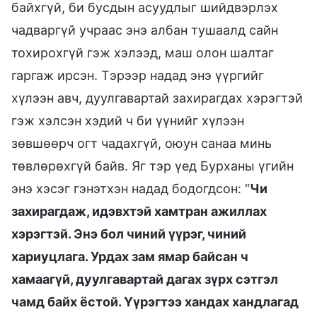
байхгүй, би бусдын асуудлыг шийдвэрлэх
чадваргүй учраас энэ албан тушаалд сайн
тохирохгүй гэж хэлээд, маш олон шалтаг
гаргаж ирсэн. Тэрээр надад энэ үүргийг
хүлээн авч, дуулгавартай захирагдах хэрэгтэй
гэж хэлсэн хэдий ч би үүнийг хүлээн
зөвшөөрч огт чадахгүй, оюун санаа минь
төвлөрөхгүй байв. Яг тэр үед Бурханы үгийн
энэ хэсэг гэнэтхэн надад бодогдсон: “
Чи
захирагдаж, идэвхтэй хамтран ажиллах
хэрэгтэй. Энэ бол чиний үүрэг, чиний
хариуцлага. Урдах зам ямар байсан ч
хамаагүй, дуулгавартай дагах зүрх сэтгэл
чамд байх ёстой. Үүрэгтээ хандах хандлагад