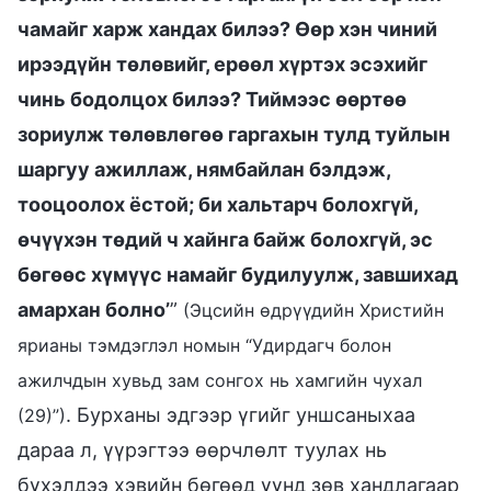
чамайг харж хандах билээ? Өөр хэн чиний
ирээдүйн төлөвийг, ерөөл хүртэх эсэхийг
чинь бодолцох билээ? Тиймээс өөртөө
зориулж төлөвлөгөө гаргахын тулд туйлын
шаргуу ажиллаж, нямбайлан бэлдэж,
тооцоолох ёстой; би хальтарч болохгүй,
өчүүхэн төдий ч хайнга байж болохгүй, эс
бөгөөс хүмүүс намайг будилуулж, завшихад
амархан болно’
”
(Эцсийн өдрүүдийн Христийн
ярианы тэмдэглэл номын “Удирдагч болон
ажилчдын хувьд зам сонгох нь хамгийн чухал
. Бурханы эдгээр үгийг уншсаныхаа
(29)”)
дараа л, үүрэгтээ өөрчлөлт туулах нь
бүхэлдээ хэвийн бөгөөд үүнд зөв хандлагаар