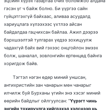
эцсийн хүрэх газартаа очих боломжоо алдана
гэсэн үг ч байж болно. Би үүргээ сайн
гүйцэтгэхгүй байхаас, аливаа асуудалд
хариуцлага хүлээхээс үхтлээ айсан
байдалдаа гацчихсан байлаа. Ажил дээрээ
бэрхшээлтэй тулгарах үедээ зохицуулж
чадахгүй байх вий гэхээс онцгойлон эмээх
болж, шаналал, зовлонгийн ертөнцөд байнга
хоригдож байв.
Тэгтэл нэгэн өдөр миний уншсан,
антихристийн зан чанарын мөн чанарыг
илчилж буй Бурханы үгийн энэ хэсэг миний
өөрийн байдлыг ойлгуулсан: “
Үүрэгт чинь
энгийн тохируулга хийгдэхэд хэлснээр нь