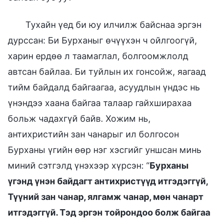
Тухайн үед би юу илчилж байснаа эргэн
дурссан: Би Бурханыг өчүүхэн ч ойлгоогүй,
харин ердөө л таамаглал, болгоомжлолд
автсан байлаа. Би туйлын их гонсойж, яагаад
тийм байдалд байгаагаа, асуудлын үндэс нь
үнэндээ хаана байгаа талаар гайхширахаа
больж чадахгүй байв. Хожим нь,
антихристийн зан чанарыг ил болгосон
Бурханы үгийн өөр нэг хэсгийг уншсан минь
миний сэтгэлд үнэхээр хүрсэн: “
Бурханы
үгэнд үнэн байдагт антихристүүд итгэдэггүй,
Түүний зан чанар, ялгамж чанар, мөн чанарт
итгэдэггүй. Тэд эргэн тойрондоо болж байгаа