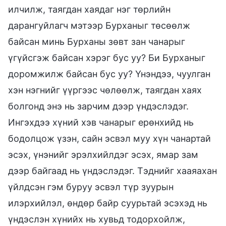
илчилж, таягдан хаядаг нэг төрлийн
дарангуйлагч мэтээр Бурханыг төсөөлж
байсан минь Бурханы зөвт зан чанарыг
үгүйсгэж байсан хэрэг бус уу? Би Бурханыг
доромжилж байсан бус уу? Үнэндээ, чуулган
хэн нэгнийг үүргээс чөлөөлж, таягдан хаях
болгонд энэ нь зарчим дээр үндэслэдэг.
Ингэхдээ хүний хэв чанарыг ерөнхийд нь
бодолцож үзэн, сайн эсвэл муу хүн чанартай
эсэх, үнэнийг эрэлхийлдэг эсэх, ямар зам
дээр байгаад нь үндэслэдэг. Тэднийг хааяахан
үйлдсэн гэм буруу эсвэл түр зуурын
илэрхийлэл, өндөр байр суурьтай эсэхэд нь
үндэслэн хүнийх нь хувьд тодорхойлж,