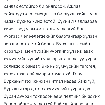
хандах ёстойгоо би ойлгосон. Ажлаа
сайжруулж, хариуцлагаа биелүүлэхийн тулд
чадах бүхнээ хийх ёстой, бүхий л чадлаараа
хичээгээд ч амжилт олж чадаагүй бол
үүргээс чөлөөлөгдөхийг баяртайгаар хүлээн
зөвшөөрөх ёстой болно. Бурханы гэрийн
хэрэгцээ, мөн тухайн үүргийг хүлээж авах
хүмүүсийн хувийн чадварынх нь дагуу үүрэг
солигдож байдаг. Энэ нь хүмүүсийн төгсгөл,
хүрэх газартай ямар ч хамаагүй. Гэвч
Бурханыг гэх жинхэнэ итгэл надад байхгүй,
Бурханы гэр доторх хүмүүсийн үүрэг дэх
бүрэн дүүрэн тохирсон өөрчлөлтийг би зохих
ёсоор ойлгож чадахгүй байсан. Харах өнцөг