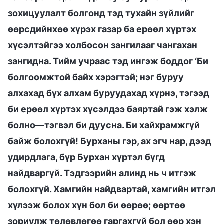
зохицуулалт болгонд тэд тухайн зүйлийг
өөрсдийнхөө хүрэх газар ба ерөөл хүртэх
хүсэлтэйгээ холбосон зангилааг чангахан
зангидна. Тийм учраас тэд ингэж боддог ‘Би
болгоомжтой байх хэрэгтэй; нэг буруу
алхахад бүх алхам буруудахад хүрнэ, тэгээд
би ерөөл хүртэх хүсэлдээ баяртай гэж хэлж
болно—тэгвэл би дуусна. Би хайхрамжгүй
байж болохгүй! Бурханы гэр, ах эгч нар, дээд
удирдлага, бүр Бурхан хүртэл бүгд
найдваргүй. Тэдгээрийн алинд нь ч итгэж
болохгүй. Хамгийн найдвартай, хамгийн итгэл
хүлээж болох хүн бол би өөрөө; өөртөө
зориулж төлөвлөгөө гаргахгүй бол өөр хэн