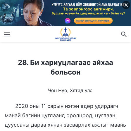
28. Би хариуцлагаас айхаа больсон
28. Би хариуцлагаас айхаа
больсон
Чөн Нүө, Хятад улс
2020 оны 11 сарын нэгэн өдөр удирдагч
манай багийн цуглаанд оролцоод, цуглаан
дууссаны дараа хянан засварлах ажлыг маань