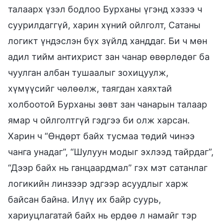
талаарх үзэл бодлоо Бурханы үгэнд хэзээ ч
суурилдаггүй, харин хүний ойлголт, Сатаны
логикт үндэслэн бүх зүйлд ханддаг. Би ч мөн
адил тийм антихрист зан чанар өвөрлөдөг ба
чуулган албан тушаалыг зохицуулж,
хүмүүсийг чөлөөлж, таягдан хаяхтай
холбоотой Бурханы зөвт зан чанарын талаар
ямар ч ойлголтгүй гэдгээ би олж харсан.
Харин ч “Өндөрт байх тусмаа төдий чинээ
чанга унадаг”, “Шулуун модыг эхлээд тайрдаг”,
“Дээр байх нь ганцаардмал” гэх мэт сатанлаг
логикийн линзээр эдгээр асуудлыг харж
байсан байна. Илүү их байр суурь,
хариуцлагатай байх нь ердөө л намайг тэр