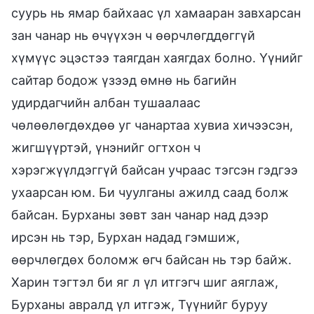
суурь нь ямар байхаас үл хамааран завхарсан
зан чанар нь өчүүхэн ч өөрчлөгддөггүй
хүмүүс эцэстээ таягдан хаягдах болно. Үүнийг
сайтар бодож үзээд өмнө нь багийн
удирдагчийн албан тушаалаас
чөлөөлөгдөхдөө уг чанартаа хувиа хичээсэн,
жигшүүртэй, үнэнийг огтхон ч
хэрэгжүүлдэггүй байсан учраас тэгсэн гэдгээ
ухаарсан юм. Би чуулганы ажилд саад болж
байсан. Бурханы зөвт зан чанар над дээр
ирсэн нь тэр, Бурхан надад гэмшиж,
өөрчлөгдөх боломж өгч байсан нь тэр байж.
Харин тэгтэл би яг л үл итгэгч шиг аяглаж,
Бурханы авралд үл итгэж, Түүнийг буруу