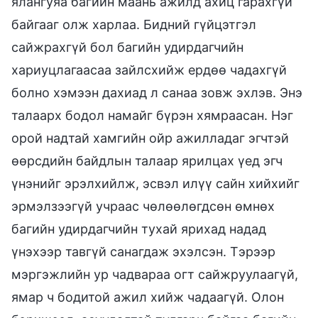
ялангуяа багийн маань ажилд ахиц гарахгүй
байгааг олж харлаа. Бидний гүйцэтгэл
сайжрахгүй бол багийн удирдагчийн
хариуцлагаасаа зайлсхийж ердөө чадахгүй
болно хэмээн дахиад л санаа зовж эхлэв. Энэ
талаарх бодол намайг бүрэн хямраасан. Нэг
орой надтай хамгийн ойр ажилладаг эгчтэй
өөрсдийн байдлын талаар ярилцах үед эгч
үнэнийг эрэлхийлж, эсвэл илүү сайн хийхийг
эрмэлзээгүй учраас чөлөөлөгдсөн өмнөх
багийн удирдагчийн тухай ярихад надад
үнэхээр тавгүй санагдаж эхэлсэн. Тэрээр
мэргэжлийн ур чадвараа огт сайжруулаагүй,
ямар ч бодитой ажил хийж чадаагүй. Олон