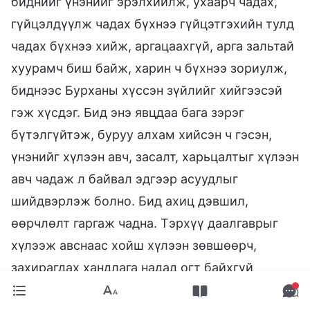
биднийг үнэнийг эрэлхийлж, ухаарч чадах,
гүйцэлдүүлж чадах бүхнээ гүйцэтгэхийн тулд
чадах бүхнээ хийж, аргацаахгүй, арга зальтай
хуурамч биш байж, харин ч бүхнээ зориулж,
биднээс Бурханы хүссэн зүйлийг хийгээсэй
гэж хүсдэг. Бид энэ явцдаа бага зэрэг
бүтэлгүйтэж, буруу алхам хийсэн ч гэсэн,
үнэнийг хүлээн авч, засалт, харьцалтыг хүлээн
авч чадаж л байвал эдгээр асуудлыг
шийдвэрлэж болно. Бид ахиц дэвшил,
өөрчлөлт гаргаж чадна. Тэрхүү даалгаврыг
хүлээж авснаас хойш хүлээн зөвшөөрч,
захирагдах хандлага надад огт байхгүй
байсан. Өчүүхэн л буруу алхам, ямар нэг гэм