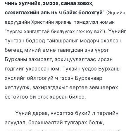
чинь хулчийх, эмээх, санаа зовох,
сэжиглэхийн аль нь ч байж болохгүй
”
(Эцсийн
өдрүүдийн Христийн ярианы тэмдэглэл номын
. Үүнийг
“Үүргээ хангалттай биелүүлэх гэж юу вэ?”)
тунгаан бодоод тайвшралыг мэдэрч эхэлсэн
бөгөөд миний өмнө тавигдсан энэ үүрэг
Бурханы захиралт, зохицуулалтаас ирсэн
гэдгийг ухаарсан юм. Тухайн үедээ Бурханы
хүслийг ойлгоогүй ч гэсэн Бурханаар
хөтлүүлж, захирагдахыг өөртөө зөвшөөрөх
ёстойгоо би олж харсан билээ.
Үүний дараа, үүрэгтээ бүхий л төрлийн
асуудал, бэрхшээлтэй тулгарах болж,