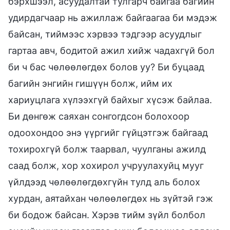
бэрхшээл, асуудалтай тулгарч байгаа багийн
удирдагчаар нь ажиллаж байгаагаа би мэдэж
байсан, тиймээс хэрвээ тэдгээр асуудлыг
гартаа авч, бодитой ажил хийж чадахгүй бол
би ч бас чөлөөлөгдөх болов уу? Би буцаад
багийн энгийн гишүүн болж, ийм их
хариуцлага хүлээхгүй байхыг хүсэж байлаа.
Би дөнгөж саяхан сонгогдсон болохоор
одоохондоо энэ үүргийг гүйцэтгэж байгаад
тохирохгүй болж таарвал, чуулганы ажилд
саад болж, хор хохирол учруулахуйц мууг
үйлдээд чөлөөлөгдөхгүйн тулд аль болох
хурдан, аятайхан чөлөөлөгдөх нь зүйтэй гэж
би бодож байсан. Хэрэв тийм зүйл болбол