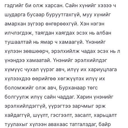
гэдгийг би олж харсан. Сайн хүнийг хэзээ ч
шударга бусаар буруутгахгүй, муу хүнийг
амархан зүгээр өнгөрөөхгүй. Хэн нэгэн
илчлэгдэж, таягдан хаягдах эсэх нь албан
тушаалтай нь ямар ч хамаагүй. Үнэнийг
хүлээн зөвшөөрч, эрэлхийлж чадах эсэх нь л
үнэндээ хамаатай. Үнэнийг эрэлхийлдэг
хүмүүс чухал үүрэг авч, илүү их хариуцлага
хүлээхдээ өөрийгөө хөгжүүлэх илүү их
боломжийг олж авч, Бурханаар төгс
болгуулж илүү сайн чаддаг. Харин үнэнийг
эрэлхийлдэггүй, үүрэгтээ зарчмыг эрж
хайдаггүй, шүүлт, гэсгээлт, засалт, харьцалт
туулахыг хүлээн авахаас татгалздаг, байр