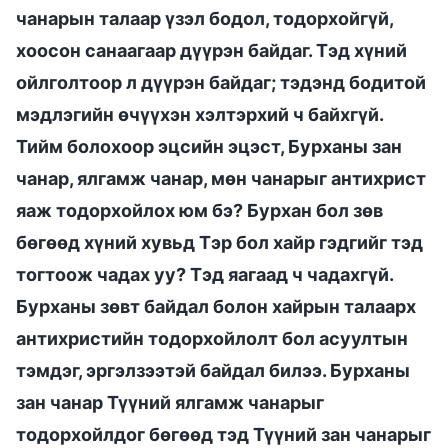
чанарын талаар үзэл бодол, тодорхойгүй,
хоосон санаагаар дүүрэн байдаг. Тэд хүний
ойлголтоор л дүүрэн байдаг; тэдэнд бодитой
мэдлэгийн өчүүхэн хэлтэрхий ч байхгүй.
Тийм болохоор эцсийн эцэст, Бурханы зан
чанар, ялгамж чанар, мөн чанарыг антихрист
яаж тодорхойлох юм бэ? Бурхан бол зөв
бөгөөд хүний хувьд Тэр бол хайр гэдгийг тэд
тогтоож чадах уу? Тэд яагаад ч чадахгүй.
Бурханы зөвт байдал болон хайрын талаарх
антихристийн тодорхойлолт бол асуултын
тэмдэг, эргэлзээтэй байдал билээ. Бурханы
зан чанар Түүний ялгамж чанарыг
тодорхойлдог бөгөөд тэд Түүний зан чанарыг